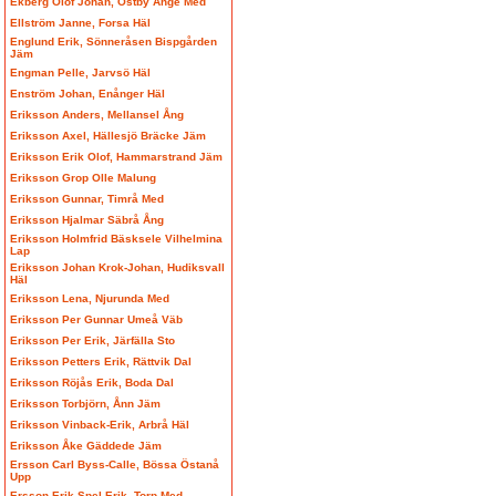
Ekberg Olof Johan, Östby Ånge Med
Ellström Janne, Forsa Häl
Englund Erik, Sönneråsen Bispgården
Jäm
Engman Pelle, Jarvsö Häl
Enström Johan, Enånger Häl
Eriksson Anders, Mellansel Ång
Eriksson Axel, Hällesjö Bräcke Jäm
Eriksson Erik Olof, Hammarstrand Jäm
Eriksson Grop Olle Malung
Eriksson Gunnar, Timrå Med
Eriksson Hjalmar Säbrå Ång
Eriksson Holmfrid Bäsksele Vilhelmina
Lap
Eriksson Johan Krok-Johan, Hudiksvall
Häl
Eriksson Lena, Njurunda Med
Eriksson Per Gunnar Umeå Väb
Eriksson Per Erik, Järfälla Sto
Eriksson Petters Erik, Rättvik Dal
Eriksson Röjås Erik, Boda Dal
Eriksson Torbjörn, Ånn Jäm
Eriksson Vinback-Erik, Arbrå Häl
Eriksson Åke Gäddede Jäm
Ersson Carl Byss-Calle, Bössa Östanå
Upp
Ersson Erik Spel-Erik, Torp Med