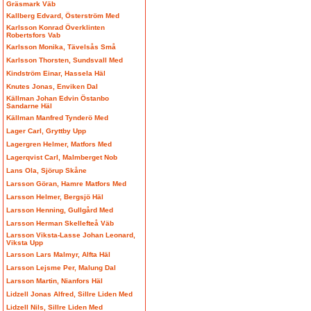
Gräsmark Väb
Kallberg Edvard, Österström Med
Karlsson Konrad Överklinten
Robertsfors Vab
Karlsson Monika, Tävelsås Små
Karlsson Thorsten, Sundsvall Med
Kindström Einar, Hassela Häl
Knutes Jonas, Enviken Dal
Källman Johan Edvin Östanbo
Sandarne Häl
Källman Manfred Tynderö Med
Lager Carl, Gryttby Upp
Lagergren Helmer, Matfors Med
Lagerqvist Carl, Malmberget Nob
Lans Ola, Sjörup Skåne
Larsson Göran, Hamre Matfors Med
Larsson Helmer, Bergsjö Häl
Larsson Henning, Gullgård Med
Larsson Herman Skellefteå Väb
Larsson Viksta-Lasse Johan Leonard,
Viksta Upp
Larsson Lars Malmyr, Alfta Häl
Larsson Lejsme Per, Malung Dal
Larsson Martin, Nianfors Häl
Lidzell Jonas Alfred, Sillre Liden Med
Lidzell Nils, Sillre Liden Med