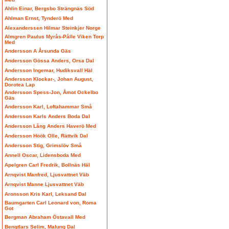
Ahlin Einar, Bergsbo Strängnäs Söd
Ahlman Ernst, Tynderö Med
Alexanderssen Hilmar Steinkjer Norge
Almgren Paulus Myrås-Pålle Viken Torp
Med
Andersson A Årsunda Gäs
Andersson Gössa Anders, Orsa Dal
Andersson Ingemar, Hudiksvall Häl
Andersson Klockar-, Johan August,
Dorotea Lap
Andersson Spess-Jon, Åmot Ockelbo
Gäs
Andersson Karl, Loftahammar Små
Andersson Karls Anders Boda Dal
Andersson Lång Anders Haverö Med
Andersson Höök Olle, Rättvik Dal
Andersson Stig, Grimslöv Små
Annell Oscar, Lidensboda Med
Apelgren Carl Fredrik, Bollnäs Häl
Arnqvist Manfred, Ljusvattnet Väb
Arnqvist Manne Ljusvattnet Väb
Aronsson Kris Karl, Leksand Dal
Baumgarten Carl Leonard von, Roma
Got
Bergman Abraham Östavall Med
Bengtlars Selim, Malung Dal