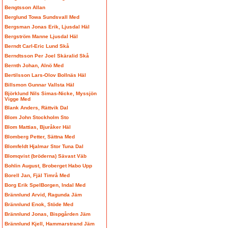
Bengtsson Allan
Berglund Towa Sundsvall Med
Bergsman Jonas Erik, Ljusdal Häl
Bergström Manne Ljusdal Häl
Berndt Carl-Eric Lund Skå
Berndtsson Per Joel Skäralid Skå
Bernth Johan, Alnö Med
Bertilsson Lars-Olov Bollnäs Häl
Billsmon Gunnar Vallsta Häl
Björklund Nils Simas-Nicke, Myssjön
Vigge Med
Blank Anders, Rättvik Dal
Blom John Stockholm Sto
Blom Mattias, Bjuråker Häl
Blomberg Petter, Sättna Med
Blomfeldt Hjalmar Stor Tuna Dal
Blomqvist (bröderna) Sävast Väb
Bohlin August, Broberget Habo Upp
Borell Jan, Fjäl Timrå Med
Borg Erik SpelBorgen, Indal Med
Brännlund Arvid, Ragunda Jäm
Brännlund Enok, Stöde Med
Brännlund Jonas, Bispgården Jäm
Brännlund Kjell, Hammarstrand Jäm