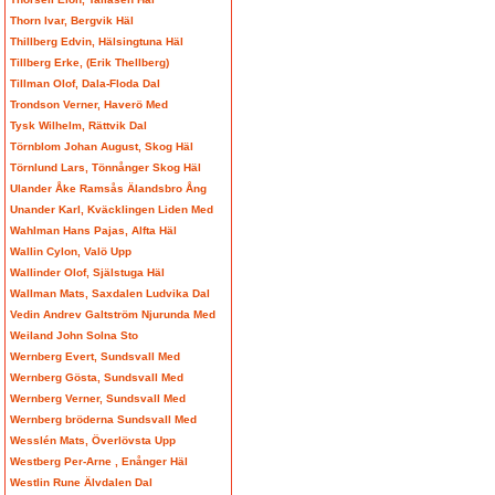
Thorn Ivar, Bergvik Häl
Thillberg Edvin, Hälsingtuna Häl
Tillberg Erke, (Erik Thellberg)
Tillman Olof, Dala-Floda Dal
Trondson Verner, Haverö Med
Tysk Wilhelm, Rättvik Dal
Törnblom Johan August, Skog Häl
Törnlund Lars, Tönnånger Skog Häl
Ulander Åke Ramsås Älandsbro Ång
Unander Karl, Kväcklingen Liden Med
Wahlman Hans Pajas, Alfta Häl
Wallin Cylon, Valö Upp
Wallinder Olof, Själstuga Häl
Wallman Mats, Saxdalen Ludvika Dal
Vedin Andrev Galtström Njurunda Med
Weiland John Solna Sto
Wernberg Evert, Sundsvall Med
Wernberg Gösta, Sundsvall Med
Wernberg Verner, Sundsvall Med
Wernberg bröderna Sundsvall Med
Wesslén Mats, Överlövsta Upp
Westberg Per-Arne , Enånger Häl
Westlin Rune Älvdalen Dal