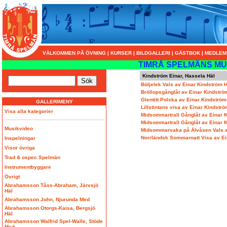
VÄLKOMMEN PÅ ÖVNING
|
KURSER
|
BILDGALLERI
|
GÄSTBOK
|
MEDLEM
TIMRÅ SPELMÄNS MU
Kindström Einar, Hassela Häl
Böljelek Vals av Einar Kindström 
Bröllopsgånglåt av Einar Kindstr
Glentitt Polska av Einar Kindströ
GALLERIMENY
Lillstintans visa av Einar Kindstr
Visa alla kategorier
Midsommartrall Gånglåt av Einar 
Midsommartrall Gånglåt av Einar 
Musikvideo
Midsommarvaka på Älvåsen Vals a
Norrländsk Sommarnatt Visa av Ei
Inspelningar
Visor övriga
Trad & ospec Spelmän
Instrumentbyggare
Övrigt
Abrahamsson Tåss-Abraham, Järvsjö
Häl
Abrahamsson John, Njurunda Med
Abrahamsson Otorgs-Kaisa, Bergsjö
Häl
Abrahamsson Walfrid Spel-Walle, Stöde
Med