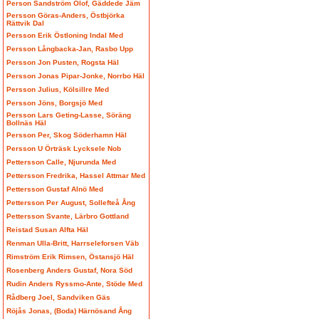
Person Sandström Olof, Gäddede Jäm
Persson Göras-Anders, Östbjörka
Rättvik Dal
Persson Erik Östloning Indal Med
Persson Långbacka-Jan, Rasbo Upp
Persson Jon Pusten, Rogsta Häl
Persson Jonas Pipar-Jonke, Norrbo Häl
Persson Julius, Kölsillre Med
Persson Jöns, Borgsjö Med
Persson Lars Geting-Lasse, Söräng
Bollnäs Häl
Persson Per, Skog Söderhamn Häl
Persson U Örträsk Lycksele Nob
Pettersson Calle, Njurunda Med
Pettersson Fredrika, Hassel Attmar Med
Pettersson Gustaf Alnö Med
Pettersson Per August, Sollefteå Ång
Pettersson Svante, Lärbro Gottland
Reistad Susan Alfta Häl
Renman Ulla-Britt, Harrseleforsen Väb
Rimström Erik Rimsen, Östansjö Häl
Rosenberg Anders Gustaf, Nora Söd
Rudin Anders Ryssmo-Ante, Stöde Med
Rådberg Joel, Sandviken Gäs
Röjås Jonas, (Boda) Härnösand Ång