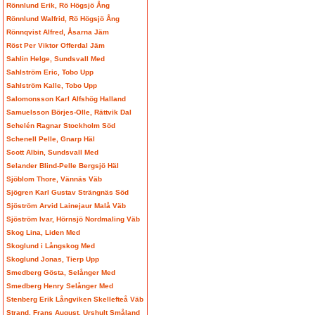
Rönnlund Erik, Rö Högsjö Ång
Rönnlund Walfrid, Rö Högsjö Ång
Rönnqvist Alfred, Åsarna Jäm
Röst Per Viktor Offerdal Jäm
Sahlin Helge, Sundsvall Med
Sahlström Eric, Tobo Upp
Sahlström Kalle, Tobo Upp
Salomonsson Karl Alfshög Halland
Samuelsson Börjes-Olle, Rättvik Dal
Schelén Ragnar Stockholm Söd
Schenell Pelle, Gnarp Häl
Scott Albin, Sundsvall Med
Selander Blind-Pelle Bergsjö Häl
Sjöblom Thore, Vännäs Väb
Sjögren Karl Gustav Strängnäs Söd
Sjöström Arvid Lainejaur Malå Väb
Sjöström Ivar, Hörnsjö Nordmaling Väb
Skog Lina, Liden Med
Skoglund i Långskog Med
Skoglund Jonas, Tierp Upp
Smedberg Gösta, Selånger Med
Smedberg Henry Selånger Med
Stenberg Erik Långviken Skellefteå Väb
Strand, Frans August, Urshult Småland