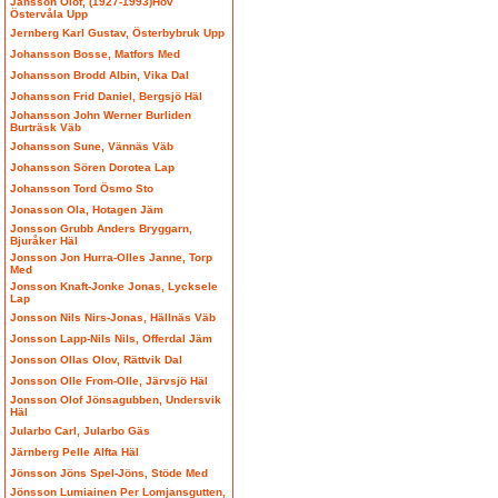
Jansson Olof, (1927-1993)Hov
Östervåla Upp
Jernberg Karl Gustav, Österbybruk Upp
Johansson Bosse, Matfors Med
Johansson Brodd Albin, Vika Dal
Johansson Frid Daniel, Bergsjö Häl
Johansson John Werner Burliden
Burträsk Väb
Johansson Sune, Vännäs Väb
Johansson Sören Dorotea Lap
Johansson Tord Ösmo Sto
Jonasson Ola, Hotagen Jäm
Jonsson Grubb Anders Bryggarn,
Bjuråker Häl
Jonsson Jon Hurra-Olles Janne, Torp
Med
Jonsson Knaft-Jonke Jonas, Lycksele
Lap
Jonsson Nils Nirs-Jonas, Hällnäs Väb
Jonsson Lapp-Nils Nils, Offerdal Jäm
Jonsson Ollas Olov, Rättvik Dal
Jonsson Olle From-Olle, Järvsjö Häl
Jonsson Olof Jönsagubben, Undersvik
Häl
Jularbo Carl, Jularbo Gäs
Järnberg Pelle Alfta Häl
Jönsson Jöns Spel-Jöns, Stöde Med
Jönsson Lumiainen Per Lomjansgutten,