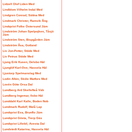
Lidzell Olof Liden Med
Lindblom Vilhelm Indal Med
Lindgren Conrad, Sättna Med
Lindmark Christer, Ramvik Ång
Lindqvist Folke Östersund Jäm
Lindström Johan Spelpojken, Tåsjö
Jäm
Lindström Sten, Bispgården Jäm
Lindström Åsa, Gotland
Liv Jon-Petter, Stöde Med
Liv Petrus Stöde Med
Ljung Erik Kusen, Delsbo Häl
Ljunglöf Karl-Ove, Hassela Häl
Ljustorp Spelmanslag Med
Lodin Albin, Sköle Matfors Med
Lovén Göte Orsa Dal
Lundberg Ard Skellefteå Väb
Lundberg Ingemar, Ilsbo Häl
Lunddahl Karl Kalle, Boden Nob
Lundmark Rudolf, Malå Lap
Lundqvist Eva, Brunflo Jäm
Lundqvist Gösta, Tierp Gäs
Lundqvist Lillebil, Avesta Dal
Lundstedt Katarina, Hassela Häl