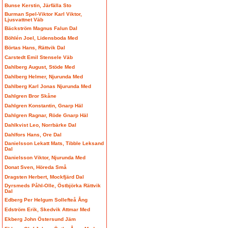
Bunse Kerstin, Järfälla Sto
Burman Spel-Viktor Karl Viktor,
Ljusvattnet Väb
Bäckström Magnus Falun Dal
Böhlén Joel, Lidensboda Med
Börtas Hans, Rättvik Dal
Carstedt Emil Stensele Väb
Dahlberg August, Stöde Med
Dahlberg Helmer, Njurunda Med
Dahlberg Karl Jonas Njurunda Med
Dahlgren Bror Skåne
Dahlgren Konstantin, Gnarp Häl
Dahlgren Ragnar, Röde Gnarp Häl
Dahlkvist Leo, Norrbärke Dal
Dahlfors Hans, Ore Dal
Danielsson Lekatt Mats, Tibble Leksand
Dal
Danielsson Viktor, Njurunda Med
Donat Sven, Höreda Små
Dragsten Herbert, Mockfjärd Dal
Dyrsmeds Påhl-Olle, Östbjörka Rättvik
Dal
Edberg Per Helgum Sollefteå Ång
Edström Erik, Skedvik Attmar Med
Ekberg John Östersund Jäm