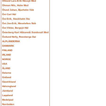
Öhlund Lars-Erik Hässjö Med
Öhman Nils, Holm Med
Ölund Johan, Bjurholm Väb
Öst Carl Häl
Öst Erik, Stockholm Sto
Öst Jon-Erik, Meselefors Nob
Öst Viktor, Bergsjö Häl
Österberg Karl Håkanstå Sundsvall Med
Östlund Nelly, Rossberga Dal
ALPLÄNDERNA
DANMARK
FINLAND
IRLAND
NORGE
USA
ÅLAND
Dalarna
Gotland
Gästrikland
Hälsingland
Jämtland
Lappland
Medelpad
Norrbotten