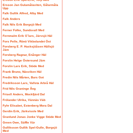
Ersson Jan Gulamålaviten, Gålarmåla
Upp
Falk Gullik Alfred, Alby Med
Falk Anders
Falk Nils Erik Borgsjö Med
Ferner Folke, Sundsvall Med
Fernmalm Erik O´lars, Järvsjö Häl
Fors Pelle, Rönö Vikbolandet Öst
Forsberg E. P. Hucksjöåsen Hällsjö
Jäm
Forsberg Ragnar, Enånger Häl
Forslin Helge Östersund Jäm
Forslin Lars Erik, Stöde Med
Frank Bruno, Näsviken Häl
Fredin Nils Mårten, Burs Got
Fredriksson Lars, Vallsta Arbrå Häl
Frid Nils Graninge Ång
Frisell Anders, Mockfjärd Dal
Frölander Ulrika, Vännäs Väb
Fyhr Elisabet, Estenberg Mora Dal
Gerdin Erik, Järkvissle Med
Granlund Jonas Jonke Vigge Stöde Med
Green Owe, Säffle Vär
Gulliksson Gullik Spel-Gulle, Borgsjö
Med