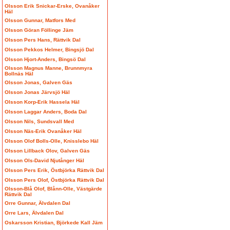
Olsson Erik Snickar-Erske, Ovanåker
Häl
Olsson Gunnar, Matfors Med
Olsson Göran Föllinge Jäm
Olsson Pers Hans, Rättvik Dal
Olsson Pekkos Helmer, Bingsjö Dal
Olsson Hjort-Anders, Bingsö Dal
Olsson Magnus Manne, Brunnmyra
Bollnäs Häl
Olsson Jonas, Galven Gäs
Olsson Jonas Järvsjö Häl
Olsson Korp-Erik Hassela Häl
Olsson Laggar Anders, Boda Dal
Olsson Nils, Sundsvall Med
Olsson Näs-Erik Ovanåker Häl
Olsson Olof Bolls-Olle, Knisslebo Häl
Olsson Lillback Olov, Galven Gäs
Olsson Ols-David Njutånger Häl
Olsson Pers Erik, Östbjörka Rättvik Dal
Olsson Pers Olof, Östbjörka Rättvik Dal
Olsson-Blå Olof, Blånn-Olle, Västgärde
Rättvik Dal
Orre Gunnar, Älvdalen Dal
Orre Lars, Älvdalen Dal
Oskarsson Kristian, Björkede Kall Jäm