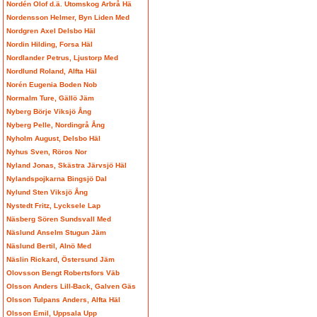
Nordén Olof d.ä. Utomskog Arbrå Hä
Nordensson Helmer, Byn Liden Med
Nordgren Axel Delsbo Häl
Nordin Hilding, Forsa Häl
Nordlander Petrus, Ljustorp Med
Nordlund Roland, Alfta Häl
Norén Eugenia Boden Nob
Normalm Ture, Gällö Jäm
Nyberg Börje Viksjö Ång
Nyberg Pelle, Nordingrå Ång
Nyholm August, Delsbo Häl
Nyhus Sven, Röros Nor
Nyland Jonas, Skästra Järvsjö Häl
Nylandspojkarna Bingsjö Dal
Nylund Sten Viksjö Ång
Nystedt Fritz, Lycksele Lap
Näsberg Sören Sundsvall Med
Näslund Anselm Stugun Jäm
Näslund Bertil, Alnö Med
Näslin Rickard, Östersund Jäm
Olovsson Bengt Robertsfors Väb
Olsson Anders Lill-Back, Galven Gäs
Olsson Tulpans Anders, Alfta Häl
Olsson Emil, Uppsala Upp