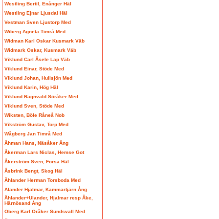
Westling Bertil, Enånger Häl
Westling Ejnar Ljusdal Häl
Vestman Sven Ljustorp Med
Wiberg Agneta Timrå Med
Widman Karl Oskar Kusmark Väb
Widmark Oskar, Kusmark Väb
Viklund Carl Åsele Lap Väb
Viklund Einar, Stöde Med
Viklund Johan, Hullsjön Med
Viklund Karin, Hög Häl
Viklund Ragnvald Söråker Med
Viklund Sven, Stöde Med
Wiksten, Böle Råneå Nob
Vikström Gustav, Torp Med
Wågberg Jan Timrå Med
Åhman Hans, Näsåker Ång
Åkerman Lars Niclas, Hemse Got
Åkerström Sven, Forsa Häl
Åsbrink Bengt, Skog Häl
Ählander Herman Torsboda Med
Älander Hjalmar, Kammartjärn Ång
Ählander+Ulander, Hjalmar resp Åke,
Härnösand Ång
Öberg Karl Öråker Sundsvall Med