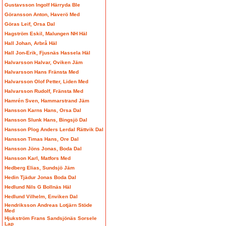
Gustavsson Ingolf Härryda Ble
Göransson Anton, Haverö Med
Göras Leif, Orsa Dal
Hagström Eskil, Malungen NH Häl
Hall Johan, Arbrå Häl
Hall Jon-Erik, Fjusnäs Hassela Häl
Halvarsson Halvar, Oviken Jäm
Halvarsson Hans Fränsta Med
Halvarsson Olof Petter, Liden Med
Halvarsson Rudolf, Fränsta Med
Hamrén Sven, Hammarstrand Jäm
Hansson Karns Hans, Orsa Dal
Hansson Slunk Hans, Bingsjö Dal
Hansson Plog Anders Lerdal Rättvik Dal
Hansson Timas Hans, Ore Dal
Hansson Jöns Jonas, Boda Dal
Hansson Karl, Matfors Med
Hedberg Elias, Sundsjö Jäm
Hedin Tjädur Jonas Boda Dal
Hedlund Nils G Bollnäs Häl
Hedlund Vilhelm, Enviken Dal
Hendriksson Andreas Lotjärn Stöde
Med
Hjukström Frans Sandsjönäs Sorsele
Lap