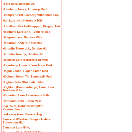
Hjärp Erik, Bingsjö Dal
Holmberg Jonas, Ljustorp Med
Holmgren Fritz Lövberg Vilhelmina Lap
Hult Lars dy, Undersvik Häl
Hult Alsén Per Hultkläppen, Bergsjö Häl
Hägglund Lars-Erik, Tynderö Med
Hällgren Lars. Renfors Väb
Hällström Anders Kalix Nob
Härdelin Thore d.ä., Delsbo Häl
Härdelin Tore dy, Delsbo Häl
Högberg Bert, Bergeforsen Med
Högerberg Anton, Viken Ånge Med
Höglin Jonas, Högen Liden Med
Höglund Johan Th, Sundsvall Med
Höglund Nils Olof, Liden Med
Högblom (Hammarbergs) Hans, Höö
Torsåker Gäs
Högström Sven Estersmark Väb
Hörnlund Hinke, Holm Med
Inge Axel, Guldsmedshyttan
Västmanland
Isaksson Arne, Resele Ång
Jansson Wikström Vingel-Anders
Sjösveden Häl
Jansson Lars-Erik,