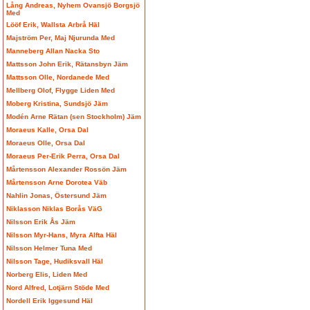
Lång Andreas, Nyhem Ovansjö Borgsjö
Med
Lööf Erik, Wallsta Arbrå Häl
Majström Per, Maj Njurunda Med
Manneberg Allan Nacka Sto
Mattsson John Erik, Rätansbyn Jäm
Mattsson Olle, Nordanede Med
Mellberg Olof, Flygge Liden Med
Moberg Kristina, Sundsjö Jäm
Modén Arne Rätan (sen Stockholm) Jäm
Moraeus Kalle, Orsa Dal
Moraeus Olle, Orsa Dal
Moraeus Per-Erik Perra, Orsa Dal
Mårtensson Alexander Rossön Jäm
Mårtensson Arne Dorotea Väb
Nahlin Jonas, Östersund Jäm
Niklasson Niklas Borås VäG
Nilsson Erik Ås Jäm
Nilsson Myr-Hans, Myra Alfta Häl
Nilsson Helmer Tuna Med
Nilsson Tage, Hudiksvall Häl
Norberg Elis, Liden Med
Nord Alfred, Lotjärn Stöde Med
Nordell Erik Iggesund Häl