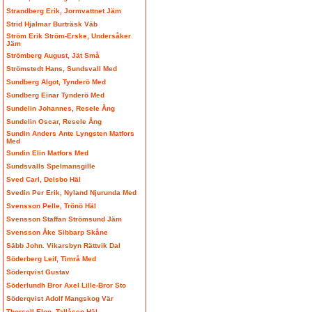
Strandberg Erik, Jormvattnet Jäm
Strid Hjalmar Burträsk Väb
Ström Erik Ström-Erske, Undersåker
Jäm
Strömberg August, Jät Små
Strömstedt Hans, Sundsvall Med
Sundberg Algot, Tynderö Med
Sundberg Einar Tynderö Med
Sundelin Johannes, Resele Ång
Sundelin Oscar, Resele Ång
Sundin Anders Ante Lyngsten Matfors
Med
Sundin Elin Matfors Med
Sundsvalls Spelmansgille
Sved Carl, Delsbo Häl
Svedin Per Erik, Nyland Njurunda Med
Svensson Pelle, Trönö Häl
Svensson Staffan Strömsund Jäm
Svensson Åke Sibbarp Skåne
Säbb John. Vikarsbyn Rättvik Dal
Söderberg Leif, Timrå Med
Söderqvist Gustav
Söderlundh Bror Axel Lille-Bror Sto
Söderqvist Adolf Mangskog Vär
Thorsell Elon, Tallåsen Häl