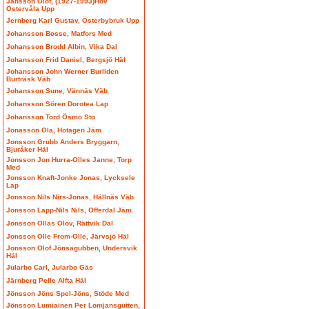
Jansson Olof, (1927-1993)Hov
Östervåla Upp
Jernberg Karl Gustav, Österbybruk Upp
Johansson Bosse, Matfors Med
Johansson Brodd Albin, Vika Dal
Johansson Frid Daniel, Bergsjö Häl
Johansson John Werner Burliden
Burträsk Väb
Johansson Sune, Vännäs Väb
Johansson Sören Dorotea Lap
Johansson Tord Ösmo Sto
Jonasson Ola, Hotagen Jäm
Jonsson Grubb Anders Bryggarn,
Bjuråker Häl
Jonsson Jon Hurra-Olles Janne, Torp
Med
Jonsson Knaft-Jonke Jonas, Lycksele
Lap
Jonsson Nils Nirs-Jonas, Hällnäs Väb
Jonsson Lapp-Nils Nils, Offerdal Jäm
Jonsson Ollas Olov, Rättvik Dal
Jonsson Olle From-Olle, Järvsjö Häl
Jonsson Olof Jönsagubben, Undersvik
Häl
Jularbo Carl, Jularbo Gäs
Järnberg Pelle Alfta Häl
Jönsson Jöns Spel-Jöns, Stöde Med
Jönsson Lumiainen Per Lomjansgutten,