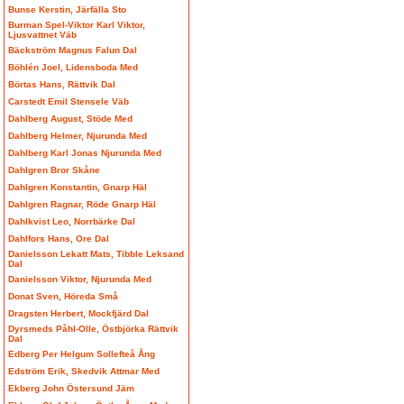
Bunse Kerstin, Järfälla Sto
Burman Spel-Viktor Karl Viktor,
Ljusvattnet Väb
Bäckström Magnus Falun Dal
Böhlén Joel, Lidensboda Med
Börtas Hans, Rättvik Dal
Carstedt Emil Stensele Väb
Dahlberg August, Stöde Med
Dahlberg Helmer, Njurunda Med
Dahlberg Karl Jonas Njurunda Med
Dahlgren Bror Skåne
Dahlgren Konstantin, Gnarp Häl
Dahlgren Ragnar, Röde Gnarp Häl
Dahlkvist Leo, Norrbärke Dal
Dahlfors Hans, Ore Dal
Danielsson Lekatt Mats, Tibble Leksand
Dal
Danielsson Viktor, Njurunda Med
Donat Sven, Höreda Små
Dragsten Herbert, Mockfjärd Dal
Dyrsmeds Påhl-Olle, Östbjörka Rättvik
Dal
Edberg Per Helgum Sollefteå Ång
Edström Erik, Skedvik Attmar Med
Ekberg John Östersund Jäm