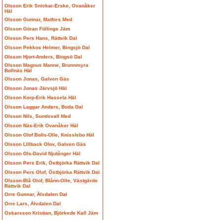
Olsson Erik Snickar-Erske, Ovanåker
Häl
Olsson Gunnar, Matfors Med
Olsson Göran Föllinge Jäm
Olsson Pers Hans, Rättvik Dal
Olsson Pekkos Helmer, Bingsjö Dal
Olsson Hjort-Anders, Bingsö Dal
Olsson Magnus Manne, Brunnmyra
Bollnäs Häl
Olsson Jonas, Galven Gäs
Olsson Jonas Järvsjö Häl
Olsson Korp-Erik Hassela Häl
Olsson Laggar Anders, Boda Dal
Olsson Nils, Sundsvall Med
Olsson Näs-Erik Ovanåker Häl
Olsson Olof Bolls-Olle, Knisslebo Häl
Olsson Lillback Olov, Galven Gäs
Olsson Ols-David Njutånger Häl
Olsson Pers Erik, Östbjörka Rättvik Dal
Olsson Pers Olof, Östbjörka Rättvik Dal
Olsson-Blå Olof, Blånn-Olle, Västgärde
Rättvik Dal
Orre Gunnar, Älvdalen Dal
Orre Lars, Älvdalen Dal
Oskarsson Kristian, Björkede Kall Jäm