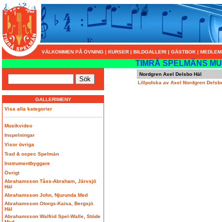
VÄLKOMMEN PÅ ÖVNING
|
KURSER
|
BILDGALLERI
|
GÄSTBOK
|
MEDLEM
TIMRÅ SPELMÄNS MU
Nordgren Axel Delsbo Häl
Lillpolska av Axel Nordgren Delsb
GALLERIMENY
Visa alla kategorier
Musikvideo
Inspelningar
Visor övriga
Trad & ospec Spelmän
Instrumentbyggare
Övrigt
Abrahamsson Tåss-Abraham, Järvsjö
Häl
Abrahamsson John, Njurunda Med
Abrahamsson Otorgs-Kaisa, Bergsjö
Häl
Abrahamsson Walfrid Spel-Walle, Stöde
Med