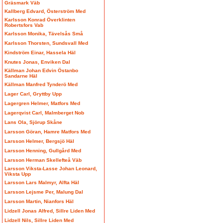
Gräsmark Väb
Kallberg Edvard, Österström Med
Karlsson Konrad Överklinten
Robertsfors Vab
Karlsson Monika, Tävelsås Små
Karlsson Thorsten, Sundsvall Med
Kindström Einar, Hassela Häl
Knutes Jonas, Enviken Dal
Källman Johan Edvin Östanbo
Sandarne Häl
Källman Manfred Tynderö Med
Lager Carl, Gryttby Upp
Lagergren Helmer, Matfors Med
Lagerqvist Carl, Malmberget Nob
Lans Ola, Sjörup Skåne
Larsson Göran, Hamre Matfors Med
Larsson Helmer, Bergsjö Häl
Larsson Henning, Gullgård Med
Larsson Herman Skellefteå Väb
Larsson Viksta-Lasse Johan Leonard,
Viksta Upp
Larsson Lars Malmyr, Alfta Häl
Larsson Lejsme Per, Malung Dal
Larsson Martin, Nianfors Häl
Lidzell Jonas Alfred, Sillre Liden Med
Lidzell Nils, Sillre Liden Med