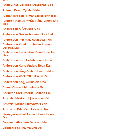
Ahlin Einar, Bergsbo Strängnäs Söd
Ahlman Ernst, Tynderö Med
Alexanderssen Hilmar Steinkjer Norge
Almgren Paulus Myrås-Pålle Viken Torp
Med
Andersson A Årsunda Gäs
Andersson Gössa Anders, Orsa Dal
Andersson Ingemar, Hudiksvall Häl
Andersson Klockar-, Johan August,
Dorotea Lap
Andersson Spess-Jon, Åmot Ockelbo
Gäs
Andersson Karl, Loftahammar Små
Andersson Karls Anders Boda Dal
Andersson Lång Anders Haverö Med
Andersson Höök Olle, Rättvik Dal
Andersson Stig, Grimslöv Små
Annell Oscar, Lidensboda Med
Apelgren Carl Fredrik, Bollnäs Häl
Arnqvist Manfred, Ljusvattnet Väb
Arnqvist Manne Ljusvattnet Väb
Aronsson Kris Karl, Leksand Dal
Baumgarten Carl Leonard von, Roma
Got
Bergman Abraham Östavall Med
Bengtlars Selim, Malung Dal