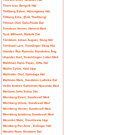
Thorn Ivar, Bergvik Häl
Thillberg Edvin, Hälsingtuna Häl
Tillberg Erke, (Erik Thellberg)
Tillman Olof, Dala-Floda Dal
Trondson Verner, Haverö Med
Tysk Wilhelm, Rättvik Dal
Törnblom Johan August, Skog Häl
Törnlund Lars, Tönnånger Skog Häl
Ulander Åke Ramsås Älandsbro Ång
Unander Karl, Kväcklingen Liden Med
Wahlman Hans Pajas, Alfta Häl
Wallin Cylon, Valö Upp
Wallinder Olof, Själstuga Häl
Wallman Mats, Saxdalen Ludvika Dal
Vedin Andrev Galtström Njurunda Med
Weiland John Solna Sto
Wernberg Evert, Sundsvall Med
Wernberg Gösta, Sundsvall Med
Wernberg Verner, Sundsvall Med
Wernberg bröderna Sundsvall Med
Wesslén Mats, Överlövsta Upp
Westberg Per-Arne , Enånger Häl
Westlin Rune Älvdalen Dal