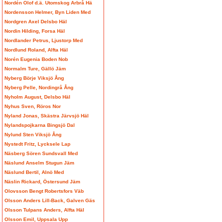
Nordén Olof d.ä. Utomskog Arbrå Hä
Nordensson Helmer, Byn Liden Med
Nordgren Axel Delsbo Häl
Nordin Hilding, Forsa Häl
Nordlander Petrus, Ljustorp Med
Nordlund Roland, Alfta Häl
Norén Eugenia Boden Nob
Normalm Ture, Gällö Jäm
Nyberg Börje Viksjö Ång
Nyberg Pelle, Nordingrå Ång
Nyholm August, Delsbo Häl
Nyhus Sven, Röros Nor
Nyland Jonas, Skästra Järvsjö Häl
Nylandspojkarna Bingsjö Dal
Nylund Sten Viksjö Ång
Nystedt Fritz, Lycksele Lap
Näsberg Sören Sundsvall Med
Näslund Anselm Stugun Jäm
Näslund Bertil, Alnö Med
Näslin Rickard, Östersund Jäm
Olovsson Bengt Robertsfors Väb
Olsson Anders Lill-Back, Galven Gäs
Olsson Tulpans Anders, Alfta Häl
Olsson Emil, Uppsala Upp