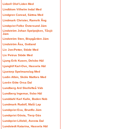
Lidzell Olof Liden Med
Lindblom Vilhelm Indal Med
Lindgren Conrad, Sättna Med
Lindmark Christer, Ramvik Ång
Lindqvist Folke Östersund Jäm
Lindström Johan Spelpojken, Tåsjö
Jäm
Lindström Sten, Bispgården Jäm
Lindström Åsa, Gotland
Liv Jon-Petter, Stöde Med
Liv Petrus Stöde Med
Ljung Erik Kusen, Delsbo Häl
Ljunglöf Karl-Ove, Hassela Häl
Ljustorp Spelmanslag Med
Lodin Albin, Sköle Matfors Med
Lovén Göte Orsa Dal
Lundberg Ard Skellefteå Väb
Lundberg Ingemar, Ilsbo Häl
Lunddahl Karl Kalle, Boden Nob
Lundmark Rudolf, Malå Lap
Lundqvist Eva, Brunflo Jäm
Lundqvist Gösta, Tierp Gäs
Lundqvist Lillebil, Avesta Dal
Lundstedt Katarina, Hassela Häl