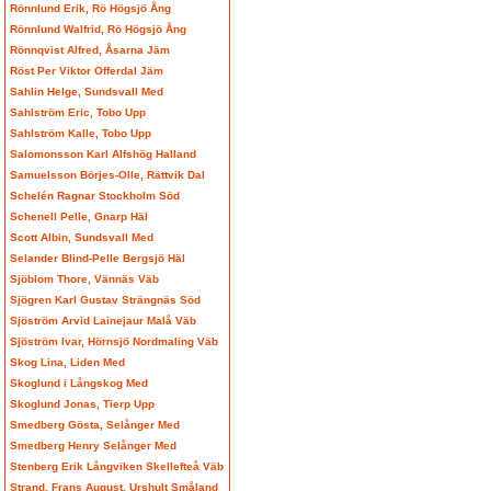
Rönnlund Erik, Rö Högsjö Ång
Rönnlund Walfrid, Rö Högsjö Ång
Rönnqvist Alfred, Åsarna Jäm
Röst Per Viktor Offerdal Jäm
Sahlin Helge, Sundsvall Med
Sahlström Eric, Tobo Upp
Sahlström Kalle, Tobo Upp
Salomonsson Karl Alfshög Halland
Samuelsson Börjes-Olle, Rättvik Dal
Schelén Ragnar Stockholm Söd
Schenell Pelle, Gnarp Häl
Scott Albin, Sundsvall Med
Selander Blind-Pelle Bergsjö Häl
Sjöblom Thore, Vännäs Väb
Sjögren Karl Gustav Strängnäs Söd
Sjöström Arvid Lainejaur Malå Väb
Sjöström Ivar, Hörnsjö Nordmaling Väb
Skog Lina, Liden Med
Skoglund i Långskog Med
Skoglund Jonas, Tierp Upp
Smedberg Gösta, Selånger Med
Smedberg Henry Selånger Med
Stenberg Erik Långviken Skellefteå Väb
Strand, Frans August, Urshult Småland