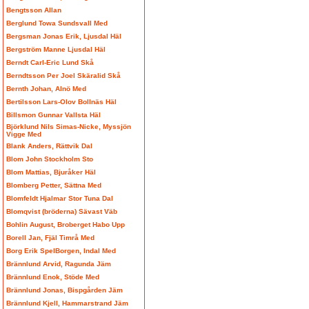
Bengtsson Allan
Berglund Towa Sundsvall Med
Bergsman Jonas Erik, Ljusdal Häl
Bergström Manne Ljusdal Häl
Berndt Carl-Eric Lund Skå
Berndtsson Per Joel Skäralid Skå
Bernth Johan, Alnö Med
Bertilsson Lars-Olov Bollnäs Häl
Billsmon Gunnar Vallsta Häl
Björklund Nils Simas-Nicke, Myssjön
Vigge Med
Blank Anders, Rättvik Dal
Blom John Stockholm Sto
Blom Mattias, Bjuråker Häl
Blomberg Petter, Sättna Med
Blomfeldt Hjalmar Stor Tuna Dal
Blomqvist (bröderna) Sävast Väb
Bohlin August, Broberget Habo Upp
Borell Jan, Fjäl Timrå Med
Borg Erik SpelBorgen, Indal Med
Brännlund Arvid, Ragunda Jäm
Brännlund Enok, Stöde Med
Brännlund Jonas, Bispgården Jäm
Brännlund Kjell, Hammarstrand Jäm