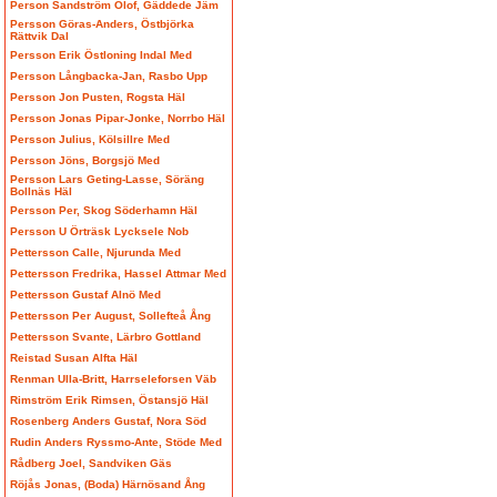
Person Sandström Olof, Gäddede Jäm
Persson Göras-Anders, Östbjörka
Rättvik Dal
Persson Erik Östloning Indal Med
Persson Långbacka-Jan, Rasbo Upp
Persson Jon Pusten, Rogsta Häl
Persson Jonas Pipar-Jonke, Norrbo Häl
Persson Julius, Kölsillre Med
Persson Jöns, Borgsjö Med
Persson Lars Geting-Lasse, Söräng
Bollnäs Häl
Persson Per, Skog Söderhamn Häl
Persson U Örträsk Lycksele Nob
Pettersson Calle, Njurunda Med
Pettersson Fredrika, Hassel Attmar Med
Pettersson Gustaf Alnö Med
Pettersson Per August, Sollefteå Ång
Pettersson Svante, Lärbro Gottland
Reistad Susan Alfta Häl
Renman Ulla-Britt, Harrseleforsen Väb
Rimström Erik Rimsen, Östansjö Häl
Rosenberg Anders Gustaf, Nora Söd
Rudin Anders Ryssmo-Ante, Stöde Med
Rådberg Joel, Sandviken Gäs
Röjås Jonas, (Boda) Härnösand Ång