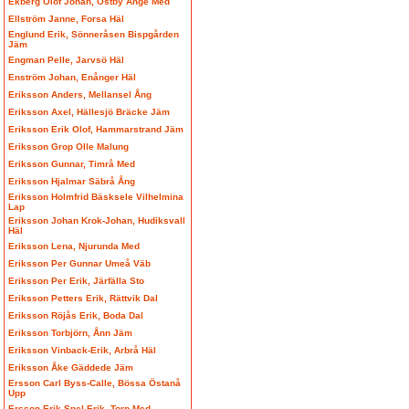
Ekberg Olof Johan, Östby Ånge Med
Ellström Janne, Forsa Häl
Englund Erik, Sönneråsen Bispgården
Jäm
Engman Pelle, Jarvsö Häl
Enström Johan, Enånger Häl
Eriksson Anders, Mellansel Ång
Eriksson Axel, Hällesjö Bräcke Jäm
Eriksson Erik Olof, Hammarstrand Jäm
Eriksson Grop Olle Malung
Eriksson Gunnar, Timrå Med
Eriksson Hjalmar Säbrå Ång
Eriksson Holmfrid Bäsksele Vilhelmina
Lap
Eriksson Johan Krok-Johan, Hudiksvall
Häl
Eriksson Lena, Njurunda Med
Eriksson Per Gunnar Umeå Väb
Eriksson Per Erik, Järfälla Sto
Eriksson Petters Erik, Rättvik Dal
Eriksson Röjås Erik, Boda Dal
Eriksson Torbjörn, Ånn Jäm
Eriksson Vinback-Erik, Arbrå Häl
Eriksson Åke Gäddede Jäm
Ersson Carl Byss-Calle, Bössa Östanå
Upp
Ersson Erik Spel-Erik, Torp Med