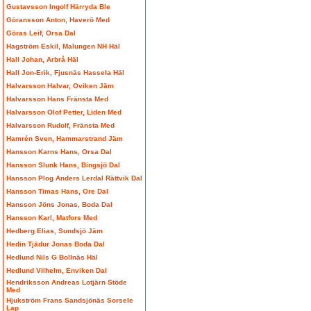
Gustavsson Ingolf Härryda Ble
Göransson Anton, Haverö Med
Göras Leif, Orsa Dal
Hagström Eskil, Malungen NH Häl
Hall Johan, Arbrå Häl
Hall Jon-Erik, Fjusnäs Hassela Häl
Halvarsson Halvar, Oviken Jäm
Halvarsson Hans Fränsta Med
Halvarsson Olof Petter, Liden Med
Halvarsson Rudolf, Fränsta Med
Hamrén Sven, Hammarstrand Jäm
Hansson Karns Hans, Orsa Dal
Hansson Slunk Hans, Bingsjö Dal
Hansson Plog Anders Lerdal Rättvik Dal
Hansson Timas Hans, Ore Dal
Hansson Jöns Jonas, Boda Dal
Hansson Karl, Matfors Med
Hedberg Elias, Sundsjö Jäm
Hedin Tjädur Jonas Boda Dal
Hedlund Nils G Bollnäs Häl
Hedlund Vilhelm, Enviken Dal
Hendriksson Andreas Lotjärn Stöde
Med
Hjukström Frans Sandsjönäs Sorsele
Lap