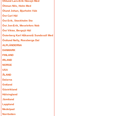
Öhlund Lars-Erik Hässjö Med
Öhman Nils, Holm Med
Ölund Johan, Bjurholm Väb
Öst Carl Häl
Öst Erik, Stockholm Sto
Öst Jon-Erik, Meselefors Nob
Öst Viktor, Bergsjö Häl
Österberg Karl Håkanstå Sundsvall Med
Östlund Nelly, Rossberga Dal
ALPLÄNDERNA
DANMARK
FINLAND
IRLAND
NORGE
USA
ÅLAND
Dalarna
Gotland
Gästrikland
Hälsingland
Jämtland
Lappland
Medelpad
Norrbotten