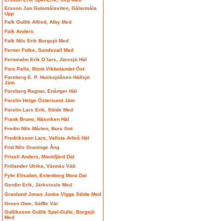
Ersson Jan Gulamålaviten, Gålarmåla
Upp
Falk Gullik Alfred, Alby Med
Falk Anders
Falk Nils Erik Borgsjö Med
Ferner Folke, Sundsvall Med
Fernmalm Erik O´lars, Järvsjö Häl
Fors Pelle, Rönö Vikbolandet Öst
Forsberg E. P. Hucksjöåsen Hällsjö
Jäm
Forsberg Ragnar, Enånger Häl
Forslin Helge Östersund Jäm
Forslin Lars Erik, Stöde Med
Frank Bruno, Näsviken Häl
Fredin Nils Mårten, Burs Got
Fredriksson Lars, Vallsta Arbrå Häl
Frid Nils Graninge Ång
Frisell Anders, Mockfjärd Dal
Frölander Ulrika, Vännäs Väb
Fyhr Elisabet, Estenberg Mora Dal
Gerdin Erik, Järkvissle Med
Granlund Jonas Jonke Vigge Stöde Med
Green Owe, Säffle Vär
Gulliksson Gullik Spel-Gulle, Borgsjö
Med