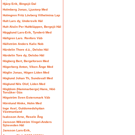
Hjärp Erik, Bingsjö Dal
Holmberg Jonas, Ljustorp Med
Holmgren Fritz Lövberg Vilhelmina Lap
Hult Lars dy, Undersvik Häl
Hult Alsén Per Hultkläppen, Bergsjö Häl
Hägglund Lars-Erik, Tynderö Med
Hällgren Lars. Renfors Väb
Hällström Anders Kalix Nob
Härdelin Thore d.ä., Delsbo Häl
Härdelin Tore dy, Delsbo Häl
Högberg Bert, Bergeforsen Med
Högerberg Anton, Viken Ånge Med
Höglin Jonas, Högen Liden Med
Höglund Johan Th, Sundsvall Med
Höglund Nils Olof, Liden Med
Högblom (Hammarbergs) Hans, Höö
Torsåker Gäs
Högström Sven Estersmark Väb
Hörnlund Hinke, Holm Med
Inge Axel, Guldsmedshyttan
Västmanland
Isaksson Arne, Resele Ång
Jansson Wikström Vingel-Anders
Sjösveden Häl
Jansson Lars-Erik,