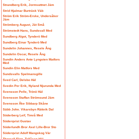
Strandberg Erik, Jormvattnet Jäm
Strid Hjalmar Burträsk Väb
Ström Erik Ström-Erske, Undersåker
Jäm
Strömberg August, Jät Små
Strömstedt Hans, Sundsvall Med
Sundberg Algot, Tynderö Med
Sundberg Einar Tynderö Med
Sundelin Johannes, Resele Ång
Sundelin Oscar, Resele Ång
Sundin Anders Ante Lyngsten Matfors
Med
Sundin Elin Matfors Med
Sundsvalls Spelmansgille
Sved Carl, Delsbo Häl
Svedin Per Erik, Nyland Njurunda Med
Svensson Pelle, Trönö Häl
Svensson Staffan Strömsund Jäm
Svensson Åke Sibbarp Skåne
Säbb John. Vikarsbyn Rättvik Dal
Söderberg Leif, Timrå Med
Söderqvist Gustav
Söderlundh Bror Axel Lille-Bror Sto
Söderqvist Adolf Mangskog Vär
Thorsell Elon, Tallåsen Häl