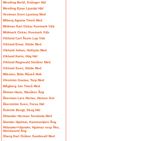
Westling Bertil, Enånger Häl
Westling Ejnar Ljusdal Häl
Vestman Sven Ljustorp Med
Wiberg Agneta Timrå Med
Widman Karl Oskar Kusmark Väb
Widmark Oskar, Kusmark Väb
Viklund Carl Åsele Lap Väb
Viklund Einar, Stöde Med
Viklund Johan, Hullsjön Med
Viklund Karin, Hög Häl
Viklund Ragnvald Söråker Med
Viklund Sven, Stöde Med
Wiksten, Böle Råneå Nob
Vikström Gustav, Torp Med
Wågberg Jan Timrå Med
Åhman Hans, Näsåker Ång
Åkerman Lars Niclas, Hemse Got
Åkerström Sven, Forsa Häl
Åsbrink Bengt, Skog Häl
Ählander Herman Torsboda Med
Älander Hjalmar, Kammartjärn Ång
Ählander+Ulander, Hjalmar resp Åke,
Härnösand Ång
Öberg Karl Öråker Sundsvall Med