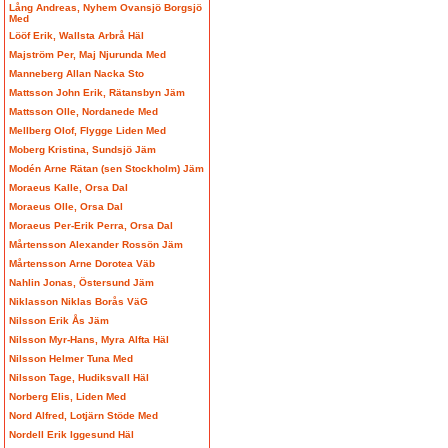
Lång Andreas, Nyhem Ovansjö Borgsjö
Med
Lööf Erik, Wallsta Arbrå Häl
Majström Per, Maj Njurunda Med
Manneberg Allan Nacka Sto
Mattsson John Erik, Rätansbyn Jäm
Mattsson Olle, Nordanede Med
Mellberg Olof, Flygge Liden Med
Moberg Kristina, Sundsjö Jäm
Modén Arne Rätan (sen Stockholm) Jäm
Moraeus Kalle, Orsa Dal
Moraeus Olle, Orsa Dal
Moraeus Per-Erik Perra, Orsa Dal
Mårtensson Alexander Rossön Jäm
Mårtensson Arne Dorotea Väb
Nahlin Jonas, Östersund Jäm
Niklasson Niklas Borås VäG
Nilsson Erik Ås Jäm
Nilsson Myr-Hans, Myra Alfta Häl
Nilsson Helmer Tuna Med
Nilsson Tage, Hudiksvall Häl
Norberg Elis, Liden Med
Nord Alfred, Lotjärn Stöde Med
Nordell Erik Iggesund Häl