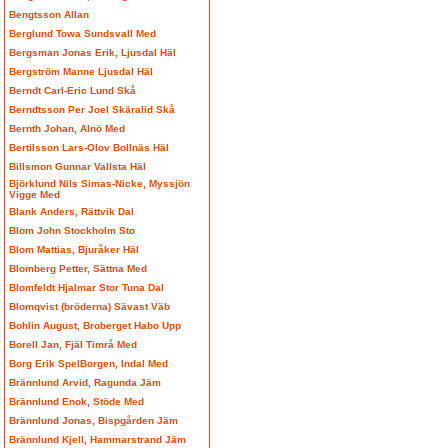
Bengtsson Allan
Berglund Towa Sundsvall Med
Bergsman Jonas Erik, Ljusdal Häl
Bergström Manne Ljusdal Häl
Berndt Carl-Eric Lund Skå
Berndtsson Per Joel Skäralid Skå
Bernth Johan, Alnö Med
Bertilsson Lars-Olov Bollnäs Häl
Billsmon Gunnar Vallsta Häl
Björklund Nils Simas-Nicke, Myssjön
Vigge Med
Blank Anders, Rättvik Dal
Blom John Stockholm Sto
Blom Mattias, Bjuråker Häl
Blomberg Petter, Sättna Med
Blomfeldt Hjalmar Stor Tuna Dal
Blomqvist (bröderna) Sävast Väb
Bohlin August, Broberget Habo Upp
Borell Jan, Fjäl Timrå Med
Borg Erik SpelBorgen, Indal Med
Brännlund Arvid, Ragunda Jäm
Brännlund Enok, Stöde Med
Brännlund Jonas, Bispgården Jäm
Brännlund Kjell, Hammarstrand Jäm