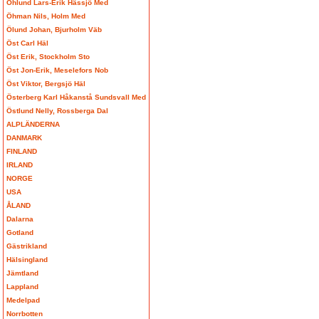
Öhlund Lars-Erik Hässjö Med
Öhman Nils, Holm Med
Ölund Johan, Bjurholm Väb
Öst Carl Häl
Öst Erik, Stockholm Sto
Öst Jon-Erik, Meselefors Nob
Öst Viktor, Bergsjö Häl
Österberg Karl Håkanstå Sundsvall Med
Östlund Nelly, Rossberga Dal
ALPLÄNDERNA
DANMARK
FINLAND
IRLAND
NORGE
USA
ÅLAND
Dalarna
Gotland
Gästrikland
Hälsingland
Jämtland
Lappland
Medelpad
Norrbotten