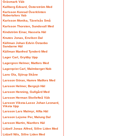
Gräsmark Väb
Kallberg Edvard, Österström Med
Karlsson Konrad Överklinten
Robertsfors Vab
Karlsson Monika, Tävelsås Små
Karlsson Thorsten, Sundsvall Med
Kindström Einar, Hassela Häl
Knutes Jonas, Enviken Dal
Källman Johan Edvin Östanbo
Sandarne Häl
Källman Manfred Tynderö Med
Lager Carl, Gryttby Upp
Lagergren Helmer, Matfors Med
Lagerqvist Carl, Malmberget Nob
Lans Ola, Sjörup Skåne
Larsson Göran, Hamre Matfors Med
Larsson Helmer, Bergsjö Häl
Larsson Henning, Gullgård Med
Larsson Herman Skellefteå Väb
Larsson Viksta-Lasse Johan Leonard,
Viksta Upp
Larsson Lars Malmyr, Alfta Häl
Larsson Lejsme Per, Malung Dal
Larsson Martin, Nianfors Häl
Lidzell Jonas Alfred, Sillre Liden Med
Lidzell Nils, Sillre Liden Med