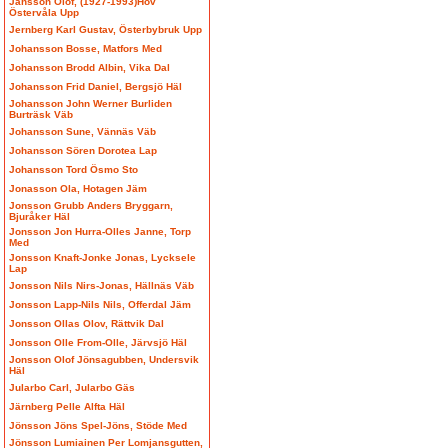
Jansson Olof, (1927-1993)Hov
Östervåla Upp
Jernberg Karl Gustav, Österbybruk Upp
Johansson Bosse, Matfors Med
Johansson Brodd Albin, Vika Dal
Johansson Frid Daniel, Bergsjö Häl
Johansson John Werner Burliden
Burträsk Väb
Johansson Sune, Vännäs Väb
Johansson Sören Dorotea Lap
Johansson Tord Ösmo Sto
Jonasson Ola, Hotagen Jäm
Jonsson Grubb Anders Bryggarn,
Bjuråker Häl
Jonsson Jon Hurra-Olles Janne, Torp
Med
Jonsson Knaft-Jonke Jonas, Lycksele
Lap
Jonsson Nils Nirs-Jonas, Hällnäs Väb
Jonsson Lapp-Nils Nils, Offerdal Jäm
Jonsson Ollas Olov, Rättvik Dal
Jonsson Olle From-Olle, Järvsjö Häl
Jonsson Olof Jönsagubben, Undersvik
Häl
Jularbo Carl, Jularbo Gäs
Järnberg Pelle Alfta Häl
Jönsson Jöns Spel-Jöns, Stöde Med
Jönsson Lumiainen Per Lomjansgutten,