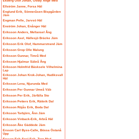
Ekberg Olof Johan, Östby Ånge Med
Ellström Janne, Forsa Häl
Englund Erik, Sönneråsen Bispgården
Jäm
Engman Pelle, Jarvsö Häl
Enström Johan, Enånger Häl
Eriksson Anders, Mellansel Ång
Eriksson Axel, Hällesjö Bräcke Jäm
Eriksson Erik Olof, Hammarstrand Jäm
Eriksson Grop Olle Malung
Eriksson Gunnar, Timrå Med
Eriksson Hjalmar Säbrå Ång
Eriksson Holmfrid Bäsksele Vilhelmina
Lap
Eriksson Johan Krok-Johan, Hudiksvall
Häl
Eriksson Lena, Njurunda Med
Eriksson Per Gunnar Umeå Väb
Eriksson Per Erik, Järfälla Sto
Eriksson Petters Erik, Rättvik Dal
Eriksson Röjås Erik, Boda Dal
Eriksson Torbjörn, Ånn Jäm
Eriksson Vinback-Erik, Arbrå Häl
Eriksson Åke Gäddede Jäm
Ersson Carl Byss-Calle, Bössa Östanå
Upp
Ersson Erik Spel-Erik, Torp Med