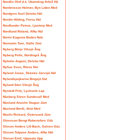
Nordén Olof d.ä. Utomskog Arbrå Hä
Nordensson Helmer, Byn Liden Med
Nordgren Axel Delsbo Häl
Nordin Hilding, Forsa Häl
Nordlander Petrus, Ljustorp Med
Nordlund Roland, Alfta Häl
Norén Eugenia Boden Nob
Normalm Ture, Gällö Jäm
Nyberg Börje Viksjö Ång
Nyberg Pelle, Nordingrå Ång
Nyholm August, Delsbo Häl
Nyhus Sven, Röros Nor
Nyland Jonas, Skästra Järvsjö Häl
Nylandspojkarna Bingsjö Dal
Nylund Sten Viksjö Ång
Nystedt Fritz, Lycksele Lap
Näsberg Sören Sundsvall Med
Näslund Anselm Stugun Jäm
Näslund Bertil, Alnö Med
Näslin Rickard, Östersund Jäm
Olovsson Bengt Robertsfors Väb
Olsson Anders Lill-Back, Galven Gäs
Olsson Tulpans Anders, Alfta Häl
Olsson Emil, Uppsala Upp