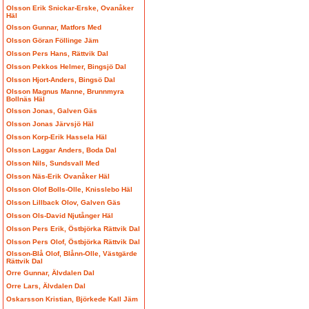
Olsson Erik Snickar-Erske, Ovanåker
Häl
Olsson Gunnar, Matfors Med
Olsson Göran Föllinge Jäm
Olsson Pers Hans, Rättvik Dal
Olsson Pekkos Helmer, Bingsjö Dal
Olsson Hjort-Anders, Bingsö Dal
Olsson Magnus Manne, Brunnmyra
Bollnäs Häl
Olsson Jonas, Galven Gäs
Olsson Jonas Järvsjö Häl
Olsson Korp-Erik Hassela Häl
Olsson Laggar Anders, Boda Dal
Olsson Nils, Sundsvall Med
Olsson Näs-Erik Ovanåker Häl
Olsson Olof Bolls-Olle, Knisslebo Häl
Olsson Lillback Olov, Galven Gäs
Olsson Ols-David Njutånger Häl
Olsson Pers Erik, Östbjörka Rättvik Dal
Olsson Pers Olof, Östbjörka Rättvik Dal
Olsson-Blå Olof, Blånn-Olle, Västgärde
Rättvik Dal
Orre Gunnar, Älvdalen Dal
Orre Lars, Älvdalen Dal
Oskarsson Kristian, Björkede Kall Jäm