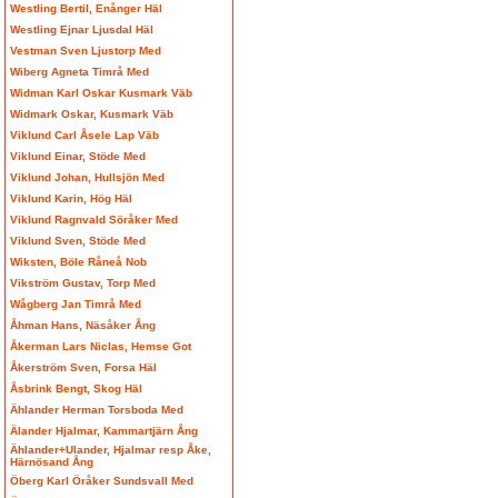
Westling Bertil, Enånger Häl
Westling Ejnar Ljusdal Häl
Vestman Sven Ljustorp Med
Wiberg Agneta Timrå Med
Widman Karl Oskar Kusmark Väb
Widmark Oskar, Kusmark Väb
Viklund Carl Åsele Lap Väb
Viklund Einar, Stöde Med
Viklund Johan, Hullsjön Med
Viklund Karin, Hög Häl
Viklund Ragnvald Söråker Med
Viklund Sven, Stöde Med
Wiksten, Böle Råneå Nob
Vikström Gustav, Torp Med
Wågberg Jan Timrå Med
Åhman Hans, Näsåker Ång
Åkerman Lars Niclas, Hemse Got
Åkerström Sven, Forsa Häl
Åsbrink Bengt, Skog Häl
Ählander Herman Torsboda Med
Älander Hjalmar, Kammartjärn Ång
Ählander+Ulander, Hjalmar resp Åke,
Härnösand Ång
Öberg Karl Öråker Sundsvall Med