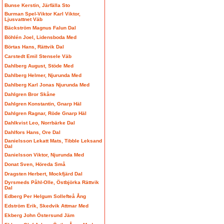
Bunse Kerstin, Järfälla Sto
Burman Spel-Viktor Karl Viktor,
Ljusvattnet Väb
Bäckström Magnus Falun Dal
Böhlén Joel, Lidensboda Med
Börtas Hans, Rättvik Dal
Carstedt Emil Stensele Väb
Dahlberg August, Stöde Med
Dahlberg Helmer, Njurunda Med
Dahlberg Karl Jonas Njurunda Med
Dahlgren Bror Skåne
Dahlgren Konstantin, Gnarp Häl
Dahlgren Ragnar, Röde Gnarp Häl
Dahlkvist Leo, Norrbärke Dal
Dahlfors Hans, Ore Dal
Danielsson Lekatt Mats, Tibble Leksand
Dal
Danielsson Viktor, Njurunda Med
Donat Sven, Höreda Små
Dragsten Herbert, Mockfjärd Dal
Dyrsmeds Påhl-Olle, Östbjörka Rättvik
Dal
Edberg Per Helgum Sollefteå Ång
Edström Erik, Skedvik Attmar Med
Ekberg John Östersund Jäm