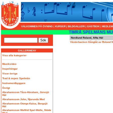
VÄLKOMMEN PÅ ÖVNING
|
KURSER
|
BILDGALLERI
|
GÄSTBOK
|
MEDLEM
TIMRÅ SPELMÄNS MU
Nordlund Roland, Alfta Häl
Västerbacken Gånglåt av Roland No
GALLERIMENY
Visa alla kategorier
Musikvideo
Inspelningar
Visor övriga
Trad & ospec Spelmän
Instrumentbyggare
Övrigt
Abrahamsson Tåss-Abraham, Järvsjö
Häl
Abrahamsson John, Njurunda Med
Abrahamsson Otorgs-Kaisa, Bergsjö
Häl
Abrahamsson Walfrid Spel-Walle, Stöde
Med