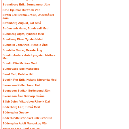
Strandberg Erik, Jormvattnet Jäm
Strid Hjalmar Burträsk Väb
Ström Erik Ström-Erske, Undersåker
Jäm
Strömberg August, Jät Små
Strömstedt Hans, Sundsvall Med
Sundberg Algot, Tynderö Med
Sundberg Einar Tynderö Med
Sundelin Johannes, Resele Ång
Sundelin Oscar, Resele Ång
Sundin Anders Ante Lyngsten Matfors
Med
Sundin Elin Matfors Med
Sundsvalls Spelmansgille
Sved Carl, Delsbo Häl
Svedin Per Erik, Nyland Njurunda Med
Svensson Pelle, Trönö Häl
Svensson Staffan Strömsund Jäm
Svensson Åke Sibbarp Skåne
Säbb John. Vikarsbyn Rättvik Dal
Söderberg Leif, Timrå Med
Söderqvist Gustav
Söderlundh Bror Axel Lille-Bror Sto
Söderqvist Adolf Mangskog Vär
Thorsell Elon, Tallåsen Häl