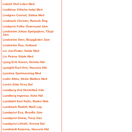
Lidzell Olof Liden Med
Lindblom Vilhelm Indal Med
Lindgren Conrad, Sättna Med
Lindmark Christer, Ramvik Ång
Lindqvist Folke Östersund Jäm
Lindström Johan Spelpojken, Tåsjö
Jäm
Lindström Sten, Bispgården Jäm
Lindström Åsa, Gotland
Liv Jon-Petter, Stöde Med
Liv Petrus Stöde Med
Ljung Erik Kusen, Delsbo Häl
Ljunglöf Karl-Ove, Hassela Häl
Ljustorp Spelmanslag Med
Lodin Albin, Sköle Matfors Med
Lovén Göte Orsa Dal
Lundberg Ard Skellefteå Väb
Lundberg Ingemar, Ilsbo Häl
Lunddahl Karl Kalle, Boden Nob
Lundmark Rudolf, Malå Lap
Lundqvist Eva, Brunflo Jäm
Lundqvist Gösta, Tierp Gäs
Lundqvist Lillebil, Avesta Dal
Lundstedt Katarina, Hassela Häl