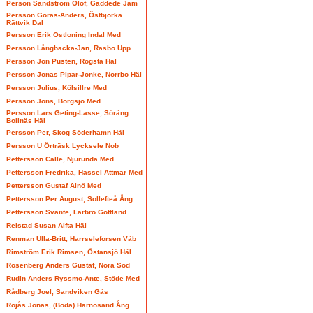
Person Sandström Olof, Gäddede Jäm
Persson Göras-Anders, Östbjörka
Rättvik Dal
Persson Erik Östloning Indal Med
Persson Långbacka-Jan, Rasbo Upp
Persson Jon Pusten, Rogsta Häl
Persson Jonas Pipar-Jonke, Norrbo Häl
Persson Julius, Kölsillre Med
Persson Jöns, Borgsjö Med
Persson Lars Geting-Lasse, Söräng
Bollnäs Häl
Persson Per, Skog Söderhamn Häl
Persson U Örträsk Lycksele Nob
Pettersson Calle, Njurunda Med
Pettersson Fredrika, Hassel Attmar Med
Pettersson Gustaf Alnö Med
Pettersson Per August, Sollefteå Ång
Pettersson Svante, Lärbro Gottland
Reistad Susan Alfta Häl
Renman Ulla-Britt, Harrseleforsen Väb
Rimström Erik Rimsen, Östansjö Häl
Rosenberg Anders Gustaf, Nora Söd
Rudin Anders Ryssmo-Ante, Stöde Med
Rådberg Joel, Sandviken Gäs
Röjås Jonas, (Boda) Härnösand Ång