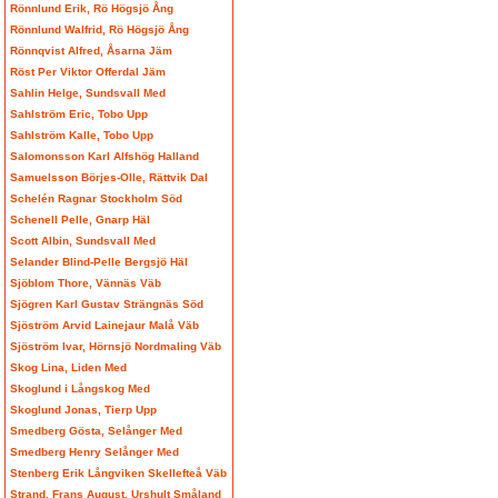
Rönnlund Erik, Rö Högsjö Ång
Rönnlund Walfrid, Rö Högsjö Ång
Rönnqvist Alfred, Åsarna Jäm
Röst Per Viktor Offerdal Jäm
Sahlin Helge, Sundsvall Med
Sahlström Eric, Tobo Upp
Sahlström Kalle, Tobo Upp
Salomonsson Karl Alfshög Halland
Samuelsson Börjes-Olle, Rättvik Dal
Schelén Ragnar Stockholm Söd
Schenell Pelle, Gnarp Häl
Scott Albin, Sundsvall Med
Selander Blind-Pelle Bergsjö Häl
Sjöblom Thore, Vännäs Väb
Sjögren Karl Gustav Strängnäs Söd
Sjöström Arvid Lainejaur Malå Väb
Sjöström Ivar, Hörnsjö Nordmaling Väb
Skog Lina, Liden Med
Skoglund i Långskog Med
Skoglund Jonas, Tierp Upp
Smedberg Gösta, Selånger Med
Smedberg Henry Selånger Med
Stenberg Erik Långviken Skellefteå Väb
Strand, Frans August, Urshult Småland