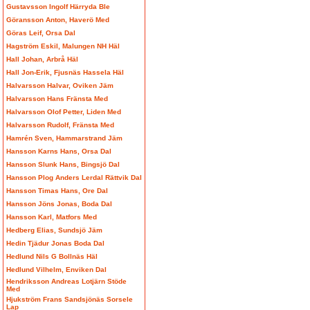
Gustavsson Ingolf Härryda Ble
Göransson Anton, Haverö Med
Göras Leif, Orsa Dal
Hagström Eskil, Malungen NH Häl
Hall Johan, Arbrå Häl
Hall Jon-Erik, Fjusnäs Hassela Häl
Halvarsson Halvar, Oviken Jäm
Halvarsson Hans Fränsta Med
Halvarsson Olof Petter, Liden Med
Halvarsson Rudolf, Fränsta Med
Hamrén Sven, Hammarstrand Jäm
Hansson Karns Hans, Orsa Dal
Hansson Slunk Hans, Bingsjö Dal
Hansson Plog Anders Lerdal Rättvik Dal
Hansson Timas Hans, Ore Dal
Hansson Jöns Jonas, Boda Dal
Hansson Karl, Matfors Med
Hedberg Elias, Sundsjö Jäm
Hedin Tjädur Jonas Boda Dal
Hedlund Nils G Bollnäs Häl
Hedlund Vilhelm, Enviken Dal
Hendriksson Andreas Lotjärn Stöde
Med
Hjukström Frans Sandsjönäs Sorsele
Lap