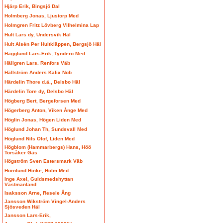
Hjärp Erik, Bingsjö Dal
Holmberg Jonas, Ljustorp Med
Holmgren Fritz Lövberg Vilhelmina Lap
Hult Lars dy, Undersvik Häl
Hult Alsén Per Hultkläppen, Bergsjö Häl
Hägglund Lars-Erik, Tynderö Med
Hällgren Lars. Renfors Väb
Hällström Anders Kalix Nob
Härdelin Thore d.ä., Delsbo Häl
Härdelin Tore dy, Delsbo Häl
Högberg Bert, Bergeforsen Med
Högerberg Anton, Viken Ånge Med
Höglin Jonas, Högen Liden Med
Höglund Johan Th, Sundsvall Med
Höglund Nils Olof, Liden Med
Högblom (Hammarbergs) Hans, Höö
Torsåker Gäs
Högström Sven Estersmark Väb
Hörnlund Hinke, Holm Med
Inge Axel, Guldsmedshyttan
Västmanland
Isaksson Arne, Resele Ång
Jansson Wikström Vingel-Anders
Sjösveden Häl
Jansson Lars-Erik,