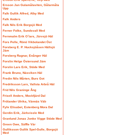
Ersson Jan Gulamålaviten, Gålarmåla
Upp
Falk Gullik Alfred, Alby Med
Falk Anders
Falk Nils Erik Borgsjö Med
Ferner Folke, Sundsvall Med
Fernmalm Erik O´lars, Järvsjö Häl
Fors Pelle, Rönö Vikbolandet Öst
Forsberg E. P. Hucksjöåsen Hällsjö
Jäm
Forsberg Ragnar, Enånger Häl
Forslin Helge Östersund Jäm
Forslin Lars Erik, Stöde Med
Frank Bruno, Näsviken Häl
Fredin Nils Mårten, Burs Got
Fredriksson Lars, Vallsta Arbrå Häl
Frid Nils Graninge Ång
Frisell Anders, Mockfjärd Dal
Frölander Ulrika, Vännäs Väb
Fyhr Elisabet, Estenberg Mora Dal
Gerdin Erik, Järkvissle Med
Granlund Jonas Jonke Vigge Stöde Med
Green Owe, Säffle Vär
Gulliksson Gullik Spel-Gulle, Borgsjö
Med