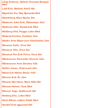
Lång Andreas, Nyhem Ovansjö Borgsjö
Med
Lööf Erik, Wallsta Arbrå Häl
Majström Per, Maj Njurunda Med
Manneberg Allan Nacka Sto
Mattsson John Erik, Rätansbyn Jäm
Mattsson Olle, Nordanede Med
Mellberg Olof, Flygge Liden Med
Moberg Kristina, Sundsjö Jäm
Modén Arne Rätan (sen Stockholm) Jäm
Moraeus Kalle, Orsa Dal
Moraeus Olle, Orsa Dal
Moraeus Per-Erik Perra, Orsa Dal
Mårtensson Alexander Rossön Jäm
Mårtensson Arne Dorotea Väb
Nahlin Jonas, Östersund Jäm
Niklasson Niklas Borås VäG
Nilsson Erik Ås Jäm
Nilsson Myr-Hans, Myra Alfta Häl
Nilsson Helmer Tuna Med
Nilsson Tage, Hudiksvall Häl
Norberg Elis, Liden Med
Nord Alfred, Lotjärn Stöde Med
Nordell Erik Iggesund Häl