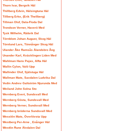
Thorn Ivar, Bergvik Häl
Thillberg Edvin, Hälsingtuna Häl
Tillberg Erke, (Erik Thellberg)
Tillman Olof, Dala-Floda Dal
Trondson Verner, Haverö Med
Tysk Wilhelm, Rättvik Dal
Törnblom Johan August, Skog Häl
Törnlund Lars, Tönnånger Skog Häl
Ulander Åke Ramsås Älandsbro Ång
Unander Karl, Kväcklingen Liden Med
Wahlman Hans Pajas, Alfta Häl
Wallin Cylon, Valö Upp
Wallinder Olof, Själstuga Häl
Wallman Mats, Saxdalen Ludvika Dal
Vedin Andrev Galtström Njurunda Med
Weiland John Solna Sto
Wernberg Evert, Sundsvall Med
Wernberg Gösta, Sundsvall Med
Wernberg Verner, Sundsvall Med
Wernberg bröderna Sundsvall Med
Wesslén Mats, Överlövsta Upp
Westberg Per-Arne , Enånger Häl
Westlin Rune Älvdalen Dal