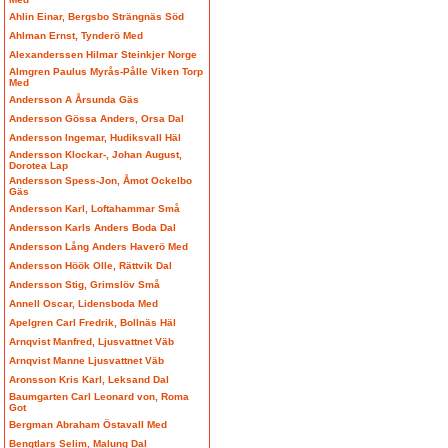
Ahlin Einar, Bergsbo Strängnäs Söd
Ahlman Ernst, Tynderö Med
Alexanderssen Hilmar Steinkjer Norge
Almgren Paulus Myrås-Pålle Viken Torp
Med
Andersson A Årsunda Gäs
Andersson Gössa Anders, Orsa Dal
Andersson Ingemar, Hudiksvall Häl
Andersson Klockar-, Johan August,
Dorotea Lap
Andersson Spess-Jon, Åmot Ockelbo
Gäs
Andersson Karl, Loftahammar Små
Andersson Karls Anders Boda Dal
Andersson Lång Anders Haverö Med
Andersson Höök Olle, Rättvik Dal
Andersson Stig, Grimslöv Små
Annell Oscar, Lidensboda Med
Apelgren Carl Fredrik, Bollnäs Häl
Arnqvist Manfred, Ljusvattnet Väb
Arnqvist Manne Ljusvattnet Väb
Aronsson Kris Karl, Leksand Dal
Baumgarten Carl Leonard von, Roma
Got
Bergman Abraham Östavall Med
Bengtlars Selim, Malung Dal