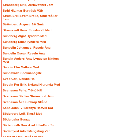
Strandberg Erik, Jormvattnet Jäm
Strid Hjalmar Burträsk Väb
Ström Erik Ström-Erske, Undersåker
Jäm
Strömberg August, Jät Små
Strömstedt Hans, Sundsvall Med
Sundberg Algot, Tynderö Med
Sundberg Einar Tynderö Med
Sundelin Johannes, Resele Ång
Sundelin Oscar, Resele Ång
Sundin Anders Ante Lyngsten Matfors
Med
Sundin Elin Matfors Med
Sundsvalls Spelmansgille
Sved Carl, Delsbo Häl
Svedin Per Erik, Nyland Njurunda Med
Svensson Pelle, Trönö Häl
Svensson Staffan Strömsund Jäm
Svensson Åke Sibbarp Skåne
Säbb John. Vikarsbyn Rättvik Dal
Söderberg Leif, Timrå Med
Söderqvist Gustav
Söderlundh Bror Axel Lille-Bror Sto
Söderqvist Adolf Mangskog Vär
Thorsell Elon, Tallåsen Häl