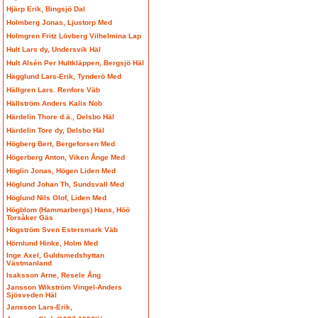
Hjärp Erik, Bingsjö Dal
Holmberg Jonas, Ljustorp Med
Holmgren Fritz Lövberg Vilhelmina Lap
Hult Lars dy, Undersvik Häl
Hult Alsén Per Hultkläppen, Bergsjö Häl
Hägglund Lars-Erik, Tynderö Med
Hällgren Lars. Renfors Väb
Hällström Anders Kalix Nob
Härdelin Thore d.ä., Delsbo Häl
Härdelin Tore dy, Delsbo Häl
Högberg Bert, Bergeforsen Med
Högerberg Anton, Viken Ånge Med
Höglin Jonas, Högen Liden Med
Höglund Johan Th, Sundsvall Med
Höglund Nils Olof, Liden Med
Högblom (Hammarbergs) Hans, Höö
Torsåker Gäs
Högström Sven Estersmark Väb
Hörnlund Hinke, Holm Med
Inge Axel, Guldsmedshyttan
Västmanland
Isaksson Arne, Resele Ång
Jansson Wikström Vingel-Anders
Sjösveden Häl
Jansson Lars-Erik,