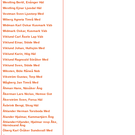
Westling Bertil, Enånger Häl
Westling Ejnar Ljusdal Häl
Vestman Sven Ljustorp Med
Wiberg Agneta Timrå Med
Widman Karl Oskar Kusmark Väb
Widmark Oskar, Kusmark Väb
Viklund Carl Åsele Lap Väb
Viklund Einar, Stöde Med
Viklund Johan, Hullsjön Med
Viklund Karin, Hög Häl
Viklund Ragnvald Söråker Med
Viklund Sven, Stöde Med
Wiksten, Böle Råneå Nob
Vikström Gustav, Torp Med
Wågberg Jan Timrå Med
Åhman Hans, Näsåker Ång
Åkerman Lars Niclas, Hemse Got
Åkerström Sven, Forsa Häl
Åsbrink Bengt, Skog Häl
Ählander Herman Torsboda Med
Älander Hjalmar, Kammartjärn Ång
Ählander+Ulander, Hjalmar resp Åke,
Härnösand Ång
Öberg Karl Öråker Sundsvall Med