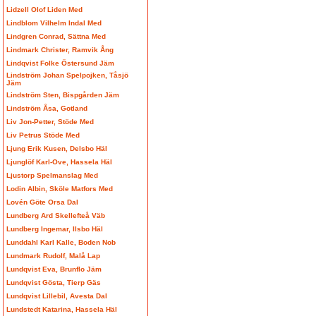
Lidzell Olof Liden Med
Lindblom Vilhelm Indal Med
Lindgren Conrad, Sättna Med
Lindmark Christer, Ramvik Ång
Lindqvist Folke Östersund Jäm
Lindström Johan Spelpojken, Tåsjö
Jäm
Lindström Sten, Bispgården Jäm
Lindström Åsa, Gotland
Liv Jon-Petter, Stöde Med
Liv Petrus Stöde Med
Ljung Erik Kusen, Delsbo Häl
Ljunglöf Karl-Ove, Hassela Häl
Ljustorp Spelmanslag Med
Lodin Albin, Sköle Matfors Med
Lovén Göte Orsa Dal
Lundberg Ard Skellefteå Väb
Lundberg Ingemar, Ilsbo Häl
Lunddahl Karl Kalle, Boden Nob
Lundmark Rudolf, Malå Lap
Lundqvist Eva, Brunflo Jäm
Lundqvist Gösta, Tierp Gäs
Lundqvist Lillebil, Avesta Dal
Lundstedt Katarina, Hassela Häl