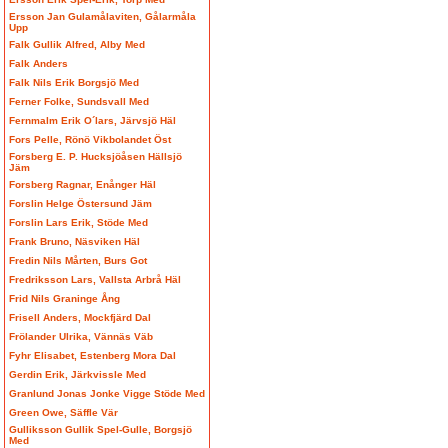
Ersson Jan Gulamålaviten, Gålarmåla
Upp
Falk Gullik Alfred, Alby Med
Falk Anders
Falk Nils Erik Borgsjö Med
Ferner Folke, Sundsvall Med
Fernmalm Erik O´lars, Järvsjö Häl
Fors Pelle, Rönö Vikbolandet Öst
Forsberg E. P. Hucksjöåsen Hällsjö
Jäm
Forsberg Ragnar, Enånger Häl
Forslin Helge Östersund Jäm
Forslin Lars Erik, Stöde Med
Frank Bruno, Näsviken Häl
Fredin Nils Mårten, Burs Got
Fredriksson Lars, Vallsta Arbrå Häl
Frid Nils Graninge Ång
Frisell Anders, Mockfjärd Dal
Frölander Ulrika, Vännäs Väb
Fyhr Elisabet, Estenberg Mora Dal
Gerdin Erik, Järkvissle Med
Granlund Jonas Jonke Vigge Stöde Med
Green Owe, Säffle Vär
Gulliksson Gullik Spel-Gulle, Borgsjö
Med