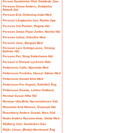
Person Sandström Olof, Gäddede Jäm
Persson Göras-Anders, Östbjörka
Rättvik Dal
Persson Erik Östloning Indal Med
Persson Långbacka-Jan, Rasbo Upp
Persson Jon Pusten, Rogsta Häl
Persson Jonas Pipar-Jonke, Norrbo Häl
Persson Julius, Kölsillre Med
Persson Jöns, Borgsjö Med
Persson Lars Geting-Lasse, Söräng
Bollnäs Häl
Persson Per, Skog Söderhamn Häl
Persson U Örträsk Lycksele Nob
Pettersson Calle, Njurunda Med
Pettersson Fredrika, Hassel Attmar Med
Pettersson Gustaf Alnö Med
Pettersson Per August, Sollefteå Ång
Pettersson Svante, Lärbro Gottland
Reistad Susan Alfta Häl
Renman Ulla-Britt, Harrseleforsen Väb
Rimström Erik Rimsen, Östansjö Häl
Rosenberg Anders Gustaf, Nora Söd
Rudin Anders Ryssmo-Ante, Stöde Med
Rådberg Joel, Sandviken Gäs
Röjås Jonas, (Boda) Härnösand Ång