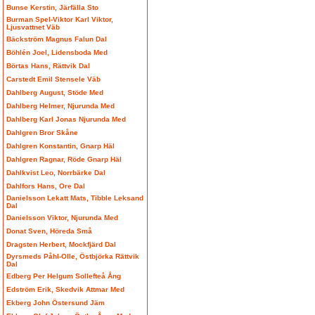
Bunse Kerstin, Järfälla Sto
Burman Spel-Viktor Karl Viktor,
Ljusvattnet Väb
Bäckström Magnus Falun Dal
Böhlén Joel, Lidensboda Med
Börtas Hans, Rättvik Dal
Carstedt Emil Stensele Väb
Dahlberg August, Stöde Med
Dahlberg Helmer, Njurunda Med
Dahlberg Karl Jonas Njurunda Med
Dahlgren Bror Skåne
Dahlgren Konstantin, Gnarp Häl
Dahlgren Ragnar, Röde Gnarp Häl
Dahlkvist Leo, Norrbärke Dal
Dahlfors Hans, Ore Dal
Danielsson Lekatt Mats, Tibble Leksand
Dal
Danielsson Viktor, Njurunda Med
Donat Sven, Höreda Små
Dragsten Herbert, Mockfjärd Dal
Dyrsmeds Påhl-Olle, Östbjörka Rättvik
Dal
Edberg Per Helgum Sollefteå Ång
Edström Erik, Skedvik Attmar Med
Ekberg John Östersund Jäm