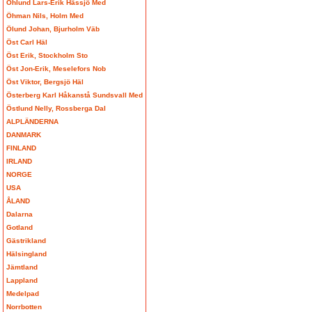
Öhlund Lars-Erik Hässjö Med
Öhman Nils, Holm Med
Ölund Johan, Bjurholm Väb
Öst Carl Häl
Öst Erik, Stockholm Sto
Öst Jon-Erik, Meselefors Nob
Öst Viktor, Bergsjö Häl
Österberg Karl Håkanstå Sundsvall Med
Östlund Nelly, Rossberga Dal
ALPLÄNDERNA
DANMARK
FINLAND
IRLAND
NORGE
USA
ÅLAND
Dalarna
Gotland
Gästrikland
Hälsingland
Jämtland
Lappland
Medelpad
Norrbotten