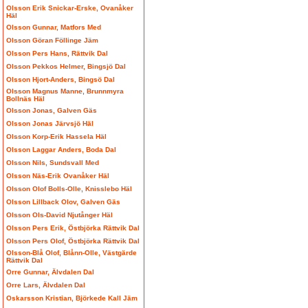
Olsson Erik Snickar-Erske, Ovanåker
Häl
Olsson Gunnar, Matfors Med
Olsson Göran Föllinge Jäm
Olsson Pers Hans, Rättvik Dal
Olsson Pekkos Helmer, Bingsjö Dal
Olsson Hjort-Anders, Bingsö Dal
Olsson Magnus Manne, Brunnmyra
Bollnäs Häl
Olsson Jonas, Galven Gäs
Olsson Jonas Järvsjö Häl
Olsson Korp-Erik Hassela Häl
Olsson Laggar Anders, Boda Dal
Olsson Nils, Sundsvall Med
Olsson Näs-Erik Ovanåker Häl
Olsson Olof Bolls-Olle, Knisslebo Häl
Olsson Lillback Olov, Galven Gäs
Olsson Ols-David Njutånger Häl
Olsson Pers Erik, Östbjörka Rättvik Dal
Olsson Pers Olof, Östbjörka Rättvik Dal
Olsson-Blå Olof, Blånn-Olle, Västgärde
Rättvik Dal
Orre Gunnar, Älvdalen Dal
Orre Lars, Älvdalen Dal
Oskarsson Kristian, Björkede Kall Jäm