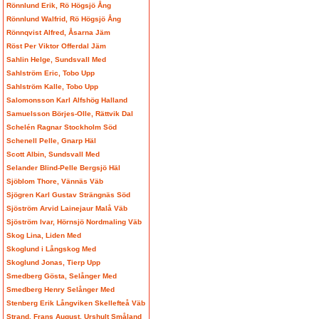
Rönnlund Erik, Rö Högsjö Ång
Rönnlund Walfrid, Rö Högsjö Ång
Rönnqvist Alfred, Åsarna Jäm
Röst Per Viktor Offerdal Jäm
Sahlin Helge, Sundsvall Med
Sahlström Eric, Tobo Upp
Sahlström Kalle, Tobo Upp
Salomonsson Karl Alfshög Halland
Samuelsson Börjes-Olle, Rättvik Dal
Schelén Ragnar Stockholm Söd
Schenell Pelle, Gnarp Häl
Scott Albin, Sundsvall Med
Selander Blind-Pelle Bergsjö Häl
Sjöblom Thore, Vännäs Väb
Sjögren Karl Gustav Strängnäs Söd
Sjöström Arvid Lainejaur Malå Väb
Sjöström Ivar, Hörnsjö Nordmaling Väb
Skog Lina, Liden Med
Skoglund i Långskog Med
Skoglund Jonas, Tierp Upp
Smedberg Gösta, Selånger Med
Smedberg Henry Selånger Med
Stenberg Erik Långviken Skellefteå Väb
Strand, Frans August, Urshult Småland