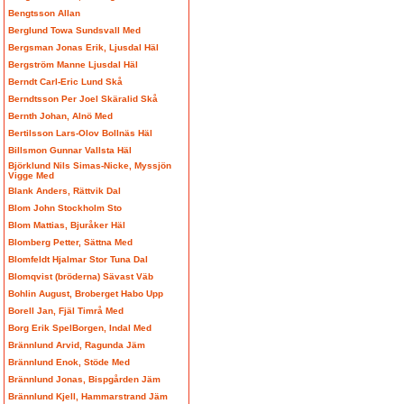
Bengtsson Allan
Berglund Towa Sundsvall Med
Bergsman Jonas Erik, Ljusdal Häl
Bergström Manne Ljusdal Häl
Berndt Carl-Eric Lund Skå
Berndtsson Per Joel Skäralid Skå
Bernth Johan, Alnö Med
Bertilsson Lars-Olov Bollnäs Häl
Billsmon Gunnar Vallsta Häl
Björklund Nils Simas-Nicke, Myssjön
Vigge Med
Blank Anders, Rättvik Dal
Blom John Stockholm Sto
Blom Mattias, Bjuråker Häl
Blomberg Petter, Sättna Med
Blomfeldt Hjalmar Stor Tuna Dal
Blomqvist (bröderna) Sävast Väb
Bohlin August, Broberget Habo Upp
Borell Jan, Fjäl Timrå Med
Borg Erik SpelBorgen, Indal Med
Brännlund Arvid, Ragunda Jäm
Brännlund Enok, Stöde Med
Brännlund Jonas, Bispgården Jäm
Brännlund Kjell, Hammarstrand Jäm