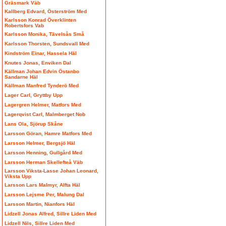
Gräsmark Väb
Kallberg Edvard, Österström Med
Karlsson Konrad Överklinten
Robertsfors Vab
Karlsson Monika, Tävelsås Små
Karlsson Thorsten, Sundsvall Med
Kindström Einar, Hassela Häl
Knutes Jonas, Enviken Dal
Källman Johan Edvin Östanbo
Sandarne Häl
Källman Manfred Tynderö Med
Lager Carl, Gryttby Upp
Lagergren Helmer, Matfors Med
Lagerqvist Carl, Malmberget Nob
Lans Ola, Sjörup Skåne
Larsson Göran, Hamre Matfors Med
Larsson Helmer, Bergsjö Häl
Larsson Henning, Gullgård Med
Larsson Herman Skellefteå Väb
Larsson Viksta-Lasse Johan Leonard,
Viksta Upp
Larsson Lars Malmyr, Alfta Häl
Larsson Lejsme Per, Malung Dal
Larsson Martin, Nianfors Häl
Lidzell Jonas Alfred, Sillre Liden Med
Lidzell Nils, Sillre Liden Med