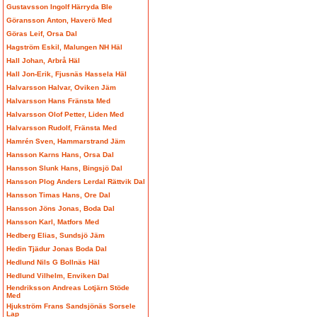
Gustavsson Ingolf Härryda Ble
Göransson Anton, Haverö Med
Göras Leif, Orsa Dal
Hagström Eskil, Malungen NH Häl
Hall Johan, Arbrå Häl
Hall Jon-Erik, Fjusnäs Hassela Häl
Halvarsson Halvar, Oviken Jäm
Halvarsson Hans Fränsta Med
Halvarsson Olof Petter, Liden Med
Halvarsson Rudolf, Fränsta Med
Hamrén Sven, Hammarstrand Jäm
Hansson Karns Hans, Orsa Dal
Hansson Slunk Hans, Bingsjö Dal
Hansson Plog Anders Lerdal Rättvik Dal
Hansson Timas Hans, Ore Dal
Hansson Jöns Jonas, Boda Dal
Hansson Karl, Matfors Med
Hedberg Elias, Sundsjö Jäm
Hedin Tjädur Jonas Boda Dal
Hedlund Nils G Bollnäs Häl
Hedlund Vilhelm, Enviken Dal
Hendriksson Andreas Lotjärn Stöde
Med
Hjukström Frans Sandsjönäs Sorsele
Lap