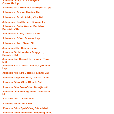
Jansson Olof, (1927-1993)Hov
Östervåla Upp
Jernberg Karl Gustav, Österbybruk Upp
Johansson Bosse, Matfors Med
Johansson Brodd Albin, Vika Dal
Johansson Frid Daniel, Bergsjö Häl
Johansson John Werner Burliden
Burträsk Väb
Johansson Sune, Vännäs Väb
Johansson Sören Dorotea Lap
Johansson Tord Ösmo Sto
Jonasson Ola, Hotagen Jäm
Jonsson Grubb Anders Bryggarn,
Bjuråker Häl
Jonsson Jon Hurra-Olles Janne, Torp
Med
Jonsson Knaft-Jonke Jonas, Lycksele
Lap
Jonsson Nils Nirs-Jonas, Hällnäs Väb
Jonsson Lapp-Nils Nils, Offerdal Jäm
Jonsson Ollas Olov, Rättvik Dal
Jonsson Olle From-Olle, Järvsjö Häl
Jonsson Olof Jönsagubben, Undersvik
Häl
Jularbo Carl, Jularbo Gäs
Järnberg Pelle Alfta Häl
Jönsson Jöns Spel-Jöns, Stöde Med
Jönsson Lumiainen Per Lomjansgutten,