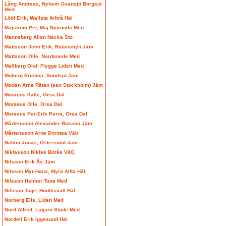
Lång Andreas, Nyhem Ovansjö Borgsjö
Med
Lööf Erik, Wallsta Arbrå Häl
Majström Per, Maj Njurunda Med
Manneberg Allan Nacka Sto
Mattsson John Erik, Rätansbyn Jäm
Mattsson Olle, Nordanede Med
Mellberg Olof, Flygge Liden Med
Moberg Kristina, Sundsjö Jäm
Modén Arne Rätan (sen Stockholm) Jäm
Moraeus Kalle, Orsa Dal
Moraeus Olle, Orsa Dal
Moraeus Per-Erik Perra, Orsa Dal
Mårtensson Alexander Rossön Jäm
Mårtensson Arne Dorotea Väb
Nahlin Jonas, Östersund Jäm
Niklasson Niklas Borås VäG
Nilsson Erik Ås Jäm
Nilsson Myr-Hans, Myra Alfta Häl
Nilsson Helmer Tuna Med
Nilsson Tage, Hudiksvall Häl
Norberg Elis, Liden Med
Nord Alfred, Lotjärn Stöde Med
Nordell Erik Iggesund Häl