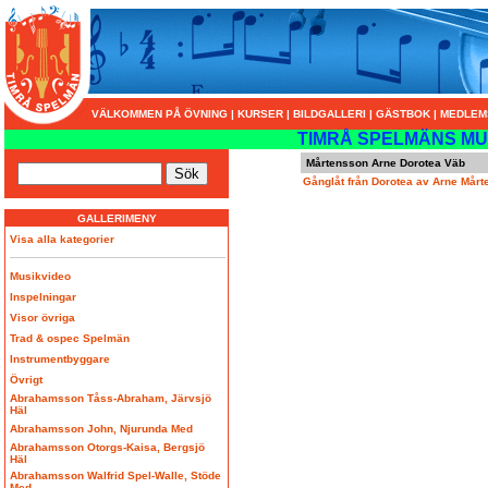
VÄLKOMMEN PÅ ÖVNING
|
KURSER
|
BILDGALLERI
|
GÄSTBOK
|
MEDLEM
TIMRÅ SPELMÄNS MU
Mårtensson Arne Dorotea Väb
Gånglåt från Dorotea av Arne Mår
GALLERIMENY
Visa alla kategorier
Musikvideo
Inspelningar
Visor övriga
Trad & ospec Spelmän
Instrumentbyggare
Övrigt
Abrahamsson Tåss-Abraham, Järvsjö
Häl
Abrahamsson John, Njurunda Med
Abrahamsson Otorgs-Kaisa, Bergsjö
Häl
Abrahamsson Walfrid Spel-Walle, Stöde
Med