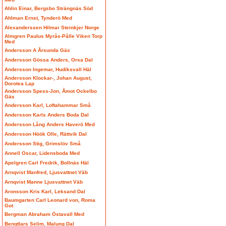
Ahlin Einar, Bergsbo Strängnäs Söd
Ahlman Ernst, Tynderö Med
Alexanderssen Hilmar Steinkjer Norge
Almgren Paulus Myrås-Pålle Viken Torp
Med
Andersson A Årsunda Gäs
Andersson Gössa Anders, Orsa Dal
Andersson Ingemar, Hudiksvall Häl
Andersson Klockar-, Johan August,
Dorotea Lap
Andersson Spess-Jon, Åmot Ockelbo
Gäs
Andersson Karl, Loftahammar Små
Andersson Karls Anders Boda Dal
Andersson Lång Anders Haverö Med
Andersson Höök Olle, Rättvik Dal
Andersson Stig, Grimslöv Små
Annell Oscar, Lidensboda Med
Apelgren Carl Fredrik, Bollnäs Häl
Arnqvist Manfred, Ljusvattnet Väb
Arnqvist Manne Ljusvattnet Väb
Aronsson Kris Karl, Leksand Dal
Baumgarten Carl Leonard von, Roma
Got
Bergman Abraham Östavall Med
Bengtlars Selim, Malung Dal