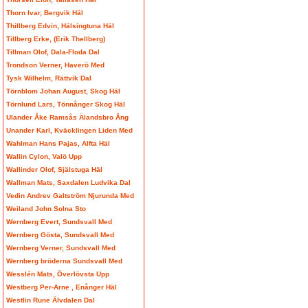
Thorn Ivar, Bergvik Häl
Thillberg Edvin, Hälsingtuna Häl
Tillberg Erke, (Erik Thellberg)
Tillman Olof, Dala-Floda Dal
Trondson Verner, Haverö Med
Tysk Wilhelm, Rättvik Dal
Törnblom Johan August, Skog Häl
Törnlund Lars, Tönnånger Skog Häl
Ulander Åke Ramsås Älandsbro Ång
Unander Karl, Kväcklingen Liden Med
Wahlman Hans Pajas, Alfta Häl
Wallin Cylon, Valö Upp
Wallinder Olof, Själstuga Häl
Wallman Mats, Saxdalen Ludvika Dal
Vedin Andrev Galtström Njurunda Med
Weiland John Solna Sto
Wernberg Evert, Sundsvall Med
Wernberg Gösta, Sundsvall Med
Wernberg Verner, Sundsvall Med
Wernberg bröderna Sundsvall Med
Wesslén Mats, Överlövsta Upp
Westberg Per-Arne , Enånger Häl
Westlin Rune Älvdalen Dal