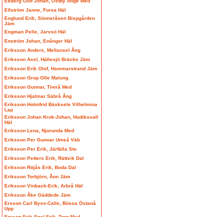
Ekberg Olof Johan, Östby Ånge Med
Ellström Janne, Forsa Häl
Englund Erik, Sönneråsen Bispgården
Jäm
Engman Pelle, Jarvsö Häl
Enström Johan, Enånger Häl
Eriksson Anders, Mellansel Ång
Eriksson Axel, Hällesjö Bräcke Jäm
Eriksson Erik Olof, Hammarstrand Jäm
Eriksson Grop Olle Malung
Eriksson Gunnar, Timrå Med
Eriksson Hjalmar Säbrå Ång
Eriksson Holmfrid Bäsksele Vilhelmina
Lap
Eriksson Johan Krok-Johan, Hudiksvall
Häl
Eriksson Lena, Njurunda Med
Eriksson Per Gunnar Umeå Väb
Eriksson Per Erik, Järfälla Sto
Eriksson Petters Erik, Rättvik Dal
Eriksson Röjås Erik, Boda Dal
Eriksson Torbjörn, Ånn Jäm
Eriksson Vinback-Erik, Arbrå Häl
Eriksson Åke Gäddede Jäm
Ersson Carl Byss-Calle, Bössa Östanå
Upp
Ersson Erik Spel-Erik, Torp Med