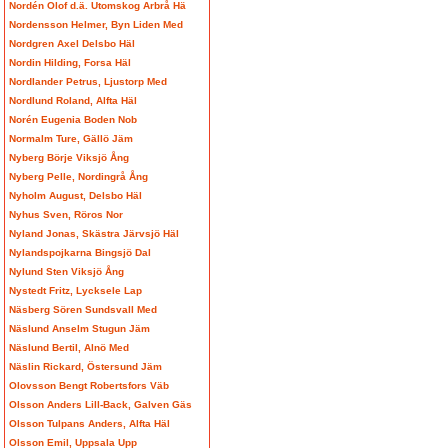
Nordén Olof d.ä. Utomskog Arbrå Hä
Nordensson Helmer, Byn Liden Med
Nordgren Axel Delsbo Häl
Nordin Hilding, Forsa Häl
Nordlander Petrus, Ljustorp Med
Nordlund Roland, Alfta Häl
Norén Eugenia Boden Nob
Normalm Ture, Gällö Jäm
Nyberg Börje Viksjö Ång
Nyberg Pelle, Nordingrå Ång
Nyholm August, Delsbo Häl
Nyhus Sven, Röros Nor
Nyland Jonas, Skästra Järvsjö Häl
Nylandspojkarna Bingsjö Dal
Nylund Sten Viksjö Ång
Nystedt Fritz, Lycksele Lap
Näsberg Sören Sundsvall Med
Näslund Anselm Stugun Jäm
Näslund Bertil, Alnö Med
Näslin Rickard, Östersund Jäm
Olovsson Bengt Robertsfors Väb
Olsson Anders Lill-Back, Galven Gäs
Olsson Tulpans Anders, Alfta Häl
Olsson Emil, Uppsala Upp