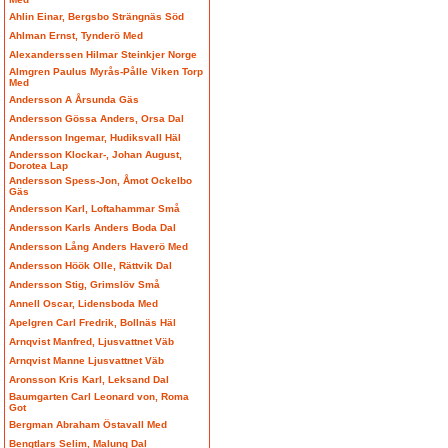
Ahlin Einar, Bergsbo Strängnäs Söd
Ahlman Ernst, Tynderö Med
Alexanderssen Hilmar Steinkjer Norge
Almgren Paulus Myrås-Pålle Viken Torp
Med
Andersson A Årsunda Gäs
Andersson Gössa Anders, Orsa Dal
Andersson Ingemar, Hudiksvall Häl
Andersson Klockar-, Johan August,
Dorotea Lap
Andersson Spess-Jon, Åmot Ockelbo
Gäs
Andersson Karl, Loftahammar Små
Andersson Karls Anders Boda Dal
Andersson Lång Anders Haverö Med
Andersson Höök Olle, Rättvik Dal
Andersson Stig, Grimslöv Små
Annell Oscar, Lidensboda Med
Apelgren Carl Fredrik, Bollnäs Häl
Arnqvist Manfred, Ljusvattnet Väb
Arnqvist Manne Ljusvattnet Väb
Aronsson Kris Karl, Leksand Dal
Baumgarten Carl Leonard von, Roma
Got
Bergman Abraham Östavall Med
Bengtlars Selim, Malung Dal