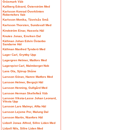
Gräsmark Väb
Kallberg Edvard, Österström Med
Karlsson Konrad Överklinten
Robertsfors Vab
Karlsson Monika, Tävelsås Små
Karlsson Thorsten, Sundsvall Med
Kindström Einar, Hassela Häl
Knutes Jonas, Enviken Dal
Källman Johan Edvin Östanbo
Sandarne Häl
Källman Manfred Tynderö Med
Lager Carl, Gryttby Upp
Lagergren Helmer, Matfors Med
Lagerqvist Carl, Malmberget Nob
Lans Ola, Sjörup Skåne
Larsson Göran, Hamre Matfors Med
Larsson Helmer, Bergsjö Häl
Larsson Henning, Gullgård Med
Larsson Herman Skellefteå Väb
Larsson Viksta-Lasse Johan Leonard,
Viksta Upp
Larsson Lars Malmyr, Alfta Häl
Larsson Lejsme Per, Malung Dal
Larsson Martin, Nianfors Häl
Lidzell Jonas Alfred, Sillre Liden Med
Lidzell Nils, Sillre Liden Med