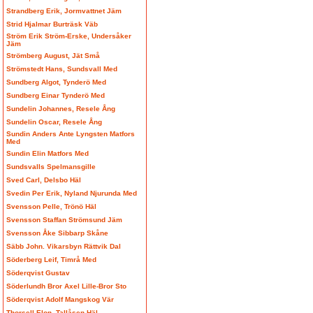
Strandberg Erik, Jormvattnet Jäm
Strid Hjalmar Burträsk Väb
Ström Erik Ström-Erske, Undersåker
Jäm
Strömberg August, Jät Små
Strömstedt Hans, Sundsvall Med
Sundberg Algot, Tynderö Med
Sundberg Einar Tynderö Med
Sundelin Johannes, Resele Ång
Sundelin Oscar, Resele Ång
Sundin Anders Ante Lyngsten Matfors
Med
Sundin Elin Matfors Med
Sundsvalls Spelmansgille
Sved Carl, Delsbo Häl
Svedin Per Erik, Nyland Njurunda Med
Svensson Pelle, Trönö Häl
Svensson Staffan Strömsund Jäm
Svensson Åke Sibbarp Skåne
Säbb John. Vikarsbyn Rättvik Dal
Söderberg Leif, Timrå Med
Söderqvist Gustav
Söderlundh Bror Axel Lille-Bror Sto
Söderqvist Adolf Mangskog Vär
Thorsell Elon, Tallåsen Häl