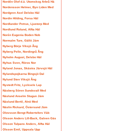
Nordén Olof d.ä. Utomskog Arbrå Hä
Nordensson Helmer, Byn Liden Med
Nordgren Axel Delsbo Häl
Nordin Hilding, Forsa Häl
Nordlander Petrus, Ljustorp Med
Nordlund Roland, Alfta Häl
Norén Eugenia Boden Nob
Normalm Ture, Gällö Jäm
Nyberg Börje Viksjö Ång
Nyberg Pelle, Nordingrå Ång
Nyholm August, Delsbo Häl
Nyhus Sven, Röros Nor
Nyland Jonas, Skästra Järvsjö Häl
Nylandspojkarna Bingsjö Dal
Nylund Sten Viksjö Ång
Nystedt Fritz, Lycksele Lap
Näsberg Sören Sundsvall Med
Näslund Anselm Stugun Jäm
Näslund Bertil, Alnö Med
Näslin Rickard, Östersund Jäm
Olovsson Bengt Robertsfors Väb
Olsson Anders Lill-Back, Galven Gäs
Olsson Tulpans Anders, Alfta Häl
Olsson Emil, Uppsala Upp