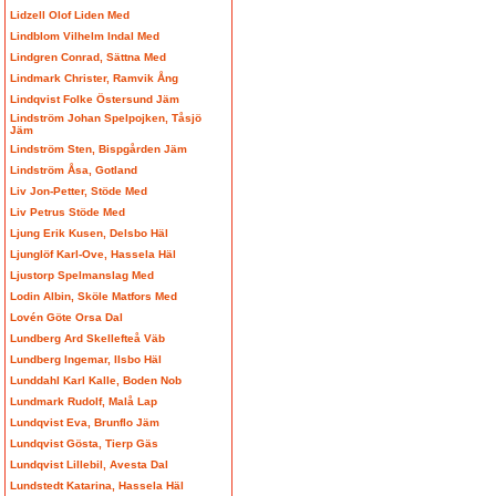
Lidzell Olof Liden Med
Lindblom Vilhelm Indal Med
Lindgren Conrad, Sättna Med
Lindmark Christer, Ramvik Ång
Lindqvist Folke Östersund Jäm
Lindström Johan Spelpojken, Tåsjö
Jäm
Lindström Sten, Bispgården Jäm
Lindström Åsa, Gotland
Liv Jon-Petter, Stöde Med
Liv Petrus Stöde Med
Ljung Erik Kusen, Delsbo Häl
Ljunglöf Karl-Ove, Hassela Häl
Ljustorp Spelmanslag Med
Lodin Albin, Sköle Matfors Med
Lovén Göte Orsa Dal
Lundberg Ard Skellefteå Väb
Lundberg Ingemar, Ilsbo Häl
Lunddahl Karl Kalle, Boden Nob
Lundmark Rudolf, Malå Lap
Lundqvist Eva, Brunflo Jäm
Lundqvist Gösta, Tierp Gäs
Lundqvist Lillebil, Avesta Dal
Lundstedt Katarina, Hassela Häl