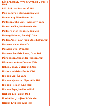
Lång Andreas, Nyhem Ovansjö Borgsjö
Med
Lööf Erik, Wallsta Arbrå Häl
Majström Per, Maj Njurunda Med
Manneberg Allan Nacka Sto
Mattsson John Erik, Rätansbyn Jäm
Mattsson Olle, Nordanede Med
Mellberg Olof, Flygge Liden Med
Moberg Kristina, Sundsjö Jäm
Modén Arne Rätan (sen Stockholm) Jäm
Moraeus Kalle, Orsa Dal
Moraeus Olle, Orsa Dal
Moraeus Per-Erik Perra, Orsa Dal
Mårtensson Alexander Rossön Jäm
Mårtensson Arne Dorotea Väb
Nahlin Jonas, Östersund Jäm
Niklasson Niklas Borås VäG
Nilsson Erik Ås Jäm
Nilsson Myr-Hans, Myra Alfta Häl
Nilsson Helmer Tuna Med
Nilsson Tage, Hudiksvall Häl
Norberg Elis, Liden Med
Nord Alfred, Lotjärn Stöde Med
Nordell Erik Iggesund Häl