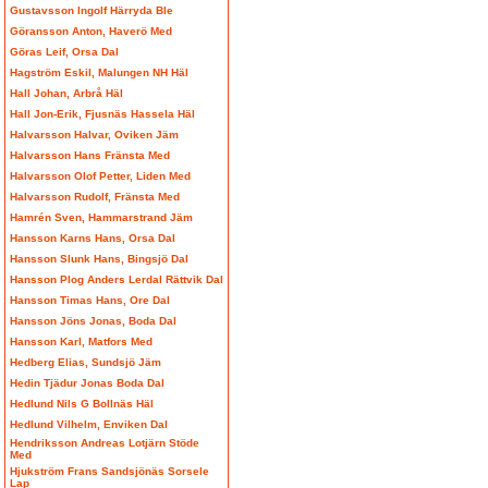
Gustavsson Ingolf Härryda Ble
Göransson Anton, Haverö Med
Göras Leif, Orsa Dal
Hagström Eskil, Malungen NH Häl
Hall Johan, Arbrå Häl
Hall Jon-Erik, Fjusnäs Hassela Häl
Halvarsson Halvar, Oviken Jäm
Halvarsson Hans Fränsta Med
Halvarsson Olof Petter, Liden Med
Halvarsson Rudolf, Fränsta Med
Hamrén Sven, Hammarstrand Jäm
Hansson Karns Hans, Orsa Dal
Hansson Slunk Hans, Bingsjö Dal
Hansson Plog Anders Lerdal Rättvik Dal
Hansson Timas Hans, Ore Dal
Hansson Jöns Jonas, Boda Dal
Hansson Karl, Matfors Med
Hedberg Elias, Sundsjö Jäm
Hedin Tjädur Jonas Boda Dal
Hedlund Nils G Bollnäs Häl
Hedlund Vilhelm, Enviken Dal
Hendriksson Andreas Lotjärn Stöde
Med
Hjukström Frans Sandsjönäs Sorsele
Lap