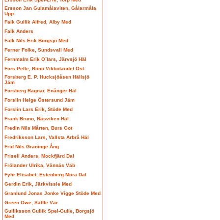
Ersson Jan Gulamålaviten, Gålarmåla
Upp
Falk Gullik Alfred, Alby Med
Falk Anders
Falk Nils Erik Borgsjö Med
Ferner Folke, Sundsvall Med
Fernmalm Erik O´lars, Järvsjö Häl
Fors Pelle, Rönö Vikbolandet Öst
Forsberg E. P. Hucksjöåsen Hällsjö
Jäm
Forsberg Ragnar, Enånger Häl
Forslin Helge Östersund Jäm
Forslin Lars Erik, Stöde Med
Frank Bruno, Näsviken Häl
Fredin Nils Mårten, Burs Got
Fredriksson Lars, Vallsta Arbrå Häl
Frid Nils Graninge Ång
Frisell Anders, Mockfjärd Dal
Frölander Ulrika, Vännäs Väb
Fyhr Elisabet, Estenberg Mora Dal
Gerdin Erik, Järkvissle Med
Granlund Jonas Jonke Vigge Stöde Med
Green Owe, Säffle Vär
Gulliksson Gullik Spel-Gulle, Borgsjö
Med