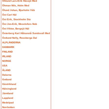
Öhlund Lars-Erik Hässjö Med
Öhman Nils, Holm Med
Ölund Johan, Bjurholm Väb
Öst Carl Häl
Öst Erik, Stockholm Sto
Öst Jon-Erik, Meselefors Nob
Öst Viktor, Bergsjö Häl
Österberg Karl Håkanstå Sundsvall Med
Östlund Nelly, Rossberga Dal
ALPLÄNDERNA
DANMARK
FINLAND
IRLAND
NORGE
USA
ÅLAND
Dalarna
Gotland
Gästrikland
Hälsingland
Jämtland
Lappland
Medelpad
Norrbotten