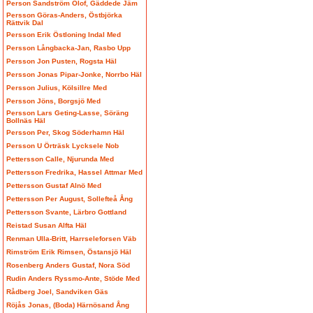
Person Sandström Olof, Gäddede Jäm
Persson Göras-Anders, Östbjörka
Rättvik Dal
Persson Erik Östloning Indal Med
Persson Långbacka-Jan, Rasbo Upp
Persson Jon Pusten, Rogsta Häl
Persson Jonas Pipar-Jonke, Norrbo Häl
Persson Julius, Kölsillre Med
Persson Jöns, Borgsjö Med
Persson Lars Geting-Lasse, Söräng
Bollnäs Häl
Persson Per, Skog Söderhamn Häl
Persson U Örträsk Lycksele Nob
Pettersson Calle, Njurunda Med
Pettersson Fredrika, Hassel Attmar Med
Pettersson Gustaf Alnö Med
Pettersson Per August, Sollefteå Ång
Pettersson Svante, Lärbro Gottland
Reistad Susan Alfta Häl
Renman Ulla-Britt, Harrseleforsen Väb
Rimström Erik Rimsen, Östansjö Häl
Rosenberg Anders Gustaf, Nora Söd
Rudin Anders Ryssmo-Ante, Stöde Med
Rådberg Joel, Sandviken Gäs
Röjås Jonas, (Boda) Härnösand Ång