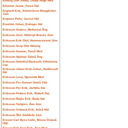
Ekberg Olof Johan, Östby Ånge Med
Ellström Janne, Forsa Häl
Englund Erik, Sönneråsen Bispgården
Jäm
Engman Pelle, Jarvsö Häl
Enström Johan, Enånger Häl
Eriksson Anders, Mellansel Ång
Eriksson Axel, Hällesjö Bräcke Jäm
Eriksson Erik Olof, Hammarstrand Jäm
Eriksson Grop Olle Malung
Eriksson Gunnar, Timrå Med
Eriksson Hjalmar Säbrå Ång
Eriksson Holmfrid Bäsksele Vilhelmina
Lap
Eriksson Johan Krok-Johan, Hudiksvall
Häl
Eriksson Lena, Njurunda Med
Eriksson Per Gunnar Umeå Väb
Eriksson Per Erik, Järfälla Sto
Eriksson Petters Erik, Rättvik Dal
Eriksson Röjås Erik, Boda Dal
Eriksson Torbjörn, Ånn Jäm
Eriksson Vinback-Erik, Arbrå Häl
Eriksson Åke Gäddede Jäm
Ersson Carl Byss-Calle, Bössa Östanå
Upp
Ersson Erik Spel-Erik, Torp Med