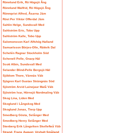
Rönnlund Erik, Rö Högsjö Ång
Rönnlund Walfrid, Rö Högsjö Ång
Rönnqvist Alfred, Åsarna Jäm
Röst Per Viktor Offerdal Jäm
Sahlin Helge, Sundsvall Med
Sahlström Eric, Tobo Upp
Sahlström Kalle, Tobo Upp
Salomonsson Karl Alfshög Halland
Samuelsson Börjes-Olle, Rättvik Dal
Schelén Ragnar Stockholm Söd
Schenell Pelle, Gnarp Häl
Scott Albin, Sundsvall Med
Selander Blind-Pelle Bergsjö Häl
Sjöblom Thore, Vännäs Väb
Sjögren Karl Gustav Strängnäs Söd
Sjöström Arvid Lainejaur Malå Väb
Sjöström Ivar, Hörnsjö Nordmaling Väb
Skog Lina, Liden Med
Skoglund i Långskog Med
Skoglund Jonas, Tierp Upp
Smedberg Gösta, Selånger Med
Smedberg Henry Selånger Med
Stenberg Erik Långviken Skellefteå Väb
Strand, Frans August, Urshult Småland