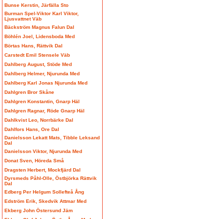
Bunse Kerstin, Järfälla Sto
Burman Spel-Viktor Karl Viktor,
Ljusvattnet Väb
Bäckström Magnus Falun Dal
Böhlén Joel, Lidensboda Med
Börtas Hans, Rättvik Dal
Carstedt Emil Stensele Väb
Dahlberg August, Stöde Med
Dahlberg Helmer, Njurunda Med
Dahlberg Karl Jonas Njurunda Med
Dahlgren Bror Skåne
Dahlgren Konstantin, Gnarp Häl
Dahlgren Ragnar, Röde Gnarp Häl
Dahlkvist Leo, Norrbärke Dal
Dahlfors Hans, Ore Dal
Danielsson Lekatt Mats, Tibble Leksand
Dal
Danielsson Viktor, Njurunda Med
Donat Sven, Höreda Små
Dragsten Herbert, Mockfjärd Dal
Dyrsmeds Påhl-Olle, Östbjörka Rättvik
Dal
Edberg Per Helgum Sollefteå Ång
Edström Erik, Skedvik Attmar Med
Ekberg John Östersund Jäm