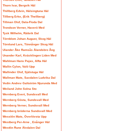
Thorn Ivar, Bergvik Häl
Thillberg Edvin, Hälsingtuna Häl
Tillberg Erke, (Erik Thellberg)
Tillman Olof, Dala-Floda Dal
Trondson Verner, Haverö Med
Tysk Wilhelm, Rättvik Dal
Törnblom Johan August, Skog Häl
Törnlund Lars, Tönnånger Skog Häl
Ulander Åke Ramsås Älandsbro Ång
Unander Karl, Kväcklingen Liden Med
Wahlman Hans Pajas, Alfta Häl
Wallin Cylon, Valö Upp
Wallinder Olof, Själstuga Häl
Wallman Mats, Saxdalen Ludvika Dal
Vedin Andrev Galtström Njurunda Med
Weiland John Solna Sto
Wernberg Evert, Sundsvall Med
Wernberg Gösta, Sundsvall Med
Wernberg Verner, Sundsvall Med
Wernberg bröderna Sundsvall Med
Wesslén Mats, Överlövsta Upp
Westberg Per-Arne , Enånger Häl
Westlin Rune Älvdalen Dal