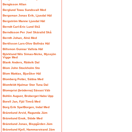
Bengtsson Allan
Berglund Towa Sundsvall Med
Bergsman Jonas Erik, Ljusdal Häl
Bergström Manne Ljusdal Häl
Berndt Carl-Eric Lund Skå
Berndtsson Per Joel Skäralid Skå
Bernth Johan, Alnö Med
Bertilsson Lars-Olov Bollnäs Häl
Billsmon Gunnar Vallsta Häl
Björklund Nils Simas-Nicke, Myssjön
Vigge Med
Blank Anders, Rättvik Dal
Blom John Stockholm Sto
Blom Mattias, Bjuråker Häl
Blomberg Petter, Sättna Med
Blomfeldt Hjalmar Stor Tuna Dal
Blomqvist (bröderna) Sävast Väb
Bohlin August, Broberget Habo Upp
Borell Jan, Fjäl Timrå Med
Borg Erik SpelBorgen, Indal Med
Brännlund Arvid, Ragunda Jäm
Brännlund Enok, Stöde Med
Brännlund Jonas, Bispgården Jäm
Brännlund Kjell, Hammarstrand Jäm