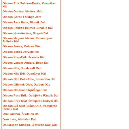
Olsson Erik Snickar-Erske, Ovanåker
Häl
Olsson Gunnar, Matfors Med
Olsson Göran Föllinge Jäm
Olsson Pers Hans, Rättvik Dal
Olsson Pekkos Helmer, Bingsjö Dal
Olsson Hjort-Anders, Bingsö Dal
Olsson Magnus Manne, Brunnmyra
Bollnäs Häl
Olsson Jonas, Galven Gäs
Olsson Jonas Järvsjö Häl
Olsson Korp-Erik Hassela Häl
Olsson Laggar Anders, Boda Dal
Olsson Nils, Sundsvall Med
Olsson Näs-Erik Ovanåker Häl
Olsson Olof Bolls-Olle, Knisslebo Häl
Olsson Lillback Olov, Galven Gäs
Olsson Ols-David Njutånger Häl
Olsson Pers Erik, Östbjörka Rättvik Dal
Olsson Pers Olof, Östbjörka Rättvik Dal
Olsson-Blå Olof, Blånn-Olle, Västgärde
Rättvik Dal
Orre Gunnar, Älvdalen Dal
Orre Lars, Älvdalen Dal
Oskarsson Kristian, Björkede Kall Jäm