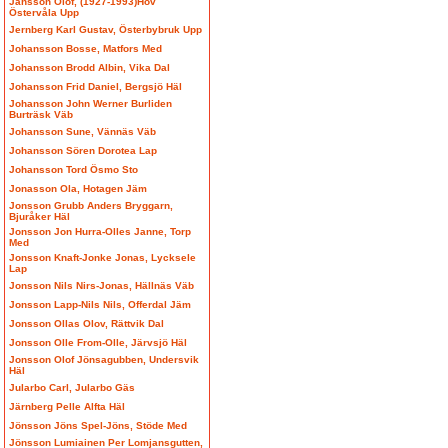
Jansson Olof, (1927-1993)Hov
Östervåla Upp
Jernberg Karl Gustav, Österbybruk Upp
Johansson Bosse, Matfors Med
Johansson Brodd Albin, Vika Dal
Johansson Frid Daniel, Bergsjö Häl
Johansson John Werner Burliden
Burträsk Väb
Johansson Sune, Vännäs Väb
Johansson Sören Dorotea Lap
Johansson Tord Ösmo Sto
Jonasson Ola, Hotagen Jäm
Jonsson Grubb Anders Bryggarn,
Bjuråker Häl
Jonsson Jon Hurra-Olles Janne, Torp
Med
Jonsson Knaft-Jonke Jonas, Lycksele
Lap
Jonsson Nils Nirs-Jonas, Hällnäs Väb
Jonsson Lapp-Nils Nils, Offerdal Jäm
Jonsson Ollas Olov, Rättvik Dal
Jonsson Olle From-Olle, Järvsjö Häl
Jonsson Olof Jönsagubben, Undersvik
Häl
Jularbo Carl, Jularbo Gäs
Järnberg Pelle Alfta Häl
Jönsson Jöns Spel-Jöns, Stöde Med
Jönsson Lumiainen Per Lomjansgutten,