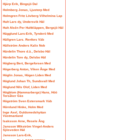
Hjärp Erik, Bingsjö Dal
Holmberg Jonas, Ljustorp Med
Holmgren Fritz Lövberg Vilhelmina Lap
Hult Lars dy, Undersvik Häl
Hult Alsén Per Hultkläppen, Bergsjö Häl
Hägglund Lars-Erik, Tynderö Med
Hällgren Lars. Renfors Väb
Hällström Anders Kalix Nob
Härdelin Thore d.ä., Delsbo Häl
Härdelin Tore dy, Delsbo Häl
Högberg Bert, Bergeforsen Med
Högerberg Anton, Viken Ånge Med
Höglin Jonas, Högen Liden Med
Höglund Johan Th, Sundsvall Med
Höglund Nils Olof, Liden Med
Högblom (Hammarbergs) Hans, Höö
Torsåker Gäs
Högström Sven Estersmark Väb
Hörnlund Hinke, Holm Med
Inge Axel, Guldsmedshyttan
Västmanland
Isaksson Arne, Resele Ång
Jansson Wikström Vingel-Anders
Sjösveden Häl
Jansson Lars-Erik,