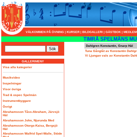
VÄLKOMMEN PÅ ÖVNING
|
KURSER
|
BILDGALLERI
|
GÄSTBOK
|
MEDLEM
TIMRÅ SPELMÄNS MU
Dahlgren Konstantin, Gnarp Häl
Tuna Gånglåt av Konstantin Dahlg
Vi Ljungan vals av Konstantin Dah
GALLERIMENY
Visa alla kategorier
Musikvideo
Inspelningar
Visor övriga
Trad & ospec Spelmän
Instrumentbyggare
Övrigt
Abrahamsson Tåss-Abraham, Järvsjö
Häl
Abrahamsson John, Njurunda Med
Abrahamsson Otorgs-Kaisa, Bergsjö
Häl
Abrahamsson Walfrid Spel-Walle, Stöde
Med