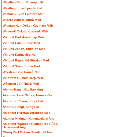
Westling Bertil, Enånger Häl
Westling Ejnar Ljusdal Häl
Vestman Sven Ljustorp Med
Wiberg Agneta Timrå Med
Widman Karl Oskar Kusmark Väb
Widmark Oskar, Kusmark Väb
Viklund Carl Åsele Lap Väb
Viklund Einar, Stöde Med
Viklund Johan, Hullsjön Med
Viklund Karin, Hög Häl
Viklund Ragnvald Söråker Med
Viklund Sven, Stöde Med
Wiksten, Böle Råneå Nob
Vikström Gustav, Torp Med
Wågberg Jan Timrå Med
Åhman Hans, Näsåker Ång
Åkerman Lars Niclas, Hemse Got
Åkerström Sven, Forsa Häl
Åsbrink Bengt, Skog Häl
Ählander Herman Torsboda Med
Älander Hjalmar, Kammartjärn Ång
Ählander+Ulander, Hjalmar resp Åke,
Härnösand Ång
Öberg Karl Öråker Sundsvall Med