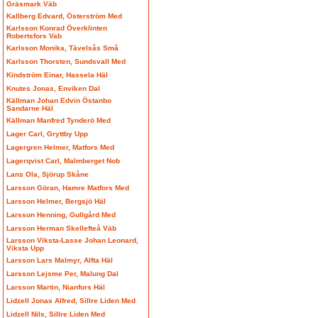
Gräsmark Väb
Kallberg Edvard, Österström Med
Karlsson Konrad Överklinten
Robertsfors Vab
Karlsson Monika, Tävelsås Små
Karlsson Thorsten, Sundsvall Med
Kindström Einar, Hassela Häl
Knutes Jonas, Enviken Dal
Källman Johan Edvin Östanbo
Sandarne Häl
Källman Manfred Tynderö Med
Lager Carl, Gryttby Upp
Lagergren Helmer, Matfors Med
Lagerqvist Carl, Malmberget Nob
Lans Ola, Sjörup Skåne
Larsson Göran, Hamre Matfors Med
Larsson Helmer, Bergsjö Häl
Larsson Henning, Gullgård Med
Larsson Herman Skellefteå Väb
Larsson Viksta-Lasse Johan Leonard,
Viksta Upp
Larsson Lars Malmyr, Alfta Häl
Larsson Lejsme Per, Malung Dal
Larsson Martin, Nianfors Häl
Lidzell Jonas Alfred, Sillre Liden Med
Lidzell Nils, Sillre Liden Med