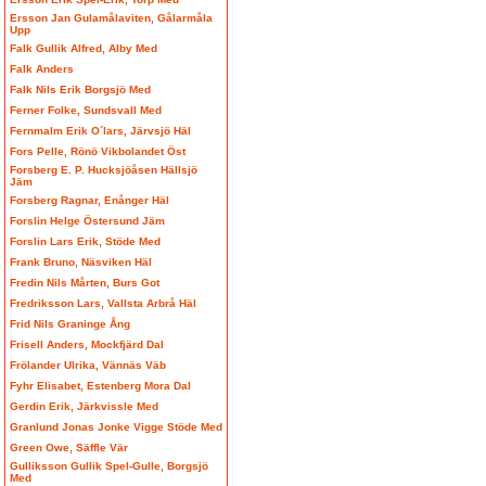
Ersson Jan Gulamålaviten, Gålarmåla
Upp
Falk Gullik Alfred, Alby Med
Falk Anders
Falk Nils Erik Borgsjö Med
Ferner Folke, Sundsvall Med
Fernmalm Erik O´lars, Järvsjö Häl
Fors Pelle, Rönö Vikbolandet Öst
Forsberg E. P. Hucksjöåsen Hällsjö
Jäm
Forsberg Ragnar, Enånger Häl
Forslin Helge Östersund Jäm
Forslin Lars Erik, Stöde Med
Frank Bruno, Näsviken Häl
Fredin Nils Mårten, Burs Got
Fredriksson Lars, Vallsta Arbrå Häl
Frid Nils Graninge Ång
Frisell Anders, Mockfjärd Dal
Frölander Ulrika, Vännäs Väb
Fyhr Elisabet, Estenberg Mora Dal
Gerdin Erik, Järkvissle Med
Granlund Jonas Jonke Vigge Stöde Med
Green Owe, Säffle Vär
Gulliksson Gullik Spel-Gulle, Borgsjö
Med