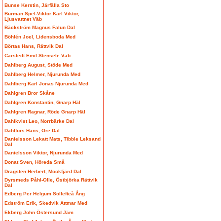
Bunse Kerstin, Järfälla Sto
Burman Spel-Viktor Karl Viktor,
Ljusvattnet Väb
Bäckström Magnus Falun Dal
Böhlén Joel, Lidensboda Med
Börtas Hans, Rättvik Dal
Carstedt Emil Stensele Väb
Dahlberg August, Stöde Med
Dahlberg Helmer, Njurunda Med
Dahlberg Karl Jonas Njurunda Med
Dahlgren Bror Skåne
Dahlgren Konstantin, Gnarp Häl
Dahlgren Ragnar, Röde Gnarp Häl
Dahlkvist Leo, Norrbärke Dal
Dahlfors Hans, Ore Dal
Danielsson Lekatt Mats, Tibble Leksand
Dal
Danielsson Viktor, Njurunda Med
Donat Sven, Höreda Små
Dragsten Herbert, Mockfjärd Dal
Dyrsmeds Påhl-Olle, Östbjörka Rättvik
Dal
Edberg Per Helgum Sollefteå Ång
Edström Erik, Skedvik Attmar Med
Ekberg John Östersund Jäm