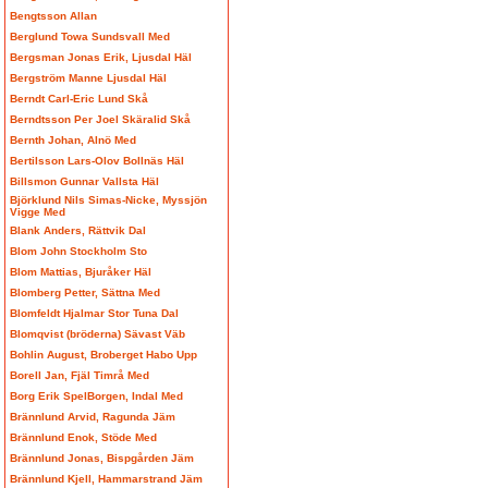
Bengtsson Allan
Berglund Towa Sundsvall Med
Bergsman Jonas Erik, Ljusdal Häl
Bergström Manne Ljusdal Häl
Berndt Carl-Eric Lund Skå
Berndtsson Per Joel Skäralid Skå
Bernth Johan, Alnö Med
Bertilsson Lars-Olov Bollnäs Häl
Billsmon Gunnar Vallsta Häl
Björklund Nils Simas-Nicke, Myssjön
Vigge Med
Blank Anders, Rättvik Dal
Blom John Stockholm Sto
Blom Mattias, Bjuråker Häl
Blomberg Petter, Sättna Med
Blomfeldt Hjalmar Stor Tuna Dal
Blomqvist (bröderna) Sävast Väb
Bohlin August, Broberget Habo Upp
Borell Jan, Fjäl Timrå Med
Borg Erik SpelBorgen, Indal Med
Brännlund Arvid, Ragunda Jäm
Brännlund Enok, Stöde Med
Brännlund Jonas, Bispgården Jäm
Brännlund Kjell, Hammarstrand Jäm