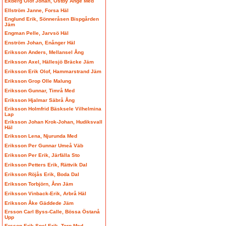
Ekberg Olof Johan, Östby Ånge Med
Ellström Janne, Forsa Häl
Englund Erik, Sönneråsen Bispgården
Jäm
Engman Pelle, Jarvsö Häl
Enström Johan, Enånger Häl
Eriksson Anders, Mellansel Ång
Eriksson Axel, Hällesjö Bräcke Jäm
Eriksson Erik Olof, Hammarstrand Jäm
Eriksson Grop Olle Malung
Eriksson Gunnar, Timrå Med
Eriksson Hjalmar Säbrå Ång
Eriksson Holmfrid Bäsksele Vilhelmina
Lap
Eriksson Johan Krok-Johan, Hudiksvall
Häl
Eriksson Lena, Njurunda Med
Eriksson Per Gunnar Umeå Väb
Eriksson Per Erik, Järfälla Sto
Eriksson Petters Erik, Rättvik Dal
Eriksson Röjås Erik, Boda Dal
Eriksson Torbjörn, Ånn Jäm
Eriksson Vinback-Erik, Arbrå Häl
Eriksson Åke Gäddede Jäm
Ersson Carl Byss-Calle, Bössa Östanå
Upp
Ersson Erik Spel-Erik, Torp Med