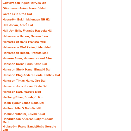
Gustavsson Ingolf Härryda Ble
Göransson Anton, Haverö Med
Göras Leif, Orsa Dal
Hagström Eskil, Malungen NH Häl
Hall Johan, Arbrå Häl
Hall Jon-Erik, Fjusnäs Hassela Häl
Halvarsson Halvar, Oviken Jäm
Halvarsson Hans Fränsta Med
Halvarsson Olof Petter, Liden Med
Halvarsson Rudolf, Fränsta Med
Hamrén Sven, Hammarstrand Jäm
Hansson Karns Hans, Orsa Dal
Hansson Slunk Hans, Bingsjö Dal
Hansson Plog Anders Lerdal Rättvik Dal
Hansson Timas Hans, Ore Dal
Hansson Jöns Jonas, Boda Dal
Hansson Karl, Matfors Med
Hedberg Elias, Sundsjö Jäm
Hedin Tjädur Jonas Boda Dal
Hedlund Nils G Bollnäs Häl
Hedlund Vilhelm, Enviken Dal
Hendriksson Andreas Lotjärn Stöde
Med
Hjukström Frans Sandsjönäs Sorsele
Lap