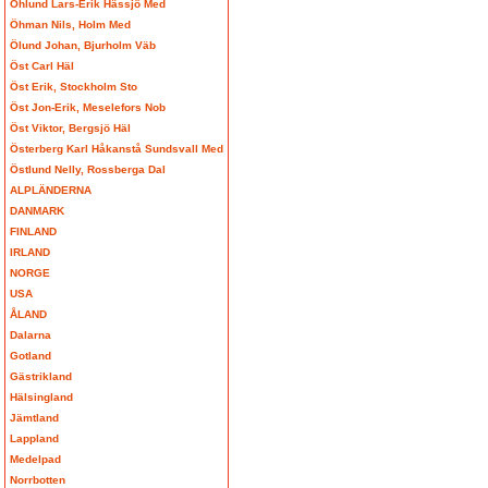
Öhlund Lars-Erik Hässjö Med
Öhman Nils, Holm Med
Ölund Johan, Bjurholm Väb
Öst Carl Häl
Öst Erik, Stockholm Sto
Öst Jon-Erik, Meselefors Nob
Öst Viktor, Bergsjö Häl
Österberg Karl Håkanstå Sundsvall Med
Östlund Nelly, Rossberga Dal
ALPLÄNDERNA
DANMARK
FINLAND
IRLAND
NORGE
USA
ÅLAND
Dalarna
Gotland
Gästrikland
Hälsingland
Jämtland
Lappland
Medelpad
Norrbotten