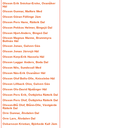
Olsson Erik Snickar-Erske, Ovanåker
Häl
Olsson Gunnar, Matfors Med
Olsson Göran Föllinge Jäm
Olsson Pers Hans, Rättvik Dal
Olsson Pekkos Helmer, Bingsjö Dal
Olsson Hjort-Anders, Bingsö Dal
Olsson Magnus Manne, Brunnmyra
Bollnäs Häl
Olsson Jonas, Galven Gäs
Olsson Jonas Järvsjö Häl
Olsson Korp-Erik Hassela Häl
Olsson Laggar Anders, Boda Dal
Olsson Nils, Sundsvall Med
Olsson Näs-Erik Ovanåker Häl
Olsson Olof Bolls-Olle, Knisslebo Häl
Olsson Lillback Olov, Galven Gäs
Olsson Ols-David Njutånger Häl
Olsson Pers Erik, Östbjörka Rättvik Dal
Olsson Pers Olof, Östbjörka Rättvik Dal
Olsson-Blå Olof, Blånn-Olle, Västgärde
Rättvik Dal
Orre Gunnar, Älvdalen Dal
Orre Lars, Älvdalen Dal
Oskarsson Kristian, Björkede Kall Jäm