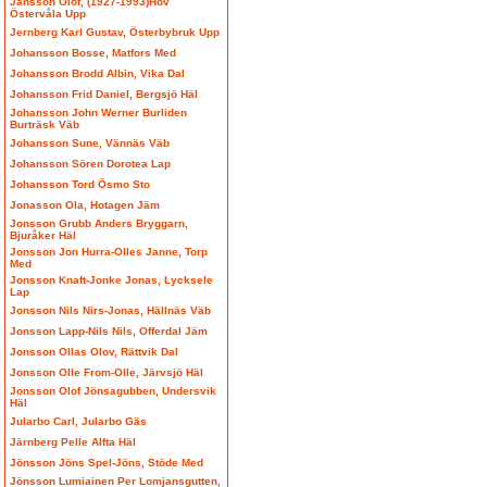
Jansson Olof, (1927-1993)Hov
Östervåla Upp
Jernberg Karl Gustav, Österbybruk Upp
Johansson Bosse, Matfors Med
Johansson Brodd Albin, Vika Dal
Johansson Frid Daniel, Bergsjö Häl
Johansson John Werner Burliden
Burträsk Väb
Johansson Sune, Vännäs Väb
Johansson Sören Dorotea Lap
Johansson Tord Ösmo Sto
Jonasson Ola, Hotagen Jäm
Jonsson Grubb Anders Bryggarn,
Bjuråker Häl
Jonsson Jon Hurra-Olles Janne, Torp
Med
Jonsson Knaft-Jonke Jonas, Lycksele
Lap
Jonsson Nils Nirs-Jonas, Hällnäs Väb
Jonsson Lapp-Nils Nils, Offerdal Jäm
Jonsson Ollas Olov, Rättvik Dal
Jonsson Olle From-Olle, Järvsjö Häl
Jonsson Olof Jönsagubben, Undersvik
Häl
Jularbo Carl, Jularbo Gäs
Järnberg Pelle Alfta Häl
Jönsson Jöns Spel-Jöns, Stöde Med
Jönsson Lumiainen Per Lomjansgutten,