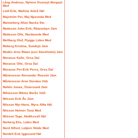
Lång Andreas, Nyhem Ovansjö Borgsjö
Med
Lööf Erik, Wallsta Arbrå Häl
Majström Per, Maj Njurunda Med
Manneberg Allan Nacka Sto
Mattsson John Erik, Rätansbyn Jäm
Mattsson Olle, Nordanede Med
Mellberg Olof, Flygge Liden Med
Moberg Kristina, Sundsjö Jäm
Modén Arne Rätan (sen Stockholm) Jäm
Moraeus Kalle, Orsa Dal
Moraeus Olle, Orsa Dal
Moraeus Per-Erik Perra, Orsa Dal
Mårtensson Alexander Rossön Jäm
Mårtensson Arne Dorotea Väb
Nahlin Jonas, Östersund Jäm
Niklasson Niklas Borås VäG
Nilsson Erik Ås Jäm
Nilsson Myr-Hans, Myra Alfta Häl
Nilsson Helmer Tuna Med
Nilsson Tage, Hudiksvall Häl
Norberg Elis, Liden Med
Nord Alfred, Lotjärn Stöde Med
Nordell Erik Iggesund Häl