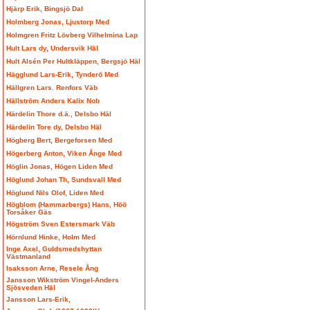
Hjärp Erik, Bingsjö Dal
Holmberg Jonas, Ljustorp Med
Holmgren Fritz Lövberg Vilhelmina Lap
Hult Lars dy, Undersvik Häl
Hult Alsén Per Hultkläppen, Bergsjö Häl
Hägglund Lars-Erik, Tynderö Med
Hällgren Lars. Renfors Väb
Hällström Anders Kalix Nob
Härdelin Thore d.ä., Delsbo Häl
Härdelin Tore dy, Delsbo Häl
Högberg Bert, Bergeforsen Med
Högerberg Anton, Viken Ånge Med
Höglin Jonas, Högen Liden Med
Höglund Johan Th, Sundsvall Med
Höglund Nils Olof, Liden Med
Högblom (Hammarbergs) Hans, Höö
Torsåker Gäs
Högström Sven Estersmark Väb
Hörnlund Hinke, Holm Med
Inge Axel, Guldsmedshyttan
Västmanland
Isaksson Arne, Resele Ång
Jansson Wikström Vingel-Anders
Sjösveden Häl
Jansson Lars-Erik,