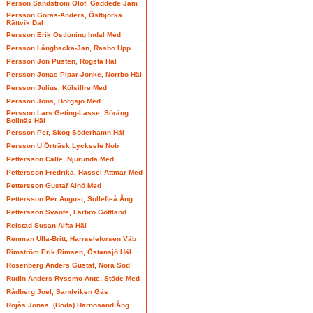
Person Sandström Olof, Gäddede Jäm
Persson Göras-Anders, Östbjörka
Rättvik Dal
Persson Erik Östloning Indal Med
Persson Långbacka-Jan, Rasbo Upp
Persson Jon Pusten, Rogsta Häl
Persson Jonas Pipar-Jonke, Norrbo Häl
Persson Julius, Kölsillre Med
Persson Jöns, Borgsjö Med
Persson Lars Geting-Lasse, Söräng
Bollnäs Häl
Persson Per, Skog Söderhamn Häl
Persson U Örträsk Lycksele Nob
Pettersson Calle, Njurunda Med
Pettersson Fredrika, Hassel Attmar Med
Pettersson Gustaf Alnö Med
Pettersson Per August, Sollefteå Ång
Pettersson Svante, Lärbro Gottland
Reistad Susan Alfta Häl
Renman Ulla-Britt, Harrseleforsen Väb
Rimström Erik Rimsen, Östansjö Häl
Rosenberg Anders Gustaf, Nora Söd
Rudin Anders Ryssmo-Ante, Stöde Med
Rådberg Joel, Sandviken Gäs
Röjås Jonas, (Boda) Härnösand Ång