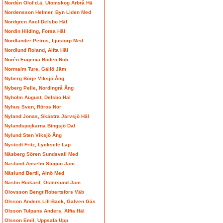
Nordén Olof d.ä. Utomskog Arbrå Hä
Nordensson Helmer, Byn Liden Med
Nordgren Axel Delsbo Häl
Nordin Hilding, Forsa Häl
Nordlander Petrus, Ljustorp Med
Nordlund Roland, Alfta Häl
Norén Eugenia Boden Nob
Normalm Ture, Gällö Jäm
Nyberg Börje Viksjö Ång
Nyberg Pelle, Nordingrå Ång
Nyholm August, Delsbo Häl
Nyhus Sven, Röros Nor
Nyland Jonas, Skästra Järvsjö Häl
Nylandspojkarna Bingsjö Dal
Nylund Sten Viksjö Ång
Nystedt Fritz, Lycksele Lap
Näsberg Sören Sundsvall Med
Näslund Anselm Stugun Jäm
Näslund Bertil, Alnö Med
Näslin Rickard, Östersund Jäm
Olovsson Bengt Robertsfors Väb
Olsson Anders Lill-Back, Galven Gäs
Olsson Tulpans Anders, Alfta Häl
Olsson Emil, Uppsala Upp