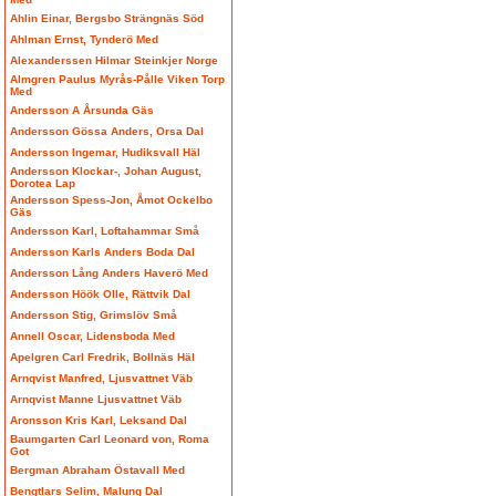
Ahlin Einar, Bergsbo Strängnäs Söd
Ahlman Ernst, Tynderö Med
Alexanderssen Hilmar Steinkjer Norge
Almgren Paulus Myrås-Pålle Viken Torp
Med
Andersson A Årsunda Gäs
Andersson Gössa Anders, Orsa Dal
Andersson Ingemar, Hudiksvall Häl
Andersson Klockar-, Johan August,
Dorotea Lap
Andersson Spess-Jon, Åmot Ockelbo
Gäs
Andersson Karl, Loftahammar Små
Andersson Karls Anders Boda Dal
Andersson Lång Anders Haverö Med
Andersson Höök Olle, Rättvik Dal
Andersson Stig, Grimslöv Små
Annell Oscar, Lidensboda Med
Apelgren Carl Fredrik, Bollnäs Häl
Arnqvist Manfred, Ljusvattnet Väb
Arnqvist Manne Ljusvattnet Väb
Aronsson Kris Karl, Leksand Dal
Baumgarten Carl Leonard von, Roma
Got
Bergman Abraham Östavall Med
Bengtlars Selim, Malung Dal