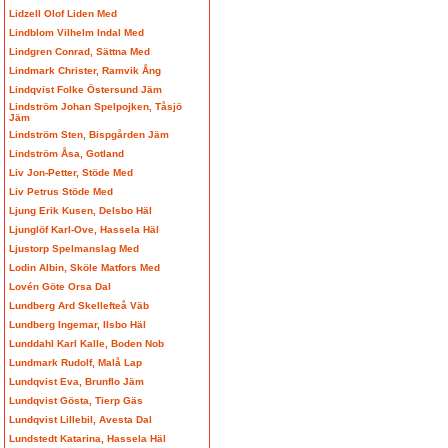
Lidzell Olof Liden Med
Lindblom Vilhelm Indal Med
Lindgren Conrad, Sättna Med
Lindmark Christer, Ramvik Ång
Lindqvist Folke Östersund Jäm
Lindström Johan Spelpojken, Tåsjö
Jäm
Lindström Sten, Bispgården Jäm
Lindström Åsa, Gotland
Liv Jon-Petter, Stöde Med
Liv Petrus Stöde Med
Ljung Erik Kusen, Delsbo Häl
Ljunglöf Karl-Ove, Hassela Häl
Ljustorp Spelmanslag Med
Lodin Albin, Sköle Matfors Med
Lovén Göte Orsa Dal
Lundberg Ard Skellefteå Väb
Lundberg Ingemar, Ilsbo Häl
Lunddahl Karl Kalle, Boden Nob
Lundmark Rudolf, Malå Lap
Lundqvist Eva, Brunflo Jäm
Lundqvist Gösta, Tierp Gäs
Lundqvist Lillebil, Avesta Dal
Lundstedt Katarina, Hassela Häl