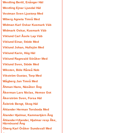
Westling Bertil, Enånger Häl
Westling Ejnar Ljusdal Häl
Vestman Sven Ljustorp Med
Wiberg Agneta Timrå Med
Widman Karl Oskar Kusmark Väb
Widmark Oskar, Kusmark Väb
Viklund Carl Åsele Lap Väb
Viklund Einar, Stöde Med
Viklund Johan, Hullsjön Med
Viklund Karin, Hög Häl
Viklund Ragnvald Söråker Med
Viklund Sven, Stöde Med
Wiksten, Böle Råneå Nob
Vikström Gustav, Torp Med
Wågberg Jan Timrå Med
Åhman Hans, Näsåker Ång
Åkerman Lars Niclas, Hemse Got
Åkerström Sven, Forsa Häl
Åsbrink Bengt, Skog Häl
Ählander Herman Torsboda Med
Älander Hjalmar, Kammartjärn Ång
Ählander+Ulander, Hjalmar resp Åke,
Härnösand Ång
Öberg Karl Öråker Sundsvall Med