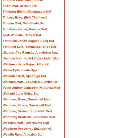
Thorn Ivar, Bergvik Häl
Thillberg Edvin, Hälsingtuna Häl
Tillberg Erke, (Erik Thellberg)
Tillman Olof, Dala-Floda Dal
Trondson Verner, Haverö Med
Tysk Wilhelm, Rättvik Dal
Törnblom Johan August, Skog Häl
Törnlund Lars, Tönnånger Skog Häl
Ulander Åke Ramsås Älandsbro Ång
Unander Karl, Kväcklingen Liden Med
Wahlman Hans Pajas, Alfta Häl
Wallin Cylon, Valö Upp
Wallinder Olof, Själstuga Häl
Wallman Mats, Saxdalen Ludvika Dal
Vedin Andrev Galtström Njurunda Med
Weiland John Solna Sto
Wernberg Evert, Sundsvall Med
Wernberg Gösta, Sundsvall Med
Wernberg Verner, Sundsvall Med
Wernberg bröderna Sundsvall Med
Wesslén Mats, Överlövsta Upp
Westberg Per-Arne , Enånger Häl
Westlin Rune Älvdalen Dal