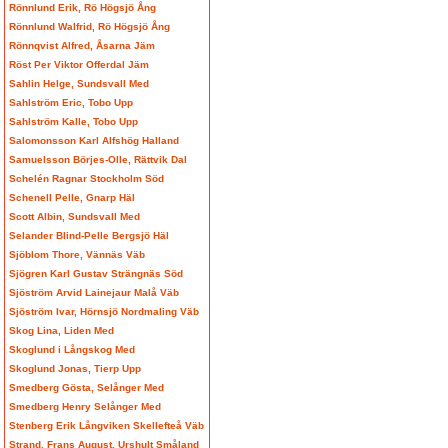
Rönnlund Erik, Rö Högsjö Ång
Rönnlund Walfrid, Rö Högsjö Ång
Rönnqvist Alfred, Åsarna Jäm
Röst Per Viktor Offerdal Jäm
Sahlin Helge, Sundsvall Med
Sahlström Eric, Tobo Upp
Sahlström Kalle, Tobo Upp
Salomonsson Karl Alfshög Halland
Samuelsson Börjes-Olle, Rättvik Dal
Schelén Ragnar Stockholm Söd
Schenell Pelle, Gnarp Häl
Scott Albin, Sundsvall Med
Selander Blind-Pelle Bergsjö Häl
Sjöblom Thore, Vännäs Väb
Sjögren Karl Gustav Strängnäs Söd
Sjöström Arvid Lainejaur Malå Väb
Sjöström Ivar, Hörnsjö Nordmaling Väb
Skog Lina, Liden Med
Skoglund i Långskog Med
Skoglund Jonas, Tierp Upp
Smedberg Gösta, Selånger Med
Smedberg Henry Selånger Med
Stenberg Erik Långviken Skellefteå Väb
Strand, Frans August, Urshult Småland