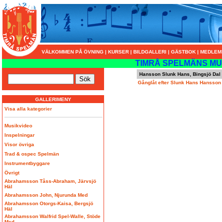
VÄLKOMMEN PÅ ÖVNING
|
KURSER
|
BILDGALLERI
|
GÄSTBOK
|
MEDLEM
TIMRÅ SPELMÄNS MU
Hansson Slunk Hans, Bingsjö Dal
Gånglåt efter Slunk Hans Hansson
GALLERIMENY
Visa alla kategorier
Musikvideo
Inspelningar
Visor övriga
Trad & ospec Spelmän
Instrumentbyggare
Övrigt
Abrahamsson Tåss-Abraham, Järvsjö
Häl
Abrahamsson John, Njurunda Med
Abrahamsson Otorgs-Kaisa, Bergsjö
Häl
Abrahamsson Walfrid Spel-Walle, Stöde
Med