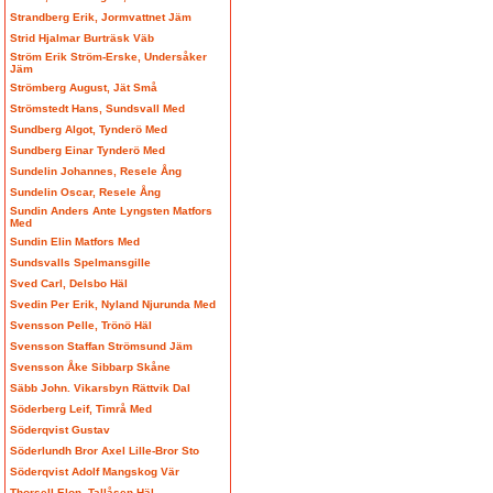
Strandberg Erik, Jormvattnet Jäm
Strid Hjalmar Burträsk Väb
Ström Erik Ström-Erske, Undersåker
Jäm
Strömberg August, Jät Små
Strömstedt Hans, Sundsvall Med
Sundberg Algot, Tynderö Med
Sundberg Einar Tynderö Med
Sundelin Johannes, Resele Ång
Sundelin Oscar, Resele Ång
Sundin Anders Ante Lyngsten Matfors
Med
Sundin Elin Matfors Med
Sundsvalls Spelmansgille
Sved Carl, Delsbo Häl
Svedin Per Erik, Nyland Njurunda Med
Svensson Pelle, Trönö Häl
Svensson Staffan Strömsund Jäm
Svensson Åke Sibbarp Skåne
Säbb John. Vikarsbyn Rättvik Dal
Söderberg Leif, Timrå Med
Söderqvist Gustav
Söderlundh Bror Axel Lille-Bror Sto
Söderqvist Adolf Mangskog Vär
Thorsell Elon, Tallåsen Häl