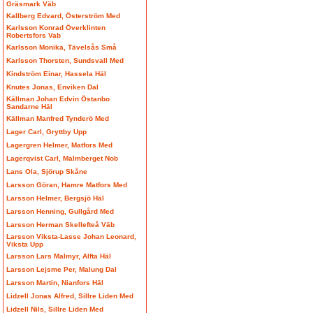
Gräsmark Väb
Kallberg Edvard, Österström Med
Karlsson Konrad Överklinten
Robertsfors Vab
Karlsson Monika, Tävelsås Små
Karlsson Thorsten, Sundsvall Med
Kindström Einar, Hassela Häl
Knutes Jonas, Enviken Dal
Källman Johan Edvin Östanbo
Sandarne Häl
Källman Manfred Tynderö Med
Lager Carl, Gryttby Upp
Lagergren Helmer, Matfors Med
Lagerqvist Carl, Malmberget Nob
Lans Ola, Sjörup Skåne
Larsson Göran, Hamre Matfors Med
Larsson Helmer, Bergsjö Häl
Larsson Henning, Gullgård Med
Larsson Herman Skellefteå Väb
Larsson Viksta-Lasse Johan Leonard,
Viksta Upp
Larsson Lars Malmyr, Alfta Häl
Larsson Lejsme Per, Malung Dal
Larsson Martin, Nianfors Häl
Lidzell Jonas Alfred, Sillre Liden Med
Lidzell Nils, Sillre Liden Med