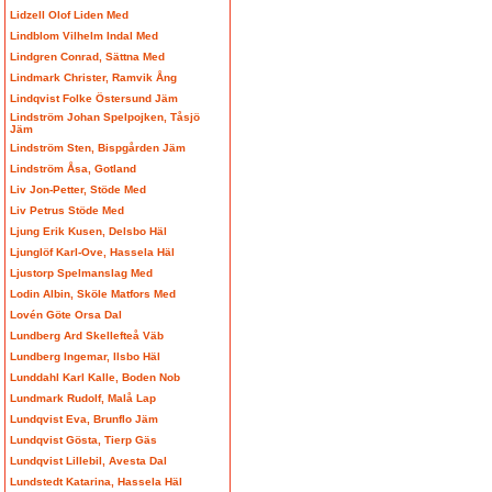
Lidzell Olof Liden Med
Lindblom Vilhelm Indal Med
Lindgren Conrad, Sättna Med
Lindmark Christer, Ramvik Ång
Lindqvist Folke Östersund Jäm
Lindström Johan Spelpojken, Tåsjö
Jäm
Lindström Sten, Bispgården Jäm
Lindström Åsa, Gotland
Liv Jon-Petter, Stöde Med
Liv Petrus Stöde Med
Ljung Erik Kusen, Delsbo Häl
Ljunglöf Karl-Ove, Hassela Häl
Ljustorp Spelmanslag Med
Lodin Albin, Sköle Matfors Med
Lovén Göte Orsa Dal
Lundberg Ard Skellefteå Väb
Lundberg Ingemar, Ilsbo Häl
Lunddahl Karl Kalle, Boden Nob
Lundmark Rudolf, Malå Lap
Lundqvist Eva, Brunflo Jäm
Lundqvist Gösta, Tierp Gäs
Lundqvist Lillebil, Avesta Dal
Lundstedt Katarina, Hassela Häl