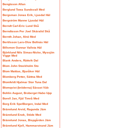
Bengtsson Allan
Berglund Towa Sundsvall Med
Bergsman Jonas Erik, Ljusdal Häl
Bergström Manne Ljusdal Häl
Berndt Carl-Eric Lund Skå
Berndtsson Per Joel Skäralid Skå
Bernth Johan, Alnö Med
Bertilsson Lars-Olov Bollnäs Häl
Billsmon Gunnar Vallsta Häl
Björklund Nils Simas-Nicke, Myssjön
Vigge Med
Blank Anders, Rättvik Dal
Blom John Stockholm Sto
Blom Mattias, Bjuråker Häl
Blomberg Petter, Sättna Med
Blomfeldt Hjalmar Stor Tuna Dal
Blomqvist (bröderna) Sävast Väb
Bohlin August, Broberget Habo Upp
Borell Jan, Fjäl Timrå Med
Borg Erik SpelBorgen, Indal Med
Brännlund Arvid, Ragunda Jäm
Brännlund Enok, Stöde Med
Brännlund Jonas, Bispgården Jäm
Brännlund Kjell, Hammarstrand Jäm