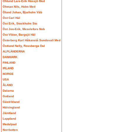
Öhlund Lars-Erik Hässjö Med
Öhman Nils, Holm Med
Ölund Johan, Bjurholm Väb
Öst Carl Häl
Öst Erik, Stockholm Sto
Öst Jon-Erik, Meselefors Nob
Öst Viktor, Bergsjö Häl
Österberg Karl Håkanstå Sundsvall Med
Östlund Nelly, Rossberga Dal
ALPLÄNDERNA
DANMARK
FINLAND
IRLAND
NORGE
USA
ÅLAND
Dalarna
Gotland
Gästrikland
Hälsingland
Jämtland
Lappland
Medelpad
Norrbotten