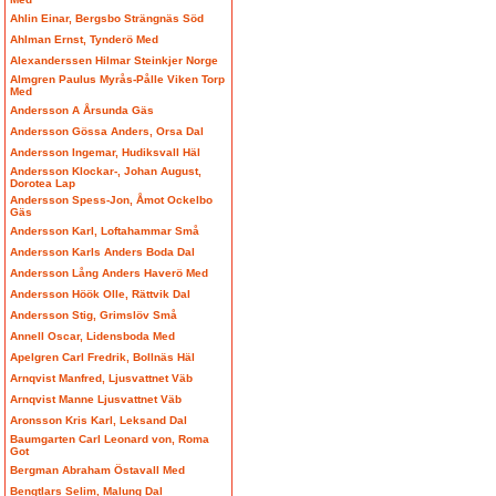
Ahlin Einar, Bergsbo Strängnäs Söd
Ahlman Ernst, Tynderö Med
Alexanderssen Hilmar Steinkjer Norge
Almgren Paulus Myrås-Pålle Viken Torp
Med
Andersson A Årsunda Gäs
Andersson Gössa Anders, Orsa Dal
Andersson Ingemar, Hudiksvall Häl
Andersson Klockar-, Johan August,
Dorotea Lap
Andersson Spess-Jon, Åmot Ockelbo
Gäs
Andersson Karl, Loftahammar Små
Andersson Karls Anders Boda Dal
Andersson Lång Anders Haverö Med
Andersson Höök Olle, Rättvik Dal
Andersson Stig, Grimslöv Små
Annell Oscar, Lidensboda Med
Apelgren Carl Fredrik, Bollnäs Häl
Arnqvist Manfred, Ljusvattnet Väb
Arnqvist Manne Ljusvattnet Väb
Aronsson Kris Karl, Leksand Dal
Baumgarten Carl Leonard von, Roma
Got
Bergman Abraham Östavall Med
Bengtlars Selim, Malung Dal