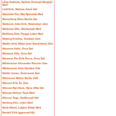
Lång Andreas, Nyhem Ovansjö Borgsjö
Med
Lööf Erik, Wallsta Arbrå Häl
Majström Per, Maj Njurunda Med
Manneberg Allan Nacka Sto
Mattsson John Erik, Rätansbyn Jäm
Mattsson Olle, Nordanede Med
Mellberg Olof, Flygge Liden Med
Moberg Kristina, Sundsjö Jäm
Modén Arne Rätan (sen Stockholm) Jäm
Moraeus Kalle, Orsa Dal
Moraeus Olle, Orsa Dal
Moraeus Per-Erik Perra, Orsa Dal
Mårtensson Alexander Rossön Jäm
Mårtensson Arne Dorotea Väb
Nahlin Jonas, Östersund Jäm
Niklasson Niklas Borås VäG
Nilsson Erik Ås Jäm
Nilsson Myr-Hans, Myra Alfta Häl
Nilsson Helmer Tuna Med
Nilsson Tage, Hudiksvall Häl
Norberg Elis, Liden Med
Nord Alfred, Lotjärn Stöde Med
Nordell Erik Iggesund Häl