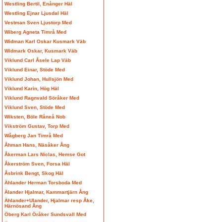
Westling Bertil, Enånger Häl
Westling Ejnar Ljusdal Häl
Vestman Sven Ljustorp Med
Wiberg Agneta Timrå Med
Widman Karl Oskar Kusmark Väb
Widmark Oskar, Kusmark Väb
Viklund Carl Åsele Lap Väb
Viklund Einar, Stöde Med
Viklund Johan, Hullsjön Med
Viklund Karin, Hög Häl
Viklund Ragnvald Söråker Med
Viklund Sven, Stöde Med
Wiksten, Böle Råneå Nob
Vikström Gustav, Torp Med
Wågberg Jan Timrå Med
Åhman Hans, Näsåker Ång
Åkerman Lars Niclas, Hemse Got
Åkerström Sven, Forsa Häl
Åsbrink Bengt, Skog Häl
Ählander Herman Torsboda Med
Älander Hjalmar, Kammartjärn Ång
Ählander+Ulander, Hjalmar resp Åke,
Härnösand Ång
Öberg Karl Öråker Sundsvall Med