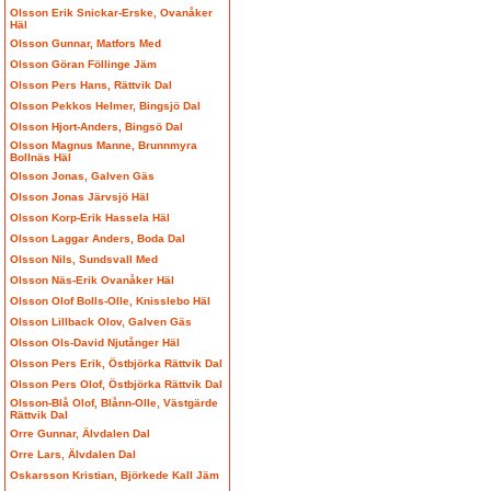
Olsson Erik Snickar-Erske, Ovanåker
Häl
Olsson Gunnar, Matfors Med
Olsson Göran Föllinge Jäm
Olsson Pers Hans, Rättvik Dal
Olsson Pekkos Helmer, Bingsjö Dal
Olsson Hjort-Anders, Bingsö Dal
Olsson Magnus Manne, Brunnmyra
Bollnäs Häl
Olsson Jonas, Galven Gäs
Olsson Jonas Järvsjö Häl
Olsson Korp-Erik Hassela Häl
Olsson Laggar Anders, Boda Dal
Olsson Nils, Sundsvall Med
Olsson Näs-Erik Ovanåker Häl
Olsson Olof Bolls-Olle, Knisslebo Häl
Olsson Lillback Olov, Galven Gäs
Olsson Ols-David Njutånger Häl
Olsson Pers Erik, Östbjörka Rättvik Dal
Olsson Pers Olof, Östbjörka Rättvik Dal
Olsson-Blå Olof, Blånn-Olle, Västgärde
Rättvik Dal
Orre Gunnar, Älvdalen Dal
Orre Lars, Älvdalen Dal
Oskarsson Kristian, Björkede Kall Jäm