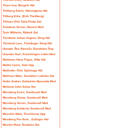
Thorn Ivar, Bergvik Häl
Thillberg Edvin, Hälsingtuna Häl
Tillberg Erke, (Erik Thellberg)
Tillman Olof, Dala-Floda Dal
Trondson Verner, Haverö Med
Tysk Wilhelm, Rättvik Dal
Törnblom Johan August, Skog Häl
Törnlund Lars, Tönnånger Skog Häl
Ulander Åke Ramsås Älandsbro Ång
Unander Karl, Kväcklingen Liden Med
Wahlman Hans Pajas, Alfta Häl
Wallin Cylon, Valö Upp
Wallinder Olof, Själstuga Häl
Wallman Mats, Saxdalen Ludvika Dal
Vedin Andrev Galtström Njurunda Med
Weiland John Solna Sto
Wernberg Evert, Sundsvall Med
Wernberg Gösta, Sundsvall Med
Wernberg Verner, Sundsvall Med
Wernberg bröderna Sundsvall Med
Wesslén Mats, Överlövsta Upp
Westberg Per-Arne , Enånger Häl
Westlin Rune Älvdalen Dal