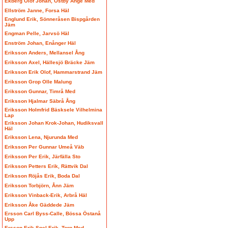
Ekberg Olof Johan, Östby Ånge Med
Ellström Janne, Forsa Häl
Englund Erik, Sönneråsen Bispgården
Jäm
Engman Pelle, Jarvsö Häl
Enström Johan, Enånger Häl
Eriksson Anders, Mellansel Ång
Eriksson Axel, Hällesjö Bräcke Jäm
Eriksson Erik Olof, Hammarstrand Jäm
Eriksson Grop Olle Malung
Eriksson Gunnar, Timrå Med
Eriksson Hjalmar Säbrå Ång
Eriksson Holmfrid Bäsksele Vilhelmina
Lap
Eriksson Johan Krok-Johan, Hudiksvall
Häl
Eriksson Lena, Njurunda Med
Eriksson Per Gunnar Umeå Väb
Eriksson Per Erik, Järfälla Sto
Eriksson Petters Erik, Rättvik Dal
Eriksson Röjås Erik, Boda Dal
Eriksson Torbjörn, Ånn Jäm
Eriksson Vinback-Erik, Arbrå Häl
Eriksson Åke Gäddede Jäm
Ersson Carl Byss-Calle, Bössa Östanå
Upp
Ersson Erik Spel-Erik, Torp Med