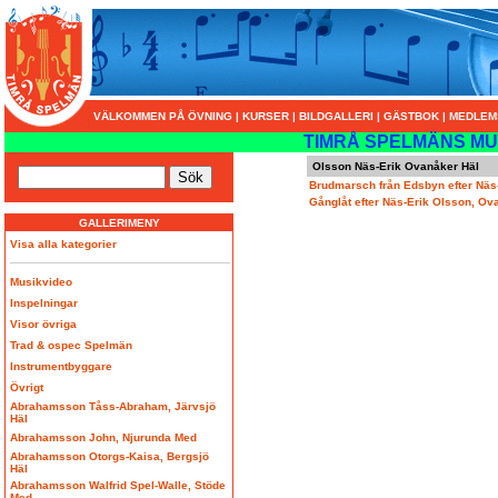
VÄLKOMMEN PÅ ÖVNING
|
KURSER
|
BILDGALLERI
|
GÄSTBOK
|
MEDLEM
TIMRÅ SPELMÄNS MU
Olsson Näs-Erik Ovanåker Häl
Brudmarsch från Edsbyn efter Näs
Gånglåt efter Näs-Erik Olsson, Ov
GALLERIMENY
Visa alla kategorier
Musikvideo
Inspelningar
Visor övriga
Trad & ospec Spelmän
Instrumentbyggare
Övrigt
Abrahamsson Tåss-Abraham, Järvsjö
Häl
Abrahamsson John, Njurunda Med
Abrahamsson Otorgs-Kaisa, Bergsjö
Häl
Abrahamsson Walfrid Spel-Walle, Stöde
Med