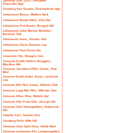
Jansson Olof, (1927-1993)Hov
Östervåla Upp
Jernberg Karl Gustav, Österbybruk Upp
Johansson Bosse, Matfors Med
Johansson Brodd Albin, Vika Dal
Johansson Frid Daniel, Bergsjö Häl
Johansson John Werner Burliden
Burträsk Väb
Johansson Sune, Vännäs Väb
Johansson Sören Dorotea Lap
Johansson Tord Ösmo Sto
Jonasson Ola, Hotagen Jäm
Jonsson Grubb Anders Bryggarn,
Bjuråker Häl
Jonsson Jon Hurra-Olles Janne, Torp
Med
Jonsson Knaft-Jonke Jonas, Lycksele
Lap
Jonsson Nils Nirs-Jonas, Hällnäs Väb
Jonsson Lapp-Nils Nils, Offerdal Jäm
Jonsson Ollas Olov, Rättvik Dal
Jonsson Olle From-Olle, Järvsjö Häl
Jonsson Olof Jönsagubben, Undersvik
Häl
Jularbo Carl, Jularbo Gäs
Järnberg Pelle Alfta Häl
Jönsson Jöns Spel-Jöns, Stöde Med
Jönsson Lumiainen Per Lomjansgutten,