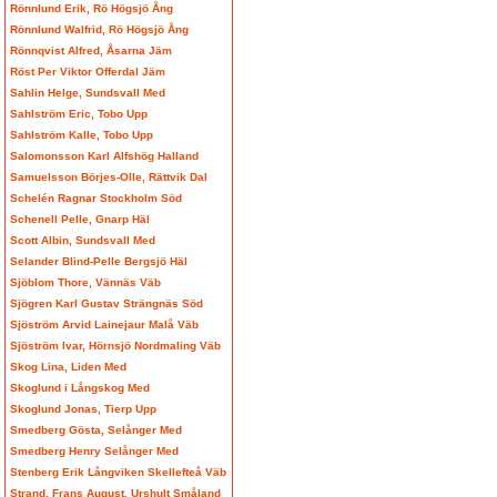
Rönnlund Erik, Rö Högsjö Ång
Rönnlund Walfrid, Rö Högsjö Ång
Rönnqvist Alfred, Åsarna Jäm
Röst Per Viktor Offerdal Jäm
Sahlin Helge, Sundsvall Med
Sahlström Eric, Tobo Upp
Sahlström Kalle, Tobo Upp
Salomonsson Karl Alfshög Halland
Samuelsson Börjes-Olle, Rättvik Dal
Schelén Ragnar Stockholm Söd
Schenell Pelle, Gnarp Häl
Scott Albin, Sundsvall Med
Selander Blind-Pelle Bergsjö Häl
Sjöblom Thore, Vännäs Väb
Sjögren Karl Gustav Strängnäs Söd
Sjöström Arvid Lainejaur Malå Väb
Sjöström Ivar, Hörnsjö Nordmaling Väb
Skog Lina, Liden Med
Skoglund i Långskog Med
Skoglund Jonas, Tierp Upp
Smedberg Gösta, Selånger Med
Smedberg Henry Selånger Med
Stenberg Erik Långviken Skellefteå Väb
Strand, Frans August, Urshult Småland