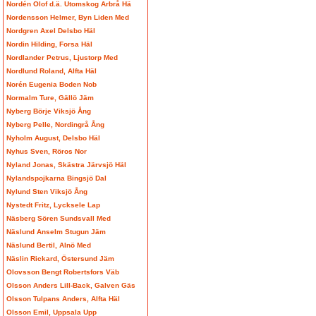
Nordén Olof d.ä. Utomskog Arbrå Hä
Nordensson Helmer, Byn Liden Med
Nordgren Axel Delsbo Häl
Nordin Hilding, Forsa Häl
Nordlander Petrus, Ljustorp Med
Nordlund Roland, Alfta Häl
Norén Eugenia Boden Nob
Normalm Ture, Gällö Jäm
Nyberg Börje Viksjö Ång
Nyberg Pelle, Nordingrå Ång
Nyholm August, Delsbo Häl
Nyhus Sven, Röros Nor
Nyland Jonas, Skästra Järvsjö Häl
Nylandspojkarna Bingsjö Dal
Nylund Sten Viksjö Ång
Nystedt Fritz, Lycksele Lap
Näsberg Sören Sundsvall Med
Näslund Anselm Stugun Jäm
Näslund Bertil, Alnö Med
Näslin Rickard, Östersund Jäm
Olovsson Bengt Robertsfors Väb
Olsson Anders Lill-Back, Galven Gäs
Olsson Tulpans Anders, Alfta Häl
Olsson Emil, Uppsala Upp