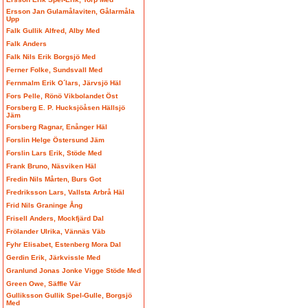
Ersson Jan Gulamålaviten, Gålarmåla
Upp
Falk Gullik Alfred, Alby Med
Falk Anders
Falk Nils Erik Borgsjö Med
Ferner Folke, Sundsvall Med
Fernmalm Erik O´lars, Järvsjö Häl
Fors Pelle, Rönö Vikbolandet Öst
Forsberg E. P. Hucksjöåsen Hällsjö
Jäm
Forsberg Ragnar, Enånger Häl
Forslin Helge Östersund Jäm
Forslin Lars Erik, Stöde Med
Frank Bruno, Näsviken Häl
Fredin Nils Mårten, Burs Got
Fredriksson Lars, Vallsta Arbrå Häl
Frid Nils Graninge Ång
Frisell Anders, Mockfjärd Dal
Frölander Ulrika, Vännäs Väb
Fyhr Elisabet, Estenberg Mora Dal
Gerdin Erik, Järkvissle Med
Granlund Jonas Jonke Vigge Stöde Med
Green Owe, Säffle Vär
Gulliksson Gullik Spel-Gulle, Borgsjö
Med