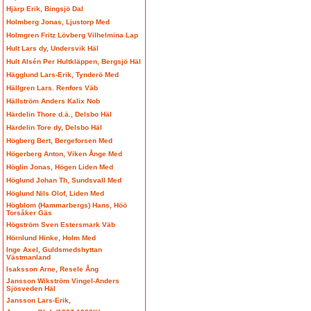
Hjärp Erik, Bingsjö Dal
Holmberg Jonas, Ljustorp Med
Holmgren Fritz Lövberg Vilhelmina Lap
Hult Lars dy, Undersvik Häl
Hult Alsén Per Hultkläppen, Bergsjö Häl
Hägglund Lars-Erik, Tynderö Med
Hällgren Lars. Renfors Väb
Hällström Anders Kalix Nob
Härdelin Thore d.ä., Delsbo Häl
Härdelin Tore dy, Delsbo Häl
Högberg Bert, Bergeforsen Med
Högerberg Anton, Viken Ånge Med
Höglin Jonas, Högen Liden Med
Höglund Johan Th, Sundsvall Med
Höglund Nils Olof, Liden Med
Högblom (Hammarbergs) Hans, Höö
Torsåker Gäs
Högström Sven Estersmark Väb
Hörnlund Hinke, Holm Med
Inge Axel, Guldsmedshyttan
Västmanland
Isaksson Arne, Resele Ång
Jansson Wikström Vingel-Anders
Sjösveden Häl
Jansson Lars-Erik,