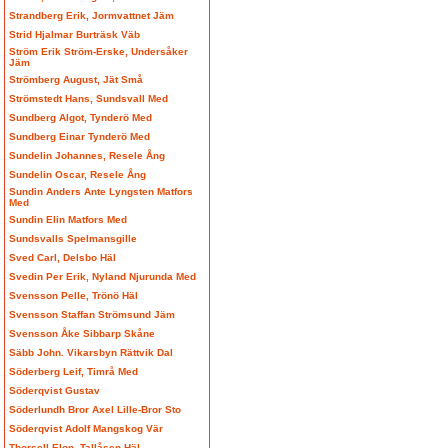
Strandberg Erik, Jormvattnet Jäm
Strid Hjalmar Burträsk Väb
Ström Erik Ström-Erske, Undersåker
Jäm
Strömberg August, Jät Små
Strömstedt Hans, Sundsvall Med
Sundberg Algot, Tynderö Med
Sundberg Einar Tynderö Med
Sundelin Johannes, Resele Ång
Sundelin Oscar, Resele Ång
Sundin Anders Ante Lyngsten Matfors
Med
Sundin Elin Matfors Med
Sundsvalls Spelmansgille
Sved Carl, Delsbo Häl
Svedin Per Erik, Nyland Njurunda Med
Svensson Pelle, Trönö Häl
Svensson Staffan Strömsund Jäm
Svensson Åke Sibbarp Skåne
Säbb John. Vikarsbyn Rättvik Dal
Söderberg Leif, Timrå Med
Söderqvist Gustav
Söderlundh Bror Axel Lille-Bror Sto
Söderqvist Adolf Mangskog Vär
Thorsell Elon, Tallåsen Häl