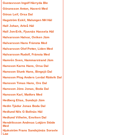
Gustavsson Ingolf Härryda Ble
Göransson Anton, Haverö Med
Göras Leif, Orsa Dal
Hagström Eskil, Malungen NH Häl
Hall Johan, Arbrå Häl
Hall Jon-Erik, Fjusnäs Hassela Häl
Halvarsson Halvar, Oviken Jäm
Halvarsson Hans Fränsta Med
Halvarsson Olof Petter, Liden Med
Halvarsson Rudolf, Fränsta Med
Hamrén Sven, Hammarstrand Jäm
Hansson Karns Hans, Orsa Dal
Hansson Slunk Hans, Bingsjö Dal
Hansson Plog Anders Lerdal Rättvik Dal
Hansson Timas Hans, Ore Dal
Hansson Jöns Jonas, Boda Dal
Hansson Karl, Matfors Med
Hedberg Elias, Sundsjö Jäm
Hedin Tjädur Jonas Boda Dal
Hedlund Nils G Bollnäs Häl
Hedlund Vilhelm, Enviken Dal
Hendriksson Andreas Lotjärn Stöde
Med
Hjukström Frans Sandsjönäs Sorsele
Lap