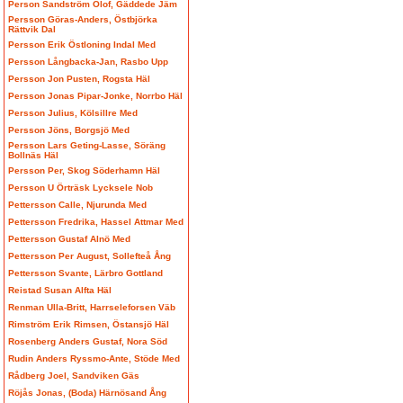
Person Sandström Olof, Gäddede Jäm
Persson Göras-Anders, Östbjörka
Rättvik Dal
Persson Erik Östloning Indal Med
Persson Långbacka-Jan, Rasbo Upp
Persson Jon Pusten, Rogsta Häl
Persson Jonas Pipar-Jonke, Norrbo Häl
Persson Julius, Kölsillre Med
Persson Jöns, Borgsjö Med
Persson Lars Geting-Lasse, Söräng
Bollnäs Häl
Persson Per, Skog Söderhamn Häl
Persson U Örträsk Lycksele Nob
Pettersson Calle, Njurunda Med
Pettersson Fredrika, Hassel Attmar Med
Pettersson Gustaf Alnö Med
Pettersson Per August, Sollefteå Ång
Pettersson Svante, Lärbro Gottland
Reistad Susan Alfta Häl
Renman Ulla-Britt, Harrseleforsen Väb
Rimström Erik Rimsen, Östansjö Häl
Rosenberg Anders Gustaf, Nora Söd
Rudin Anders Ryssmo-Ante, Stöde Med
Rådberg Joel, Sandviken Gäs
Röjås Jonas, (Boda) Härnösand Ång