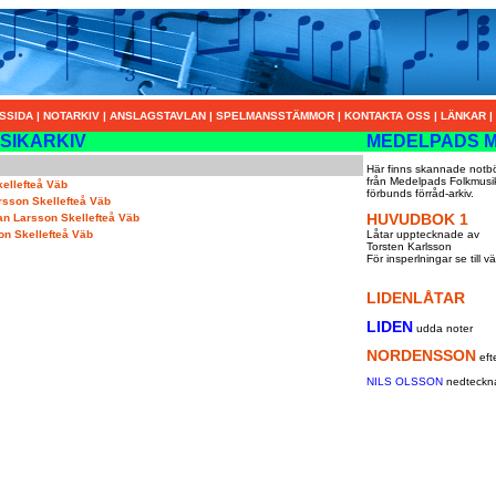
SSIDA
|
NOTARKIV
|
ANSLAGSTAVLAN
|
SPELMANSSTÄMMOR
|
KONTAKTA OSS
|
LÄNKAR
|
SIKARKIV
MEDELPADS M
Här finns skannade notb
från Medelpads Folkmusi
ellefteå Väb
förbunds förråd-arkiv.
sson Skellefteå Väb
HUVUDBOK 1
n Larsson Skellefteå Väb
n Skellefteå Väb
Låtar upptecknade av
Torsten Karlsson
För insperlningar se till vä
LIDENLÅTAR
LIDEN
udda noter
NORDENSSON
eft
NILS OLSSON
nedteckn