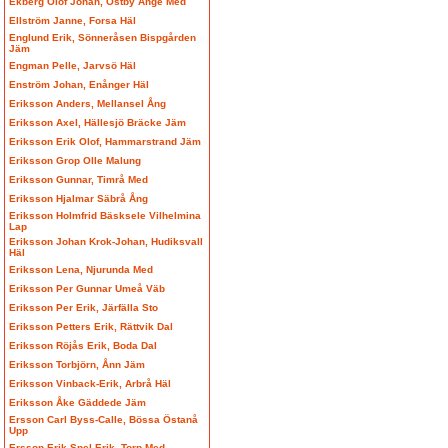
Ekberg Olof Johan, Östby Ånge Med
Ellström Janne, Forsa Häl
Englund Erik, Sönneråsen Bispgården
Jäm
Engman Pelle, Jarvsö Häl
Enström Johan, Enånger Häl
Eriksson Anders, Mellansel Ång
Eriksson Axel, Hällesjö Bräcke Jäm
Eriksson Erik Olof, Hammarstrand Jäm
Eriksson Grop Olle Malung
Eriksson Gunnar, Timrå Med
Eriksson Hjalmar Säbrå Ång
Eriksson Holmfrid Bäsksele Vilhelmina
Lap
Eriksson Johan Krok-Johan, Hudiksvall
Häl
Eriksson Lena, Njurunda Med
Eriksson Per Gunnar Umeå Väb
Eriksson Per Erik, Järfälla Sto
Eriksson Petters Erik, Rättvik Dal
Eriksson Röjås Erik, Boda Dal
Eriksson Torbjörn, Ånn Jäm
Eriksson Vinback-Erik, Arbrå Häl
Eriksson Åke Gäddede Jäm
Ersson Carl Byss-Calle, Bössa Östanå
Upp
Ersson Erik Spel-Erik, Torp Med