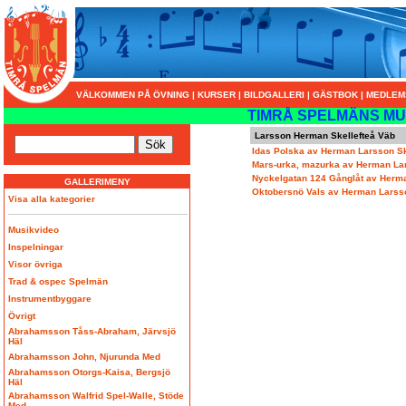
VÄLKOMMEN PÅ ÖVNING
|
KURSER
|
BILDGALLERI
|
GÄSTBOK
|
MEDLEM
TIMRÅ SPELMÄNS MU
Larsson Herman Skellefteå Väb
Idas Polska av Herman Larsson Sk
Mars-urka, mazurka av Herman Lar
Nyckelgatan 124 Gånglåt av Herma
GALLERIMENY
Oktobersnö Vals av Herman Larsso
Visa alla kategorier
Musikvideo
Inspelningar
Visor övriga
Trad & ospec Spelmän
Instrumentbyggare
Övrigt
Abrahamsson Tåss-Abraham, Järvsjö
Häl
Abrahamsson John, Njurunda Med
Abrahamsson Otorgs-Kaisa, Bergsjö
Häl
Abrahamsson Walfrid Spel-Walle, Stöde
Med