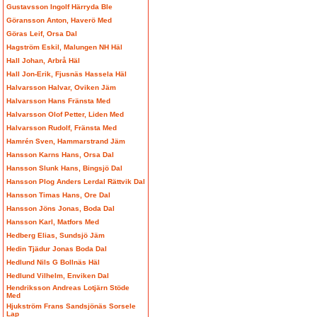
Gustavsson Ingolf Härryda Ble
Göransson Anton, Haverö Med
Göras Leif, Orsa Dal
Hagström Eskil, Malungen NH Häl
Hall Johan, Arbrå Häl
Hall Jon-Erik, Fjusnäs Hassela Häl
Halvarsson Halvar, Oviken Jäm
Halvarsson Hans Fränsta Med
Halvarsson Olof Petter, Liden Med
Halvarsson Rudolf, Fränsta Med
Hamrén Sven, Hammarstrand Jäm
Hansson Karns Hans, Orsa Dal
Hansson Slunk Hans, Bingsjö Dal
Hansson Plog Anders Lerdal Rättvik Dal
Hansson Timas Hans, Ore Dal
Hansson Jöns Jonas, Boda Dal
Hansson Karl, Matfors Med
Hedberg Elias, Sundsjö Jäm
Hedin Tjädur Jonas Boda Dal
Hedlund Nils G Bollnäs Häl
Hedlund Vilhelm, Enviken Dal
Hendriksson Andreas Lotjärn Stöde
Med
Hjukström Frans Sandsjönäs Sorsele
Lap