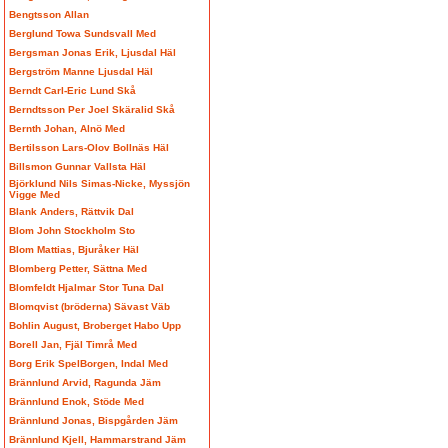
Bengtsson Allan
Berglund Towa Sundsvall Med
Bergsman Jonas Erik, Ljusdal Häl
Bergström Manne Ljusdal Häl
Berndt Carl-Eric Lund Skå
Berndtsson Per Joel Skäralid Skå
Bernth Johan, Alnö Med
Bertilsson Lars-Olov Bollnäs Häl
Billsmon Gunnar Vallsta Häl
Björklund Nils Simas-Nicke, Myssjön
Vigge Med
Blank Anders, Rättvik Dal
Blom John Stockholm Sto
Blom Mattias, Bjuråker Häl
Blomberg Petter, Sättna Med
Blomfeldt Hjalmar Stor Tuna Dal
Blomqvist (bröderna) Sävast Väb
Bohlin August, Broberget Habo Upp
Borell Jan, Fjäl Timrå Med
Borg Erik SpelBorgen, Indal Med
Brännlund Arvid, Ragunda Jäm
Brännlund Enok, Stöde Med
Brännlund Jonas, Bispgården Jäm
Brännlund Kjell, Hammarstrand Jäm