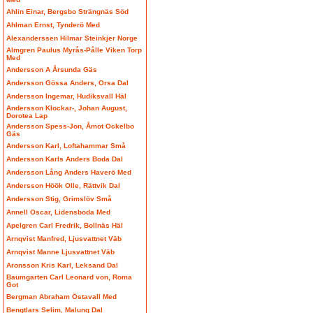
Ahlin Einar, Bergsbo Strängnäs Söd
Ahlman Ernst, Tynderö Med
Alexanderssen Hilmar Steinkjer Norge
Almgren Paulus Myrås-Pålle Viken Torp
Med
Andersson A Årsunda Gäs
Andersson Gössa Anders, Orsa Dal
Andersson Ingemar, Hudiksvall Häl
Andersson Klockar-, Johan August,
Dorotea Lap
Andersson Spess-Jon, Åmot Ockelbo
Gäs
Andersson Karl, Loftahammar Små
Andersson Karls Anders Boda Dal
Andersson Lång Anders Haverö Med
Andersson Höök Olle, Rättvik Dal
Andersson Stig, Grimslöv Små
Annell Oscar, Lidensboda Med
Apelgren Carl Fredrik, Bollnäs Häl
Arnqvist Manfred, Ljusvattnet Väb
Arnqvist Manne Ljusvattnet Väb
Aronsson Kris Karl, Leksand Dal
Baumgarten Carl Leonard von, Roma
Got
Bergman Abraham Östavall Med
Bengtlars Selim, Malung Dal