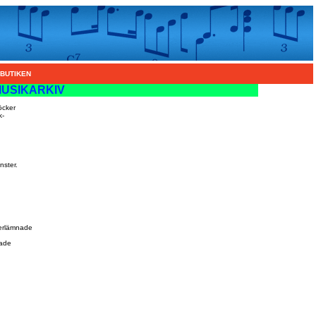
BUTIKEN
USIKARKIV
öcker
k-
nster.
erlämnade
ade