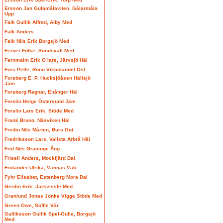
Ersson Jan Gulamålaviten, Gålarmåla
Upp
Falk Gullik Alfred, Alby Med
Falk Anders
Falk Nils Erik Borgsjö Med
Ferner Folke, Sundsvall Med
Fernmalm Erik O´lars, Järvsjö Häl
Fors Pelle, Rönö Vikbolandet Öst
Forsberg E. P. Hucksjöåsen Hällsjö
Jäm
Forsberg Ragnar, Enånger Häl
Forslin Helge Östersund Jäm
Forslin Lars Erik, Stöde Med
Frank Bruno, Näsviken Häl
Fredin Nils Mårten, Burs Got
Fredriksson Lars, Vallsta Arbrå Häl
Frid Nils Graninge Ång
Frisell Anders, Mockfjärd Dal
Frölander Ulrika, Vännäs Väb
Fyhr Elisabet, Estenberg Mora Dal
Gerdin Erik, Järkvissle Med
Granlund Jonas Jonke Vigge Stöde Med
Green Owe, Säffle Vär
Gulliksson Gullik Spel-Gulle, Borgsjö
Med