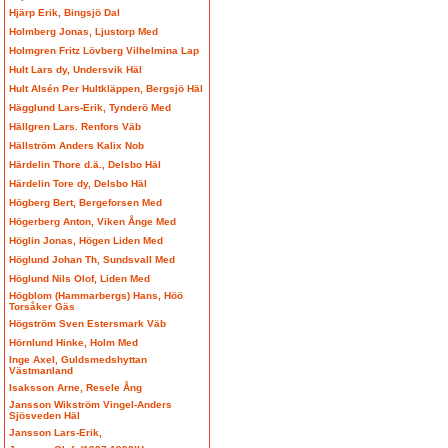
Hjärp Erik, Bingsjö Dal
Holmberg Jonas, Ljustorp Med
Holmgren Fritz Lövberg Vilhelmina Lap
Hult Lars dy, Undersvik Häl
Hult Alsén Per Hultkläppen, Bergsjö Häl
Hägglund Lars-Erik, Tynderö Med
Hällgren Lars. Renfors Väb
Hällström Anders Kalix Nob
Härdelin Thore d.ä., Delsbo Häl
Härdelin Tore dy, Delsbo Häl
Högberg Bert, Bergeforsen Med
Högerberg Anton, Viken Ånge Med
Höglin Jonas, Högen Liden Med
Höglund Johan Th, Sundsvall Med
Höglund Nils Olof, Liden Med
Högblom (Hammarbergs) Hans, Höö
Torsåker Gäs
Högström Sven Estersmark Väb
Hörnlund Hinke, Holm Med
Inge Axel, Guldsmedshyttan
Västmanland
Isaksson Arne, Resele Ång
Jansson Wikström Vingel-Anders
Sjösveden Häl
Jansson Lars-Erik,