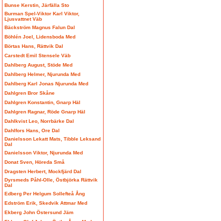
Bunse Kerstin, Järfälla Sto
Burman Spel-Viktor Karl Viktor,
Ljusvattnet Väb
Bäckström Magnus Falun Dal
Böhlén Joel, Lidensboda Med
Börtas Hans, Rättvik Dal
Carstedt Emil Stensele Väb
Dahlberg August, Stöde Med
Dahlberg Helmer, Njurunda Med
Dahlberg Karl Jonas Njurunda Med
Dahlgren Bror Skåne
Dahlgren Konstantin, Gnarp Häl
Dahlgren Ragnar, Röde Gnarp Häl
Dahlkvist Leo, Norrbärke Dal
Dahlfors Hans, Ore Dal
Danielsson Lekatt Mats, Tibble Leksand
Dal
Danielsson Viktor, Njurunda Med
Donat Sven, Höreda Små
Dragsten Herbert, Mockfjärd Dal
Dyrsmeds Påhl-Olle, Östbjörka Rättvik
Dal
Edberg Per Helgum Sollefteå Ång
Edström Erik, Skedvik Attmar Med
Ekberg John Östersund Jäm