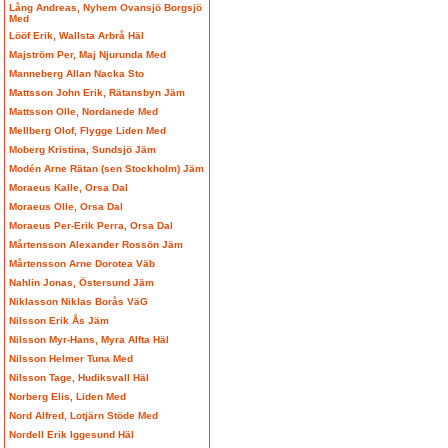
Lång Andreas, Nyhem Ovansjö Borgsjö
Med
Lööf Erik, Wallsta Arbrå Häl
Majström Per, Maj Njurunda Med
Manneberg Allan Nacka Sto
Mattsson John Erik, Rätansbyn Jäm
Mattsson Olle, Nordanede Med
Mellberg Olof, Flygge Liden Med
Moberg Kristina, Sundsjö Jäm
Modén Arne Rätan (sen Stockholm) Jäm
Moraeus Kalle, Orsa Dal
Moraeus Olle, Orsa Dal
Moraeus Per-Erik Perra, Orsa Dal
Mårtensson Alexander Rossön Jäm
Mårtensson Arne Dorotea Väb
Nahlin Jonas, Östersund Jäm
Niklasson Niklas Borås VäG
Nilsson Erik Ås Jäm
Nilsson Myr-Hans, Myra Alfta Häl
Nilsson Helmer Tuna Med
Nilsson Tage, Hudiksvall Häl
Norberg Elis, Liden Med
Nord Alfred, Lotjärn Stöde Med
Nordell Erik Iggesund Häl