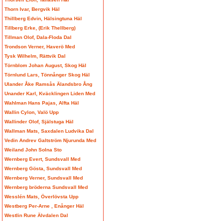
Thorn Ivar, Bergvik Häl
Thillberg Edvin, Hälsingtuna Häl
Tillberg Erke, (Erik Thellberg)
Tillman Olof, Dala-Floda Dal
Trondson Verner, Haverö Med
Tysk Wilhelm, Rättvik Dal
Törnblom Johan August, Skog Häl
Törnlund Lars, Tönnånger Skog Häl
Ulander Åke Ramsås Älandsbro Ång
Unander Karl, Kväcklingen Liden Med
Wahlman Hans Pajas, Alfta Häl
Wallin Cylon, Valö Upp
Wallinder Olof, Själstuga Häl
Wallman Mats, Saxdalen Ludvika Dal
Vedin Andrev Galtström Njurunda Med
Weiland John Solna Sto
Wernberg Evert, Sundsvall Med
Wernberg Gösta, Sundsvall Med
Wernberg Verner, Sundsvall Med
Wernberg bröderna Sundsvall Med
Wesslén Mats, Överlövsta Upp
Westberg Per-Arne , Enånger Häl
Westlin Rune Älvdalen Dal