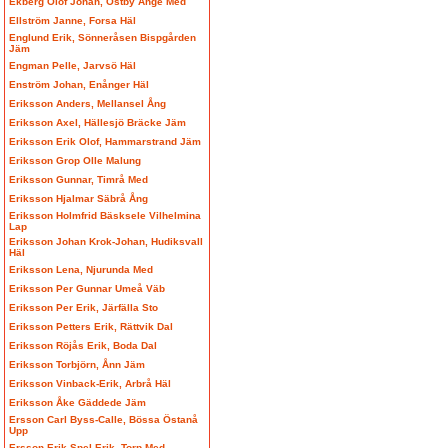
Ekberg Olof Johan, Östby Ånge Med
Ellström Janne, Forsa Häl
Englund Erik, Sönneråsen Bispgården
Jäm
Engman Pelle, Jarvsö Häl
Enström Johan, Enånger Häl
Eriksson Anders, Mellansel Ång
Eriksson Axel, Hällesjö Bräcke Jäm
Eriksson Erik Olof, Hammarstrand Jäm
Eriksson Grop Olle Malung
Eriksson Gunnar, Timrå Med
Eriksson Hjalmar Säbrå Ång
Eriksson Holmfrid Bäsksele Vilhelmina
Lap
Eriksson Johan Krok-Johan, Hudiksvall
Häl
Eriksson Lena, Njurunda Med
Eriksson Per Gunnar Umeå Väb
Eriksson Per Erik, Järfälla Sto
Eriksson Petters Erik, Rättvik Dal
Eriksson Röjås Erik, Boda Dal
Eriksson Torbjörn, Ånn Jäm
Eriksson Vinback-Erik, Arbrå Häl
Eriksson Åke Gäddede Jäm
Ersson Carl Byss-Calle, Bössa Östanå
Upp
Ersson Erik Spel-Erik, Torp Med