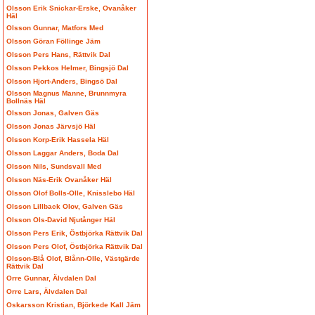
Olsson Erik Snickar-Erske, Ovanåker
Häl
Olsson Gunnar, Matfors Med
Olsson Göran Föllinge Jäm
Olsson Pers Hans, Rättvik Dal
Olsson Pekkos Helmer, Bingsjö Dal
Olsson Hjort-Anders, Bingsö Dal
Olsson Magnus Manne, Brunnmyra
Bollnäs Häl
Olsson Jonas, Galven Gäs
Olsson Jonas Järvsjö Häl
Olsson Korp-Erik Hassela Häl
Olsson Laggar Anders, Boda Dal
Olsson Nils, Sundsvall Med
Olsson Näs-Erik Ovanåker Häl
Olsson Olof Bolls-Olle, Knisslebo Häl
Olsson Lillback Olov, Galven Gäs
Olsson Ols-David Njutånger Häl
Olsson Pers Erik, Östbjörka Rättvik Dal
Olsson Pers Olof, Östbjörka Rättvik Dal
Olsson-Blå Olof, Blånn-Olle, Västgärde
Rättvik Dal
Orre Gunnar, Älvdalen Dal
Orre Lars, Älvdalen Dal
Oskarsson Kristian, Björkede Kall Jäm