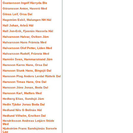
Gustavsson Ingolf Härryda Ble
Göransson Anton, Haverö Med
Göras Leif, Orsa Dal
Hagström Eskil, Malungen NH Häl
Hall Johan, Arbrå Häl
Hall Jon-Erik, Fjusnäs Hassela Häl
Halvarsson Halvar, Oviken Jäm
Halvarsson Hans Fränsta Med
Halvarsson Olof Petter, Liden Med
Halvarsson Rudolf, Fränsta Med
Hamrén Sven, Hammarstrand Jäm
Hansson Karns Hans, Orsa Dal
Hansson Slunk Hans, Bingsjö Dal
Hansson Plog Anders Lerdal Rättvik Dal
Hansson Timas Hans, Ore Dal
Hansson Jöns Jonas, Boda Dal
Hansson Karl, Matfors Med
Hedberg Elias, Sundsjö Jäm
Hedin Tjädur Jonas Boda Dal
Hedlund Nils G Bollnäs Häl
Hedlund Vilhelm, Enviken Dal
Hendriksson Andreas Lotjärn Stöde
Med
Hjukström Frans Sandsjönäs Sorsele
Lap