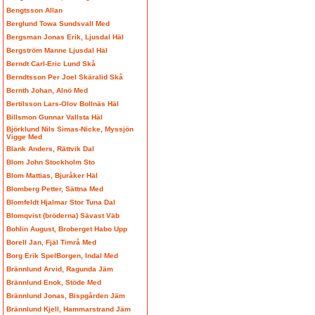
Bengtsson Allan
Berglund Towa Sundsvall Med
Bergsman Jonas Erik, Ljusdal Häl
Bergström Manne Ljusdal Häl
Berndt Carl-Eric Lund Skå
Berndtsson Per Joel Skäralid Skå
Bernth Johan, Alnö Med
Bertilsson Lars-Olov Bollnäs Häl
Billsmon Gunnar Vallsta Häl
Björklund Nils Simas-Nicke, Myssjön
Vigge Med
Blank Anders, Rättvik Dal
Blom John Stockholm Sto
Blom Mattias, Bjuråker Häl
Blomberg Petter, Sättna Med
Blomfeldt Hjalmar Stor Tuna Dal
Blomqvist (bröderna) Sävast Väb
Bohlin August, Broberget Habo Upp
Borell Jan, Fjäl Timrå Med
Borg Erik SpelBorgen, Indal Med
Brännlund Arvid, Ragunda Jäm
Brännlund Enok, Stöde Med
Brännlund Jonas, Bispgården Jäm
Brännlund Kjell, Hammarstrand Jäm