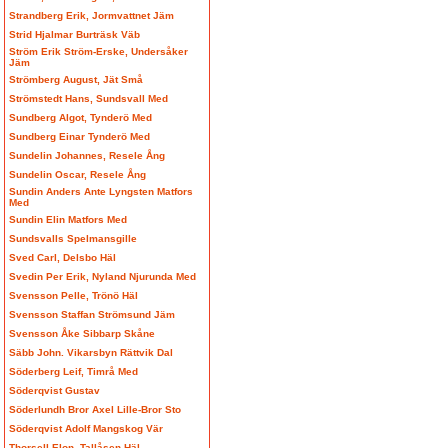
Strandberg Erik, Jormvattnet Jäm
Strid Hjalmar Burträsk Väb
Ström Erik Ström-Erske, Undersåker
Jäm
Strömberg August, Jät Små
Strömstedt Hans, Sundsvall Med
Sundberg Algot, Tynderö Med
Sundberg Einar Tynderö Med
Sundelin Johannes, Resele Ång
Sundelin Oscar, Resele Ång
Sundin Anders Ante Lyngsten Matfors
Med
Sundin Elin Matfors Med
Sundsvalls Spelmansgille
Sved Carl, Delsbo Häl
Svedin Per Erik, Nyland Njurunda Med
Svensson Pelle, Trönö Häl
Svensson Staffan Strömsund Jäm
Svensson Åke Sibbarp Skåne
Säbb John. Vikarsbyn Rättvik Dal
Söderberg Leif, Timrå Med
Söderqvist Gustav
Söderlundh Bror Axel Lille-Bror Sto
Söderqvist Adolf Mangskog Vär
Thorsell Elon, Tallåsen Häl