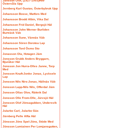
Jansson Olof, (1927-1993)Hov
Östervåla Upp
Jernberg Karl Gustav, Österbybruk Upp
Johansson Bosse, Matfors Med
Johansson Brodd Albin, Vika Dal
Johansson Frid Daniel, Bergsjö Häl
Johansson John Werner Burliden
Burträsk Väb
Johansson Sune, Vännäs Väb
Johansson Sören Dorotea Lap
Johansson Tord Ösmo Sto
Jonasson Ola, Hotagen Jäm
Jonsson Grubb Anders Bryggarn,
Bjuråker Häl
Jonsson Jon Hurra-Olles Janne, Torp
Med
Jonsson Knaft-Jonke Jonas, Lycksele
Lap
Jonsson Nils Nirs-Jonas, Hällnäs Väb
Jonsson Lapp-Nils Nils, Offerdal Jäm
Jonsson Ollas Olov, Rättvik Dal
Jonsson Olle From-Olle, Järvsjö Häl
Jonsson Olof Jönsagubben, Undersvik
Häl
Jularbo Carl, Jularbo Gäs
Järnberg Pelle Alfta Häl
Jönsson Jöns Spel-Jöns, Stöde Med
Jönsson Lumiainen Per Lomjansgutten,