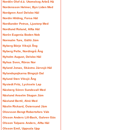
Nordén Olof d.ä. Utomskog Arbrå Hä
Nordensson Helmer, Byn Liden Med
Nordgren Axel Delsbo Häl
Nordin Hilding, Forsa Häl
Nordlander Petrus, Ljustorp Med
Nordlund Roland, Alfta Häl
Norén Eugenia Boden Nob
Normalm Ture, Gällö Jäm
Nyberg Börje Viksjö Ång
Nyberg Pelle, Nordingrå Ång
Nyholm August, Delsbo Häl
Nyhus Sven, Röros Nor
Nyland Jonas, Skästra Järvsjö Häl
Nylandspojkarna Bingsjö Dal
Nylund Sten Viksjö Ång
Nystedt Fritz, Lycksele Lap
Näsberg Sören Sundsvall Med
Näslund Anselm Stugun Jäm
Näslund Bertil, Alnö Med
Näslin Rickard, Östersund Jäm
Olovsson Bengt Robertsfors Väb
Olsson Anders Lill-Back, Galven Gäs
Olsson Tulpans Anders, Alfta Häl
Olsson Emil, Uppsala Upp