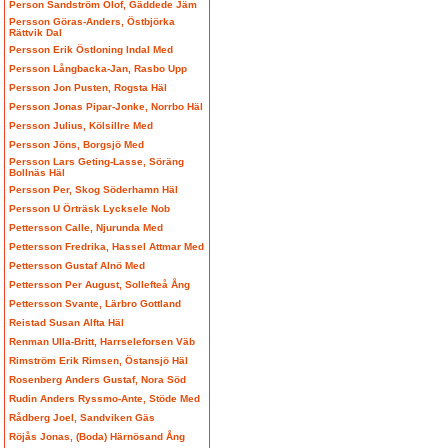
Person Sandström Olof, Gäddede Jäm
Persson Göras-Anders, Östbjörka
Rättvik Dal
Persson Erik Östloning Indal Med
Persson Långbacka-Jan, Rasbo Upp
Persson Jon Pusten, Rogsta Häl
Persson Jonas Pipar-Jonke, Norrbo Häl
Persson Julius, Kölsillre Med
Persson Jöns, Borgsjö Med
Persson Lars Geting-Lasse, Söräng
Bollnäs Häl
Persson Per, Skog Söderhamn Häl
Persson U Örträsk Lycksele Nob
Pettersson Calle, Njurunda Med
Pettersson Fredrika, Hassel Attmar Med
Pettersson Gustaf Alnö Med
Pettersson Per August, Sollefteå Ång
Pettersson Svante, Lärbro Gottland
Reistad Susan Alfta Häl
Renman Ulla-Britt, Harrseleforsen Väb
Rimström Erik Rimsen, Östansjö Häl
Rosenberg Anders Gustaf, Nora Söd
Rudin Anders Ryssmo-Ante, Stöde Med
Rådberg Joel, Sandviken Gäs
Röjås Jonas, (Boda) Härnösand Ång