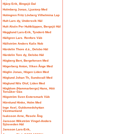
Hjärp Erik, Bingsjö Dal
Holmberg Jonas, Ljustorp Med
Holmgren Fritz Lövberg Vilhelmina Lap
Hult Lars dy, Undersvik Häl
Hult Alsén Per Hultkläppen, Bergsjö Häl
Hägglund Lars-Erik, Tynderö Med
Hällgren Lars. Renfors Väb
Hällström Anders Kalix Nob
Härdelin Thore d.ä., Delsbo Häl
Härdelin Tore dy, Delsbo Häl
Högberg Bert, Bergeforsen Med
Högerberg Anton, Viken Ånge Med
Höglin Jonas, Högen Liden Med
Höglund Johan Th, Sundsvall Med
Höglund Nils Olof, Liden Med
Högblom (Hammarbergs) Hans, Höö
Torsåker Gäs
Högström Sven Estersmark Väb
Hörnlund Hinke, Holm Med
Inge Axel, Guldsmedshyttan
Västmanland
Isaksson Arne, Resele Ång
Jansson Wikström Vingel-Anders
Sjösveden Häl
Jansson Lars-Erik,