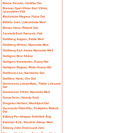
Bunse Kerstin, Järfälla Sto
Burman Spel-Viktor Karl Viktor,
Ljusvattnet Väb
Bäckström Magnus Falun Dal
Böhlén Joel, Lidensboda Med
Börtas Hans, Rättvik Dal
Carstedt Emil Stensele Väb
Dahlberg August, Stöde Med
Dahlberg Helmer, Njurunda Med
Dahlberg Karl Jonas Njurunda Med
Dahlgren Bror Skåne
Dahlgren Konstantin, Gnarp Häl
Dahlgren Ragnar, Röde Gnarp Häl
Dahlkvist Leo, Norrbärke Dal
Dahlfors Hans, Ore Dal
Danielsson Lekatt Mats, Tibble Leksand
Dal
Danielsson Viktor, Njurunda Med
Donat Sven, Höreda Små
Dragsten Herbert, Mockfjärd Dal
Dyrsmeds Påhl-Olle, Östbjörka Rättvik
Dal
Edberg Per Helgum Sollefteå Ång
Edström Erik, Skedvik Attmar Med
Ekberg John Östersund Jäm