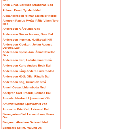
Ahlin Einar, Bergsbo Strängnäs Söd
Ahlman Ernst, Tynderö Med
Alexanderssen Hilmar Steinkjer Norge
Almgren Paulus Myrås-Pålle Viken Torp
Med
Andersson A Årsunda Gäs
Andersson Gössa Anders, Orsa Dal
Andersson Ingemar, Hudiksvall Häl
Andersson Klockar-, Johan August,
Dorotea Lap
Andersson Spess-Jon, Åmot Ockelbo
Gäs
Andersson Karl, Loftahammar Små
Andersson Karls Anders Boda Dal
Andersson Lång Anders Haverö Med
Andersson Höök Olle, Rättvik Dal
Andersson Stig, Grimslöv Små
Annell Oscar, Lidensboda Med
Apelgren Carl Fredrik, Bollnäs Häl
Arnqvist Manfred, Ljusvattnet Väb
Arnqvist Manne Ljusvattnet Väb
Aronsson Kris Karl, Leksand Dal
Baumgarten Carl Leonard von, Roma
Got
Bergman Abraham Östavall Med
Bengtlars Selim, Malung Dal