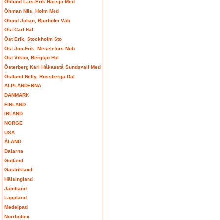
Öhlund Lars-Erik Hässjö Med
Öhman Nils, Holm Med
Ölund Johan, Bjurholm Väb
Öst Carl Häl
Öst Erik, Stockholm Sto
Öst Jon-Erik, Meselefors Nob
Öst Viktor, Bergsjö Häl
Österberg Karl Håkanstå Sundsvall Med
Östlund Nelly, Rossberga Dal
ALPLÄNDERNA
DANMARK
FINLAND
IRLAND
NORGE
USA
ÅLAND
Dalarna
Gotland
Gästrikland
Hälsingland
Jämtland
Lappland
Medelpad
Norrbotten