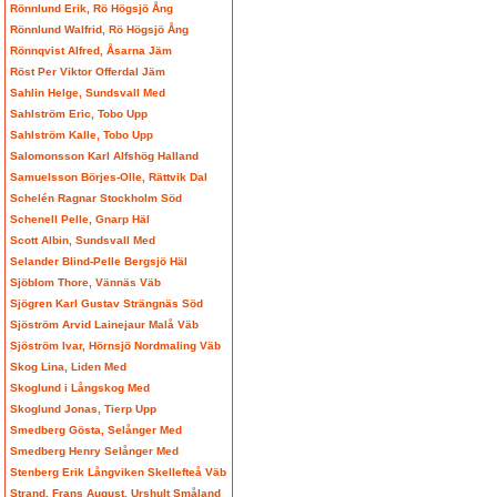
Rönnlund Erik, Rö Högsjö Ång
Rönnlund Walfrid, Rö Högsjö Ång
Rönnqvist Alfred, Åsarna Jäm
Röst Per Viktor Offerdal Jäm
Sahlin Helge, Sundsvall Med
Sahlström Eric, Tobo Upp
Sahlström Kalle, Tobo Upp
Salomonsson Karl Alfshög Halland
Samuelsson Börjes-Olle, Rättvik Dal
Schelén Ragnar Stockholm Söd
Schenell Pelle, Gnarp Häl
Scott Albin, Sundsvall Med
Selander Blind-Pelle Bergsjö Häl
Sjöblom Thore, Vännäs Väb
Sjögren Karl Gustav Strängnäs Söd
Sjöström Arvid Lainejaur Malå Väb
Sjöström Ivar, Hörnsjö Nordmaling Väb
Skog Lina, Liden Med
Skoglund i Långskog Med
Skoglund Jonas, Tierp Upp
Smedberg Gösta, Selånger Med
Smedberg Henry Selånger Med
Stenberg Erik Långviken Skellefteå Väb
Strand, Frans August, Urshult Småland