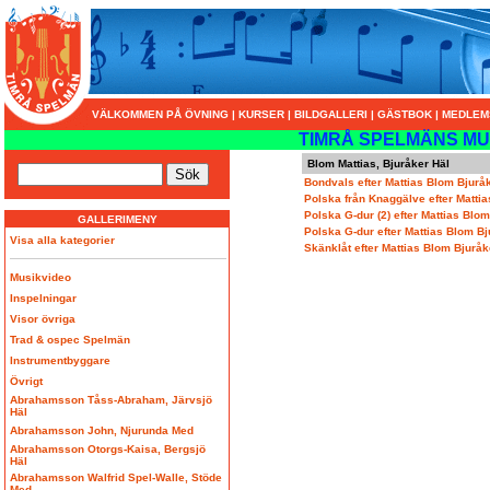
VÄLKOMMEN PÅ ÖVNING
|
KURSER
|
BILDGALLERI
|
GÄSTBOK
|
MEDLEM
TIMRÅ SPELMÄNS MU
Blom Mattias, Bjuråker Häl
Bondvals efter Mattias Blom Bjurå
Polska från Knaggälve efter Matti
Polska G-dur (2) efter Mattias Blo
GALLERIMENY
Polska G-dur efter Mattias Blom Bj
Visa alla kategorier
Skänklåt efter Mattias Blom Bjuråk
Musikvideo
Inspelningar
Visor övriga
Trad & ospec Spelmän
Instrumentbyggare
Övrigt
Abrahamsson Tåss-Abraham, Järvsjö
Häl
Abrahamsson John, Njurunda Med
Abrahamsson Otorgs-Kaisa, Bergsjö
Häl
Abrahamsson Walfrid Spel-Walle, Stöde
Med