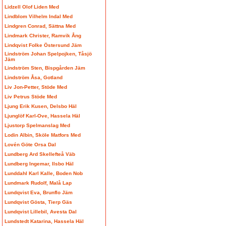
Lidzell Olof Liden Med
Lindblom Vilhelm Indal Med
Lindgren Conrad, Sättna Med
Lindmark Christer, Ramvik Ång
Lindqvist Folke Östersund Jäm
Lindström Johan Spelpojken, Tåsjö
Jäm
Lindström Sten, Bispgården Jäm
Lindström Åsa, Gotland
Liv Jon-Petter, Stöde Med
Liv Petrus Stöde Med
Ljung Erik Kusen, Delsbo Häl
Ljunglöf Karl-Ove, Hassela Häl
Ljustorp Spelmanslag Med
Lodin Albin, Sköle Matfors Med
Lovén Göte Orsa Dal
Lundberg Ard Skellefteå Väb
Lundberg Ingemar, Ilsbo Häl
Lunddahl Karl Kalle, Boden Nob
Lundmark Rudolf, Malå Lap
Lundqvist Eva, Brunflo Jäm
Lundqvist Gösta, Tierp Gäs
Lundqvist Lillebil, Avesta Dal
Lundstedt Katarina, Hassela Häl