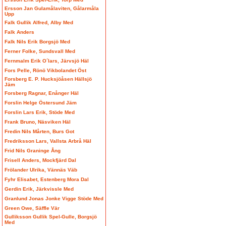
Ersson Jan Gulamålaviten, Gålarmåla
Upp
Falk Gullik Alfred, Alby Med
Falk Anders
Falk Nils Erik Borgsjö Med
Ferner Folke, Sundsvall Med
Fernmalm Erik O´lars, Järvsjö Häl
Fors Pelle, Rönö Vikbolandet Öst
Forsberg E. P. Hucksjöåsen Hällsjö
Jäm
Forsberg Ragnar, Enånger Häl
Forslin Helge Östersund Jäm
Forslin Lars Erik, Stöde Med
Frank Bruno, Näsviken Häl
Fredin Nils Mårten, Burs Got
Fredriksson Lars, Vallsta Arbrå Häl
Frid Nils Graninge Ång
Frisell Anders, Mockfjärd Dal
Frölander Ulrika, Vännäs Väb
Fyhr Elisabet, Estenberg Mora Dal
Gerdin Erik, Järkvissle Med
Granlund Jonas Jonke Vigge Stöde Med
Green Owe, Säffle Vär
Gulliksson Gullik Spel-Gulle, Borgsjö
Med