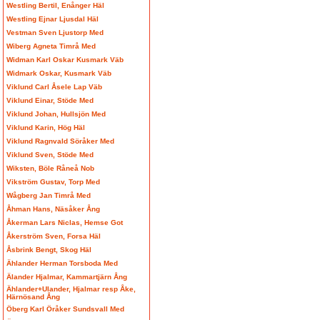
Westling Bertil, Enånger Häl
Westling Ejnar Ljusdal Häl
Vestman Sven Ljustorp Med
Wiberg Agneta Timrå Med
Widman Karl Oskar Kusmark Väb
Widmark Oskar, Kusmark Väb
Viklund Carl Åsele Lap Väb
Viklund Einar, Stöde Med
Viklund Johan, Hullsjön Med
Viklund Karin, Hög Häl
Viklund Ragnvald Söråker Med
Viklund Sven, Stöde Med
Wiksten, Böle Råneå Nob
Vikström Gustav, Torp Med
Wågberg Jan Timrå Med
Åhman Hans, Näsåker Ång
Åkerman Lars Niclas, Hemse Got
Åkerström Sven, Forsa Häl
Åsbrink Bengt, Skog Häl
Ählander Herman Torsboda Med
Älander Hjalmar, Kammartjärn Ång
Ählander+Ulander, Hjalmar resp Åke,
Härnösand Ång
Öberg Karl Öråker Sundsvall Med