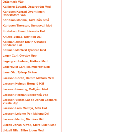
Gräsmark Väb
Kallberg Edvard, Österström Med
Karlsson Konrad Överklinten
Robertsfors Vab
Karlsson Monika, Tävelsås Små
Karlsson Thorsten, Sundsvall Med
Kindström Einar, Hassela Häl
Knutes Jonas, Enviken Dal
Källman Johan Edvin Östanbo
Sandarne Häl
Källman Manfred Tynderö Med
Lager Carl, Gryttby Upp
Lagergren Helmer, Matfors Med
Lagerqvist Carl, Malmberget Nob
Lans Ola, Sjörup Skåne
Larsson Göran, Hamre Matfors Med
Larsson Helmer, Bergsjö Häl
Larsson Henning, Gullgård Med
Larsson Herman Skellefteå Väb
Larsson Viksta-Lasse Johan Leonard,
Viksta Upp
Larsson Lars Malmyr, Alfta Häl
Larsson Lejsme Per, Malung Dal
Larsson Martin, Nianfors Häl
Lidzell Jonas Alfred, Sillre Liden Med
Lidzell Nils, Sillre Liden Med