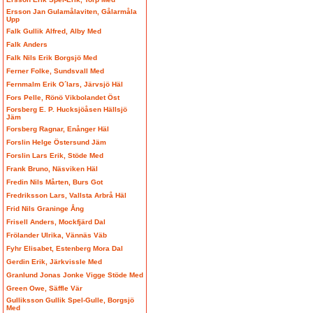
Ersson Jan Gulamålaviten, Gålarmåla
Upp
Falk Gullik Alfred, Alby Med
Falk Anders
Falk Nils Erik Borgsjö Med
Ferner Folke, Sundsvall Med
Fernmalm Erik O´lars, Järvsjö Häl
Fors Pelle, Rönö Vikbolandet Öst
Forsberg E. P. Hucksjöåsen Hällsjö
Jäm
Forsberg Ragnar, Enånger Häl
Forslin Helge Östersund Jäm
Forslin Lars Erik, Stöde Med
Frank Bruno, Näsviken Häl
Fredin Nils Mårten, Burs Got
Fredriksson Lars, Vallsta Arbrå Häl
Frid Nils Graninge Ång
Frisell Anders, Mockfjärd Dal
Frölander Ulrika, Vännäs Väb
Fyhr Elisabet, Estenberg Mora Dal
Gerdin Erik, Järkvissle Med
Granlund Jonas Jonke Vigge Stöde Med
Green Owe, Säffle Vär
Gulliksson Gullik Spel-Gulle, Borgsjö
Med