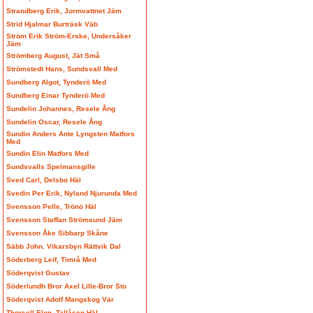
Strandberg Erik, Jormvattnet Jäm
Strid Hjalmar Burträsk Väb
Ström Erik Ström-Erske, Undersåker
Jäm
Strömberg August, Jät Små
Strömstedt Hans, Sundsvall Med
Sundberg Algot, Tynderö Med
Sundberg Einar Tynderö Med
Sundelin Johannes, Resele Ång
Sundelin Oscar, Resele Ång
Sundin Anders Ante Lyngsten Matfors
Med
Sundin Elin Matfors Med
Sundsvalls Spelmansgille
Sved Carl, Delsbo Häl
Svedin Per Erik, Nyland Njurunda Med
Svensson Pelle, Trönö Häl
Svensson Staffan Strömsund Jäm
Svensson Åke Sibbarp Skåne
Säbb John. Vikarsbyn Rättvik Dal
Söderberg Leif, Timrå Med
Söderqvist Gustav
Söderlundh Bror Axel Lille-Bror Sto
Söderqvist Adolf Mangskog Vär
Thorsell Elon, Tallåsen Häl