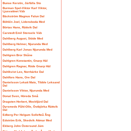
Bunse Kerstin, Järfälla Sto
Burman Spel-Viktor Karl Viktor,
Ljusvattnet Väb
Bäckström Magnus Falun Dal
Böhlén Joel, Lidensboda Med
Börtas Hans, Rättvik Dal
Carstedt Emil Stensele Väb
Dahlberg August, Stöde Med
Dahlberg Helmer, Njurunda Med
Dahlberg Karl Jonas Njurunda Med
Dahlgren Bror Skåne
Dahlgren Konstantin, Gnarp Häl
Dahlgren Ragnar, Röde Gnarp Häl
Dahlkvist Leo, Norrbärke Dal
Dahlfors Hans, Ore Dal
Danielsson Lekatt Mats, Tibble Leksand
Dal
Danielsson Viktor, Njurunda Med
Donat Sven, Höreda Små
Dragsten Herbert, Mockfjärd Dal
Dyrsmeds Påhl-Olle, Östbjörka Rättvik
Dal
Edberg Per Helgum Sollefteå Ång
Edström Erik, Skedvik Attmar Med
Ekberg John Östersund Jäm