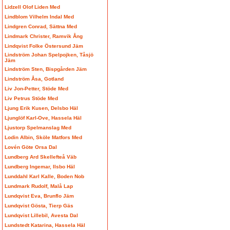
Lidzell Olof Liden Med
Lindblom Vilhelm Indal Med
Lindgren Conrad, Sättna Med
Lindmark Christer, Ramvik Ång
Lindqvist Folke Östersund Jäm
Lindström Johan Spelpojken, Tåsjö
Jäm
Lindström Sten, Bispgården Jäm
Lindström Åsa, Gotland
Liv Jon-Petter, Stöde Med
Liv Petrus Stöde Med
Ljung Erik Kusen, Delsbo Häl
Ljunglöf Karl-Ove, Hassela Häl
Ljustorp Spelmanslag Med
Lodin Albin, Sköle Matfors Med
Lovén Göte Orsa Dal
Lundberg Ard Skellefteå Väb
Lundberg Ingemar, Ilsbo Häl
Lunddahl Karl Kalle, Boden Nob
Lundmark Rudolf, Malå Lap
Lundqvist Eva, Brunflo Jäm
Lundqvist Gösta, Tierp Gäs
Lundqvist Lillebil, Avesta Dal
Lundstedt Katarina, Hassela Häl