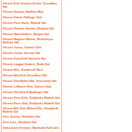
Olsson Erik Snickar-Erske, Ovanåker
Häl
Olsson Gunnar, Matfors Med
Olsson Göran Föllinge Jäm
Olsson Pers Hans, Rättvik Dal
Olsson Pekkos Helmer, Bingsjö Dal
Olsson Hjort-Anders, Bingsö Dal
Olsson Magnus Manne, Brunnmyra
Bollnäs Häl
Olsson Jonas, Galven Gäs
Olsson Jonas Järvsjö Häl
Olsson Korp-Erik Hassela Häl
Olsson Laggar Anders, Boda Dal
Olsson Nils, Sundsvall Med
Olsson Näs-Erik Ovanåker Häl
Olsson Olof Bolls-Olle, Knisslebo Häl
Olsson Lillback Olov, Galven Gäs
Olsson Ols-David Njutånger Häl
Olsson Pers Erik, Östbjörka Rättvik Dal
Olsson Pers Olof, Östbjörka Rättvik Dal
Olsson-Blå Olof, Blånn-Olle, Västgärde
Rättvik Dal
Orre Gunnar, Älvdalen Dal
Orre Lars, Älvdalen Dal
Oskarsson Kristian, Björkede Kall Jäm