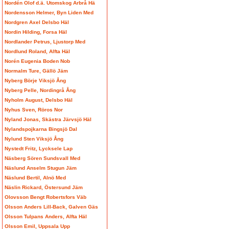
Nordén Olof d.ä. Utomskog Arbrå Hä
Nordensson Helmer, Byn Liden Med
Nordgren Axel Delsbo Häl
Nordin Hilding, Forsa Häl
Nordlander Petrus, Ljustorp Med
Nordlund Roland, Alfta Häl
Norén Eugenia Boden Nob
Normalm Ture, Gällö Jäm
Nyberg Börje Viksjö Ång
Nyberg Pelle, Nordingrå Ång
Nyholm August, Delsbo Häl
Nyhus Sven, Röros Nor
Nyland Jonas, Skästra Järvsjö Häl
Nylandspojkarna Bingsjö Dal
Nylund Sten Viksjö Ång
Nystedt Fritz, Lycksele Lap
Näsberg Sören Sundsvall Med
Näslund Anselm Stugun Jäm
Näslund Bertil, Alnö Med
Näslin Rickard, Östersund Jäm
Olovsson Bengt Robertsfors Väb
Olsson Anders Lill-Back, Galven Gäs
Olsson Tulpans Anders, Alfta Häl
Olsson Emil, Uppsala Upp