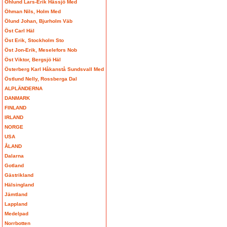
Öhlund Lars-Erik Hässjö Med
Öhman Nils, Holm Med
Ölund Johan, Bjurholm Väb
Öst Carl Häl
Öst Erik, Stockholm Sto
Öst Jon-Erik, Meselefors Nob
Öst Viktor, Bergsjö Häl
Österberg Karl Håkanstå Sundsvall Med
Östlund Nelly, Rossberga Dal
ALPLÄNDERNA
DANMARK
FINLAND
IRLAND
NORGE
USA
ÅLAND
Dalarna
Gotland
Gästrikland
Hälsingland
Jämtland
Lappland
Medelpad
Norrbotten