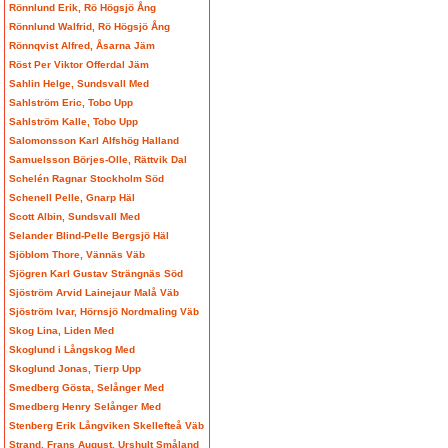
Rönnlund Erik, Rö Högsjö Ång
Rönnlund Walfrid, Rö Högsjö Ång
Rönnqvist Alfred, Åsarna Jäm
Röst Per Viktor Offerdal Jäm
Sahlin Helge, Sundsvall Med
Sahlström Eric, Tobo Upp
Sahlström Kalle, Tobo Upp
Salomonsson Karl Alfshög Halland
Samuelsson Börjes-Olle, Rättvik Dal
Schelén Ragnar Stockholm Söd
Schenell Pelle, Gnarp Häl
Scott Albin, Sundsvall Med
Selander Blind-Pelle Bergsjö Häl
Sjöblom Thore, Vännäs Väb
Sjögren Karl Gustav Strängnäs Söd
Sjöström Arvid Lainejaur Malå Väb
Sjöström Ivar, Hörnsjö Nordmaling Väb
Skog Lina, Liden Med
Skoglund i Långskog Med
Skoglund Jonas, Tierp Upp
Smedberg Gösta, Selånger Med
Smedberg Henry Selånger Med
Stenberg Erik Långviken Skellefteå Väb
Strand, Frans August, Urshult Småland