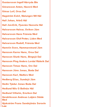
Gustavsson Ingolf Härryda Ble
Göransson Anton, Haverö Med
Göras Leif, Orsa Dal
Hagström Eskil, Malungen NH Häl
Hall Johan, Arbrå Häl
Hall Jon-Erik, Fjusnäs Hassela Häl
Halvarsson Halvar, Oviken Jäm
Halvarsson Hans Fränsta Med
Halvarsson Olof Petter, Liden Med
Halvarsson Rudolf, Fränsta Med
Hamrén Sven, Hammarstrand Jäm
Hansson Karns Hans, Orsa Dal
Hansson Slunk Hans, Bingsjö Dal
Hansson Plog Anders Lerdal Rättvik Dal
Hansson Timas Hans, Ore Dal
Hansson Jöns Jonas, Boda Dal
Hansson Karl, Matfors Med
Hedberg Elias, Sundsjö Jäm
Hedin Tjädur Jonas Boda Dal
Hedlund Nils G Bollnäs Häl
Hedlund Vilhelm, Enviken Dal
Hendriksson Andreas Lotjärn Stöde
Med
Hjukström Frans Sandsjönäs Sorsele
Lap