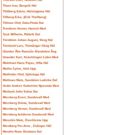
Thorn Ivar, Bergvik Häl
Thillberg Edvin, Hälsingtuna Häl
Tillberg Erke, (Erik Thellberg)
Tillman Olof, Dala-Floda Dal
Trondson Verner, Haverö Med
Tysk Wilhelm, Rättvik Dal
Törnblom Johan August, Skog Häl
Törnlund Lars, Tönnånger Skog Häl
Ulander Åke Ramsås Älandsbro Ång
Unander Karl, Kväcklingen Liden Med
Wahlman Hans Pajas, Alfta Häl
Wallin Cylon, Valö Upp
Wallinder Olof, Själstuga Häl
Wallman Mats, Saxdalen Ludvika Dal
Vedin Andrev Galtström Njurunda Med
Weiland John Solna Sto
Wernberg Evert, Sundsvall Med
Wernberg Gösta, Sundsvall Med
Wernberg Verner, Sundsvall Med
Wernberg bröderna Sundsvall Med
Wesslén Mats, Överlövsta Upp
Westberg Per-Arne , Enånger Häl
Westlin Rune Älvdalen Dal