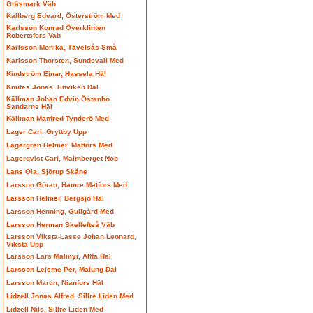
Gräsmark Väb
Kallberg Edvard, Österström Med
Karlsson Konrad Överklinten
Robertsfors Vab
Karlsson Monika, Tävelsås Små
Karlsson Thorsten, Sundsvall Med
Kindström Einar, Hassela Häl
Knutes Jonas, Enviken Dal
Källman Johan Edvin Östanbo
Sandarne Häl
Källman Manfred Tynderö Med
Lager Carl, Gryttby Upp
Lagergren Helmer, Matfors Med
Lagerqvist Carl, Malmberget Nob
Lans Ola, Sjörup Skåne
Larsson Göran, Hamre Matfors Med
Larsson Helmer, Bergsjö Häl
Larsson Henning, Gullgård Med
Larsson Herman Skellefteå Väb
Larsson Viksta-Lasse Johan Leonard,
Viksta Upp
Larsson Lars Malmyr, Alfta Häl
Larsson Lejsme Per, Malung Dal
Larsson Martin, Nianfors Häl
Lidzell Jonas Alfred, Sillre Liden Med
Lidzell Nils, Sillre Liden Med