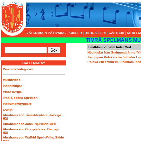
VÄLKOMMEN PÅ ÖVNING
|
KURSER
|
BILDGALLERI
|
GÄSTBOK
|
MEDLEM
TIMRÅ SPELMÄNS MU
Lindblom Vilhelm Indal Med
Högtidslåt från Gudmundtjärn ef V
Järnpipan Polska efter Vilhelm Li
Polska efter Vilhelm Lindblom Ind
GALLERIMENY
Visa alla kategorier
Musikvideo
Inspelningar
Visor övriga
Trad & ospec Spelmän
Instrumentbyggare
Övrigt
Abrahamsson Tåss-Abraham, Järvsjö
Häl
Abrahamsson John, Njurunda Med
Abrahamsson Otorgs-Kaisa, Bergsjö
Häl
Abrahamsson Walfrid Spel-Walle, Stöde
Med