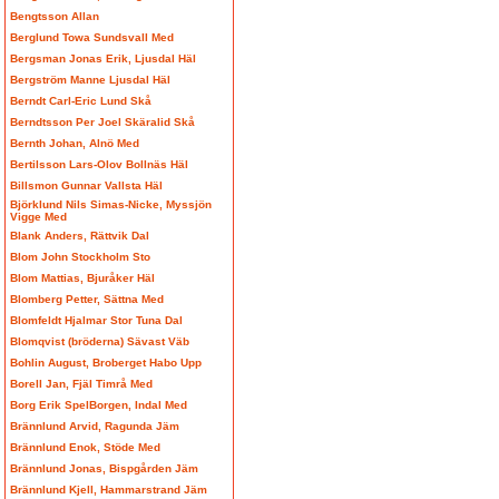
Bengtsson Allan
Berglund Towa Sundsvall Med
Bergsman Jonas Erik, Ljusdal Häl
Bergström Manne Ljusdal Häl
Berndt Carl-Eric Lund Skå
Berndtsson Per Joel Skäralid Skå
Bernth Johan, Alnö Med
Bertilsson Lars-Olov Bollnäs Häl
Billsmon Gunnar Vallsta Häl
Björklund Nils Simas-Nicke, Myssjön
Vigge Med
Blank Anders, Rättvik Dal
Blom John Stockholm Sto
Blom Mattias, Bjuråker Häl
Blomberg Petter, Sättna Med
Blomfeldt Hjalmar Stor Tuna Dal
Blomqvist (bröderna) Sävast Väb
Bohlin August, Broberget Habo Upp
Borell Jan, Fjäl Timrå Med
Borg Erik SpelBorgen, Indal Med
Brännlund Arvid, Ragunda Jäm
Brännlund Enok, Stöde Med
Brännlund Jonas, Bispgården Jäm
Brännlund Kjell, Hammarstrand Jäm