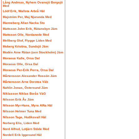
Lång Andreas, Nyhem Ovansjö Borgsjö
Med
Lööf Erik, Wallsta Arbrå Häl
Majström Per, Maj Njurunda Med
Manneberg Allan Nacka Sto
Mattsson John Erik, Rätansbyn Jäm
Mattsson Olle, Nordanede Med
Mellberg Olof, Flygge Liden Med
Moberg Kristina, Sundsjö Jäm
Modén Arne Rätan (sen Stockholm) Jäm
Moraeus Kalle, Orsa Dal
Moraeus Olle, Orsa Dal
Moraeus Per-Erik Perra, Orsa Dal
Mårtensson Alexander Rossön Jäm
Mårtensson Arne Dorotea Väb
Nahlin Jonas, Östersund Jäm
Niklasson Niklas Borås VäG
Nilsson Erik Ås Jäm
Nilsson Myr-Hans, Myra Alfta Häl
Nilsson Helmer Tuna Med
Nilsson Tage, Hudiksvall Häl
Norberg Elis, Liden Med
Nord Alfred, Lotjärn Stöde Med
Nordell Erik Iggesund Häl