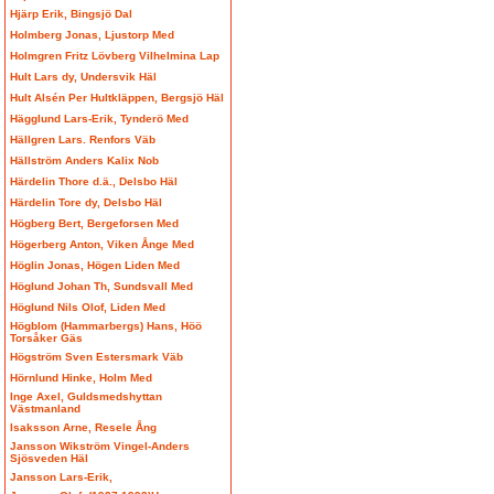
Hjärp Erik, Bingsjö Dal
Holmberg Jonas, Ljustorp Med
Holmgren Fritz Lövberg Vilhelmina Lap
Hult Lars dy, Undersvik Häl
Hult Alsén Per Hultkläppen, Bergsjö Häl
Hägglund Lars-Erik, Tynderö Med
Hällgren Lars. Renfors Väb
Hällström Anders Kalix Nob
Härdelin Thore d.ä., Delsbo Häl
Härdelin Tore dy, Delsbo Häl
Högberg Bert, Bergeforsen Med
Högerberg Anton, Viken Ånge Med
Höglin Jonas, Högen Liden Med
Höglund Johan Th, Sundsvall Med
Höglund Nils Olof, Liden Med
Högblom (Hammarbergs) Hans, Höö
Torsåker Gäs
Högström Sven Estersmark Väb
Hörnlund Hinke, Holm Med
Inge Axel, Guldsmedshyttan
Västmanland
Isaksson Arne, Resele Ång
Jansson Wikström Vingel-Anders
Sjösveden Häl
Jansson Lars-Erik,