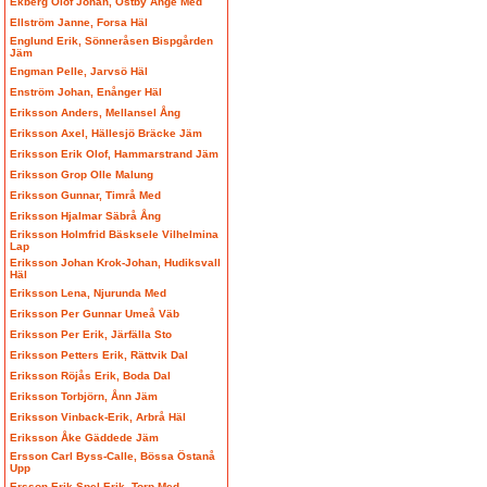
Ekberg Olof Johan, Östby Ånge Med
Ellström Janne, Forsa Häl
Englund Erik, Sönneråsen Bispgården
Jäm
Engman Pelle, Jarvsö Häl
Enström Johan, Enånger Häl
Eriksson Anders, Mellansel Ång
Eriksson Axel, Hällesjö Bräcke Jäm
Eriksson Erik Olof, Hammarstrand Jäm
Eriksson Grop Olle Malung
Eriksson Gunnar, Timrå Med
Eriksson Hjalmar Säbrå Ång
Eriksson Holmfrid Bäsksele Vilhelmina
Lap
Eriksson Johan Krok-Johan, Hudiksvall
Häl
Eriksson Lena, Njurunda Med
Eriksson Per Gunnar Umeå Väb
Eriksson Per Erik, Järfälla Sto
Eriksson Petters Erik, Rättvik Dal
Eriksson Röjås Erik, Boda Dal
Eriksson Torbjörn, Ånn Jäm
Eriksson Vinback-Erik, Arbrå Häl
Eriksson Åke Gäddede Jäm
Ersson Carl Byss-Calle, Bössa Östanå
Upp
Ersson Erik Spel-Erik, Torp Med