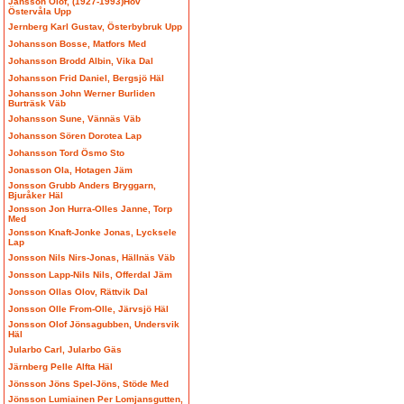
Jansson Olof, (1927-1993)Hov
Östervåla Upp
Jernberg Karl Gustav, Österbybruk Upp
Johansson Bosse, Matfors Med
Johansson Brodd Albin, Vika Dal
Johansson Frid Daniel, Bergsjö Häl
Johansson John Werner Burliden
Burträsk Väb
Johansson Sune, Vännäs Väb
Johansson Sören Dorotea Lap
Johansson Tord Ösmo Sto
Jonasson Ola, Hotagen Jäm
Jonsson Grubb Anders Bryggarn,
Bjuråker Häl
Jonsson Jon Hurra-Olles Janne, Torp
Med
Jonsson Knaft-Jonke Jonas, Lycksele
Lap
Jonsson Nils Nirs-Jonas, Hällnäs Väb
Jonsson Lapp-Nils Nils, Offerdal Jäm
Jonsson Ollas Olov, Rättvik Dal
Jonsson Olle From-Olle, Järvsjö Häl
Jonsson Olof Jönsagubben, Undersvik
Häl
Jularbo Carl, Jularbo Gäs
Järnberg Pelle Alfta Häl
Jönsson Jöns Spel-Jöns, Stöde Med
Jönsson Lumiainen Per Lomjansgutten,