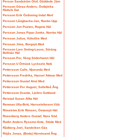
Person Sandström Olof, Gäddede Jäm
Persson Göras-Anders, Östbjörka
Rättvik Dal
Persson Erik Östloning Indal Med
Persson Långbacka-Jan, Rasbo Upp
Persson Jon Pusten, Rogsta Häl
Persson Jonas Pipar-Jonke, Norrbo Häl
Persson Julius, Kölsillre Med
Persson Jöns, Borgsjö Med
Persson Lars Geting-Lasse, Söräng
Bollnäs Häl
Persson Per, Skog Söderhamn Häl
Persson U Örträsk Lycksele Nob
Pettersson Calle, Njurunda Med
Pettersson Fredrika, Hassel Attmar Med
Pettersson Gustaf Alnö Med
Pettersson Per August, Sollefteå Ång
Pettersson Svante, Lärbro Gottland
Reistad Susan Alfta Häl
Renman Ulla-Britt, Harrseleforsen Väb
Rimström Erik Rimsen, Östansjö Häl
Rosenberg Anders Gustaf, Nora Söd
Rudin Anders Ryssmo-Ante, Stöde Med
Rådberg Joel, Sandviken Gäs
Röjås Jonas, (Boda) Härnösand Ång