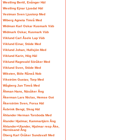
Westling Bertil, Enånger Häl
Westling Ejnar Ljusdal Häl
Vestman Sven Ljustorp Med
Wiberg Agneta Timrå Med
Widman Karl Oskar Kusmark Väb
Widmark Oskar, Kusmark Väb
Viklund Carl Åsele Lap Väb
Viklund Einar, Stöde Med
Viklund Johan, Hullsjön Med
Viklund Karin, Hög Häl
Viklund Ragnvald Söråker Med
Viklund Sven, Stöde Med
Wiksten, Böle Råneå Nob
Vikström Gustav, Torp Med
Wågberg Jan Timrå Med
Åhman Hans, Näsåker Ång
Åkerman Lars Niclas, Hemse Got
Åkerström Sven, Forsa Häl
Åsbrink Bengt, Skog Häl
Ählander Herman Torsboda Med
Älander Hjalmar, Kammartjärn Ång
Ählander+Ulander, Hjalmar resp Åke,
Härnösand Ång
Öberg Karl Öråker Sundsvall Med