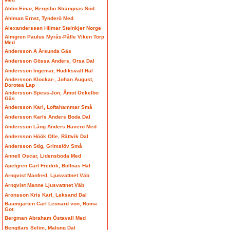
Ahlin Einar, Bergsbo Strängnäs Söd
Ahlman Ernst, Tynderö Med
Alexanderssen Hilmar Steinkjer Norge
Almgren Paulus Myrås-Pålle Viken Torp
Med
Andersson A Årsunda Gäs
Andersson Gössa Anders, Orsa Dal
Andersson Ingemar, Hudiksvall Häl
Andersson Klockar-, Johan August,
Dorotea Lap
Andersson Spess-Jon, Åmot Ockelbo
Gäs
Andersson Karl, Loftahammar Små
Andersson Karls Anders Boda Dal
Andersson Lång Anders Haverö Med
Andersson Höök Olle, Rättvik Dal
Andersson Stig, Grimslöv Små
Annell Oscar, Lidensboda Med
Apelgren Carl Fredrik, Bollnäs Häl
Arnqvist Manfred, Ljusvattnet Väb
Arnqvist Manne Ljusvattnet Väb
Aronsson Kris Karl, Leksand Dal
Baumgarten Carl Leonard von, Roma
Got
Bergman Abraham Östavall Med
Bengtlars Selim, Malung Dal