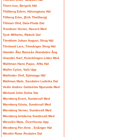
Thorn Ivar, Bergvik Häl
Thillberg Edvin, Hälsingtuna Häl
Tillberg Erke, (Erik Thellberg)
Tillman Olof, Dala-Floda Dal
Trondson Verner, Haverö Med
Tysk Wilhelm, Rättvik Dal
Törnblom Johan August, Skog Häl
Törnlund Lars, Tönnånger Skog Häl
Ulander Åke Ramsås Älandsbro Ång
Unander Karl, Kväcklingen Liden Med
Wahlman Hans Pajas, Alfta Häl
Wallin Cylon, Valö Upp
Wallinder Olof, Själstuga Häl
Wallman Mats, Saxdalen Ludvika Dal
Vedin Andrev Galtström Njurunda Med
Weiland John Solna Sto
Wernberg Evert, Sundsvall Med
Wernberg Gösta, Sundsvall Med
Wernberg Verner, Sundsvall Med
Wernberg bröderna Sundsvall Med
Wesslén Mats, Överlövsta Upp
Westberg Per-Arne , Enånger Häl
Westlin Rune Älvdalen Dal