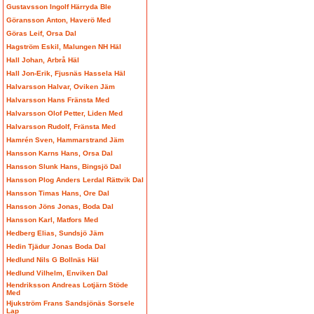
Gustavsson Ingolf Härryda Ble
Göransson Anton, Haverö Med
Göras Leif, Orsa Dal
Hagström Eskil, Malungen NH Häl
Hall Johan, Arbrå Häl
Hall Jon-Erik, Fjusnäs Hassela Häl
Halvarsson Halvar, Oviken Jäm
Halvarsson Hans Fränsta Med
Halvarsson Olof Petter, Liden Med
Halvarsson Rudolf, Fränsta Med
Hamrén Sven, Hammarstrand Jäm
Hansson Karns Hans, Orsa Dal
Hansson Slunk Hans, Bingsjö Dal
Hansson Plog Anders Lerdal Rättvik Dal
Hansson Timas Hans, Ore Dal
Hansson Jöns Jonas, Boda Dal
Hansson Karl, Matfors Med
Hedberg Elias, Sundsjö Jäm
Hedin Tjädur Jonas Boda Dal
Hedlund Nils G Bollnäs Häl
Hedlund Vilhelm, Enviken Dal
Hendriksson Andreas Lotjärn Stöde
Med
Hjukström Frans Sandsjönäs Sorsele
Lap