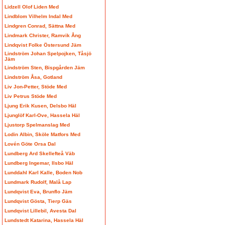
Lidzell Olof Liden Med
Lindblom Vilhelm Indal Med
Lindgren Conrad, Sättna Med
Lindmark Christer, Ramvik Ång
Lindqvist Folke Östersund Jäm
Lindström Johan Spelpojken, Tåsjö
Jäm
Lindström Sten, Bispgården Jäm
Lindström Åsa, Gotland
Liv Jon-Petter, Stöde Med
Liv Petrus Stöde Med
Ljung Erik Kusen, Delsbo Häl
Ljunglöf Karl-Ove, Hassela Häl
Ljustorp Spelmanslag Med
Lodin Albin, Sköle Matfors Med
Lovén Göte Orsa Dal
Lundberg Ard Skellefteå Väb
Lundberg Ingemar, Ilsbo Häl
Lunddahl Karl Kalle, Boden Nob
Lundmark Rudolf, Malå Lap
Lundqvist Eva, Brunflo Jäm
Lundqvist Gösta, Tierp Gäs
Lundqvist Lillebil, Avesta Dal
Lundstedt Katarina, Hassela Häl