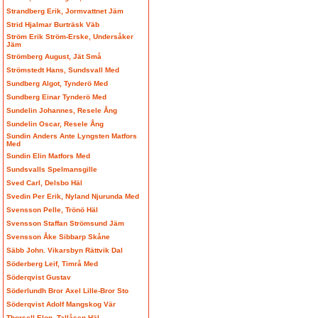
Strandberg Erik, Jormvattnet Jäm
Strid Hjalmar Burträsk Väb
Ström Erik Ström-Erske, Undersåker
Jäm
Strömberg August, Jät Små
Strömstedt Hans, Sundsvall Med
Sundberg Algot, Tynderö Med
Sundberg Einar Tynderö Med
Sundelin Johannes, Resele Ång
Sundelin Oscar, Resele Ång
Sundin Anders Ante Lyngsten Matfors
Med
Sundin Elin Matfors Med
Sundsvalls Spelmansgille
Sved Carl, Delsbo Häl
Svedin Per Erik, Nyland Njurunda Med
Svensson Pelle, Trönö Häl
Svensson Staffan Strömsund Jäm
Svensson Åke Sibbarp Skåne
Säbb John. Vikarsbyn Rättvik Dal
Söderberg Leif, Timrå Med
Söderqvist Gustav
Söderlundh Bror Axel Lille-Bror Sto
Söderqvist Adolf Mangskog Vär
Thorsell Elon, Tallåsen Häl