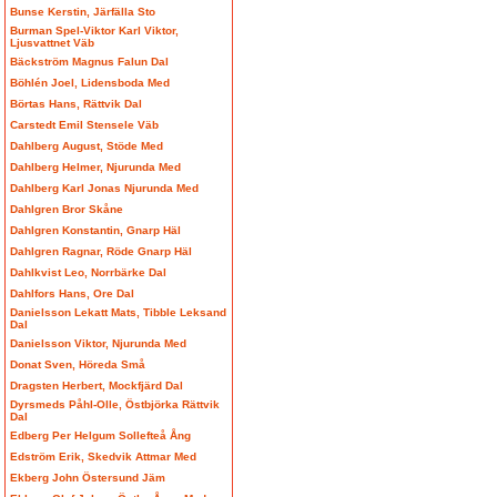
Bunse Kerstin, Järfälla Sto
Burman Spel-Viktor Karl Viktor,
Ljusvattnet Väb
Bäckström Magnus Falun Dal
Böhlén Joel, Lidensboda Med
Börtas Hans, Rättvik Dal
Carstedt Emil Stensele Väb
Dahlberg August, Stöde Med
Dahlberg Helmer, Njurunda Med
Dahlberg Karl Jonas Njurunda Med
Dahlgren Bror Skåne
Dahlgren Konstantin, Gnarp Häl
Dahlgren Ragnar, Röde Gnarp Häl
Dahlkvist Leo, Norrbärke Dal
Dahlfors Hans, Ore Dal
Danielsson Lekatt Mats, Tibble Leksand
Dal
Danielsson Viktor, Njurunda Med
Donat Sven, Höreda Små
Dragsten Herbert, Mockfjärd Dal
Dyrsmeds Påhl-Olle, Östbjörka Rättvik
Dal
Edberg Per Helgum Sollefteå Ång
Edström Erik, Skedvik Attmar Med
Ekberg John Östersund Jäm