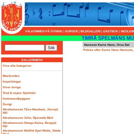
VÄLKOMMEN PÅ ÖVNING
|
KURSER
|
BILDGALLERI
|
GÄSTBOK
|
MEDLEM
TIMRÅ SPELMÄNS MU
Hansson Karns Hans, Orsa Dal
Polska efter Karns Hans Hansson,
GALLERIMENY
Visa alla kategorier
Musikvideo
Inspelningar
Visor övriga
Trad & ospec Spelmän
Instrumentbyggare
Övrigt
Abrahamsson Tåss-Abraham, Järvsjö
Häl
Abrahamsson John, Njurunda Med
Abrahamsson Otorgs-Kaisa, Bergsjö
Häl
Abrahamsson Walfrid Spel-Walle, Stöde
Med