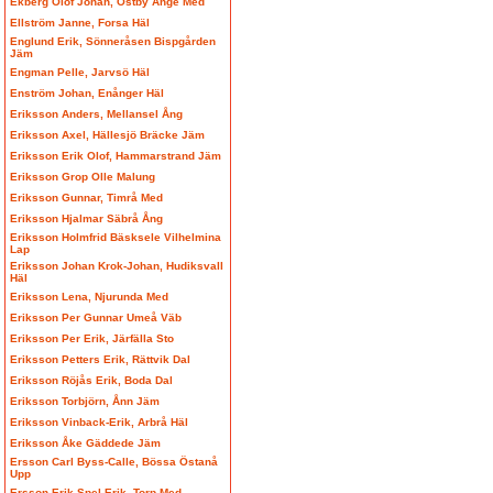
Ekberg Olof Johan, Östby Ånge Med
Ellström Janne, Forsa Häl
Englund Erik, Sönneråsen Bispgården
Jäm
Engman Pelle, Jarvsö Häl
Enström Johan, Enånger Häl
Eriksson Anders, Mellansel Ång
Eriksson Axel, Hällesjö Bräcke Jäm
Eriksson Erik Olof, Hammarstrand Jäm
Eriksson Grop Olle Malung
Eriksson Gunnar, Timrå Med
Eriksson Hjalmar Säbrå Ång
Eriksson Holmfrid Bäsksele Vilhelmina
Lap
Eriksson Johan Krok-Johan, Hudiksvall
Häl
Eriksson Lena, Njurunda Med
Eriksson Per Gunnar Umeå Väb
Eriksson Per Erik, Järfälla Sto
Eriksson Petters Erik, Rättvik Dal
Eriksson Röjås Erik, Boda Dal
Eriksson Torbjörn, Ånn Jäm
Eriksson Vinback-Erik, Arbrå Häl
Eriksson Åke Gäddede Jäm
Ersson Carl Byss-Calle, Bössa Östanå
Upp
Ersson Erik Spel-Erik, Torp Med