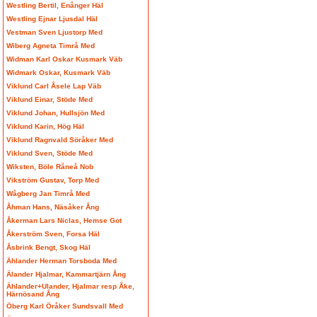
Westling Bertil, Enånger Häl
Westling Ejnar Ljusdal Häl
Vestman Sven Ljustorp Med
Wiberg Agneta Timrå Med
Widman Karl Oskar Kusmark Väb
Widmark Oskar, Kusmark Väb
Viklund Carl Åsele Lap Väb
Viklund Einar, Stöde Med
Viklund Johan, Hullsjön Med
Viklund Karin, Hög Häl
Viklund Ragnvald Söråker Med
Viklund Sven, Stöde Med
Wiksten, Böle Råneå Nob
Vikström Gustav, Torp Med
Wågberg Jan Timrå Med
Åhman Hans, Näsåker Ång
Åkerman Lars Niclas, Hemse Got
Åkerström Sven, Forsa Häl
Åsbrink Bengt, Skog Häl
Ählander Herman Torsboda Med
Älander Hjalmar, Kammartjärn Ång
Ählander+Ulander, Hjalmar resp Åke,
Härnösand Ång
Öberg Karl Öråker Sundsvall Med