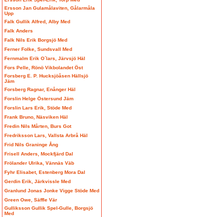
Ersson Jan Gulamålaviten, Gålarmåla
Upp
Falk Gullik Alfred, Alby Med
Falk Anders
Falk Nils Erik Borgsjö Med
Ferner Folke, Sundsvall Med
Fernmalm Erik O´lars, Järvsjö Häl
Fors Pelle, Rönö Vikbolandet Öst
Forsberg E. P. Hucksjöåsen Hällsjö
Jäm
Forsberg Ragnar, Enånger Häl
Forslin Helge Östersund Jäm
Forslin Lars Erik, Stöde Med
Frank Bruno, Näsviken Häl
Fredin Nils Mårten, Burs Got
Fredriksson Lars, Vallsta Arbrå Häl
Frid Nils Graninge Ång
Frisell Anders, Mockfjärd Dal
Frölander Ulrika, Vännäs Väb
Fyhr Elisabet, Estenberg Mora Dal
Gerdin Erik, Järkvissle Med
Granlund Jonas Jonke Vigge Stöde Med
Green Owe, Säffle Vär
Gulliksson Gullik Spel-Gulle, Borgsjö
Med