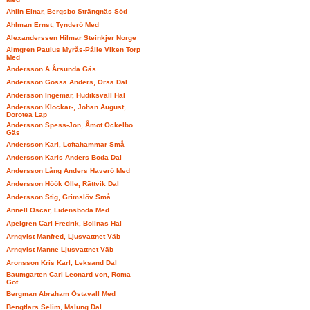
Ahlin Einar, Bergsbo Strängnäs Söd
Ahlman Ernst, Tynderö Med
Alexanderssen Hilmar Steinkjer Norge
Almgren Paulus Myrås-Pålle Viken Torp
Med
Andersson A Årsunda Gäs
Andersson Gössa Anders, Orsa Dal
Andersson Ingemar, Hudiksvall Häl
Andersson Klockar-, Johan August,
Dorotea Lap
Andersson Spess-Jon, Åmot Ockelbo
Gäs
Andersson Karl, Loftahammar Små
Andersson Karls Anders Boda Dal
Andersson Lång Anders Haverö Med
Andersson Höök Olle, Rättvik Dal
Andersson Stig, Grimslöv Små
Annell Oscar, Lidensboda Med
Apelgren Carl Fredrik, Bollnäs Häl
Arnqvist Manfred, Ljusvattnet Väb
Arnqvist Manne Ljusvattnet Väb
Aronsson Kris Karl, Leksand Dal
Baumgarten Carl Leonard von, Roma
Got
Bergman Abraham Östavall Med
Bengtlars Selim, Malung Dal