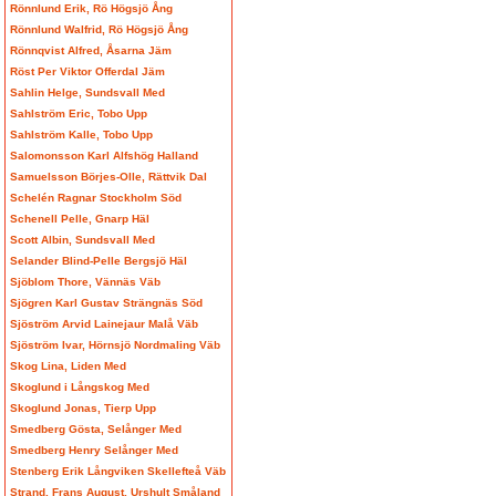
Rönnlund Erik, Rö Högsjö Ång
Rönnlund Walfrid, Rö Högsjö Ång
Rönnqvist Alfred, Åsarna Jäm
Röst Per Viktor Offerdal Jäm
Sahlin Helge, Sundsvall Med
Sahlström Eric, Tobo Upp
Sahlström Kalle, Tobo Upp
Salomonsson Karl Alfshög Halland
Samuelsson Börjes-Olle, Rättvik Dal
Schelén Ragnar Stockholm Söd
Schenell Pelle, Gnarp Häl
Scott Albin, Sundsvall Med
Selander Blind-Pelle Bergsjö Häl
Sjöblom Thore, Vännäs Väb
Sjögren Karl Gustav Strängnäs Söd
Sjöström Arvid Lainejaur Malå Väb
Sjöström Ivar, Hörnsjö Nordmaling Väb
Skog Lina, Liden Med
Skoglund i Långskog Med
Skoglund Jonas, Tierp Upp
Smedberg Gösta, Selånger Med
Smedberg Henry Selånger Med
Stenberg Erik Långviken Skellefteå Väb
Strand, Frans August, Urshult Småland