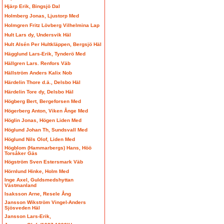
Hjärp Erik, Bingsjö Dal
Holmberg Jonas, Ljustorp Med
Holmgren Fritz Lövberg Vilhelmina Lap
Hult Lars dy, Undersvik Häl
Hult Alsén Per Hultkläppen, Bergsjö Häl
Hägglund Lars-Erik, Tynderö Med
Hällgren Lars. Renfors Väb
Hällström Anders Kalix Nob
Härdelin Thore d.ä., Delsbo Häl
Härdelin Tore dy, Delsbo Häl
Högberg Bert, Bergeforsen Med
Högerberg Anton, Viken Ånge Med
Höglin Jonas, Högen Liden Med
Höglund Johan Th, Sundsvall Med
Höglund Nils Olof, Liden Med
Högblom (Hammarbergs) Hans, Höö
Torsåker Gäs
Högström Sven Estersmark Väb
Hörnlund Hinke, Holm Med
Inge Axel, Guldsmedshyttan
Västmanland
Isaksson Arne, Resele Ång
Jansson Wikström Vingel-Anders
Sjösveden Häl
Jansson Lars-Erik,