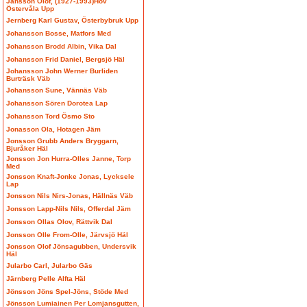
Jansson Olof, (1927-1993)Hov
Östervåla Upp
Jernberg Karl Gustav, Österbybruk Upp
Johansson Bosse, Matfors Med
Johansson Brodd Albin, Vika Dal
Johansson Frid Daniel, Bergsjö Häl
Johansson John Werner Burliden
Burträsk Väb
Johansson Sune, Vännäs Väb
Johansson Sören Dorotea Lap
Johansson Tord Ösmo Sto
Jonasson Ola, Hotagen Jäm
Jonsson Grubb Anders Bryggarn,
Bjuråker Häl
Jonsson Jon Hurra-Olles Janne, Torp
Med
Jonsson Knaft-Jonke Jonas, Lycksele
Lap
Jonsson Nils Nirs-Jonas, Hällnäs Väb
Jonsson Lapp-Nils Nils, Offerdal Jäm
Jonsson Ollas Olov, Rättvik Dal
Jonsson Olle From-Olle, Järvsjö Häl
Jonsson Olof Jönsagubben, Undersvik
Häl
Jularbo Carl, Jularbo Gäs
Järnberg Pelle Alfta Häl
Jönsson Jöns Spel-Jöns, Stöde Med
Jönsson Lumiainen Per Lomjansgutten,