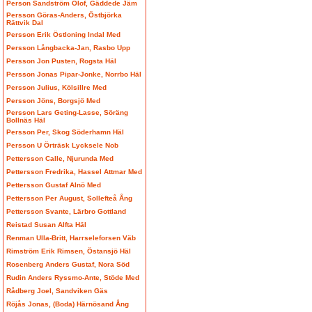
Person Sandström Olof, Gäddede Jäm
Persson Göras-Anders, Östbjörka
Rättvik Dal
Persson Erik Östloning Indal Med
Persson Långbacka-Jan, Rasbo Upp
Persson Jon Pusten, Rogsta Häl
Persson Jonas Pipar-Jonke, Norrbo Häl
Persson Julius, Kölsillre Med
Persson Jöns, Borgsjö Med
Persson Lars Geting-Lasse, Söräng
Bollnäs Häl
Persson Per, Skog Söderhamn Häl
Persson U Örträsk Lycksele Nob
Pettersson Calle, Njurunda Med
Pettersson Fredrika, Hassel Attmar Med
Pettersson Gustaf Alnö Med
Pettersson Per August, Sollefteå Ång
Pettersson Svante, Lärbro Gottland
Reistad Susan Alfta Häl
Renman Ulla-Britt, Harrseleforsen Väb
Rimström Erik Rimsen, Östansjö Häl
Rosenberg Anders Gustaf, Nora Söd
Rudin Anders Ryssmo-Ante, Stöde Med
Rådberg Joel, Sandviken Gäs
Röjås Jonas, (Boda) Härnösand Ång