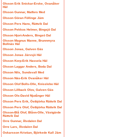
Olsson Erik Snickar-Erske, Ovanåker
Häl
Olsson Gunnar, Matfors Med
Olsson Göran Föllinge Jäm
Olsson Pers Hans, Rättvik Dal
Olsson Pekkos Helmer, Bingsjö Dal
Olsson Hjort-Anders, Bingsö Dal
Olsson Magnus Manne, Brunnmyra
Bollnäs Häl
Olsson Jonas, Galven Gäs
Olsson Jonas Järvsjö Häl
Olsson Korp-Erik Hassela Häl
Olsson Laggar Anders, Boda Dal
Olsson Nils, Sundsvall Med
Olsson Näs-Erik Ovanåker Häl
Olsson Olof Bolls-Olle, Knisslebo Häl
Olsson Lillback Olov, Galven Gäs
Olsson Ols-David Njutånger Häl
Olsson Pers Erik, Östbjörka Rättvik Dal
Olsson Pers Olof, Östbjörka Rättvik Dal
Olsson-Blå Olof, Blånn-Olle, Västgärde
Rättvik Dal
Orre Gunnar, Älvdalen Dal
Orre Lars, Älvdalen Dal
Oskarsson Kristian, Björkede Kall Jäm