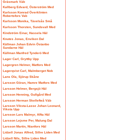
Gräsmark Väb
Kallberg Edvard, Österström Med
Karlsson Konrad Överklinten
Robertsfors Vab
Karlsson Monika, Tävelsås Små
Karlsson Thorsten, Sundsvall Med
Kindström Einar, Hassela Häl
Knutes Jonas, Enviken Dal
Källman Johan Edvin Östanbo
Sandarne Häl
Källman Manfred Tynderö Med
Lager Carl, Gryttby Upp
Lagergren Helmer, Matfors Med
Lagerqvist Carl, Malmberget Nob
Lans Ola, Sjörup Skåne
Larsson Göran, Hamre Matfors Med
Larsson Helmer, Bergsjö Häl
Larsson Henning, Gullgård Med
Larsson Herman Skellefteå Väb
Larsson Viksta-Lasse Johan Leonard,
Viksta Upp
Larsson Lars Malmyr, Alfta Häl
Larsson Lejsme Per, Malung Dal
Larsson Martin, Nianfors Häl
Lidzell Jonas Alfred, Sillre Liden Med
Lidzell Nils, Sillre Liden Med