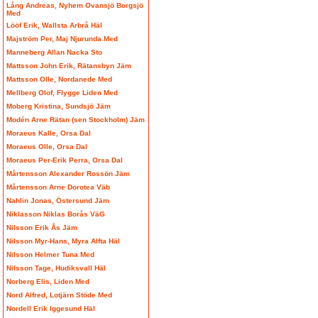
Lång Andreas, Nyhem Ovansjö Borgsjö
Med
Lööf Erik, Wallsta Arbrå Häl
Majström Per, Maj Njurunda Med
Manneberg Allan Nacka Sto
Mattsson John Erik, Rätansbyn Jäm
Mattsson Olle, Nordanede Med
Mellberg Olof, Flygge Liden Med
Moberg Kristina, Sundsjö Jäm
Modén Arne Rätan (sen Stockholm) Jäm
Moraeus Kalle, Orsa Dal
Moraeus Olle, Orsa Dal
Moraeus Per-Erik Perra, Orsa Dal
Mårtensson Alexander Rossön Jäm
Mårtensson Arne Dorotea Väb
Nahlin Jonas, Östersund Jäm
Niklasson Niklas Borås VäG
Nilsson Erik Ås Jäm
Nilsson Myr-Hans, Myra Alfta Häl
Nilsson Helmer Tuna Med
Nilsson Tage, Hudiksvall Häl
Norberg Elis, Liden Med
Nord Alfred, Lotjärn Stöde Med
Nordell Erik Iggesund Häl