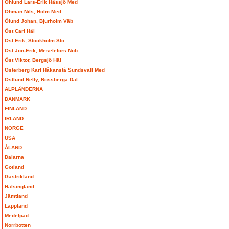
Öhlund Lars-Erik Hässjö Med
Öhman Nils, Holm Med
Ölund Johan, Bjurholm Väb
Öst Carl Häl
Öst Erik, Stockholm Sto
Öst Jon-Erik, Meselefors Nob
Öst Viktor, Bergsjö Häl
Österberg Karl Håkanstå Sundsvall Med
Östlund Nelly, Rossberga Dal
ALPLÄNDERNA
DANMARK
FINLAND
IRLAND
NORGE
USA
ÅLAND
Dalarna
Gotland
Gästrikland
Hälsingland
Jämtland
Lappland
Medelpad
Norrbotten