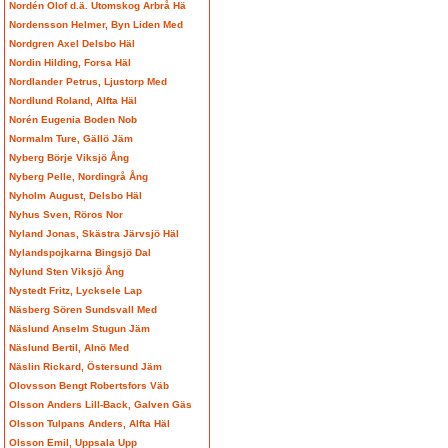
Nordén Olof d.ä. Utomskog Arbrå Hä
Nordensson Helmer, Byn Liden Med
Nordgren Axel Delsbo Häl
Nordin Hilding, Forsa Häl
Nordlander Petrus, Ljustorp Med
Nordlund Roland, Alfta Häl
Norén Eugenia Boden Nob
Normalm Ture, Gällö Jäm
Nyberg Börje Viksjö Ång
Nyberg Pelle, Nordingrå Ång
Nyholm August, Delsbo Häl
Nyhus Sven, Röros Nor
Nyland Jonas, Skästra Järvsjö Häl
Nylandspojkarna Bingsjö Dal
Nylund Sten Viksjö Ång
Nystedt Fritz, Lycksele Lap
Näsberg Sören Sundsvall Med
Näslund Anselm Stugun Jäm
Näslund Bertil, Alnö Med
Näslin Rickard, Östersund Jäm
Olovsson Bengt Robertsfors Väb
Olsson Anders Lill-Back, Galven Gäs
Olsson Tulpans Anders, Alfta Häl
Olsson Emil, Uppsala Upp