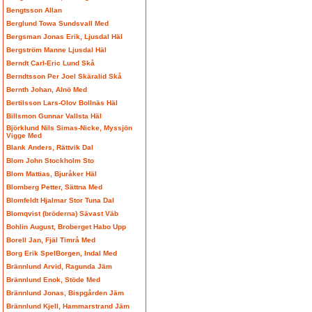
Bengtsson Allan
Berglund Towa Sundsvall Med
Bergsman Jonas Erik, Ljusdal Häl
Bergström Manne Ljusdal Häl
Berndt Carl-Eric Lund Skå
Berndtsson Per Joel Skäralid Skå
Bernth Johan, Alnö Med
Bertilsson Lars-Olov Bollnäs Häl
Billsmon Gunnar Vallsta Häl
Björklund Nils Simas-Nicke, Myssjön
Vigge Med
Blank Anders, Rättvik Dal
Blom John Stockholm Sto
Blom Mattias, Bjuråker Häl
Blomberg Petter, Sättna Med
Blomfeldt Hjalmar Stor Tuna Dal
Blomqvist (bröderna) Sävast Väb
Bohlin August, Broberget Habo Upp
Borell Jan, Fjäl Timrå Med
Borg Erik SpelBorgen, Indal Med
Brännlund Arvid, Ragunda Jäm
Brännlund Enok, Stöde Med
Brännlund Jonas, Bispgården Jäm
Brännlund Kjell, Hammarstrand Jäm