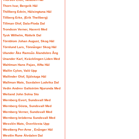
Thorn Ivar, Bergvik Häl
Thillberg Edvin, Hälsingtuna Häl
Tillberg Erke, (Erik Thellberg)
Tillman Olof, Dala-Floda Dal
Trondson Verner, Haverö Med
Tysk Wilhelm, Rättvik Dal
Törnblom Johan August, Skog Häl
Törnlund Lars, Tönnånger Skog Häl
Ulander Åke Ramsås Älandsbro Ång
Unander Karl, Kväcklingen Liden Med
Wahlman Hans Pajas, Alfta Häl
Wallin Cylon, Valö Upp
Wallinder Olof, Själstuga Häl
Wallman Mats, Saxdalen Ludvika Dal
Vedin Andrev Galtström Njurunda Med
Weiland John Solna Sto
Wernberg Evert, Sundsvall Med
Wernberg Gösta, Sundsvall Med
Wernberg Verner, Sundsvall Med
Wernberg bröderna Sundsvall Med
Wesslén Mats, Överlövsta Upp
Westberg Per-Arne , Enånger Häl
Westlin Rune Älvdalen Dal