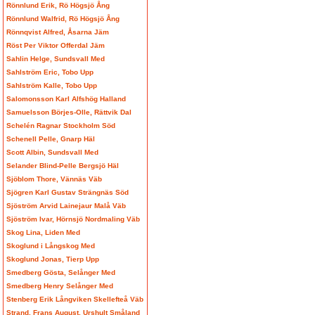
Rönnlund Erik, Rö Högsjö Ång
Rönnlund Walfrid, Rö Högsjö Ång
Rönnqvist Alfred, Åsarna Jäm
Röst Per Viktor Offerdal Jäm
Sahlin Helge, Sundsvall Med
Sahlström Eric, Tobo Upp
Sahlström Kalle, Tobo Upp
Salomonsson Karl Alfshög Halland
Samuelsson Börjes-Olle, Rättvik Dal
Schelén Ragnar Stockholm Söd
Schenell Pelle, Gnarp Häl
Scott Albin, Sundsvall Med
Selander Blind-Pelle Bergsjö Häl
Sjöblom Thore, Vännäs Väb
Sjögren Karl Gustav Strängnäs Söd
Sjöström Arvid Lainejaur Malå Väb
Sjöström Ivar, Hörnsjö Nordmaling Väb
Skog Lina, Liden Med
Skoglund i Långskog Med
Skoglund Jonas, Tierp Upp
Smedberg Gösta, Selånger Med
Smedberg Henry Selånger Med
Stenberg Erik Långviken Skellefteå Väb
Strand, Frans August, Urshult Småland