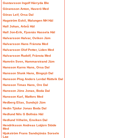
Gustavsson Ingolf Härryda Ble
Göransson Anton, Haverö Med
Göras Leif, Orsa Dal
Hagström Eskil, Malungen NH Häl
Hall Johan, Arbrå Häl
Hall Jon-Erik, Fjusnäs Hassela Häl
Halvarsson Halvar, Oviken Jäm
Halvarsson Hans Fränsta Med
Halvarsson Olof Petter, Liden Med
Halvarsson Rudolf, Fränsta Med
Hamrén Sven, Hammarstrand Jäm
Hansson Karns Hans, Orsa Dal
Hansson Slunk Hans, Bingsjö Dal
Hansson Plog Anders Lerdal Rättvik Dal
Hansson Timas Hans, Ore Dal
Hansson Jöns Jonas, Boda Dal
Hansson Karl, Matfors Med
Hedberg Elias, Sundsjö Jäm
Hedin Tjädur Jonas Boda Dal
Hedlund Nils G Bollnäs Häl
Hedlund Vilhelm, Enviken Dal
Hendriksson Andreas Lotjärn Stöde
Med
Hjukström Frans Sandsjönäs Sorsele
Lap