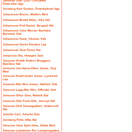
Jansson Olof, (1927-1993)Hov
Östervåla Upp
Jernberg Karl Gustav, Österbybruk Upp
Johansson Bosse, Matfors Med
Johansson Brodd Albin, Vika Dal
Johansson Frid Daniel, Bergsjö Häl
Johansson John Werner Burliden
Burträsk Väb
Johansson Sune, Vännäs Väb
Johansson Sören Dorotea Lap
Johansson Tord Ösmo Sto
Jonasson Ola, Hotagen Jäm
Jonsson Grubb Anders Bryggarn,
Bjuråker Häl
Jonsson Jon Hurra-Olles Janne, Torp
Med
Jonsson Knaft-Jonke Jonas, Lycksele
Lap
Jonsson Nils Nirs-Jonas, Hällnäs Väb
Jonsson Lapp-Nils Nils, Offerdal Jäm
Jonsson Ollas Olov, Rättvik Dal
Jonsson Olle From-Olle, Järvsjö Häl
Jonsson Olof Jönsagubben, Undersvik
Häl
Jularbo Carl, Jularbo Gäs
Järnberg Pelle Alfta Häl
Jönsson Jöns Spel-Jöns, Stöde Med
Jönsson Lumiainen Per Lomjansgutten,