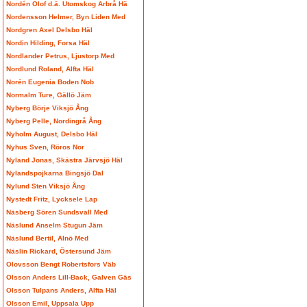
Nordén Olof d.ä. Utomskog Arbrå Hä
Nordensson Helmer, Byn Liden Med
Nordgren Axel Delsbo Häl
Nordin Hilding, Forsa Häl
Nordlander Petrus, Ljustorp Med
Nordlund Roland, Alfta Häl
Norén Eugenia Boden Nob
Normalm Ture, Gällö Jäm
Nyberg Börje Viksjö Ång
Nyberg Pelle, Nordingrå Ång
Nyholm August, Delsbo Häl
Nyhus Sven, Röros Nor
Nyland Jonas, Skästra Järvsjö Häl
Nylandspojkarna Bingsjö Dal
Nylund Sten Viksjö Ång
Nystedt Fritz, Lycksele Lap
Näsberg Sören Sundsvall Med
Näslund Anselm Stugun Jäm
Näslund Bertil, Alnö Med
Näslin Rickard, Östersund Jäm
Olovsson Bengt Robertsfors Väb
Olsson Anders Lill-Back, Galven Gäs
Olsson Tulpans Anders, Alfta Häl
Olsson Emil, Uppsala Upp