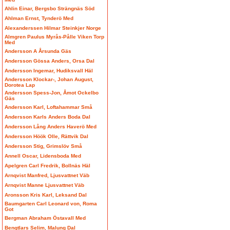
Ahlin Einar, Bergsbo Strängnäs Söd
Ahlman Ernst, Tynderö Med
Alexanderssen Hilmar Steinkjer Norge
Almgren Paulus Myrås-Pålle Viken Torp
Med
Andersson A Årsunda Gäs
Andersson Gössa Anders, Orsa Dal
Andersson Ingemar, Hudiksvall Häl
Andersson Klockar-, Johan August,
Dorotea Lap
Andersson Spess-Jon, Åmot Ockelbo
Gäs
Andersson Karl, Loftahammar Små
Andersson Karls Anders Boda Dal
Andersson Lång Anders Haverö Med
Andersson Höök Olle, Rättvik Dal
Andersson Stig, Grimslöv Små
Annell Oscar, Lidensboda Med
Apelgren Carl Fredrik, Bollnäs Häl
Arnqvist Manfred, Ljusvattnet Väb
Arnqvist Manne Ljusvattnet Väb
Aronsson Kris Karl, Leksand Dal
Baumgarten Carl Leonard von, Roma
Got
Bergman Abraham Östavall Med
Bengtlars Selim, Malung Dal