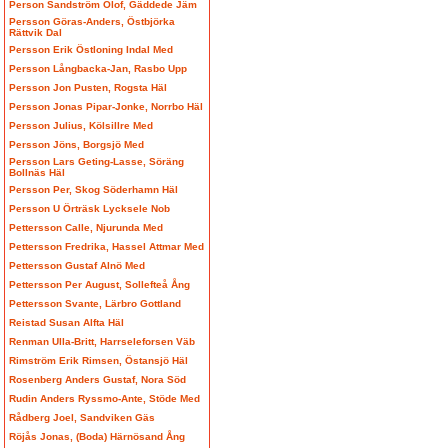
Person Sandström Olof, Gäddede Jäm
Persson Göras-Anders, Östbjörka
Rättvik Dal
Persson Erik Östloning Indal Med
Persson Långbacka-Jan, Rasbo Upp
Persson Jon Pusten, Rogsta Häl
Persson Jonas Pipar-Jonke, Norrbo Häl
Persson Julius, Kölsillre Med
Persson Jöns, Borgsjö Med
Persson Lars Geting-Lasse, Söräng
Bollnäs Häl
Persson Per, Skog Söderhamn Häl
Persson U Örträsk Lycksele Nob
Pettersson Calle, Njurunda Med
Pettersson Fredrika, Hassel Attmar Med
Pettersson Gustaf Alnö Med
Pettersson Per August, Sollefteå Ång
Pettersson Svante, Lärbro Gottland
Reistad Susan Alfta Häl
Renman Ulla-Britt, Harrseleforsen Väb
Rimström Erik Rimsen, Östansjö Häl
Rosenberg Anders Gustaf, Nora Söd
Rudin Anders Ryssmo-Ante, Stöde Med
Rådberg Joel, Sandviken Gäs
Röjås Jonas, (Boda) Härnösand Ång