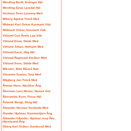
Westling Bertil, Enånger Häl
Westling Ejnar Ljusdal Häl
Vestman Sven Ljustorp Med
Wiberg Agneta Timrå Med
Widman Karl Oskar Kusmark Väb
Widmark Oskar, Kusmark Väb
Viklund Carl Åsele Lap Väb
Viklund Einar, Stöde Med
Viklund Johan, Hullsjön Med
Viklund Karin, Hög Häl
Viklund Ragnvald Söråker Med
Viklund Sven, Stöde Med
Wiksten, Böle Råneå Nob
Vikström Gustav, Torp Med
Wågberg Jan Timrå Med
Åhman Hans, Näsåker Ång
Åkerman Lars Niclas, Hemse Got
Åkerström Sven, Forsa Häl
Åsbrink Bengt, Skog Häl
Ählander Herman Torsboda Med
Älander Hjalmar, Kammartjärn Ång
Ählander+Ulander, Hjalmar resp Åke,
Härnösand Ång
Öberg Karl Öråker Sundsvall Med