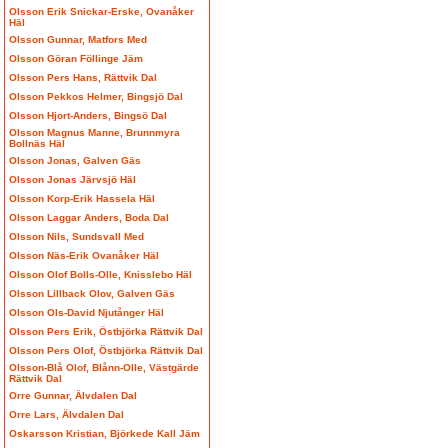
Olsson Erik Snickar-Erske, Ovanåker
Häl
Olsson Gunnar, Matfors Med
Olsson Göran Föllinge Jäm
Olsson Pers Hans, Rättvik Dal
Olsson Pekkos Helmer, Bingsjö Dal
Olsson Hjort-Anders, Bingsö Dal
Olsson Magnus Manne, Brunnmyra
Bollnäs Häl
Olsson Jonas, Galven Gäs
Olsson Jonas Järvsjö Häl
Olsson Korp-Erik Hassela Häl
Olsson Laggar Anders, Boda Dal
Olsson Nils, Sundsvall Med
Olsson Näs-Erik Ovanåker Häl
Olsson Olof Bolls-Olle, Knisslebo Häl
Olsson Lillback Olov, Galven Gäs
Olsson Ols-David Njutånger Häl
Olsson Pers Erik, Östbjörka Rättvik Dal
Olsson Pers Olof, Östbjörka Rättvik Dal
Olsson-Blå Olof, Blånn-Olle, Västgärde
Rättvik Dal
Orre Gunnar, Älvdalen Dal
Orre Lars, Älvdalen Dal
Oskarsson Kristian, Björkede Kall Jäm