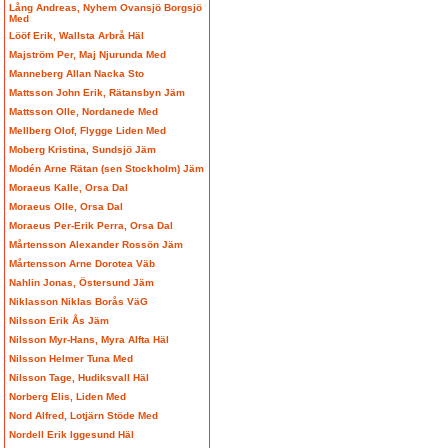
Lång Andreas, Nyhem Ovansjö Borgsjö
Med
Lööf Erik, Wallsta Arbrå Häl
Majström Per, Maj Njurunda Med
Manneberg Allan Nacka Sto
Mattsson John Erik, Rätansbyn Jäm
Mattsson Olle, Nordanede Med
Mellberg Olof, Flygge Liden Med
Moberg Kristina, Sundsjö Jäm
Modén Arne Rätan (sen Stockholm) Jäm
Moraeus Kalle, Orsa Dal
Moraeus Olle, Orsa Dal
Moraeus Per-Erik Perra, Orsa Dal
Mårtensson Alexander Rossön Jäm
Mårtensson Arne Dorotea Väb
Nahlin Jonas, Östersund Jäm
Niklasson Niklas Borås VäG
Nilsson Erik Ås Jäm
Nilsson Myr-Hans, Myra Alfta Häl
Nilsson Helmer Tuna Med
Nilsson Tage, Hudiksvall Häl
Norberg Elis, Liden Med
Nord Alfred, Lotjärn Stöde Med
Nordell Erik Iggesund Häl