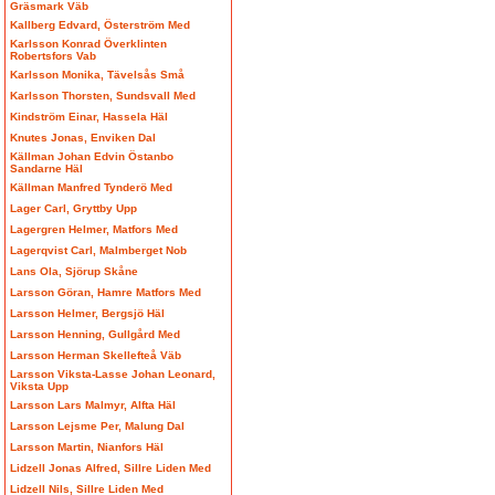
Gräsmark Väb
Kallberg Edvard, Österström Med
Karlsson Konrad Överklinten
Robertsfors Vab
Karlsson Monika, Tävelsås Små
Karlsson Thorsten, Sundsvall Med
Kindström Einar, Hassela Häl
Knutes Jonas, Enviken Dal
Källman Johan Edvin Östanbo
Sandarne Häl
Källman Manfred Tynderö Med
Lager Carl, Gryttby Upp
Lagergren Helmer, Matfors Med
Lagerqvist Carl, Malmberget Nob
Lans Ola, Sjörup Skåne
Larsson Göran, Hamre Matfors Med
Larsson Helmer, Bergsjö Häl
Larsson Henning, Gullgård Med
Larsson Herman Skellefteå Väb
Larsson Viksta-Lasse Johan Leonard,
Viksta Upp
Larsson Lars Malmyr, Alfta Häl
Larsson Lejsme Per, Malung Dal
Larsson Martin, Nianfors Häl
Lidzell Jonas Alfred, Sillre Liden Med
Lidzell Nils, Sillre Liden Med