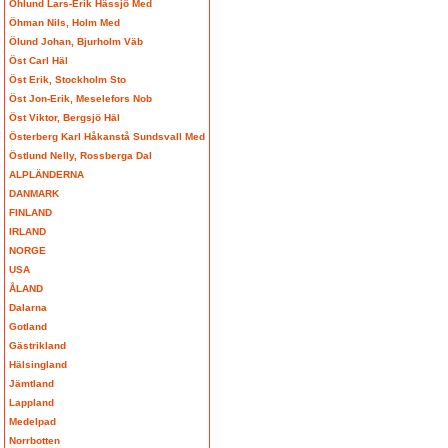
Öhlund Lars-Erik Hässjö Med
Öhman Nils, Holm Med
Ölund Johan, Bjurholm Väb
Öst Carl Häl
Öst Erik, Stockholm Sto
Öst Jon-Erik, Meselefors Nob
Öst Viktor, Bergsjö Häl
Österberg Karl Håkanstå Sundsvall Med
Östlund Nelly, Rossberga Dal
ALPLÄNDERNA
DANMARK
FINLAND
IRLAND
NORGE
USA
ÅLAND
Dalarna
Gotland
Gästrikland
Hälsingland
Jämtland
Lappland
Medelpad
Norrbotten