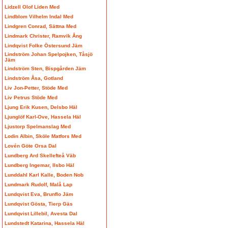
Lidzell Olof Liden Med
Lindblom Vilhelm Indal Med
Lindgren Conrad, Sättna Med
Lindmark Christer, Ramvik Ång
Lindqvist Folke Östersund Jäm
Lindström Johan Spelpojken, Tåsjö
Jäm
Lindström Sten, Bispgården Jäm
Lindström Åsa, Gotland
Liv Jon-Petter, Stöde Med
Liv Petrus Stöde Med
Ljung Erik Kusen, Delsbo Häl
Ljunglöf Karl-Ove, Hassela Häl
Ljustorp Spelmanslag Med
Lodin Albin, Sköle Matfors Med
Lovén Göte Orsa Dal
Lundberg Ard Skellefteå Väb
Lundberg Ingemar, Ilsbo Häl
Lunddahl Karl Kalle, Boden Nob
Lundmark Rudolf, Malå Lap
Lundqvist Eva, Brunflo Jäm
Lundqvist Gösta, Tierp Gäs
Lundqvist Lillebil, Avesta Dal
Lundstedt Katarina, Hassela Häl