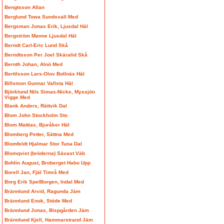
Bengtsson Allan
Berglund Towa Sundsvall Med
Bergsman Jonas Erik, Ljusdal Häl
Bergström Manne Ljusdal Häl
Berndt Carl-Eric Lund Skå
Berndtsson Per Joel Skäralid Skå
Bernth Johan, Alnö Med
Bertilsson Lars-Olov Bollnäs Häl
Billsmon Gunnar Vallsta Häl
Björklund Nils Simas-Nicke, Myssjön
Vigge Med
Blank Anders, Rättvik Dal
Blom John Stockholm Sto
Blom Mattias, Bjuråker Häl
Blomberg Petter, Sättna Med
Blomfeldt Hjalmar Stor Tuna Dal
Blomqvist (bröderna) Sävast Väb
Bohlin August, Broberget Habo Upp
Borell Jan, Fjäl Timrå Med
Borg Erik SpelBorgen, Indal Med
Brännlund Arvid, Ragunda Jäm
Brännlund Enok, Stöde Med
Brännlund Jonas, Bispgården Jäm
Brännlund Kjell, Hammarstrand Jäm