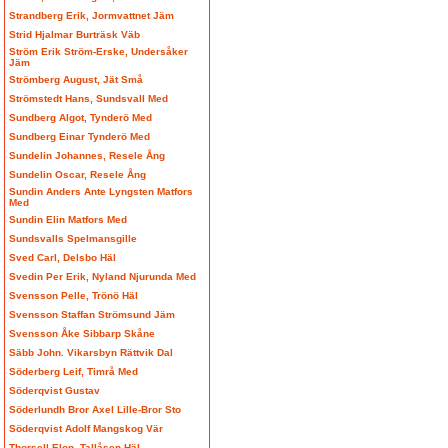
Strandberg Erik, Jormvattnet Jäm
Strid Hjalmar Burträsk Väb
Ström Erik Ström-Erske, Undersåker
Jäm
Strömberg August, Jät Små
Strömstedt Hans, Sundsvall Med
Sundberg Algot, Tynderö Med
Sundberg Einar Tynderö Med
Sundelin Johannes, Resele Ång
Sundelin Oscar, Resele Ång
Sundin Anders Ante Lyngsten Matfors
Med
Sundin Elin Matfors Med
Sundsvalls Spelmansgille
Sved Carl, Delsbo Häl
Svedin Per Erik, Nyland Njurunda Med
Svensson Pelle, Trönö Häl
Svensson Staffan Strömsund Jäm
Svensson Åke Sibbarp Skåne
Säbb John. Vikarsbyn Rättvik Dal
Söderberg Leif, Timrå Med
Söderqvist Gustav
Söderlundh Bror Axel Lille-Bror Sto
Söderqvist Adolf Mangskog Vär
Thorsell Elon, Tallåsen Häl