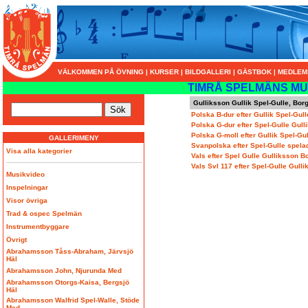
VÄLKOMMEN PÅ ÖVNING
|
KURSER
|
BILDGALLERI
|
GÄSTBOK
|
MEDLEM
TIMRÅ SPELMÄNS MU
Gulliksson Gullik Spel-Gulle, Bor
Polska B-dur efter Gullik Spel-Gul
Polska G-dur efter Spel-Gulle Gul
Polska G-moll efter Gullik Spel-Gu
GALLERIMENY
Svanpolska efter Spel-Gulle spela
Visa alla kategorier
Vals efter Spel Gulle Gulliksson B
Vals Svl 117 efter Spel-Gulle Gull
Musikvideo
Inspelningar
Visor övriga
Trad & ospec Spelmän
Instrumentbyggare
Övrigt
Abrahamsson Tåss-Abraham, Järvsjö
Häl
Abrahamsson John, Njurunda Med
Abrahamsson Otorgs-Kaisa, Bergsjö
Häl
Abrahamsson Walfrid Spel-Walle, Stöde
Med