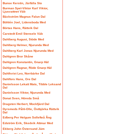
Bunse Kerstin, Järfälla Sto
Burman Spel-Viktor Karl Viktor,
Ljusvattnet Väb
Bäckström Magnus Falun Dal
Böhlén Joel, Lidensboda Med
Börtas Hans, Rättvik Dal
Carstedt Emil Stensele Väb
Dahlberg August, Stöde Med
Dahlberg Helmer, Njurunda Med
Dahlberg Karl Jonas Njurunda Med
Dahlgren Bror Skåne
Dahlgren Konstantin, Gnarp Häl
Dahlgren Ragnar, Röde Gnarp Häl
Dahlkvist Leo, Norrbärke Dal
Dahlfors Hans, Ore Dal
Danielsson Lekatt Mats, Tibble Leksand
Dal
Danielsson Viktor, Njurunda Med
Donat Sven, Höreda Små
Dragsten Herbert, Mockfjärd Dal
Dyrsmeds Påhl-Olle, Östbjörka Rättvik
Dal
Edberg Per Helgum Sollefteå Ång
Edström Erik, Skedvik Attmar Med
Ekberg John Östersund Jäm