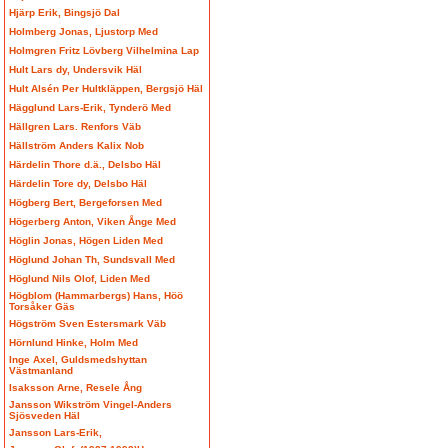
Hjärp Erik, Bingsjö Dal
Holmberg Jonas, Ljustorp Med
Holmgren Fritz Lövberg Vilhelmina Lap
Hult Lars dy, Undersvik Häl
Hult Alsén Per Hultkläppen, Bergsjö Häl
Hägglund Lars-Erik, Tynderö Med
Hällgren Lars. Renfors Väb
Hällström Anders Kalix Nob
Härdelin Thore d.ä., Delsbo Häl
Härdelin Tore dy, Delsbo Häl
Högberg Bert, Bergeforsen Med
Högerberg Anton, Viken Ånge Med
Höglin Jonas, Högen Liden Med
Höglund Johan Th, Sundsvall Med
Höglund Nils Olof, Liden Med
Högblom (Hammarbergs) Hans, Höö
Torsåker Gäs
Högström Sven Estersmark Väb
Hörnlund Hinke, Holm Med
Inge Axel, Guldsmedshyttan
Västmanland
Isaksson Arne, Resele Ång
Jansson Wikström Vingel-Anders
Sjösveden Häl
Jansson Lars-Erik,