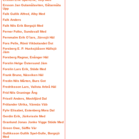
Ersson Jan Gulamålaviten, Gålarmåla
Upp
Falk Gullik Alfred, Alby Med
Falk Anders
Falk Nils Erik Borgsjö Med
Ferner Folke, Sundsvall Med
Fernmalm Erik O´lars, Järvsjö Häl
Fors Pelle, Rönö Vikbolandet Öst
Forsberg E. P. Hucksjöåsen Hällsjö
Jäm
Forsberg Ragnar, Enånger Häl
Forslin Helge Östersund Jäm
Forslin Lars Erik, Stöde Med
Frank Bruno, Näsviken Häl
Fredin Nils Mårten, Burs Got
Fredriksson Lars, Vallsta Arbrå Häl
Frid Nils Graninge Ång
Frisell Anders, Mockfjärd Dal
Frölander Ulrika, Vännäs Väb
Fyhr Elisabet, Estenberg Mora Dal
Gerdin Erik, Järkvissle Med
Granlund Jonas Jonke Vigge Stöde Med
Green Owe, Säffle Vär
Gulliksson Gullik Spel-Gulle, Borgsjö
Med