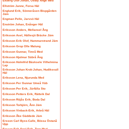
Ekberg Olof Johan, Östby Ånge Med
Ellström Janne, Forsa Häl
Englund Erik, Sönneråsen Bispgården
Jäm
Engman Pelle, Jarvsö Häl
Enström Johan, Enånger Häl
Eriksson Anders, Mellansel Ång
Eriksson Axel, Hällesjö Bräcke Jäm
Eriksson Erik Olof, Hammarstrand Jäm
Eriksson Grop Olle Malung
Eriksson Gunnar, Timrå Med
Eriksson Hjalmar Säbrå Ång
Eriksson Holmfrid Bäsksele Vilhelmina
Lap
Eriksson Johan Krok-Johan, Hudiksvall
Häl
Eriksson Lena, Njurunda Med
Eriksson Per Gunnar Umeå Väb
Eriksson Per Erik, Järfälla Sto
Eriksson Petters Erik, Rättvik Dal
Eriksson Röjås Erik, Boda Dal
Eriksson Torbjörn, Ånn Jäm
Eriksson Vinback-Erik, Arbrå Häl
Eriksson Åke Gäddede Jäm
Ersson Carl Byss-Calle, Bössa Östanå
Upp
Ersson Erik Spel-Erik, Torp Med