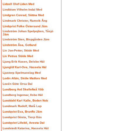
Lidzell Olof Liden Med
Lindblom Vilhelm Indal Med
Lindgren Conrad, Sättna Med
Lindmark Christer, Ramvik Ång
Lindqvist Folke Östersund Jäm
Lindström Johan Spelpojken, Tåsjö
Jäm
Lindström Sten, Bispgården Jäm
Lindström Åsa, Gotland
Liv Jon-Petter, Stöde Med
Liv Petrus Stöde Med
Ljung Erik Kusen, Delsbo Häl
Ljunglöf Karl-Ove, Hassela Häl
Ljustorp Spelmanslag Med
Lodin Albin, Sköle Matfors Med
Lovén Göte Orsa Dal
Lundberg Ard Skellefteå Väb
Lundberg Ingemar, Ilsbo Häl
Lunddahl Karl Kalle, Boden Nob
Lundmark Rudolf, Malå Lap
Lundqvist Eva, Brunflo Jäm
Lundqvist Gösta, Tierp Gäs
Lundqvist Lillebil, Avesta Dal
Lundstedt Katarina, Hassela Häl