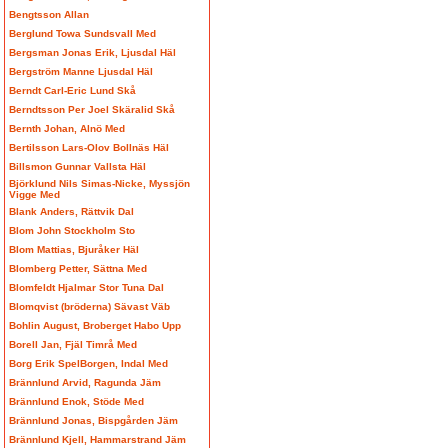
Bengtsson Allan
Berglund Towa Sundsvall Med
Bergsman Jonas Erik, Ljusdal Häl
Bergström Manne Ljusdal Häl
Berndt Carl-Eric Lund Skå
Berndtsson Per Joel Skäralid Skå
Bernth Johan, Alnö Med
Bertilsson Lars-Olov Bollnäs Häl
Billsmon Gunnar Vallsta Häl
Björklund Nils Simas-Nicke, Myssjön
Vigge Med
Blank Anders, Rättvik Dal
Blom John Stockholm Sto
Blom Mattias, Bjuråker Häl
Blomberg Petter, Sättna Med
Blomfeldt Hjalmar Stor Tuna Dal
Blomqvist (bröderna) Sävast Väb
Bohlin August, Broberget Habo Upp
Borell Jan, Fjäl Timrå Med
Borg Erik SpelBorgen, Indal Med
Brännlund Arvid, Ragunda Jäm
Brännlund Enok, Stöde Med
Brännlund Jonas, Bispgården Jäm
Brännlund Kjell, Hammarstrand Jäm