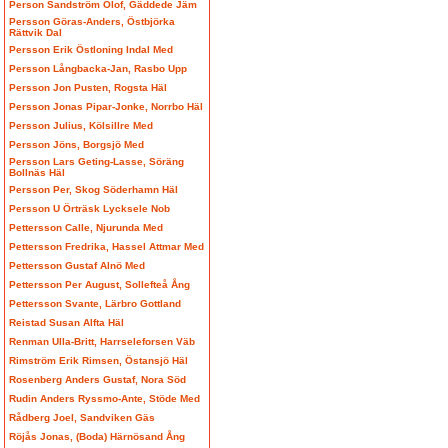
Person Sandström Olof, Gäddede Jäm
Persson Göras-Anders, Östbjörka
Rättvik Dal
Persson Erik Östloning Indal Med
Persson Långbacka-Jan, Rasbo Upp
Persson Jon Pusten, Rogsta Häl
Persson Jonas Pipar-Jonke, Norrbo Häl
Persson Julius, Kölsillre Med
Persson Jöns, Borgsjö Med
Persson Lars Geting-Lasse, Söräng
Bollnäs Häl
Persson Per, Skog Söderhamn Häl
Persson U Örträsk Lycksele Nob
Pettersson Calle, Njurunda Med
Pettersson Fredrika, Hassel Attmar Med
Pettersson Gustaf Alnö Med
Pettersson Per August, Sollefteå Ång
Pettersson Svante, Lärbro Gottland
Reistad Susan Alfta Häl
Renman Ulla-Britt, Harrseleforsen Väb
Rimström Erik Rimsen, Östansjö Häl
Rosenberg Anders Gustaf, Nora Söd
Rudin Anders Ryssmo-Ante, Stöde Med
Rådberg Joel, Sandviken Gäs
Röjås Jonas, (Boda) Härnösand Ång