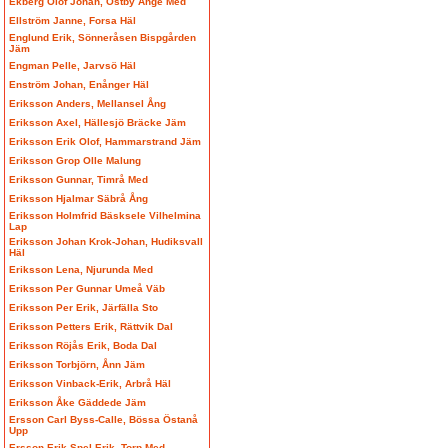
Ekberg Olof Johan, Östby Ånge Med
Ellström Janne, Forsa Häl
Englund Erik, Sönneråsen Bispgården
Jäm
Engman Pelle, Jarvsö Häl
Enström Johan, Enånger Häl
Eriksson Anders, Mellansel Ång
Eriksson Axel, Hällesjö Bräcke Jäm
Eriksson Erik Olof, Hammarstrand Jäm
Eriksson Grop Olle Malung
Eriksson Gunnar, Timrå Med
Eriksson Hjalmar Säbrå Ång
Eriksson Holmfrid Bäsksele Vilhelmina
Lap
Eriksson Johan Krok-Johan, Hudiksvall
Häl
Eriksson Lena, Njurunda Med
Eriksson Per Gunnar Umeå Väb
Eriksson Per Erik, Järfälla Sto
Eriksson Petters Erik, Rättvik Dal
Eriksson Röjås Erik, Boda Dal
Eriksson Torbjörn, Ånn Jäm
Eriksson Vinback-Erik, Arbrå Häl
Eriksson Åke Gäddede Jäm
Ersson Carl Byss-Calle, Bössa Östanå
Upp
Ersson Erik Spel-Erik, Torp Med