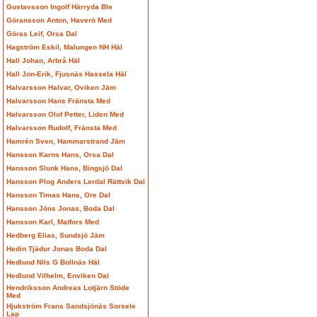
Gustavsson Ingolf Härryda Ble
Göransson Anton, Haverö Med
Göras Leif, Orsa Dal
Hagström Eskil, Malungen NH Häl
Hall Johan, Arbrå Häl
Hall Jon-Erik, Fjusnäs Hassela Häl
Halvarsson Halvar, Oviken Jäm
Halvarsson Hans Fränsta Med
Halvarsson Olof Petter, Liden Med
Halvarsson Rudolf, Fränsta Med
Hamrén Sven, Hammarstrand Jäm
Hansson Karns Hans, Orsa Dal
Hansson Slunk Hans, Bingsjö Dal
Hansson Plog Anders Lerdal Rättvik Dal
Hansson Timas Hans, Ore Dal
Hansson Jöns Jonas, Boda Dal
Hansson Karl, Matfors Med
Hedberg Elias, Sundsjö Jäm
Hedin Tjädur Jonas Boda Dal
Hedlund Nils G Bollnäs Häl
Hedlund Vilhelm, Enviken Dal
Hendriksson Andreas Lotjärn Stöde
Med
Hjukström Frans Sandsjönäs Sorsele
Lap