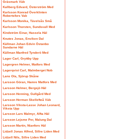
Gräsmark Väb
Kallberg Edvard, Österström Med
Karlsson Konrad Överklinten
Robertsfors Vab
Karlsson Monika, Tävelsås Små
Karlsson Thorsten, Sundsvall Med
Kindström Einar, Hassela Häl
Knutes Jonas, Enviken Dal
Källman Johan Edvin Östanbo
Sandarne Häl
Källman Manfred Tynderö Med
Lager Carl, Gryttby Upp
Lagergren Helmer, Matfors Med
Lagerqvist Carl, Malmberget Nob
Lans Ola, Sjörup Skåne
Larsson Göran, Hamre Matfors Med
Larsson Helmer, Bergsjö Häl
Larsson Henning, Gullgård Med
Larsson Herman Skellefteå Väb
Larsson Viksta-Lasse Johan Leonard,
Viksta Upp
Larsson Lars Malmyr, Alfta Häl
Larsson Lejsme Per, Malung Dal
Larsson Martin, Nianfors Häl
Lidzell Jonas Alfred, Sillre Liden Med
Lidzell Nils, Sillre Liden Med