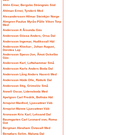
Ahlin Einar, Bergsbo Strängnäs Söd
Ahlman Ernst, Tynderö Med
Alexanderssen Hilmar Steinkjer Norge
Almgren Paulus Myrås-Pålle Viken Torp
Med
Andersson A Årsunda Gäs
Andersson Gössa Anders, Orsa Dal
Andersson Ingemar, Hudiksvall Häl
Andersson Klockar-, Johan August,
Dorotea Lap
Andersson Spess-Jon, Åmot Ockelbo
Gäs
Andersson Karl, Loftahammar Små
Andersson Karls Anders Boda Dal
Andersson Lång Anders Haverö Med
Andersson Höök Olle, Rättvik Dal
Andersson Stig, Grimslöv Små
Annell Oscar, Lidensboda Med
Apelgren Carl Fredrik, Bollnäs Häl
Arnqvist Manfred, Ljusvattnet Väb
Arnqvist Manne Ljusvattnet Väb
Aronsson Kris Karl, Leksand Dal
Baumgarten Carl Leonard von, Roma
Got
Bergman Abraham Östavall Med
Bengtlars Selim, Malung Dal