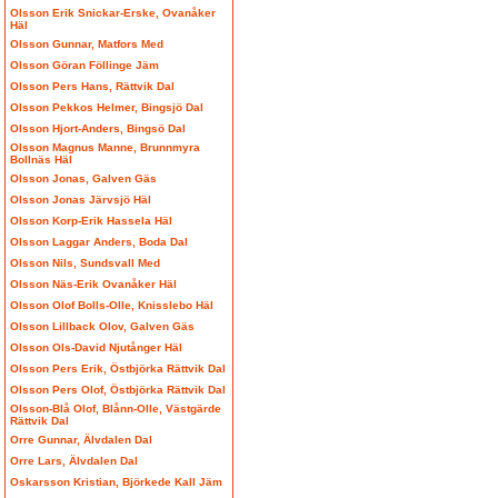
Olsson Erik Snickar-Erske, Ovanåker
Häl
Olsson Gunnar, Matfors Med
Olsson Göran Föllinge Jäm
Olsson Pers Hans, Rättvik Dal
Olsson Pekkos Helmer, Bingsjö Dal
Olsson Hjort-Anders, Bingsö Dal
Olsson Magnus Manne, Brunnmyra
Bollnäs Häl
Olsson Jonas, Galven Gäs
Olsson Jonas Järvsjö Häl
Olsson Korp-Erik Hassela Häl
Olsson Laggar Anders, Boda Dal
Olsson Nils, Sundsvall Med
Olsson Näs-Erik Ovanåker Häl
Olsson Olof Bolls-Olle, Knisslebo Häl
Olsson Lillback Olov, Galven Gäs
Olsson Ols-David Njutånger Häl
Olsson Pers Erik, Östbjörka Rättvik Dal
Olsson Pers Olof, Östbjörka Rättvik Dal
Olsson-Blå Olof, Blånn-Olle, Västgärde
Rättvik Dal
Orre Gunnar, Älvdalen Dal
Orre Lars, Älvdalen Dal
Oskarsson Kristian, Björkede Kall Jäm