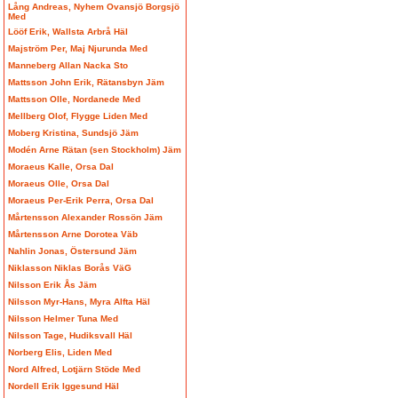
Lång Andreas, Nyhem Ovansjö Borgsjö
Med
Lööf Erik, Wallsta Arbrå Häl
Majström Per, Maj Njurunda Med
Manneberg Allan Nacka Sto
Mattsson John Erik, Rätansbyn Jäm
Mattsson Olle, Nordanede Med
Mellberg Olof, Flygge Liden Med
Moberg Kristina, Sundsjö Jäm
Modén Arne Rätan (sen Stockholm) Jäm
Moraeus Kalle, Orsa Dal
Moraeus Olle, Orsa Dal
Moraeus Per-Erik Perra, Orsa Dal
Mårtensson Alexander Rossön Jäm
Mårtensson Arne Dorotea Väb
Nahlin Jonas, Östersund Jäm
Niklasson Niklas Borås VäG
Nilsson Erik Ås Jäm
Nilsson Myr-Hans, Myra Alfta Häl
Nilsson Helmer Tuna Med
Nilsson Tage, Hudiksvall Häl
Norberg Elis, Liden Med
Nord Alfred, Lotjärn Stöde Med
Nordell Erik Iggesund Häl