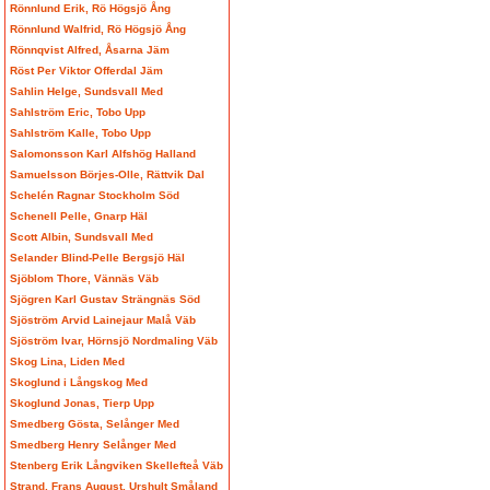
Rönnlund Erik, Rö Högsjö Ång
Rönnlund Walfrid, Rö Högsjö Ång
Rönnqvist Alfred, Åsarna Jäm
Röst Per Viktor Offerdal Jäm
Sahlin Helge, Sundsvall Med
Sahlström Eric, Tobo Upp
Sahlström Kalle, Tobo Upp
Salomonsson Karl Alfshög Halland
Samuelsson Börjes-Olle, Rättvik Dal
Schelén Ragnar Stockholm Söd
Schenell Pelle, Gnarp Häl
Scott Albin, Sundsvall Med
Selander Blind-Pelle Bergsjö Häl
Sjöblom Thore, Vännäs Väb
Sjögren Karl Gustav Strängnäs Söd
Sjöström Arvid Lainejaur Malå Väb
Sjöström Ivar, Hörnsjö Nordmaling Väb
Skog Lina, Liden Med
Skoglund i Långskog Med
Skoglund Jonas, Tierp Upp
Smedberg Gösta, Selånger Med
Smedberg Henry Selånger Med
Stenberg Erik Långviken Skellefteå Väb
Strand, Frans August, Urshult Småland