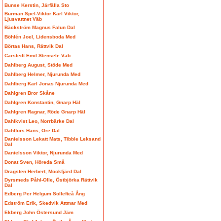
Bunse Kerstin, Järfälla Sto
Burman Spel-Viktor Karl Viktor,
Ljusvattnet Väb
Bäckström Magnus Falun Dal
Böhlén Joel, Lidensboda Med
Börtas Hans, Rättvik Dal
Carstedt Emil Stensele Väb
Dahlberg August, Stöde Med
Dahlberg Helmer, Njurunda Med
Dahlberg Karl Jonas Njurunda Med
Dahlgren Bror Skåne
Dahlgren Konstantin, Gnarp Häl
Dahlgren Ragnar, Röde Gnarp Häl
Dahlkvist Leo, Norrbärke Dal
Dahlfors Hans, Ore Dal
Danielsson Lekatt Mats, Tibble Leksand
Dal
Danielsson Viktor, Njurunda Med
Donat Sven, Höreda Små
Dragsten Herbert, Mockfjärd Dal
Dyrsmeds Påhl-Olle, Östbjörka Rättvik
Dal
Edberg Per Helgum Sollefteå Ång
Edström Erik, Skedvik Attmar Med
Ekberg John Östersund Jäm