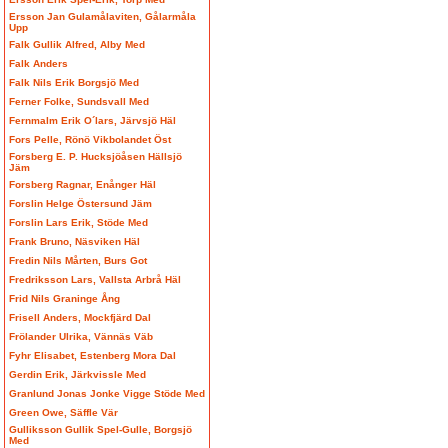
Ersson Jan Gulamålaviten, Gålarmåla
Upp
Falk Gullik Alfred, Alby Med
Falk Anders
Falk Nils Erik Borgsjö Med
Ferner Folke, Sundsvall Med
Fernmalm Erik O´lars, Järvsjö Häl
Fors Pelle, Rönö Vikbolandet Öst
Forsberg E. P. Hucksjöåsen Hällsjö
Jäm
Forsberg Ragnar, Enånger Häl
Forslin Helge Östersund Jäm
Forslin Lars Erik, Stöde Med
Frank Bruno, Näsviken Häl
Fredin Nils Mårten, Burs Got
Fredriksson Lars, Vallsta Arbrå Häl
Frid Nils Graninge Ång
Frisell Anders, Mockfjärd Dal
Frölander Ulrika, Vännäs Väb
Fyhr Elisabet, Estenberg Mora Dal
Gerdin Erik, Järkvissle Med
Granlund Jonas Jonke Vigge Stöde Med
Green Owe, Säffle Vär
Gulliksson Gullik Spel-Gulle, Borgsjö
Med