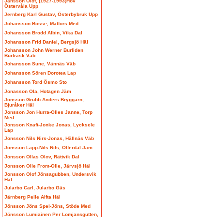
Jansson Olof, (1927-1993)Hov
Östervåla Upp
Jernberg Karl Gustav, Österbybruk Upp
Johansson Bosse, Matfors Med
Johansson Brodd Albin, Vika Dal
Johansson Frid Daniel, Bergsjö Häl
Johansson John Werner Burliden
Burträsk Väb
Johansson Sune, Vännäs Väb
Johansson Sören Dorotea Lap
Johansson Tord Ösmo Sto
Jonasson Ola, Hotagen Jäm
Jonsson Grubb Anders Bryggarn,
Bjuråker Häl
Jonsson Jon Hurra-Olles Janne, Torp
Med
Jonsson Knaft-Jonke Jonas, Lycksele
Lap
Jonsson Nils Nirs-Jonas, Hällnäs Väb
Jonsson Lapp-Nils Nils, Offerdal Jäm
Jonsson Ollas Olov, Rättvik Dal
Jonsson Olle From-Olle, Järvsjö Häl
Jonsson Olof Jönsagubben, Undersvik
Häl
Jularbo Carl, Jularbo Gäs
Järnberg Pelle Alfta Häl
Jönsson Jöns Spel-Jöns, Stöde Med
Jönsson Lumiainen Per Lomjansgutten,