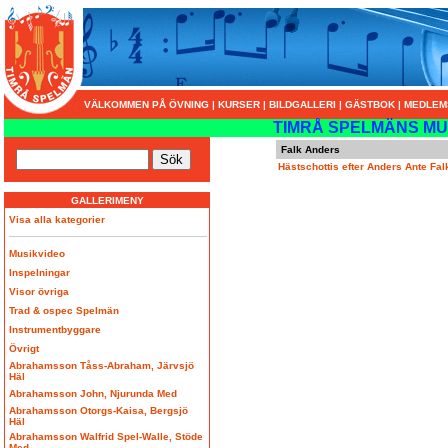
VÄLKOMMEN PÅ ÖVNING
|
KURSER
|
BILDGALLERI
|
GÄSTBOK
|
MEDLEM
TIMRÅ SPELMÄNS MU
Falk Anders
Hästschottis efter Anders Ante Fal
GALLERIMENY
Visa alla kategorier
Musikvideo
Inspelningar
Visor övriga
Trad & ospec Spelmän
Instrumentbyggare
Övrigt
Abrahamsson Tåss-Abraham, Järvsjö
Häl
Abrahamsson John, Njurunda Med
Abrahamsson Otorgs-Kaisa, Bergsjö
Häl
Abrahamsson Walfrid Spel-Walle, Stöde
Med