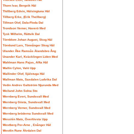
Thorn Ivar, Bergvik Häl
Thillberg Edvin, Hälsingtuna Häl
Tillberg Erke, (Erik Thellberg)
Tillman Olof, Dala-Floda Dal
Trondson Verner, Haverö Med
Tysk Wilhelm, Rättvik Dal
Törnblom Johan August, Skog Häl
Törnlund Lars, Tönnånger Skog Häl
Ulander Åke Ramsås Älandsbro Ång
Unander Karl, Kväcklingen Liden Med
Wahlman Hans Pajas, Alfta Häl
Wallin Cylon, Valö Upp
Wallinder Olof, Själstuga Häl
Wallman Mats, Saxdalen Ludvika Dal
Vedin Andrev Galtström Njurunda Med
Weiland John Solna Sto
Wernberg Evert, Sundsvall Med
Wernberg Gösta, Sundsvall Med
Wernberg Verner, Sundsvall Med
Wernberg bröderna Sundsvall Med
Wesslén Mats, Överlövsta Upp
Westberg Per-Arne , Enånger Häl
Westlin Rune Älvdalen Dal