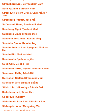
Strandberg Erik, Jormvattnet Jäm
Strid Hjalmar Burträsk Väb
Ström Erik Ström-Erske, Undersåker
Jäm
Strömberg August, Jät Små
Strömstedt Hans, Sundsvall Med
Sundberg Algot, Tynderö Med
Sundberg Einar Tynderö Med
Sundelin Johannes, Resele Ång
Sundelin Oscar, Resele Ång
Sundin Anders Ante Lyngsten Matfors
Med
Sundin Elin Matfors Med
Sundsvalls Spelmansgille
Sved Carl, Delsbo Häl
Svedin Per Erik, Nyland Njurunda Med
Svensson Pelle, Trönö Häl
Svensson Staffan Strömsund Jäm
Svensson Åke Sibbarp Skåne
Säbb John. Vikarsbyn Rättvik Dal
Söderberg Leif, Timrå Med
Söderqvist Gustav
Söderlundh Bror Axel Lille-Bror Sto
Söderqvist Adolf Mangskog Vär
Thorsell Elon, Tallåsen Häl