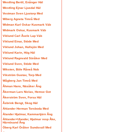
Westling Bertil, Enånger Häl
Westling Ejnar Ljusdal Häl
Vestman Sven Ljustorp Med
Wiberg Agneta Timrå Med
Widman Karl Oskar Kusmark Väb
Widmark Oskar, Kusmark Väb
Viklund Carl Åsele Lap Väb
Viklund Einar, Stöde Med
Viklund Johan, Hullsjön Med
Viklund Karin, Hög Häl
Viklund Ragnvald Söråker Med
Viklund Sven, Stöde Med
Wiksten, Böle Råneå Nob
Vikström Gustav, Torp Med
Wågberg Jan Timrå Med
Åhman Hans, Näsåker Ång
Åkerman Lars Niclas, Hemse Got
Åkerström Sven, Forsa Häl
Åsbrink Bengt, Skog Häl
Ählander Herman Torsboda Med
Älander Hjalmar, Kammartjärn Ång
Ählander+Ulander, Hjalmar resp Åke,
Härnösand Ång
Öberg Karl Öråker Sundsvall Med