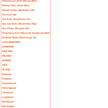
Öhlund Lars-Erik Hässjö Med
Öhman Nils, Holm Med
Ölund Johan, Bjurholm Väb
Öst Carl Häl
Öst Erik, Stockholm Sto
Öst Jon-Erik, Meselefors Nob
Öst Viktor, Bergsjö Häl
Österberg Karl Håkanstå Sundsvall Med
Östlund Nelly, Rossberga Dal
ALPLÄNDERNA
DANMARK
FINLAND
IRLAND
NORGE
USA
ÅLAND
Dalarna
Gotland
Gästrikland
Hälsingland
Jämtland
Lappland
Medelpad
Norrbotten