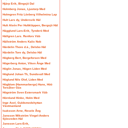
Hjärp Erik, Bingsjö Dal
Holmberg Jonas, Ljustorp Med
Holmgren Fritz Lövberg Vilhelmina Lap
Hult Lars dy, Undersvik Häl
Hult Alsén Per Hultkläppen, Bergsjö Häl
Hägglund Lars-Erik, Tynderö Med
Hällgren Lars. Renfors Väb
Hällström Anders Kalix Nob
Härdelin Thore d.ä., Delsbo Häl
Härdelin Tore dy, Delsbo Häl
Högberg Bert, Bergeforsen Med
Högerberg Anton, Viken Ånge Med
Höglin Jonas, Högen Liden Med
Höglund Johan Th, Sundsvall Med
Höglund Nils Olof, Liden Med
Högblom (Hammarbergs) Hans, Höö
Torsåker Gäs
Högström Sven Estersmark Väb
Hörnlund Hinke, Holm Med
Inge Axel, Guldsmedshyttan
Västmanland
Isaksson Arne, Resele Ång
Jansson Wikström Vingel-Anders
Sjösveden Häl
Jansson Lars-Erik,