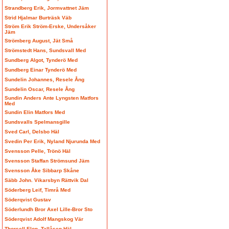
Strandberg Erik, Jormvattnet Jäm
Strid Hjalmar Burträsk Väb
Ström Erik Ström-Erske, Undersåker
Jäm
Strömberg August, Jät Små
Strömstedt Hans, Sundsvall Med
Sundberg Algot, Tynderö Med
Sundberg Einar Tynderö Med
Sundelin Johannes, Resele Ång
Sundelin Oscar, Resele Ång
Sundin Anders Ante Lyngsten Matfors
Med
Sundin Elin Matfors Med
Sundsvalls Spelmansgille
Sved Carl, Delsbo Häl
Svedin Per Erik, Nyland Njurunda Med
Svensson Pelle, Trönö Häl
Svensson Staffan Strömsund Jäm
Svensson Åke Sibbarp Skåne
Säbb John. Vikarsbyn Rättvik Dal
Söderberg Leif, Timrå Med
Söderqvist Gustav
Söderlundh Bror Axel Lille-Bror Sto
Söderqvist Adolf Mangskog Vär
Thorsell Elon, Tallåsen Häl