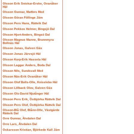
Olsson Erik Snickar-Erske, Ovanåker
Häl
Olsson Gunnar, Matfors Med
Olsson Göran Föllinge Jäm
Olsson Pers Hans, Rättvik Dal
Olsson Pekkos Helmer, Bingsjö Dal
Olsson Hjort-Anders, Bingsö Dal
Olsson Magnus Manne, Brunnmyra
Bollnäs Häl
Olsson Jonas, Galven Gäs
Olsson Jonas Järvsjö Häl
Olsson Korp-Erik Hassela Häl
Olsson Laggar Anders, Boda Dal
Olsson Nils, Sundsvall Med
Olsson Näs-Erik Ovanåker Häl
Olsson Olof Bolls-Olle, Knisslebo Häl
Olsson Lillback Olov, Galven Gäs
Olsson Ols-David Njutånger Häl
Olsson Pers Erik, Östbjörka Rättvik Dal
Olsson Pers Olof, Östbjörka Rättvik Dal
Olsson-Blå Olof, Blånn-Olle, Västgärde
Rättvik Dal
Orre Gunnar, Älvdalen Dal
Orre Lars, Älvdalen Dal
Oskarsson Kristian, Björkede Kall Jäm