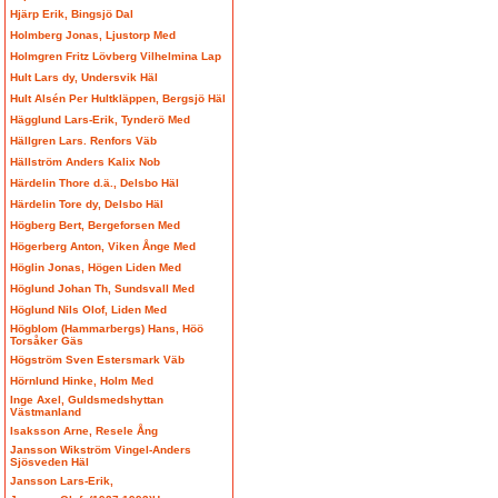
Hjärp Erik, Bingsjö Dal
Holmberg Jonas, Ljustorp Med
Holmgren Fritz Lövberg Vilhelmina Lap
Hult Lars dy, Undersvik Häl
Hult Alsén Per Hultkläppen, Bergsjö Häl
Hägglund Lars-Erik, Tynderö Med
Hällgren Lars. Renfors Väb
Hällström Anders Kalix Nob
Härdelin Thore d.ä., Delsbo Häl
Härdelin Tore dy, Delsbo Häl
Högberg Bert, Bergeforsen Med
Högerberg Anton, Viken Ånge Med
Höglin Jonas, Högen Liden Med
Höglund Johan Th, Sundsvall Med
Höglund Nils Olof, Liden Med
Högblom (Hammarbergs) Hans, Höö
Torsåker Gäs
Högström Sven Estersmark Väb
Hörnlund Hinke, Holm Med
Inge Axel, Guldsmedshyttan
Västmanland
Isaksson Arne, Resele Ång
Jansson Wikström Vingel-Anders
Sjösveden Häl
Jansson Lars-Erik,