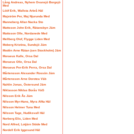
Lång Andreas, Nyhem Ovansjö Borgsjö
Med
Lööf Erik, Wallsta Arbrå Häl
Majström Per, Maj Njurunda Med
Manneberg Allan Nacka Sto
Mattsson John Erik, Rätansbyn Jäm
Mattsson Olle, Nordanede Med
Mellberg Olof, Flygge Liden Med
Moberg Kristina, Sundsjö Jäm
Modén Arne Rätan (sen Stockholm) Jäm
Moraeus Kalle, Orsa Dal
Moraeus Olle, Orsa Dal
Moraeus Per-Erik Perra, Orsa Dal
Mårtensson Alexander Rossön Jäm
Mårtensson Arne Dorotea Väb
Nahlin Jonas, Östersund Jäm
Niklasson Niklas Borås VäG
Nilsson Erik Ås Jäm
Nilsson Myr-Hans, Myra Alfta Häl
Nilsson Helmer Tuna Med
Nilsson Tage, Hudiksvall Häl
Norberg Elis, Liden Med
Nord Alfred, Lotjärn Stöde Med
Nordell Erik Iggesund Häl