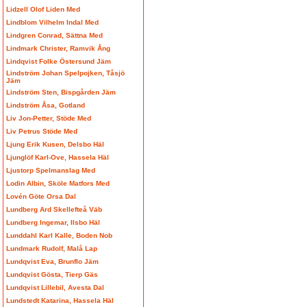
Lidzell Olof Liden Med
Lindblom Vilhelm Indal Med
Lindgren Conrad, Sättna Med
Lindmark Christer, Ramvik Ång
Lindqvist Folke Östersund Jäm
Lindström Johan Spelpojken, Tåsjö
Jäm
Lindström Sten, Bispgården Jäm
Lindström Åsa, Gotland
Liv Jon-Petter, Stöde Med
Liv Petrus Stöde Med
Ljung Erik Kusen, Delsbo Häl
Ljunglöf Karl-Ove, Hassela Häl
Ljustorp Spelmanslag Med
Lodin Albin, Sköle Matfors Med
Lovén Göte Orsa Dal
Lundberg Ard Skellefteå Väb
Lundberg Ingemar, Ilsbo Häl
Lunddahl Karl Kalle, Boden Nob
Lundmark Rudolf, Malå Lap
Lundqvist Eva, Brunflo Jäm
Lundqvist Gösta, Tierp Gäs
Lundqvist Lillebil, Avesta Dal
Lundstedt Katarina, Hassela Häl