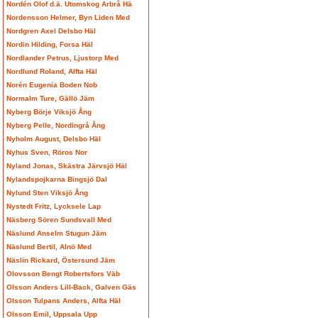
Nordén Olof d.ä. Utomskog Arbrå Hä
Nordensson Helmer, Byn Liden Med
Nordgren Axel Delsbo Häl
Nordin Hilding, Forsa Häl
Nordlander Petrus, Ljustorp Med
Nordlund Roland, Alfta Häl
Norén Eugenia Boden Nob
Normalm Ture, Gällö Jäm
Nyberg Börje Viksjö Ång
Nyberg Pelle, Nordingrå Ång
Nyholm August, Delsbo Häl
Nyhus Sven, Röros Nor
Nyland Jonas, Skästra Järvsjö Häl
Nylandspojkarna Bingsjö Dal
Nylund Sten Viksjö Ång
Nystedt Fritz, Lycksele Lap
Näsberg Sören Sundsvall Med
Näslund Anselm Stugun Jäm
Näslund Bertil, Alnö Med
Näslin Rickard, Östersund Jäm
Olovsson Bengt Robertsfors Väb
Olsson Anders Lill-Back, Galven Gäs
Olsson Tulpans Anders, Alfta Häl
Olsson Emil, Uppsala Upp