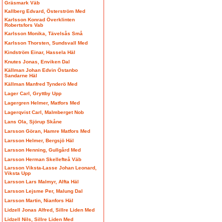
Gräsmark Väb
Kallberg Edvard, Österström Med
Karlsson Konrad Överklinten
Robertsfors Vab
Karlsson Monika, Tävelsås Små
Karlsson Thorsten, Sundsvall Med
Kindström Einar, Hassela Häl
Knutes Jonas, Enviken Dal
Källman Johan Edvin Östanbo
Sandarne Häl
Källman Manfred Tynderö Med
Lager Carl, Gryttby Upp
Lagergren Helmer, Matfors Med
Lagerqvist Carl, Malmberget Nob
Lans Ola, Sjörup Skåne
Larsson Göran, Hamre Matfors Med
Larsson Helmer, Bergsjö Häl
Larsson Henning, Gullgård Med
Larsson Herman Skellefteå Väb
Larsson Viksta-Lasse Johan Leonard,
Viksta Upp
Larsson Lars Malmyr, Alfta Häl
Larsson Lejsme Per, Malung Dal
Larsson Martin, Nianfors Häl
Lidzell Jonas Alfred, Sillre Liden Med
Lidzell Nils, Sillre Liden Med