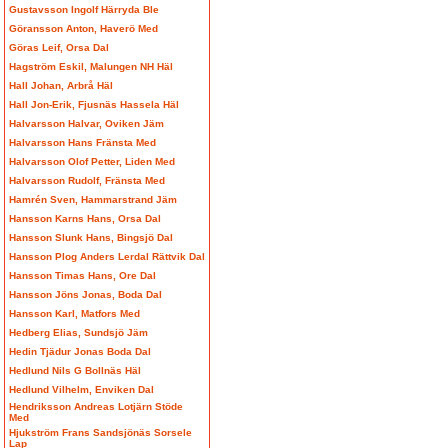
Gustavsson Ingolf Härryda Ble
Göransson Anton, Haverö Med
Göras Leif, Orsa Dal
Hagström Eskil, Malungen NH Häl
Hall Johan, Arbrå Häl
Hall Jon-Erik, Fjusnäs Hassela Häl
Halvarsson Halvar, Oviken Jäm
Halvarsson Hans Fränsta Med
Halvarsson Olof Petter, Liden Med
Halvarsson Rudolf, Fränsta Med
Hamrén Sven, Hammarstrand Jäm
Hansson Karns Hans, Orsa Dal
Hansson Slunk Hans, Bingsjö Dal
Hansson Plog Anders Lerdal Rättvik Dal
Hansson Timas Hans, Ore Dal
Hansson Jöns Jonas, Boda Dal
Hansson Karl, Matfors Med
Hedberg Elias, Sundsjö Jäm
Hedin Tjädur Jonas Boda Dal
Hedlund Nils G Bollnäs Häl
Hedlund Vilhelm, Enviken Dal
Hendriksson Andreas Lotjärn Stöde
Med
Hjukström Frans Sandsjönäs Sorsele
Lap