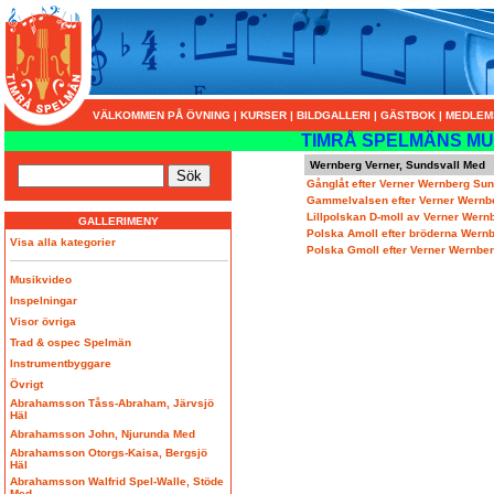
VÄLKOMMEN PÅ ÖVNING
|
KURSER
|
BILDGALLERI
|
GÄSTBOK
|
MEDLEM
TIMRÅ SPELMÄNS MU
Wernberg Verner, Sundsvall Med
Gånglåt efter Verner Wernberg Su
Gammelvalsen efter Verner Wernb
Lillpolskan D-moll av Verner Wer
GALLERIMENY
Polska Amoll efter bröderna Wern
Visa alla kategorier
Polska Gmoll efter Verner Wernbe
Musikvideo
Inspelningar
Visor övriga
Trad & ospec Spelmän
Instrumentbyggare
Övrigt
Abrahamsson Tåss-Abraham, Järvsjö
Häl
Abrahamsson John, Njurunda Med
Abrahamsson Otorgs-Kaisa, Bergsjö
Häl
Abrahamsson Walfrid Spel-Walle, Stöde
Med