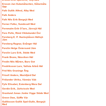
Ersson Jan Gulamålaviten, Gålarmåla
Upp
Falk Gullik Alfred, Alby Med
Falk Anders
Falk Nils Erik Borgsjö Med
Ferner Folke, Sundsvall Med
Fernmalm Erik O´lars, Järvsjö Häl
Fors Pelle, Rönö Vikbolandet Öst
Forsberg E. P. Hucksjöåsen Hällsjö
Jäm
Forsberg Ragnar, Enånger Häl
Forslin Helge Östersund Jäm
Forslin Lars Erik, Stöde Med
Frank Bruno, Näsviken Häl
Fredin Nils Mårten, Burs Got
Fredriksson Lars, Vallsta Arbrå Häl
Frid Nils Graninge Ång
Frisell Anders, Mockfjärd Dal
Frölander Ulrika, Vännäs Väb
Fyhr Elisabet, Estenberg Mora Dal
Gerdin Erik, Järkvissle Med
Granlund Jonas Jonke Vigge Stöde Med
Green Owe, Säffle Vär
Gulliksson Gullik Spel-Gulle, Borgsjö
Med