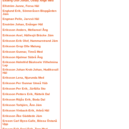
Ekberg Olof Johan, Östby Ånge Med
Ellström Janne, Forsa Häl
Englund Erik, Sönneråsen Bispgården
Jäm
Engman Pelle, Jarvsö Häl
Enström Johan, Enånger Häl
Eriksson Anders, Mellansel Ång
Eriksson Axel, Hällesjö Bräcke Jäm
Eriksson Erik Olof, Hammarstrand Jäm
Eriksson Grop Olle Malung
Eriksson Gunnar, Timrå Med
Eriksson Hjalmar Säbrå Ång
Eriksson Holmfrid Bäsksele Vilhelmina
Lap
Eriksson Johan Krok-Johan, Hudiksvall
Häl
Eriksson Lena, Njurunda Med
Eriksson Per Gunnar Umeå Väb
Eriksson Per Erik, Järfälla Sto
Eriksson Petters Erik, Rättvik Dal
Eriksson Röjås Erik, Boda Dal
Eriksson Torbjörn, Ånn Jäm
Eriksson Vinback-Erik, Arbrå Häl
Eriksson Åke Gäddede Jäm
Ersson Carl Byss-Calle, Bössa Östanå
Upp
Ersson Erik Spel-Erik, Torp Med