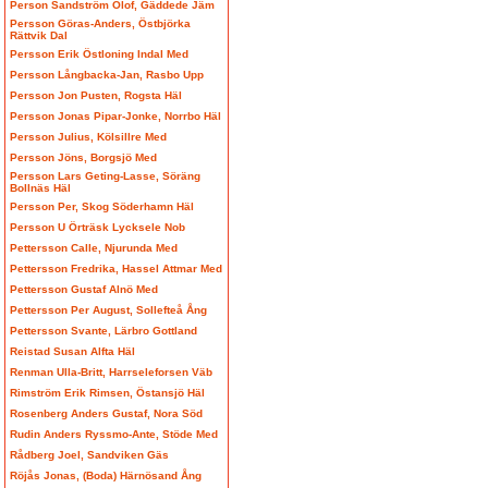
Person Sandström Olof, Gäddede Jäm
Persson Göras-Anders, Östbjörka
Rättvik Dal
Persson Erik Östloning Indal Med
Persson Långbacka-Jan, Rasbo Upp
Persson Jon Pusten, Rogsta Häl
Persson Jonas Pipar-Jonke, Norrbo Häl
Persson Julius, Kölsillre Med
Persson Jöns, Borgsjö Med
Persson Lars Geting-Lasse, Söräng
Bollnäs Häl
Persson Per, Skog Söderhamn Häl
Persson U Örträsk Lycksele Nob
Pettersson Calle, Njurunda Med
Pettersson Fredrika, Hassel Attmar Med
Pettersson Gustaf Alnö Med
Pettersson Per August, Sollefteå Ång
Pettersson Svante, Lärbro Gottland
Reistad Susan Alfta Häl
Renman Ulla-Britt, Harrseleforsen Väb
Rimström Erik Rimsen, Östansjö Häl
Rosenberg Anders Gustaf, Nora Söd
Rudin Anders Ryssmo-Ante, Stöde Med
Rådberg Joel, Sandviken Gäs
Röjås Jonas, (Boda) Härnösand Ång