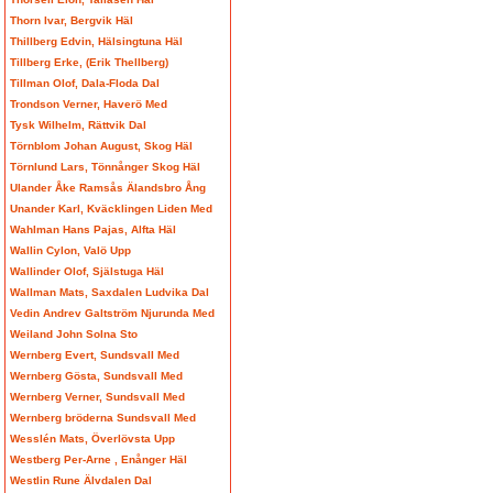
Thorn Ivar, Bergvik Häl
Thillberg Edvin, Hälsingtuna Häl
Tillberg Erke, (Erik Thellberg)
Tillman Olof, Dala-Floda Dal
Trondson Verner, Haverö Med
Tysk Wilhelm, Rättvik Dal
Törnblom Johan August, Skog Häl
Törnlund Lars, Tönnånger Skog Häl
Ulander Åke Ramsås Älandsbro Ång
Unander Karl, Kväcklingen Liden Med
Wahlman Hans Pajas, Alfta Häl
Wallin Cylon, Valö Upp
Wallinder Olof, Själstuga Häl
Wallman Mats, Saxdalen Ludvika Dal
Vedin Andrev Galtström Njurunda Med
Weiland John Solna Sto
Wernberg Evert, Sundsvall Med
Wernberg Gösta, Sundsvall Med
Wernberg Verner, Sundsvall Med
Wernberg bröderna Sundsvall Med
Wesslén Mats, Överlövsta Upp
Westberg Per-Arne , Enånger Häl
Westlin Rune Älvdalen Dal