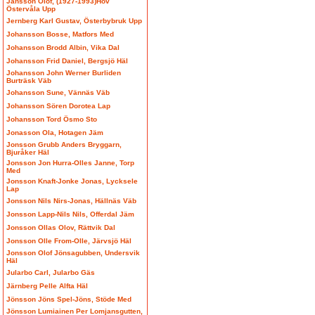
Jansson Olof, (1927-1993)Hov
Östervåla Upp
Jernberg Karl Gustav, Österbybruk Upp
Johansson Bosse, Matfors Med
Johansson Brodd Albin, Vika Dal
Johansson Frid Daniel, Bergsjö Häl
Johansson John Werner Burliden
Burträsk Väb
Johansson Sune, Vännäs Väb
Johansson Sören Dorotea Lap
Johansson Tord Ösmo Sto
Jonasson Ola, Hotagen Jäm
Jonsson Grubb Anders Bryggarn,
Bjuråker Häl
Jonsson Jon Hurra-Olles Janne, Torp
Med
Jonsson Knaft-Jonke Jonas, Lycksele
Lap
Jonsson Nils Nirs-Jonas, Hällnäs Väb
Jonsson Lapp-Nils Nils, Offerdal Jäm
Jonsson Ollas Olov, Rättvik Dal
Jonsson Olle From-Olle, Järvsjö Häl
Jonsson Olof Jönsagubben, Undersvik
Häl
Jularbo Carl, Jularbo Gäs
Järnberg Pelle Alfta Häl
Jönsson Jöns Spel-Jöns, Stöde Med
Jönsson Lumiainen Per Lomjansgutten,