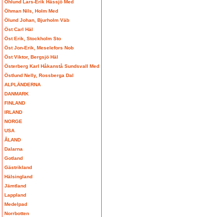
Öhlund Lars-Erik Hässjö Med
Öhman Nils, Holm Med
Ölund Johan, Bjurholm Väb
Öst Carl Häl
Öst Erik, Stockholm Sto
Öst Jon-Erik, Meselefors Nob
Öst Viktor, Bergsjö Häl
Österberg Karl Håkanstå Sundsvall Med
Östlund Nelly, Rossberga Dal
ALPLÄNDERNA
DANMARK
FINLAND
IRLAND
NORGE
USA
ÅLAND
Dalarna
Gotland
Gästrikland
Hälsingland
Jämtland
Lappland
Medelpad
Norrbotten