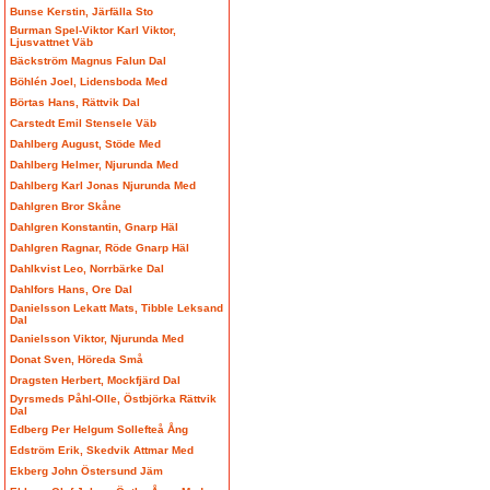
Bunse Kerstin, Järfälla Sto
Burman Spel-Viktor Karl Viktor,
Ljusvattnet Väb
Bäckström Magnus Falun Dal
Böhlén Joel, Lidensboda Med
Börtas Hans, Rättvik Dal
Carstedt Emil Stensele Väb
Dahlberg August, Stöde Med
Dahlberg Helmer, Njurunda Med
Dahlberg Karl Jonas Njurunda Med
Dahlgren Bror Skåne
Dahlgren Konstantin, Gnarp Häl
Dahlgren Ragnar, Röde Gnarp Häl
Dahlkvist Leo, Norrbärke Dal
Dahlfors Hans, Ore Dal
Danielsson Lekatt Mats, Tibble Leksand
Dal
Danielsson Viktor, Njurunda Med
Donat Sven, Höreda Små
Dragsten Herbert, Mockfjärd Dal
Dyrsmeds Påhl-Olle, Östbjörka Rättvik
Dal
Edberg Per Helgum Sollefteå Ång
Edström Erik, Skedvik Attmar Med
Ekberg John Östersund Jäm