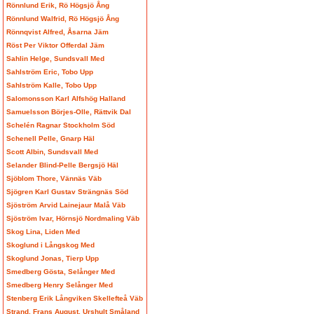
Rönnlund Erik, Rö Högsjö Ång
Rönnlund Walfrid, Rö Högsjö Ång
Rönnqvist Alfred, Åsarna Jäm
Röst Per Viktor Offerdal Jäm
Sahlin Helge, Sundsvall Med
Sahlström Eric, Tobo Upp
Sahlström Kalle, Tobo Upp
Salomonsson Karl Alfshög Halland
Samuelsson Börjes-Olle, Rättvik Dal
Schelén Ragnar Stockholm Söd
Schenell Pelle, Gnarp Häl
Scott Albin, Sundsvall Med
Selander Blind-Pelle Bergsjö Häl
Sjöblom Thore, Vännäs Väb
Sjögren Karl Gustav Strängnäs Söd
Sjöström Arvid Lainejaur Malå Väb
Sjöström Ivar, Hörnsjö Nordmaling Väb
Skog Lina, Liden Med
Skoglund i Långskog Med
Skoglund Jonas, Tierp Upp
Smedberg Gösta, Selånger Med
Smedberg Henry Selånger Med
Stenberg Erik Långviken Skellefteå Väb
Strand, Frans August, Urshult Småland