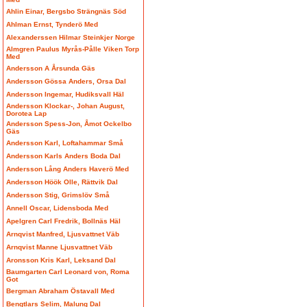
Ahlin Einar, Bergsbo Strängnäs Söd
Ahlman Ernst, Tynderö Med
Alexanderssen Hilmar Steinkjer Norge
Almgren Paulus Myrås-Pålle Viken Torp
Med
Andersson A Årsunda Gäs
Andersson Gössa Anders, Orsa Dal
Andersson Ingemar, Hudiksvall Häl
Andersson Klockar-, Johan August,
Dorotea Lap
Andersson Spess-Jon, Åmot Ockelbo
Gäs
Andersson Karl, Loftahammar Små
Andersson Karls Anders Boda Dal
Andersson Lång Anders Haverö Med
Andersson Höök Olle, Rättvik Dal
Andersson Stig, Grimslöv Små
Annell Oscar, Lidensboda Med
Apelgren Carl Fredrik, Bollnäs Häl
Arnqvist Manfred, Ljusvattnet Väb
Arnqvist Manne Ljusvattnet Väb
Aronsson Kris Karl, Leksand Dal
Baumgarten Carl Leonard von, Roma
Got
Bergman Abraham Östavall Med
Bengtlars Selim, Malung Dal