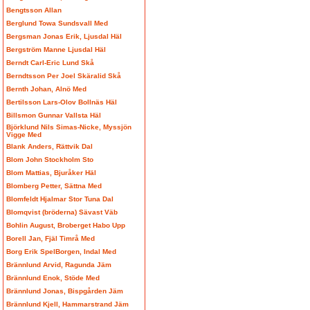
Bengtsson Allan
Berglund Towa Sundsvall Med
Bergsman Jonas Erik, Ljusdal Häl
Bergström Manne Ljusdal Häl
Berndt Carl-Eric Lund Skå
Berndtsson Per Joel Skäralid Skå
Bernth Johan, Alnö Med
Bertilsson Lars-Olov Bollnäs Häl
Billsmon Gunnar Vallsta Häl
Björklund Nils Simas-Nicke, Myssjön
Vigge Med
Blank Anders, Rättvik Dal
Blom John Stockholm Sto
Blom Mattias, Bjuråker Häl
Blomberg Petter, Sättna Med
Blomfeldt Hjalmar Stor Tuna Dal
Blomqvist (bröderna) Sävast Väb
Bohlin August, Broberget Habo Upp
Borell Jan, Fjäl Timrå Med
Borg Erik SpelBorgen, Indal Med
Brännlund Arvid, Ragunda Jäm
Brännlund Enok, Stöde Med
Brännlund Jonas, Bispgården Jäm
Brännlund Kjell, Hammarstrand Jäm