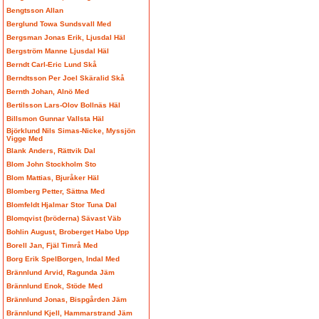
Bengtsson Allan
Berglund Towa Sundsvall Med
Bergsman Jonas Erik, Ljusdal Häl
Bergström Manne Ljusdal Häl
Berndt Carl-Eric Lund Skå
Berndtsson Per Joel Skäralid Skå
Bernth Johan, Alnö Med
Bertilsson Lars-Olov Bollnäs Häl
Billsmon Gunnar Vallsta Häl
Björklund Nils Simas-Nicke, Myssjön
Vigge Med
Blank Anders, Rättvik Dal
Blom John Stockholm Sto
Blom Mattias, Bjuråker Häl
Blomberg Petter, Sättna Med
Blomfeldt Hjalmar Stor Tuna Dal
Blomqvist (bröderna) Sävast Väb
Bohlin August, Broberget Habo Upp
Borell Jan, Fjäl Timrå Med
Borg Erik SpelBorgen, Indal Med
Brännlund Arvid, Ragunda Jäm
Brännlund Enok, Stöde Med
Brännlund Jonas, Bispgården Jäm
Brännlund Kjell, Hammarstrand Jäm