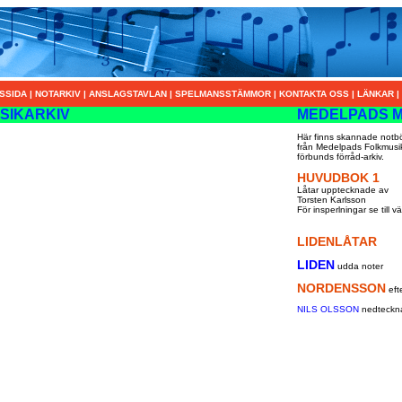
SSIDA
|
NOTARKIV
|
ANSLAGSTAVLAN
|
SPELMANSSTÄMMOR
|
KONTAKTA OSS
|
LÄNKAR
|
SIKARKIV
MEDELPADS M
Här finns skannade notb
från Medelpads Folkmusi
förbunds förråd-arkiv.
HUVUDBOK 1
Låtar upptecknade av
Torsten Karlsson
För insperlningar se till vä
LIDENLÅTAR
LIDEN
udda noter
NORDENSSON
eft
NILS OLSSON
nedteckn