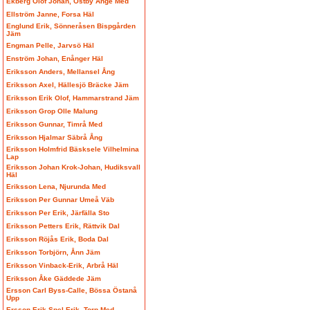
Ekberg Olof Johan, Östby Ånge Med
Ellström Janne, Forsa Häl
Englund Erik, Sönneråsen Bispgården
Jäm
Engman Pelle, Jarvsö Häl
Enström Johan, Enånger Häl
Eriksson Anders, Mellansel Ång
Eriksson Axel, Hällesjö Bräcke Jäm
Eriksson Erik Olof, Hammarstrand Jäm
Eriksson Grop Olle Malung
Eriksson Gunnar, Timrå Med
Eriksson Hjalmar Säbrå Ång
Eriksson Holmfrid Bäsksele Vilhelmina
Lap
Eriksson Johan Krok-Johan, Hudiksvall
Häl
Eriksson Lena, Njurunda Med
Eriksson Per Gunnar Umeå Väb
Eriksson Per Erik, Järfälla Sto
Eriksson Petters Erik, Rättvik Dal
Eriksson Röjås Erik, Boda Dal
Eriksson Torbjörn, Ånn Jäm
Eriksson Vinback-Erik, Arbrå Häl
Eriksson Åke Gäddede Jäm
Ersson Carl Byss-Calle, Bössa Östanå
Upp
Ersson Erik Spel-Erik, Torp Med