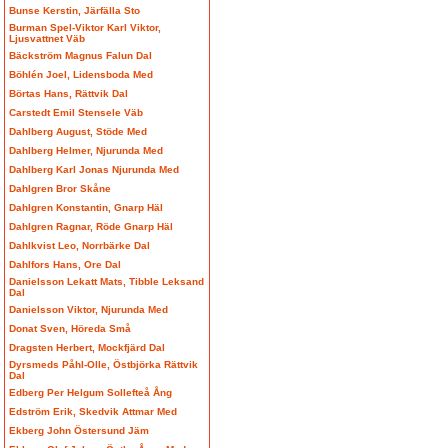
Bunse Kerstin, Järfälla Sto
Burman Spel-Viktor Karl Viktor,
Ljusvattnet Väb
Bäckström Magnus Falun Dal
Böhlén Joel, Lidensboda Med
Börtas Hans, Rättvik Dal
Carstedt Emil Stensele Väb
Dahlberg August, Stöde Med
Dahlberg Helmer, Njurunda Med
Dahlberg Karl Jonas Njurunda Med
Dahlgren Bror Skåne
Dahlgren Konstantin, Gnarp Häl
Dahlgren Ragnar, Röde Gnarp Häl
Dahlkvist Leo, Norrbärke Dal
Dahlfors Hans, Ore Dal
Danielsson Lekatt Mats, Tibble Leksand
Dal
Danielsson Viktor, Njurunda Med
Donat Sven, Höreda Små
Dragsten Herbert, Mockfjärd Dal
Dyrsmeds Påhl-Olle, Östbjörka Rättvik
Dal
Edberg Per Helgum Sollefteå Ång
Edström Erik, Skedvik Attmar Med
Ekberg John Östersund Jäm