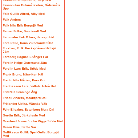
Ersson Jan Gulamålaviten, Gålarmåla
Upp
Falk Gullik Alfred, Alby Med
Falk Anders
Falk Nils Erik Borgsjö Med
Ferner Folke, Sundsvall Med
Fernmalm Erik O´lars, Järvsjö Häl
Fors Pelle, Rönö Vikbolandet Öst
Forsberg E. P. Hucksjöåsen Hällsjö
Jäm
Forsberg Ragnar, Enånger Häl
Forslin Helge Östersund Jäm
Forslin Lars Erik, Stöde Med
Frank Bruno, Näsviken Häl
Fredin Nils Mårten, Burs Got
Fredriksson Lars, Vallsta Arbrå Häl
Frid Nils Graninge Ång
Frisell Anders, Mockfjärd Dal
Frölander Ulrika, Vännäs Väb
Fyhr Elisabet, Estenberg Mora Dal
Gerdin Erik, Järkvissle Med
Granlund Jonas Jonke Vigge Stöde Med
Green Owe, Säffle Vär
Gulliksson Gullik Spel-Gulle, Borgsjö
Med