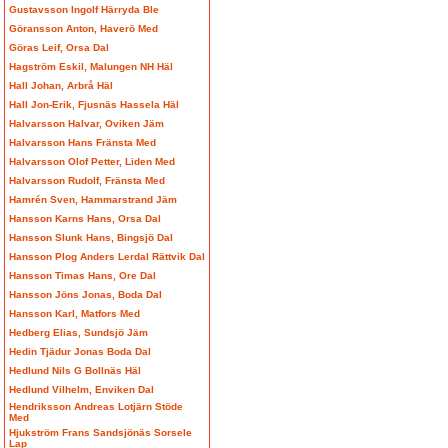
Gustavsson Ingolf Härryda Ble
Göransson Anton, Haverö Med
Göras Leif, Orsa Dal
Hagström Eskil, Malungen NH Häl
Hall Johan, Arbrå Häl
Hall Jon-Erik, Fjusnäs Hassela Häl
Halvarsson Halvar, Oviken Jäm
Halvarsson Hans Fränsta Med
Halvarsson Olof Petter, Liden Med
Halvarsson Rudolf, Fränsta Med
Hamrén Sven, Hammarstrand Jäm
Hansson Karns Hans, Orsa Dal
Hansson Slunk Hans, Bingsjö Dal
Hansson Plog Anders Lerdal Rättvik Dal
Hansson Timas Hans, Ore Dal
Hansson Jöns Jonas, Boda Dal
Hansson Karl, Matfors Med
Hedberg Elias, Sundsjö Jäm
Hedin Tjädur Jonas Boda Dal
Hedlund Nils G Bollnäs Häl
Hedlund Vilhelm, Enviken Dal
Hendriksson Andreas Lotjärn Stöde
Med
Hjukström Frans Sandsjönäs Sorsele
Lap