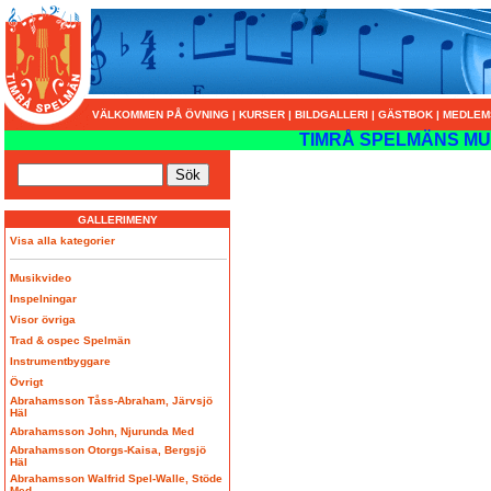
VÄLKOMMEN PÅ ÖVNING
|
KURSER
|
BILDGALLERI
|
GÄSTBOK
|
MEDLEM
TIMRÅ SPELMÄNS MU
GALLERIMENY
Visa alla kategorier
Musikvideo
Inspelningar
Visor övriga
Trad & ospec Spelmän
Instrumentbyggare
Övrigt
Abrahamsson Tåss-Abraham, Järvsjö
Häl
Abrahamsson John, Njurunda Med
Abrahamsson Otorgs-Kaisa, Bergsjö
Häl
Abrahamsson Walfrid Spel-Walle, Stöde
Med