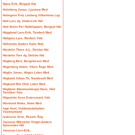
Hjärp Erik, Bingsjö Dal
Holmberg Jonas, Ljustorp Med
Holmgren Fritz Lövberg Vilhelmina Lap
Hult Lars dy, Undersvik Häl
Hult Alsén Per Hultkläppen, Bergsjö Häl
Hägglund Lars-Erik, Tynderö Med
Hällgren Lars. Renfors Väb
Hällström Anders Kalix Nob
Härdelin Thore d.ä., Delsbo Häl
Härdelin Tore dy, Delsbo Häl
Högberg Bert, Bergeforsen Med
Högerberg Anton, Viken Ånge Med
Höglin Jonas, Högen Liden Med
Höglund Johan Th, Sundsvall Med
Höglund Nils Olof, Liden Med
Högblom (Hammarbergs) Hans, Höö
Torsåker Gäs
Högström Sven Estersmark Väb
Hörnlund Hinke, Holm Med
Inge Axel, Guldsmedshyttan
Västmanland
Isaksson Arne, Resele Ång
Jansson Wikström Vingel-Anders
Sjösveden Häl
Jansson Lars-Erik,