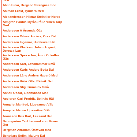
Ahlin Einar, Bergsbo Strängnäs Söd
Ahlman Ernst, Tynderö Med
Alexanderssen Hilmar Steinkjer Norge
Almgren Paulus Myrås-Pålle Viken Torp
Med
Andersson A Årsunda Gäs
Andersson Gössa Anders, Orsa Dal
Andersson Ingemar, Hudiksvall Häl
Andersson Klockar-, Johan August,
Dorotea Lap
Andersson Spess-Jon, Åmot Ockelbo
Gäs
Andersson Karl, Loftahammar Små
Andersson Karls Anders Boda Dal
Andersson Lång Anders Haverö Med
Andersson Höök Olle, Rättvik Dal
Andersson Stig, Grimslöv Små
Annell Oscar, Lidensboda Med
Apelgren Carl Fredrik, Bollnäs Häl
Arnqvist Manfred, Ljusvattnet Väb
Arnqvist Manne Ljusvattnet Väb
Aronsson Kris Karl, Leksand Dal
Baumgarten Carl Leonard von, Roma
Got
Bergman Abraham Östavall Med
Bengtlars Selim, Malung Dal