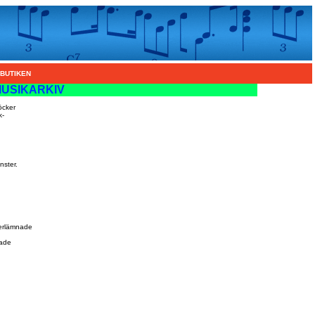
BUTIKEN
USIKARKIV
öcker
k-
nster.
erlämnade
ade