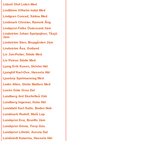
Lidzell Olof Liden Med
Lindblom Vilhelm Indal Med
Lindgren Conrad, Sättna Med
Lindmark Christer, Ramvik Ång
Lindqvist Folke Östersund Jäm
Lindström Johan Spelpojken, Tåsjö
Jäm
Lindström Sten, Bispgården Jäm
Lindström Åsa, Gotland
Liv Jon-Petter, Stöde Med
Liv Petrus Stöde Med
Ljung Erik Kusen, Delsbo Häl
Ljunglöf Karl-Ove, Hassela Häl
Ljustorp Spelmanslag Med
Lodin Albin, Sköle Matfors Med
Lovén Göte Orsa Dal
Lundberg Ard Skellefteå Väb
Lundberg Ingemar, Ilsbo Häl
Lunddahl Karl Kalle, Boden Nob
Lundmark Rudolf, Malå Lap
Lundqvist Eva, Brunflo Jäm
Lundqvist Gösta, Tierp Gäs
Lundqvist Lillebil, Avesta Dal
Lundstedt Katarina, Hassela Häl