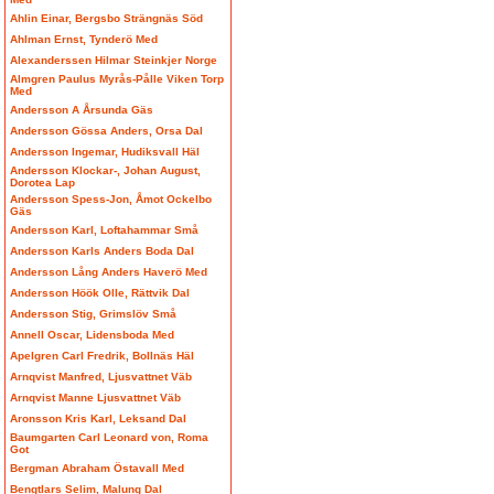
Ahlin Einar, Bergsbo Strängnäs Söd
Ahlman Ernst, Tynderö Med
Alexanderssen Hilmar Steinkjer Norge
Almgren Paulus Myrås-Pålle Viken Torp
Med
Andersson A Årsunda Gäs
Andersson Gössa Anders, Orsa Dal
Andersson Ingemar, Hudiksvall Häl
Andersson Klockar-, Johan August,
Dorotea Lap
Andersson Spess-Jon, Åmot Ockelbo
Gäs
Andersson Karl, Loftahammar Små
Andersson Karls Anders Boda Dal
Andersson Lång Anders Haverö Med
Andersson Höök Olle, Rättvik Dal
Andersson Stig, Grimslöv Små
Annell Oscar, Lidensboda Med
Apelgren Carl Fredrik, Bollnäs Häl
Arnqvist Manfred, Ljusvattnet Väb
Arnqvist Manne Ljusvattnet Väb
Aronsson Kris Karl, Leksand Dal
Baumgarten Carl Leonard von, Roma
Got
Bergman Abraham Östavall Med
Bengtlars Selim, Malung Dal