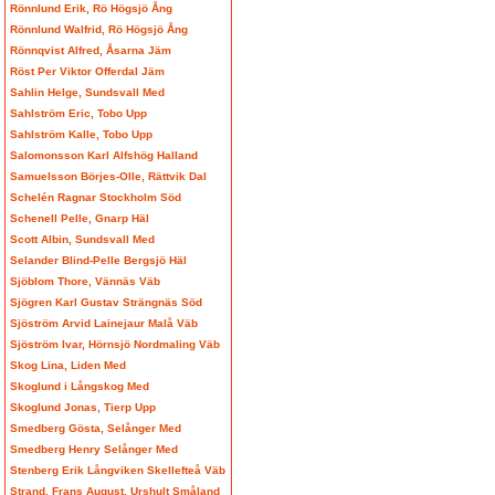
Rönnlund Erik, Rö Högsjö Ång
Rönnlund Walfrid, Rö Högsjö Ång
Rönnqvist Alfred, Åsarna Jäm
Röst Per Viktor Offerdal Jäm
Sahlin Helge, Sundsvall Med
Sahlström Eric, Tobo Upp
Sahlström Kalle, Tobo Upp
Salomonsson Karl Alfshög Halland
Samuelsson Börjes-Olle, Rättvik Dal
Schelén Ragnar Stockholm Söd
Schenell Pelle, Gnarp Häl
Scott Albin, Sundsvall Med
Selander Blind-Pelle Bergsjö Häl
Sjöblom Thore, Vännäs Väb
Sjögren Karl Gustav Strängnäs Söd
Sjöström Arvid Lainejaur Malå Väb
Sjöström Ivar, Hörnsjö Nordmaling Väb
Skog Lina, Liden Med
Skoglund i Långskog Med
Skoglund Jonas, Tierp Upp
Smedberg Gösta, Selånger Med
Smedberg Henry Selånger Med
Stenberg Erik Långviken Skellefteå Väb
Strand, Frans August, Urshult Småland