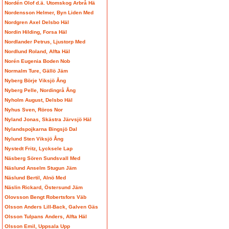
Nordén Olof d.ä. Utomskog Arbrå Hä
Nordensson Helmer, Byn Liden Med
Nordgren Axel Delsbo Häl
Nordin Hilding, Forsa Häl
Nordlander Petrus, Ljustorp Med
Nordlund Roland, Alfta Häl
Norén Eugenia Boden Nob
Normalm Ture, Gällö Jäm
Nyberg Börje Viksjö Ång
Nyberg Pelle, Nordingrå Ång
Nyholm August, Delsbo Häl
Nyhus Sven, Röros Nor
Nyland Jonas, Skästra Järvsjö Häl
Nylandspojkarna Bingsjö Dal
Nylund Sten Viksjö Ång
Nystedt Fritz, Lycksele Lap
Näsberg Sören Sundsvall Med
Näslund Anselm Stugun Jäm
Näslund Bertil, Alnö Med
Näslin Rickard, Östersund Jäm
Olovsson Bengt Robertsfors Väb
Olsson Anders Lill-Back, Galven Gäs
Olsson Tulpans Anders, Alfta Häl
Olsson Emil, Uppsala Upp