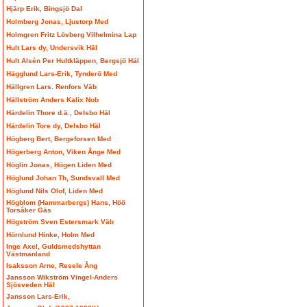
Hjärp Erik, Bingsjö Dal
Holmberg Jonas, Ljustorp Med
Holmgren Fritz Lövberg Vilhelmina Lap
Hult Lars dy, Undersvik Häl
Hult Alsén Per Hultkläppen, Bergsjö Häl
Hägglund Lars-Erik, Tynderö Med
Hällgren Lars. Renfors Väb
Hällström Anders Kalix Nob
Härdelin Thore d.ä., Delsbo Häl
Härdelin Tore dy, Delsbo Häl
Högberg Bert, Bergeforsen Med
Högerberg Anton, Viken Ånge Med
Höglin Jonas, Högen Liden Med
Höglund Johan Th, Sundsvall Med
Höglund Nils Olof, Liden Med
Högblom (Hammarbergs) Hans, Höö
Torsåker Gäs
Högström Sven Estersmark Väb
Hörnlund Hinke, Holm Med
Inge Axel, Guldsmedshyttan
Västmanland
Isaksson Arne, Resele Ång
Jansson Wikström Vingel-Anders
Sjösveden Häl
Jansson Lars-Erik,