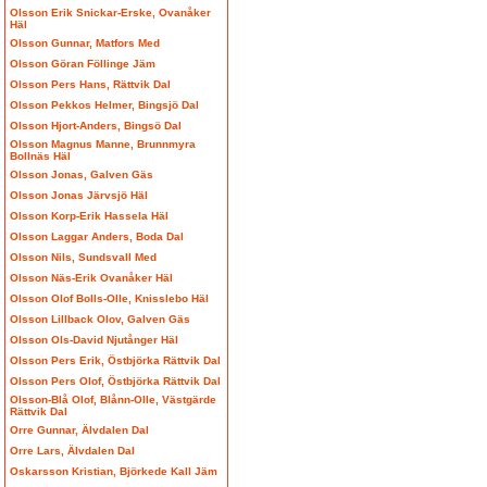
Olsson Erik Snickar-Erske, Ovanåker
Häl
Olsson Gunnar, Matfors Med
Olsson Göran Föllinge Jäm
Olsson Pers Hans, Rättvik Dal
Olsson Pekkos Helmer, Bingsjö Dal
Olsson Hjort-Anders, Bingsö Dal
Olsson Magnus Manne, Brunnmyra
Bollnäs Häl
Olsson Jonas, Galven Gäs
Olsson Jonas Järvsjö Häl
Olsson Korp-Erik Hassela Häl
Olsson Laggar Anders, Boda Dal
Olsson Nils, Sundsvall Med
Olsson Näs-Erik Ovanåker Häl
Olsson Olof Bolls-Olle, Knisslebo Häl
Olsson Lillback Olov, Galven Gäs
Olsson Ols-David Njutånger Häl
Olsson Pers Erik, Östbjörka Rättvik Dal
Olsson Pers Olof, Östbjörka Rättvik Dal
Olsson-Blå Olof, Blånn-Olle, Västgärde
Rättvik Dal
Orre Gunnar, Älvdalen Dal
Orre Lars, Älvdalen Dal
Oskarsson Kristian, Björkede Kall Jäm