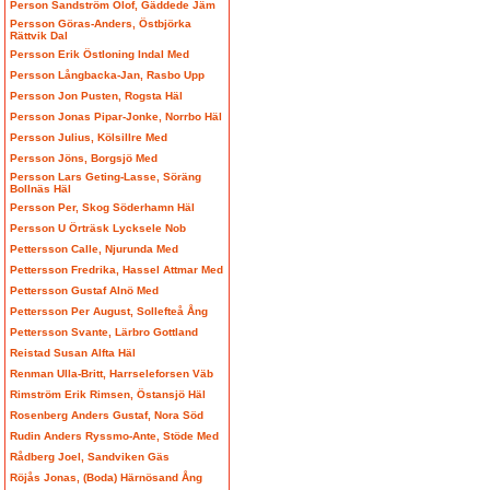
Person Sandström Olof, Gäddede Jäm
Persson Göras-Anders, Östbjörka
Rättvik Dal
Persson Erik Östloning Indal Med
Persson Långbacka-Jan, Rasbo Upp
Persson Jon Pusten, Rogsta Häl
Persson Jonas Pipar-Jonke, Norrbo Häl
Persson Julius, Kölsillre Med
Persson Jöns, Borgsjö Med
Persson Lars Geting-Lasse, Söräng
Bollnäs Häl
Persson Per, Skog Söderhamn Häl
Persson U Örträsk Lycksele Nob
Pettersson Calle, Njurunda Med
Pettersson Fredrika, Hassel Attmar Med
Pettersson Gustaf Alnö Med
Pettersson Per August, Sollefteå Ång
Pettersson Svante, Lärbro Gottland
Reistad Susan Alfta Häl
Renman Ulla-Britt, Harrseleforsen Väb
Rimström Erik Rimsen, Östansjö Häl
Rosenberg Anders Gustaf, Nora Söd
Rudin Anders Ryssmo-Ante, Stöde Med
Rådberg Joel, Sandviken Gäs
Röjås Jonas, (Boda) Härnösand Ång