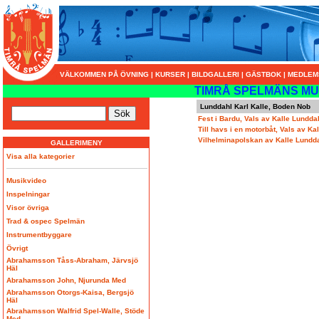
VÄLKOMMEN PÅ ÖVNING
|
KURSER
|
BILDGALLERI
|
GÄSTBOK
|
MEDLEM
TIMRÅ SPELMÄNS MU
Lunddahl Karl Kalle, Boden Nob
Fest i Bardu, Vals av Kalle Lundd
Till havs i en motorbåt, Vals av K
Vilhelminapolskan av Kalle Lundd
GALLERIMENY
Visa alla kategorier
Musikvideo
Inspelningar
Visor övriga
Trad & ospec Spelmän
Instrumentbyggare
Övrigt
Abrahamsson Tåss-Abraham, Järvsjö
Häl
Abrahamsson John, Njurunda Med
Abrahamsson Otorgs-Kaisa, Bergsjö
Häl
Abrahamsson Walfrid Spel-Walle, Stöde
Med