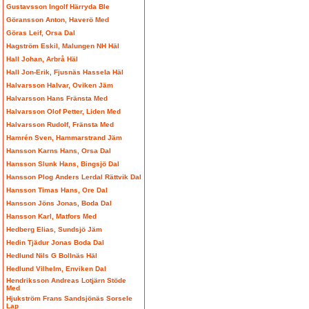
Gustavsson Ingolf Härryda Ble
Göransson Anton, Haverö Med
Göras Leif, Orsa Dal
Hagström Eskil, Malungen NH Häl
Hall Johan, Arbrå Häl
Hall Jon-Erik, Fjusnäs Hassela Häl
Halvarsson Halvar, Oviken Jäm
Halvarsson Hans Fränsta Med
Halvarsson Olof Petter, Liden Med
Halvarsson Rudolf, Fränsta Med
Hamrén Sven, Hammarstrand Jäm
Hansson Karns Hans, Orsa Dal
Hansson Slunk Hans, Bingsjö Dal
Hansson Plog Anders Lerdal Rättvik Dal
Hansson Timas Hans, Ore Dal
Hansson Jöns Jonas, Boda Dal
Hansson Karl, Matfors Med
Hedberg Elias, Sundsjö Jäm
Hedin Tjädur Jonas Boda Dal
Hedlund Nils G Bollnäs Häl
Hedlund Vilhelm, Enviken Dal
Hendriksson Andreas Lotjärn Stöde
Med
Hjukström Frans Sandsjönäs Sorsele
Lap