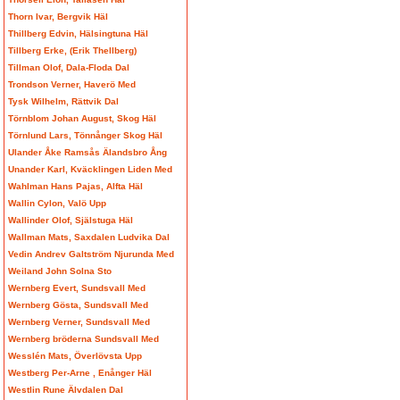
Thorn Ivar, Bergvik Häl
Thillberg Edvin, Hälsingtuna Häl
Tillberg Erke, (Erik Thellberg)
Tillman Olof, Dala-Floda Dal
Trondson Verner, Haverö Med
Tysk Wilhelm, Rättvik Dal
Törnblom Johan August, Skog Häl
Törnlund Lars, Tönnånger Skog Häl
Ulander Åke Ramsås Älandsbro Ång
Unander Karl, Kväcklingen Liden Med
Wahlman Hans Pajas, Alfta Häl
Wallin Cylon, Valö Upp
Wallinder Olof, Själstuga Häl
Wallman Mats, Saxdalen Ludvika Dal
Vedin Andrev Galtström Njurunda Med
Weiland John Solna Sto
Wernberg Evert, Sundsvall Med
Wernberg Gösta, Sundsvall Med
Wernberg Verner, Sundsvall Med
Wernberg bröderna Sundsvall Med
Wesslén Mats, Överlövsta Upp
Westberg Per-Arne , Enånger Häl
Westlin Rune Älvdalen Dal