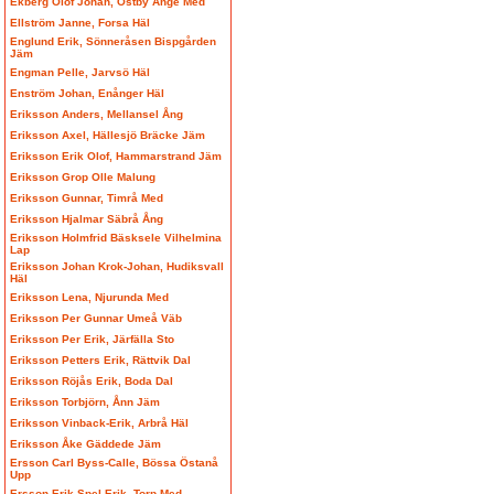
Ekberg Olof Johan, Östby Ånge Med
Ellström Janne, Forsa Häl
Englund Erik, Sönneråsen Bispgården
Jäm
Engman Pelle, Jarvsö Häl
Enström Johan, Enånger Häl
Eriksson Anders, Mellansel Ång
Eriksson Axel, Hällesjö Bräcke Jäm
Eriksson Erik Olof, Hammarstrand Jäm
Eriksson Grop Olle Malung
Eriksson Gunnar, Timrå Med
Eriksson Hjalmar Säbrå Ång
Eriksson Holmfrid Bäsksele Vilhelmina
Lap
Eriksson Johan Krok-Johan, Hudiksvall
Häl
Eriksson Lena, Njurunda Med
Eriksson Per Gunnar Umeå Väb
Eriksson Per Erik, Järfälla Sto
Eriksson Petters Erik, Rättvik Dal
Eriksson Röjås Erik, Boda Dal
Eriksson Torbjörn, Ånn Jäm
Eriksson Vinback-Erik, Arbrå Häl
Eriksson Åke Gäddede Jäm
Ersson Carl Byss-Calle, Bössa Östanå
Upp
Ersson Erik Spel-Erik, Torp Med