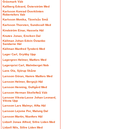
Gräsmark Väb
Kallberg Edvard, Österström Med
Karlsson Konrad Överklinten
Robertsfors Vab
Karlsson Monika, Tävelsås Små
Karlsson Thorsten, Sundsvall Med
Kindström Einar, Hassela Häl
Knutes Jonas, Enviken Dal
Källman Johan Edvin Östanbo
Sandarne Häl
Källman Manfred Tynderö Med
Lager Carl, Gryttby Upp
Lagergren Helmer, Matfors Med
Lagerqvist Carl, Malmberget Nob
Lans Ola, Sjörup Skåne
Larsson Göran, Hamre Matfors Med
Larsson Helmer, Bergsjö Häl
Larsson Henning, Gullgård Med
Larsson Herman Skellefteå Väb
Larsson Viksta-Lasse Johan Leonard,
Viksta Upp
Larsson Lars Malmyr, Alfta Häl
Larsson Lejsme Per, Malung Dal
Larsson Martin, Nianfors Häl
Lidzell Jonas Alfred, Sillre Liden Med
Lidzell Nils, Sillre Liden Med