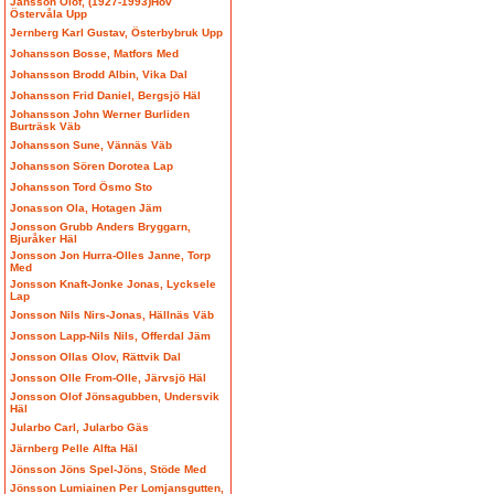
Jansson Olof, (1927-1993)Hov
Östervåla Upp
Jernberg Karl Gustav, Österbybruk Upp
Johansson Bosse, Matfors Med
Johansson Brodd Albin, Vika Dal
Johansson Frid Daniel, Bergsjö Häl
Johansson John Werner Burliden
Burträsk Väb
Johansson Sune, Vännäs Väb
Johansson Sören Dorotea Lap
Johansson Tord Ösmo Sto
Jonasson Ola, Hotagen Jäm
Jonsson Grubb Anders Bryggarn,
Bjuråker Häl
Jonsson Jon Hurra-Olles Janne, Torp
Med
Jonsson Knaft-Jonke Jonas, Lycksele
Lap
Jonsson Nils Nirs-Jonas, Hällnäs Väb
Jonsson Lapp-Nils Nils, Offerdal Jäm
Jonsson Ollas Olov, Rättvik Dal
Jonsson Olle From-Olle, Järvsjö Häl
Jonsson Olof Jönsagubben, Undersvik
Häl
Jularbo Carl, Jularbo Gäs
Järnberg Pelle Alfta Häl
Jönsson Jöns Spel-Jöns, Stöde Med
Jönsson Lumiainen Per Lomjansgutten,