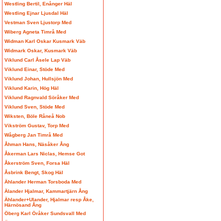
Westling Bertil, Enånger Häl
Westling Ejnar Ljusdal Häl
Vestman Sven Ljustorp Med
Wiberg Agneta Timrå Med
Widman Karl Oskar Kusmark Väb
Widmark Oskar, Kusmark Väb
Viklund Carl Åsele Lap Väb
Viklund Einar, Stöde Med
Viklund Johan, Hullsjön Med
Viklund Karin, Hög Häl
Viklund Ragnvald Söråker Med
Viklund Sven, Stöde Med
Wiksten, Böle Råneå Nob
Vikström Gustav, Torp Med
Wågberg Jan Timrå Med
Åhman Hans, Näsåker Ång
Åkerman Lars Niclas, Hemse Got
Åkerström Sven, Forsa Häl
Åsbrink Bengt, Skog Häl
Ählander Herman Torsboda Med
Älander Hjalmar, Kammartjärn Ång
Ählander+Ulander, Hjalmar resp Åke,
Härnösand Ång
Öberg Karl Öråker Sundsvall Med