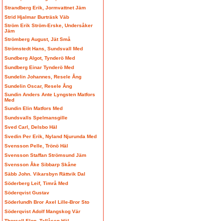
Strandberg Erik, Jormvattnet Jäm
Strid Hjalmar Burträsk Väb
Ström Erik Ström-Erske, Undersåker
Jäm
Strömberg August, Jät Små
Strömstedt Hans, Sundsvall Med
Sundberg Algot, Tynderö Med
Sundberg Einar Tynderö Med
Sundelin Johannes, Resele Ång
Sundelin Oscar, Resele Ång
Sundin Anders Ante Lyngsten Matfors
Med
Sundin Elin Matfors Med
Sundsvalls Spelmansgille
Sved Carl, Delsbo Häl
Svedin Per Erik, Nyland Njurunda Med
Svensson Pelle, Trönö Häl
Svensson Staffan Strömsund Jäm
Svensson Åke Sibbarp Skåne
Säbb John. Vikarsbyn Rättvik Dal
Söderberg Leif, Timrå Med
Söderqvist Gustav
Söderlundh Bror Axel Lille-Bror Sto
Söderqvist Adolf Mangskog Vär
Thorsell Elon, Tallåsen Häl