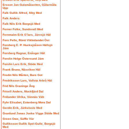
Ersson Jan Gulamålaviten, Gålarmåla
Upp
Falk Gullik Alfred, Alby Med
Falk Anders
Falk Nils Erik Borgsjö Med
Ferner Folke, Sundsvall Med
Fernmalm Erik O´lars, Järvsjö Häl
Fors Pelle, Rönö Vikbolandet Öst
Forsberg E. P. Hucksjöåsen Hällsjö
Jäm
Forsberg Ragnar, Enånger Häl
Forslin Helge Östersund Jäm
Forslin Lars Erik, Stöde Med
Frank Bruno, Näsviken Häl
Fredin Nils Mårten, Burs Got
Fredriksson Lars, Vallsta Arbrå Häl
Frid Nils Graninge Ång
Frisell Anders, Mockfjärd Dal
Frölander Ulrika, Vännäs Väb
Fyhr Elisabet, Estenberg Mora Dal
Gerdin Erik, Järkvissle Med
Granlund Jonas Jonke Vigge Stöde Med
Green Owe, Säffle Vär
Gulliksson Gullik Spel-Gulle, Borgsjö
Med