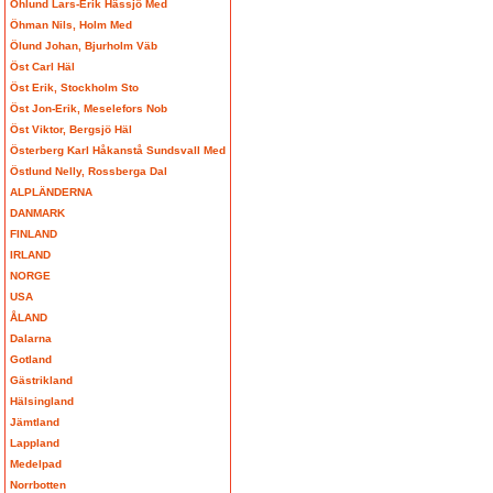
Öhlund Lars-Erik Hässjö Med
Öhman Nils, Holm Med
Ölund Johan, Bjurholm Väb
Öst Carl Häl
Öst Erik, Stockholm Sto
Öst Jon-Erik, Meselefors Nob
Öst Viktor, Bergsjö Häl
Österberg Karl Håkanstå Sundsvall Med
Östlund Nelly, Rossberga Dal
ALPLÄNDERNA
DANMARK
FINLAND
IRLAND
NORGE
USA
ÅLAND
Dalarna
Gotland
Gästrikland
Hälsingland
Jämtland
Lappland
Medelpad
Norrbotten