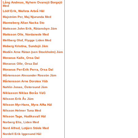
Lång Andreas, Nyhem Ovansjö Borgsjö
Med
Lööf Erik, Wallsta Arbrå Häl
Majström Per, Maj Njurunda Med
Manneberg Allan Nacka Sto
Mattsson John Erik, Rätansbyn Jäm
Mattsson Olle, Nordanede Med
Mellberg Olof, Flygge Liden Med
Moberg Kristina, Sundsjö Jäm
Modén Arne Rätan (sen Stockholm) Jäm
Moraeus Kalle, Orsa Dal
Moraeus Olle, Orsa Dal
Moraeus Per-Erik Perra, Orsa Dal
Mårtensson Alexander Rossön Jäm
Mårtensson Arne Dorotea Väb
Nahlin Jonas, Östersund Jäm
Niklasson Niklas Borås VäG
Nilsson Erik Ås Jäm
Nilsson Myr-Hans, Myra Alfta Häl
Nilsson Helmer Tuna Med
Nilsson Tage, Hudiksvall Häl
Norberg Elis, Liden Med
Nord Alfred, Lotjärn Stöde Med
Nordell Erik Iggesund Häl