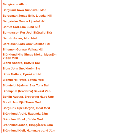
Bengtsson Allan
Berglund Towa Sundsvall Med
Bergsman Jonas Erik, Ljusdal Häl
Bergström Manne Ljusdal Häl
Berndt Carl-Eric Lund Skå
Berndtsson Per Joel Skäralid Skå
Bernth Johan, Alnö Med
Bertilsson Lars-Olov Bollnäs Häl
Billsmon Gunnar Vallsta Häl
Björklund Nils Simas-Nicke, Myssjön
Vigge Med
Blank Anders, Rättvik Dal
Blom John Stockholm Sto
Blom Mattias, Bjuråker Häl
Blomberg Petter, Sättna Med
Blomfeldt Hjalmar Stor Tuna Dal
Blomqvist (bröderna) Sävast Väb
Bohlin August, Broberget Habo Upp
Borell Jan, Fjäl Timrå Med
Borg Erik SpelBorgen, Indal Med
Brännlund Arvid, Ragunda Jäm
Brännlund Enok, Stöde Med
Brännlund Jonas, Bispgården Jäm
Brännlund Kjell, Hammarstrand Jäm