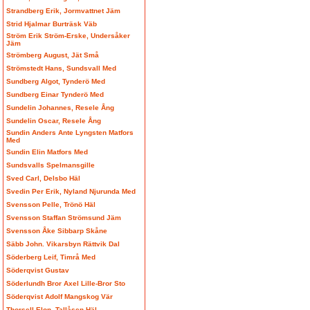
Strandberg Erik, Jormvattnet Jäm
Strid Hjalmar Burträsk Väb
Ström Erik Ström-Erske, Undersåker
Jäm
Strömberg August, Jät Små
Strömstedt Hans, Sundsvall Med
Sundberg Algot, Tynderö Med
Sundberg Einar Tynderö Med
Sundelin Johannes, Resele Ång
Sundelin Oscar, Resele Ång
Sundin Anders Ante Lyngsten Matfors
Med
Sundin Elin Matfors Med
Sundsvalls Spelmansgille
Sved Carl, Delsbo Häl
Svedin Per Erik, Nyland Njurunda Med
Svensson Pelle, Trönö Häl
Svensson Staffan Strömsund Jäm
Svensson Åke Sibbarp Skåne
Säbb John. Vikarsbyn Rättvik Dal
Söderberg Leif, Timrå Med
Söderqvist Gustav
Söderlundh Bror Axel Lille-Bror Sto
Söderqvist Adolf Mangskog Vär
Thorsell Elon, Tallåsen Häl