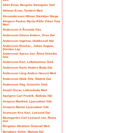
Ahlin Einar, Bergsbo Strängnäs Söd
Ahlman Ernst, Tynderö Med
Alexanderssen Hilmar Steinkjer Norge
Almgren Paulus Myrås-Pålle Viken Torp
Med
Andersson A Årsunda Gäs
Andersson Gössa Anders, Orsa Dal
Andersson Ingemar, Hudiksvall Häl
Andersson Klockar-, Johan August,
Dorotea Lap
Andersson Spess-Jon, Åmot Ockelbo
Gäs
Andersson Karl, Loftahammar Små
Andersson Karls Anders Boda Dal
Andersson Lång Anders Haverö Med
Andersson Höök Olle, Rättvik Dal
Andersson Stig, Grimslöv Små
Annell Oscar, Lidensboda Med
Apelgren Carl Fredrik, Bollnäs Häl
Arnqvist Manfred, Ljusvattnet Väb
Arnqvist Manne Ljusvattnet Väb
Aronsson Kris Karl, Leksand Dal
Baumgarten Carl Leonard von, Roma
Got
Bergman Abraham Östavall Med
Bengtlars Selim, Malung Dal