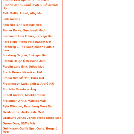
Ersson Jan Gulamålaviten, Gålarmåla
Upp
Falk Gullik Alfred, Alby Med
Falk Anders
Falk Nils Erik Borgsjö Med
Ferner Folke, Sundsvall Med
Fernmalm Erik O´lars, Järvsjö Häl
Fors Pelle, Rönö Vikbolandet Öst
Forsberg E. P. Hucksjöåsen Hällsjö
Jäm
Forsberg Ragnar, Enånger Häl
Forslin Helge Östersund Jäm
Forslin Lars Erik, Stöde Med
Frank Bruno, Näsviken Häl
Fredin Nils Mårten, Burs Got
Fredriksson Lars, Vallsta Arbrå Häl
Frid Nils Graninge Ång
Frisell Anders, Mockfjärd Dal
Frölander Ulrika, Vännäs Väb
Fyhr Elisabet, Estenberg Mora Dal
Gerdin Erik, Järkvissle Med
Granlund Jonas Jonke Vigge Stöde Med
Green Owe, Säffle Vär
Gulliksson Gullik Spel-Gulle, Borgsjö
Med