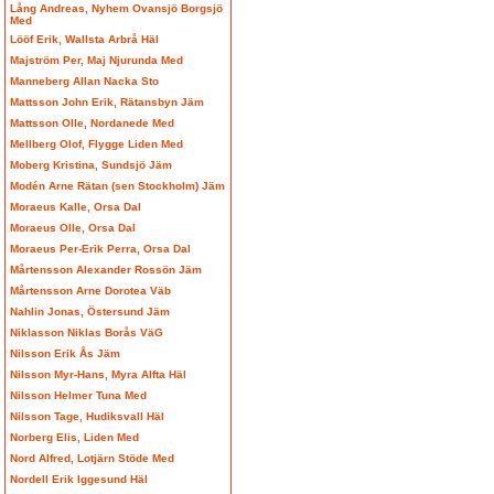
Lång Andreas, Nyhem Ovansjö Borgsjö
Med
Lööf Erik, Wallsta Arbrå Häl
Majström Per, Maj Njurunda Med
Manneberg Allan Nacka Sto
Mattsson John Erik, Rätansbyn Jäm
Mattsson Olle, Nordanede Med
Mellberg Olof, Flygge Liden Med
Moberg Kristina, Sundsjö Jäm
Modén Arne Rätan (sen Stockholm) Jäm
Moraeus Kalle, Orsa Dal
Moraeus Olle, Orsa Dal
Moraeus Per-Erik Perra, Orsa Dal
Mårtensson Alexander Rossön Jäm
Mårtensson Arne Dorotea Väb
Nahlin Jonas, Östersund Jäm
Niklasson Niklas Borås VäG
Nilsson Erik Ås Jäm
Nilsson Myr-Hans, Myra Alfta Häl
Nilsson Helmer Tuna Med
Nilsson Tage, Hudiksvall Häl
Norberg Elis, Liden Med
Nord Alfred, Lotjärn Stöde Med
Nordell Erik Iggesund Häl