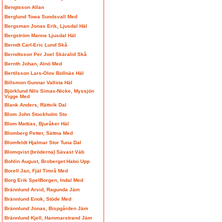
Bengtsson Allan
Berglund Towa Sundsvall Med
Bergsman Jonas Erik, Ljusdal Häl
Bergström Manne Ljusdal Häl
Berndt Carl-Eric Lund Skå
Berndtsson Per Joel Skäralid Skå
Bernth Johan, Alnö Med
Bertilsson Lars-Olov Bollnäs Häl
Billsmon Gunnar Vallsta Häl
Björklund Nils Simas-Nicke, Myssjön
Vigge Med
Blank Anders, Rättvik Dal
Blom John Stockholm Sto
Blom Mattias, Bjuråker Häl
Blomberg Petter, Sättna Med
Blomfeldt Hjalmar Stor Tuna Dal
Blomqvist (bröderna) Sävast Väb
Bohlin August, Broberget Habo Upp
Borell Jan, Fjäl Timrå Med
Borg Erik SpelBorgen, Indal Med
Brännlund Arvid, Ragunda Jäm
Brännlund Enok, Stöde Med
Brännlund Jonas, Bispgården Jäm
Brännlund Kjell, Hammarstrand Jäm