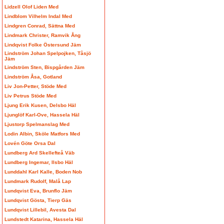
Lidzell Olof Liden Med
Lindblom Vilhelm Indal Med
Lindgren Conrad, Sättna Med
Lindmark Christer, Ramvik Ång
Lindqvist Folke Östersund Jäm
Lindström Johan Spelpojken, Tåsjö
Jäm
Lindström Sten, Bispgården Jäm
Lindström Åsa, Gotland
Liv Jon-Petter, Stöde Med
Liv Petrus Stöde Med
Ljung Erik Kusen, Delsbo Häl
Ljunglöf Karl-Ove, Hassela Häl
Ljustorp Spelmanslag Med
Lodin Albin, Sköle Matfors Med
Lovén Göte Orsa Dal
Lundberg Ard Skellefteå Väb
Lundberg Ingemar, Ilsbo Häl
Lunddahl Karl Kalle, Boden Nob
Lundmark Rudolf, Malå Lap
Lundqvist Eva, Brunflo Jäm
Lundqvist Gösta, Tierp Gäs
Lundqvist Lillebil, Avesta Dal
Lundstedt Katarina, Hassela Häl