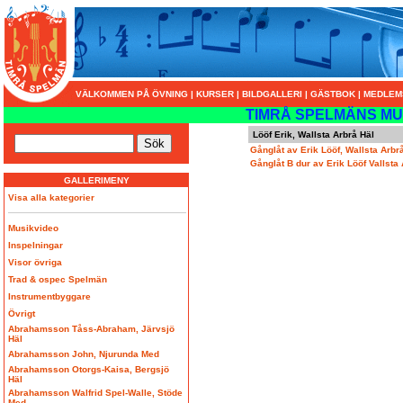
VÄLKOMMEN PÅ ÖVNING
|
KURSER
|
BILDGALLERI
|
GÄSTBOK
|
MEDLEM
TIMRÅ SPELMÄNS MU
Lööf Erik, Wallsta Arbrå Häl
Gånglåt av Erik Lööf, Wallsta Arbr
Gånglåt B dur av Erik Lööf Vallsta
GALLERIMENY
Visa alla kategorier
Musikvideo
Inspelningar
Visor övriga
Trad & ospec Spelmän
Instrumentbyggare
Övrigt
Abrahamsson Tåss-Abraham, Järvsjö
Häl
Abrahamsson John, Njurunda Med
Abrahamsson Otorgs-Kaisa, Bergsjö
Häl
Abrahamsson Walfrid Spel-Walle, Stöde
Med