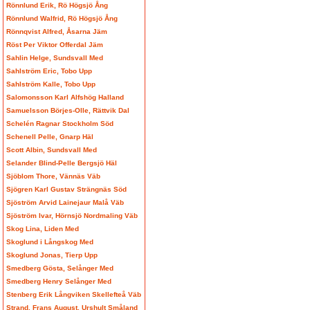
Rönnlund Erik, Rö Högsjö Ång
Rönnlund Walfrid, Rö Högsjö Ång
Rönnqvist Alfred, Åsarna Jäm
Röst Per Viktor Offerdal Jäm
Sahlin Helge, Sundsvall Med
Sahlström Eric, Tobo Upp
Sahlström Kalle, Tobo Upp
Salomonsson Karl Alfshög Halland
Samuelsson Börjes-Olle, Rättvik Dal
Schelén Ragnar Stockholm Söd
Schenell Pelle, Gnarp Häl
Scott Albin, Sundsvall Med
Selander Blind-Pelle Bergsjö Häl
Sjöblom Thore, Vännäs Väb
Sjögren Karl Gustav Strängnäs Söd
Sjöström Arvid Lainejaur Malå Väb
Sjöström Ivar, Hörnsjö Nordmaling Väb
Skog Lina, Liden Med
Skoglund i Långskog Med
Skoglund Jonas, Tierp Upp
Smedberg Gösta, Selånger Med
Smedberg Henry Selånger Med
Stenberg Erik Långviken Skellefteå Väb
Strand, Frans August, Urshult Småland