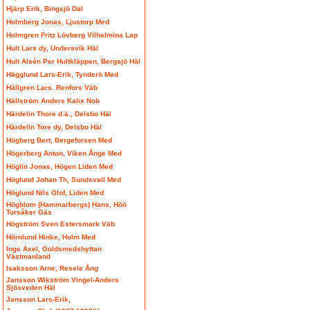
Hjärp Erik, Bingsjö Dal
Holmberg Jonas, Ljustorp Med
Holmgren Fritz Lövberg Vilhelmina Lap
Hult Lars dy, Undersvik Häl
Hult Alsén Per Hultkläppen, Bergsjö Häl
Hägglund Lars-Erik, Tynderö Med
Hällgren Lars. Renfors Väb
Hällström Anders Kalix Nob
Härdelin Thore d.ä., Delsbo Häl
Härdelin Tore dy, Delsbo Häl
Högberg Bert, Bergeforsen Med
Högerberg Anton, Viken Ånge Med
Höglin Jonas, Högen Liden Med
Höglund Johan Th, Sundsvall Med
Höglund Nils Olof, Liden Med
Högblom (Hammarbergs) Hans, Höö
Torsåker Gäs
Högström Sven Estersmark Väb
Hörnlund Hinke, Holm Med
Inge Axel, Guldsmedshyttan
Västmanland
Isaksson Arne, Resele Ång
Jansson Wikström Vingel-Anders
Sjösveden Häl
Jansson Lars-Erik,