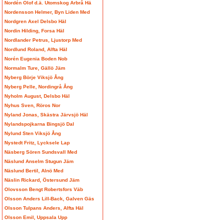
Nordén Olof d.ä. Utomskog Arbrå Hä
Nordensson Helmer, Byn Liden Med
Nordgren Axel Delsbo Häl
Nordin Hilding, Forsa Häl
Nordlander Petrus, Ljustorp Med
Nordlund Roland, Alfta Häl
Norén Eugenia Boden Nob
Normalm Ture, Gällö Jäm
Nyberg Börje Viksjö Ång
Nyberg Pelle, Nordingrå Ång
Nyholm August, Delsbo Häl
Nyhus Sven, Röros Nor
Nyland Jonas, Skästra Järvsjö Häl
Nylandspojkarna Bingsjö Dal
Nylund Sten Viksjö Ång
Nystedt Fritz, Lycksele Lap
Näsberg Sören Sundsvall Med
Näslund Anselm Stugun Jäm
Näslund Bertil, Alnö Med
Näslin Rickard, Östersund Jäm
Olovsson Bengt Robertsfors Väb
Olsson Anders Lill-Back, Galven Gäs
Olsson Tulpans Anders, Alfta Häl
Olsson Emil, Uppsala Upp