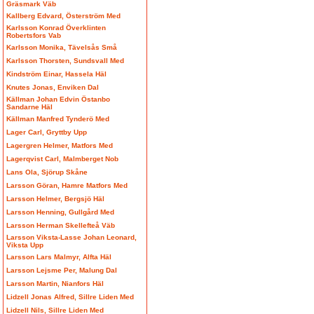
Gräsmark Väb
Kallberg Edvard, Österström Med
Karlsson Konrad Överklinten
Robertsfors Vab
Karlsson Monika, Tävelsås Små
Karlsson Thorsten, Sundsvall Med
Kindström Einar, Hassela Häl
Knutes Jonas, Enviken Dal
Källman Johan Edvin Östanbo
Sandarne Häl
Källman Manfred Tynderö Med
Lager Carl, Gryttby Upp
Lagergren Helmer, Matfors Med
Lagerqvist Carl, Malmberget Nob
Lans Ola, Sjörup Skåne
Larsson Göran, Hamre Matfors Med
Larsson Helmer, Bergsjö Häl
Larsson Henning, Gullgård Med
Larsson Herman Skellefteå Väb
Larsson Viksta-Lasse Johan Leonard,
Viksta Upp
Larsson Lars Malmyr, Alfta Häl
Larsson Lejsme Per, Malung Dal
Larsson Martin, Nianfors Häl
Lidzell Jonas Alfred, Sillre Liden Med
Lidzell Nils, Sillre Liden Med