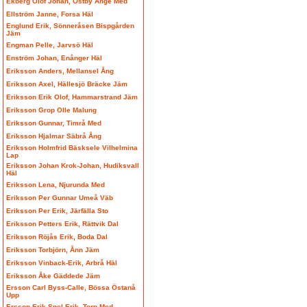
Ekberg Olof Johan, Östby Ånge Med
Ellström Janne, Forsa Häl
Englund Erik, Sönneråsen Bispgården
Jäm
Engman Pelle, Jarvsö Häl
Enström Johan, Enånger Häl
Eriksson Anders, Mellansel Ång
Eriksson Axel, Hällesjö Bräcke Jäm
Eriksson Erik Olof, Hammarstrand Jäm
Eriksson Grop Olle Malung
Eriksson Gunnar, Timrå Med
Eriksson Hjalmar Säbrå Ång
Eriksson Holmfrid Bäsksele Vilhelmina
Lap
Eriksson Johan Krok-Johan, Hudiksvall
Häl
Eriksson Lena, Njurunda Med
Eriksson Per Gunnar Umeå Väb
Eriksson Per Erik, Järfälla Sto
Eriksson Petters Erik, Rättvik Dal
Eriksson Röjås Erik, Boda Dal
Eriksson Torbjörn, Ånn Jäm
Eriksson Vinback-Erik, Arbrå Häl
Eriksson Åke Gäddede Jäm
Ersson Carl Byss-Calle, Bössa Östanå
Upp
Ersson Erik Spel-Erik, Torp Med