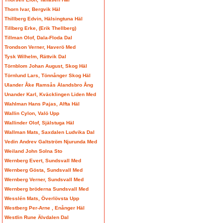
Thorn Ivar, Bergvik Häl
Thillberg Edvin, Hälsingtuna Häl
Tillberg Erke, (Erik Thellberg)
Tillman Olof, Dala-Floda Dal
Trondson Verner, Haverö Med
Tysk Wilhelm, Rättvik Dal
Törnblom Johan August, Skog Häl
Törnlund Lars, Tönnånger Skog Häl
Ulander Åke Ramsås Älandsbro Ång
Unander Karl, Kväcklingen Liden Med
Wahlman Hans Pajas, Alfta Häl
Wallin Cylon, Valö Upp
Wallinder Olof, Själstuga Häl
Wallman Mats, Saxdalen Ludvika Dal
Vedin Andrev Galtström Njurunda Med
Weiland John Solna Sto
Wernberg Evert, Sundsvall Med
Wernberg Gösta, Sundsvall Med
Wernberg Verner, Sundsvall Med
Wernberg bröderna Sundsvall Med
Wesslén Mats, Överlövsta Upp
Westberg Per-Arne , Enånger Häl
Westlin Rune Älvdalen Dal