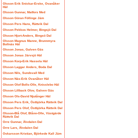
Olsson Erik Snickar-Erske, Ovanåker
Häl
Olsson Gunnar, Matfors Med
Olsson Göran Föllinge Jäm
Olsson Pers Hans, Rättvik Dal
Olsson Pekkos Helmer, Bingsjö Dal
Olsson Hjort-Anders, Bingsö Dal
Olsson Magnus Manne, Brunnmyra
Bollnäs Häl
Olsson Jonas, Galven Gäs
Olsson Jonas Järvsjö Häl
Olsson Korp-Erik Hassela Häl
Olsson Laggar Anders, Boda Dal
Olsson Nils, Sundsvall Med
Olsson Näs-Erik Ovanåker Häl
Olsson Olof Bolls-Olle, Knisslebo Häl
Olsson Lillback Olov, Galven Gäs
Olsson Ols-David Njutånger Häl
Olsson Pers Erik, Östbjörka Rättvik Dal
Olsson Pers Olof, Östbjörka Rättvik Dal
Olsson-Blå Olof, Blånn-Olle, Västgärde
Rättvik Dal
Orre Gunnar, Älvdalen Dal
Orre Lars, Älvdalen Dal
Oskarsson Kristian, Björkede Kall Jäm