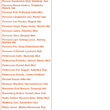
Person Sandström Olof, Gäddede Jäm
Persson Göras-Anders, Östbjörka
Rättvik Dal
Persson Erik Östloning Indal Med
Persson Långbacka-Jan, Rasbo Upp
Persson Jon Pusten, Rogsta Häl
Persson Jonas Pipar-Jonke, Norrbo Häl
Persson Julius, Kölsillre Med
Persson Jöns, Borgsjö Med
Persson Lars Geting-Lasse, Söräng
Bollnäs Häl
Persson Per, Skog Söderhamn Häl
Persson U Örträsk Lycksele Nob
Pettersson Calle, Njurunda Med
Pettersson Fredrika, Hassel Attmar Med
Pettersson Gustaf Alnö Med
Pettersson Per August, Sollefteå Ång
Pettersson Svante, Lärbro Gottland
Reistad Susan Alfta Häl
Renman Ulla-Britt, Harrseleforsen Väb
Rimström Erik Rimsen, Östansjö Häl
Rosenberg Anders Gustaf, Nora Söd
Rudin Anders Ryssmo-Ante, Stöde Med
Rådberg Joel, Sandviken Gäs
Röjås Jonas, (Boda) Härnösand Ång