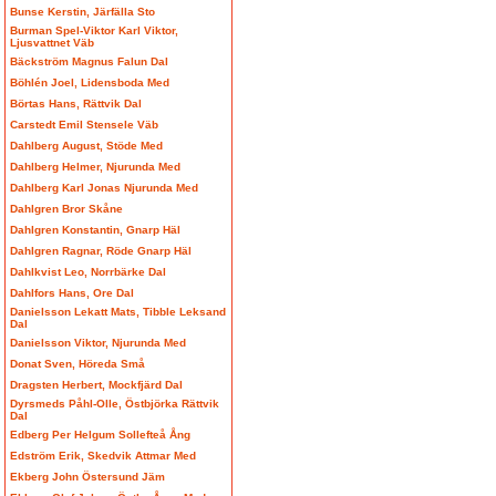
Bunse Kerstin, Järfälla Sto
Burman Spel-Viktor Karl Viktor,
Ljusvattnet Väb
Bäckström Magnus Falun Dal
Böhlén Joel, Lidensboda Med
Börtas Hans, Rättvik Dal
Carstedt Emil Stensele Väb
Dahlberg August, Stöde Med
Dahlberg Helmer, Njurunda Med
Dahlberg Karl Jonas Njurunda Med
Dahlgren Bror Skåne
Dahlgren Konstantin, Gnarp Häl
Dahlgren Ragnar, Röde Gnarp Häl
Dahlkvist Leo, Norrbärke Dal
Dahlfors Hans, Ore Dal
Danielsson Lekatt Mats, Tibble Leksand
Dal
Danielsson Viktor, Njurunda Med
Donat Sven, Höreda Små
Dragsten Herbert, Mockfjärd Dal
Dyrsmeds Påhl-Olle, Östbjörka Rättvik
Dal
Edberg Per Helgum Sollefteå Ång
Edström Erik, Skedvik Attmar Med
Ekberg John Östersund Jäm