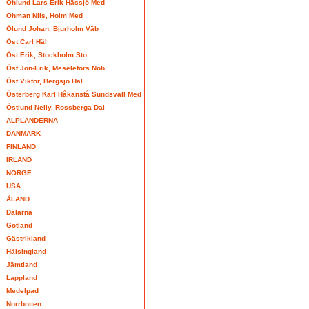
Öhlund Lars-Erik Hässjö Med
Öhman Nils, Holm Med
Ölund Johan, Bjurholm Väb
Öst Carl Häl
Öst Erik, Stockholm Sto
Öst Jon-Erik, Meselefors Nob
Öst Viktor, Bergsjö Häl
Österberg Karl Håkanstå Sundsvall Med
Östlund Nelly, Rossberga Dal
ALPLÄNDERNA
DANMARK
FINLAND
IRLAND
NORGE
USA
ÅLAND
Dalarna
Gotland
Gästrikland
Hälsingland
Jämtland
Lappland
Medelpad
Norrbotten