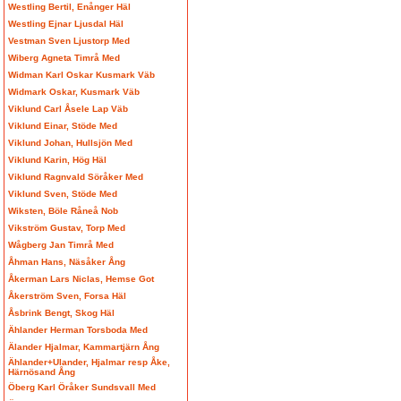
Westling Bertil, Enånger Häl
Westling Ejnar Ljusdal Häl
Vestman Sven Ljustorp Med
Wiberg Agneta Timrå Med
Widman Karl Oskar Kusmark Väb
Widmark Oskar, Kusmark Väb
Viklund Carl Åsele Lap Väb
Viklund Einar, Stöde Med
Viklund Johan, Hullsjön Med
Viklund Karin, Hög Häl
Viklund Ragnvald Söråker Med
Viklund Sven, Stöde Med
Wiksten, Böle Råneå Nob
Vikström Gustav, Torp Med
Wågberg Jan Timrå Med
Åhman Hans, Näsåker Ång
Åkerman Lars Niclas, Hemse Got
Åkerström Sven, Forsa Häl
Åsbrink Bengt, Skog Häl
Ählander Herman Torsboda Med
Älander Hjalmar, Kammartjärn Ång
Ählander+Ulander, Hjalmar resp Åke,
Härnösand Ång
Öberg Karl Öråker Sundsvall Med