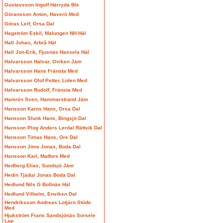
Gustavsson Ingolf Härryda Ble
Göransson Anton, Haverö Med
Göras Leif, Orsa Dal
Hagström Eskil, Malungen NH Häl
Hall Johan, Arbrå Häl
Hall Jon-Erik, Fjusnäs Hassela Häl
Halvarsson Halvar, Oviken Jäm
Halvarsson Hans Fränsta Med
Halvarsson Olof Petter, Liden Med
Halvarsson Rudolf, Fränsta Med
Hamrén Sven, Hammarstrand Jäm
Hansson Karns Hans, Orsa Dal
Hansson Slunk Hans, Bingsjö Dal
Hansson Plog Anders Lerdal Rättvik Dal
Hansson Timas Hans, Ore Dal
Hansson Jöns Jonas, Boda Dal
Hansson Karl, Matfors Med
Hedberg Elias, Sundsjö Jäm
Hedin Tjädur Jonas Boda Dal
Hedlund Nils G Bollnäs Häl
Hedlund Vilhelm, Enviken Dal
Hendriksson Andreas Lotjärn Stöde
Med
Hjukström Frans Sandsjönäs Sorsele
Lap