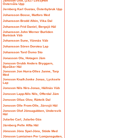
Jansson Olof, (1927-1993)Hov
Östervåla Upp
Jernberg Karl Gustav, Österbybruk Upp
Johansson Bosse, Matfors Med
Johansson Brodd Albin, Vika Dal
Johansson Frid Daniel, Bergsjö Häl
Johansson John Werner Burliden
Burträsk Väb
Johansson Sune, Vännäs Väb
Johansson Sören Dorotea Lap
Johansson Tord Ösmo Sto
Jonasson Ola, Hotagen Jäm
Jonsson Grubb Anders Bryggarn,
Bjuråker Häl
Jonsson Jon Hurra-Olles Janne, Torp
Med
Jonsson Knaft-Jonke Jonas, Lycksele
Lap
Jonsson Nils Nirs-Jonas, Hällnäs Väb
Jonsson Lapp-Nils Nils, Offerdal Jäm
Jonsson Ollas Olov, Rättvik Dal
Jonsson Olle From-Olle, Järvsjö Häl
Jonsson Olof Jönsagubben, Undersvik
Häl
Jularbo Carl, Jularbo Gäs
Järnberg Pelle Alfta Häl
Jönsson Jöns Spel-Jöns, Stöde Med
Jönsson Lumiainen Per Lomjansgutten,