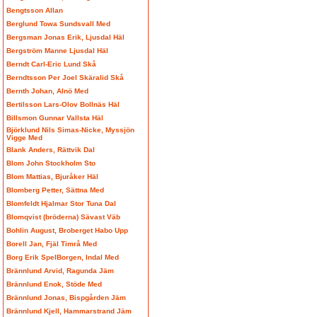
Bengtsson Allan
Berglund Towa Sundsvall Med
Bergsman Jonas Erik, Ljusdal Häl
Bergström Manne Ljusdal Häl
Berndt Carl-Eric Lund Skå
Berndtsson Per Joel Skäralid Skå
Bernth Johan, Alnö Med
Bertilsson Lars-Olov Bollnäs Häl
Billsmon Gunnar Vallsta Häl
Björklund Nils Simas-Nicke, Myssjön
Vigge Med
Blank Anders, Rättvik Dal
Blom John Stockholm Sto
Blom Mattias, Bjuråker Häl
Blomberg Petter, Sättna Med
Blomfeldt Hjalmar Stor Tuna Dal
Blomqvist (bröderna) Sävast Väb
Bohlin August, Broberget Habo Upp
Borell Jan, Fjäl Timrå Med
Borg Erik SpelBorgen, Indal Med
Brännlund Arvid, Ragunda Jäm
Brännlund Enok, Stöde Med
Brännlund Jonas, Bispgården Jäm
Brännlund Kjell, Hammarstrand Jäm