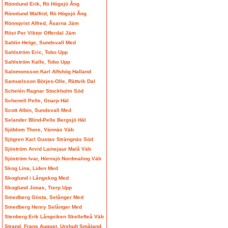
Rönnlund Erik, Rö Högsjö Ång
Rönnlund Walfrid, Rö Högsjö Ång
Rönnqvist Alfred, Åsarna Jäm
Röst Per Viktor Offerdal Jäm
Sahlin Helge, Sundsvall Med
Sahlström Eric, Tobo Upp
Sahlström Kalle, Tobo Upp
Salomonsson Karl Alfshög Halland
Samuelsson Börjes-Olle, Rättvik Dal
Schelén Ragnar Stockholm Söd
Schenell Pelle, Gnarp Häl
Scott Albin, Sundsvall Med
Selander Blind-Pelle Bergsjö Häl
Sjöblom Thore, Vännäs Väb
Sjögren Karl Gustav Strängnäs Söd
Sjöström Arvid Lainejaur Malå Väb
Sjöström Ivar, Hörnsjö Nordmaling Väb
Skog Lina, Liden Med
Skoglund i Långskog Med
Skoglund Jonas, Tierp Upp
Smedberg Gösta, Selånger Med
Smedberg Henry Selånger Med
Stenberg Erik Långviken Skellefteå Väb
Strand, Frans August, Urshult Småland