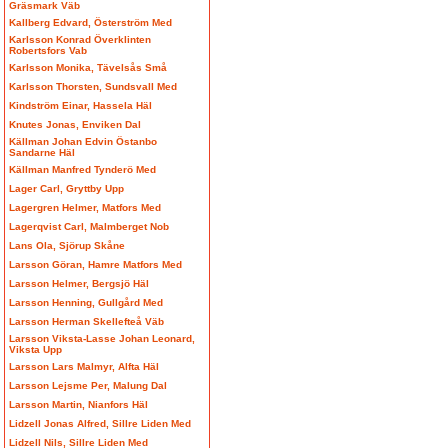
Gräsmark Väb
Kallberg Edvard, Österström Med
Karlsson Konrad Överklinten
Robertsfors Vab
Karlsson Monika, Tävelsås Små
Karlsson Thorsten, Sundsvall Med
Kindström Einar, Hassela Häl
Knutes Jonas, Enviken Dal
Källman Johan Edvin Östanbo
Sandarne Häl
Källman Manfred Tynderö Med
Lager Carl, Gryttby Upp
Lagergren Helmer, Matfors Med
Lagerqvist Carl, Malmberget Nob
Lans Ola, Sjörup Skåne
Larsson Göran, Hamre Matfors Med
Larsson Helmer, Bergsjö Häl
Larsson Henning, Gullgård Med
Larsson Herman Skellefteå Väb
Larsson Viksta-Lasse Johan Leonard,
Viksta Upp
Larsson Lars Malmyr, Alfta Häl
Larsson Lejsme Per, Malung Dal
Larsson Martin, Nianfors Häl
Lidzell Jonas Alfred, Sillre Liden Med
Lidzell Nils, Sillre Liden Med