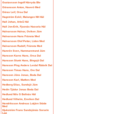
Gustavsson Ingolf Härryda Ble
Göransson Anton, Haverö Med
Göras Leif, Orsa Dal
Hagström Eskil, Malungen NH Häl
Hall Johan, Arbrå Häl
Hall Jon-Erik, Fjusnäs Hassela Häl
Halvarsson Halvar, Oviken Jäm
Halvarsson Hans Fränsta Med
Halvarsson Olof Petter, Liden Med
Halvarsson Rudolf, Fränsta Med
Hamrén Sven, Hammarstrand Jäm
Hansson Karns Hans, Orsa Dal
Hansson Slunk Hans, Bingsjö Dal
Hansson Plog Anders Lerdal Rättvik Dal
Hansson Timas Hans, Ore Dal
Hansson Jöns Jonas, Boda Dal
Hansson Karl, Matfors Med
Hedberg Elias, Sundsjö Jäm
Hedin Tjädur Jonas Boda Dal
Hedlund Nils G Bollnäs Häl
Hedlund Vilhelm, Enviken Dal
Hendriksson Andreas Lotjärn Stöde
Med
Hjukström Frans Sandsjönäs Sorsele
Lap