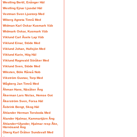
Westling Bertil, Enånger Häl
Westling Ejnar Ljusdal Häl
Vestman Sven Ljustorp Med
Wiberg Agneta Timrå Med
Widman Karl Oskar Kusmark Väb
Widmark Oskar, Kusmark Väb
Viklund Carl Åsele Lap Väb
Viklund Einar, Stöde Med
Viklund Johan, Hullsjön Med
Viklund Karin, Hög Häl
Viklund Ragnvald Söråker Med
Viklund Sven, Stöde Med
Wiksten, Böle Råneå Nob
Vikström Gustav, Torp Med
Wågberg Jan Timrå Med
Åhman Hans, Näsåker Ång
Åkerman Lars Niclas, Hemse Got
Åkerström Sven, Forsa Häl
Åsbrink Bengt, Skog Häl
Ählander Herman Torsboda Med
Älander Hjalmar, Kammartjärn Ång
Ählander+Ulander, Hjalmar resp Åke,
Härnösand Ång
Öberg Karl Öråker Sundsvall Med