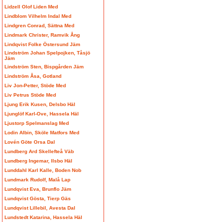
Lidzell Olof Liden Med
Lindblom Vilhelm Indal Med
Lindgren Conrad, Sättna Med
Lindmark Christer, Ramvik Ång
Lindqvist Folke Östersund Jäm
Lindström Johan Spelpojken, Tåsjö
Jäm
Lindström Sten, Bispgården Jäm
Lindström Åsa, Gotland
Liv Jon-Petter, Stöde Med
Liv Petrus Stöde Med
Ljung Erik Kusen, Delsbo Häl
Ljunglöf Karl-Ove, Hassela Häl
Ljustorp Spelmanslag Med
Lodin Albin, Sköle Matfors Med
Lovén Göte Orsa Dal
Lundberg Ard Skellefteå Väb
Lundberg Ingemar, Ilsbo Häl
Lunddahl Karl Kalle, Boden Nob
Lundmark Rudolf, Malå Lap
Lundqvist Eva, Brunflo Jäm
Lundqvist Gösta, Tierp Gäs
Lundqvist Lillebil, Avesta Dal
Lundstedt Katarina, Hassela Häl