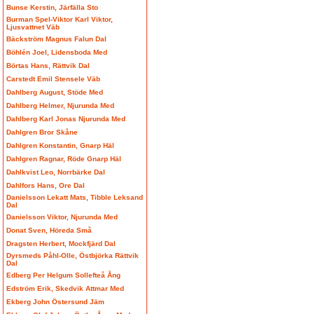
Bunse Kerstin, Järfälla Sto
Burman Spel-Viktor Karl Viktor,
Ljusvattnet Väb
Bäckström Magnus Falun Dal
Böhlén Joel, Lidensboda Med
Börtas Hans, Rättvik Dal
Carstedt Emil Stensele Väb
Dahlberg August, Stöde Med
Dahlberg Helmer, Njurunda Med
Dahlberg Karl Jonas Njurunda Med
Dahlgren Bror Skåne
Dahlgren Konstantin, Gnarp Häl
Dahlgren Ragnar, Röde Gnarp Häl
Dahlkvist Leo, Norrbärke Dal
Dahlfors Hans, Ore Dal
Danielsson Lekatt Mats, Tibble Leksand
Dal
Danielsson Viktor, Njurunda Med
Donat Sven, Höreda Små
Dragsten Herbert, Mockfjärd Dal
Dyrsmeds Påhl-Olle, Östbjörka Rättvik
Dal
Edberg Per Helgum Sollefteå Ång
Edström Erik, Skedvik Attmar Med
Ekberg John Östersund Jäm