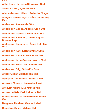
Ahlin Einar, Bergsbo Strängnäs Söd
Ahlman Ernst, Tynderö Med
Alexanderssen Hilmar Steinkjer Norge
Almgren Paulus Myrås-Pålle Viken Torp
Med
Andersson A Årsunda Gäs
Andersson Gössa Anders, Orsa Dal
Andersson Ingemar, Hudiksvall Häl
Andersson Klockar-, Johan August,
Dorotea Lap
Andersson Spess-Jon, Åmot Ockelbo
Gäs
Andersson Karl, Loftahammar Små
Andersson Karls Anders Boda Dal
Andersson Lång Anders Haverö Med
Andersson Höök Olle, Rättvik Dal
Andersson Stig, Grimslöv Små
Annell Oscar, Lidensboda Med
Apelgren Carl Fredrik, Bollnäs Häl
Arnqvist Manfred, Ljusvattnet Väb
Arnqvist Manne Ljusvattnet Väb
Aronsson Kris Karl, Leksand Dal
Baumgarten Carl Leonard von, Roma
Got
Bergman Abraham Östavall Med
Bengtlars Selim, Malung Dal