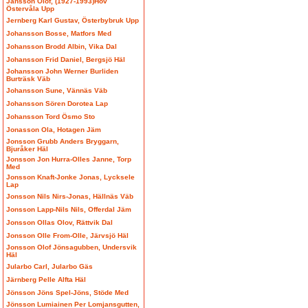
Jansson Olof, (1927-1993)Hov
Östervåla Upp
Jernberg Karl Gustav, Österbybruk Upp
Johansson Bosse, Matfors Med
Johansson Brodd Albin, Vika Dal
Johansson Frid Daniel, Bergsjö Häl
Johansson John Werner Burliden
Burträsk Väb
Johansson Sune, Vännäs Väb
Johansson Sören Dorotea Lap
Johansson Tord Ösmo Sto
Jonasson Ola, Hotagen Jäm
Jonsson Grubb Anders Bryggarn,
Bjuråker Häl
Jonsson Jon Hurra-Olles Janne, Torp
Med
Jonsson Knaft-Jonke Jonas, Lycksele
Lap
Jonsson Nils Nirs-Jonas, Hällnäs Väb
Jonsson Lapp-Nils Nils, Offerdal Jäm
Jonsson Ollas Olov, Rättvik Dal
Jonsson Olle From-Olle, Järvsjö Häl
Jonsson Olof Jönsagubben, Undersvik
Häl
Jularbo Carl, Jularbo Gäs
Järnberg Pelle Alfta Häl
Jönsson Jöns Spel-Jöns, Stöde Med
Jönsson Lumiainen Per Lomjansgutten,