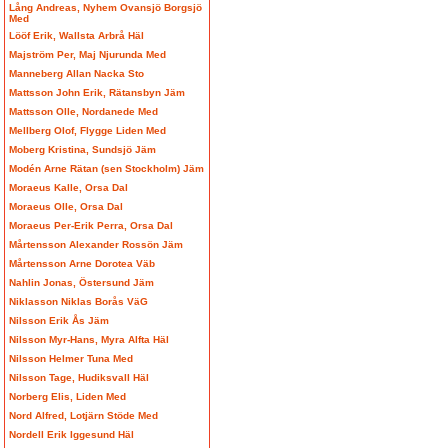
Lång Andreas, Nyhem Ovansjö Borgsjö
Med
Lööf Erik, Wallsta Arbrå Häl
Majström Per, Maj Njurunda Med
Manneberg Allan Nacka Sto
Mattsson John Erik, Rätansbyn Jäm
Mattsson Olle, Nordanede Med
Mellberg Olof, Flygge Liden Med
Moberg Kristina, Sundsjö Jäm
Modén Arne Rätan (sen Stockholm) Jäm
Moraeus Kalle, Orsa Dal
Moraeus Olle, Orsa Dal
Moraeus Per-Erik Perra, Orsa Dal
Mårtensson Alexander Rossön Jäm
Mårtensson Arne Dorotea Väb
Nahlin Jonas, Östersund Jäm
Niklasson Niklas Borås VäG
Nilsson Erik Ås Jäm
Nilsson Myr-Hans, Myra Alfta Häl
Nilsson Helmer Tuna Med
Nilsson Tage, Hudiksvall Häl
Norberg Elis, Liden Med
Nord Alfred, Lotjärn Stöde Med
Nordell Erik Iggesund Häl