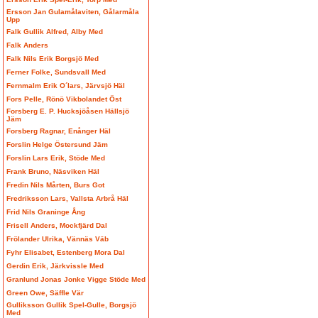
Ersson Jan Gulamålaviten, Gålarmåla
Upp
Falk Gullik Alfred, Alby Med
Falk Anders
Falk Nils Erik Borgsjö Med
Ferner Folke, Sundsvall Med
Fernmalm Erik O´lars, Järvsjö Häl
Fors Pelle, Rönö Vikbolandet Öst
Forsberg E. P. Hucksjöåsen Hällsjö
Jäm
Forsberg Ragnar, Enånger Häl
Forslin Helge Östersund Jäm
Forslin Lars Erik, Stöde Med
Frank Bruno, Näsviken Häl
Fredin Nils Mårten, Burs Got
Fredriksson Lars, Vallsta Arbrå Häl
Frid Nils Graninge Ång
Frisell Anders, Mockfjärd Dal
Frölander Ulrika, Vännäs Väb
Fyhr Elisabet, Estenberg Mora Dal
Gerdin Erik, Järkvissle Med
Granlund Jonas Jonke Vigge Stöde Med
Green Owe, Säffle Vär
Gulliksson Gullik Spel-Gulle, Borgsjö
Med