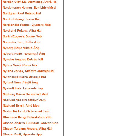
Nordén Olof d.ä. Utomskog Arbrå Hä
Nordensson Helmer, Byn Liden Med
Nordgren Axel Delsbo Häl
Nordin Hilding, Forsa Häl
Nordlander Petrus, Ljustorp Med
Nordlund Roland, Alfta Häl
Norén Eugenia Boden Nob
Normalm Ture, Gällö Jäm
Nyberg Börje Viksjö Ång
Nyberg Pelle, Nordingrå Ång
Nyholm August, Delsbo Häl
Nyhus Sven, Röros Nor
Nyland Jonas, Skästra Järvsjö Häl
Nylandspojkarna Bingsjö Dal
Nylund Sten Viksjö Ång
Nystedt Fritz, Lycksele Lap
Näsberg Sören Sundsvall Med
Näslund Anselm Stugun Jäm
Näslund Bertil, Alnö Med
Näslin Rickard, Östersund Jäm
Olovsson Bengt Robertsfors Väb
Olsson Anders Lill-Back, Galven Gäs
Olsson Tulpans Anders, Alfta Häl
Olsson Emil, Uppsala Upp