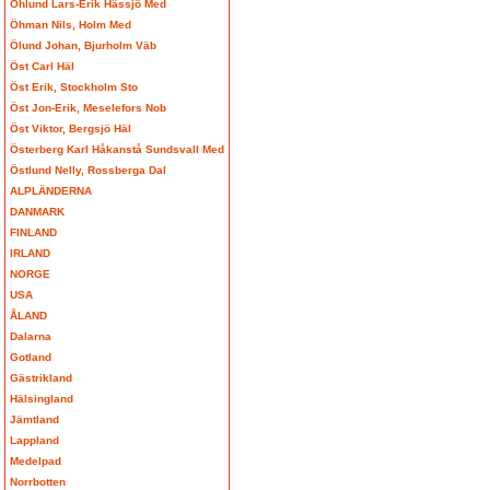
Öhlund Lars-Erik Hässjö Med
Öhman Nils, Holm Med
Ölund Johan, Bjurholm Väb
Öst Carl Häl
Öst Erik, Stockholm Sto
Öst Jon-Erik, Meselefors Nob
Öst Viktor, Bergsjö Häl
Österberg Karl Håkanstå Sundsvall Med
Östlund Nelly, Rossberga Dal
ALPLÄNDERNA
DANMARK
FINLAND
IRLAND
NORGE
USA
ÅLAND
Dalarna
Gotland
Gästrikland
Hälsingland
Jämtland
Lappland
Medelpad
Norrbotten