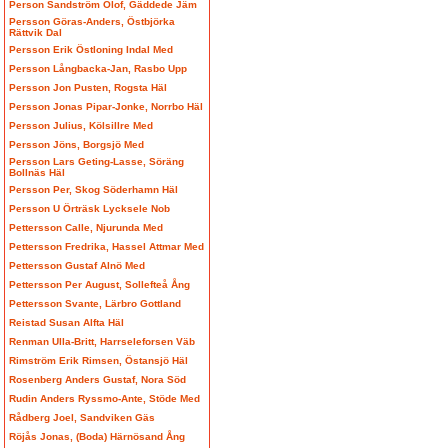
Person Sandström Olof, Gäddede Jäm
Persson Göras-Anders, Östbjörka
Rättvik Dal
Persson Erik Östloning Indal Med
Persson Långbacka-Jan, Rasbo Upp
Persson Jon Pusten, Rogsta Häl
Persson Jonas Pipar-Jonke, Norrbo Häl
Persson Julius, Kölsillre Med
Persson Jöns, Borgsjö Med
Persson Lars Geting-Lasse, Söräng
Bollnäs Häl
Persson Per, Skog Söderhamn Häl
Persson U Örträsk Lycksele Nob
Pettersson Calle, Njurunda Med
Pettersson Fredrika, Hassel Attmar Med
Pettersson Gustaf Alnö Med
Pettersson Per August, Sollefteå Ång
Pettersson Svante, Lärbro Gottland
Reistad Susan Alfta Häl
Renman Ulla-Britt, Harrseleforsen Väb
Rimström Erik Rimsen, Östansjö Häl
Rosenberg Anders Gustaf, Nora Söd
Rudin Anders Ryssmo-Ante, Stöde Med
Rådberg Joel, Sandviken Gäs
Röjås Jonas, (Boda) Härnösand Ång