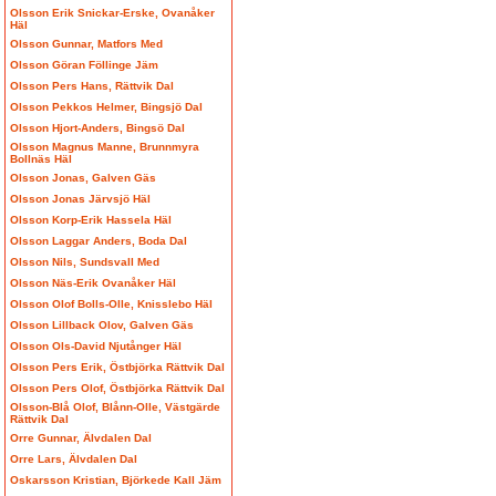
Olsson Erik Snickar-Erske, Ovanåker
Häl
Olsson Gunnar, Matfors Med
Olsson Göran Föllinge Jäm
Olsson Pers Hans, Rättvik Dal
Olsson Pekkos Helmer, Bingsjö Dal
Olsson Hjort-Anders, Bingsö Dal
Olsson Magnus Manne, Brunnmyra
Bollnäs Häl
Olsson Jonas, Galven Gäs
Olsson Jonas Järvsjö Häl
Olsson Korp-Erik Hassela Häl
Olsson Laggar Anders, Boda Dal
Olsson Nils, Sundsvall Med
Olsson Näs-Erik Ovanåker Häl
Olsson Olof Bolls-Olle, Knisslebo Häl
Olsson Lillback Olov, Galven Gäs
Olsson Ols-David Njutånger Häl
Olsson Pers Erik, Östbjörka Rättvik Dal
Olsson Pers Olof, Östbjörka Rättvik Dal
Olsson-Blå Olof, Blånn-Olle, Västgärde
Rättvik Dal
Orre Gunnar, Älvdalen Dal
Orre Lars, Älvdalen Dal
Oskarsson Kristian, Björkede Kall Jäm