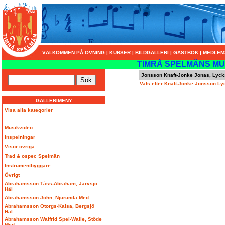
VÄLKOMMEN PÅ ÖVNING
|
KURSER
|
BILDGALLERI
|
GÄSTBOK
|
MEDLEM
TIMRÅ SPELMÄNS MU
Jonsson Knaft-Jonke Jonas, Lyck
Vals efter Knaft-Jonke Jonsson Ly
GALLERIMENY
Visa alla kategorier
Musikvideo
Inspelningar
Visor övriga
Trad & ospec Spelmän
Instrumentbyggare
Övrigt
Abrahamsson Tåss-Abraham, Järvsjö
Häl
Abrahamsson John, Njurunda Med
Abrahamsson Otorgs-Kaisa, Bergsjö
Häl
Abrahamsson Walfrid Spel-Walle, Stöde
Med