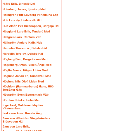
Hjärp Erik, Bingsjö Dal
Holmberg Jonas, Ljustorp Med
Holmgren Fritz Lövberg Vilhelmina Lap
Hult Lars dy, Undersvik Häl
Hult Alsén Per Hultkläppen, Bergsjö Häl
Hägglund Lars-Erik, Tynderö Med
Hällgren Lars. Renfors Väb
Hällström Anders Kalix Nob
Härdelin Thore d.ä., Delsbo Häl
Härdelin Tore dy, Delsbo Häl
Högberg Bert, Bergeforsen Med
Högerberg Anton, Viken Ånge Med
Höglin Jonas, Högen Liden Med
Höglund Johan Th, Sundsvall Med
Höglund Nils Olof, Liden Med
Högblom (Hammarbergs) Hans, Höö
Torsåker Gäs
Högström Sven Estersmark Väb
Hörnlund Hinke, Holm Med
Inge Axel, Guldsmedshyttan
Västmanland
Isaksson Arne, Resele Ång
Jansson Wikström Vingel-Anders
Sjösveden Häl
Jansson Lars-Erik,