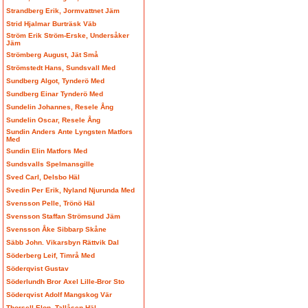
Strandberg Erik, Jormvattnet Jäm
Strid Hjalmar Burträsk Väb
Ström Erik Ström-Erske, Undersåker
Jäm
Strömberg August, Jät Små
Strömstedt Hans, Sundsvall Med
Sundberg Algot, Tynderö Med
Sundberg Einar Tynderö Med
Sundelin Johannes, Resele Ång
Sundelin Oscar, Resele Ång
Sundin Anders Ante Lyngsten Matfors
Med
Sundin Elin Matfors Med
Sundsvalls Spelmansgille
Sved Carl, Delsbo Häl
Svedin Per Erik, Nyland Njurunda Med
Svensson Pelle, Trönö Häl
Svensson Staffan Strömsund Jäm
Svensson Åke Sibbarp Skåne
Säbb John. Vikarsbyn Rättvik Dal
Söderberg Leif, Timrå Med
Söderqvist Gustav
Söderlundh Bror Axel Lille-Bror Sto
Söderqvist Adolf Mangskog Vär
Thorsell Elon, Tallåsen Häl