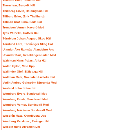
Thorn Ivar, Bergvik Häl
Thillberg Edvin, Hälsingtuna Häl
Tillberg Erke, (Erik Thellberg)
Tillman Olof, Dala-Floda Dal
Trondson Verner, Haverö Med
Tysk Wilhelm, Rättvik Dal
Törnblom Johan August, Skog Häl
Törnlund Lars, Tönnånger Skog Häl
Ulander Åke Ramsås Älandsbro Ång
Unander Karl, Kväcklingen Liden Med
Wahlman Hans Pajas, Alfta Häl
Wallin Cylon, Valö Upp
Wallinder Olof, Själstuga Häl
Wallman Mats, Saxdalen Ludvika Dal
Vedin Andrev Galtström Njurunda Med
Weiland John Solna Sto
Wernberg Evert, Sundsvall Med
Wernberg Gösta, Sundsvall Med
Wernberg Verner, Sundsvall Med
Wernberg bröderna Sundsvall Med
Wesslén Mats, Överlövsta Upp
Westberg Per-Arne , Enånger Häl
Westlin Rune Älvdalen Dal