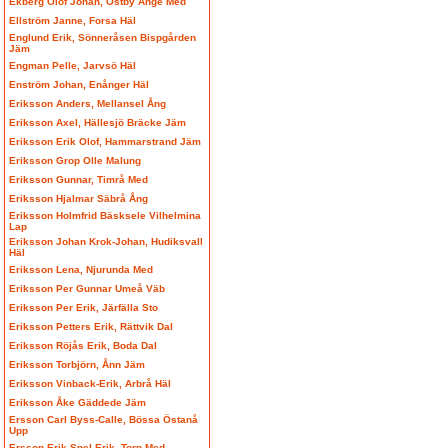
Ekberg Olof Johan, Östby Ånge Med
Ellström Janne, Forsa Häl
Englund Erik, Sönneråsen Bispgården
Jäm
Engman Pelle, Jarvsö Häl
Enström Johan, Enånger Häl
Eriksson Anders, Mellansel Ång
Eriksson Axel, Hällesjö Bräcke Jäm
Eriksson Erik Olof, Hammarstrand Jäm
Eriksson Grop Olle Malung
Eriksson Gunnar, Timrå Med
Eriksson Hjalmar Säbrå Ång
Eriksson Holmfrid Bäsksele Vilhelmina
Lap
Eriksson Johan Krok-Johan, Hudiksvall
Häl
Eriksson Lena, Njurunda Med
Eriksson Per Gunnar Umeå Väb
Eriksson Per Erik, Järfälla Sto
Eriksson Petters Erik, Rättvik Dal
Eriksson Röjås Erik, Boda Dal
Eriksson Torbjörn, Ånn Jäm
Eriksson Vinback-Erik, Arbrå Häl
Eriksson Åke Gäddede Jäm
Ersson Carl Byss-Calle, Bössa Östanå
Upp
Ersson Erik Spel-Erik, Torp Med