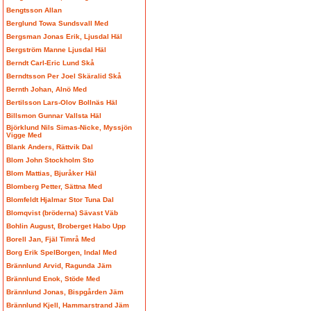
Bengtsson Allan
Berglund Towa Sundsvall Med
Bergsman Jonas Erik, Ljusdal Häl
Bergström Manne Ljusdal Häl
Berndt Carl-Eric Lund Skå
Berndtsson Per Joel Skäralid Skå
Bernth Johan, Alnö Med
Bertilsson Lars-Olov Bollnäs Häl
Billsmon Gunnar Vallsta Häl
Björklund Nils Simas-Nicke, Myssjön
Vigge Med
Blank Anders, Rättvik Dal
Blom John Stockholm Sto
Blom Mattias, Bjuråker Häl
Blomberg Petter, Sättna Med
Blomfeldt Hjalmar Stor Tuna Dal
Blomqvist (bröderna) Sävast Väb
Bohlin August, Broberget Habo Upp
Borell Jan, Fjäl Timrå Med
Borg Erik SpelBorgen, Indal Med
Brännlund Arvid, Ragunda Jäm
Brännlund Enok, Stöde Med
Brännlund Jonas, Bispgården Jäm
Brännlund Kjell, Hammarstrand Jäm