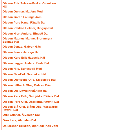
Olsson Erik Snickar-Erske, Ovanåker
Häl
Olsson Gunnar, Matfors Med
Olsson Göran Föllinge Jäm
Olsson Pers Hans, Rättvik Dal
Olsson Pekkos Helmer, Bingsjö Dal
Olsson Hjort-Anders, Bingsö Dal
Olsson Magnus Manne, Brunnmyra
Bollnäs Häl
Olsson Jonas, Galven Gäs
Olsson Jonas Järvsjö Häl
Olsson Korp-Erik Hassela Häl
Olsson Laggar Anders, Boda Dal
Olsson Nils, Sundsvall Med
Olsson Näs-Erik Ovanåker Häl
Olsson Olof Bolls-Olle, Knisslebo Häl
Olsson Lillback Olov, Galven Gäs
Olsson Ols-David Njutånger Häl
Olsson Pers Erik, Östbjörka Rättvik Dal
Olsson Pers Olof, Östbjörka Rättvik Dal
Olsson-Blå Olof, Blånn-Olle, Västgärde
Rättvik Dal
Orre Gunnar, Älvdalen Dal
Orre Lars, Älvdalen Dal
Oskarsson Kristian, Björkede Kall Jäm