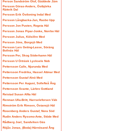
Person Sandström Olof, Gäddede Jäm
Persson Göras-Anders, Östbjörka
Rättvik Dal
Persson Erik Östloning Indal Med
Persson Långbacka-Jan, Rasbo Upp
Persson Jon Pusten, Rogsta Häl
Persson Jonas Pipar-Jonke, Norrbo Häl
Persson Julius, Kölsillre Med
Persson Jöns, Borgsjö Med
Persson Lars Geting-Lasse, Söräng
Bollnäs Häl
Persson Per, Skog Söderhamn Häl
Persson U Örträsk Lycksele Nob
Pettersson Calle, Njurunda Med
Pettersson Fredrika, Hassel Attmar Med
Pettersson Gustaf Alnö Med
Pettersson Per August, Sollefteå Ång
Pettersson Svante, Lärbro Gottland
Reistad Susan Alfta Häl
Renman Ulla-Britt, Harrseleforsen Väb
Rimström Erik Rimsen, Östansjö Häl
Rosenberg Anders Gustaf, Nora Söd
Rudin Anders Ryssmo-Ante, Stöde Med
Rådberg Joel, Sandviken Gäs
Röjås Jonas, (Boda) Härnösand Ång