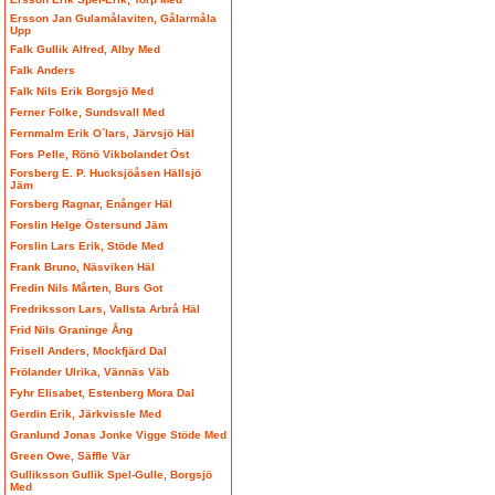
Ersson Jan Gulamålaviten, Gålarmåla
Upp
Falk Gullik Alfred, Alby Med
Falk Anders
Falk Nils Erik Borgsjö Med
Ferner Folke, Sundsvall Med
Fernmalm Erik O´lars, Järvsjö Häl
Fors Pelle, Rönö Vikbolandet Öst
Forsberg E. P. Hucksjöåsen Hällsjö
Jäm
Forsberg Ragnar, Enånger Häl
Forslin Helge Östersund Jäm
Forslin Lars Erik, Stöde Med
Frank Bruno, Näsviken Häl
Fredin Nils Mårten, Burs Got
Fredriksson Lars, Vallsta Arbrå Häl
Frid Nils Graninge Ång
Frisell Anders, Mockfjärd Dal
Frölander Ulrika, Vännäs Väb
Fyhr Elisabet, Estenberg Mora Dal
Gerdin Erik, Järkvissle Med
Granlund Jonas Jonke Vigge Stöde Med
Green Owe, Säffle Vär
Gulliksson Gullik Spel-Gulle, Borgsjö
Med