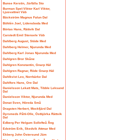
Bunse Kerstin, Järfälla Sto
Burman Spel-Viktor Karl Viktor,
Ljusvattnet Väb
Bäckström Magnus Falun Dal
Böhlén Joel, Lidensboda Med
Börtas Hans, Rättvik Dal
Carstedt Emil Stensele Väb
Dahlberg August, Stöde Med
Dahlberg Helmer, Njurunda Med
Dahlberg Karl Jonas Njurunda Med
Dahlgren Bror Skåne
Dahlgren Konstantin, Gnarp Häl
Dahlgren Ragnar, Röde Gnarp Häl
Dahlkvist Leo, Norrbärke Dal
Dahlfors Hans, Ore Dal
Danielsson Lekatt Mats, Tibble Leksand
Dal
Danielsson Viktor, Njurunda Med
Donat Sven, Höreda Små
Dragsten Herbert, Mockfjärd Dal
Dyrsmeds Påhl-Olle, Östbjörka Rättvik
Dal
Edberg Per Helgum Sollefteå Ång
Edström Erik, Skedvik Attmar Med
Ekberg John Östersund Jäm