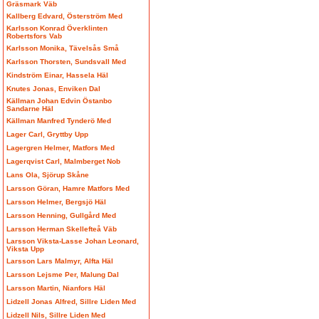
Gräsmark Väb
Kallberg Edvard, Österström Med
Karlsson Konrad Överklinten
Robertsfors Vab
Karlsson Monika, Tävelsås Små
Karlsson Thorsten, Sundsvall Med
Kindström Einar, Hassela Häl
Knutes Jonas, Enviken Dal
Källman Johan Edvin Östanbo
Sandarne Häl
Källman Manfred Tynderö Med
Lager Carl, Gryttby Upp
Lagergren Helmer, Matfors Med
Lagerqvist Carl, Malmberget Nob
Lans Ola, Sjörup Skåne
Larsson Göran, Hamre Matfors Med
Larsson Helmer, Bergsjö Häl
Larsson Henning, Gullgård Med
Larsson Herman Skellefteå Väb
Larsson Viksta-Lasse Johan Leonard,
Viksta Upp
Larsson Lars Malmyr, Alfta Häl
Larsson Lejsme Per, Malung Dal
Larsson Martin, Nianfors Häl
Lidzell Jonas Alfred, Sillre Liden Med
Lidzell Nils, Sillre Liden Med