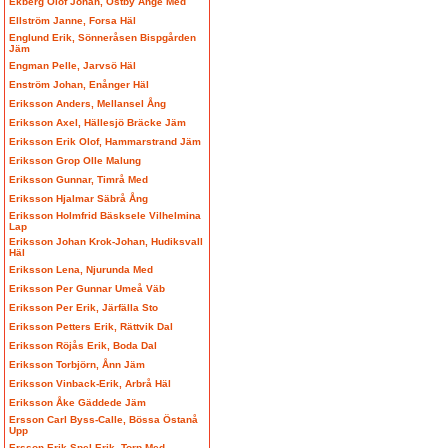
Ekberg Olof Johan, Östby Ånge Med
Ellström Janne, Forsa Häl
Englund Erik, Sönneråsen Bispgården
Jäm
Engman Pelle, Jarvsö Häl
Enström Johan, Enånger Häl
Eriksson Anders, Mellansel Ång
Eriksson Axel, Hällesjö Bräcke Jäm
Eriksson Erik Olof, Hammarstrand Jäm
Eriksson Grop Olle Malung
Eriksson Gunnar, Timrå Med
Eriksson Hjalmar Säbrå Ång
Eriksson Holmfrid Bäsksele Vilhelmina
Lap
Eriksson Johan Krok-Johan, Hudiksvall
Häl
Eriksson Lena, Njurunda Med
Eriksson Per Gunnar Umeå Väb
Eriksson Per Erik, Järfälla Sto
Eriksson Petters Erik, Rättvik Dal
Eriksson Röjås Erik, Boda Dal
Eriksson Torbjörn, Ånn Jäm
Eriksson Vinback-Erik, Arbrå Häl
Eriksson Åke Gäddede Jäm
Ersson Carl Byss-Calle, Bössa Östanå
Upp
Ersson Erik Spel-Erik, Torp Med