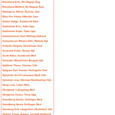
Rönnlund Erik, Rö Högsjö Ång
Rönnlund Walfrid, Rö Högsjö Ång
Rönnqvist Alfred, Åsarna Jäm
Röst Per Viktor Offerdal Jäm
Sahlin Helge, Sundsvall Med
Sahlström Eric, Tobo Upp
Sahlström Kalle, Tobo Upp
Salomonsson Karl Alfshög Halland
Samuelsson Börjes-Olle, Rättvik Dal
Schelén Ragnar Stockholm Söd
Schenell Pelle, Gnarp Häl
Scott Albin, Sundsvall Med
Selander Blind-Pelle Bergsjö Häl
Sjöblom Thore, Vännäs Väb
Sjögren Karl Gustav Strängnäs Söd
Sjöström Arvid Lainejaur Malå Väb
Sjöström Ivar, Hörnsjö Nordmaling Väb
Skog Lina, Liden Med
Skoglund i Långskog Med
Skoglund Jonas, Tierp Upp
Smedberg Gösta, Selånger Med
Smedberg Henry Selånger Med
Stenberg Erik Långviken Skellefteå Väb
Strand, Frans August, Urshult Småland