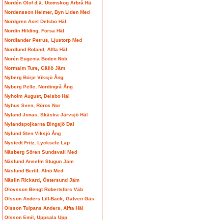
Nordén Olof d.ä. Utomskog Arbrå Hä
Nordensson Helmer, Byn Liden Med
Nordgren Axel Delsbo Häl
Nordin Hilding, Forsa Häl
Nordlander Petrus, Ljustorp Med
Nordlund Roland, Alfta Häl
Norén Eugenia Boden Nob
Normalm Ture, Gällö Jäm
Nyberg Börje Viksjö Ång
Nyberg Pelle, Nordingrå Ång
Nyholm August, Delsbo Häl
Nyhus Sven, Röros Nor
Nyland Jonas, Skästra Järvsjö Häl
Nylandspojkarna Bingsjö Dal
Nylund Sten Viksjö Ång
Nystedt Fritz, Lycksele Lap
Näsberg Sören Sundsvall Med
Näslund Anselm Stugun Jäm
Näslund Bertil, Alnö Med
Näslin Rickard, Östersund Jäm
Olovsson Bengt Robertsfors Väb
Olsson Anders Lill-Back, Galven Gäs
Olsson Tulpans Anders, Alfta Häl
Olsson Emil, Uppsala Upp