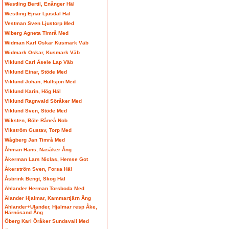
Westling Bertil, Enånger Häl
Westling Ejnar Ljusdal Häl
Vestman Sven Ljustorp Med
Wiberg Agneta Timrå Med
Widman Karl Oskar Kusmark Väb
Widmark Oskar, Kusmark Väb
Viklund Carl Åsele Lap Väb
Viklund Einar, Stöde Med
Viklund Johan, Hullsjön Med
Viklund Karin, Hög Häl
Viklund Ragnvald Söråker Med
Viklund Sven, Stöde Med
Wiksten, Böle Råneå Nob
Vikström Gustav, Torp Med
Wågberg Jan Timrå Med
Åhman Hans, Näsåker Ång
Åkerman Lars Niclas, Hemse Got
Åkerström Sven, Forsa Häl
Åsbrink Bengt, Skog Häl
Ählander Herman Torsboda Med
Älander Hjalmar, Kammartjärn Ång
Ählander+Ulander, Hjalmar resp Åke,
Härnösand Ång
Öberg Karl Öråker Sundsvall Med