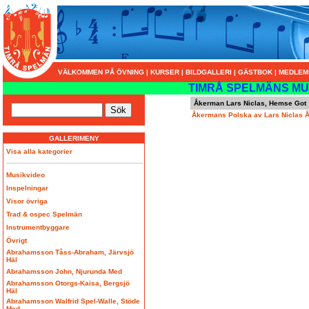
VÄLKOMMEN PÅ ÖVNING
|
KURSER
|
BILDGALLERI
|
GÄSTBOK
|
MEDLEM
TIMRÅ SPELMÄNS MU
Åkerman Lars Niclas, Hemse Got
Åkermans Polska av Lars Niclas 
GALLERIMENY
Visa alla kategorier
Musikvideo
Inspelningar
Visor övriga
Trad & ospec Spelmän
Instrumentbyggare
Övrigt
Abrahamsson Tåss-Abraham, Järvsjö
Häl
Abrahamsson John, Njurunda Med
Abrahamsson Otorgs-Kaisa, Bergsjö
Häl
Abrahamsson Walfrid Spel-Walle, Stöde
Med