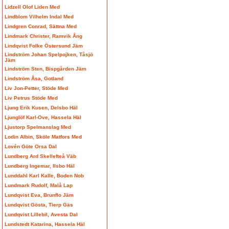
Lidzell Olof Liden Med
Lindblom Vilhelm Indal Med
Lindgren Conrad, Sättna Med
Lindmark Christer, Ramvik Ång
Lindqvist Folke Östersund Jäm
Lindström Johan Spelpojken, Tåsjö
Jäm
Lindström Sten, Bispgården Jäm
Lindström Åsa, Gotland
Liv Jon-Petter, Stöde Med
Liv Petrus Stöde Med
Ljung Erik Kusen, Delsbo Häl
Ljunglöf Karl-Ove, Hassela Häl
Ljustorp Spelmanslag Med
Lodin Albin, Sköle Matfors Med
Lovén Göte Orsa Dal
Lundberg Ard Skellefteå Väb
Lundberg Ingemar, Ilsbo Häl
Lunddahl Karl Kalle, Boden Nob
Lundmark Rudolf, Malå Lap
Lundqvist Eva, Brunflo Jäm
Lundqvist Gösta, Tierp Gäs
Lundqvist Lillebil, Avesta Dal
Lundstedt Katarina, Hassela Häl