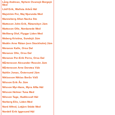
Lång Andreas, Nyhem Ovansjö Borgsjö
Med
Lööf Erik, Wallsta Arbrå Häl
Majström Per, Maj Njurunda Med
Manneberg Allan Nacka Sto
Mattsson John Erik, Rätansbyn Jäm
Mattsson Olle, Nordanede Med
Mellberg Olof, Flygge Liden Med
Moberg Kristina, Sundsjö Jäm
Modén Arne Rätan (sen Stockholm) Jäm
Moraeus Kalle, Orsa Dal
Moraeus Olle, Orsa Dal
Moraeus Per-Erik Perra, Orsa Dal
Mårtensson Alexander Rossön Jäm
Mårtensson Arne Dorotea Väb
Nahlin Jonas, Östersund Jäm
Niklasson Niklas Borås VäG
Nilsson Erik Ås Jäm
Nilsson Myr-Hans, Myra Alfta Häl
Nilsson Helmer Tuna Med
Nilsson Tage, Hudiksvall Häl
Norberg Elis, Liden Med
Nord Alfred, Lotjärn Stöde Med
Nordell Erik Iggesund Häl