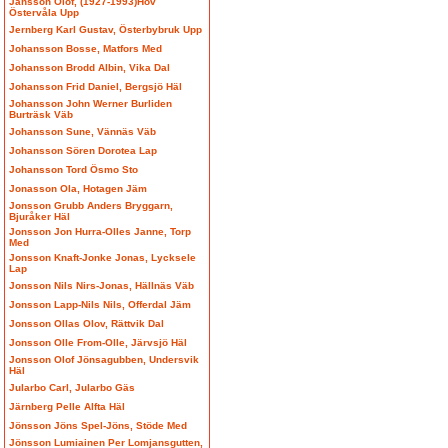
Jansson Olof, (1927-1993)Hov
Östervåla Upp
Jernberg Karl Gustav, Österbybruk Upp
Johansson Bosse, Matfors Med
Johansson Brodd Albin, Vika Dal
Johansson Frid Daniel, Bergsjö Häl
Johansson John Werner Burliden
Burträsk Väb
Johansson Sune, Vännäs Väb
Johansson Sören Dorotea Lap
Johansson Tord Ösmo Sto
Jonasson Ola, Hotagen Jäm
Jonsson Grubb Anders Bryggarn,
Bjuråker Häl
Jonsson Jon Hurra-Olles Janne, Torp
Med
Jonsson Knaft-Jonke Jonas, Lycksele
Lap
Jonsson Nils Nirs-Jonas, Hällnäs Väb
Jonsson Lapp-Nils Nils, Offerdal Jäm
Jonsson Ollas Olov, Rättvik Dal
Jonsson Olle From-Olle, Järvsjö Häl
Jonsson Olof Jönsagubben, Undersvik
Häl
Jularbo Carl, Jularbo Gäs
Järnberg Pelle Alfta Häl
Jönsson Jöns Spel-Jöns, Stöde Med
Jönsson Lumiainen Per Lomjansgutten,