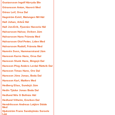
Gustavsson Ingolf Härryda Ble
Göransson Anton, Haverö Med
Göras Leif, Orsa Dal
Hagström Eskil, Malungen NH Häl
Hall Johan, Arbrå Häl
Hall Jon-Erik, Fjusnäs Hassela Häl
Halvarsson Halvar, Oviken Jäm
Halvarsson Hans Fränsta Med
Halvarsson Olof Petter, Liden Med
Halvarsson Rudolf, Fränsta Med
Hamrén Sven, Hammarstrand Jäm
Hansson Karns Hans, Orsa Dal
Hansson Slunk Hans, Bingsjö Dal
Hansson Plog Anders Lerdal Rättvik Dal
Hansson Timas Hans, Ore Dal
Hansson Jöns Jonas, Boda Dal
Hansson Karl, Matfors Med
Hedberg Elias, Sundsjö Jäm
Hedin Tjädur Jonas Boda Dal
Hedlund Nils G Bollnäs Häl
Hedlund Vilhelm, Enviken Dal
Hendriksson Andreas Lotjärn Stöde
Med
Hjukström Frans Sandsjönäs Sorsele
Lap