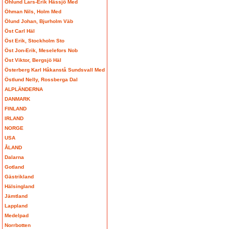
Öhlund Lars-Erik Hässjö Med
Öhman Nils, Holm Med
Ölund Johan, Bjurholm Väb
Öst Carl Häl
Öst Erik, Stockholm Sto
Öst Jon-Erik, Meselefors Nob
Öst Viktor, Bergsjö Häl
Österberg Karl Håkanstå Sundsvall Med
Östlund Nelly, Rossberga Dal
ALPLÄNDERNA
DANMARK
FINLAND
IRLAND
NORGE
USA
ÅLAND
Dalarna
Gotland
Gästrikland
Hälsingland
Jämtland
Lappland
Medelpad
Norrbotten