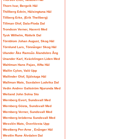
Thorn Ivar, Bergvik Häl
Thillberg Edvin, Hälsingtuna Häl
Tillberg Erke, (Erik Thellberg)
Tillman Olof, Dala-Floda Dal
Trondson Verner, Haverö Med
Tysk Wilhelm, Rättvik Dal
Törnblom Johan August, Skog Häl
Törnlund Lars, Tönnånger Skog Häl
Ulander Åke Ramsås Älandsbro Ång
Unander Karl, Kväcklingen Liden Med
Wahlman Hans Pajas, Alfta Häl
Wallin Cylon, Valö Upp
Wallinder Olof, Själstuga Häl
Wallman Mats, Saxdalen Ludvika Dal
Vedin Andrev Galtström Njurunda Med
Weiland John Solna Sto
Wernberg Evert, Sundsvall Med
Wernberg Gösta, Sundsvall Med
Wernberg Verner, Sundsvall Med
Wernberg bröderna Sundsvall Med
Wesslén Mats, Överlövsta Upp
Westberg Per-Arne , Enånger Häl
Westlin Rune Älvdalen Dal