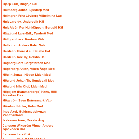
Hjärp Erik, Bingsjö Dal
Holmberg Jonas, Ljustorp Med
Holmgren Fritz Lövberg Vilhelmina Lap
Hult Lars dy, Undersvik Häl
Hult Alsén Per Hultkläppen, Bergsjö Häl
Hägglund Lars-Erik, Tynderö Med
Hällgren Lars. Renfors Väb
Hällström Anders Kalix Nob
Härdelin Thore d.ä., Delsbo Häl
Härdelin Tore dy, Delsbo Häl
Högberg Bert, Bergeforsen Med
Högerberg Anton, Viken Ånge Med
Höglin Jonas, Högen Liden Med
Höglund Johan Th, Sundsvall Med
Höglund Nils Olof, Liden Med
Högblom (Hammarbergs) Hans, Höö
Torsåker Gäs
Högström Sven Estersmark Väb
Hörnlund Hinke, Holm Med
Inge Axel, Guldsmedshyttan
Västmanland
Isaksson Arne, Resele Ång
Jansson Wikström Vingel-Anders
Sjösveden Häl
Jansson Lars-Erik,