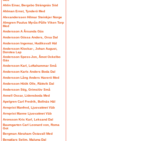
Ahlin Einar, Bergsbo Strängnäs Söd
Ahlman Ernst, Tynderö Med
Alexanderssen Hilmar Steinkjer Norge
Almgren Paulus Myrås-Pålle Viken Torp
Med
Andersson A Årsunda Gäs
Andersson Gössa Anders, Orsa Dal
Andersson Ingemar, Hudiksvall Häl
Andersson Klockar-, Johan August,
Dorotea Lap
Andersson Spess-Jon, Åmot Ockelbo
Gäs
Andersson Karl, Loftahammar Små
Andersson Karls Anders Boda Dal
Andersson Lång Anders Haverö Med
Andersson Höök Olle, Rättvik Dal
Andersson Stig, Grimslöv Små
Annell Oscar, Lidensboda Med
Apelgren Carl Fredrik, Bollnäs Häl
Arnqvist Manfred, Ljusvattnet Väb
Arnqvist Manne Ljusvattnet Väb
Aronsson Kris Karl, Leksand Dal
Baumgarten Carl Leonard von, Roma
Got
Bergman Abraham Östavall Med
Bengtlars Selim, Malung Dal