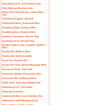
Strandberg Erik, Jormvattnet Jäm
Strid Hjalmar Burträsk Väb
Ström Erik Ström-Erske, Undersåker
Jäm
Strömberg August, Jät Små
Strömstedt Hans, Sundsvall Med
Sundberg Algot, Tynderö Med
Sundberg Einar Tynderö Med
Sundelin Johannes, Resele Ång
Sundelin Oscar, Resele Ång
Sundin Anders Ante Lyngsten Matfors
Med
Sundin Elin Matfors Med
Sundsvalls Spelmansgille
Sved Carl, Delsbo Häl
Svedin Per Erik, Nyland Njurunda Med
Svensson Pelle, Trönö Häl
Svensson Staffan Strömsund Jäm
Svensson Åke Sibbarp Skåne
Säbb John. Vikarsbyn Rättvik Dal
Söderberg Leif, Timrå Med
Söderqvist Gustav
Söderlundh Bror Axel Lille-Bror Sto
Söderqvist Adolf Mangskog Vär
Thorsell Elon, Tallåsen Häl