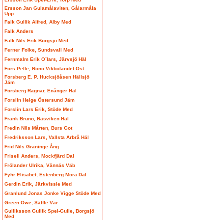
Ersson Jan Gulamålaviten, Gålarmåla
Upp
Falk Gullik Alfred, Alby Med
Falk Anders
Falk Nils Erik Borgsjö Med
Ferner Folke, Sundsvall Med
Fernmalm Erik O´lars, Järvsjö Häl
Fors Pelle, Rönö Vikbolandet Öst
Forsberg E. P. Hucksjöåsen Hällsjö
Jäm
Forsberg Ragnar, Enånger Häl
Forslin Helge Östersund Jäm
Forslin Lars Erik, Stöde Med
Frank Bruno, Näsviken Häl
Fredin Nils Mårten, Burs Got
Fredriksson Lars, Vallsta Arbrå Häl
Frid Nils Graninge Ång
Frisell Anders, Mockfjärd Dal
Frölander Ulrika, Vännäs Väb
Fyhr Elisabet, Estenberg Mora Dal
Gerdin Erik, Järkvissle Med
Granlund Jonas Jonke Vigge Stöde Med
Green Owe, Säffle Vär
Gulliksson Gullik Spel-Gulle, Borgsjö
Med