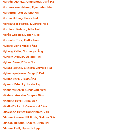
Nordén Olof d.ä. Utomskog Arbrå Hä
Nordensson Helmer, Byn Liden Med
Nordgren Axel Delsbo Häl
Nordin Hilding, Forsa Häl
Nordlander Petrus, Ljustorp Med
Nordlund Roland, Alfta Häl
Norén Eugenia Boden Nob
Normalm Ture, Gällö Jäm
Nyberg Börje Viksjö Ång
Nyberg Pelle, Nordingrå Ång
Nyholm August, Delsbo Häl
Nyhus Sven, Röros Nor
Nyland Jonas, Skästra Järvsjö Häl
Nylandspojkarna Bingsjö Dal
Nylund Sten Viksjö Ång
Nystedt Fritz, Lycksele Lap
Näsberg Sören Sundsvall Med
Näslund Anselm Stugun Jäm
Näslund Bertil, Alnö Med
Näslin Rickard, Östersund Jäm
Olovsson Bengt Robertsfors Väb
Olsson Anders Lill-Back, Galven Gäs
Olsson Tulpans Anders, Alfta Häl
Olsson Emil, Uppsala Upp