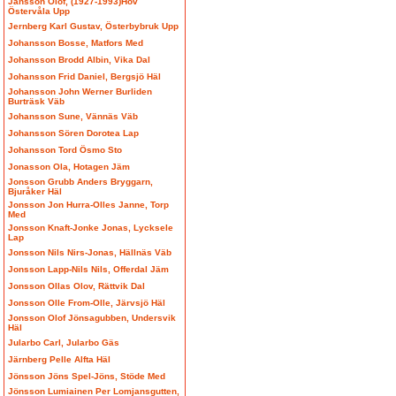
Jansson Olof, (1927-1993)Hov
Östervåla Upp
Jernberg Karl Gustav, Österbybruk Upp
Johansson Bosse, Matfors Med
Johansson Brodd Albin, Vika Dal
Johansson Frid Daniel, Bergsjö Häl
Johansson John Werner Burliden
Burträsk Väb
Johansson Sune, Vännäs Väb
Johansson Sören Dorotea Lap
Johansson Tord Ösmo Sto
Jonasson Ola, Hotagen Jäm
Jonsson Grubb Anders Bryggarn,
Bjuråker Häl
Jonsson Jon Hurra-Olles Janne, Torp
Med
Jonsson Knaft-Jonke Jonas, Lycksele
Lap
Jonsson Nils Nirs-Jonas, Hällnäs Väb
Jonsson Lapp-Nils Nils, Offerdal Jäm
Jonsson Ollas Olov, Rättvik Dal
Jonsson Olle From-Olle, Järvsjö Häl
Jonsson Olof Jönsagubben, Undersvik
Häl
Jularbo Carl, Jularbo Gäs
Järnberg Pelle Alfta Häl
Jönsson Jöns Spel-Jöns, Stöde Med
Jönsson Lumiainen Per Lomjansgutten,