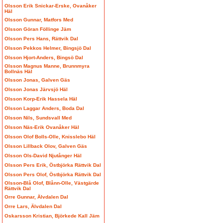
Olsson Erik Snickar-Erske, Ovanåker
Häl
Olsson Gunnar, Matfors Med
Olsson Göran Föllinge Jäm
Olsson Pers Hans, Rättvik Dal
Olsson Pekkos Helmer, Bingsjö Dal
Olsson Hjort-Anders, Bingsö Dal
Olsson Magnus Manne, Brunnmyra
Bollnäs Häl
Olsson Jonas, Galven Gäs
Olsson Jonas Järvsjö Häl
Olsson Korp-Erik Hassela Häl
Olsson Laggar Anders, Boda Dal
Olsson Nils, Sundsvall Med
Olsson Näs-Erik Ovanåker Häl
Olsson Olof Bolls-Olle, Knisslebo Häl
Olsson Lillback Olov, Galven Gäs
Olsson Ols-David Njutånger Häl
Olsson Pers Erik, Östbjörka Rättvik Dal
Olsson Pers Olof, Östbjörka Rättvik Dal
Olsson-Blå Olof, Blånn-Olle, Västgärde
Rättvik Dal
Orre Gunnar, Älvdalen Dal
Orre Lars, Älvdalen Dal
Oskarsson Kristian, Björkede Kall Jäm