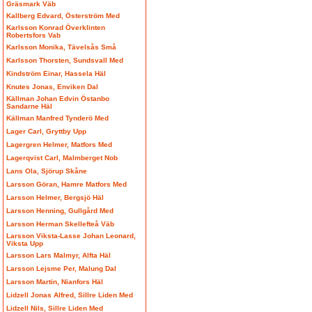
Gräsmark Väb
Kallberg Edvard, Österström Med
Karlsson Konrad Överklinten
Robertsfors Vab
Karlsson Monika, Tävelsås Små
Karlsson Thorsten, Sundsvall Med
Kindström Einar, Hassela Häl
Knutes Jonas, Enviken Dal
Källman Johan Edvin Östanbo
Sandarne Häl
Källman Manfred Tynderö Med
Lager Carl, Gryttby Upp
Lagergren Helmer, Matfors Med
Lagerqvist Carl, Malmberget Nob
Lans Ola, Sjörup Skåne
Larsson Göran, Hamre Matfors Med
Larsson Helmer, Bergsjö Häl
Larsson Henning, Gullgård Med
Larsson Herman Skellefteå Väb
Larsson Viksta-Lasse Johan Leonard,
Viksta Upp
Larsson Lars Malmyr, Alfta Häl
Larsson Lejsme Per, Malung Dal
Larsson Martin, Nianfors Häl
Lidzell Jonas Alfred, Sillre Liden Med
Lidzell Nils, Sillre Liden Med