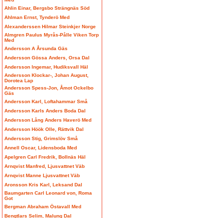
Ahlin Einar, Bergsbo Strängnäs Söd
Ahlman Ernst, Tynderö Med
Alexanderssen Hilmar Steinkjer Norge
Almgren Paulus Myrås-Pålle Viken Torp
Med
Andersson A Årsunda Gäs
Andersson Gössa Anders, Orsa Dal
Andersson Ingemar, Hudiksvall Häl
Andersson Klockar-, Johan August,
Dorotea Lap
Andersson Spess-Jon, Åmot Ockelbo
Gäs
Andersson Karl, Loftahammar Små
Andersson Karls Anders Boda Dal
Andersson Lång Anders Haverö Med
Andersson Höök Olle, Rättvik Dal
Andersson Stig, Grimslöv Små
Annell Oscar, Lidensboda Med
Apelgren Carl Fredrik, Bollnäs Häl
Arnqvist Manfred, Ljusvattnet Väb
Arnqvist Manne Ljusvattnet Väb
Aronsson Kris Karl, Leksand Dal
Baumgarten Carl Leonard von, Roma
Got
Bergman Abraham Östavall Med
Bengtlars Selim, Malung Dal