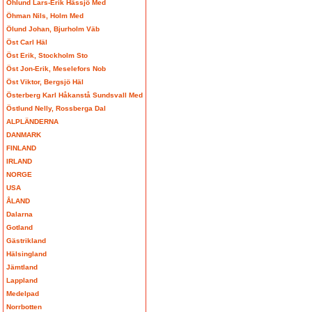
Öhlund Lars-Erik Hässjö Med
Öhman Nils, Holm Med
Ölund Johan, Bjurholm Väb
Öst Carl Häl
Öst Erik, Stockholm Sto
Öst Jon-Erik, Meselefors Nob
Öst Viktor, Bergsjö Häl
Österberg Karl Håkanstå Sundsvall Med
Östlund Nelly, Rossberga Dal
ALPLÄNDERNA
DANMARK
FINLAND
IRLAND
NORGE
USA
ÅLAND
Dalarna
Gotland
Gästrikland
Hälsingland
Jämtland
Lappland
Medelpad
Norrbotten