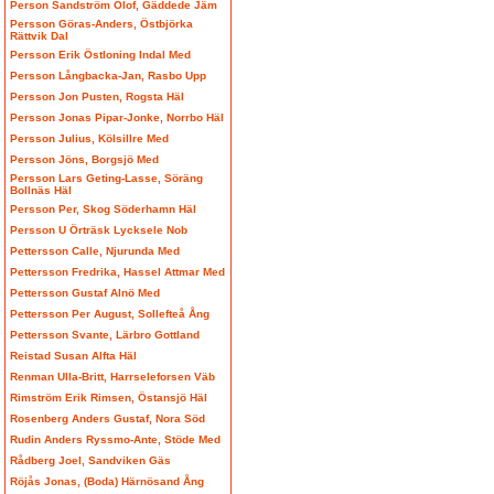
Person Sandström Olof, Gäddede Jäm
Persson Göras-Anders, Östbjörka
Rättvik Dal
Persson Erik Östloning Indal Med
Persson Långbacka-Jan, Rasbo Upp
Persson Jon Pusten, Rogsta Häl
Persson Jonas Pipar-Jonke, Norrbo Häl
Persson Julius, Kölsillre Med
Persson Jöns, Borgsjö Med
Persson Lars Geting-Lasse, Söräng
Bollnäs Häl
Persson Per, Skog Söderhamn Häl
Persson U Örträsk Lycksele Nob
Pettersson Calle, Njurunda Med
Pettersson Fredrika, Hassel Attmar Med
Pettersson Gustaf Alnö Med
Pettersson Per August, Sollefteå Ång
Pettersson Svante, Lärbro Gottland
Reistad Susan Alfta Häl
Renman Ulla-Britt, Harrseleforsen Väb
Rimström Erik Rimsen, Östansjö Häl
Rosenberg Anders Gustaf, Nora Söd
Rudin Anders Ryssmo-Ante, Stöde Med
Rådberg Joel, Sandviken Gäs
Röjås Jonas, (Boda) Härnösand Ång