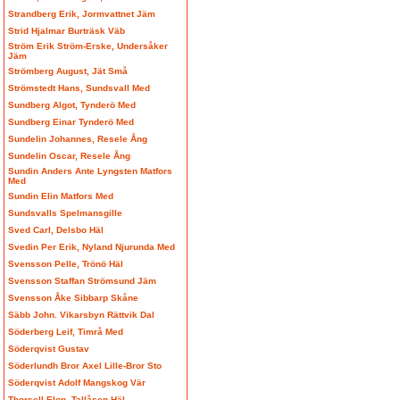
Strandberg Erik, Jormvattnet Jäm
Strid Hjalmar Burträsk Väb
Ström Erik Ström-Erske, Undersåker
Jäm
Strömberg August, Jät Små
Strömstedt Hans, Sundsvall Med
Sundberg Algot, Tynderö Med
Sundberg Einar Tynderö Med
Sundelin Johannes, Resele Ång
Sundelin Oscar, Resele Ång
Sundin Anders Ante Lyngsten Matfors
Med
Sundin Elin Matfors Med
Sundsvalls Spelmansgille
Sved Carl, Delsbo Häl
Svedin Per Erik, Nyland Njurunda Med
Svensson Pelle, Trönö Häl
Svensson Staffan Strömsund Jäm
Svensson Åke Sibbarp Skåne
Säbb John. Vikarsbyn Rättvik Dal
Söderberg Leif, Timrå Med
Söderqvist Gustav
Söderlundh Bror Axel Lille-Bror Sto
Söderqvist Adolf Mangskog Vär
Thorsell Elon, Tallåsen Häl