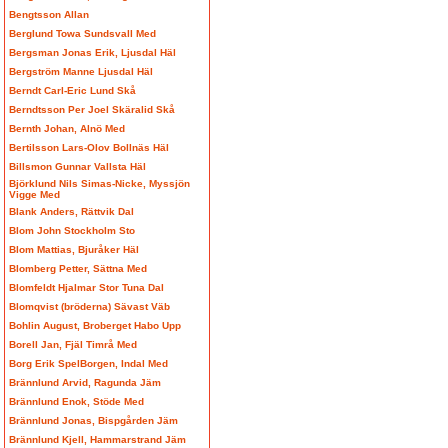
Bengtsson Allan
Berglund Towa Sundsvall Med
Bergsman Jonas Erik, Ljusdal Häl
Bergström Manne Ljusdal Häl
Berndt Carl-Eric Lund Skå
Berndtsson Per Joel Skäralid Skå
Bernth Johan, Alnö Med
Bertilsson Lars-Olov Bollnäs Häl
Billsmon Gunnar Vallsta Häl
Björklund Nils Simas-Nicke, Myssjön
Vigge Med
Blank Anders, Rättvik Dal
Blom John Stockholm Sto
Blom Mattias, Bjuråker Häl
Blomberg Petter, Sättna Med
Blomfeldt Hjalmar Stor Tuna Dal
Blomqvist (bröderna) Sävast Väb
Bohlin August, Broberget Habo Upp
Borell Jan, Fjäl Timrå Med
Borg Erik SpelBorgen, Indal Med
Brännlund Arvid, Ragunda Jäm
Brännlund Enok, Stöde Med
Brännlund Jonas, Bispgården Jäm
Brännlund Kjell, Hammarstrand Jäm