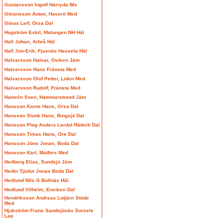
Gustavsson Ingolf Härryda Ble
Göransson Anton, Haverö Med
Göras Leif, Orsa Dal
Hagström Eskil, Malungen NH Häl
Hall Johan, Arbrå Häl
Hall Jon-Erik, Fjusnäs Hassela Häl
Halvarsson Halvar, Oviken Jäm
Halvarsson Hans Fränsta Med
Halvarsson Olof Petter, Liden Med
Halvarsson Rudolf, Fränsta Med
Hamrén Sven, Hammarstrand Jäm
Hansson Karns Hans, Orsa Dal
Hansson Slunk Hans, Bingsjö Dal
Hansson Plog Anders Lerdal Rättvik Dal
Hansson Timas Hans, Ore Dal
Hansson Jöns Jonas, Boda Dal
Hansson Karl, Matfors Med
Hedberg Elias, Sundsjö Jäm
Hedin Tjädur Jonas Boda Dal
Hedlund Nils G Bollnäs Häl
Hedlund Vilhelm, Enviken Dal
Hendriksson Andreas Lotjärn Stöde
Med
Hjukström Frans Sandsjönäs Sorsele
Lap