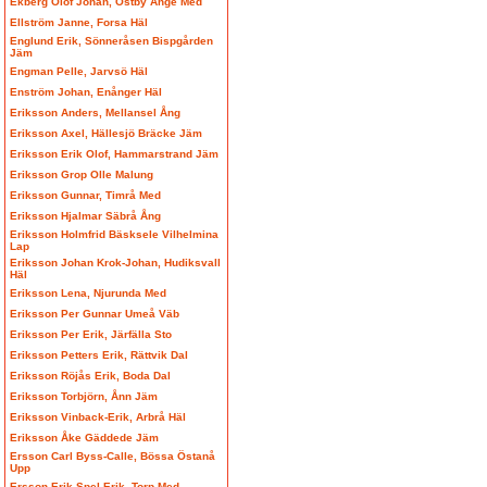
Ekberg Olof Johan, Östby Ånge Med
Ellström Janne, Forsa Häl
Englund Erik, Sönneråsen Bispgården
Jäm
Engman Pelle, Jarvsö Häl
Enström Johan, Enånger Häl
Eriksson Anders, Mellansel Ång
Eriksson Axel, Hällesjö Bräcke Jäm
Eriksson Erik Olof, Hammarstrand Jäm
Eriksson Grop Olle Malung
Eriksson Gunnar, Timrå Med
Eriksson Hjalmar Säbrå Ång
Eriksson Holmfrid Bäsksele Vilhelmina
Lap
Eriksson Johan Krok-Johan, Hudiksvall
Häl
Eriksson Lena, Njurunda Med
Eriksson Per Gunnar Umeå Väb
Eriksson Per Erik, Järfälla Sto
Eriksson Petters Erik, Rättvik Dal
Eriksson Röjås Erik, Boda Dal
Eriksson Torbjörn, Ånn Jäm
Eriksson Vinback-Erik, Arbrå Häl
Eriksson Åke Gäddede Jäm
Ersson Carl Byss-Calle, Bössa Östanå
Upp
Ersson Erik Spel-Erik, Torp Med