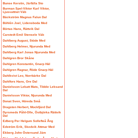
Bunse Kerstin, Järfälla Sto
Burman Spel-Viktor Karl Viktor,
Ljusvattnet Väb
Bäckström Magnus Falun Dal
Böhlén Joel, Lidensboda Med
Börtas Hans, Rättvik Dal
Carstedt Emil Stensele Väb
Dahlberg August, Stöde Med
Dahlberg Helmer, Njurunda Med
Dahlberg Karl Jonas Njurunda Med
Dahlgren Bror Skåne
Dahlgren Konstantin, Gnarp Häl
Dahlgren Ragnar, Röde Gnarp Häl
Dahlkvist Leo, Norrbärke Dal
Dahlfors Hans, Ore Dal
Danielsson Lekatt Mats, Tibble Leksand
Dal
Danielsson Viktor, Njurunda Med
Donat Sven, Höreda Små
Dragsten Herbert, Mockfjärd Dal
Dyrsmeds Påhl-Olle, Östbjörka Rättvik
Dal
Edberg Per Helgum Sollefteå Ång
Edström Erik, Skedvik Attmar Med
Ekberg John Östersund Jäm