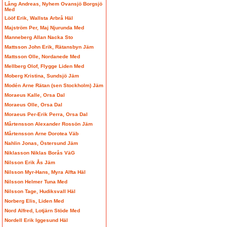
Lång Andreas, Nyhem Ovansjö Borgsjö
Med
Lööf Erik, Wallsta Arbrå Häl
Majström Per, Maj Njurunda Med
Manneberg Allan Nacka Sto
Mattsson John Erik, Rätansbyn Jäm
Mattsson Olle, Nordanede Med
Mellberg Olof, Flygge Liden Med
Moberg Kristina, Sundsjö Jäm
Modén Arne Rätan (sen Stockholm) Jäm
Moraeus Kalle, Orsa Dal
Moraeus Olle, Orsa Dal
Moraeus Per-Erik Perra, Orsa Dal
Mårtensson Alexander Rossön Jäm
Mårtensson Arne Dorotea Väb
Nahlin Jonas, Östersund Jäm
Niklasson Niklas Borås VäG
Nilsson Erik Ås Jäm
Nilsson Myr-Hans, Myra Alfta Häl
Nilsson Helmer Tuna Med
Nilsson Tage, Hudiksvall Häl
Norberg Elis, Liden Med
Nord Alfred, Lotjärn Stöde Med
Nordell Erik Iggesund Häl