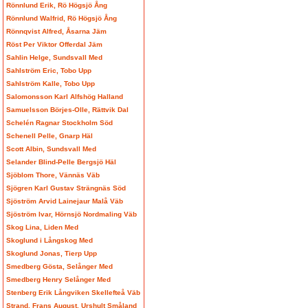
Rönnlund Erik, Rö Högsjö Ång
Rönnlund Walfrid, Rö Högsjö Ång
Rönnqvist Alfred, Åsarna Jäm
Röst Per Viktor Offerdal Jäm
Sahlin Helge, Sundsvall Med
Sahlström Eric, Tobo Upp
Sahlström Kalle, Tobo Upp
Salomonsson Karl Alfshög Halland
Samuelsson Börjes-Olle, Rättvik Dal
Schelén Ragnar Stockholm Söd
Schenell Pelle, Gnarp Häl
Scott Albin, Sundsvall Med
Selander Blind-Pelle Bergsjö Häl
Sjöblom Thore, Vännäs Väb
Sjögren Karl Gustav Strängnäs Söd
Sjöström Arvid Lainejaur Malå Väb
Sjöström Ivar, Hörnsjö Nordmaling Väb
Skog Lina, Liden Med
Skoglund i Långskog Med
Skoglund Jonas, Tierp Upp
Smedberg Gösta, Selånger Med
Smedberg Henry Selånger Med
Stenberg Erik Långviken Skellefteå Väb
Strand, Frans August, Urshult Småland