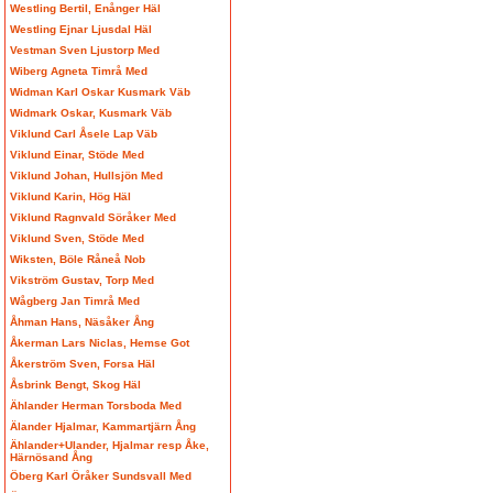
Westling Bertil, Enånger Häl
Westling Ejnar Ljusdal Häl
Vestman Sven Ljustorp Med
Wiberg Agneta Timrå Med
Widman Karl Oskar Kusmark Väb
Widmark Oskar, Kusmark Väb
Viklund Carl Åsele Lap Väb
Viklund Einar, Stöde Med
Viklund Johan, Hullsjön Med
Viklund Karin, Hög Häl
Viklund Ragnvald Söråker Med
Viklund Sven, Stöde Med
Wiksten, Böle Råneå Nob
Vikström Gustav, Torp Med
Wågberg Jan Timrå Med
Åhman Hans, Näsåker Ång
Åkerman Lars Niclas, Hemse Got
Åkerström Sven, Forsa Häl
Åsbrink Bengt, Skog Häl
Ählander Herman Torsboda Med
Älander Hjalmar, Kammartjärn Ång
Ählander+Ulander, Hjalmar resp Åke,
Härnösand Ång
Öberg Karl Öråker Sundsvall Med