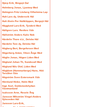
Hjärp Erik, Bingsjö Dal
Holmberg Jonas, Ljustorp Med
Holmgren Fritz Lövberg Vilhelmina Lap
Hult Lars dy, Undersvik Häl
Hult Alsén Per Hultkläppen, Bergsjö Häl
Hägglund Lars-Erik, Tynderö Med
Hällgren Lars. Renfors Väb
Hällström Anders Kalix Nob
Härdelin Thore d.ä., Delsbo Häl
Härdelin Tore dy, Delsbo Häl
Högberg Bert, Bergeforsen Med
Högerberg Anton, Viken Ånge Med
Höglin Jonas, Högen Liden Med
Höglund Johan Th, Sundsvall Med
Höglund Nils Olof, Liden Med
Högblom (Hammarbergs) Hans, Höö
Torsåker Gäs
Högström Sven Estersmark Väb
Hörnlund Hinke, Holm Med
Inge Axel, Guldsmedshyttan
Västmanland
Isaksson Arne, Resele Ång
Jansson Wikström Vingel-Anders
Sjösveden Häl
Jansson Lars-Erik,