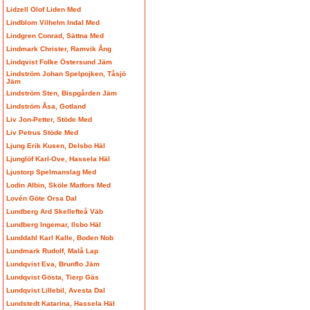
Lidzell Olof Liden Med
Lindblom Vilhelm Indal Med
Lindgren Conrad, Sättna Med
Lindmark Christer, Ramvik Ång
Lindqvist Folke Östersund Jäm
Lindström Johan Spelpojken, Tåsjö
Jäm
Lindström Sten, Bispgården Jäm
Lindström Åsa, Gotland
Liv Jon-Petter, Stöde Med
Liv Petrus Stöde Med
Ljung Erik Kusen, Delsbo Häl
Ljunglöf Karl-Ove, Hassela Häl
Ljustorp Spelmanslag Med
Lodin Albin, Sköle Matfors Med
Lovén Göte Orsa Dal
Lundberg Ard Skellefteå Väb
Lundberg Ingemar, Ilsbo Häl
Lunddahl Karl Kalle, Boden Nob
Lundmark Rudolf, Malå Lap
Lundqvist Eva, Brunflo Jäm
Lundqvist Gösta, Tierp Gäs
Lundqvist Lillebil, Avesta Dal
Lundstedt Katarina, Hassela Häl