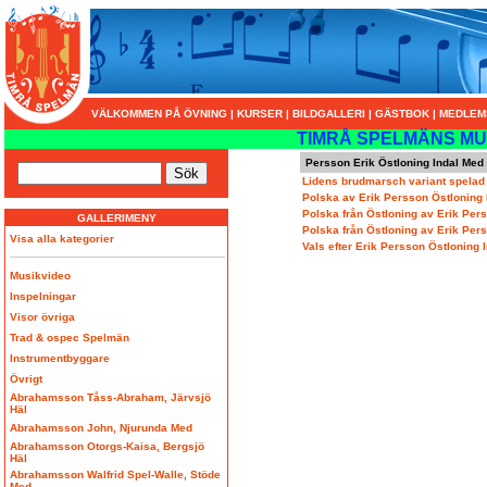
VÄLKOMMEN PÅ ÖVNING
|
KURSER
|
BILDGALLERI
|
GÄSTBOK
|
MEDLEM
TIMRÅ SPELMÄNS MU
Persson Erik Östloning Indal Med
Lidens brudmarsch variant spelad
Polska av Erik Persson Östloning 
Polska från Östloning av Erik Pers
GALLERIMENY
Polska från Östloning av Erik Pers
Visa alla kategorier
Vals efter Erik Persson Östloning 
Musikvideo
Inspelningar
Visor övriga
Trad & ospec Spelmän
Instrumentbyggare
Övrigt
Abrahamsson Tåss-Abraham, Järvsjö
Häl
Abrahamsson John, Njurunda Med
Abrahamsson Otorgs-Kaisa, Bergsjö
Häl
Abrahamsson Walfrid Spel-Walle, Stöde
Med