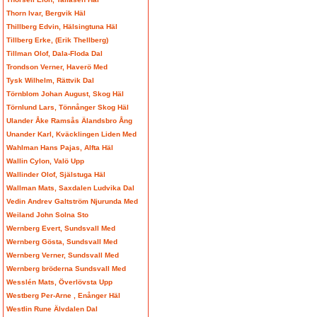
Thorn Ivar, Bergvik Häl
Thillberg Edvin, Hälsingtuna Häl
Tillberg Erke, (Erik Thellberg)
Tillman Olof, Dala-Floda Dal
Trondson Verner, Haverö Med
Tysk Wilhelm, Rättvik Dal
Törnblom Johan August, Skog Häl
Törnlund Lars, Tönnånger Skog Häl
Ulander Åke Ramsås Älandsbro Ång
Unander Karl, Kväcklingen Liden Med
Wahlman Hans Pajas, Alfta Häl
Wallin Cylon, Valö Upp
Wallinder Olof, Själstuga Häl
Wallman Mats, Saxdalen Ludvika Dal
Vedin Andrev Galtström Njurunda Med
Weiland John Solna Sto
Wernberg Evert, Sundsvall Med
Wernberg Gösta, Sundsvall Med
Wernberg Verner, Sundsvall Med
Wernberg bröderna Sundsvall Med
Wesslén Mats, Överlövsta Upp
Westberg Per-Arne , Enånger Häl
Westlin Rune Älvdalen Dal