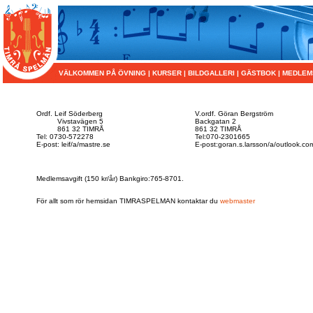
VÄLKOMMEN PÅ ÖVNING
|
KURSER
|
BILDGALLERI
|
GÄSTBOK
|
MEDLEM
Ordf. Leif Söderberg
V.ordf. Göran Bergström
Vivstavägen 5
Backgatan 2
861 32 TIMRÅ
861 32 TIMRÅ
Tel: 0730-572278
Tel:070-2301665
E-post:
leif/a/mastre.se
E-post:goran.s.larsson/a/outlook.co
Medlemsavgift (150 kr/år) Bankgiro:765-8701.
För allt som rör hemsidan TIMRASPELMAN kontaktar du
webmaster