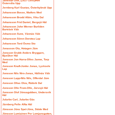
Jansson Olof, (1927-1993)Hov
Östervåla Upp
Jernberg Karl Gustav, Österbybruk Upp
Johansson Bosse, Matfors Med
Johansson Brodd Albin, Vika Dal
Johansson Frid Daniel, Bergsjö Häl
Johansson John Werner Burliden
Burträsk Väb
Johansson Sune, Vännäs Väb
Johansson Sören Dorotea Lap
Johansson Tord Ösmo Sto
Jonasson Ola, Hotagen Jäm
Jonsson Grubb Anders Bryggarn,
Bjuråker Häl
Jonsson Jon Hurra-Olles Janne, Torp
Med
Jonsson Knaft-Jonke Jonas, Lycksele
Lap
Jonsson Nils Nirs-Jonas, Hällnäs Väb
Jonsson Lapp-Nils Nils, Offerdal Jäm
Jonsson Ollas Olov, Rättvik Dal
Jonsson Olle From-Olle, Järvsjö Häl
Jonsson Olof Jönsagubben, Undersvik
Häl
Jularbo Carl, Jularbo Gäs
Järnberg Pelle Alfta Häl
Jönsson Jöns Spel-Jöns, Stöde Med
Jönsson Lumiainen Per Lomjansgutten,