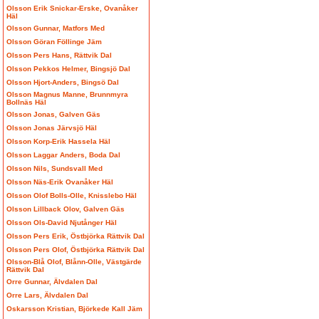
Olsson Erik Snickar-Erske, Ovanåker
Häl
Olsson Gunnar, Matfors Med
Olsson Göran Föllinge Jäm
Olsson Pers Hans, Rättvik Dal
Olsson Pekkos Helmer, Bingsjö Dal
Olsson Hjort-Anders, Bingsö Dal
Olsson Magnus Manne, Brunnmyra
Bollnäs Häl
Olsson Jonas, Galven Gäs
Olsson Jonas Järvsjö Häl
Olsson Korp-Erik Hassela Häl
Olsson Laggar Anders, Boda Dal
Olsson Nils, Sundsvall Med
Olsson Näs-Erik Ovanåker Häl
Olsson Olof Bolls-Olle, Knisslebo Häl
Olsson Lillback Olov, Galven Gäs
Olsson Ols-David Njutånger Häl
Olsson Pers Erik, Östbjörka Rättvik Dal
Olsson Pers Olof, Östbjörka Rättvik Dal
Olsson-Blå Olof, Blånn-Olle, Västgärde
Rättvik Dal
Orre Gunnar, Älvdalen Dal
Orre Lars, Älvdalen Dal
Oskarsson Kristian, Björkede Kall Jäm