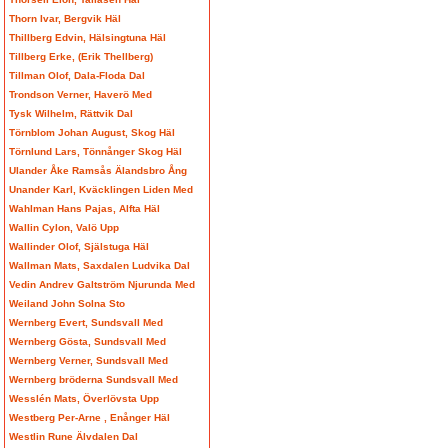
Thorn Ivar, Bergvik Häl
Thillberg Edvin, Hälsingtuna Häl
Tillberg Erke, (Erik Thellberg)
Tillman Olof, Dala-Floda Dal
Trondson Verner, Haverö Med
Tysk Wilhelm, Rättvik Dal
Törnblom Johan August, Skog Häl
Törnlund Lars, Tönnånger Skog Häl
Ulander Åke Ramsås Älandsbro Ång
Unander Karl, Kväcklingen Liden Med
Wahlman Hans Pajas, Alfta Häl
Wallin Cylon, Valö Upp
Wallinder Olof, Själstuga Häl
Wallman Mats, Saxdalen Ludvika Dal
Vedin Andrev Galtström Njurunda Med
Weiland John Solna Sto
Wernberg Evert, Sundsvall Med
Wernberg Gösta, Sundsvall Med
Wernberg Verner, Sundsvall Med
Wernberg bröderna Sundsvall Med
Wesslén Mats, Överlövsta Upp
Westberg Per-Arne , Enånger Häl
Westlin Rune Älvdalen Dal