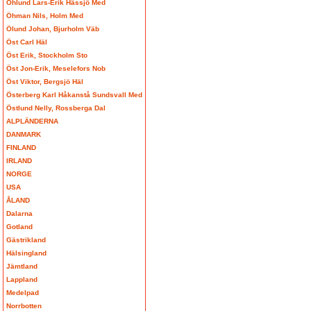
Öhlund Lars-Erik Hässjö Med
Öhman Nils, Holm Med
Ölund Johan, Bjurholm Väb
Öst Carl Häl
Öst Erik, Stockholm Sto
Öst Jon-Erik, Meselefors Nob
Öst Viktor, Bergsjö Häl
Österberg Karl Håkanstå Sundsvall Med
Östlund Nelly, Rossberga Dal
ALPLÄNDERNA
DANMARK
FINLAND
IRLAND
NORGE
USA
ÅLAND
Dalarna
Gotland
Gästrikland
Hälsingland
Jämtland
Lappland
Medelpad
Norrbotten