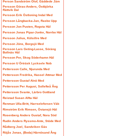
Person Sandström Olof, Gäddede Jäm
Persson Göras-Anders, Östbjörka
Rättvik Dal
Persson Erik Östloning Indal Med
Persson Långbacka-Jan, Rasbo Upp
Persson Jon Pusten, Rogsta Häl
Persson Jonas Pipar-Jonke, Norrbo Häl
Persson Julius, Kölsillre Med
Persson Jöns, Borgsjö Med
Persson Lars Geting-Lasse, Söräng
Bollnäs Häl
Persson Per, Skog Söderhamn Häl
Persson U Örträsk Lycksele Nob
Pettersson Calle, Njurunda Med
Pettersson Fredrika, Hassel Attmar Med
Pettersson Gustaf Alnö Med
Pettersson Per August, Sollefteå Ång
Pettersson Svante, Lärbro Gottland
Reistad Susan Alfta Häl
Renman Ulla-Britt, Harrseleforsen Väb
Rimström Erik Rimsen, Östansjö Häl
Rosenberg Anders Gustaf, Nora Söd
Rudin Anders Ryssmo-Ante, Stöde Med
Rådberg Joel, Sandviken Gäs
Röjås Jonas, (Boda) Härnösand Ång