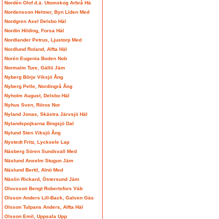
Nordén Olof d.ä. Utomskog Arbrå Hä
Nordensson Helmer, Byn Liden Med
Nordgren Axel Delsbo Häl
Nordin Hilding, Forsa Häl
Nordlander Petrus, Ljustorp Med
Nordlund Roland, Alfta Häl
Norén Eugenia Boden Nob
Normalm Ture, Gällö Jäm
Nyberg Börje Viksjö Ång
Nyberg Pelle, Nordingrå Ång
Nyholm August, Delsbo Häl
Nyhus Sven, Röros Nor
Nyland Jonas, Skästra Järvsjö Häl
Nylandspojkarna Bingsjö Dal
Nylund Sten Viksjö Ång
Nystedt Fritz, Lycksele Lap
Näsberg Sören Sundsvall Med
Näslund Anselm Stugun Jäm
Näslund Bertil, Alnö Med
Näslin Rickard, Östersund Jäm
Olovsson Bengt Robertsfors Väb
Olsson Anders Lill-Back, Galven Gäs
Olsson Tulpans Anders, Alfta Häl
Olsson Emil, Uppsala Upp