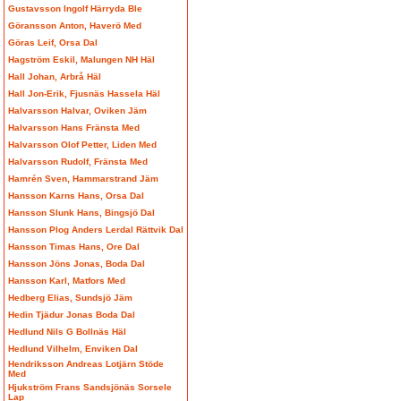
Gustavsson Ingolf Härryda Ble
Göransson Anton, Haverö Med
Göras Leif, Orsa Dal
Hagström Eskil, Malungen NH Häl
Hall Johan, Arbrå Häl
Hall Jon-Erik, Fjusnäs Hassela Häl
Halvarsson Halvar, Oviken Jäm
Halvarsson Hans Fränsta Med
Halvarsson Olof Petter, Liden Med
Halvarsson Rudolf, Fränsta Med
Hamrén Sven, Hammarstrand Jäm
Hansson Karns Hans, Orsa Dal
Hansson Slunk Hans, Bingsjö Dal
Hansson Plog Anders Lerdal Rättvik Dal
Hansson Timas Hans, Ore Dal
Hansson Jöns Jonas, Boda Dal
Hansson Karl, Matfors Med
Hedberg Elias, Sundsjö Jäm
Hedin Tjädur Jonas Boda Dal
Hedlund Nils G Bollnäs Häl
Hedlund Vilhelm, Enviken Dal
Hendriksson Andreas Lotjärn Stöde
Med
Hjukström Frans Sandsjönäs Sorsele
Lap