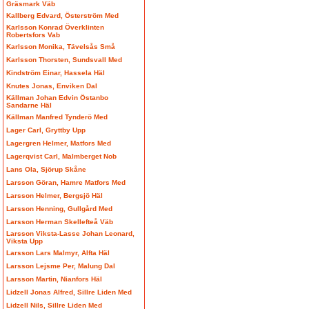
Gräsmark Väb
Kallberg Edvard, Österström Med
Karlsson Konrad Överklinten
Robertsfors Vab
Karlsson Monika, Tävelsås Små
Karlsson Thorsten, Sundsvall Med
Kindström Einar, Hassela Häl
Knutes Jonas, Enviken Dal
Källman Johan Edvin Östanbo
Sandarne Häl
Källman Manfred Tynderö Med
Lager Carl, Gryttby Upp
Lagergren Helmer, Matfors Med
Lagerqvist Carl, Malmberget Nob
Lans Ola, Sjörup Skåne
Larsson Göran, Hamre Matfors Med
Larsson Helmer, Bergsjö Häl
Larsson Henning, Gullgård Med
Larsson Herman Skellefteå Väb
Larsson Viksta-Lasse Johan Leonard,
Viksta Upp
Larsson Lars Malmyr, Alfta Häl
Larsson Lejsme Per, Malung Dal
Larsson Martin, Nianfors Häl
Lidzell Jonas Alfred, Sillre Liden Med
Lidzell Nils, Sillre Liden Med