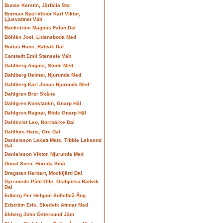
Bunse Kerstin, Järfälla Sto
Burman Spel-Viktor Karl Viktor,
Ljusvattnet Väb
Bäckström Magnus Falun Dal
Böhlén Joel, Lidensboda Med
Börtas Hans, Rättvik Dal
Carstedt Emil Stensele Väb
Dahlberg August, Stöde Med
Dahlberg Helmer, Njurunda Med
Dahlberg Karl Jonas Njurunda Med
Dahlgren Bror Skåne
Dahlgren Konstantin, Gnarp Häl
Dahlgren Ragnar, Röde Gnarp Häl
Dahlkvist Leo, Norrbärke Dal
Dahlfors Hans, Ore Dal
Danielsson Lekatt Mats, Tibble Leksand
Dal
Danielsson Viktor, Njurunda Med
Donat Sven, Höreda Små
Dragsten Herbert, Mockfjärd Dal
Dyrsmeds Påhl-Olle, Östbjörka Rättvik
Dal
Edberg Per Helgum Sollefteå Ång
Edström Erik, Skedvik Attmar Med
Ekberg John Östersund Jäm