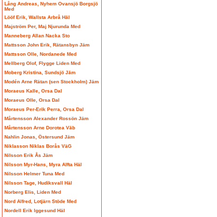
Lång Andreas, Nyhem Ovansjö Borgsjö
Med
Lööf Erik, Wallsta Arbrå Häl
Majström Per, Maj Njurunda Med
Manneberg Allan Nacka Sto
Mattsson John Erik, Rätansbyn Jäm
Mattsson Olle, Nordanede Med
Mellberg Olof, Flygge Liden Med
Moberg Kristina, Sundsjö Jäm
Modén Arne Rätan (sen Stockholm) Jäm
Moraeus Kalle, Orsa Dal
Moraeus Olle, Orsa Dal
Moraeus Per-Erik Perra, Orsa Dal
Mårtensson Alexander Rossön Jäm
Mårtensson Arne Dorotea Väb
Nahlin Jonas, Östersund Jäm
Niklasson Niklas Borås VäG
Nilsson Erik Ås Jäm
Nilsson Myr-Hans, Myra Alfta Häl
Nilsson Helmer Tuna Med
Nilsson Tage, Hudiksvall Häl
Norberg Elis, Liden Med
Nord Alfred, Lotjärn Stöde Med
Nordell Erik Iggesund Häl