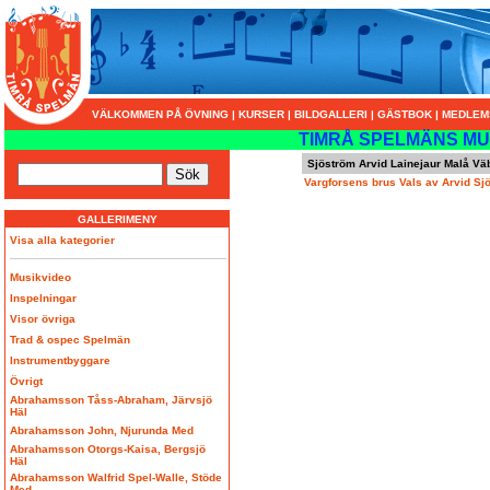
VÄLKOMMEN PÅ ÖVNING
|
KURSER
|
BILDGALLERI
|
GÄSTBOK
|
MEDLEM
TIMRÅ SPELMÄNS MU
Sjöström Arvid Lainejaur Malå Vä
Vargforsens brus Vals av Arvid Sj
GALLERIMENY
Visa alla kategorier
Musikvideo
Inspelningar
Visor övriga
Trad & ospec Spelmän
Instrumentbyggare
Övrigt
Abrahamsson Tåss-Abraham, Järvsjö
Häl
Abrahamsson John, Njurunda Med
Abrahamsson Otorgs-Kaisa, Bergsjö
Häl
Abrahamsson Walfrid Spel-Walle, Stöde
Med