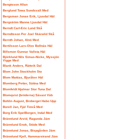
Bengtsson Allan
Berglund Towa Sundsvall Med
Bergsman Jonas Erik, Ljusdal Häl
Bergström Manne Ljusdal Häl
Berndt Carl-Eric Lund Skå
Berndtsson Per Joel Skäralid Skå
Bernth Johan, Alnö Med
Bertilsson Lars-Olov Bollnäs Häl
Billsmon Gunnar Vallsta Häl
Björklund Nils Simas-Nicke, Myssjön
Vigge Med
Blank Anders, Rättvik Dal
Blom John Stockholm Sto
Blom Mattias, Bjuråker Häl
Blomberg Petter, Sättna Med
Blomfeldt Hjalmar Stor Tuna Dal
Blomqvist (bröderna) Sävast Väb
Bohlin August, Broberget Habo Upp
Borell Jan, Fjäl Timrå Med
Borg Erik SpelBorgen, Indal Med
Brännlund Arvid, Ragunda Jäm
Brännlund Enok, Stöde Med
Brännlund Jonas, Bispgården Jäm
Brännlund Kjell, Hammarstrand Jäm