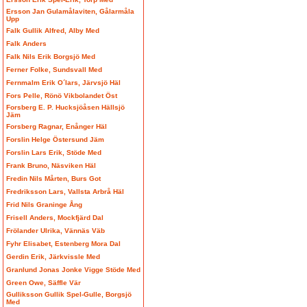
Ersson Jan Gulamålaviten, Gålarmåla
Upp
Falk Gullik Alfred, Alby Med
Falk Anders
Falk Nils Erik Borgsjö Med
Ferner Folke, Sundsvall Med
Fernmalm Erik O´lars, Järvsjö Häl
Fors Pelle, Rönö Vikbolandet Öst
Forsberg E. P. Hucksjöåsen Hällsjö
Jäm
Forsberg Ragnar, Enånger Häl
Forslin Helge Östersund Jäm
Forslin Lars Erik, Stöde Med
Frank Bruno, Näsviken Häl
Fredin Nils Mårten, Burs Got
Fredriksson Lars, Vallsta Arbrå Häl
Frid Nils Graninge Ång
Frisell Anders, Mockfjärd Dal
Frölander Ulrika, Vännäs Väb
Fyhr Elisabet, Estenberg Mora Dal
Gerdin Erik, Järkvissle Med
Granlund Jonas Jonke Vigge Stöde Med
Green Owe, Säffle Vär
Gulliksson Gullik Spel-Gulle, Borgsjö
Med