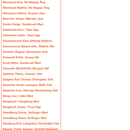
Rönnlund Erik, Rö Högsjö Ång
Rönnlund Walfrid, Rö Högsjö Ång
Rönnqvist Alfred, Åsarna Jäm
Röst Per Viktor Offerdal Jäm
Sahlin Helge, Sundsvall Med
Sahlström Eric, Tobo Upp
Sahlström Kalle, Tobo Upp
Salomonsson Karl Alfshög Halland
Samuelsson Börjes-Olle, Rättvik Dal
Schelén Ragnar Stockholm Söd
Schenell Pelle, Gnarp Häl
Scott Albin, Sundsvall Med
Selander Blind-Pelle Bergsjö Häl
Sjöblom Thore, Vännäs Väb
Sjögren Karl Gustav Strängnäs Söd
Sjöström Arvid Lainejaur Malå Väb
Sjöström Ivar, Hörnsjö Nordmaling Väb
Skog Lina, Liden Med
Skoglund i Långskog Med
Skoglund Jonas, Tierp Upp
Smedberg Gösta, Selånger Med
Smedberg Henry Selånger Med
Stenberg Erik Långviken Skellefteå Väb
Strand, Frans August, Urshult Småland