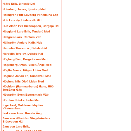
Hjärp Erik, Bingsjö Dal
Holmberg Jonas, Ljustorp Med
Holmgren Fritz Lövberg Vilhelmina Lap
Hult Lars dy, Undersvik Häl
Hult Alsén Per Hultkläppen, Bergsjö Häl
Hägglund Lars-Erik, Tynderö Med
Hällgren Lars. Renfors Väb
Hällström Anders Kalix Nob
Härdelin Thore d.ä., Delsbo Häl
Härdelin Tore dy, Delsbo Häl
Högberg Bert, Bergeforsen Med
Högerberg Anton, Viken Ånge Med
Höglin Jonas, Högen Liden Med
Höglund Johan Th, Sundsvall Med
Höglund Nils Olof, Liden Med
Högblom (Hammarbergs) Hans, Höö
Torsåker Gäs
Högström Sven Estersmark Väb
Hörnlund Hinke, Holm Med
Inge Axel, Guldsmedshyttan
Västmanland
Isaksson Arne, Resele Ång
Jansson Wikström Vingel-Anders
Sjösveden Häl
Jansson Lars-Erik,