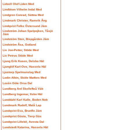
Lidzell Olof Liden Med
Lindblom Vilhelm Indal Med
Lindgren Conrad, Sättna Med
Lindmark Christer, Ramvik Ång
Lindqvist Folke Östersund Jäm
Lindström Johan Spelpojken, Tåsjö
Jäm
Lindström Sten, Bispgården Jäm
Lindström Åsa, Gotland
Liv Jon-Petter, Stöde Med
Liv Petrus Stöde Med
Ljung Erik Kusen, Delsbo Häl
Ljunglöf Karl-Ove, Hassela Häl
Ljustorp Spelmanslag Med
Lodin Albin, Sköle Matfors Med
Lovén Göte Orsa Dal
Lundberg Ard Skellefteå Väb
Lundberg Ingemar, Ilsbo Häl
Lunddahl Karl Kalle, Boden Nob
Lundmark Rudolf, Malå Lap
Lundqvist Eva, Brunflo Jäm
Lundqvist Gösta, Tierp Gäs
Lundqvist Lillebil, Avesta Dal
Lundstedt Katarina, Hassela Häl