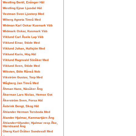
Westling Bertil, Enånger Häl
Westling Ejnar Ljusdal Häl
Vestman Sven Ljustorp Med
Wiberg Agneta Timrå Med
Widman Karl Oskar Kusmark Väb
Widmark Oskar, Kusmark Väb
Viklund Carl Åsele Lap Väb
Viklund Einar, Stöde Med
Viklund Johan, Hullsjön Med
Viklund Karin, Hög Häl
Viklund Ragnvald Söråker Med
Viklund Sven, Stöde Med
Wiksten, Böle Råneå Nob
Vikström Gustav, Torp Med
Wågberg Jan Timrå Med
Åhman Hans, Näsåker Ång
Åkerman Lars Niclas, Hemse Got
Åkerström Sven, Forsa Häl
Åsbrink Bengt, Skog Häl
Ählander Herman Torsboda Med
Älander Hjalmar, Kammartjärn Ång
Ählander+Ulander, Hjalmar resp Åke,
Härnösand Ång
Öberg Karl Öråker Sundsvall Med