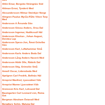
Ahlin Einar, Bergsbo Strängnäs Söd
Ahlman Ernst, Tynderö Med
Alexanderssen Hilmar Steinkjer Norge
Almgren Paulus Myrås-Pålle Viken Torp
Med
Andersson A Årsunda Gäs
Andersson Gössa Anders, Orsa Dal
Andersson Ingemar, Hudiksvall Häl
Andersson Klockar-, Johan August,
Dorotea Lap
Andersson Spess-Jon, Åmot Ockelbo
Gäs
Andersson Karl, Loftahammar Små
Andersson Karls Anders Boda Dal
Andersson Lång Anders Haverö Med
Andersson Höök Olle, Rättvik Dal
Andersson Stig, Grimslöv Små
Annell Oscar, Lidensboda Med
Apelgren Carl Fredrik, Bollnäs Häl
Arnqvist Manfred, Ljusvattnet Väb
Arnqvist Manne Ljusvattnet Väb
Aronsson Kris Karl, Leksand Dal
Baumgarten Carl Leonard von, Roma
Got
Bergman Abraham Östavall Med
Bengtlars Selim, Malung Dal