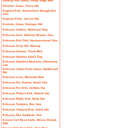
Ekberg Olof Johan, Östby Ånge Med
Ellström Janne, Forsa Häl
Englund Erik, Sönneråsen Bispgården
Jäm
Engman Pelle, Jarvsö Häl
Enström Johan, Enånger Häl
Eriksson Anders, Mellansel Ång
Eriksson Axel, Hällesjö Bräcke Jäm
Eriksson Erik Olof, Hammarstrand Jäm
Eriksson Grop Olle Malung
Eriksson Gunnar, Timrå Med
Eriksson Hjalmar Säbrå Ång
Eriksson Holmfrid Bäsksele Vilhelmina
Lap
Eriksson Johan Krok-Johan, Hudiksvall
Häl
Eriksson Lena, Njurunda Med
Eriksson Per Gunnar Umeå Väb
Eriksson Per Erik, Järfälla Sto
Eriksson Petters Erik, Rättvik Dal
Eriksson Röjås Erik, Boda Dal
Eriksson Torbjörn, Ånn Jäm
Eriksson Vinback-Erik, Arbrå Häl
Eriksson Åke Gäddede Jäm
Ersson Carl Byss-Calle, Bössa Östanå
Upp
Ersson Erik Spel-Erik, Torp Med