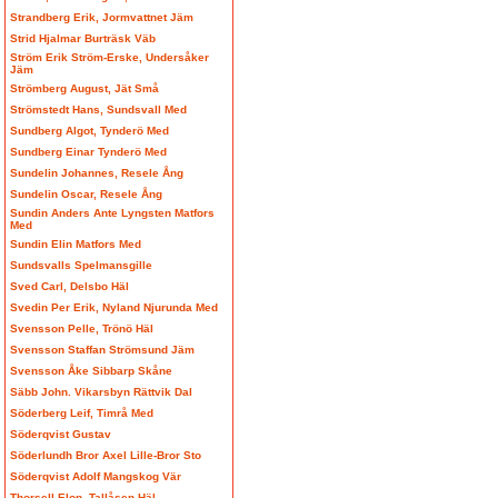
Strandberg Erik, Jormvattnet Jäm
Strid Hjalmar Burträsk Väb
Ström Erik Ström-Erske, Undersåker
Jäm
Strömberg August, Jät Små
Strömstedt Hans, Sundsvall Med
Sundberg Algot, Tynderö Med
Sundberg Einar Tynderö Med
Sundelin Johannes, Resele Ång
Sundelin Oscar, Resele Ång
Sundin Anders Ante Lyngsten Matfors
Med
Sundin Elin Matfors Med
Sundsvalls Spelmansgille
Sved Carl, Delsbo Häl
Svedin Per Erik, Nyland Njurunda Med
Svensson Pelle, Trönö Häl
Svensson Staffan Strömsund Jäm
Svensson Åke Sibbarp Skåne
Säbb John. Vikarsbyn Rättvik Dal
Söderberg Leif, Timrå Med
Söderqvist Gustav
Söderlundh Bror Axel Lille-Bror Sto
Söderqvist Adolf Mangskog Vär
Thorsell Elon, Tallåsen Häl