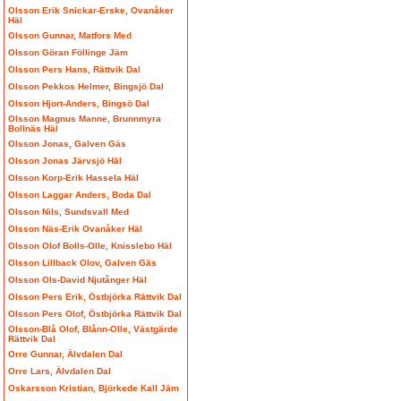
Olsson Erik Snickar-Erske, Ovanåker
Häl
Olsson Gunnar, Matfors Med
Olsson Göran Föllinge Jäm
Olsson Pers Hans, Rättvik Dal
Olsson Pekkos Helmer, Bingsjö Dal
Olsson Hjort-Anders, Bingsö Dal
Olsson Magnus Manne, Brunnmyra
Bollnäs Häl
Olsson Jonas, Galven Gäs
Olsson Jonas Järvsjö Häl
Olsson Korp-Erik Hassela Häl
Olsson Laggar Anders, Boda Dal
Olsson Nils, Sundsvall Med
Olsson Näs-Erik Ovanåker Häl
Olsson Olof Bolls-Olle, Knisslebo Häl
Olsson Lillback Olov, Galven Gäs
Olsson Ols-David Njutånger Häl
Olsson Pers Erik, Östbjörka Rättvik Dal
Olsson Pers Olof, Östbjörka Rättvik Dal
Olsson-Blå Olof, Blånn-Olle, Västgärde
Rättvik Dal
Orre Gunnar, Älvdalen Dal
Orre Lars, Älvdalen Dal
Oskarsson Kristian, Björkede Kall Jäm