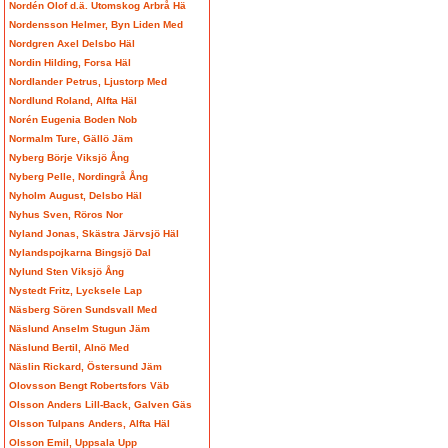
Nordén Olof d.ä. Utomskog Arbrå Hä
Nordensson Helmer, Byn Liden Med
Nordgren Axel Delsbo Häl
Nordin Hilding, Forsa Häl
Nordlander Petrus, Ljustorp Med
Nordlund Roland, Alfta Häl
Norén Eugenia Boden Nob
Normalm Ture, Gällö Jäm
Nyberg Börje Viksjö Ång
Nyberg Pelle, Nordingrå Ång
Nyholm August, Delsbo Häl
Nyhus Sven, Röros Nor
Nyland Jonas, Skästra Järvsjö Häl
Nylandspojkarna Bingsjö Dal
Nylund Sten Viksjö Ång
Nystedt Fritz, Lycksele Lap
Näsberg Sören Sundsvall Med
Näslund Anselm Stugun Jäm
Näslund Bertil, Alnö Med
Näslin Rickard, Östersund Jäm
Olovsson Bengt Robertsfors Väb
Olsson Anders Lill-Back, Galven Gäs
Olsson Tulpans Anders, Alfta Häl
Olsson Emil, Uppsala Upp