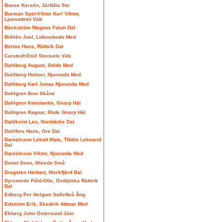
Bunse Kerstin, Järfälla Sto
Burman Spel-Viktor Karl Viktor,
Ljusvattnet Väb
Bäckström Magnus Falun Dal
Böhlén Joel, Lidensboda Med
Börtas Hans, Rättvik Dal
Carstedt Emil Stensele Väb
Dahlberg August, Stöde Med
Dahlberg Helmer, Njurunda Med
Dahlberg Karl Jonas Njurunda Med
Dahlgren Bror Skåne
Dahlgren Konstantin, Gnarp Häl
Dahlgren Ragnar, Röde Gnarp Häl
Dahlkvist Leo, Norrbärke Dal
Dahlfors Hans, Ore Dal
Danielsson Lekatt Mats, Tibble Leksand
Dal
Danielsson Viktor, Njurunda Med
Donat Sven, Höreda Små
Dragsten Herbert, Mockfjärd Dal
Dyrsmeds Påhl-Olle, Östbjörka Rättvik
Dal
Edberg Per Helgum Sollefteå Ång
Edström Erik, Skedvik Attmar Med
Ekberg John Östersund Jäm