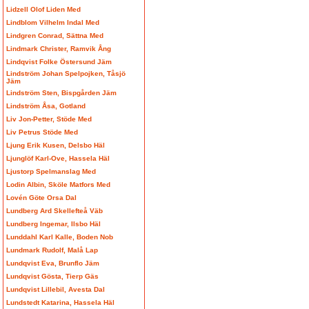
Lidzell Olof Liden Med
Lindblom Vilhelm Indal Med
Lindgren Conrad, Sättna Med
Lindmark Christer, Ramvik Ång
Lindqvist Folke Östersund Jäm
Lindström Johan Spelpojken, Tåsjö
Jäm
Lindström Sten, Bispgården Jäm
Lindström Åsa, Gotland
Liv Jon-Petter, Stöde Med
Liv Petrus Stöde Med
Ljung Erik Kusen, Delsbo Häl
Ljunglöf Karl-Ove, Hassela Häl
Ljustorp Spelmanslag Med
Lodin Albin, Sköle Matfors Med
Lovén Göte Orsa Dal
Lundberg Ard Skellefteå Väb
Lundberg Ingemar, Ilsbo Häl
Lunddahl Karl Kalle, Boden Nob
Lundmark Rudolf, Malå Lap
Lundqvist Eva, Brunflo Jäm
Lundqvist Gösta, Tierp Gäs
Lundqvist Lillebil, Avesta Dal
Lundstedt Katarina, Hassela Häl