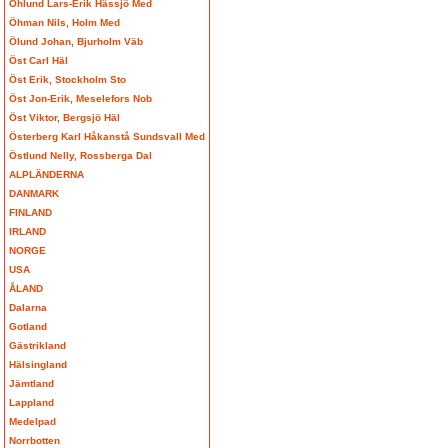
Öhlund Lars-Erik Hässjö Med
Öhman Nils, Holm Med
Ölund Johan, Bjurholm Väb
Öst Carl Häl
Öst Erik, Stockholm Sto
Öst Jon-Erik, Meselefors Nob
Öst Viktor, Bergsjö Häl
Österberg Karl Håkanstå Sundsvall Med
Östlund Nelly, Rossberga Dal
ALPLÄNDERNA
DANMARK
FINLAND
IRLAND
NORGE
USA
ÅLAND
Dalarna
Gotland
Gästrikland
Hälsingland
Jämtland
Lappland
Medelpad
Norrbotten