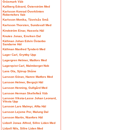
Gräsmark Väb
Kallberg Edvard, Österström Med
Karlsson Konrad Överklinten
Robertsfors Vab
Karlsson Monika, Tävelsås Små
Karlsson Thorsten, Sundsvall Med
Kindström Einar, Hassela Häl
Knutes Jonas, Enviken Dal
Källman Johan Edvin Östanbo
Sandarne Häl
Källman Manfred Tynderö Med
Lager Carl, Gryttby Upp
Lagergren Helmer, Matfors Med
Lagerqvist Carl, Malmberget Nob
Lans Ola, Sjörup Skåne
Larsson Göran, Hamre Matfors Med
Larsson Helmer, Bergsjö Häl
Larsson Henning, Gullgård Med
Larsson Herman Skellefteå Väb
Larsson Viksta-Lasse Johan Leonard,
Viksta Upp
Larsson Lars Malmyr, Alfta Häl
Larsson Lejsme Per, Malung Dal
Larsson Martin, Nianfors Häl
Lidzell Jonas Alfred, Sillre Liden Med
Lidzell Nils, Sillre Liden Med