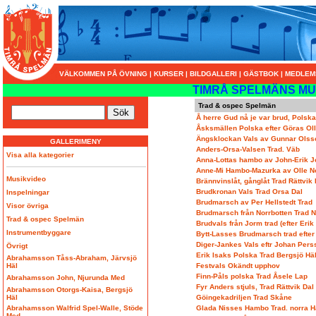
VÄLKOMMEN PÅ ÖVNING
|
KURSER
|
BILDGALLERI
|
GÄSTBOK
|
MEDLEM
TIMRÅ SPELMÄNS MU
Trad & ospec Spelmän
Å herre Gud nå je var brud, Polsk
Åsksmällen Polska efter Göras Oll
Ängsklockan Vals av Gunnar Olss
GALLERIMENY
Anders-Orsa-Valsen Trad. Väb
Visa alla kategorier
Anna-Lottas hambo av John-Erik 
Anne-Mi Hambo-Mazurka av Olle N
Musikvideo
Brännvinslåt, gånglåt Trad Rättvik 
Brudkronan Vals Trad Orsa Dal
Inspelningar
Brudmarsch av Per Hellstedt Trad
Visor övriga
Brudmarsch från Norrbotten Trad 
Trad & ospec Spelmän
Brudvals från Jorm trad (efter Eri
Instrumentbyggare
Bytt-Lasses Brudmarsch trad efter
Diger-Jankes Vals eftr Johan Per
Övrigt
Erik Isaks Polska Trad Bergsjö Hä
Abrahamsson Tåss-Abraham, Järvsjö
Häl
Festvals Okändt upphov
Finn-Påls polska Trad Åsele Lap
Abrahamsson John, Njurunda Med
Fyr Anders stjuls, Trad Rättvik Dal
Abrahamsson Otorgs-Kaisa, Bergsjö
Häl
Göingekadriljen Trad Skåne
Abrahamsson Walfrid Spel-Walle, Stöde
Glada Nisses Hambo Trad. norra H
Med