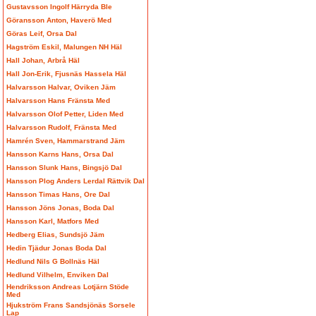
Gustavsson Ingolf Härryda Ble
Göransson Anton, Haverö Med
Göras Leif, Orsa Dal
Hagström Eskil, Malungen NH Häl
Hall Johan, Arbrå Häl
Hall Jon-Erik, Fjusnäs Hassela Häl
Halvarsson Halvar, Oviken Jäm
Halvarsson Hans Fränsta Med
Halvarsson Olof Petter, Liden Med
Halvarsson Rudolf, Fränsta Med
Hamrén Sven, Hammarstrand Jäm
Hansson Karns Hans, Orsa Dal
Hansson Slunk Hans, Bingsjö Dal
Hansson Plog Anders Lerdal Rättvik Dal
Hansson Timas Hans, Ore Dal
Hansson Jöns Jonas, Boda Dal
Hansson Karl, Matfors Med
Hedberg Elias, Sundsjö Jäm
Hedin Tjädur Jonas Boda Dal
Hedlund Nils G Bollnäs Häl
Hedlund Vilhelm, Enviken Dal
Hendriksson Andreas Lotjärn Stöde
Med
Hjukström Frans Sandsjönäs Sorsele
Lap