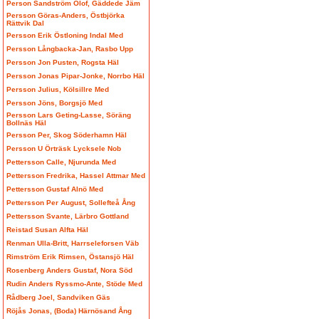
Person Sandström Olof, Gäddede Jäm
Persson Göras-Anders, Östbjörka
Rättvik Dal
Persson Erik Östloning Indal Med
Persson Långbacka-Jan, Rasbo Upp
Persson Jon Pusten, Rogsta Häl
Persson Jonas Pipar-Jonke, Norrbo Häl
Persson Julius, Kölsillre Med
Persson Jöns, Borgsjö Med
Persson Lars Geting-Lasse, Söräng
Bollnäs Häl
Persson Per, Skog Söderhamn Häl
Persson U Örträsk Lycksele Nob
Pettersson Calle, Njurunda Med
Pettersson Fredrika, Hassel Attmar Med
Pettersson Gustaf Alnö Med
Pettersson Per August, Sollefteå Ång
Pettersson Svante, Lärbro Gottland
Reistad Susan Alfta Häl
Renman Ulla-Britt, Harrseleforsen Väb
Rimström Erik Rimsen, Östansjö Häl
Rosenberg Anders Gustaf, Nora Söd
Rudin Anders Ryssmo-Ante, Stöde Med
Rådberg Joel, Sandviken Gäs
Röjås Jonas, (Boda) Härnösand Ång