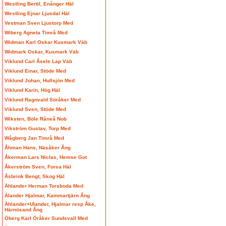
Westling Bertil, Enånger Häl
Westling Ejnar Ljusdal Häl
Vestman Sven Ljustorp Med
Wiberg Agneta Timrå Med
Widman Karl Oskar Kusmark Väb
Widmark Oskar, Kusmark Väb
Viklund Carl Åsele Lap Väb
Viklund Einar, Stöde Med
Viklund Johan, Hullsjön Med
Viklund Karin, Hög Häl
Viklund Ragnvald Söråker Med
Viklund Sven, Stöde Med
Wiksten, Böle Råneå Nob
Vikström Gustav, Torp Med
Wågberg Jan Timrå Med
Åhman Hans, Näsåker Ång
Åkerman Lars Niclas, Hemse Got
Åkerström Sven, Forsa Häl
Åsbrink Bengt, Skog Häl
Ählander Herman Torsboda Med
Älander Hjalmar, Kammartjärn Ång
Ählander+Ulander, Hjalmar resp Åke,
Härnösand Ång
Öberg Karl Öråker Sundsvall Med