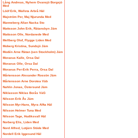
Lång Andreas, Nyhem Ovansjö Borgsjö
Med
Lööf Erik, Wallsta Arbrå Häl
Majström Per, Maj Njurunda Med
Manneberg Allan Nacka Sto
Mattsson John Erik, Rätansbyn Jäm
Mattsson Olle, Nordanede Med
Mellberg Olof, Flygge Liden Med
Moberg Kristina, Sundsjö Jäm
Modén Arne Rätan (sen Stockholm) Jäm
Moraeus Kalle, Orsa Dal
Moraeus Olle, Orsa Dal
Moraeus Per-Erik Perra, Orsa Dal
Mårtensson Alexander Rossön Jäm
Mårtensson Arne Dorotea Väb
Nahlin Jonas, Östersund Jäm
Niklasson Niklas Borås VäG
Nilsson Erik Ås Jäm
Nilsson Myr-Hans, Myra Alfta Häl
Nilsson Helmer Tuna Med
Nilsson Tage, Hudiksvall Häl
Norberg Elis, Liden Med
Nord Alfred, Lotjärn Stöde Med
Nordell Erik Iggesund Häl