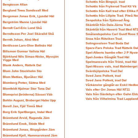
Schottis från Bingsjö. trad
Bengtsson Allan
Schottis från Frykerud Trad Kil Vä
Berglund Towa Sundsvall Med
Schottis från Kall trad efter Ellika 
Schottis från Lillpite Trad. Piteå N
Bergsman Jonas Erik, Ljusdal Häl
Senpolska från Själevad Ång
Bergström Manne Ljusdal Häl
Skänklåt från Dala-Järna Trad.
Berndt Carl-Eric Lund Skå
Skänklåt från Haverö Trad Med NT
Berndtsson Per Joel Skäralid Skå
Smålandspolska Carl Gustf Roos
Snoa från Rötviken Trad.
Bernth Johan, Alnö Med
Solingsvalsen Trad Boda Dal
Bertilsson Lars-Olov Bollnäs Häl
Sparv-Fars Polska Trad Rättvik Da
Billsmon Gunnar Vallsta Häl
Spel-Alberts hambo efter J P Nyst
Björklund Nils Simas-Nicke, Myssjön
Spel-Jontes Gånglåt Trad Häl
Vigge Med
Spelmansvals från Trönö, trad Häl
Blank Anders, Rättvik Dal
Spel-Nisses vals, trad Malmberget
Blom John Stockholm Sto
Svärdsjöpolska Trad Dal
Sved Jans Polkett, trad
Blom Mattias, Bjuråker Häl
Sved Jans Polkett, trad Dal
Blomberg Petter, Sättna Med
Vårkänslor gånglåt av Eskil Hedb
Blomfeldt Hjalmar Stor Tuna Dal
Vals efter Orr Jonas Häl NT11
Vals från Gärdebyn efter Gahn Ekki
Blomqvist (bröderna) Sävast Väb
Vals från Vilhelmina Trad Lappland
Bohlin August, Broberget Habo Upp
Borell Jan, Fjäl Timrå Med
Borg Erik SpelBorgen, Indal Med
Brännlund Arvid, Ragunda Jäm
Brännlund Enok, Stöde Med
Brännlund Jonas, Bispgården Jäm
Brännlund Kjell, Hammarstrand Jäm