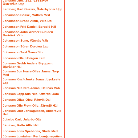
Jansson Olof, (1927-1993)Hov
Östervåla Upp
Jernberg Karl Gustav, Österbybruk Upp
Johansson Bosse, Matfors Med
Johansson Brodd Albin, Vika Dal
Johansson Frid Daniel, Bergsjö Häl
Johansson John Werner Burliden
Burträsk Väb
Johansson Sune, Vännäs Väb
Johansson Sören Dorotea Lap
Johansson Tord Ösmo Sto
Jonasson Ola, Hotagen Jäm
Jonsson Grubb Anders Bryggarn,
Bjuråker Häl
Jonsson Jon Hurra-Olles Janne, Torp
Med
Jonsson Knaft-Jonke Jonas, Lycksele
Lap
Jonsson Nils Nirs-Jonas, Hällnäs Väb
Jonsson Lapp-Nils Nils, Offerdal Jäm
Jonsson Ollas Olov, Rättvik Dal
Jonsson Olle From-Olle, Järvsjö Häl
Jonsson Olof Jönsagubben, Undersvik
Häl
Jularbo Carl, Jularbo Gäs
Järnberg Pelle Alfta Häl
Jönsson Jöns Spel-Jöns, Stöde Med
Jönsson Lumiainen Per Lomjansgutten,