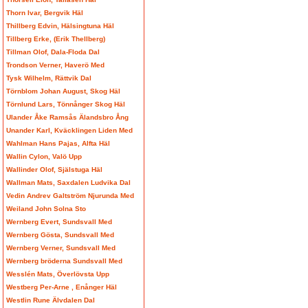
Thorn Ivar, Bergvik Häl
Thillberg Edvin, Hälsingtuna Häl
Tillberg Erke, (Erik Thellberg)
Tillman Olof, Dala-Floda Dal
Trondson Verner, Haverö Med
Tysk Wilhelm, Rättvik Dal
Törnblom Johan August, Skog Häl
Törnlund Lars, Tönnånger Skog Häl
Ulander Åke Ramsås Älandsbro Ång
Unander Karl, Kväcklingen Liden Med
Wahlman Hans Pajas, Alfta Häl
Wallin Cylon, Valö Upp
Wallinder Olof, Själstuga Häl
Wallman Mats, Saxdalen Ludvika Dal
Vedin Andrev Galtström Njurunda Med
Weiland John Solna Sto
Wernberg Evert, Sundsvall Med
Wernberg Gösta, Sundsvall Med
Wernberg Verner, Sundsvall Med
Wernberg bröderna Sundsvall Med
Wesslén Mats, Överlövsta Upp
Westberg Per-Arne , Enånger Häl
Westlin Rune Älvdalen Dal