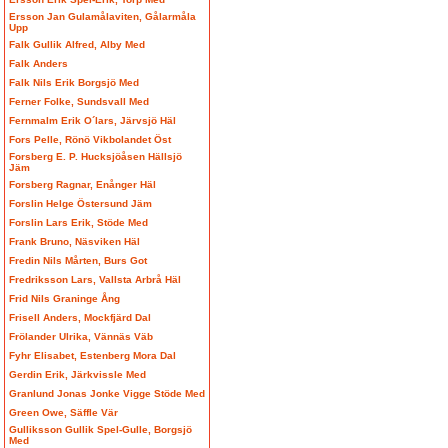
Ersson Jan Gulamålaviten, Gålarmåla
Upp
Falk Gullik Alfred, Alby Med
Falk Anders
Falk Nils Erik Borgsjö Med
Ferner Folke, Sundsvall Med
Fernmalm Erik O´lars, Järvsjö Häl
Fors Pelle, Rönö Vikbolandet Öst
Forsberg E. P. Hucksjöåsen Hällsjö
Jäm
Forsberg Ragnar, Enånger Häl
Forslin Helge Östersund Jäm
Forslin Lars Erik, Stöde Med
Frank Bruno, Näsviken Häl
Fredin Nils Mårten, Burs Got
Fredriksson Lars, Vallsta Arbrå Häl
Frid Nils Graninge Ång
Frisell Anders, Mockfjärd Dal
Frölander Ulrika, Vännäs Väb
Fyhr Elisabet, Estenberg Mora Dal
Gerdin Erik, Järkvissle Med
Granlund Jonas Jonke Vigge Stöde Med
Green Owe, Säffle Vär
Gulliksson Gullik Spel-Gulle, Borgsjö
Med