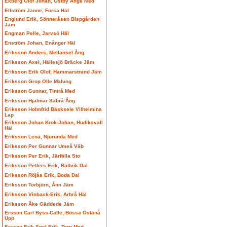
Ekberg Olof Johan, Östby Ånge Med
Ellström Janne, Forsa Häl
Englund Erik, Sönneråsen Bispgården
Jäm
Engman Pelle, Jarvsö Häl
Enström Johan, Enånger Häl
Eriksson Anders, Mellansel Ång
Eriksson Axel, Hällesjö Bräcke Jäm
Eriksson Erik Olof, Hammarstrand Jäm
Eriksson Grop Olle Malung
Eriksson Gunnar, Timrå Med
Eriksson Hjalmar Säbrå Ång
Eriksson Holmfrid Bäsksele Vilhelmina
Lap
Eriksson Johan Krok-Johan, Hudiksvall
Häl
Eriksson Lena, Njurunda Med
Eriksson Per Gunnar Umeå Väb
Eriksson Per Erik, Järfälla Sto
Eriksson Petters Erik, Rättvik Dal
Eriksson Röjås Erik, Boda Dal
Eriksson Torbjörn, Ånn Jäm
Eriksson Vinback-Erik, Arbrå Häl
Eriksson Åke Gäddede Jäm
Ersson Carl Byss-Calle, Bössa Östanå
Upp
Ersson Erik Spel-Erik, Torp Med