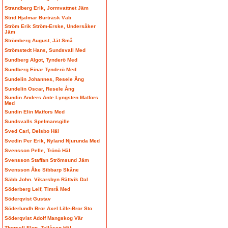
Strandberg Erik, Jormvattnet Jäm
Strid Hjalmar Burträsk Väb
Ström Erik Ström-Erske, Undersåker
Jäm
Strömberg August, Jät Små
Strömstedt Hans, Sundsvall Med
Sundberg Algot, Tynderö Med
Sundberg Einar Tynderö Med
Sundelin Johannes, Resele Ång
Sundelin Oscar, Resele Ång
Sundin Anders Ante Lyngsten Matfors
Med
Sundin Elin Matfors Med
Sundsvalls Spelmansgille
Sved Carl, Delsbo Häl
Svedin Per Erik, Nyland Njurunda Med
Svensson Pelle, Trönö Häl
Svensson Staffan Strömsund Jäm
Svensson Åke Sibbarp Skåne
Säbb John. Vikarsbyn Rättvik Dal
Söderberg Leif, Timrå Med
Söderqvist Gustav
Söderlundh Bror Axel Lille-Bror Sto
Söderqvist Adolf Mangskog Vär
Thorsell Elon, Tallåsen Häl