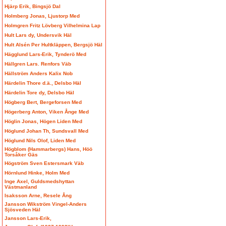
Hjärp Erik, Bingsjö Dal
Holmberg Jonas, Ljustorp Med
Holmgren Fritz Lövberg Vilhelmina Lap
Hult Lars dy, Undersvik Häl
Hult Alsén Per Hultkläppen, Bergsjö Häl
Hägglund Lars-Erik, Tynderö Med
Hällgren Lars. Renfors Väb
Hällström Anders Kalix Nob
Härdelin Thore d.ä., Delsbo Häl
Härdelin Tore dy, Delsbo Häl
Högberg Bert, Bergeforsen Med
Högerberg Anton, Viken Ånge Med
Höglin Jonas, Högen Liden Med
Höglund Johan Th, Sundsvall Med
Höglund Nils Olof, Liden Med
Högblom (Hammarbergs) Hans, Höö
Torsåker Gäs
Högström Sven Estersmark Väb
Hörnlund Hinke, Holm Med
Inge Axel, Guldsmedshyttan
Västmanland
Isaksson Arne, Resele Ång
Jansson Wikström Vingel-Anders
Sjösveden Häl
Jansson Lars-Erik,