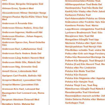
Grönsommarlåten Polska Trad.
Ahlin Einar, Bergsbo Strängnäs Söd
Hållbergspolskan Trad Boda Dal
Hambopolska Trad från Boda Dal
Ahlman Ernst, Tynderö Med
Kadrilj från Vitaby efter Pehr Jak
Alexanderssen Hilmar Steinkjer Norge
Karbasen Polska Trad
Almgren Paulus Myrås-Pålle Viken Torp
Karl-Adamsafallet Polska av Göst
Med
Kråkvalsen eller Fredriks Vals frå
Andersson A Årsunda Gäs
Kumliens Polska Trad. Närke
Andersson Gössa Anders, Orsa Dal
Lapp-Nisses slängpolska Trad Enå
Andersson Ingemar, Hudiksvall Häl
Lyckners Brudmarsch Trad. Gäs
Morajärven Vals Trad Häl
Andersson Klockar-, Johan August,
Dorotea Lap
Mungalåten Gånglåt Trad Upp
Andersson Spess-Jon, Åmot Ockelbo
Näckens Polska efter Spel Jöns
Gäs
Norsjö-polskan Trad Norsjö Väb
Andersson Karl, Loftahammar Små
Pila-Brittas schottis Trad. södra H
Andersson Karls Anders Boda Dal
Polka efter Erik och Hugo Forsber
Polka från Rommehed Borlänge Da
Andersson Lång Anders Haverö Med
Polkett från Bingsjö, Trad Bingsjö 
Andersson Höök Olle, Rättvik Dal
Polska (3:an) från Haverö Trad. M
Andersson Stig, Grimslöv Små
Polska efter Per Lindström
Annell Oscar, Lidensboda Med
Polska från Boda Trad Dal
Polska från Gusum
Apelgren Carl Fredrik, Bollnäs Häl
Polska från Stigtomta efter Appel
Arnqvist Manfred, Ljusvattnet Väb
Polska från Valsjön Trad.
Arnqvist Manne Ljusvattnet Väb
Polska Tåsjö 3:an, Trad Ång
Rättvikarnas Gånglåt Trad Rättvik 
Aronsson Kris Karl, Leksand Dal
Ransäterpolka Trad Värmland
Baumgarten Carl Leonard von, Roma
Got
Rosenstjälken marsch av/efter Joh
Södra Dalarna Polska efter Matts
Bergman Abraham Östavall Med
Sarkofagen Trad.
Bengtlars Selim, Malung Dal