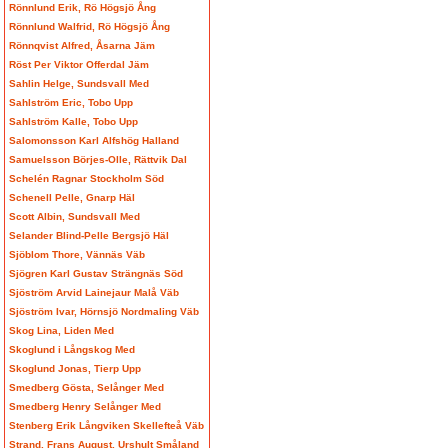
Rönnlund Erik, Rö Högsjö Ång
Rönnlund Walfrid, Rö Högsjö Ång
Rönnqvist Alfred, Åsarna Jäm
Röst Per Viktor Offerdal Jäm
Sahlin Helge, Sundsvall Med
Sahlström Eric, Tobo Upp
Sahlström Kalle, Tobo Upp
Salomonsson Karl Alfshög Halland
Samuelsson Börjes-Olle, Rättvik Dal
Schelén Ragnar Stockholm Söd
Schenell Pelle, Gnarp Häl
Scott Albin, Sundsvall Med
Selander Blind-Pelle Bergsjö Häl
Sjöblom Thore, Vännäs Väb
Sjögren Karl Gustav Strängnäs Söd
Sjöström Arvid Lainejaur Malå Väb
Sjöström Ivar, Hörnsjö Nordmaling Väb
Skog Lina, Liden Med
Skoglund i Långskog Med
Skoglund Jonas, Tierp Upp
Smedberg Gösta, Selånger Med
Smedberg Henry Selånger Med
Stenberg Erik Långviken Skellefteå Väb
Strand, Frans August, Urshult Småland