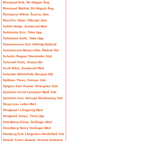
Rönnlund Erik, Rö Högsjö Ång
Rönnlund Walfrid, Rö Högsjö Ång
Rönnqvist Alfred, Åsarna Jäm
Röst Per Viktor Offerdal Jäm
Sahlin Helge, Sundsvall Med
Sahlström Eric, Tobo Upp
Sahlström Kalle, Tobo Upp
Salomonsson Karl Alfshög Halland
Samuelsson Börjes-Olle, Rättvik Dal
Schelén Ragnar Stockholm Söd
Schenell Pelle, Gnarp Häl
Scott Albin, Sundsvall Med
Selander Blind-Pelle Bergsjö Häl
Sjöblom Thore, Vännäs Väb
Sjögren Karl Gustav Strängnäs Söd
Sjöström Arvid Lainejaur Malå Väb
Sjöström Ivar, Hörnsjö Nordmaling Väb
Skog Lina, Liden Med
Skoglund i Långskog Med
Skoglund Jonas, Tierp Upp
Smedberg Gösta, Selånger Med
Smedberg Henry Selånger Med
Stenberg Erik Långviken Skellefteå Väb
Strand, Frans August, Urshult Småland