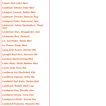
Lidzell Olof Liden Med
Lindblom Vilhelm Indal Med
Lindgren Conrad, Sättna Med
Lindmark Christer, Ramvik Ång
Lindqvist Folke Östersund Jäm
Lindström Johan Spelpojken, Tåsjö
Jäm
Lindström Sten, Bispgården Jäm
Lindström Åsa, Gotland
Liv Jon-Petter, Stöde Med
Liv Petrus Stöde Med
Ljung Erik Kusen, Delsbo Häl
Ljunglöf Karl-Ove, Hassela Häl
Ljustorp Spelmanslag Med
Lodin Albin, Sköle Matfors Med
Lovén Göte Orsa Dal
Lundberg Ard Skellefteå Väb
Lundberg Ingemar, Ilsbo Häl
Lunddahl Karl Kalle, Boden Nob
Lundmark Rudolf, Malå Lap
Lundqvist Eva, Brunflo Jäm
Lundqvist Gösta, Tierp Gäs
Lundqvist Lillebil, Avesta Dal
Lundstedt Katarina, Hassela Häl