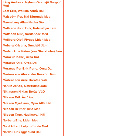
Lång Andreas, Nyhem Ovansjö Borgsjö
Med
Lööf Erik, Wallsta Arbrå Häl
Majström Per, Maj Njurunda Med
Manneberg Allan Nacka Sto
Mattsson John Erik, Rätansbyn Jäm
Mattsson Olle, Nordanede Med
Mellberg Olof, Flygge Liden Med
Moberg Kristina, Sundsjö Jäm
Modén Arne Rätan (sen Stockholm) Jäm
Moraeus Kalle, Orsa Dal
Moraeus Olle, Orsa Dal
Moraeus Per-Erik Perra, Orsa Dal
Mårtensson Alexander Rossön Jäm
Mårtensson Arne Dorotea Väb
Nahlin Jonas, Östersund Jäm
Niklasson Niklas Borås VäG
Nilsson Erik Ås Jäm
Nilsson Myr-Hans, Myra Alfta Häl
Nilsson Helmer Tuna Med
Nilsson Tage, Hudiksvall Häl
Norberg Elis, Liden Med
Nord Alfred, Lotjärn Stöde Med
Nordell Erik Iggesund Häl