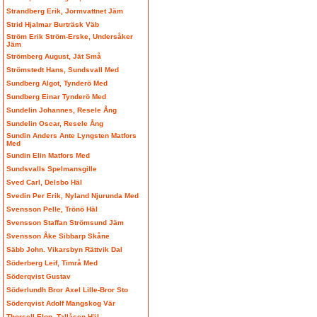
Strandberg Erik, Jormvattnet Jäm
Strid Hjalmar Burträsk Väb
Ström Erik Ström-Erske, Undersåker
Jäm
Strömberg August, Jät Små
Strömstedt Hans, Sundsvall Med
Sundberg Algot, Tynderö Med
Sundberg Einar Tynderö Med
Sundelin Johannes, Resele Ång
Sundelin Oscar, Resele Ång
Sundin Anders Ante Lyngsten Matfors
Med
Sundin Elin Matfors Med
Sundsvalls Spelmansgille
Sved Carl, Delsbo Häl
Svedin Per Erik, Nyland Njurunda Med
Svensson Pelle, Trönö Häl
Svensson Staffan Strömsund Jäm
Svensson Åke Sibbarp Skåne
Säbb John. Vikarsbyn Rättvik Dal
Söderberg Leif, Timrå Med
Söderqvist Gustav
Söderlundh Bror Axel Lille-Bror Sto
Söderqvist Adolf Mangskog Vär
Thorsell Elon, Tallåsen Häl