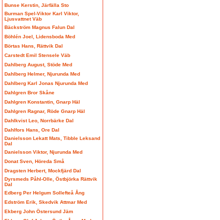
Bunse Kerstin, Järfälla Sto
Burman Spel-Viktor Karl Viktor,
Ljusvattnet Väb
Bäckström Magnus Falun Dal
Böhlén Joel, Lidensboda Med
Börtas Hans, Rättvik Dal
Carstedt Emil Stensele Väb
Dahlberg August, Stöde Med
Dahlberg Helmer, Njurunda Med
Dahlberg Karl Jonas Njurunda Med
Dahlgren Bror Skåne
Dahlgren Konstantin, Gnarp Häl
Dahlgren Ragnar, Röde Gnarp Häl
Dahlkvist Leo, Norrbärke Dal
Dahlfors Hans, Ore Dal
Danielsson Lekatt Mats, Tibble Leksand
Dal
Danielsson Viktor, Njurunda Med
Donat Sven, Höreda Små
Dragsten Herbert, Mockfjärd Dal
Dyrsmeds Påhl-Olle, Östbjörka Rättvik
Dal
Edberg Per Helgum Sollefteå Ång
Edström Erik, Skedvik Attmar Med
Ekberg John Östersund Jäm