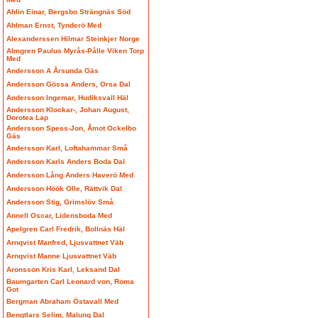
Ahlin Einar, Bergsbo Strängnäs Söd
Ahlman Ernst, Tynderö Med
Alexanderssen Hilmar Steinkjer Norge
Almgren Paulus Myrås-Pålle Viken Torp
Med
Andersson A Årsunda Gäs
Andersson Gössa Anders, Orsa Dal
Andersson Ingemar, Hudiksvall Häl
Andersson Klockar-, Johan August,
Dorotea Lap
Andersson Spess-Jon, Åmot Ockelbo
Gäs
Andersson Karl, Loftahammar Små
Andersson Karls Anders Boda Dal
Andersson Lång Anders Haverö Med
Andersson Höök Olle, Rättvik Dal
Andersson Stig, Grimslöv Små
Annell Oscar, Lidensboda Med
Apelgren Carl Fredrik, Bollnäs Häl
Arnqvist Manfred, Ljusvattnet Väb
Arnqvist Manne Ljusvattnet Väb
Aronsson Kris Karl, Leksand Dal
Baumgarten Carl Leonard von, Roma
Got
Bergman Abraham Östavall Med
Bengtlars Selim, Malung Dal