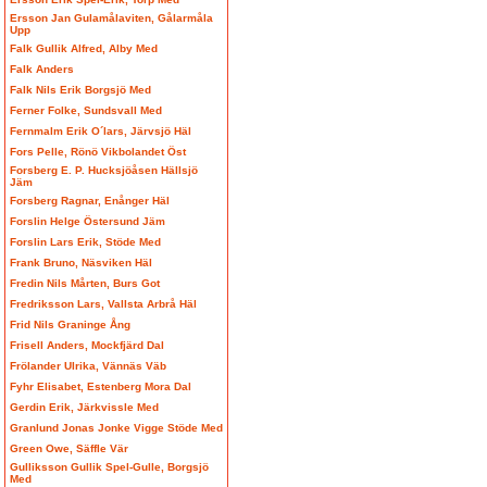
Ersson Jan Gulamålaviten, Gålarmåla
Upp
Falk Gullik Alfred, Alby Med
Falk Anders
Falk Nils Erik Borgsjö Med
Ferner Folke, Sundsvall Med
Fernmalm Erik O´lars, Järvsjö Häl
Fors Pelle, Rönö Vikbolandet Öst
Forsberg E. P. Hucksjöåsen Hällsjö
Jäm
Forsberg Ragnar, Enånger Häl
Forslin Helge Östersund Jäm
Forslin Lars Erik, Stöde Med
Frank Bruno, Näsviken Häl
Fredin Nils Mårten, Burs Got
Fredriksson Lars, Vallsta Arbrå Häl
Frid Nils Graninge Ång
Frisell Anders, Mockfjärd Dal
Frölander Ulrika, Vännäs Väb
Fyhr Elisabet, Estenberg Mora Dal
Gerdin Erik, Järkvissle Med
Granlund Jonas Jonke Vigge Stöde Med
Green Owe, Säffle Vär
Gulliksson Gullik Spel-Gulle, Borgsjö
Med