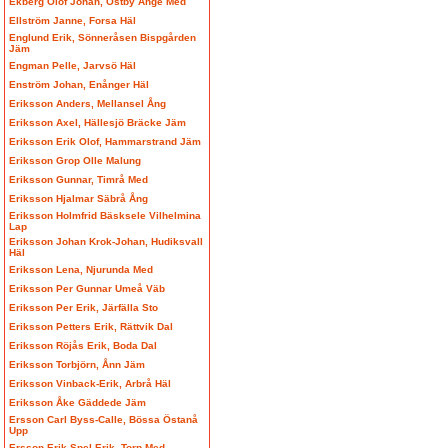
Ekberg Olof Johan, Östby Ånge Med
Ellström Janne, Forsa Häl
Englund Erik, Sönneråsen Bispgården
Jäm
Engman Pelle, Jarvsö Häl
Enström Johan, Enånger Häl
Eriksson Anders, Mellansel Ång
Eriksson Axel, Hällesjö Bräcke Jäm
Eriksson Erik Olof, Hammarstrand Jäm
Eriksson Grop Olle Malung
Eriksson Gunnar, Timrå Med
Eriksson Hjalmar Säbrå Ång
Eriksson Holmfrid Bäsksele Vilhelmina
Lap
Eriksson Johan Krok-Johan, Hudiksvall
Häl
Eriksson Lena, Njurunda Med
Eriksson Per Gunnar Umeå Väb
Eriksson Per Erik, Järfälla Sto
Eriksson Petters Erik, Rättvik Dal
Eriksson Röjås Erik, Boda Dal
Eriksson Torbjörn, Ånn Jäm
Eriksson Vinback-Erik, Arbrå Häl
Eriksson Åke Gäddede Jäm
Ersson Carl Byss-Calle, Bössa Östanå
Upp
Ersson Erik Spel-Erik, Torp Med