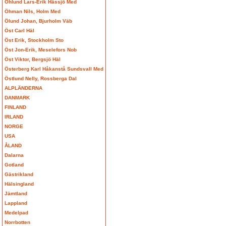
Öhlund Lars-Erik Hässjö Med
Öhman Nils, Holm Med
Ölund Johan, Bjurholm Väb
Öst Carl Häl
Öst Erik, Stockholm Sto
Öst Jon-Erik, Meselefors Nob
Öst Viktor, Bergsjö Häl
Österberg Karl Håkanstå Sundsvall Med
Östlund Nelly, Rossberga Dal
ALPLÄNDERNA
DANMARK
FINLAND
IRLAND
NORGE
USA
ÅLAND
Dalarna
Gotland
Gästrikland
Hälsingland
Jämtland
Lappland
Medelpad
Norrbotten