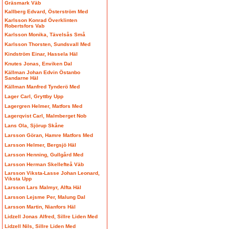
Gräsmark Väb
Kallberg Edvard, Österström Med
Karlsson Konrad Överklinten
Robertsfors Vab
Karlsson Monika, Tävelsås Små
Karlsson Thorsten, Sundsvall Med
Kindström Einar, Hassela Häl
Knutes Jonas, Enviken Dal
Källman Johan Edvin Östanbo
Sandarne Häl
Källman Manfred Tynderö Med
Lager Carl, Gryttby Upp
Lagergren Helmer, Matfors Med
Lagerqvist Carl, Malmberget Nob
Lans Ola, Sjörup Skåne
Larsson Göran, Hamre Matfors Med
Larsson Helmer, Bergsjö Häl
Larsson Henning, Gullgård Med
Larsson Herman Skellefteå Väb
Larsson Viksta-Lasse Johan Leonard,
Viksta Upp
Larsson Lars Malmyr, Alfta Häl
Larsson Lejsme Per, Malung Dal
Larsson Martin, Nianfors Häl
Lidzell Jonas Alfred, Sillre Liden Med
Lidzell Nils, Sillre Liden Med