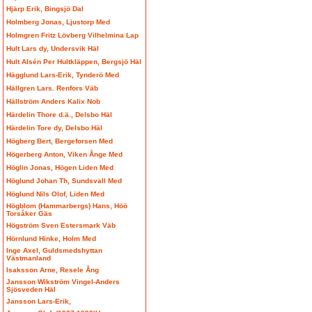
Hjärp Erik, Bingsjö Dal
Holmberg Jonas, Ljustorp Med
Holmgren Fritz Lövberg Vilhelmina Lap
Hult Lars dy, Undersvik Häl
Hult Alsén Per Hultkläppen, Bergsjö Häl
Hägglund Lars-Erik, Tynderö Med
Hällgren Lars. Renfors Väb
Hällström Anders Kalix Nob
Härdelin Thore d.ä., Delsbo Häl
Härdelin Tore dy, Delsbo Häl
Högberg Bert, Bergeforsen Med
Högerberg Anton, Viken Ånge Med
Höglin Jonas, Högen Liden Med
Höglund Johan Th, Sundsvall Med
Höglund Nils Olof, Liden Med
Högblom (Hammarbergs) Hans, Höö
Torsåker Gäs
Högström Sven Estersmark Väb
Hörnlund Hinke, Holm Med
Inge Axel, Guldsmedshyttan
Västmanland
Isaksson Arne, Resele Ång
Jansson Wikström Vingel-Anders
Sjösveden Häl
Jansson Lars-Erik,