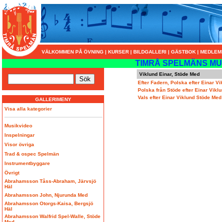
VÄLKOMMEN PÅ ÖVNING
|
KURSER
|
BILDGALLERI
|
GÄSTBOK
|
MEDLEM
TIMRÅ SPELMÄNS MU
Viklund Einar, Stöde Med
Efter Fadern, Polska efter Einar 
Polska från Stöde efter Einar Vikl
Vals efter Einar Viklund Stöde Med
GALLERIMENY
Visa alla kategorier
Musikvideo
Inspelningar
Visor övriga
Trad & ospec Spelmän
Instrumentbyggare
Övrigt
Abrahamsson Tåss-Abraham, Järvsjö
Häl
Abrahamsson John, Njurunda Med
Abrahamsson Otorgs-Kaisa, Bergsjö
Häl
Abrahamsson Walfrid Spel-Walle, Stöde
Med