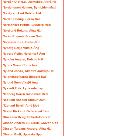
Nordén Olof d.ä. Utomskog Arbrå Hä
Nordensson Helmer, Byn Liden Med
Nordgren Axel Delsbo Häl
Nordin Hilding, Forsa Häl
Nordlander Petrus, Ljustorp Med
Nordlund Roland, Alfta Häl
Norén Eugenia Boden Nob
Normalm Ture, Gällö Jäm
Nyberg Börje Viksjö Ång
Nyberg Pelle, Nordingrå Ång
Nyholm August, Delsbo Häl
Nyhus Sven, Röros Nor
Nyland Jonas, Skästra Järvsjö Häl
Nylandspojkarna Bingsjö Dal
Nylund Sten Viksjö Ång
Nystedt Fritz, Lycksele Lap
Näsberg Sören Sundsvall Med
Näslund Anselm Stugun Jäm
Näslund Bertil, Alnö Med
Näslin Rickard, Östersund Jäm
Olovsson Bengt Robertsfors Väb
Olsson Anders Lill-Back, Galven Gäs
Olsson Tulpans Anders, Alfta Häl
Olsson Emil, Uppsala Upp