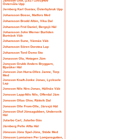
Jansson Olof, (1927-1993)Hov
Östervåla Upp
Jernberg Karl Gustav, Österbybruk Upp
Johansson Bosse, Matfors Med
Johansson Brodd Albin, Vika Dal
Johansson Frid Daniel, Bergsjö Häl
Johansson John Werner Burliden
Burträsk Väb
Johansson Sune, Vännäs Väb
Johansson Sören Dorotea Lap
Johansson Tord Ösmo Sto
Jonasson Ola, Hotagen Jäm
Jonsson Grubb Anders Bryggarn,
Bjuråker Häl
Jonsson Jon Hurra-Olles Janne, Torp
Med
Jonsson Knaft-Jonke Jonas, Lycksele
Lap
Jonsson Nils Nirs-Jonas, Hällnäs Väb
Jonsson Lapp-Nils Nils, Offerdal Jäm
Jonsson Ollas Olov, Rättvik Dal
Jonsson Olle From-Olle, Järvsjö Häl
Jonsson Olof Jönsagubben, Undersvik
Häl
Jularbo Carl, Jularbo Gäs
Järnberg Pelle Alfta Häl
Jönsson Jöns Spel-Jöns, Stöde Med
Jönsson Lumiainen Per Lomjansgutten,