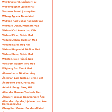
Westling Bertil, Enånger Häl
Westling Ejnar Ljusdal Häl
Vestman Sven Ljustorp Med
Wiberg Agneta Timrå Med
Widman Karl Oskar Kusmark Väb
Widmark Oskar, Kusmark Väb
Viklund Carl Åsele Lap Väb
Viklund Einar, Stöde Med
Viklund Johan, Hullsjön Med
Viklund Karin, Hög Häl
Viklund Ragnvald Söråker Med
Viklund Sven, Stöde Med
Wiksten, Böle Råneå Nob
Vikström Gustav, Torp Med
Wågberg Jan Timrå Med
Åhman Hans, Näsåker Ång
Åkerman Lars Niclas, Hemse Got
Åkerström Sven, Forsa Häl
Åsbrink Bengt, Skog Häl
Ählander Herman Torsboda Med
Älander Hjalmar, Kammartjärn Ång
Ählander+Ulander, Hjalmar resp Åke,
Härnösand Ång
Öberg Karl Öråker Sundsvall Med