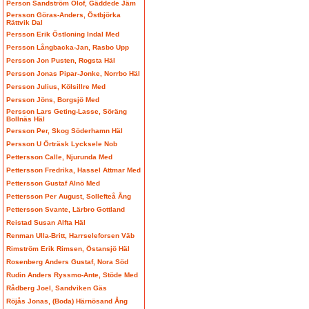
Person Sandström Olof, Gäddede Jäm
Persson Göras-Anders, Östbjörka
Rättvik Dal
Persson Erik Östloning Indal Med
Persson Långbacka-Jan, Rasbo Upp
Persson Jon Pusten, Rogsta Häl
Persson Jonas Pipar-Jonke, Norrbo Häl
Persson Julius, Kölsillre Med
Persson Jöns, Borgsjö Med
Persson Lars Geting-Lasse, Söräng
Bollnäs Häl
Persson Per, Skog Söderhamn Häl
Persson U Örträsk Lycksele Nob
Pettersson Calle, Njurunda Med
Pettersson Fredrika, Hassel Attmar Med
Pettersson Gustaf Alnö Med
Pettersson Per August, Sollefteå Ång
Pettersson Svante, Lärbro Gottland
Reistad Susan Alfta Häl
Renman Ulla-Britt, Harrseleforsen Väb
Rimström Erik Rimsen, Östansjö Häl
Rosenberg Anders Gustaf, Nora Söd
Rudin Anders Ryssmo-Ante, Stöde Med
Rådberg Joel, Sandviken Gäs
Röjås Jonas, (Boda) Härnösand Ång