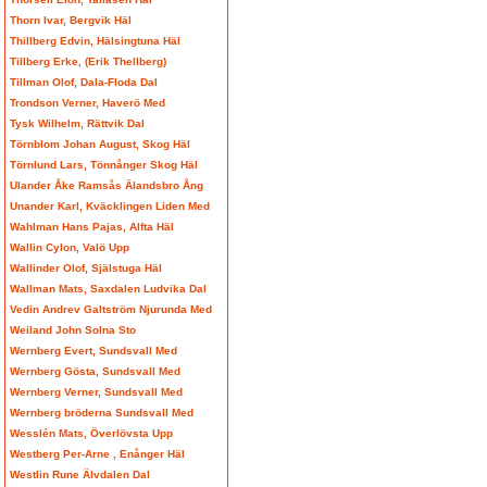
Thorn Ivar, Bergvik Häl
Thillberg Edvin, Hälsingtuna Häl
Tillberg Erke, (Erik Thellberg)
Tillman Olof, Dala-Floda Dal
Trondson Verner, Haverö Med
Tysk Wilhelm, Rättvik Dal
Törnblom Johan August, Skog Häl
Törnlund Lars, Tönnånger Skog Häl
Ulander Åke Ramsås Älandsbro Ång
Unander Karl, Kväcklingen Liden Med
Wahlman Hans Pajas, Alfta Häl
Wallin Cylon, Valö Upp
Wallinder Olof, Själstuga Häl
Wallman Mats, Saxdalen Ludvika Dal
Vedin Andrev Galtström Njurunda Med
Weiland John Solna Sto
Wernberg Evert, Sundsvall Med
Wernberg Gösta, Sundsvall Med
Wernberg Verner, Sundsvall Med
Wernberg bröderna Sundsvall Med
Wesslén Mats, Överlövsta Upp
Westberg Per-Arne , Enånger Häl
Westlin Rune Älvdalen Dal