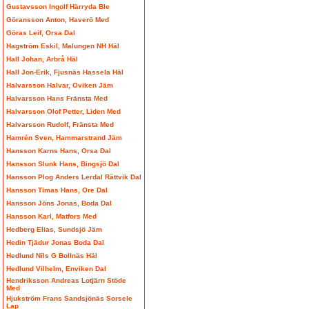
Gustavsson Ingolf Härryda Ble
Göransson Anton, Haverö Med
Göras Leif, Orsa Dal
Hagström Eskil, Malungen NH Häl
Hall Johan, Arbrå Häl
Hall Jon-Erik, Fjusnäs Hassela Häl
Halvarsson Halvar, Oviken Jäm
Halvarsson Hans Fränsta Med
Halvarsson Olof Petter, Liden Med
Halvarsson Rudolf, Fränsta Med
Hamrén Sven, Hammarstrand Jäm
Hansson Karns Hans, Orsa Dal
Hansson Slunk Hans, Bingsjö Dal
Hansson Plog Anders Lerdal Rättvik Dal
Hansson Timas Hans, Ore Dal
Hansson Jöns Jonas, Boda Dal
Hansson Karl, Matfors Med
Hedberg Elias, Sundsjö Jäm
Hedin Tjädur Jonas Boda Dal
Hedlund Nils G Bollnäs Häl
Hedlund Vilhelm, Enviken Dal
Hendriksson Andreas Lotjärn Stöde
Med
Hjukström Frans Sandsjönäs Sorsele
Lap