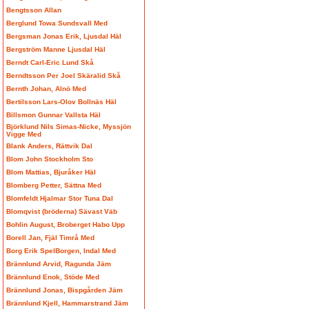
Bengtsson Allan
Berglund Towa Sundsvall Med
Bergsman Jonas Erik, Ljusdal Häl
Bergström Manne Ljusdal Häl
Berndt Carl-Eric Lund Skå
Berndtsson Per Joel Skäralid Skå
Bernth Johan, Alnö Med
Bertilsson Lars-Olov Bollnäs Häl
Billsmon Gunnar Vallsta Häl
Björklund Nils Simas-Nicke, Myssjön
Vigge Med
Blank Anders, Rättvik Dal
Blom John Stockholm Sto
Blom Mattias, Bjuråker Häl
Blomberg Petter, Sättna Med
Blomfeldt Hjalmar Stor Tuna Dal
Blomqvist (bröderna) Sävast Väb
Bohlin August, Broberget Habo Upp
Borell Jan, Fjäl Timrå Med
Borg Erik SpelBorgen, Indal Med
Brännlund Arvid, Ragunda Jäm
Brännlund Enok, Stöde Med
Brännlund Jonas, Bispgården Jäm
Brännlund Kjell, Hammarstrand Jäm