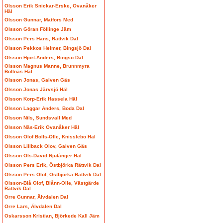
Olsson Erik Snickar-Erske, Ovanåker
Häl
Olsson Gunnar, Matfors Med
Olsson Göran Föllinge Jäm
Olsson Pers Hans, Rättvik Dal
Olsson Pekkos Helmer, Bingsjö Dal
Olsson Hjort-Anders, Bingsö Dal
Olsson Magnus Manne, Brunnmyra
Bollnäs Häl
Olsson Jonas, Galven Gäs
Olsson Jonas Järvsjö Häl
Olsson Korp-Erik Hassela Häl
Olsson Laggar Anders, Boda Dal
Olsson Nils, Sundsvall Med
Olsson Näs-Erik Ovanåker Häl
Olsson Olof Bolls-Olle, Knisslebo Häl
Olsson Lillback Olov, Galven Gäs
Olsson Ols-David Njutånger Häl
Olsson Pers Erik, Östbjörka Rättvik Dal
Olsson Pers Olof, Östbjörka Rättvik Dal
Olsson-Blå Olof, Blånn-Olle, Västgärde
Rättvik Dal
Orre Gunnar, Älvdalen Dal
Orre Lars, Älvdalen Dal
Oskarsson Kristian, Björkede Kall Jäm