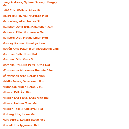
Lång Andreas, Nyhem Ovansjö Borgsjö
Med
Lööf Erik, Wallsta Arbrå Häl
Majström Per, Maj Njurunda Med
Manneberg Allan Nacka Sto
Mattsson John Erik, Rätansbyn Jäm
Mattsson Olle, Nordanede Med
Mellberg Olof, Flygge Liden Med
Moberg Kristina, Sundsjö Jäm
Modén Arne Rätan (sen Stockholm) Jäm
Moraeus Kalle, Orsa Dal
Moraeus Olle, Orsa Dal
Moraeus Per-Erik Perra, Orsa Dal
Mårtensson Alexander Rossön Jäm
Mårtensson Arne Dorotea Väb
Nahlin Jonas, Östersund Jäm
Niklasson Niklas Borås VäG
Nilsson Erik Ås Jäm
Nilsson Myr-Hans, Myra Alfta Häl
Nilsson Helmer Tuna Med
Nilsson Tage, Hudiksvall Häl
Norberg Elis, Liden Med
Nord Alfred, Lotjärn Stöde Med
Nordell Erik Iggesund Häl