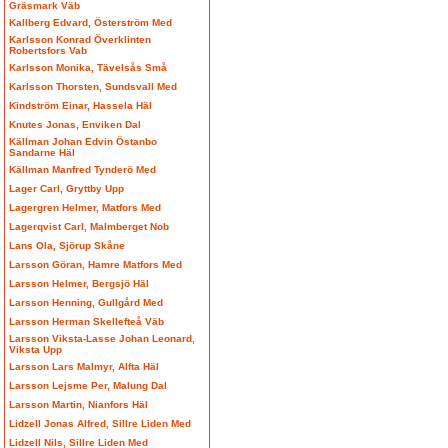
Gräsmark Väb
Kallberg Edvard, Österström Med
Karlsson Konrad Överklinten
Robertsfors Vab
Karlsson Monika, Tävelsås Små
Karlsson Thorsten, Sundsvall Med
Kindström Einar, Hassela Häl
Knutes Jonas, Enviken Dal
Källman Johan Edvin Östanbo
Sandarne Häl
Källman Manfred Tynderö Med
Lager Carl, Gryttby Upp
Lagergren Helmer, Matfors Med
Lagerqvist Carl, Malmberget Nob
Lans Ola, Sjörup Skåne
Larsson Göran, Hamre Matfors Med
Larsson Helmer, Bergsjö Häl
Larsson Henning, Gullgård Med
Larsson Herman Skellefteå Väb
Larsson Viksta-Lasse Johan Leonard,
Viksta Upp
Larsson Lars Malmyr, Alfta Häl
Larsson Lejsme Per, Malung Dal
Larsson Martin, Nianfors Häl
Lidzell Jonas Alfred, Sillre Liden Med
Lidzell Nils, Sillre Liden Med