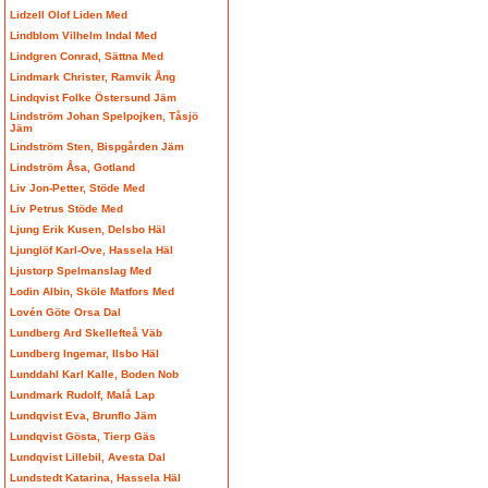
Lidzell Olof Liden Med
Lindblom Vilhelm Indal Med
Lindgren Conrad, Sättna Med
Lindmark Christer, Ramvik Ång
Lindqvist Folke Östersund Jäm
Lindström Johan Spelpojken, Tåsjö
Jäm
Lindström Sten, Bispgården Jäm
Lindström Åsa, Gotland
Liv Jon-Petter, Stöde Med
Liv Petrus Stöde Med
Ljung Erik Kusen, Delsbo Häl
Ljunglöf Karl-Ove, Hassela Häl
Ljustorp Spelmanslag Med
Lodin Albin, Sköle Matfors Med
Lovén Göte Orsa Dal
Lundberg Ard Skellefteå Väb
Lundberg Ingemar, Ilsbo Häl
Lunddahl Karl Kalle, Boden Nob
Lundmark Rudolf, Malå Lap
Lundqvist Eva, Brunflo Jäm
Lundqvist Gösta, Tierp Gäs
Lundqvist Lillebil, Avesta Dal
Lundstedt Katarina, Hassela Häl