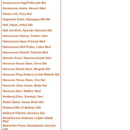
Gustavsson Ingolf Härryda Ble
Göransson Anton, Haverö Med
Göras Leif, Orsa Dal
Hagström Eskil, Malungen NH Häl
Hall Johan, Arbrå Häl
Hall Jon-Erik, Fjusnäs Hassela Häl
Halvarsson Halvar, Oviken Jäm
Halvarsson Hans Fränsta Med
Halvarsson Olof Petter, Liden Med
Halvarsson Rudolf, Fränsta Med
Hamrén Sven, Hammarstrand Jäm
Hansson Karns Hans, Orsa Dal
Hansson Slunk Hans, Bingsjö Dal
Hansson Plog Anders Lerdal Rättvik Dal
Hansson Timas Hans, Ore Dal
Hansson Jöns Jonas, Boda Dal
Hansson Karl, Matfors Med
Hedberg Elias, Sundsjö Jäm
Hedin Tjädur Jonas Boda Dal
Hedlund Nils G Bollnäs Häl
Hedlund Vilhelm, Enviken Dal
Hendriksson Andreas Lotjärn Stöde
Med
Hjukström Frans Sandsjönäs Sorsele
Lap