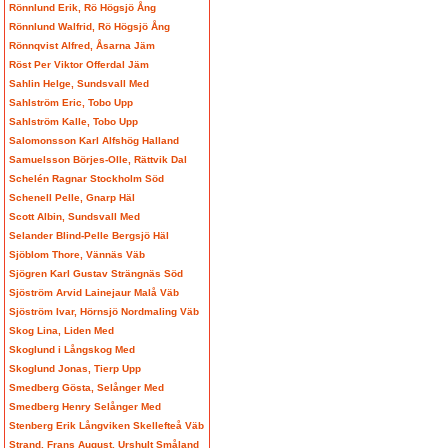
Rönnlund Erik, Rö Högsjö Ång
Rönnlund Walfrid, Rö Högsjö Ång
Rönnqvist Alfred, Åsarna Jäm
Röst Per Viktor Offerdal Jäm
Sahlin Helge, Sundsvall Med
Sahlström Eric, Tobo Upp
Sahlström Kalle, Tobo Upp
Salomonsson Karl Alfshög Halland
Samuelsson Börjes-Olle, Rättvik Dal
Schelén Ragnar Stockholm Söd
Schenell Pelle, Gnarp Häl
Scott Albin, Sundsvall Med
Selander Blind-Pelle Bergsjö Häl
Sjöblom Thore, Vännäs Väb
Sjögren Karl Gustav Strängnäs Söd
Sjöström Arvid Lainejaur Malå Väb
Sjöström Ivar, Hörnsjö Nordmaling Väb
Skog Lina, Liden Med
Skoglund i Långskog Med
Skoglund Jonas, Tierp Upp
Smedberg Gösta, Selånger Med
Smedberg Henry Selånger Med
Stenberg Erik Långviken Skellefteå Väb
Strand, Frans August, Urshult Småland