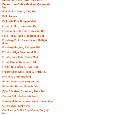
Ersson Jan Gulamålaviten, Gålarmåla
Upp
Falk Gullik Alfred, Alby Med
Falk Anders
Falk Nils Erik Borgsjö Med
Ferner Folke, Sundsvall Med
Fernmalm Erik O´lars, Järvsjö Häl
Fors Pelle, Rönö Vikbolandet Öst
Forsberg E. P. Hucksjöåsen Hällsjö
Jäm
Forsberg Ragnar, Enånger Häl
Forslin Helge Östersund Jäm
Forslin Lars Erik, Stöde Med
Frank Bruno, Näsviken Häl
Fredin Nils Mårten, Burs Got
Fredriksson Lars, Vallsta Arbrå Häl
Frid Nils Graninge Ång
Frisell Anders, Mockfjärd Dal
Frölander Ulrika, Vännäs Väb
Fyhr Elisabet, Estenberg Mora Dal
Gerdin Erik, Järkvissle Med
Granlund Jonas Jonke Vigge Stöde Med
Green Owe, Säffle Vär
Gulliksson Gullik Spel-Gulle, Borgsjö
Med