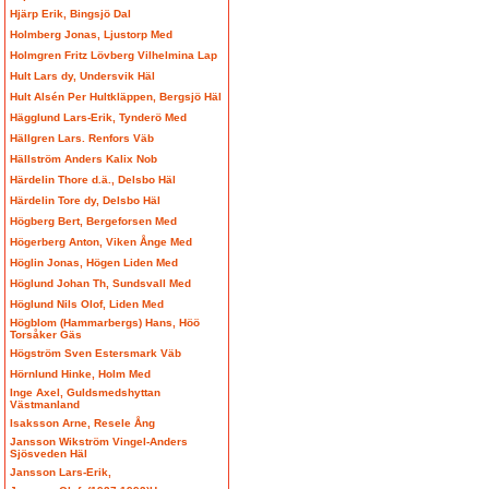
Hjärp Erik, Bingsjö Dal
Holmberg Jonas, Ljustorp Med
Holmgren Fritz Lövberg Vilhelmina Lap
Hult Lars dy, Undersvik Häl
Hult Alsén Per Hultkläppen, Bergsjö Häl
Hägglund Lars-Erik, Tynderö Med
Hällgren Lars. Renfors Väb
Hällström Anders Kalix Nob
Härdelin Thore d.ä., Delsbo Häl
Härdelin Tore dy, Delsbo Häl
Högberg Bert, Bergeforsen Med
Högerberg Anton, Viken Ånge Med
Höglin Jonas, Högen Liden Med
Höglund Johan Th, Sundsvall Med
Höglund Nils Olof, Liden Med
Högblom (Hammarbergs) Hans, Höö
Torsåker Gäs
Högström Sven Estersmark Väb
Hörnlund Hinke, Holm Med
Inge Axel, Guldsmedshyttan
Västmanland
Isaksson Arne, Resele Ång
Jansson Wikström Vingel-Anders
Sjösveden Häl
Jansson Lars-Erik,