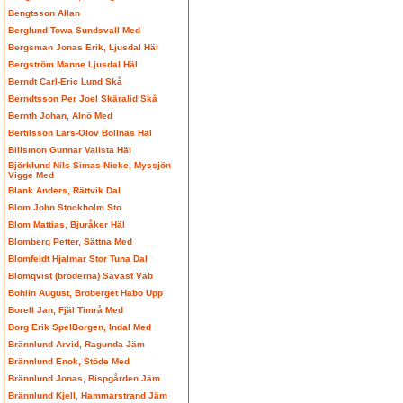
Bengtsson Allan
Berglund Towa Sundsvall Med
Bergsman Jonas Erik, Ljusdal Häl
Bergström Manne Ljusdal Häl
Berndt Carl-Eric Lund Skå
Berndtsson Per Joel Skäralid Skå
Bernth Johan, Alnö Med
Bertilsson Lars-Olov Bollnäs Häl
Billsmon Gunnar Vallsta Häl
Björklund Nils Simas-Nicke, Myssjön
Vigge Med
Blank Anders, Rättvik Dal
Blom John Stockholm Sto
Blom Mattias, Bjuråker Häl
Blomberg Petter, Sättna Med
Blomfeldt Hjalmar Stor Tuna Dal
Blomqvist (bröderna) Sävast Väb
Bohlin August, Broberget Habo Upp
Borell Jan, Fjäl Timrå Med
Borg Erik SpelBorgen, Indal Med
Brännlund Arvid, Ragunda Jäm
Brännlund Enok, Stöde Med
Brännlund Jonas, Bispgården Jäm
Brännlund Kjell, Hammarstrand Jäm