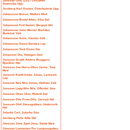
Jansson Olof, (1927-1993)Hov
Östervåla Upp
Jernberg Karl Gustav, Österbybruk Upp
Johansson Bosse, Matfors Med
Johansson Brodd Albin, Vika Dal
Johansson Frid Daniel, Bergsjö Häl
Johansson John Werner Burliden
Burträsk Väb
Johansson Sune, Vännäs Väb
Johansson Sören Dorotea Lap
Johansson Tord Ösmo Sto
Jonasson Ola, Hotagen Jäm
Jonsson Grubb Anders Bryggarn,
Bjuråker Häl
Jonsson Jon Hurra-Olles Janne, Torp
Med
Jonsson Knaft-Jonke Jonas, Lycksele
Lap
Jonsson Nils Nirs-Jonas, Hällnäs Väb
Jonsson Lapp-Nils Nils, Offerdal Jäm
Jonsson Ollas Olov, Rättvik Dal
Jonsson Olle From-Olle, Järvsjö Häl
Jonsson Olof Jönsagubben, Undersvik
Häl
Jularbo Carl, Jularbo Gäs
Järnberg Pelle Alfta Häl
Jönsson Jöns Spel-Jöns, Stöde Med
Jönsson Lumiainen Per Lomjansgutten,