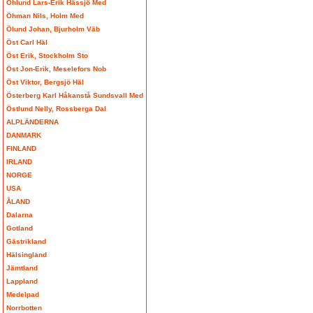
Öhlund Lars-Erik Hässjö Med
Öhman Nils, Holm Med
Ölund Johan, Bjurholm Väb
Öst Carl Häl
Öst Erik, Stockholm Sto
Öst Jon-Erik, Meselefors Nob
Öst Viktor, Bergsjö Häl
Österberg Karl Håkanstå Sundsvall Med
Östlund Nelly, Rossberga Dal
ALPLÄNDERNA
DANMARK
FINLAND
IRLAND
NORGE
USA
ÅLAND
Dalarna
Gotland
Gästrikland
Hälsingland
Jämtland
Lappland
Medelpad
Norrbotten