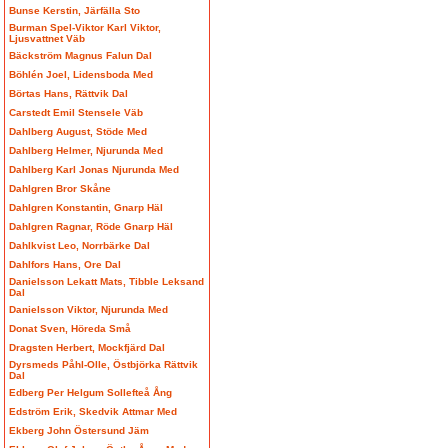
Bunse Kerstin, Järfälla Sto
Burman Spel-Viktor Karl Viktor,
Ljusvattnet Väb
Bäckström Magnus Falun Dal
Böhlén Joel, Lidensboda Med
Börtas Hans, Rättvik Dal
Carstedt Emil Stensele Väb
Dahlberg August, Stöde Med
Dahlberg Helmer, Njurunda Med
Dahlberg Karl Jonas Njurunda Med
Dahlgren Bror Skåne
Dahlgren Konstantin, Gnarp Häl
Dahlgren Ragnar, Röde Gnarp Häl
Dahlkvist Leo, Norrbärke Dal
Dahlfors Hans, Ore Dal
Danielsson Lekatt Mats, Tibble Leksand
Dal
Danielsson Viktor, Njurunda Med
Donat Sven, Höreda Små
Dragsten Herbert, Mockfjärd Dal
Dyrsmeds Påhl-Olle, Östbjörka Rättvik
Dal
Edberg Per Helgum Sollefteå Ång
Edström Erik, Skedvik Attmar Med
Ekberg John Östersund Jäm