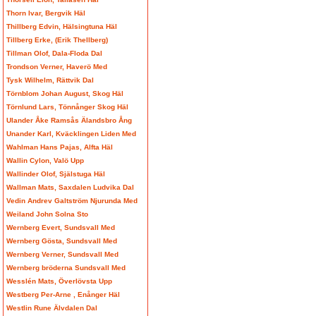
Thorn Ivar, Bergvik Häl
Thillberg Edvin, Hälsingtuna Häl
Tillberg Erke, (Erik Thellberg)
Tillman Olof, Dala-Floda Dal
Trondson Verner, Haverö Med
Tysk Wilhelm, Rättvik Dal
Törnblom Johan August, Skog Häl
Törnlund Lars, Tönnånger Skog Häl
Ulander Åke Ramsås Älandsbro Ång
Unander Karl, Kväcklingen Liden Med
Wahlman Hans Pajas, Alfta Häl
Wallin Cylon, Valö Upp
Wallinder Olof, Själstuga Häl
Wallman Mats, Saxdalen Ludvika Dal
Vedin Andrev Galtström Njurunda Med
Weiland John Solna Sto
Wernberg Evert, Sundsvall Med
Wernberg Gösta, Sundsvall Med
Wernberg Verner, Sundsvall Med
Wernberg bröderna Sundsvall Med
Wesslén Mats, Överlövsta Upp
Westberg Per-Arne , Enånger Häl
Westlin Rune Älvdalen Dal