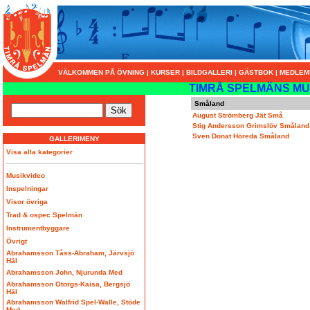
VÄLKOMMEN PÅ ÖVNING
|
KURSER
|
BILDGALLERI
|
GÄSTBOK
|
MEDLEM
TIMRÅ SPELMÄNS MU
Småland
August Strömberg Jät Små
Stig Andersson Grimslöv Småland
Sven Donat Höreda Småland
GALLERIMENY
Visa alla kategorier
Musikvideo
Inspelningar
Visor övriga
Trad & ospec Spelmän
Instrumentbyggare
Övrigt
Abrahamsson Tåss-Abraham, Järvsjö
Häl
Abrahamsson John, Njurunda Med
Abrahamsson Otorgs-Kaisa, Bergsjö
Häl
Abrahamsson Walfrid Spel-Walle, Stöde
Med