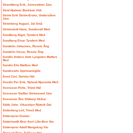
Strandberg Erik, Jormvattnet Jäm
Strid Hjalmar Burträsk Väb
Ström Erik Ström-Erske, Undersåker
Jäm
Strömberg August, Jät Små
Strömstedt Hans, Sundsvall Med
Sundberg Algot, Tynderö Med
Sundberg Einar Tynderö Med
Sundelin Johannes, Resele Ång
Sundelin Oscar, Resele Ång
Sundin Anders Ante Lyngsten Matfors
Med
Sundin Elin Matfors Med
Sundsvalls Spelmansgille
Sved Carl, Delsbo Häl
Svedin Per Erik, Nyland Njurunda Med
Svensson Pelle, Trönö Häl
Svensson Staffan Strömsund Jäm
Svensson Åke Sibbarp Skåne
Säbb John. Vikarsbyn Rättvik Dal
Söderberg Leif, Timrå Med
Söderqvist Gustav
Söderlundh Bror Axel Lille-Bror Sto
Söderqvist Adolf Mangskog Vär
Thorsell Elon, Tallåsen Häl