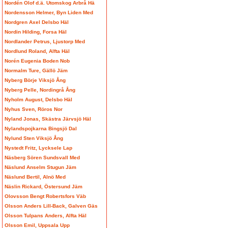
Nordén Olof d.ä. Utomskog Arbrå Hä
Nordensson Helmer, Byn Liden Med
Nordgren Axel Delsbo Häl
Nordin Hilding, Forsa Häl
Nordlander Petrus, Ljustorp Med
Nordlund Roland, Alfta Häl
Norén Eugenia Boden Nob
Normalm Ture, Gällö Jäm
Nyberg Börje Viksjö Ång
Nyberg Pelle, Nordingrå Ång
Nyholm August, Delsbo Häl
Nyhus Sven, Röros Nor
Nyland Jonas, Skästra Järvsjö Häl
Nylandspojkarna Bingsjö Dal
Nylund Sten Viksjö Ång
Nystedt Fritz, Lycksele Lap
Näsberg Sören Sundsvall Med
Näslund Anselm Stugun Jäm
Näslund Bertil, Alnö Med
Näslin Rickard, Östersund Jäm
Olovsson Bengt Robertsfors Väb
Olsson Anders Lill-Back, Galven Gäs
Olsson Tulpans Anders, Alfta Häl
Olsson Emil, Uppsala Upp