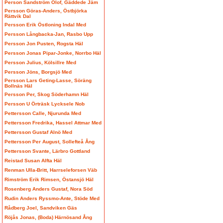
Person Sandström Olof, Gäddede Jäm
Persson Göras-Anders, Östbjörka
Rättvik Dal
Persson Erik Östloning Indal Med
Persson Långbacka-Jan, Rasbo Upp
Persson Jon Pusten, Rogsta Häl
Persson Jonas Pipar-Jonke, Norrbo Häl
Persson Julius, Kölsillre Med
Persson Jöns, Borgsjö Med
Persson Lars Geting-Lasse, Söräng
Bollnäs Häl
Persson Per, Skog Söderhamn Häl
Persson U Örträsk Lycksele Nob
Pettersson Calle, Njurunda Med
Pettersson Fredrika, Hassel Attmar Med
Pettersson Gustaf Alnö Med
Pettersson Per August, Sollefteå Ång
Pettersson Svante, Lärbro Gottland
Reistad Susan Alfta Häl
Renman Ulla-Britt, Harrseleforsen Väb
Rimström Erik Rimsen, Östansjö Häl
Rosenberg Anders Gustaf, Nora Söd
Rudin Anders Ryssmo-Ante, Stöde Med
Rådberg Joel, Sandviken Gäs
Röjås Jonas, (Boda) Härnösand Ång