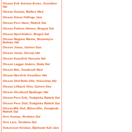
Olsson Erik Snickar-Erske, Ovanåker
Häl
Olsson Gunnar, Matfors Med
Olsson Göran Föllinge Jäm
Olsson Pers Hans, Rättvik Dal
Olsson Pekkos Helmer, Bingsjö Dal
Olsson Hjort-Anders, Bingsö Dal
Olsson Magnus Manne, Brunnmyra
Bollnäs Häl
Olsson Jonas, Galven Gäs
Olsson Jonas Järvsjö Häl
Olsson Korp-Erik Hassela Häl
Olsson Laggar Anders, Boda Dal
Olsson Nils, Sundsvall Med
Olsson Näs-Erik Ovanåker Häl
Olsson Olof Bolls-Olle, Knisslebo Häl
Olsson Lillback Olov, Galven Gäs
Olsson Ols-David Njutånger Häl
Olsson Pers Erik, Östbjörka Rättvik Dal
Olsson Pers Olof, Östbjörka Rättvik Dal
Olsson-Blå Olof, Blånn-Olle, Västgärde
Rättvik Dal
Orre Gunnar, Älvdalen Dal
Orre Lars, Älvdalen Dal
Oskarsson Kristian, Björkede Kall Jäm