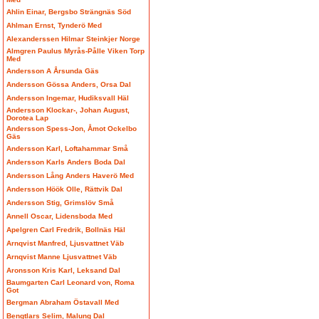
Ahlin Einar, Bergsbo Strängnäs Söd
Ahlman Ernst, Tynderö Med
Alexanderssen Hilmar Steinkjer Norge
Almgren Paulus Myrås-Pålle Viken Torp
Med
Andersson A Årsunda Gäs
Andersson Gössa Anders, Orsa Dal
Andersson Ingemar, Hudiksvall Häl
Andersson Klockar-, Johan August,
Dorotea Lap
Andersson Spess-Jon, Åmot Ockelbo
Gäs
Andersson Karl, Loftahammar Små
Andersson Karls Anders Boda Dal
Andersson Lång Anders Haverö Med
Andersson Höök Olle, Rättvik Dal
Andersson Stig, Grimslöv Små
Annell Oscar, Lidensboda Med
Apelgren Carl Fredrik, Bollnäs Häl
Arnqvist Manfred, Ljusvattnet Väb
Arnqvist Manne Ljusvattnet Väb
Aronsson Kris Karl, Leksand Dal
Baumgarten Carl Leonard von, Roma
Got
Bergman Abraham Östavall Med
Bengtlars Selim, Malung Dal