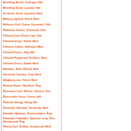
Westling Bertil, Enånger Häl
Westling Ejnar Ljusdal Häl
Vestman Sven Ljustorp Med
Wiberg Agneta Timrå Med
Widman Karl Oskar Kusmark Väb
Widmark Oskar, Kusmark Väb
Viklund Carl Åsele Lap Väb
Viklund Einar, Stöde Med
Viklund Johan, Hullsjön Med
Viklund Karin, Hög Häl
Viklund Ragnvald Söråker Med
Viklund Sven, Stöde Med
Wiksten, Böle Råneå Nob
Vikström Gustav, Torp Med
Wågberg Jan Timrå Med
Åhman Hans, Näsåker Ång
Åkerman Lars Niclas, Hemse Got
Åkerström Sven, Forsa Häl
Åsbrink Bengt, Skog Häl
Ählander Herman Torsboda Med
Älander Hjalmar, Kammartjärn Ång
Ählander+Ulander, Hjalmar resp Åke,
Härnösand Ång
Öberg Karl Öråker Sundsvall Med