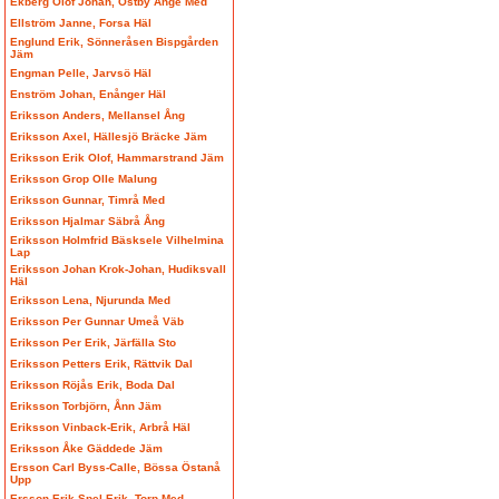
Ekberg Olof Johan, Östby Ånge Med
Ellström Janne, Forsa Häl
Englund Erik, Sönneråsen Bispgården
Jäm
Engman Pelle, Jarvsö Häl
Enström Johan, Enånger Häl
Eriksson Anders, Mellansel Ång
Eriksson Axel, Hällesjö Bräcke Jäm
Eriksson Erik Olof, Hammarstrand Jäm
Eriksson Grop Olle Malung
Eriksson Gunnar, Timrå Med
Eriksson Hjalmar Säbrå Ång
Eriksson Holmfrid Bäsksele Vilhelmina
Lap
Eriksson Johan Krok-Johan, Hudiksvall
Häl
Eriksson Lena, Njurunda Med
Eriksson Per Gunnar Umeå Väb
Eriksson Per Erik, Järfälla Sto
Eriksson Petters Erik, Rättvik Dal
Eriksson Röjås Erik, Boda Dal
Eriksson Torbjörn, Ånn Jäm
Eriksson Vinback-Erik, Arbrå Häl
Eriksson Åke Gäddede Jäm
Ersson Carl Byss-Calle, Bössa Östanå
Upp
Ersson Erik Spel-Erik, Torp Med