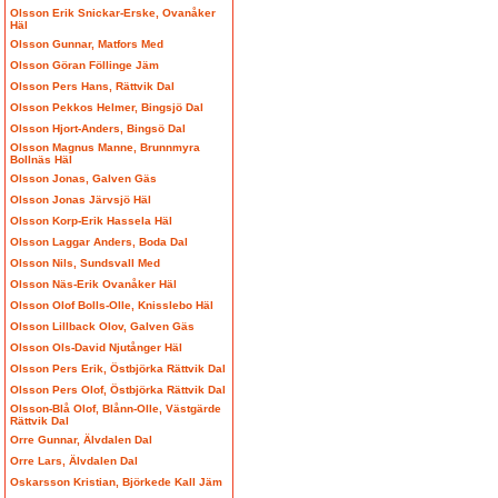
Olsson Erik Snickar-Erske, Ovanåker
Häl
Olsson Gunnar, Matfors Med
Olsson Göran Föllinge Jäm
Olsson Pers Hans, Rättvik Dal
Olsson Pekkos Helmer, Bingsjö Dal
Olsson Hjort-Anders, Bingsö Dal
Olsson Magnus Manne, Brunnmyra
Bollnäs Häl
Olsson Jonas, Galven Gäs
Olsson Jonas Järvsjö Häl
Olsson Korp-Erik Hassela Häl
Olsson Laggar Anders, Boda Dal
Olsson Nils, Sundsvall Med
Olsson Näs-Erik Ovanåker Häl
Olsson Olof Bolls-Olle, Knisslebo Häl
Olsson Lillback Olov, Galven Gäs
Olsson Ols-David Njutånger Häl
Olsson Pers Erik, Östbjörka Rättvik Dal
Olsson Pers Olof, Östbjörka Rättvik Dal
Olsson-Blå Olof, Blånn-Olle, Västgärde
Rättvik Dal
Orre Gunnar, Älvdalen Dal
Orre Lars, Älvdalen Dal
Oskarsson Kristian, Björkede Kall Jäm