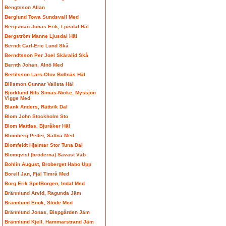
Bengtsson Allan
Berglund Towa Sundsvall Med
Bergsman Jonas Erik, Ljusdal Häl
Bergström Manne Ljusdal Häl
Berndt Carl-Eric Lund Skå
Berndtsson Per Joel Skäralid Skå
Bernth Johan, Alnö Med
Bertilsson Lars-Olov Bollnäs Häl
Billsmon Gunnar Vallsta Häl
Björklund Nils Simas-Nicke, Myssjön
Vigge Med
Blank Anders, Rättvik Dal
Blom John Stockholm Sto
Blom Mattias, Bjuråker Häl
Blomberg Petter, Sättna Med
Blomfeldt Hjalmar Stor Tuna Dal
Blomqvist (bröderna) Sävast Väb
Bohlin August, Broberget Habo Upp
Borell Jan, Fjäl Timrå Med
Borg Erik SpelBorgen, Indal Med
Brännlund Arvid, Ragunda Jäm
Brännlund Enok, Stöde Med
Brännlund Jonas, Bispgården Jäm
Brännlund Kjell, Hammarstrand Jäm