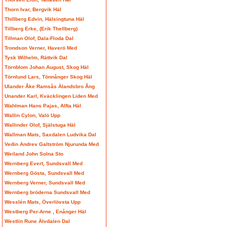
Thorn Ivar, Bergvik Häl
Thillberg Edvin, Hälsingtuna Häl
Tillberg Erke, (Erik Thellberg)
Tillman Olof, Dala-Floda Dal
Trondson Verner, Haverö Med
Tysk Wilhelm, Rättvik Dal
Törnblom Johan August, Skog Häl
Törnlund Lars, Tönnånger Skog Häl
Ulander Åke Ramsås Älandsbro Ång
Unander Karl, Kväcklingen Liden Med
Wahlman Hans Pajas, Alfta Häl
Wallin Cylon, Valö Upp
Wallinder Olof, Själstuga Häl
Wallman Mats, Saxdalen Ludvika Dal
Vedin Andrev Galtström Njurunda Med
Weiland John Solna Sto
Wernberg Evert, Sundsvall Med
Wernberg Gösta, Sundsvall Med
Wernberg Verner, Sundsvall Med
Wernberg bröderna Sundsvall Med
Wesslén Mats, Överlövsta Upp
Westberg Per-Arne , Enånger Häl
Westlin Rune Älvdalen Dal