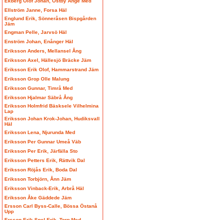
Ekberg Olof Johan, Östby Ånge Med
Ellström Janne, Forsa Häl
Englund Erik, Sönneråsen Bispgården
Jäm
Engman Pelle, Jarvsö Häl
Enström Johan, Enånger Häl
Eriksson Anders, Mellansel Ång
Eriksson Axel, Hällesjö Bräcke Jäm
Eriksson Erik Olof, Hammarstrand Jäm
Eriksson Grop Olle Malung
Eriksson Gunnar, Timrå Med
Eriksson Hjalmar Säbrå Ång
Eriksson Holmfrid Bäsksele Vilhelmina
Lap
Eriksson Johan Krok-Johan, Hudiksvall
Häl
Eriksson Lena, Njurunda Med
Eriksson Per Gunnar Umeå Väb
Eriksson Per Erik, Järfälla Sto
Eriksson Petters Erik, Rättvik Dal
Eriksson Röjås Erik, Boda Dal
Eriksson Torbjörn, Ånn Jäm
Eriksson Vinback-Erik, Arbrå Häl
Eriksson Åke Gäddede Jäm
Ersson Carl Byss-Calle, Bössa Östanå
Upp
Ersson Erik Spel-Erik, Torp Med