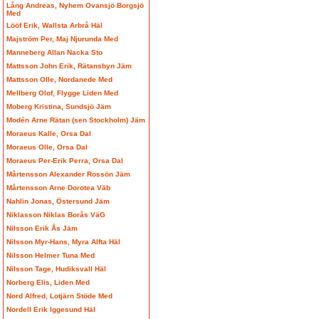
Lång Andreas, Nyhem Ovansjö Borgsjö
Med
Lööf Erik, Wallsta Arbrå Häl
Majström Per, Maj Njurunda Med
Manneberg Allan Nacka Sto
Mattsson John Erik, Rätansbyn Jäm
Mattsson Olle, Nordanede Med
Mellberg Olof, Flygge Liden Med
Moberg Kristina, Sundsjö Jäm
Modén Arne Rätan (sen Stockholm) Jäm
Moraeus Kalle, Orsa Dal
Moraeus Olle, Orsa Dal
Moraeus Per-Erik Perra, Orsa Dal
Mårtensson Alexander Rossön Jäm
Mårtensson Arne Dorotea Väb
Nahlin Jonas, Östersund Jäm
Niklasson Niklas Borås VäG
Nilsson Erik Ås Jäm
Nilsson Myr-Hans, Myra Alfta Häl
Nilsson Helmer Tuna Med
Nilsson Tage, Hudiksvall Häl
Norberg Elis, Liden Med
Nord Alfred, Lotjärn Stöde Med
Nordell Erik Iggesund Häl