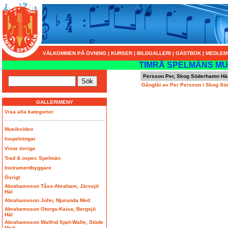
VÄLKOMMEN PÅ ÖVNING
|
KURSER
|
BILDGALLERI
|
GÄSTBOK
|
MEDLEM
TIMRÅ SPELMÄNS MU
Persson Per, Skog Söderhamn Hä
Gånglåt av Per Persson i Skog S
GALLERIMENY
Visa alla kategorier
Musikvideo
Inspelningar
Visor övriga
Trad & ospec Spelmän
Instrumentbyggare
Övrigt
Abrahamsson Tåss-Abraham, Järvsjö
Häl
Abrahamsson John, Njurunda Med
Abrahamsson Otorgs-Kaisa, Bergsjö
Häl
Abrahamsson Walfrid Spel-Walle, Stöde
Med