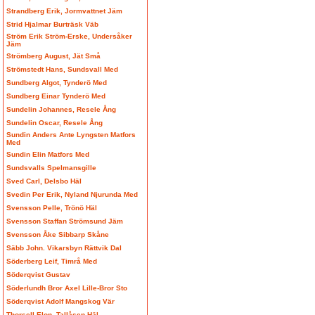
Strandberg Erik, Jormvattnet Jäm
Strid Hjalmar Burträsk Väb
Ström Erik Ström-Erske, Undersåker
Jäm
Strömberg August, Jät Små
Strömstedt Hans, Sundsvall Med
Sundberg Algot, Tynderö Med
Sundberg Einar Tynderö Med
Sundelin Johannes, Resele Ång
Sundelin Oscar, Resele Ång
Sundin Anders Ante Lyngsten Matfors
Med
Sundin Elin Matfors Med
Sundsvalls Spelmansgille
Sved Carl, Delsbo Häl
Svedin Per Erik, Nyland Njurunda Med
Svensson Pelle, Trönö Häl
Svensson Staffan Strömsund Jäm
Svensson Åke Sibbarp Skåne
Säbb John. Vikarsbyn Rättvik Dal
Söderberg Leif, Timrå Med
Söderqvist Gustav
Söderlundh Bror Axel Lille-Bror Sto
Söderqvist Adolf Mangskog Vär
Thorsell Elon, Tallåsen Häl