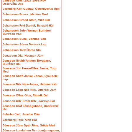
Jansson Olof, (1927-1993)Hov
Östervåla Upp
Jernberg Karl Gustav, Österbybruk Upp
Johansson Bosse, Matfors Med
Johansson Brodd Albin, Vika Dal
Johansson Frid Daniel, Bergsjö Häl
Johansson John Werner Burliden
Burträsk Väb
Johansson Sune, Vännäs Väb
Johansson Sören Dorotea Lap
Johansson Tord Ösmo Sto
Jonasson Ola, Hotagen Jäm
Jonsson Grubb Anders Bryggarn,
Bjuråker Häl
Jonsson Jon Hurra-Olles Janne, Torp
Med
Jonsson Knaft-Jonke Jonas, Lycksele
Lap
Jonsson Nils Nirs-Jonas, Hällnäs Väb
Jonsson Lapp-Nils Nils, Offerdal Jäm
Jonsson Ollas Olov, Rättvik Dal
Jonsson Olle From-Olle, Järvsjö Häl
Jonsson Olof Jönsagubben, Undersvik
Häl
Jularbo Carl, Jularbo Gäs
Järnberg Pelle Alfta Häl
Jönsson Jöns Spel-Jöns, Stöde Med
Jönsson Lumiainen Per Lomjansgutten,