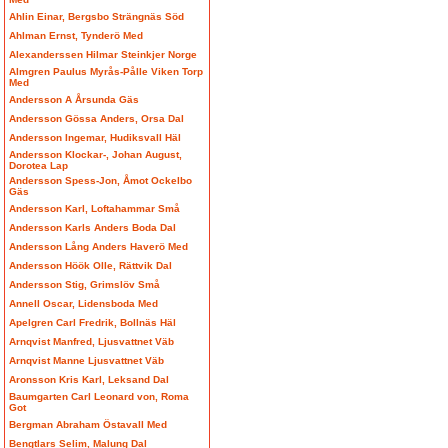
Ahlin Einar, Bergsbo Strängnäs Söd
Ahlman Ernst, Tynderö Med
Alexanderssen Hilmar Steinkjer Norge
Almgren Paulus Myrås-Pålle Viken Torp
Med
Andersson A Årsunda Gäs
Andersson Gössa Anders, Orsa Dal
Andersson Ingemar, Hudiksvall Häl
Andersson Klockar-, Johan August,
Dorotea Lap
Andersson Spess-Jon, Åmot Ockelbo
Gäs
Andersson Karl, Loftahammar Små
Andersson Karls Anders Boda Dal
Andersson Lång Anders Haverö Med
Andersson Höök Olle, Rättvik Dal
Andersson Stig, Grimslöv Små
Annell Oscar, Lidensboda Med
Apelgren Carl Fredrik, Bollnäs Häl
Arnqvist Manfred, Ljusvattnet Väb
Arnqvist Manne Ljusvattnet Väb
Aronsson Kris Karl, Leksand Dal
Baumgarten Carl Leonard von, Roma
Got
Bergman Abraham Östavall Med
Bengtlars Selim, Malung Dal