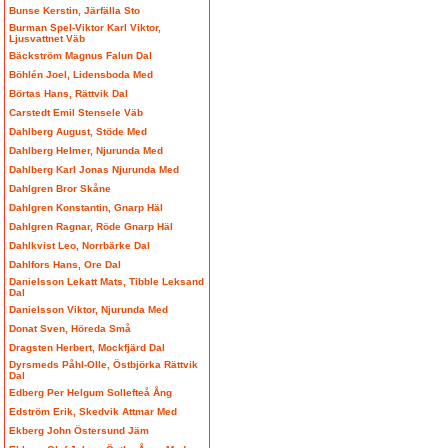
Bunse Kerstin, Järfälla Sto
Burman Spel-Viktor Karl Viktor,
Ljusvattnet Väb
Bäckström Magnus Falun Dal
Böhlén Joel, Lidensboda Med
Börtas Hans, Rättvik Dal
Carstedt Emil Stensele Väb
Dahlberg August, Stöde Med
Dahlberg Helmer, Njurunda Med
Dahlberg Karl Jonas Njurunda Med
Dahlgren Bror Skåne
Dahlgren Konstantin, Gnarp Häl
Dahlgren Ragnar, Röde Gnarp Häl
Dahlkvist Leo, Norrbärke Dal
Dahlfors Hans, Ore Dal
Danielsson Lekatt Mats, Tibble Leksand
Dal
Danielsson Viktor, Njurunda Med
Donat Sven, Höreda Små
Dragsten Herbert, Mockfjärd Dal
Dyrsmeds Påhl-Olle, Östbjörka Rättvik
Dal
Edberg Per Helgum Sollefteå Ång
Edström Erik, Skedvik Attmar Med
Ekberg John Östersund Jäm