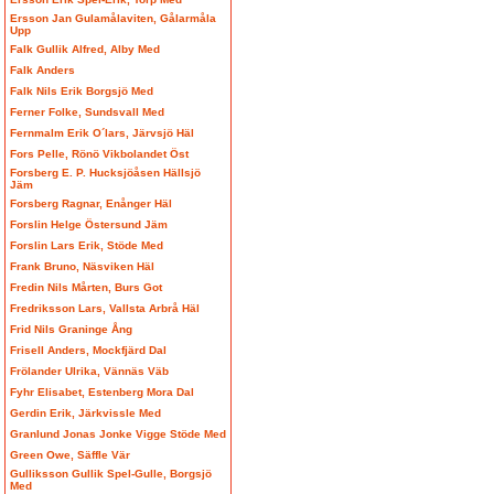
Ersson Jan Gulamålaviten, Gålarmåla
Upp
Falk Gullik Alfred, Alby Med
Falk Anders
Falk Nils Erik Borgsjö Med
Ferner Folke, Sundsvall Med
Fernmalm Erik O´lars, Järvsjö Häl
Fors Pelle, Rönö Vikbolandet Öst
Forsberg E. P. Hucksjöåsen Hällsjö
Jäm
Forsberg Ragnar, Enånger Häl
Forslin Helge Östersund Jäm
Forslin Lars Erik, Stöde Med
Frank Bruno, Näsviken Häl
Fredin Nils Mårten, Burs Got
Fredriksson Lars, Vallsta Arbrå Häl
Frid Nils Graninge Ång
Frisell Anders, Mockfjärd Dal
Frölander Ulrika, Vännäs Väb
Fyhr Elisabet, Estenberg Mora Dal
Gerdin Erik, Järkvissle Med
Granlund Jonas Jonke Vigge Stöde Med
Green Owe, Säffle Vär
Gulliksson Gullik Spel-Gulle, Borgsjö
Med