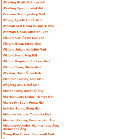
Westling Bertil, Enånger Häl
Westling Ejnar Ljusdal Häl
Vestman Sven Ljustorp Med
Wiberg Agneta Timrå Med
Widman Karl Oskar Kusmark Väb
Widmark Oskar, Kusmark Väb
Viklund Carl Åsele Lap Väb
Viklund Einar, Stöde Med
Viklund Johan, Hullsjön Med
Viklund Karin, Hög Häl
Viklund Ragnvald Söråker Med
Viklund Sven, Stöde Med
Wiksten, Böle Råneå Nob
Vikström Gustav, Torp Med
Wågberg Jan Timrå Med
Åhman Hans, Näsåker Ång
Åkerman Lars Niclas, Hemse Got
Åkerström Sven, Forsa Häl
Åsbrink Bengt, Skog Häl
Ählander Herman Torsboda Med
Älander Hjalmar, Kammartjärn Ång
Ählander+Ulander, Hjalmar resp Åke,
Härnösand Ång
Öberg Karl Öråker Sundsvall Med