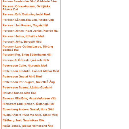
Person Sandström Olof, Gäddede Jäm
Persson Göras-Anders, Östbjörka
Rättvik Dal
Persson Erik Östloning Indal Med
Persson Långbacka-Jan, Rasbo Upp
Persson Jon Pusten, Rogsta Häl
Persson Jonas Pipar-Jonke, Norrbo Häl
Persson Julius, Kölsillre Med
Persson Jöns, Borgsjö Med
Persson Lars Geting-Lasse, Söräng
Bollnäs Häl
Persson Per, Skog Söderhamn Häl
Persson U Örträsk Lycksele Nob
Pettersson Calle, Njurunda Med
Pettersson Fredrika, Hassel Attmar Med
Pettersson Gustaf Alnö Med
Pettersson Per August, Sollefteå Ång
Pettersson Svante, Lärbro Gottland
Reistad Susan Alfta Häl
Renman Ulla-Britt, Harrseleforsen Väb
Rimström Erik Rimsen, Östansjö Häl
Rosenberg Anders Gustaf, Nora Söd
Rudin Anders Ryssmo-Ante, Stöde Med
Rådberg Joel, Sandviken Gäs
Röjås Jonas, (Boda) Härnösand Ång