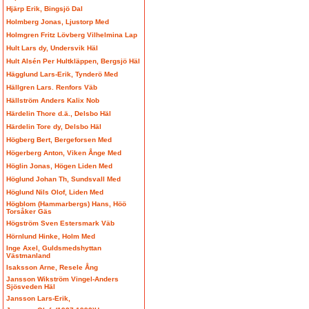
Hjärp Erik, Bingsjö Dal
Holmberg Jonas, Ljustorp Med
Holmgren Fritz Lövberg Vilhelmina Lap
Hult Lars dy, Undersvik Häl
Hult Alsén Per Hultkläppen, Bergsjö Häl
Hägglund Lars-Erik, Tynderö Med
Hällgren Lars. Renfors Väb
Hällström Anders Kalix Nob
Härdelin Thore d.ä., Delsbo Häl
Härdelin Tore dy, Delsbo Häl
Högberg Bert, Bergeforsen Med
Högerberg Anton, Viken Ånge Med
Höglin Jonas, Högen Liden Med
Höglund Johan Th, Sundsvall Med
Höglund Nils Olof, Liden Med
Högblom (Hammarbergs) Hans, Höö
Torsåker Gäs
Högström Sven Estersmark Väb
Hörnlund Hinke, Holm Med
Inge Axel, Guldsmedshyttan
Västmanland
Isaksson Arne, Resele Ång
Jansson Wikström Vingel-Anders
Sjösveden Häl
Jansson Lars-Erik,