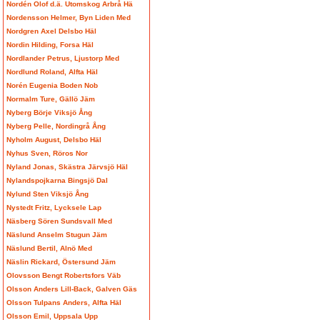
Nordén Olof d.ä. Utomskog Arbrå Hä
Nordensson Helmer, Byn Liden Med
Nordgren Axel Delsbo Häl
Nordin Hilding, Forsa Häl
Nordlander Petrus, Ljustorp Med
Nordlund Roland, Alfta Häl
Norén Eugenia Boden Nob
Normalm Ture, Gällö Jäm
Nyberg Börje Viksjö Ång
Nyberg Pelle, Nordingrå Ång
Nyholm August, Delsbo Häl
Nyhus Sven, Röros Nor
Nyland Jonas, Skästra Järvsjö Häl
Nylandspojkarna Bingsjö Dal
Nylund Sten Viksjö Ång
Nystedt Fritz, Lycksele Lap
Näsberg Sören Sundsvall Med
Näslund Anselm Stugun Jäm
Näslund Bertil, Alnö Med
Näslin Rickard, Östersund Jäm
Olovsson Bengt Robertsfors Väb
Olsson Anders Lill-Back, Galven Gäs
Olsson Tulpans Anders, Alfta Häl
Olsson Emil, Uppsala Upp