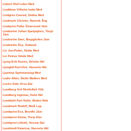
Lidzell Olof Liden Med
Lindblom Vilhelm Indal Med
Lindgren Conrad, Sättna Med
Lindmark Christer, Ramvik Ång
Lindqvist Folke Östersund Jäm
Lindström Johan Spelpojken, Tåsjö
Jäm
Lindström Sten, Bispgården Jäm
Lindström Åsa, Gotland
Liv Jon-Petter, Stöde Med
Liv Petrus Stöde Med
Ljung Erik Kusen, Delsbo Häl
Ljunglöf Karl-Ove, Hassela Häl
Ljustorp Spelmanslag Med
Lodin Albin, Sköle Matfors Med
Lovén Göte Orsa Dal
Lundberg Ard Skellefteå Väb
Lundberg Ingemar, Ilsbo Häl
Lunddahl Karl Kalle, Boden Nob
Lundmark Rudolf, Malå Lap
Lundqvist Eva, Brunflo Jäm
Lundqvist Gösta, Tierp Gäs
Lundqvist Lillebil, Avesta Dal
Lundstedt Katarina, Hassela Häl