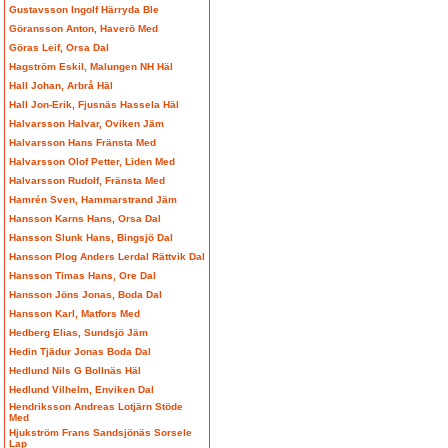
Gustavsson Ingolf Härryda Ble
Göransson Anton, Haverö Med
Göras Leif, Orsa Dal
Hagström Eskil, Malungen NH Häl
Hall Johan, Arbrå Häl
Hall Jon-Erik, Fjusnäs Hassela Häl
Halvarsson Halvar, Oviken Jäm
Halvarsson Hans Fränsta Med
Halvarsson Olof Petter, Liden Med
Halvarsson Rudolf, Fränsta Med
Hamrén Sven, Hammarstrand Jäm
Hansson Karns Hans, Orsa Dal
Hansson Slunk Hans, Bingsjö Dal
Hansson Plog Anders Lerdal Rättvik Dal
Hansson Timas Hans, Ore Dal
Hansson Jöns Jonas, Boda Dal
Hansson Karl, Matfors Med
Hedberg Elias, Sundsjö Jäm
Hedin Tjädur Jonas Boda Dal
Hedlund Nils G Bollnäs Häl
Hedlund Vilhelm, Enviken Dal
Hendriksson Andreas Lotjärn Stöde
Med
Hjukström Frans Sandsjönäs Sorsele
Lap