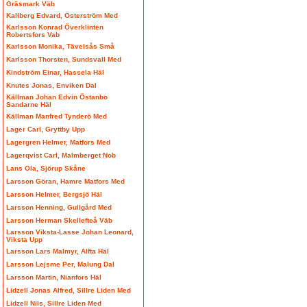
Gräsmark Väb
Kallberg Edvard, Österström Med
Karlsson Konrad Överklinten
Robertsfors Vab
Karlsson Monika, Tävelsås Små
Karlsson Thorsten, Sundsvall Med
Kindström Einar, Hassela Häl
Knutes Jonas, Enviken Dal
Källman Johan Edvin Östanbo
Sandarne Häl
Källman Manfred Tynderö Med
Lager Carl, Gryttby Upp
Lagergren Helmer, Matfors Med
Lagerqvist Carl, Malmberget Nob
Lans Ola, Sjörup Skåne
Larsson Göran, Hamre Matfors Med
Larsson Helmer, Bergsjö Häl
Larsson Henning, Gullgård Med
Larsson Herman Skellefteå Väb
Larsson Viksta-Lasse Johan Leonard,
Viksta Upp
Larsson Lars Malmyr, Alfta Häl
Larsson Lejsme Per, Malung Dal
Larsson Martin, Nianfors Häl
Lidzell Jonas Alfred, Sillre Liden Med
Lidzell Nils, Sillre Liden Med