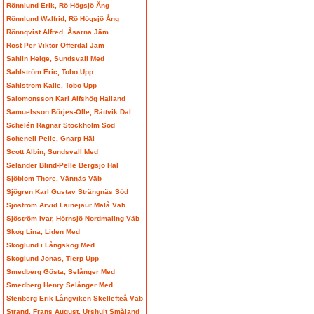
Rönnlund Erik, Rö Högsjö Ång
Rönnlund Walfrid, Rö Högsjö Ång
Rönnqvist Alfred, Åsarna Jäm
Röst Per Viktor Offerdal Jäm
Sahlin Helge, Sundsvall Med
Sahlström Eric, Tobo Upp
Sahlström Kalle, Tobo Upp
Salomonsson Karl Alfshög Halland
Samuelsson Börjes-Olle, Rättvik Dal
Schelén Ragnar Stockholm Söd
Schenell Pelle, Gnarp Häl
Scott Albin, Sundsvall Med
Selander Blind-Pelle Bergsjö Häl
Sjöblom Thore, Vännäs Väb
Sjögren Karl Gustav Strängnäs Söd
Sjöström Arvid Lainejaur Malå Väb
Sjöström Ivar, Hörnsjö Nordmaling Väb
Skog Lina, Liden Med
Skoglund i Långskog Med
Skoglund Jonas, Tierp Upp
Smedberg Gösta, Selånger Med
Smedberg Henry Selånger Med
Stenberg Erik Långviken Skellefteå Väb
Strand, Frans August, Urshult Småland