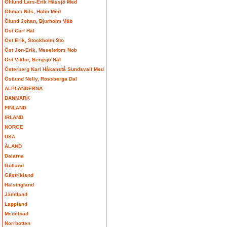
Öhlund Lars-Erik Hässjö Med
Öhman Nils, Holm Med
Ölund Johan, Bjurholm Väb
Öst Carl Häl
Öst Erik, Stockholm Sto
Öst Jon-Erik, Meselefors Nob
Öst Viktor, Bergsjö Häl
Österberg Karl Håkanstå Sundsvall Med
Östlund Nelly, Rossberga Dal
ALPLÄNDERNA
DANMARK
FINLAND
IRLAND
NORGE
USA
ÅLAND
Dalarna
Gotland
Gästrikland
Hälsingland
Jämtland
Lappland
Medelpad
Norrbotten