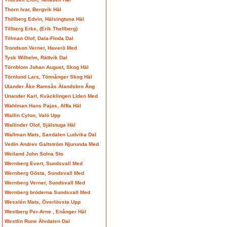
Thorn Ivar, Bergvik Häl
Thillberg Edvin, Hälsingtuna Häl
Tillberg Erke, (Erik Thellberg)
Tillman Olof, Dala-Floda Dal
Trondson Verner, Haverö Med
Tysk Wilhelm, Rättvik Dal
Törnblom Johan August, Skog Häl
Törnlund Lars, Tönnånger Skog Häl
Ulander Åke Ramsås Älandsbro Ång
Unander Karl, Kväcklingen Liden Med
Wahlman Hans Pajas, Alfta Häl
Wallin Cylon, Valö Upp
Wallinder Olof, Själstuga Häl
Wallman Mats, Saxdalen Ludvika Dal
Vedin Andrev Galtström Njurunda Med
Weiland John Solna Sto
Wernberg Evert, Sundsvall Med
Wernberg Gösta, Sundsvall Med
Wernberg Verner, Sundsvall Med
Wernberg bröderna Sundsvall Med
Wesslén Mats, Överlövsta Upp
Westberg Per-Arne , Enånger Häl
Westlin Rune Älvdalen Dal