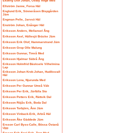
Ekberg Olof Johan, Östby Ånge Med
Ellström Janne, Forsa Häl
Englund Erik, Sönneråsen Bispgården
Jäm
Engman Pelle, Jarvsö Häl
Enström Johan, Enånger Häl
Eriksson Anders, Mellansel Ång
Eriksson Axel, Hällesjö Bräcke Jäm
Eriksson Erik Olof, Hammarstrand Jäm
Eriksson Grop Olle Malung
Eriksson Gunnar, Timrå Med
Eriksson Hjalmar Säbrå Ång
Eriksson Holmfrid Bäsksele Vilhelmina
Lap
Eriksson Johan Krok-Johan, Hudiksvall
Häl
Eriksson Lena, Njurunda Med
Eriksson Per Gunnar Umeå Väb
Eriksson Per Erik, Järfälla Sto
Eriksson Petters Erik, Rättvik Dal
Eriksson Röjås Erik, Boda Dal
Eriksson Torbjörn, Ånn Jäm
Eriksson Vinback-Erik, Arbrå Häl
Eriksson Åke Gäddede Jäm
Ersson Carl Byss-Calle, Bössa Östanå
Upp
Ersson Erik Spel-Erik, Torp Med