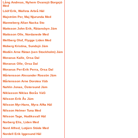
Lång Andreas, Nyhem Ovansjö Borgsjö
Med
Lööf Erik, Wallsta Arbrå Häl
Majström Per, Maj Njurunda Med
Manneberg Allan Nacka Sto
Mattsson John Erik, Rätansbyn Jäm
Mattsson Olle, Nordanede Med
Mellberg Olof, Flygge Liden Med
Moberg Kristina, Sundsjö Jäm
Modén Arne Rätan (sen Stockholm) Jäm
Moraeus Kalle, Orsa Dal
Moraeus Olle, Orsa Dal
Moraeus Per-Erik Perra, Orsa Dal
Mårtensson Alexander Rossön Jäm
Mårtensson Arne Dorotea Väb
Nahlin Jonas, Östersund Jäm
Niklasson Niklas Borås VäG
Nilsson Erik Ås Jäm
Nilsson Myr-Hans, Myra Alfta Häl
Nilsson Helmer Tuna Med
Nilsson Tage, Hudiksvall Häl
Norberg Elis, Liden Med
Nord Alfred, Lotjärn Stöde Med
Nordell Erik Iggesund Häl