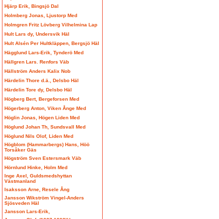
Hjärp Erik, Bingsjö Dal
Holmberg Jonas, Ljustorp Med
Holmgren Fritz Lövberg Vilhelmina Lap
Hult Lars dy, Undersvik Häl
Hult Alsén Per Hultkläppen, Bergsjö Häl
Hägglund Lars-Erik, Tynderö Med
Hällgren Lars. Renfors Väb
Hällström Anders Kalix Nob
Härdelin Thore d.ä., Delsbo Häl
Härdelin Tore dy, Delsbo Häl
Högberg Bert, Bergeforsen Med
Högerberg Anton, Viken Ånge Med
Höglin Jonas, Högen Liden Med
Höglund Johan Th, Sundsvall Med
Höglund Nils Olof, Liden Med
Högblom (Hammarbergs) Hans, Höö
Torsåker Gäs
Högström Sven Estersmark Väb
Hörnlund Hinke, Holm Med
Inge Axel, Guldsmedshyttan
Västmanland
Isaksson Arne, Resele Ång
Jansson Wikström Vingel-Anders
Sjösveden Häl
Jansson Lars-Erik,