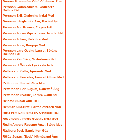
Person Sandström Olof, Gäddede Jäm
Persson Göras-Anders, Östbjörka
Rättvik Dal
Persson Erik Östloning Indal Med
Persson Långbacka-Jan, Rasbo Upp
Persson Jon Pusten, Rogsta Häl
Persson Jonas Pipar-Jonke, Norrbo Häl
Persson Julius, Kölsillre Med
Persson Jöns, Borgsjö Med
Persson Lars Geting-Lasse, Söräng
Bollnäs Häl
Persson Per, Skog Söderhamn Häl
Persson U Örträsk Lycksele Nob
Pettersson Calle, Njurunda Med
Pettersson Fredrika, Hassel Attmar Med
Pettersson Gustaf Alnö Med
Pettersson Per August, Sollefteå Ång
Pettersson Svante, Lärbro Gottland
Reistad Susan Alfta Häl
Renman Ulla-Britt, Harrseleforsen Väb
Rimström Erik Rimsen, Östansjö Häl
Rosenberg Anders Gustaf, Nora Söd
Rudin Anders Ryssmo-Ante, Stöde Med
Rådberg Joel, Sandviken Gäs
Röjås Jonas, (Boda) Härnösand Ång