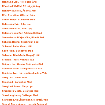
Rönnlund Erik, Rö Högsjö Ång
Rönnlund Walfrid, Rö Högsjö Ång
Rönnqvist Alfred, Åsarna Jäm
Röst Per Viktor Offerdal Jäm
Sahlin Helge, Sundsvall Med
Sahlström Eric, Tobo Upp
Sahlström Kalle, Tobo Upp
Salomonsson Karl Alfshög Halland
Samuelsson Börjes-Olle, Rättvik Dal
Schelén Ragnar Stockholm Söd
Schenell Pelle, Gnarp Häl
Scott Albin, Sundsvall Med
Selander Blind-Pelle Bergsjö Häl
Sjöblom Thore, Vännäs Väb
Sjögren Karl Gustav Strängnäs Söd
Sjöström Arvid Lainejaur Malå Väb
Sjöström Ivar, Hörnsjö Nordmaling Väb
Skog Lina, Liden Med
Skoglund i Långskog Med
Skoglund Jonas, Tierp Upp
Smedberg Gösta, Selånger Med
Smedberg Henry Selånger Med
Stenberg Erik Långviken Skellefteå Väb
Strand, Frans August, Urshult Småland