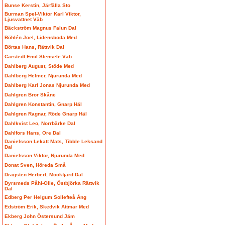
Bunse Kerstin, Järfälla Sto
Burman Spel-Viktor Karl Viktor,
Ljusvattnet Väb
Bäckström Magnus Falun Dal
Böhlén Joel, Lidensboda Med
Börtas Hans, Rättvik Dal
Carstedt Emil Stensele Väb
Dahlberg August, Stöde Med
Dahlberg Helmer, Njurunda Med
Dahlberg Karl Jonas Njurunda Med
Dahlgren Bror Skåne
Dahlgren Konstantin, Gnarp Häl
Dahlgren Ragnar, Röde Gnarp Häl
Dahlkvist Leo, Norrbärke Dal
Dahlfors Hans, Ore Dal
Danielsson Lekatt Mats, Tibble Leksand
Dal
Danielsson Viktor, Njurunda Med
Donat Sven, Höreda Små
Dragsten Herbert, Mockfjärd Dal
Dyrsmeds Påhl-Olle, Östbjörka Rättvik
Dal
Edberg Per Helgum Sollefteå Ång
Edström Erik, Skedvik Attmar Med
Ekberg John Östersund Jäm