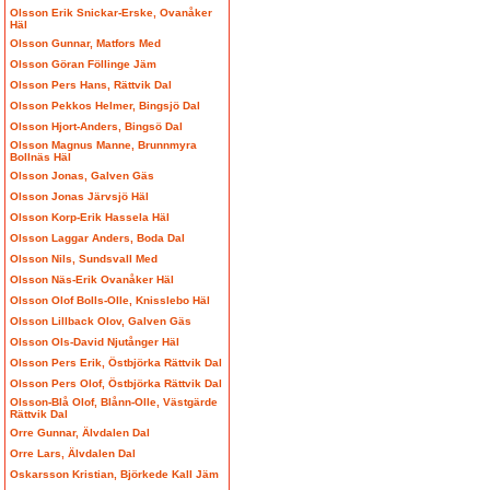
Olsson Erik Snickar-Erske, Ovanåker
Häl
Olsson Gunnar, Matfors Med
Olsson Göran Föllinge Jäm
Olsson Pers Hans, Rättvik Dal
Olsson Pekkos Helmer, Bingsjö Dal
Olsson Hjort-Anders, Bingsö Dal
Olsson Magnus Manne, Brunnmyra
Bollnäs Häl
Olsson Jonas, Galven Gäs
Olsson Jonas Järvsjö Häl
Olsson Korp-Erik Hassela Häl
Olsson Laggar Anders, Boda Dal
Olsson Nils, Sundsvall Med
Olsson Näs-Erik Ovanåker Häl
Olsson Olof Bolls-Olle, Knisslebo Häl
Olsson Lillback Olov, Galven Gäs
Olsson Ols-David Njutånger Häl
Olsson Pers Erik, Östbjörka Rättvik Dal
Olsson Pers Olof, Östbjörka Rättvik Dal
Olsson-Blå Olof, Blånn-Olle, Västgärde
Rättvik Dal
Orre Gunnar, Älvdalen Dal
Orre Lars, Älvdalen Dal
Oskarsson Kristian, Björkede Kall Jäm