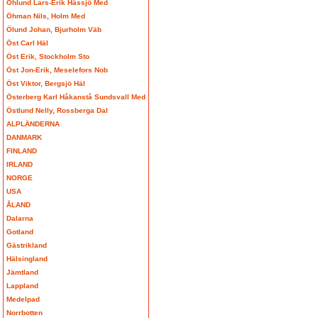
Öhlund Lars-Erik Hässjö Med
Öhman Nils, Holm Med
Ölund Johan, Bjurholm Väb
Öst Carl Häl
Öst Erik, Stockholm Sto
Öst Jon-Erik, Meselefors Nob
Öst Viktor, Bergsjö Häl
Österberg Karl Håkanstå Sundsvall Med
Östlund Nelly, Rossberga Dal
ALPLÄNDERNA
DANMARK
FINLAND
IRLAND
NORGE
USA
ÅLAND
Dalarna
Gotland
Gästrikland
Hälsingland
Jämtland
Lappland
Medelpad
Norrbotten