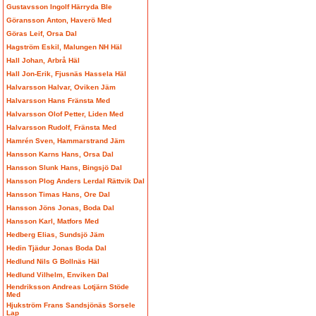
Gustavsson Ingolf Härryda Ble
Göransson Anton, Haverö Med
Göras Leif, Orsa Dal
Hagström Eskil, Malungen NH Häl
Hall Johan, Arbrå Häl
Hall Jon-Erik, Fjusnäs Hassela Häl
Halvarsson Halvar, Oviken Jäm
Halvarsson Hans Fränsta Med
Halvarsson Olof Petter, Liden Med
Halvarsson Rudolf, Fränsta Med
Hamrén Sven, Hammarstrand Jäm
Hansson Karns Hans, Orsa Dal
Hansson Slunk Hans, Bingsjö Dal
Hansson Plog Anders Lerdal Rättvik Dal
Hansson Timas Hans, Ore Dal
Hansson Jöns Jonas, Boda Dal
Hansson Karl, Matfors Med
Hedberg Elias, Sundsjö Jäm
Hedin Tjädur Jonas Boda Dal
Hedlund Nils G Bollnäs Häl
Hedlund Vilhelm, Enviken Dal
Hendriksson Andreas Lotjärn Stöde
Med
Hjukström Frans Sandsjönäs Sorsele
Lap