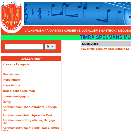
VÄLKOMMEN PÅ ÖVNING
|
KURSER
|
BILDGALLERI
|
GÄSTBOK
|
MEDLEM
TIMRÅ SPELMÄNS MU
Musikvideo
Favoritpolskan av Ante Sundin Lo
GALLERIMENY
Visa alla kategorier
Musikvideo
Inspelningar
Visor övriga
Trad & ospec Spelmän
Instrumentbyggare
Övrigt
Abrahamsson Tåss-Abraham, Järvsjö
Häl
Abrahamsson John, Njurunda Med
Abrahamsson Otorgs-Kaisa, Bergsjö
Häl
Abrahamsson Walfrid Spel-Walle, Stöde
Med