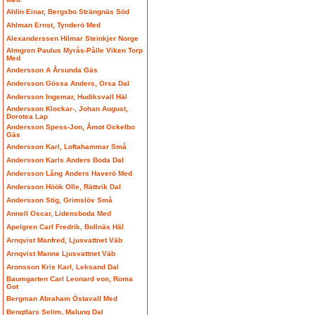
Ahlin Einar, Bergsbo Strängnäs Söd
Ahlman Ernst, Tynderö Med
Alexanderssen Hilmar Steinkjer Norge
Almgren Paulus Myrås-Pålle Viken Torp
Med
Andersson A Årsunda Gäs
Andersson Gössa Anders, Orsa Dal
Andersson Ingemar, Hudiksvall Häl
Andersson Klockar-, Johan August,
Dorotea Lap
Andersson Spess-Jon, Åmot Ockelbo
Gäs
Andersson Karl, Loftahammar Små
Andersson Karls Anders Boda Dal
Andersson Lång Anders Haverö Med
Andersson Höök Olle, Rättvik Dal
Andersson Stig, Grimslöv Små
Annell Oscar, Lidensboda Med
Apelgren Carl Fredrik, Bollnäs Häl
Arnqvist Manfred, Ljusvattnet Väb
Arnqvist Manne Ljusvattnet Väb
Aronsson Kris Karl, Leksand Dal
Baumgarten Carl Leonard von, Roma
Got
Bergman Abraham Östavall Med
Bengtlars Selim, Malung Dal