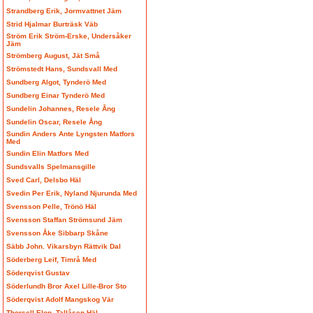
Strandberg Erik, Jormvattnet Jäm
Strid Hjalmar Burträsk Väb
Ström Erik Ström-Erske, Undersåker
Jäm
Strömberg August, Jät Små
Strömstedt Hans, Sundsvall Med
Sundberg Algot, Tynderö Med
Sundberg Einar Tynderö Med
Sundelin Johannes, Resele Ång
Sundelin Oscar, Resele Ång
Sundin Anders Ante Lyngsten Matfors
Med
Sundin Elin Matfors Med
Sundsvalls Spelmansgille
Sved Carl, Delsbo Häl
Svedin Per Erik, Nyland Njurunda Med
Svensson Pelle, Trönö Häl
Svensson Staffan Strömsund Jäm
Svensson Åke Sibbarp Skåne
Säbb John. Vikarsbyn Rättvik Dal
Söderberg Leif, Timrå Med
Söderqvist Gustav
Söderlundh Bror Axel Lille-Bror Sto
Söderqvist Adolf Mangskog Vär
Thorsell Elon, Tallåsen Häl