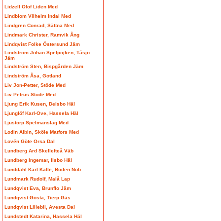
Lidzell Olof Liden Med
Lindblom Vilhelm Indal Med
Lindgren Conrad, Sättna Med
Lindmark Christer, Ramvik Ång
Lindqvist Folke Östersund Jäm
Lindström Johan Spelpojken, Tåsjö
Jäm
Lindström Sten, Bispgården Jäm
Lindström Åsa, Gotland
Liv Jon-Petter, Stöde Med
Liv Petrus Stöde Med
Ljung Erik Kusen, Delsbo Häl
Ljunglöf Karl-Ove, Hassela Häl
Ljustorp Spelmanslag Med
Lodin Albin, Sköle Matfors Med
Lovén Göte Orsa Dal
Lundberg Ard Skellefteå Väb
Lundberg Ingemar, Ilsbo Häl
Lunddahl Karl Kalle, Boden Nob
Lundmark Rudolf, Malå Lap
Lundqvist Eva, Brunflo Jäm
Lundqvist Gösta, Tierp Gäs
Lundqvist Lillebil, Avesta Dal
Lundstedt Katarina, Hassela Häl