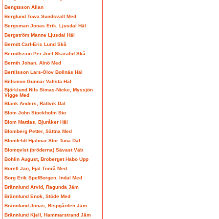
Bengtsson Allan
Berglund Towa Sundsvall Med
Bergsman Jonas Erik, Ljusdal Häl
Bergström Manne Ljusdal Häl
Berndt Carl-Eric Lund Skå
Berndtsson Per Joel Skäralid Skå
Bernth Johan, Alnö Med
Bertilsson Lars-Olov Bollnäs Häl
Billsmon Gunnar Vallsta Häl
Björklund Nils Simas-Nicke, Myssjön
Vigge Med
Blank Anders, Rättvik Dal
Blom John Stockholm Sto
Blom Mattias, Bjuråker Häl
Blomberg Petter, Sättna Med
Blomfeldt Hjalmar Stor Tuna Dal
Blomqvist (bröderna) Sävast Väb
Bohlin August, Broberget Habo Upp
Borell Jan, Fjäl Timrå Med
Borg Erik SpelBorgen, Indal Med
Brännlund Arvid, Ragunda Jäm
Brännlund Enok, Stöde Med
Brännlund Jonas, Bispgården Jäm
Brännlund Kjell, Hammarstrand Jäm