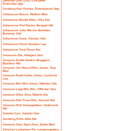
Jansson Olof, (1927-1993)Hov
Östervåla Upp
Jernberg Karl Gustav, Österbybruk Upp
Johansson Bosse, Matfors Med
Johansson Brodd Albin, Vika Dal
Johansson Frid Daniel, Bergsjö Häl
Johansson John Werner Burliden
Burträsk Väb
Johansson Sune, Vännäs Väb
Johansson Sören Dorotea Lap
Johansson Tord Ösmo Sto
Jonasson Ola, Hotagen Jäm
Jonsson Grubb Anders Bryggarn,
Bjuråker Häl
Jonsson Jon Hurra-Olles Janne, Torp
Med
Jonsson Knaft-Jonke Jonas, Lycksele
Lap
Jonsson Nils Nirs-Jonas, Hällnäs Väb
Jonsson Lapp-Nils Nils, Offerdal Jäm
Jonsson Ollas Olov, Rättvik Dal
Jonsson Olle From-Olle, Järvsjö Häl
Jonsson Olof Jönsagubben, Undersvik
Häl
Jularbo Carl, Jularbo Gäs
Järnberg Pelle Alfta Häl
Jönsson Jöns Spel-Jöns, Stöde Med
Jönsson Lumiainen Per Lomjansgutten,