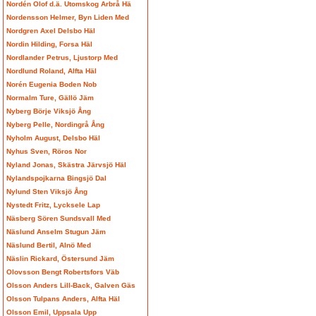
Nordén Olof d.ä. Utomskog Arbrå Hä
Nordensson Helmer, Byn Liden Med
Nordgren Axel Delsbo Häl
Nordin Hilding, Forsa Häl
Nordlander Petrus, Ljustorp Med
Nordlund Roland, Alfta Häl
Norén Eugenia Boden Nob
Normalm Ture, Gällö Jäm
Nyberg Börje Viksjö Ång
Nyberg Pelle, Nordingrå Ång
Nyholm August, Delsbo Häl
Nyhus Sven, Röros Nor
Nyland Jonas, Skästra Järvsjö Häl
Nylandspojkarna Bingsjö Dal
Nylund Sten Viksjö Ång
Nystedt Fritz, Lycksele Lap
Näsberg Sören Sundsvall Med
Näslund Anselm Stugun Jäm
Näslund Bertil, Alnö Med
Näslin Rickard, Östersund Jäm
Olovsson Bengt Robertsfors Väb
Olsson Anders Lill-Back, Galven Gäs
Olsson Tulpans Anders, Alfta Häl
Olsson Emil, Uppsala Upp