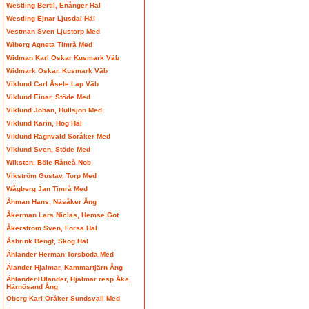
Westling Bertil, Enånger Häl
Westling Ejnar Ljusdal Häl
Vestman Sven Ljustorp Med
Wiberg Agneta Timrå Med
Widman Karl Oskar Kusmark Väb
Widmark Oskar, Kusmark Väb
Viklund Carl Åsele Lap Väb
Viklund Einar, Stöde Med
Viklund Johan, Hullsjön Med
Viklund Karin, Hög Häl
Viklund Ragnvald Söråker Med
Viklund Sven, Stöde Med
Wiksten, Böle Råneå Nob
Vikström Gustav, Torp Med
Wågberg Jan Timrå Med
Åhman Hans, Näsåker Ång
Åkerman Lars Niclas, Hemse Got
Åkerström Sven, Forsa Häl
Åsbrink Bengt, Skog Häl
Ählander Herman Torsboda Med
Älander Hjalmar, Kammartjärn Ång
Ählander+Ulander, Hjalmar resp Åke,
Härnösand Ång
Öberg Karl Öråker Sundsvall Med