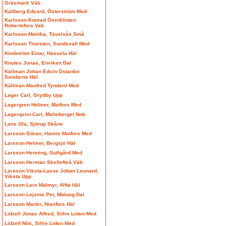
Gräsmark Väb
Kallberg Edvard, Österström Med
Karlsson Konrad Överklinten
Robertsfors Vab
Karlsson Monika, Tävelsås Små
Karlsson Thorsten, Sundsvall Med
Kindström Einar, Hassela Häl
Knutes Jonas, Enviken Dal
Källman Johan Edvin Östanbo
Sandarne Häl
Källman Manfred Tynderö Med
Lager Carl, Gryttby Upp
Lagergren Helmer, Matfors Med
Lagerqvist Carl, Malmberget Nob
Lans Ola, Sjörup Skåne
Larsson Göran, Hamre Matfors Med
Larsson Helmer, Bergsjö Häl
Larsson Henning, Gullgård Med
Larsson Herman Skellefteå Väb
Larsson Viksta-Lasse Johan Leonard,
Viksta Upp
Larsson Lars Malmyr, Alfta Häl
Larsson Lejsme Per, Malung Dal
Larsson Martin, Nianfors Häl
Lidzell Jonas Alfred, Sillre Liden Med
Lidzell Nils, Sillre Liden Med