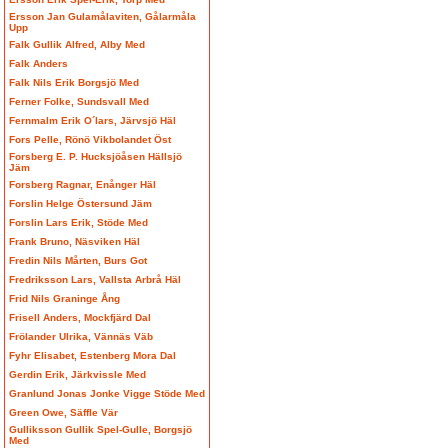
Ersson Jan Gulamålaviten, Gålarmåla
Upp
Falk Gullik Alfred, Alby Med
Falk Anders
Falk Nils Erik Borgsjö Med
Ferner Folke, Sundsvall Med
Fernmalm Erik O´lars, Järvsjö Häl
Fors Pelle, Rönö Vikbolandet Öst
Forsberg E. P. Hucksjöåsen Hällsjö
Jäm
Forsberg Ragnar, Enånger Häl
Forslin Helge Östersund Jäm
Forslin Lars Erik, Stöde Med
Frank Bruno, Näsviken Häl
Fredin Nils Mårten, Burs Got
Fredriksson Lars, Vallsta Arbrå Häl
Frid Nils Graninge Ång
Frisell Anders, Mockfjärd Dal
Frölander Ulrika, Vännäs Väb
Fyhr Elisabet, Estenberg Mora Dal
Gerdin Erik, Järkvissle Med
Granlund Jonas Jonke Vigge Stöde Med
Green Owe, Säffle Vär
Gulliksson Gullik Spel-Gulle, Borgsjö
Med