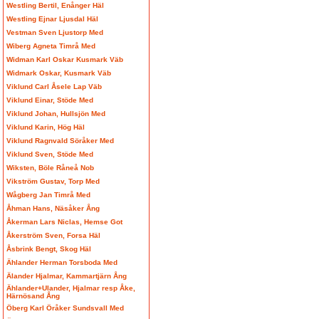
Westling Bertil, Enånger Häl
Westling Ejnar Ljusdal Häl
Vestman Sven Ljustorp Med
Wiberg Agneta Timrå Med
Widman Karl Oskar Kusmark Väb
Widmark Oskar, Kusmark Väb
Viklund Carl Åsele Lap Väb
Viklund Einar, Stöde Med
Viklund Johan, Hullsjön Med
Viklund Karin, Hög Häl
Viklund Ragnvald Söråker Med
Viklund Sven, Stöde Med
Wiksten, Böle Råneå Nob
Vikström Gustav, Torp Med
Wågberg Jan Timrå Med
Åhman Hans, Näsåker Ång
Åkerman Lars Niclas, Hemse Got
Åkerström Sven, Forsa Häl
Åsbrink Bengt, Skog Häl
Ählander Herman Torsboda Med
Älander Hjalmar, Kammartjärn Ång
Ählander+Ulander, Hjalmar resp Åke,
Härnösand Ång
Öberg Karl Öråker Sundsvall Med