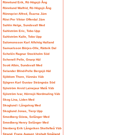
Rönnlund Erik, Rö Högsjö Ång
Rönnlund Walfrid, Rö Högsjö Ång
Rönnqvist Alfred, Åsarna Jäm
Röst Per Viktor Offerdal Jäm
Sahlin Helge, Sundsvall Med
Sahlström Eric, Tobo Upp
Sahlström Kalle, Tobo Upp
Salomonsson Karl Alfshög Halland
Samuelsson Börjes-Olle, Rättvik Dal
Schelén Ragnar Stockholm Söd
Schenell Pelle, Gnarp Häl
Scott Albin, Sundsvall Med
Selander Blind-Pelle Bergsjö Häl
Sjöblom Thore, Vännäs Väb
Sjögren Karl Gustav Strängnäs Söd
Sjöström Arvid Lainejaur Malå Väb
Sjöström Ivar, Hörnsjö Nordmaling Väb
Skog Lina, Liden Med
Skoglund i Långskog Med
Skoglund Jonas, Tierp Upp
Smedberg Gösta, Selånger Med
Smedberg Henry Selånger Med
Stenberg Erik Långviken Skellefteå Väb
Strand, Frans August, Urshult Småland