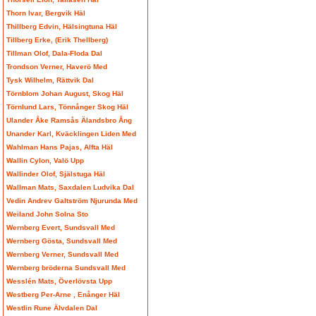
Thorn Ivar, Bergvik Häl
Thillberg Edvin, Hälsingtuna Häl
Tillberg Erke, (Erik Thellberg)
Tillman Olof, Dala-Floda Dal
Trondson Verner, Haverö Med
Tysk Wilhelm, Rättvik Dal
Törnblom Johan August, Skog Häl
Törnlund Lars, Tönnånger Skog Häl
Ulander Åke Ramsås Älandsbro Ång
Unander Karl, Kväcklingen Liden Med
Wahlman Hans Pajas, Alfta Häl
Wallin Cylon, Valö Upp
Wallinder Olof, Själstuga Häl
Wallman Mats, Saxdalen Ludvika Dal
Vedin Andrev Galtström Njurunda Med
Weiland John Solna Sto
Wernberg Evert, Sundsvall Med
Wernberg Gösta, Sundsvall Med
Wernberg Verner, Sundsvall Med
Wernberg bröderna Sundsvall Med
Wesslén Mats, Överlövsta Upp
Westberg Per-Arne , Enånger Häl
Westlin Rune Älvdalen Dal