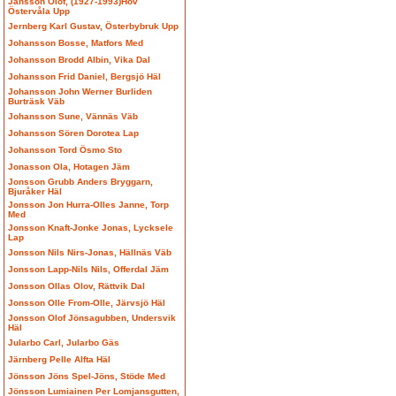
Jansson Olof, (1927-1993)Hov
Östervåla Upp
Jernberg Karl Gustav, Österbybruk Upp
Johansson Bosse, Matfors Med
Johansson Brodd Albin, Vika Dal
Johansson Frid Daniel, Bergsjö Häl
Johansson John Werner Burliden
Burträsk Väb
Johansson Sune, Vännäs Väb
Johansson Sören Dorotea Lap
Johansson Tord Ösmo Sto
Jonasson Ola, Hotagen Jäm
Jonsson Grubb Anders Bryggarn,
Bjuråker Häl
Jonsson Jon Hurra-Olles Janne, Torp
Med
Jonsson Knaft-Jonke Jonas, Lycksele
Lap
Jonsson Nils Nirs-Jonas, Hällnäs Väb
Jonsson Lapp-Nils Nils, Offerdal Jäm
Jonsson Ollas Olov, Rättvik Dal
Jonsson Olle From-Olle, Järvsjö Häl
Jonsson Olof Jönsagubben, Undersvik
Häl
Jularbo Carl, Jularbo Gäs
Järnberg Pelle Alfta Häl
Jönsson Jöns Spel-Jöns, Stöde Med
Jönsson Lumiainen Per Lomjansgutten,