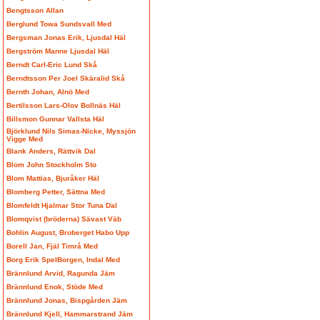
Bengtsson Allan
Berglund Towa Sundsvall Med
Bergsman Jonas Erik, Ljusdal Häl
Bergström Manne Ljusdal Häl
Berndt Carl-Eric Lund Skå
Berndtsson Per Joel Skäralid Skå
Bernth Johan, Alnö Med
Bertilsson Lars-Olov Bollnäs Häl
Billsmon Gunnar Vallsta Häl
Björklund Nils Simas-Nicke, Myssjön
Vigge Med
Blank Anders, Rättvik Dal
Blom John Stockholm Sto
Blom Mattias, Bjuråker Häl
Blomberg Petter, Sättna Med
Blomfeldt Hjalmar Stor Tuna Dal
Blomqvist (bröderna) Sävast Väb
Bohlin August, Broberget Habo Upp
Borell Jan, Fjäl Timrå Med
Borg Erik SpelBorgen, Indal Med
Brännlund Arvid, Ragunda Jäm
Brännlund Enok, Stöde Med
Brännlund Jonas, Bispgården Jäm
Brännlund Kjell, Hammarstrand Jäm