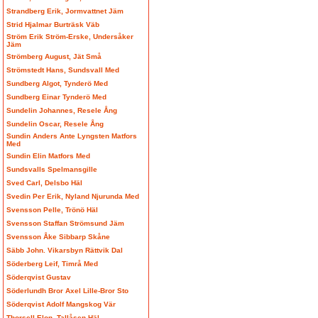
Strandberg Erik, Jormvattnet Jäm
Strid Hjalmar Burträsk Väb
Ström Erik Ström-Erske, Undersåker
Jäm
Strömberg August, Jät Små
Strömstedt Hans, Sundsvall Med
Sundberg Algot, Tynderö Med
Sundberg Einar Tynderö Med
Sundelin Johannes, Resele Ång
Sundelin Oscar, Resele Ång
Sundin Anders Ante Lyngsten Matfors
Med
Sundin Elin Matfors Med
Sundsvalls Spelmansgille
Sved Carl, Delsbo Häl
Svedin Per Erik, Nyland Njurunda Med
Svensson Pelle, Trönö Häl
Svensson Staffan Strömsund Jäm
Svensson Åke Sibbarp Skåne
Säbb John. Vikarsbyn Rättvik Dal
Söderberg Leif, Timrå Med
Söderqvist Gustav
Söderlundh Bror Axel Lille-Bror Sto
Söderqvist Adolf Mangskog Vär
Thorsell Elon, Tallåsen Häl