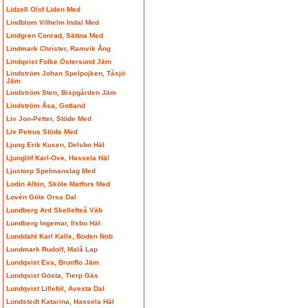
Lidzell Olof Liden Med
Lindblom Vilhelm Indal Med
Lindgren Conrad, Sättna Med
Lindmark Christer, Ramvik Ång
Lindqvist Folke Östersund Jäm
Lindström Johan Spelpojken, Tåsjö
Jäm
Lindström Sten, Bispgården Jäm
Lindström Åsa, Gotland
Liv Jon-Petter, Stöde Med
Liv Petrus Stöde Med
Ljung Erik Kusen, Delsbo Häl
Ljunglöf Karl-Ove, Hassela Häl
Ljustorp Spelmanslag Med
Lodin Albin, Sköle Matfors Med
Lovén Göte Orsa Dal
Lundberg Ard Skellefteå Väb
Lundberg Ingemar, Ilsbo Häl
Lunddahl Karl Kalle, Boden Nob
Lundmark Rudolf, Malå Lap
Lundqvist Eva, Brunflo Jäm
Lundqvist Gösta, Tierp Gäs
Lundqvist Lillebil, Avesta Dal
Lundstedt Katarina, Hassela Häl