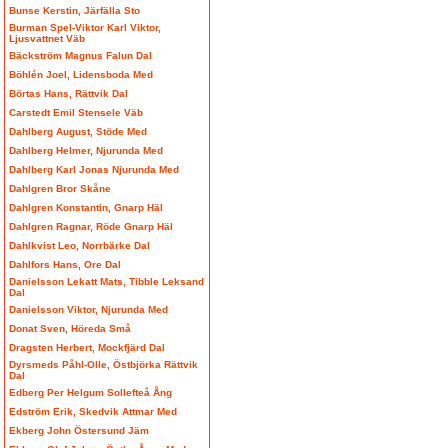
Bunse Kerstin, Järfälla Sto
Burman Spel-Viktor Karl Viktor,
Ljusvattnet Väb
Bäckström Magnus Falun Dal
Böhlén Joel, Lidensboda Med
Börtas Hans, Rättvik Dal
Carstedt Emil Stensele Väb
Dahlberg August, Stöde Med
Dahlberg Helmer, Njurunda Med
Dahlberg Karl Jonas Njurunda Med
Dahlgren Bror Skåne
Dahlgren Konstantin, Gnarp Häl
Dahlgren Ragnar, Röde Gnarp Häl
Dahlkvist Leo, Norrbärke Dal
Dahlfors Hans, Ore Dal
Danielsson Lekatt Mats, Tibble Leksand
Dal
Danielsson Viktor, Njurunda Med
Donat Sven, Höreda Små
Dragsten Herbert, Mockfjärd Dal
Dyrsmeds Påhl-Olle, Östbjörka Rättvik
Dal
Edberg Per Helgum Sollefteå Ång
Edström Erik, Skedvik Attmar Med
Ekberg John Östersund Jäm