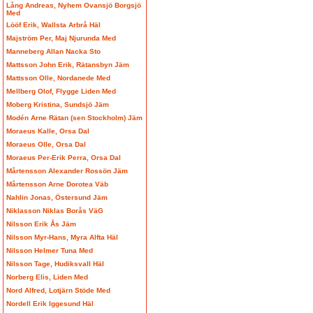
Lång Andreas, Nyhem Ovansjö Borgsjö
Med
Lööf Erik, Wallsta Arbrå Häl
Majström Per, Maj Njurunda Med
Manneberg Allan Nacka Sto
Mattsson John Erik, Rätansbyn Jäm
Mattsson Olle, Nordanede Med
Mellberg Olof, Flygge Liden Med
Moberg Kristina, Sundsjö Jäm
Modén Arne Rätan (sen Stockholm) Jäm
Moraeus Kalle, Orsa Dal
Moraeus Olle, Orsa Dal
Moraeus Per-Erik Perra, Orsa Dal
Mårtensson Alexander Rossön Jäm
Mårtensson Arne Dorotea Väb
Nahlin Jonas, Östersund Jäm
Niklasson Niklas Borås VäG
Nilsson Erik Ås Jäm
Nilsson Myr-Hans, Myra Alfta Häl
Nilsson Helmer Tuna Med
Nilsson Tage, Hudiksvall Häl
Norberg Elis, Liden Med
Nord Alfred, Lotjärn Stöde Med
Nordell Erik Iggesund Häl