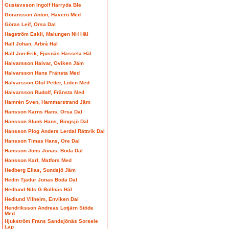
Gustavsson Ingolf Härryda Ble
Göransson Anton, Haverö Med
Göras Leif, Orsa Dal
Hagström Eskil, Malungen NH Häl
Hall Johan, Arbrå Häl
Hall Jon-Erik, Fjusnäs Hassela Häl
Halvarsson Halvar, Oviken Jäm
Halvarsson Hans Fränsta Med
Halvarsson Olof Petter, Liden Med
Halvarsson Rudolf, Fränsta Med
Hamrén Sven, Hammarstrand Jäm
Hansson Karns Hans, Orsa Dal
Hansson Slunk Hans, Bingsjö Dal
Hansson Plog Anders Lerdal Rättvik Dal
Hansson Timas Hans, Ore Dal
Hansson Jöns Jonas, Boda Dal
Hansson Karl, Matfors Med
Hedberg Elias, Sundsjö Jäm
Hedin Tjädur Jonas Boda Dal
Hedlund Nils G Bollnäs Häl
Hedlund Vilhelm, Enviken Dal
Hendriksson Andreas Lotjärn Stöde
Med
Hjukström Frans Sandsjönäs Sorsele
Lap