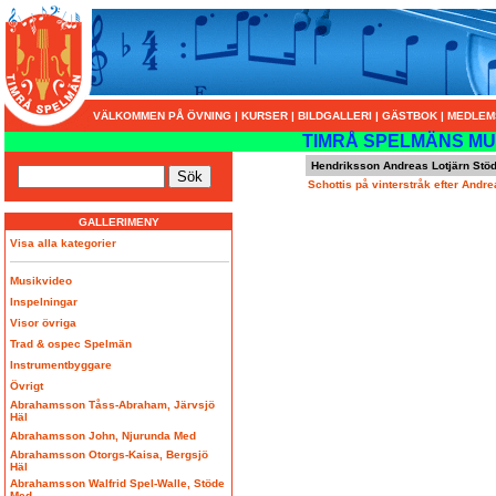
VÄLKOMMEN PÅ ÖVNING
|
KURSER
|
BILDGALLERI
|
GÄSTBOK
|
MEDLEM
TIMRÅ SPELMÄNS MU
Hendriksson Andreas Lotjärn Stö
Schottis på vinterstråk efter And
GALLERIMENY
Visa alla kategorier
Musikvideo
Inspelningar
Visor övriga
Trad & ospec Spelmän
Instrumentbyggare
Övrigt
Abrahamsson Tåss-Abraham, Järvsjö
Häl
Abrahamsson John, Njurunda Med
Abrahamsson Otorgs-Kaisa, Bergsjö
Häl
Abrahamsson Walfrid Spel-Walle, Stöde
Med