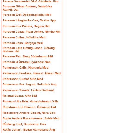
Person Sandström Olof, Gäddede Jäm
Persson Göras-Anders, Östbjörka
Rättvik Dal
Persson Erik Östloning Indal Med
Persson Långbacka-Jan, Rasbo Upp
Persson Jon Pusten, Rogsta Häl
Persson Jonas Pipar-Jonke, Norrbo Häl
Persson Julius, Kölsillre Med
Persson Jöns, Borgsjö Med
Persson Lars Geting-Lasse, Söräng
Bollnäs Häl
Persson Per, Skog Söderhamn Häl
Persson U Örträsk Lycksele Nob
Pettersson Calle, Njurunda Med
Pettersson Fredrika, Hassel Attmar Med
Pettersson Gustaf Alnö Med
Pettersson Per August, Sollefteå Ång
Pettersson Svante, Lärbro Gottland
Reistad Susan Alfta Häl
Renman Ulla-Britt, Harrseleforsen Väb
Rimström Erik Rimsen, Östansjö Häl
Rosenberg Anders Gustaf, Nora Söd
Rudin Anders Ryssmo-Ante, Stöde Med
Rådberg Joel, Sandviken Gäs
Röjås Jonas, (Boda) Härnösand Ång