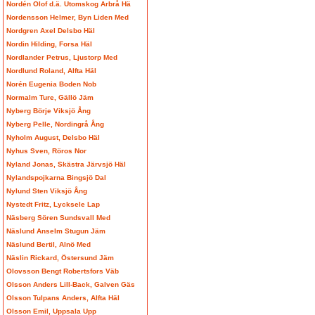
Nordén Olof d.ä. Utomskog Arbrå Hä
Nordensson Helmer, Byn Liden Med
Nordgren Axel Delsbo Häl
Nordin Hilding, Forsa Häl
Nordlander Petrus, Ljustorp Med
Nordlund Roland, Alfta Häl
Norén Eugenia Boden Nob
Normalm Ture, Gällö Jäm
Nyberg Börje Viksjö Ång
Nyberg Pelle, Nordingrå Ång
Nyholm August, Delsbo Häl
Nyhus Sven, Röros Nor
Nyland Jonas, Skästra Järvsjö Häl
Nylandspojkarna Bingsjö Dal
Nylund Sten Viksjö Ång
Nystedt Fritz, Lycksele Lap
Näsberg Sören Sundsvall Med
Näslund Anselm Stugun Jäm
Näslund Bertil, Alnö Med
Näslin Rickard, Östersund Jäm
Olovsson Bengt Robertsfors Väb
Olsson Anders Lill-Back, Galven Gäs
Olsson Tulpans Anders, Alfta Häl
Olsson Emil, Uppsala Upp