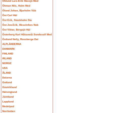
Öhlund Lars-Erik Hässjö Med
Öhman Nils, Holm Med
Ölund Johan, Bjurholm Väb
Öst Carl Häl
Öst Erik, Stockholm Sto
Öst Jon-Erik, Meselefors Nob
Öst Viktor, Bergsjö Häl
Österberg Karl Håkanstå Sundsvall Med
Östlund Nelly, Rossberga Dal
ALPLÄNDERNA
DANMARK
FINLAND
IRLAND
NORGE
USA
ÅLAND
Dalarna
Gotland
Gästrikland
Hälsingland
Jämtland
Lappland
Medelpad
Norrbotten