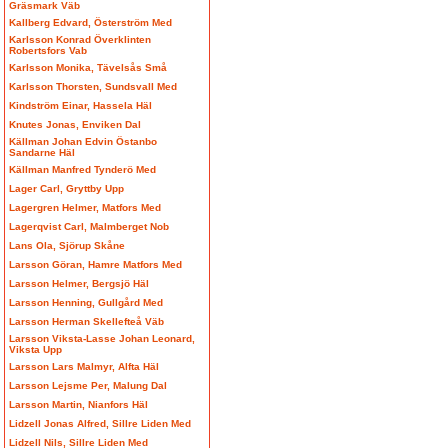
Gräsmark Väb
Kallberg Edvard, Österström Med
Karlsson Konrad Överklinten
Robertsfors Vab
Karlsson Monika, Tävelsås Små
Karlsson Thorsten, Sundsvall Med
Kindström Einar, Hassela Häl
Knutes Jonas, Enviken Dal
Källman Johan Edvin Östanbo
Sandarne Häl
Källman Manfred Tynderö Med
Lager Carl, Gryttby Upp
Lagergren Helmer, Matfors Med
Lagerqvist Carl, Malmberget Nob
Lans Ola, Sjörup Skåne
Larsson Göran, Hamre Matfors Med
Larsson Helmer, Bergsjö Häl
Larsson Henning, Gullgård Med
Larsson Herman Skellefteå Väb
Larsson Viksta-Lasse Johan Leonard,
Viksta Upp
Larsson Lars Malmyr, Alfta Häl
Larsson Lejsme Per, Malung Dal
Larsson Martin, Nianfors Häl
Lidzell Jonas Alfred, Sillre Liden Med
Lidzell Nils, Sillre Liden Med