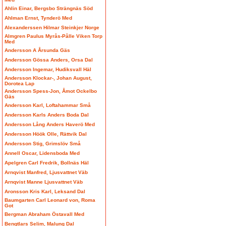
Ahlin Einar, Bergsbo Strängnäs Söd
Ahlman Ernst, Tynderö Med
Alexanderssen Hilmar Steinkjer Norge
Almgren Paulus Myrås-Pålle Viken Torp
Med
Andersson A Årsunda Gäs
Andersson Gössa Anders, Orsa Dal
Andersson Ingemar, Hudiksvall Häl
Andersson Klockar-, Johan August,
Dorotea Lap
Andersson Spess-Jon, Åmot Ockelbo
Gäs
Andersson Karl, Loftahammar Små
Andersson Karls Anders Boda Dal
Andersson Lång Anders Haverö Med
Andersson Höök Olle, Rättvik Dal
Andersson Stig, Grimslöv Små
Annell Oscar, Lidensboda Med
Apelgren Carl Fredrik, Bollnäs Häl
Arnqvist Manfred, Ljusvattnet Väb
Arnqvist Manne Ljusvattnet Väb
Aronsson Kris Karl, Leksand Dal
Baumgarten Carl Leonard von, Roma
Got
Bergman Abraham Östavall Med
Bengtlars Selim, Malung Dal