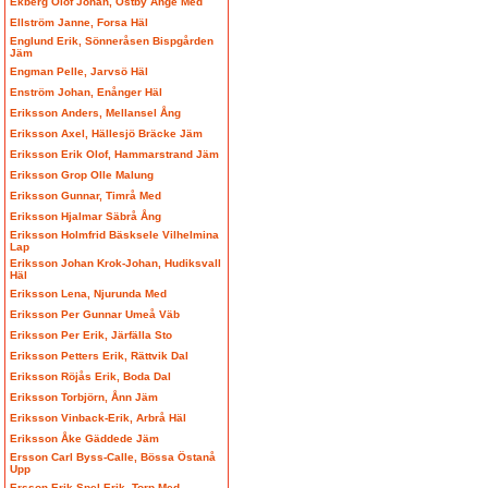
Ekberg Olof Johan, Östby Ånge Med
Ellström Janne, Forsa Häl
Englund Erik, Sönneråsen Bispgården
Jäm
Engman Pelle, Jarvsö Häl
Enström Johan, Enånger Häl
Eriksson Anders, Mellansel Ång
Eriksson Axel, Hällesjö Bräcke Jäm
Eriksson Erik Olof, Hammarstrand Jäm
Eriksson Grop Olle Malung
Eriksson Gunnar, Timrå Med
Eriksson Hjalmar Säbrå Ång
Eriksson Holmfrid Bäsksele Vilhelmina
Lap
Eriksson Johan Krok-Johan, Hudiksvall
Häl
Eriksson Lena, Njurunda Med
Eriksson Per Gunnar Umeå Väb
Eriksson Per Erik, Järfälla Sto
Eriksson Petters Erik, Rättvik Dal
Eriksson Röjås Erik, Boda Dal
Eriksson Torbjörn, Ånn Jäm
Eriksson Vinback-Erik, Arbrå Häl
Eriksson Åke Gäddede Jäm
Ersson Carl Byss-Calle, Bössa Östanå
Upp
Ersson Erik Spel-Erik, Torp Med