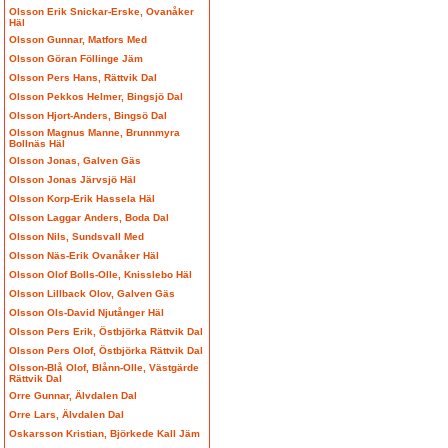
Olsson Erik Snickar-Erske, Ovanåker
Häl
Olsson Gunnar, Matfors Med
Olsson Göran Föllinge Jäm
Olsson Pers Hans, Rättvik Dal
Olsson Pekkos Helmer, Bingsjö Dal
Olsson Hjort-Anders, Bingsö Dal
Olsson Magnus Manne, Brunnmyra
Bollnäs Häl
Olsson Jonas, Galven Gäs
Olsson Jonas Järvsjö Häl
Olsson Korp-Erik Hassela Häl
Olsson Laggar Anders, Boda Dal
Olsson Nils, Sundsvall Med
Olsson Näs-Erik Ovanåker Häl
Olsson Olof Bolls-Olle, Knisslebo Häl
Olsson Lillback Olov, Galven Gäs
Olsson Ols-David Njutånger Häl
Olsson Pers Erik, Östbjörka Rättvik Dal
Olsson Pers Olof, Östbjörka Rättvik Dal
Olsson-Blå Olof, Blånn-Olle, Västgärde
Rättvik Dal
Orre Gunnar, Älvdalen Dal
Orre Lars, Älvdalen Dal
Oskarsson Kristian, Björkede Kall Jäm