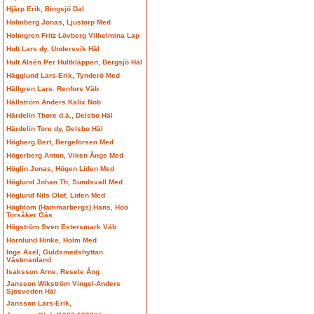
Hjärp Erik, Bingsjö Dal
Holmberg Jonas, Ljustorp Med
Holmgren Fritz Lövberg Vilhelmina Lap
Hult Lars dy, Undersvik Häl
Hult Alsén Per Hultkläppen, Bergsjö Häl
Hägglund Lars-Erik, Tynderö Med
Hällgren Lars. Renfors Väb
Hällström Anders Kalix Nob
Härdelin Thore d.ä., Delsbo Häl
Härdelin Tore dy, Delsbo Häl
Högberg Bert, Bergeforsen Med
Högerberg Anton, Viken Ånge Med
Höglin Jonas, Högen Liden Med
Höglund Johan Th, Sundsvall Med
Höglund Nils Olof, Liden Med
Högblom (Hammarbergs) Hans, Höö
Torsåker Gäs
Högström Sven Estersmark Väb
Hörnlund Hinke, Holm Med
Inge Axel, Guldsmedshyttan
Västmanland
Isaksson Arne, Resele Ång
Jansson Wikström Vingel-Anders
Sjösveden Häl
Jansson Lars-Erik,