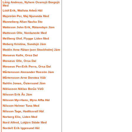
Lång Andreas, Nyhem Ovansjö Borgsjö
Med
Lööf Erik, Wallsta Arbrå Häl
Majström Per, Maj Njurunda Med
Manneberg Allan Nacka Sto
Mattsson John Erik, Rätansbyn Jäm
Mattsson Olle, Nordanede Med
Mellberg Olof, Flygge Liden Med
Moberg Kristina, Sundsjö Jäm
Modén Arne Rätan (sen Stockholm) Jäm
Moraeus Kalle, Orsa Dal
Moraeus Olle, Orsa Dal
Moraeus Per-Erik Perra, Orsa Dal
Mårtensson Alexander Rossön Jäm
Mårtensson Arne Dorotea Väb
Nahlin Jonas, Östersund Jäm
Niklasson Niklas Borås VäG
Nilsson Erik Ås Jäm
Nilsson Myr-Hans, Myra Alfta Häl
Nilsson Helmer Tuna Med
Nilsson Tage, Hudiksvall Häl
Norberg Elis, Liden Med
Nord Alfred, Lotjärn Stöde Med
Nordell Erik Iggesund Häl