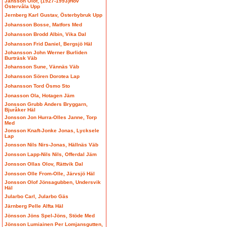
Jansson Olof, (1927-1993)Hov
Östervåla Upp
Jernberg Karl Gustav, Österbybruk Upp
Johansson Bosse, Matfors Med
Johansson Brodd Albin, Vika Dal
Johansson Frid Daniel, Bergsjö Häl
Johansson John Werner Burliden
Burträsk Väb
Johansson Sune, Vännäs Väb
Johansson Sören Dorotea Lap
Johansson Tord Ösmo Sto
Jonasson Ola, Hotagen Jäm
Jonsson Grubb Anders Bryggarn,
Bjuråker Häl
Jonsson Jon Hurra-Olles Janne, Torp
Med
Jonsson Knaft-Jonke Jonas, Lycksele
Lap
Jonsson Nils Nirs-Jonas, Hällnäs Väb
Jonsson Lapp-Nils Nils, Offerdal Jäm
Jonsson Ollas Olov, Rättvik Dal
Jonsson Olle From-Olle, Järvsjö Häl
Jonsson Olof Jönsagubben, Undersvik
Häl
Jularbo Carl, Jularbo Gäs
Järnberg Pelle Alfta Häl
Jönsson Jöns Spel-Jöns, Stöde Med
Jönsson Lumiainen Per Lomjansgutten,