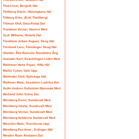
Thorn Ivar, Bergvik Häl
Thillberg Edvin, Hälsingtuna Häl
Tillberg Erke, (Erik Thellberg)
Tillman Olof, Dala-Floda Dal
Trondson Verner, Haverö Med
Tysk Wilhelm, Rättvik Dal
Törnblom Johan August, Skog Häl
Törnlund Lars, Tönnånger Skog Häl
Ulander Åke Ramsås Älandsbro Ång
Unander Karl, Kväcklingen Liden Med
Wahlman Hans Pajas, Alfta Häl
Wallin Cylon, Valö Upp
Wallinder Olof, Själstuga Häl
Wallman Mats, Saxdalen Ludvika Dal
Vedin Andrev Galtström Njurunda Med
Weiland John Solna Sto
Wernberg Evert, Sundsvall Med
Wernberg Gösta, Sundsvall Med
Wernberg Verner, Sundsvall Med
Wernberg bröderna Sundsvall Med
Wesslén Mats, Överlövsta Upp
Westberg Per-Arne , Enånger Häl
Westlin Rune Älvdalen Dal