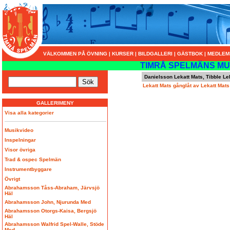
VÄLKOMMEN PÅ ÖVNING
|
KURSER
|
BILDGALLERI
|
GÄSTBOK
|
MEDLEM
TIMRÅ SPELMÄNS MU
Danielsson Lekatt Mats, Tibble L
Lekatt Mats gånglåt av Lekatt Mat
GALLERIMENY
Visa alla kategorier
Musikvideo
Inspelningar
Visor övriga
Trad & ospec Spelmän
Instrumentbyggare
Övrigt
Abrahamsson Tåss-Abraham, Järvsjö
Häl
Abrahamsson John, Njurunda Med
Abrahamsson Otorgs-Kaisa, Bergsjö
Häl
Abrahamsson Walfrid Spel-Walle, Stöde
Med