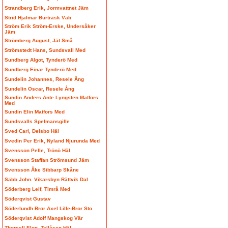
Strandberg Erik, Jormvattnet Jäm
Strid Hjalmar Burträsk Väb
Ström Erik Ström-Erske, Undersåker
Jäm
Strömberg August, Jät Små
Strömstedt Hans, Sundsvall Med
Sundberg Algot, Tynderö Med
Sundberg Einar Tynderö Med
Sundelin Johannes, Resele Ång
Sundelin Oscar, Resele Ång
Sundin Anders Ante Lyngsten Matfors
Med
Sundin Elin Matfors Med
Sundsvalls Spelmansgille
Sved Carl, Delsbo Häl
Svedin Per Erik, Nyland Njurunda Med
Svensson Pelle, Trönö Häl
Svensson Staffan Strömsund Jäm
Svensson Åke Sibbarp Skåne
Säbb John. Vikarsbyn Rättvik Dal
Söderberg Leif, Timrå Med
Söderqvist Gustav
Söderlundh Bror Axel Lille-Bror Sto
Söderqvist Adolf Mangskog Vär
Thorsell Elon, Tallåsen Häl