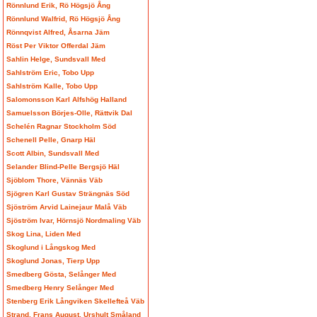
Rönnlund Erik, Rö Högsjö Ång
Rönnlund Walfrid, Rö Högsjö Ång
Rönnqvist Alfred, Åsarna Jäm
Röst Per Viktor Offerdal Jäm
Sahlin Helge, Sundsvall Med
Sahlström Eric, Tobo Upp
Sahlström Kalle, Tobo Upp
Salomonsson Karl Alfshög Halland
Samuelsson Börjes-Olle, Rättvik Dal
Schelén Ragnar Stockholm Söd
Schenell Pelle, Gnarp Häl
Scott Albin, Sundsvall Med
Selander Blind-Pelle Bergsjö Häl
Sjöblom Thore, Vännäs Väb
Sjögren Karl Gustav Strängnäs Söd
Sjöström Arvid Lainejaur Malå Väb
Sjöström Ivar, Hörnsjö Nordmaling Väb
Skog Lina, Liden Med
Skoglund i Långskog Med
Skoglund Jonas, Tierp Upp
Smedberg Gösta, Selånger Med
Smedberg Henry Selånger Med
Stenberg Erik Långviken Skellefteå Väb
Strand, Frans August, Urshult Småland