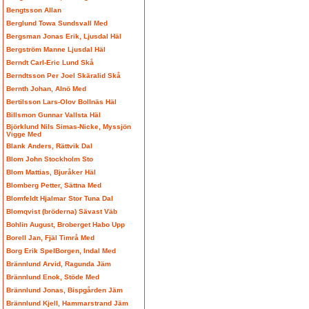
Bengtsson Allan
Berglund Towa Sundsvall Med
Bergsman Jonas Erik, Ljusdal Häl
Bergström Manne Ljusdal Häl
Berndt Carl-Eric Lund Skå
Berndtsson Per Joel Skäralid Skå
Bernth Johan, Alnö Med
Bertilsson Lars-Olov Bollnäs Häl
Billsmon Gunnar Vallsta Häl
Björklund Nils Simas-Nicke, Myssjön
Vigge Med
Blank Anders, Rättvik Dal
Blom John Stockholm Sto
Blom Mattias, Bjuråker Häl
Blomberg Petter, Sättna Med
Blomfeldt Hjalmar Stor Tuna Dal
Blomqvist (bröderna) Sävast Väb
Bohlin August, Broberget Habo Upp
Borell Jan, Fjäl Timrå Med
Borg Erik SpelBorgen, Indal Med
Brännlund Arvid, Ragunda Jäm
Brännlund Enok, Stöde Med
Brännlund Jonas, Bispgården Jäm
Brännlund Kjell, Hammarstrand Jäm