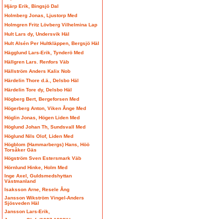
Hjärp Erik, Bingsjö Dal
Holmberg Jonas, Ljustorp Med
Holmgren Fritz Lövberg Vilhelmina Lap
Hult Lars dy, Undersvik Häl
Hult Alsén Per Hultkläppen, Bergsjö Häl
Hägglund Lars-Erik, Tynderö Med
Hällgren Lars. Renfors Väb
Hällström Anders Kalix Nob
Härdelin Thore d.ä., Delsbo Häl
Härdelin Tore dy, Delsbo Häl
Högberg Bert, Bergeforsen Med
Högerberg Anton, Viken Ånge Med
Höglin Jonas, Högen Liden Med
Höglund Johan Th, Sundsvall Med
Höglund Nils Olof, Liden Med
Högblom (Hammarbergs) Hans, Höö
Torsåker Gäs
Högström Sven Estersmark Väb
Hörnlund Hinke, Holm Med
Inge Axel, Guldsmedshyttan
Västmanland
Isaksson Arne, Resele Ång
Jansson Wikström Vingel-Anders
Sjösveden Häl
Jansson Lars-Erik,