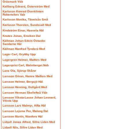
Gräsmark Väb
Kallberg Edvard, Österström Med
Karlsson Konrad Överklinten
Robertsfors Vab
Karlsson Monika, Tävelsås Små
Karlsson Thorsten, Sundsvall Med
Kindström Einar, Hassela Häl
Knutes Jonas, Enviken Dal
Källman Johan Edvin Östanbo
Sandarne Häl
Källman Manfred Tynderö Med
Lager Carl, Gryttby Upp
Lagergren Helmer, Matfors Med
Lagerqvist Carl, Malmberget Nob
Lans Ola, Sjörup Skåne
Larsson Göran, Hamre Matfors Med
Larsson Helmer, Bergsjö Häl
Larsson Henning, Gullgård Med
Larsson Herman Skellefteå Väb
Larsson Viksta-Lasse Johan Leonard,
Viksta Upp
Larsson Lars Malmyr, Alfta Häl
Larsson Lejsme Per, Malung Dal
Larsson Martin, Nianfors Häl
Lidzell Jonas Alfred, Sillre Liden Med
Lidzell Nils, Sillre Liden Med