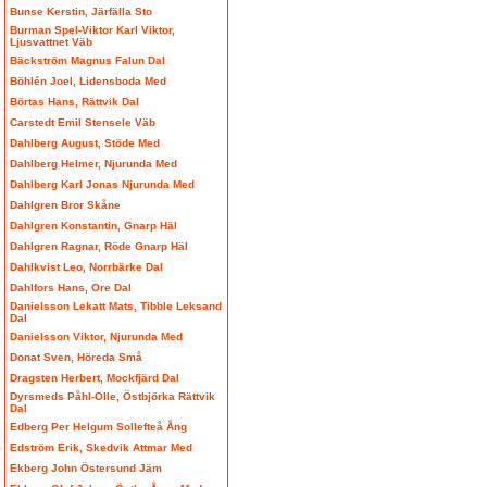
Bunse Kerstin, Järfälla Sto
Burman Spel-Viktor Karl Viktor,
Ljusvattnet Väb
Bäckström Magnus Falun Dal
Böhlén Joel, Lidensboda Med
Börtas Hans, Rättvik Dal
Carstedt Emil Stensele Väb
Dahlberg August, Stöde Med
Dahlberg Helmer, Njurunda Med
Dahlberg Karl Jonas Njurunda Med
Dahlgren Bror Skåne
Dahlgren Konstantin, Gnarp Häl
Dahlgren Ragnar, Röde Gnarp Häl
Dahlkvist Leo, Norrbärke Dal
Dahlfors Hans, Ore Dal
Danielsson Lekatt Mats, Tibble Leksand
Dal
Danielsson Viktor, Njurunda Med
Donat Sven, Höreda Små
Dragsten Herbert, Mockfjärd Dal
Dyrsmeds Påhl-Olle, Östbjörka Rättvik
Dal
Edberg Per Helgum Sollefteå Ång
Edström Erik, Skedvik Attmar Med
Ekberg John Östersund Jäm