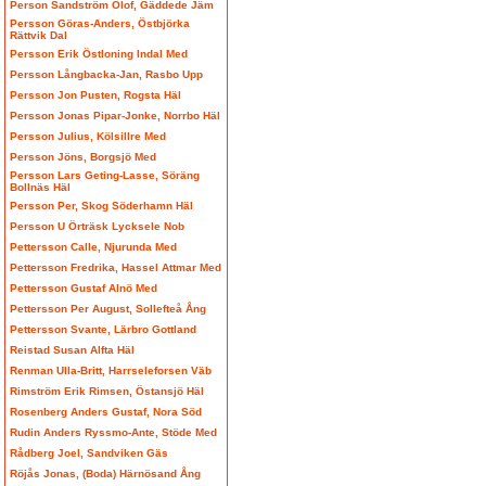
Person Sandström Olof, Gäddede Jäm
Persson Göras-Anders, Östbjörka
Rättvik Dal
Persson Erik Östloning Indal Med
Persson Långbacka-Jan, Rasbo Upp
Persson Jon Pusten, Rogsta Häl
Persson Jonas Pipar-Jonke, Norrbo Häl
Persson Julius, Kölsillre Med
Persson Jöns, Borgsjö Med
Persson Lars Geting-Lasse, Söräng
Bollnäs Häl
Persson Per, Skog Söderhamn Häl
Persson U Örträsk Lycksele Nob
Pettersson Calle, Njurunda Med
Pettersson Fredrika, Hassel Attmar Med
Pettersson Gustaf Alnö Med
Pettersson Per August, Sollefteå Ång
Pettersson Svante, Lärbro Gottland
Reistad Susan Alfta Häl
Renman Ulla-Britt, Harrseleforsen Väb
Rimström Erik Rimsen, Östansjö Häl
Rosenberg Anders Gustaf, Nora Söd
Rudin Anders Ryssmo-Ante, Stöde Med
Rådberg Joel, Sandviken Gäs
Röjås Jonas, (Boda) Härnösand Ång