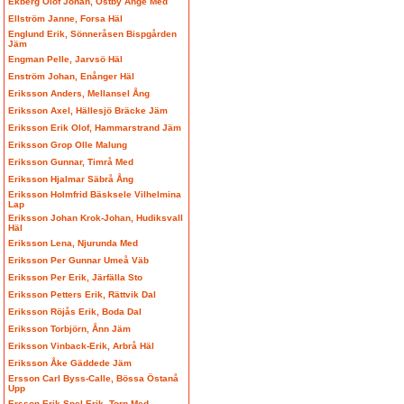
Ekberg Olof Johan, Östby Ånge Med
Ellström Janne, Forsa Häl
Englund Erik, Sönneråsen Bispgården
Jäm
Engman Pelle, Jarvsö Häl
Enström Johan, Enånger Häl
Eriksson Anders, Mellansel Ång
Eriksson Axel, Hällesjö Bräcke Jäm
Eriksson Erik Olof, Hammarstrand Jäm
Eriksson Grop Olle Malung
Eriksson Gunnar, Timrå Med
Eriksson Hjalmar Säbrå Ång
Eriksson Holmfrid Bäsksele Vilhelmina
Lap
Eriksson Johan Krok-Johan, Hudiksvall
Häl
Eriksson Lena, Njurunda Med
Eriksson Per Gunnar Umeå Väb
Eriksson Per Erik, Järfälla Sto
Eriksson Petters Erik, Rättvik Dal
Eriksson Röjås Erik, Boda Dal
Eriksson Torbjörn, Ånn Jäm
Eriksson Vinback-Erik, Arbrå Häl
Eriksson Åke Gäddede Jäm
Ersson Carl Byss-Calle, Bössa Östanå
Upp
Ersson Erik Spel-Erik, Torp Med