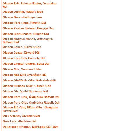
Olsson Erik Snickar-Erske, Ovanåker
Häl
Olsson Gunnar, Matfors Med
Olsson Göran Föllinge Jäm
Olsson Pers Hans, Rättvik Dal
Olsson Pekkos Helmer, Bingsjö Dal
Olsson Hjort-Anders, Bingsö Dal
Olsson Magnus Manne, Brunnmyra
Bollnäs Häl
Olsson Jonas, Galven Gäs
Olsson Jonas Järvsjö Häl
Olsson Korp-Erik Hassela Häl
Olsson Laggar Anders, Boda Dal
Olsson Nils, Sundsvall Med
Olsson Näs-Erik Ovanåker Häl
Olsson Olof Bolls-Olle, Knisslebo Häl
Olsson Lillback Olov, Galven Gäs
Olsson Ols-David Njutånger Häl
Olsson Pers Erik, Östbjörka Rättvik Dal
Olsson Pers Olof, Östbjörka Rättvik Dal
Olsson-Blå Olof, Blånn-Olle, Västgärde
Rättvik Dal
Orre Gunnar, Älvdalen Dal
Orre Lars, Älvdalen Dal
Oskarsson Kristian, Björkede Kall Jäm