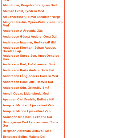
Ahlin Einar, Bergsbo Strängnäs Söd
Ahlman Ernst, Tynderö Med
Alexanderssen Hilmar Steinkjer Norge
Almgren Paulus Myrås-Pålle Viken Torp
Med
Andersson A Årsunda Gäs
Andersson Gössa Anders, Orsa Dal
Andersson Ingemar, Hudiksvall Häl
Andersson Klockar-, Johan August,
Dorotea Lap
Andersson Spess-Jon, Åmot Ockelbo
Gäs
Andersson Karl, Loftahammar Små
Andersson Karls Anders Boda Dal
Andersson Lång Anders Haverö Med
Andersson Höök Olle, Rättvik Dal
Andersson Stig, Grimslöv Små
Annell Oscar, Lidensboda Med
Apelgren Carl Fredrik, Bollnäs Häl
Arnqvist Manfred, Ljusvattnet Väb
Arnqvist Manne Ljusvattnet Väb
Aronsson Kris Karl, Leksand Dal
Baumgarten Carl Leonard von, Roma
Got
Bergman Abraham Östavall Med
Bengtlars Selim, Malung Dal