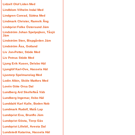
Lidzell Olof Liden Med
Lindblom Vilhelm Indal Med
Lindgren Conrad, Sättna Med
Lindmark Christer, Ramvik Ång
Lindqvist Folke Östersund Jäm
Lindström Johan Spelpojken, Tåsjö
Jäm
Lindström Sten, Bispgården Jäm
Lindström Åsa, Gotland
Liv Jon-Petter, Stöde Med
Liv Petrus Stöde Med
Ljung Erik Kusen, Delsbo Häl
Ljunglöf Karl-Ove, Hassela Häl
Ljustorp Spelmanslag Med
Lodin Albin, Sköle Matfors Med
Lovén Göte Orsa Dal
Lundberg Ard Skellefteå Väb
Lundberg Ingemar, Ilsbo Häl
Lunddahl Karl Kalle, Boden Nob
Lundmark Rudolf, Malå Lap
Lundqvist Eva, Brunflo Jäm
Lundqvist Gösta, Tierp Gäs
Lundqvist Lillebil, Avesta Dal
Lundstedt Katarina, Hassela Häl