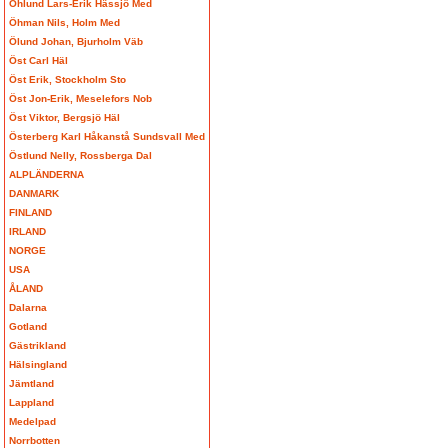
Öhlund Lars-Erik Hässjö Med
Öhman Nils, Holm Med
Ölund Johan, Bjurholm Väb
Öst Carl Häl
Öst Erik, Stockholm Sto
Öst Jon-Erik, Meselefors Nob
Öst Viktor, Bergsjö Häl
Österberg Karl Håkanstå Sundsvall Med
Östlund Nelly, Rossberga Dal
ALPLÄNDERNA
DANMARK
FINLAND
IRLAND
NORGE
USA
ÅLAND
Dalarna
Gotland
Gästrikland
Hälsingland
Jämtland
Lappland
Medelpad
Norrbotten