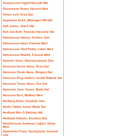
Gustavsson Ingolf Härryda Ble
Göransson Anton, Haverö Med
Göras Leif, Orsa Dal
Hagström Eskil, Malungen NH Häl
Hall Johan, Arbrå Häl
Hall Jon-Erik, Fjusnäs Hassela Häl
Halvarsson Halvar, Oviken Jäm
Halvarsson Hans Fränsta Med
Halvarsson Olof Petter, Liden Med
Halvarsson Rudolf, Fränsta Med
Hamrén Sven, Hammarstrand Jäm
Hansson Karns Hans, Orsa Dal
Hansson Slunk Hans, Bingsjö Dal
Hansson Plog Anders Lerdal Rättvik Dal
Hansson Timas Hans, Ore Dal
Hansson Jöns Jonas, Boda Dal
Hansson Karl, Matfors Med
Hedberg Elias, Sundsjö Jäm
Hedin Tjädur Jonas Boda Dal
Hedlund Nils G Bollnäs Häl
Hedlund Vilhelm, Enviken Dal
Hendriksson Andreas Lotjärn Stöde
Med
Hjukström Frans Sandsjönäs Sorsele
Lap