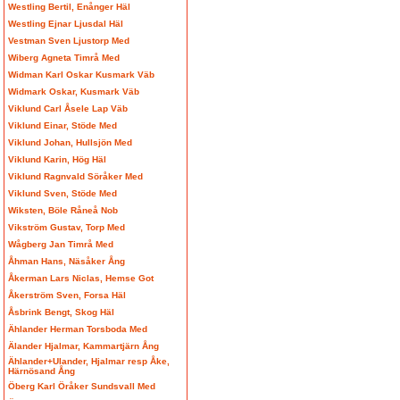
Westling Bertil, Enånger Häl
Westling Ejnar Ljusdal Häl
Vestman Sven Ljustorp Med
Wiberg Agneta Timrå Med
Widman Karl Oskar Kusmark Väb
Widmark Oskar, Kusmark Väb
Viklund Carl Åsele Lap Väb
Viklund Einar, Stöde Med
Viklund Johan, Hullsjön Med
Viklund Karin, Hög Häl
Viklund Ragnvald Söråker Med
Viklund Sven, Stöde Med
Wiksten, Böle Råneå Nob
Vikström Gustav, Torp Med
Wågberg Jan Timrå Med
Åhman Hans, Näsåker Ång
Åkerman Lars Niclas, Hemse Got
Åkerström Sven, Forsa Häl
Åsbrink Bengt, Skog Häl
Ählander Herman Torsboda Med
Älander Hjalmar, Kammartjärn Ång
Ählander+Ulander, Hjalmar resp Åke,
Härnösand Ång
Öberg Karl Öråker Sundsvall Med