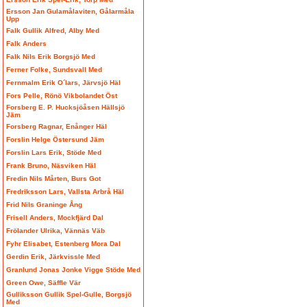
Ersson Jan Gulamålaviten, Gålarmåla
Upp
Falk Gullik Alfred, Alby Med
Falk Anders
Falk Nils Erik Borgsjö Med
Ferner Folke, Sundsvall Med
Fernmalm Erik O´lars, Järvsjö Häl
Fors Pelle, Rönö Vikbolandet Öst
Forsberg E. P. Hucksjöåsen Hällsjö
Jäm
Forsberg Ragnar, Enånger Häl
Forslin Helge Östersund Jäm
Forslin Lars Erik, Stöde Med
Frank Bruno, Näsviken Häl
Fredin Nils Mårten, Burs Got
Fredriksson Lars, Vallsta Arbrå Häl
Frid Nils Graninge Ång
Frisell Anders, Mockfjärd Dal
Frölander Ulrika, Vännäs Väb
Fyhr Elisabet, Estenberg Mora Dal
Gerdin Erik, Järkvissle Med
Granlund Jonas Jonke Vigge Stöde Med
Green Owe, Säffle Vär
Gulliksson Gullik Spel-Gulle, Borgsjö
Med