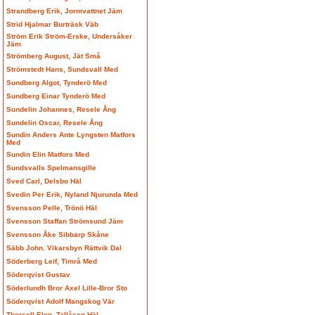
Strandberg Erik, Jormvattnet Jäm
Strid Hjalmar Burträsk Väb
Ström Erik Ström-Erske, Undersåker
Jäm
Strömberg August, Jät Små
Strömstedt Hans, Sundsvall Med
Sundberg Algot, Tynderö Med
Sundberg Einar Tynderö Med
Sundelin Johannes, Resele Ång
Sundelin Oscar, Resele Ång
Sundin Anders Ante Lyngsten Matfors
Med
Sundin Elin Matfors Med
Sundsvalls Spelmansgille
Sved Carl, Delsbo Häl
Svedin Per Erik, Nyland Njurunda Med
Svensson Pelle, Trönö Häl
Svensson Staffan Strömsund Jäm
Svensson Åke Sibbarp Skåne
Säbb John. Vikarsbyn Rättvik Dal
Söderberg Leif, Timrå Med
Söderqvist Gustav
Söderlundh Bror Axel Lille-Bror Sto
Söderqvist Adolf Mangskog Vär
Thorsell Elon, Tallåsen Häl