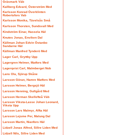
Gräsmark Väb
Kallberg Edvard, Österström Med
Karlsson Konrad Överklinten
Robertsfors Vab
Karlsson Monika, Tävelsås Små
Karlsson Thorsten, Sundsvall Med
Kindström Einar, Hassela Häl
Knutes Jonas, Enviken Dal
Källman Johan Edvin Östanbo
Sandarne Häl
Källman Manfred Tynderö Med
Lager Carl, Gryttby Upp
Lagergren Helmer, Matfors Med
Lagerqvist Carl, Malmberget Nob
Lans Ola, Sjörup Skåne
Larsson Göran, Hamre Matfors Med
Larsson Helmer, Bergsjö Häl
Larsson Henning, Gullgård Med
Larsson Herman Skellefteå Väb
Larsson Viksta-Lasse Johan Leonard,
Viksta Upp
Larsson Lars Malmyr, Alfta Häl
Larsson Lejsme Per, Malung Dal
Larsson Martin, Nianfors Häl
Lidzell Jonas Alfred, Sillre Liden Med
Lidzell Nils, Sillre Liden Med