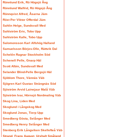
Rönnlund Erik, Rö Högsjö Ång
Rönnlund Walfrid, Rö Högsjö Ång
Rönnqvist Alfred, Åsarna Jäm
Röst Per Viktor Offerdal Jäm
Sahlin Helge, Sundsvall Med
Sahlström Eric, Tobo Upp
Sahlström Kalle, Tobo Upp
Salomonsson Karl Alfshög Halland
Samuelsson Börjes-Olle, Rättvik Dal
Schelén Ragnar Stockholm Söd
Schenell Pelle, Gnarp Häl
Scott Albin, Sundsvall Med
Selander Blind-Pelle Bergsjö Häl
Sjöblom Thore, Vännäs Väb
Sjögren Karl Gustav Strängnäs Söd
Sjöström Arvid Lainejaur Malå Väb
Sjöström Ivar, Hörnsjö Nordmaling Väb
Skog Lina, Liden Med
Skoglund i Långskog Med
Skoglund Jonas, Tierp Upp
Smedberg Gösta, Selånger Med
Smedberg Henry Selånger Med
Stenberg Erik Långviken Skellefteå Väb
Strand, Frans August, Urshult Småland