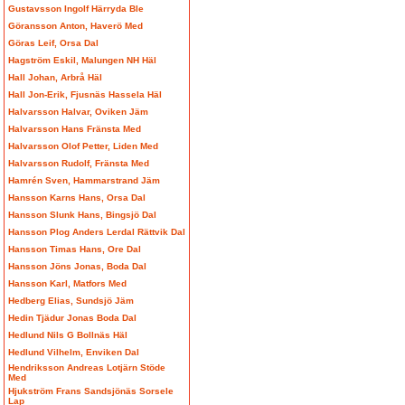
Gustavsson Ingolf Härryda Ble
Göransson Anton, Haverö Med
Göras Leif, Orsa Dal
Hagström Eskil, Malungen NH Häl
Hall Johan, Arbrå Häl
Hall Jon-Erik, Fjusnäs Hassela Häl
Halvarsson Halvar, Oviken Jäm
Halvarsson Hans Fränsta Med
Halvarsson Olof Petter, Liden Med
Halvarsson Rudolf, Fränsta Med
Hamrén Sven, Hammarstrand Jäm
Hansson Karns Hans, Orsa Dal
Hansson Slunk Hans, Bingsjö Dal
Hansson Plog Anders Lerdal Rättvik Dal
Hansson Timas Hans, Ore Dal
Hansson Jöns Jonas, Boda Dal
Hansson Karl, Matfors Med
Hedberg Elias, Sundsjö Jäm
Hedin Tjädur Jonas Boda Dal
Hedlund Nils G Bollnäs Häl
Hedlund Vilhelm, Enviken Dal
Hendriksson Andreas Lotjärn Stöde
Med
Hjukström Frans Sandsjönäs Sorsele
Lap