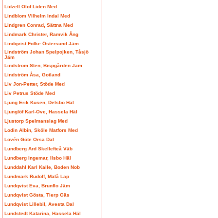
Lidzell Olof Liden Med
Lindblom Vilhelm Indal Med
Lindgren Conrad, Sättna Med
Lindmark Christer, Ramvik Ång
Lindqvist Folke Östersund Jäm
Lindström Johan Spelpojken, Tåsjö
Jäm
Lindström Sten, Bispgården Jäm
Lindström Åsa, Gotland
Liv Jon-Petter, Stöde Med
Liv Petrus Stöde Med
Ljung Erik Kusen, Delsbo Häl
Ljunglöf Karl-Ove, Hassela Häl
Ljustorp Spelmanslag Med
Lodin Albin, Sköle Matfors Med
Lovén Göte Orsa Dal
Lundberg Ard Skellefteå Väb
Lundberg Ingemar, Ilsbo Häl
Lunddahl Karl Kalle, Boden Nob
Lundmark Rudolf, Malå Lap
Lundqvist Eva, Brunflo Jäm
Lundqvist Gösta, Tierp Gäs
Lundqvist Lillebil, Avesta Dal
Lundstedt Katarina, Hassela Häl