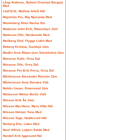
Lång Andreas, Nyhem Ovansjö Borgsjö
Med
Lööf Erik, Wallsta Arbrå Häl
Majström Per, Maj Njurunda Med
Manneberg Allan Nacka Sto
Mattsson John Erik, Rätansbyn Jäm
Mattsson Olle, Nordanede Med
Mellberg Olof, Flygge Liden Med
Moberg Kristina, Sundsjö Jäm
Modén Arne Rätan (sen Stockholm) Jäm
Moraeus Kalle, Orsa Dal
Moraeus Olle, Orsa Dal
Moraeus Per-Erik Perra, Orsa Dal
Mårtensson Alexander Rossön Jäm
Mårtensson Arne Dorotea Väb
Nahlin Jonas, Östersund Jäm
Niklasson Niklas Borås VäG
Nilsson Erik Ås Jäm
Nilsson Myr-Hans, Myra Alfta Häl
Nilsson Helmer Tuna Med
Nilsson Tage, Hudiksvall Häl
Norberg Elis, Liden Med
Nord Alfred, Lotjärn Stöde Med
Nordell Erik Iggesund Häl