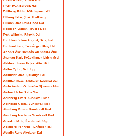
Thorn Ivar, Bergvik Häl
Thillberg Edvin, Hälsingtuna Häl
Tillberg Erke, (Erik Thellberg)
Tillman Olof, Dala-Floda Dal
Trondson Verner, Haverö Med
Tysk Wilhelm, Rättvik Dal
Törnblom Johan August, Skog Häl
Törnlund Lars, Tönnånger Skog Häl
Ulander Åke Ramsås Älandsbro Ång
Unander Karl, Kväcklingen Liden Med
Wahlman Hans Pajas, Alfta Häl
Wallin Cylon, Valö Upp
Wallinder Olof, Själstuga Häl
Wallman Mats, Saxdalen Ludvika Dal
Vedin Andrev Galtström Njurunda Med
Weiland John Solna Sto
Wernberg Evert, Sundsvall Med
Wernberg Gösta, Sundsvall Med
Wernberg Verner, Sundsvall Med
Wernberg bröderna Sundsvall Med
Wesslén Mats, Överlövsta Upp
Westberg Per-Arne , Enånger Häl
Westlin Rune Älvdalen Dal