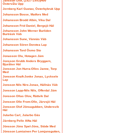
Jansson Olof, (1927-1993)Hov
Östervåla Upp
Jernberg Karl Gustav, Österbybruk Upp
Johansson Bosse, Matfors Med
Johansson Brodd Albin, Vika Dal
Johansson Frid Daniel, Bergsjö Häl
Johansson John Werner Burliden
Burträsk Väb
Johansson Sune, Vännäs Väb
Johansson Sören Dorotea Lap
Johansson Tord Ösmo Sto
Jonasson Ola, Hotagen Jäm
Jonsson Grubb Anders Bryggarn,
Bjuråker Häl
Jonsson Jon Hurra-Olles Janne, Torp
Med
Jonsson Knaft-Jonke Jonas, Lycksele
Lap
Jonsson Nils Nirs-Jonas, Hällnäs Väb
Jonsson Lapp-Nils Nils, Offerdal Jäm
Jonsson Ollas Olov, Rättvik Dal
Jonsson Olle From-Olle, Järvsjö Häl
Jonsson Olof Jönsagubben, Undersvik
Häl
Jularbo Carl, Jularbo Gäs
Järnberg Pelle Alfta Häl
Jönsson Jöns Spel-Jöns, Stöde Med
Jönsson Lumiainen Per Lomjansgutten,