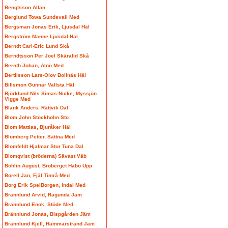
Bengtsson Allan
Berglund Towa Sundsvall Med
Bergsman Jonas Erik, Ljusdal Häl
Bergström Manne Ljusdal Häl
Berndt Carl-Eric Lund Skå
Berndtsson Per Joel Skäralid Skå
Bernth Johan, Alnö Med
Bertilsson Lars-Olov Bollnäs Häl
Billsmon Gunnar Vallsta Häl
Björklund Nils Simas-Nicke, Myssjön
Vigge Med
Blank Anders, Rättvik Dal
Blom John Stockholm Sto
Blom Mattias, Bjuråker Häl
Blomberg Petter, Sättna Med
Blomfeldt Hjalmar Stor Tuna Dal
Blomqvist (bröderna) Sävast Väb
Bohlin August, Broberget Habo Upp
Borell Jan, Fjäl Timrå Med
Borg Erik SpelBorgen, Indal Med
Brännlund Arvid, Ragunda Jäm
Brännlund Enok, Stöde Med
Brännlund Jonas, Bispgården Jäm
Brännlund Kjell, Hammarstrand Jäm