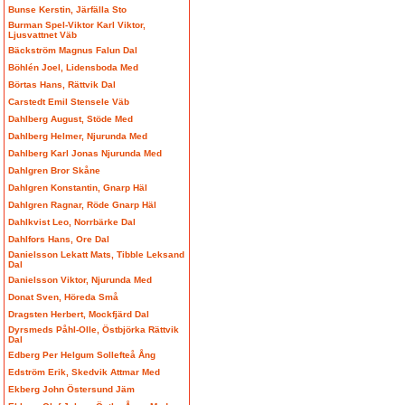
Bunse Kerstin, Järfälla Sto
Burman Spel-Viktor Karl Viktor,
Ljusvattnet Väb
Bäckström Magnus Falun Dal
Böhlén Joel, Lidensboda Med
Börtas Hans, Rättvik Dal
Carstedt Emil Stensele Väb
Dahlberg August, Stöde Med
Dahlberg Helmer, Njurunda Med
Dahlberg Karl Jonas Njurunda Med
Dahlgren Bror Skåne
Dahlgren Konstantin, Gnarp Häl
Dahlgren Ragnar, Röde Gnarp Häl
Dahlkvist Leo, Norrbärke Dal
Dahlfors Hans, Ore Dal
Danielsson Lekatt Mats, Tibble Leksand
Dal
Danielsson Viktor, Njurunda Med
Donat Sven, Höreda Små
Dragsten Herbert, Mockfjärd Dal
Dyrsmeds Påhl-Olle, Östbjörka Rättvik
Dal
Edberg Per Helgum Sollefteå Ång
Edström Erik, Skedvik Attmar Med
Ekberg John Östersund Jäm