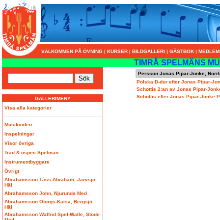
VÄLKOMMEN PÅ ÖVNING
|
KURSER
|
BILDGALLERI
|
GÄSTBOK
|
MEDLEM
TIMRÅ SPELMÄNS MU
Persson Jonas Pipar-Jonke, Norr
Polska D-dur efter Jonas Pipar-Jo
Schottis 2:an av Jonas Pipar-Jonk
Schottis efter Jonas Pipar-Jonke 
GALLERIMENY
Visa alla kategorier
Musikvideo
Inspelningar
Visor övriga
Trad & ospec Spelmän
Instrumentbyggare
Övrigt
Abrahamsson Tåss-Abraham, Järvsjö
Häl
Abrahamsson John, Njurunda Med
Abrahamsson Otorgs-Kaisa, Bergsjö
Häl
Abrahamsson Walfrid Spel-Walle, Stöde
Med