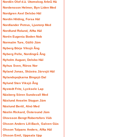
Nordén Olof d.ä. Utomskog Arbrå Hä
Nordensson Helmer, Byn Liden Med
Nordgren Axel Delsbo Häl
Nordin Hilding, Forsa Häl
Nordlander Petrus, Ljustorp Med
Nordlund Roland, Alfta Häl
Norén Eugenia Boden Nob
Normalm Ture, Gällö Jäm
Nyberg Börje Viksjö Ång
Nyberg Pelle, Nordingrå Ång
Nyholm August, Delsbo Häl
Nyhus Sven, Röros Nor
Nyland Jonas, Skästra Järvsjö Häl
Nylandspojkarna Bingsjö Dal
Nylund Sten Viksjö Ång
Nystedt Fritz, Lycksele Lap
Näsberg Sören Sundsvall Med
Näslund Anselm Stugun Jäm
Näslund Bertil, Alnö Med
Näslin Rickard, Östersund Jäm
Olovsson Bengt Robertsfors Väb
Olsson Anders Lill-Back, Galven Gäs
Olsson Tulpans Anders, Alfta Häl
Olsson Emil, Uppsala Upp