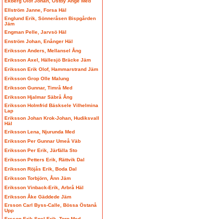
Ekberg Olof Johan, Östby Ånge Med
Ellström Janne, Forsa Häl
Englund Erik, Sönneråsen Bispgården
Jäm
Engman Pelle, Jarvsö Häl
Enström Johan, Enånger Häl
Eriksson Anders, Mellansel Ång
Eriksson Axel, Hällesjö Bräcke Jäm
Eriksson Erik Olof, Hammarstrand Jäm
Eriksson Grop Olle Malung
Eriksson Gunnar, Timrå Med
Eriksson Hjalmar Säbrå Ång
Eriksson Holmfrid Bäsksele Vilhelmina
Lap
Eriksson Johan Krok-Johan, Hudiksvall
Häl
Eriksson Lena, Njurunda Med
Eriksson Per Gunnar Umeå Väb
Eriksson Per Erik, Järfälla Sto
Eriksson Petters Erik, Rättvik Dal
Eriksson Röjås Erik, Boda Dal
Eriksson Torbjörn, Ånn Jäm
Eriksson Vinback-Erik, Arbrå Häl
Eriksson Åke Gäddede Jäm
Ersson Carl Byss-Calle, Bössa Östanå
Upp
Ersson Erik Spel-Erik, Torp Med