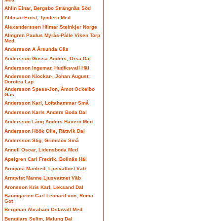
Ahlin Einar, Bergsbo Strängnäs Söd
Ahlman Ernst, Tynderö Med
Alexanderssen Hilmar Steinkjer Norge
Almgren Paulus Myrås-Pålle Viken Torp
Med
Andersson A Årsunda Gäs
Andersson Gössa Anders, Orsa Dal
Andersson Ingemar, Hudiksvall Häl
Andersson Klockar-, Johan August,
Dorotea Lap
Andersson Spess-Jon, Åmot Ockelbo
Gäs
Andersson Karl, Loftahammar Små
Andersson Karls Anders Boda Dal
Andersson Lång Anders Haverö Med
Andersson Höök Olle, Rättvik Dal
Andersson Stig, Grimslöv Små
Annell Oscar, Lidensboda Med
Apelgren Carl Fredrik, Bollnäs Häl
Arnqvist Manfred, Ljusvattnet Väb
Arnqvist Manne Ljusvattnet Väb
Aronsson Kris Karl, Leksand Dal
Baumgarten Carl Leonard von, Roma
Got
Bergman Abraham Östavall Med
Bengtlars Selim, Malung Dal