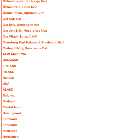
Öhlund Lars-Erik Hässjö Med
Öhman Nils, Holm Med
Ölund Johan, Bjurholm Väb
Öst Carl Häl
Öst Erik, Stockholm Sto
Öst Jon-Erik, Meselefors Nob
Öst Viktor, Bergsjö Häl
Österberg Karl Håkanstå Sundsvall Med
Östlund Nelly, Rossberga Dal
ALPLÄNDERNA
DANMARK
FINLAND
IRLAND
NORGE
USA
ÅLAND
Dalarna
Gotland
Gästrikland
Hälsingland
Jämtland
Lappland
Medelpad
Norrbotten