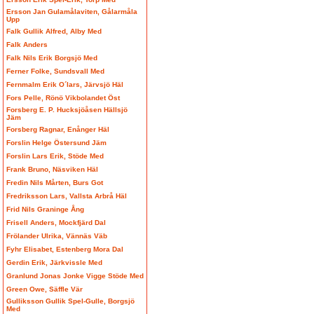
Ersson Jan Gulamålaviten, Gålarmåla
Upp
Falk Gullik Alfred, Alby Med
Falk Anders
Falk Nils Erik Borgsjö Med
Ferner Folke, Sundsvall Med
Fernmalm Erik O´lars, Järvsjö Häl
Fors Pelle, Rönö Vikbolandet Öst
Forsberg E. P. Hucksjöåsen Hällsjö
Jäm
Forsberg Ragnar, Enånger Häl
Forslin Helge Östersund Jäm
Forslin Lars Erik, Stöde Med
Frank Bruno, Näsviken Häl
Fredin Nils Mårten, Burs Got
Fredriksson Lars, Vallsta Arbrå Häl
Frid Nils Graninge Ång
Frisell Anders, Mockfjärd Dal
Frölander Ulrika, Vännäs Väb
Fyhr Elisabet, Estenberg Mora Dal
Gerdin Erik, Järkvissle Med
Granlund Jonas Jonke Vigge Stöde Med
Green Owe, Säffle Vär
Gulliksson Gullik Spel-Gulle, Borgsjö
Med