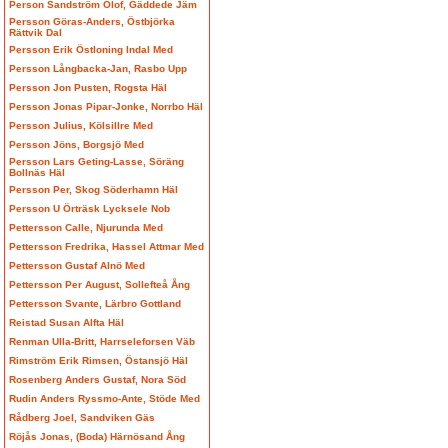
Person Sandström Olof, Gäddede Jäm
Persson Göras-Anders, Östbjörka
Rättvik Dal
Persson Erik Östloning Indal Med
Persson Långbacka-Jan, Rasbo Upp
Persson Jon Pusten, Rogsta Häl
Persson Jonas Pipar-Jonke, Norrbo Häl
Persson Julius, Kölsillre Med
Persson Jöns, Borgsjö Med
Persson Lars Geting-Lasse, Söräng
Bollnäs Häl
Persson Per, Skog Söderhamn Häl
Persson U Örträsk Lycksele Nob
Pettersson Calle, Njurunda Med
Pettersson Fredrika, Hassel Attmar Med
Pettersson Gustaf Alnö Med
Pettersson Per August, Sollefteå Ång
Pettersson Svante, Lärbro Gottland
Reistad Susan Alfta Häl
Renman Ulla-Britt, Harrseleforsen Väb
Rimström Erik Rimsen, Östansjö Häl
Rosenberg Anders Gustaf, Nora Söd
Rudin Anders Ryssmo-Ante, Stöde Med
Rådberg Joel, Sandviken Gäs
Röjås Jonas, (Boda) Härnösand Ång