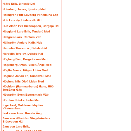
Hjärp Erik, Bingsjö Dal
Holmberg Jonas, Ljustorp Med
Holmgren Fritz Lövberg Vilhelmina Lap
Hult Lars dy, Undersvik Häl
Hult Alsén Per Hultkläppen, Bergsjö Häl
Hägglund Lars-Erik, Tynderö Med
Hällgren Lars. Renfors Väb
Hällström Anders Kalix Nob
Härdelin Thore d.ä., Delsbo Häl
Härdelin Tore dy, Delsbo Häl
Högberg Bert, Bergeforsen Med
Högerberg Anton, Viken Ånge Med
Höglin Jonas, Högen Liden Med
Höglund Johan Th, Sundsvall Med
Höglund Nils Olof, Liden Med
Högblom (Hammarbergs) Hans, Höö
Torsåker Gäs
Högström Sven Estersmark Väb
Hörnlund Hinke, Holm Med
Inge Axel, Guldsmedshyttan
Västmanland
Isaksson Arne, Resele Ång
Jansson Wikström Vingel-Anders
Sjösveden Häl
Jansson Lars-Erik,