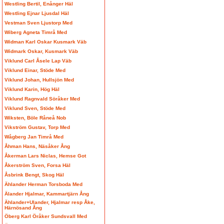
Westling Bertil, Enånger Häl
Westling Ejnar Ljusdal Häl
Vestman Sven Ljustorp Med
Wiberg Agneta Timrå Med
Widman Karl Oskar Kusmark Väb
Widmark Oskar, Kusmark Väb
Viklund Carl Åsele Lap Väb
Viklund Einar, Stöde Med
Viklund Johan, Hullsjön Med
Viklund Karin, Hög Häl
Viklund Ragnvald Söråker Med
Viklund Sven, Stöde Med
Wiksten, Böle Råneå Nob
Vikström Gustav, Torp Med
Wågberg Jan Timrå Med
Åhman Hans, Näsåker Ång
Åkerman Lars Niclas, Hemse Got
Åkerström Sven, Forsa Häl
Åsbrink Bengt, Skog Häl
Ählander Herman Torsboda Med
Älander Hjalmar, Kammartjärn Ång
Ählander+Ulander, Hjalmar resp Åke,
Härnösand Ång
Öberg Karl Öråker Sundsvall Med