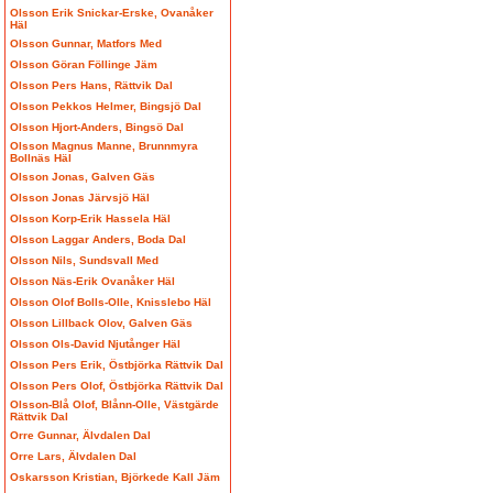
Olsson Erik Snickar-Erske, Ovanåker
Häl
Olsson Gunnar, Matfors Med
Olsson Göran Föllinge Jäm
Olsson Pers Hans, Rättvik Dal
Olsson Pekkos Helmer, Bingsjö Dal
Olsson Hjort-Anders, Bingsö Dal
Olsson Magnus Manne, Brunnmyra
Bollnäs Häl
Olsson Jonas, Galven Gäs
Olsson Jonas Järvsjö Häl
Olsson Korp-Erik Hassela Häl
Olsson Laggar Anders, Boda Dal
Olsson Nils, Sundsvall Med
Olsson Näs-Erik Ovanåker Häl
Olsson Olof Bolls-Olle, Knisslebo Häl
Olsson Lillback Olov, Galven Gäs
Olsson Ols-David Njutånger Häl
Olsson Pers Erik, Östbjörka Rättvik Dal
Olsson Pers Olof, Östbjörka Rättvik Dal
Olsson-Blå Olof, Blånn-Olle, Västgärde
Rättvik Dal
Orre Gunnar, Älvdalen Dal
Orre Lars, Älvdalen Dal
Oskarsson Kristian, Björkede Kall Jäm