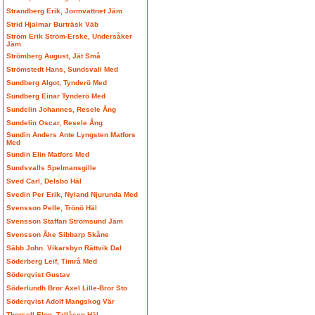
Strandberg Erik, Jormvattnet Jäm
Strid Hjalmar Burträsk Väb
Ström Erik Ström-Erske, Undersåker
Jäm
Strömberg August, Jät Små
Strömstedt Hans, Sundsvall Med
Sundberg Algot, Tynderö Med
Sundberg Einar Tynderö Med
Sundelin Johannes, Resele Ång
Sundelin Oscar, Resele Ång
Sundin Anders Ante Lyngsten Matfors
Med
Sundin Elin Matfors Med
Sundsvalls Spelmansgille
Sved Carl, Delsbo Häl
Svedin Per Erik, Nyland Njurunda Med
Svensson Pelle, Trönö Häl
Svensson Staffan Strömsund Jäm
Svensson Åke Sibbarp Skåne
Säbb John. Vikarsbyn Rättvik Dal
Söderberg Leif, Timrå Med
Söderqvist Gustav
Söderlundh Bror Axel Lille-Bror Sto
Söderqvist Adolf Mangskog Vär
Thorsell Elon, Tallåsen Häl