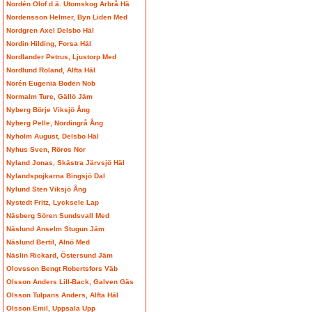
Nordén Olof d.ä. Utomskog Arbrå Hä
Nordensson Helmer, Byn Liden Med
Nordgren Axel Delsbo Häl
Nordin Hilding, Forsa Häl
Nordlander Petrus, Ljustorp Med
Nordlund Roland, Alfta Häl
Norén Eugenia Boden Nob
Normalm Ture, Gällö Jäm
Nyberg Börje Viksjö Ång
Nyberg Pelle, Nordingrå Ång
Nyholm August, Delsbo Häl
Nyhus Sven, Röros Nor
Nyland Jonas, Skästra Järvsjö Häl
Nylandspojkarna Bingsjö Dal
Nylund Sten Viksjö Ång
Nystedt Fritz, Lycksele Lap
Näsberg Sören Sundsvall Med
Näslund Anselm Stugun Jäm
Näslund Bertil, Alnö Med
Näslin Rickard, Östersund Jäm
Olovsson Bengt Robertsfors Väb
Olsson Anders Lill-Back, Galven Gäs
Olsson Tulpans Anders, Alfta Häl
Olsson Emil, Uppsala Upp