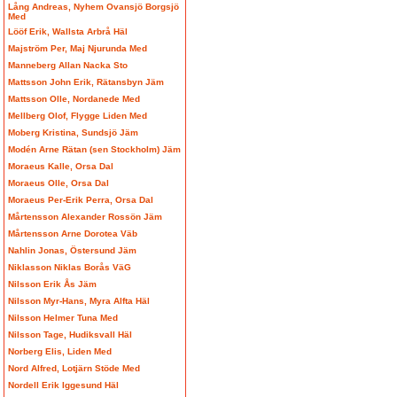
Lång Andreas, Nyhem Ovansjö Borgsjö
Med
Lööf Erik, Wallsta Arbrå Häl
Majström Per, Maj Njurunda Med
Manneberg Allan Nacka Sto
Mattsson John Erik, Rätansbyn Jäm
Mattsson Olle, Nordanede Med
Mellberg Olof, Flygge Liden Med
Moberg Kristina, Sundsjö Jäm
Modén Arne Rätan (sen Stockholm) Jäm
Moraeus Kalle, Orsa Dal
Moraeus Olle, Orsa Dal
Moraeus Per-Erik Perra, Orsa Dal
Mårtensson Alexander Rossön Jäm
Mårtensson Arne Dorotea Väb
Nahlin Jonas, Östersund Jäm
Niklasson Niklas Borås VäG
Nilsson Erik Ås Jäm
Nilsson Myr-Hans, Myra Alfta Häl
Nilsson Helmer Tuna Med
Nilsson Tage, Hudiksvall Häl
Norberg Elis, Liden Med
Nord Alfred, Lotjärn Stöde Med
Nordell Erik Iggesund Häl