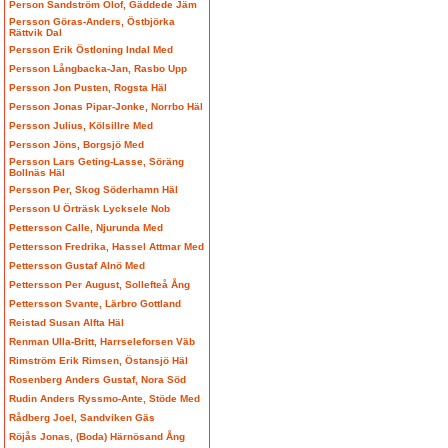
Person Sandström Olof, Gäddede Jäm
Persson Göras-Anders, Östbjörka
Rättvik Dal
Persson Erik Östloning Indal Med
Persson Långbacka-Jan, Rasbo Upp
Persson Jon Pusten, Rogsta Häl
Persson Jonas Pipar-Jonke, Norrbo Häl
Persson Julius, Kölsillre Med
Persson Jöns, Borgsjö Med
Persson Lars Geting-Lasse, Söräng
Bollnäs Häl
Persson Per, Skog Söderhamn Häl
Persson U Örträsk Lycksele Nob
Pettersson Calle, Njurunda Med
Pettersson Fredrika, Hassel Attmar Med
Pettersson Gustaf Alnö Med
Pettersson Per August, Sollefteå Ång
Pettersson Svante, Lärbro Gottland
Reistad Susan Alfta Häl
Renman Ulla-Britt, Harrseleforsen Väb
Rimström Erik Rimsen, Östansjö Häl
Rosenberg Anders Gustaf, Nora Söd
Rudin Anders Ryssmo-Ante, Stöde Med
Rådberg Joel, Sandviken Gäs
Röjås Jonas, (Boda) Härnösand Ång