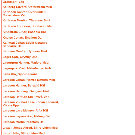
Gräsmark Väb
Kallberg Edvard, Österström Med
Karlsson Konrad Överklinten
Robertsfors Vab
Karlsson Monika, Tävelsås Små
Karlsson Thorsten, Sundsvall Med
Kindström Einar, Hassela Häl
Knutes Jonas, Enviken Dal
Källman Johan Edvin Östanbo
Sandarne Häl
Källman Manfred Tynderö Med
Lager Carl, Gryttby Upp
Lagergren Helmer, Matfors Med
Lagerqvist Carl, Malmberget Nob
Lans Ola, Sjörup Skåne
Larsson Göran, Hamre Matfors Med
Larsson Helmer, Bergsjö Häl
Larsson Henning, Gullgård Med
Larsson Herman Skellefteå Väb
Larsson Viksta-Lasse Johan Leonard,
Viksta Upp
Larsson Lars Malmyr, Alfta Häl
Larsson Lejsme Per, Malung Dal
Larsson Martin, Nianfors Häl
Lidzell Jonas Alfred, Sillre Liden Med
Lidzell Nils, Sillre Liden Med