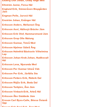
Ekberg Olof Johan, Östby Ånge Med
Ellström Janne, Forsa Häl
Englund Erik, Sönneråsen Bispgården
Jäm
Engman Pelle, Jarvsö Häl
Enström Johan, Enånger Häl
Eriksson Anders, Mellansel Ång
Eriksson Axel, Hällesjö Bräcke Jäm
Eriksson Erik Olof, Hammarstrand Jäm
Eriksson Grop Olle Malung
Eriksson Gunnar, Timrå Med
Eriksson Hjalmar Säbrå Ång
Eriksson Holmfrid Bäsksele Vilhelmina
Lap
Eriksson Johan Krok-Johan, Hudiksvall
Häl
Eriksson Lena, Njurunda Med
Eriksson Per Gunnar Umeå Väb
Eriksson Per Erik, Järfälla Sto
Eriksson Petters Erik, Rättvik Dal
Eriksson Röjås Erik, Boda Dal
Eriksson Torbjörn, Ånn Jäm
Eriksson Vinback-Erik, Arbrå Häl
Eriksson Åke Gäddede Jäm
Ersson Carl Byss-Calle, Bössa Östanå
Upp
Ersson Erik Spel-Erik, Torp Med