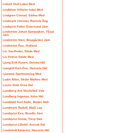
Lidzell Olof Liden Med
Lindblom Vilhelm Indal Med
Lindgren Conrad, Sättna Med
Lindmark Christer, Ramvik Ång
Lindqvist Folke Östersund Jäm
Lindström Johan Spelpojken, Tåsjö
Jäm
Lindström Sten, Bispgården Jäm
Lindström Åsa, Gotland
Liv Jon-Petter, Stöde Med
Liv Petrus Stöde Med
Ljung Erik Kusen, Delsbo Häl
Ljunglöf Karl-Ove, Hassela Häl
Ljustorp Spelmanslag Med
Lodin Albin, Sköle Matfors Med
Lovén Göte Orsa Dal
Lundberg Ard Skellefteå Väb
Lundberg Ingemar, Ilsbo Häl
Lunddahl Karl Kalle, Boden Nob
Lundmark Rudolf, Malå Lap
Lundqvist Eva, Brunflo Jäm
Lundqvist Gösta, Tierp Gäs
Lundqvist Lillebil, Avesta Dal
Lundstedt Katarina, Hassela Häl