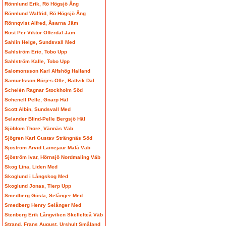
Rönnlund Erik, Rö Högsjö Ång
Rönnlund Walfrid, Rö Högsjö Ång
Rönnqvist Alfred, Åsarna Jäm
Röst Per Viktor Offerdal Jäm
Sahlin Helge, Sundsvall Med
Sahlström Eric, Tobo Upp
Sahlström Kalle, Tobo Upp
Salomonsson Karl Alfshög Halland
Samuelsson Börjes-Olle, Rättvik Dal
Schelén Ragnar Stockholm Söd
Schenell Pelle, Gnarp Häl
Scott Albin, Sundsvall Med
Selander Blind-Pelle Bergsjö Häl
Sjöblom Thore, Vännäs Väb
Sjögren Karl Gustav Strängnäs Söd
Sjöström Arvid Lainejaur Malå Väb
Sjöström Ivar, Hörnsjö Nordmaling Väb
Skog Lina, Liden Med
Skoglund i Långskog Med
Skoglund Jonas, Tierp Upp
Smedberg Gösta, Selånger Med
Smedberg Henry Selånger Med
Stenberg Erik Långviken Skellefteå Väb
Strand, Frans August, Urshult Småland