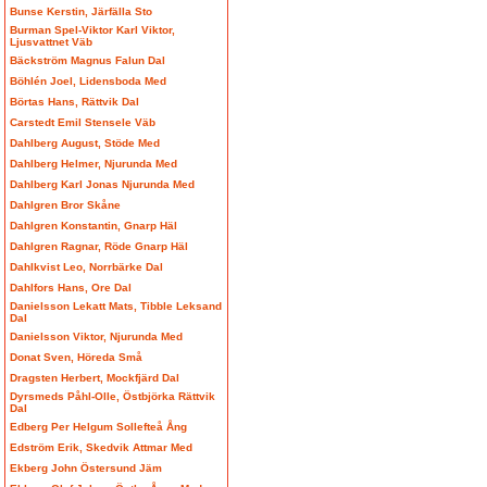
Bunse Kerstin, Järfälla Sto
Burman Spel-Viktor Karl Viktor,
Ljusvattnet Väb
Bäckström Magnus Falun Dal
Böhlén Joel, Lidensboda Med
Börtas Hans, Rättvik Dal
Carstedt Emil Stensele Väb
Dahlberg August, Stöde Med
Dahlberg Helmer, Njurunda Med
Dahlberg Karl Jonas Njurunda Med
Dahlgren Bror Skåne
Dahlgren Konstantin, Gnarp Häl
Dahlgren Ragnar, Röde Gnarp Häl
Dahlkvist Leo, Norrbärke Dal
Dahlfors Hans, Ore Dal
Danielsson Lekatt Mats, Tibble Leksand
Dal
Danielsson Viktor, Njurunda Med
Donat Sven, Höreda Små
Dragsten Herbert, Mockfjärd Dal
Dyrsmeds Påhl-Olle, Östbjörka Rättvik
Dal
Edberg Per Helgum Sollefteå Ång
Edström Erik, Skedvik Attmar Med
Ekberg John Östersund Jäm