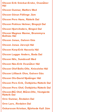
Olsson Erik Snickar-Erske, Ovanåker
Häl
Olsson Gunnar, Matfors Med
Olsson Göran Föllinge Jäm
Olsson Pers Hans, Rättvik Dal
Olsson Pekkos Helmer, Bingsjö Dal
Olsson Hjort-Anders, Bingsö Dal
Olsson Magnus Manne, Brunnmyra
Bollnäs Häl
Olsson Jonas, Galven Gäs
Olsson Jonas Järvsjö Häl
Olsson Korp-Erik Hassela Häl
Olsson Laggar Anders, Boda Dal
Olsson Nils, Sundsvall Med
Olsson Näs-Erik Ovanåker Häl
Olsson Olof Bolls-Olle, Knisslebo Häl
Olsson Lillback Olov, Galven Gäs
Olsson Ols-David Njutånger Häl
Olsson Pers Erik, Östbjörka Rättvik Dal
Olsson Pers Olof, Östbjörka Rättvik Dal
Olsson-Blå Olof, Blånn-Olle, Västgärde
Rättvik Dal
Orre Gunnar, Älvdalen Dal
Orre Lars, Älvdalen Dal
Oskarsson Kristian, Björkede Kall Jäm