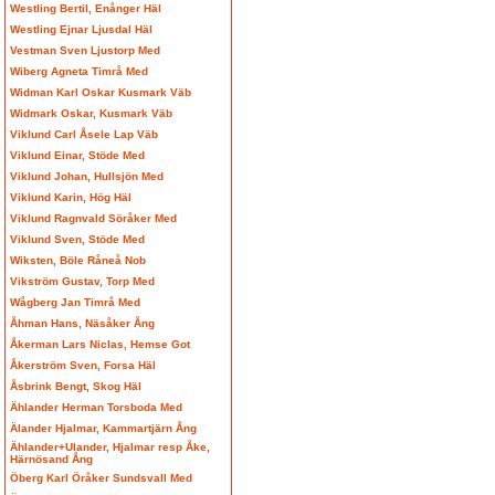
Westling Bertil, Enånger Häl
Westling Ejnar Ljusdal Häl
Vestman Sven Ljustorp Med
Wiberg Agneta Timrå Med
Widman Karl Oskar Kusmark Väb
Widmark Oskar, Kusmark Väb
Viklund Carl Åsele Lap Väb
Viklund Einar, Stöde Med
Viklund Johan, Hullsjön Med
Viklund Karin, Hög Häl
Viklund Ragnvald Söråker Med
Viklund Sven, Stöde Med
Wiksten, Böle Råneå Nob
Vikström Gustav, Torp Med
Wågberg Jan Timrå Med
Åhman Hans, Näsåker Ång
Åkerman Lars Niclas, Hemse Got
Åkerström Sven, Forsa Häl
Åsbrink Bengt, Skog Häl
Ählander Herman Torsboda Med
Älander Hjalmar, Kammartjärn Ång
Ählander+Ulander, Hjalmar resp Åke,
Härnösand Ång
Öberg Karl Öråker Sundsvall Med