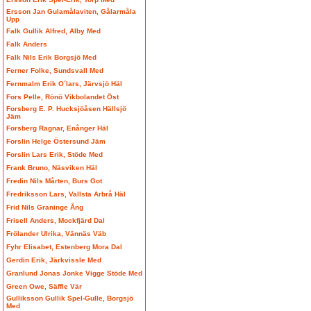
Ersson Jan Gulamålaviten, Gålarmåla
Upp
Falk Gullik Alfred, Alby Med
Falk Anders
Falk Nils Erik Borgsjö Med
Ferner Folke, Sundsvall Med
Fernmalm Erik O´lars, Järvsjö Häl
Fors Pelle, Rönö Vikbolandet Öst
Forsberg E. P. Hucksjöåsen Hällsjö
Jäm
Forsberg Ragnar, Enånger Häl
Forslin Helge Östersund Jäm
Forslin Lars Erik, Stöde Med
Frank Bruno, Näsviken Häl
Fredin Nils Mårten, Burs Got
Fredriksson Lars, Vallsta Arbrå Häl
Frid Nils Graninge Ång
Frisell Anders, Mockfjärd Dal
Frölander Ulrika, Vännäs Väb
Fyhr Elisabet, Estenberg Mora Dal
Gerdin Erik, Järkvissle Med
Granlund Jonas Jonke Vigge Stöde Med
Green Owe, Säffle Vär
Gulliksson Gullik Spel-Gulle, Borgsjö
Med