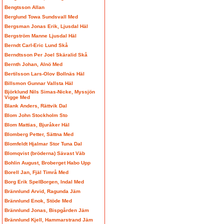
Bengtsson Allan
Berglund Towa Sundsvall Med
Bergsman Jonas Erik, Ljusdal Häl
Bergström Manne Ljusdal Häl
Berndt Carl-Eric Lund Skå
Berndtsson Per Joel Skäralid Skå
Bernth Johan, Alnö Med
Bertilsson Lars-Olov Bollnäs Häl
Billsmon Gunnar Vallsta Häl
Björklund Nils Simas-Nicke, Myssjön
Vigge Med
Blank Anders, Rättvik Dal
Blom John Stockholm Sto
Blom Mattias, Bjuråker Häl
Blomberg Petter, Sättna Med
Blomfeldt Hjalmar Stor Tuna Dal
Blomqvist (bröderna) Sävast Väb
Bohlin August, Broberget Habo Upp
Borell Jan, Fjäl Timrå Med
Borg Erik SpelBorgen, Indal Med
Brännlund Arvid, Ragunda Jäm
Brännlund Enok, Stöde Med
Brännlund Jonas, Bispgården Jäm
Brännlund Kjell, Hammarstrand Jäm