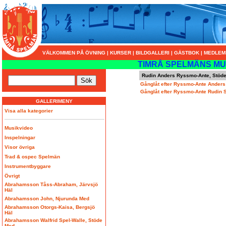
VÄLKOMMEN PÅ ÖVNING
|
KURSER
|
BILDGALLERI
|
GÄSTBOK
|
MEDLEM
TIMRÅ SPELMÄNS MU
Rudin Anders Ryssmo-Ante, Stöd
Gånglåt efter Ryssmo-Ante Ander
Gånglåt efter Ryssmo-Ante Rudin 
GALLERIMENY
Visa alla kategorier
Musikvideo
Inspelningar
Visor övriga
Trad & ospec Spelmän
Instrumentbyggare
Övrigt
Abrahamsson Tåss-Abraham, Järvsjö
Häl
Abrahamsson John, Njurunda Med
Abrahamsson Otorgs-Kaisa, Bergsjö
Häl
Abrahamsson Walfrid Spel-Walle, Stöde
Med