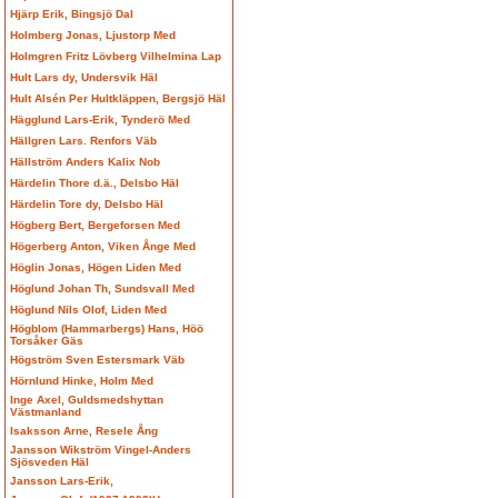
Hjärp Erik, Bingsjö Dal
Holmberg Jonas, Ljustorp Med
Holmgren Fritz Lövberg Vilhelmina Lap
Hult Lars dy, Undersvik Häl
Hult Alsén Per Hultkläppen, Bergsjö Häl
Hägglund Lars-Erik, Tynderö Med
Hällgren Lars. Renfors Väb
Hällström Anders Kalix Nob
Härdelin Thore d.ä., Delsbo Häl
Härdelin Tore dy, Delsbo Häl
Högberg Bert, Bergeforsen Med
Högerberg Anton, Viken Ånge Med
Höglin Jonas, Högen Liden Med
Höglund Johan Th, Sundsvall Med
Höglund Nils Olof, Liden Med
Högblom (Hammarbergs) Hans, Höö
Torsåker Gäs
Högström Sven Estersmark Väb
Hörnlund Hinke, Holm Med
Inge Axel, Guldsmedshyttan
Västmanland
Isaksson Arne, Resele Ång
Jansson Wikström Vingel-Anders
Sjösveden Häl
Jansson Lars-Erik,