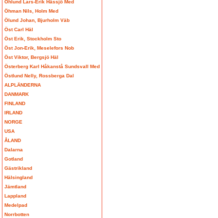
Öhlund Lars-Erik Hässjö Med
Öhman Nils, Holm Med
Ölund Johan, Bjurholm Väb
Öst Carl Häl
Öst Erik, Stockholm Sto
Öst Jon-Erik, Meselefors Nob
Öst Viktor, Bergsjö Häl
Österberg Karl Håkanstå Sundsvall Med
Östlund Nelly, Rossberga Dal
ALPLÄNDERNA
DANMARK
FINLAND
IRLAND
NORGE
USA
ÅLAND
Dalarna
Gotland
Gästrikland
Hälsingland
Jämtland
Lappland
Medelpad
Norrbotten