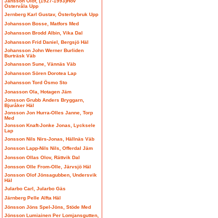
Jansson Olof, (1927-1993)Hov
Östervåla Upp
Jernberg Karl Gustav, Österbybruk Upp
Johansson Bosse, Matfors Med
Johansson Brodd Albin, Vika Dal
Johansson Frid Daniel, Bergsjö Häl
Johansson John Werner Burliden
Burträsk Väb
Johansson Sune, Vännäs Väb
Johansson Sören Dorotea Lap
Johansson Tord Ösmo Sto
Jonasson Ola, Hotagen Jäm
Jonsson Grubb Anders Bryggarn,
Bjuråker Häl
Jonsson Jon Hurra-Olles Janne, Torp
Med
Jonsson Knaft-Jonke Jonas, Lycksele
Lap
Jonsson Nils Nirs-Jonas, Hällnäs Väb
Jonsson Lapp-Nils Nils, Offerdal Jäm
Jonsson Ollas Olov, Rättvik Dal
Jonsson Olle From-Olle, Järvsjö Häl
Jonsson Olof Jönsagubben, Undersvik
Häl
Jularbo Carl, Jularbo Gäs
Järnberg Pelle Alfta Häl
Jönsson Jöns Spel-Jöns, Stöde Med
Jönsson Lumiainen Per Lomjansgutten,