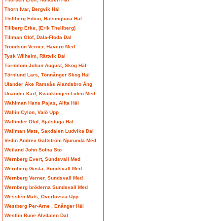
Thorn Ivar, Bergvik Häl
Thillberg Edvin, Hälsingtuna Häl
Tillberg Erke, (Erik Thellberg)
Tillman Olof, Dala-Floda Dal
Trondson Verner, Haverö Med
Tysk Wilhelm, Rättvik Dal
Törnblom Johan August, Skog Häl
Törnlund Lars, Tönnånger Skog Häl
Ulander Åke Ramsås Älandsbro Ång
Unander Karl, Kväcklingen Liden Med
Wahlman Hans Pajas, Alfta Häl
Wallin Cylon, Valö Upp
Wallinder Olof, Själstuga Häl
Wallman Mats, Saxdalen Ludvika Dal
Vedin Andrev Galtström Njurunda Med
Weiland John Solna Sto
Wernberg Evert, Sundsvall Med
Wernberg Gösta, Sundsvall Med
Wernberg Verner, Sundsvall Med
Wernberg bröderna Sundsvall Med
Wesslén Mats, Överlövsta Upp
Westberg Per-Arne , Enånger Häl
Westlin Rune Älvdalen Dal