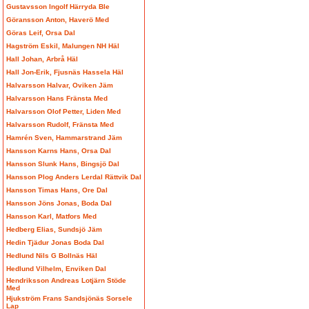
Gustavsson Ingolf Härryda Ble
Göransson Anton, Haverö Med
Göras Leif, Orsa Dal
Hagström Eskil, Malungen NH Häl
Hall Johan, Arbrå Häl
Hall Jon-Erik, Fjusnäs Hassela Häl
Halvarsson Halvar, Oviken Jäm
Halvarsson Hans Fränsta Med
Halvarsson Olof Petter, Liden Med
Halvarsson Rudolf, Fränsta Med
Hamrén Sven, Hammarstrand Jäm
Hansson Karns Hans, Orsa Dal
Hansson Slunk Hans, Bingsjö Dal
Hansson Plog Anders Lerdal Rättvik Dal
Hansson Timas Hans, Ore Dal
Hansson Jöns Jonas, Boda Dal
Hansson Karl, Matfors Med
Hedberg Elias, Sundsjö Jäm
Hedin Tjädur Jonas Boda Dal
Hedlund Nils G Bollnäs Häl
Hedlund Vilhelm, Enviken Dal
Hendriksson Andreas Lotjärn Stöde
Med
Hjukström Frans Sandsjönäs Sorsele
Lap