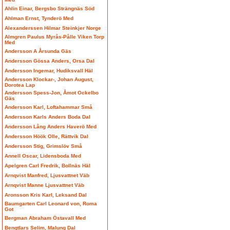
Ahlin Einar, Bergsbo Strängnäs Söd
Ahlman Ernst, Tynderö Med
Alexanderssen Hilmar Steinkjer Norge
Almgren Paulus Myrås-Pålle Viken Torp
Med
Andersson A Årsunda Gäs
Andersson Gössa Anders, Orsa Dal
Andersson Ingemar, Hudiksvall Häl
Andersson Klockar-, Johan August,
Dorotea Lap
Andersson Spess-Jon, Åmot Ockelbo
Gäs
Andersson Karl, Loftahammar Små
Andersson Karls Anders Boda Dal
Andersson Lång Anders Haverö Med
Andersson Höök Olle, Rättvik Dal
Andersson Stig, Grimslöv Små
Annell Oscar, Lidensboda Med
Apelgren Carl Fredrik, Bollnäs Häl
Arnqvist Manfred, Ljusvattnet Väb
Arnqvist Manne Ljusvattnet Väb
Aronsson Kris Karl, Leksand Dal
Baumgarten Carl Leonard von, Roma
Got
Bergman Abraham Östavall Med
Bengtlars Selim, Malung Dal