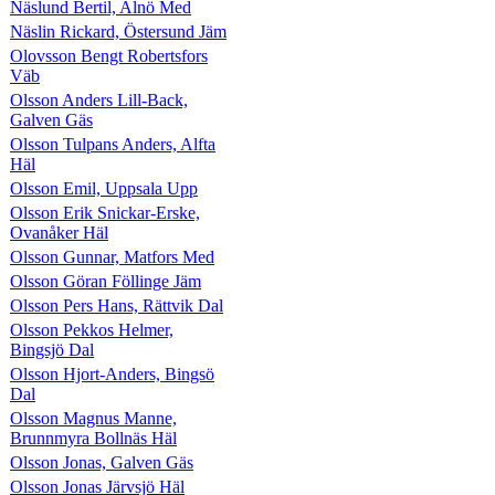
Näslund Bertil, Alnö Med
Näslin Rickard, Östersund Jäm
Olovsson Bengt Robertsfors
Väb
Olsson Anders Lill-Back,
Galven Gäs
Olsson Tulpans Anders, Alfta
Häl
Olsson Emil, Uppsala Upp
Olsson Erik Snickar-Erske,
Ovanåker Häl
Olsson Gunnar, Matfors Med
Olsson Göran Föllinge Jäm
Olsson Pers Hans, Rättvik Dal
Olsson Pekkos Helmer,
Bingsjö Dal
Olsson Hjort-Anders, Bingsö
Dal
Olsson Magnus Manne,
Brunnmyra Bollnäs Häl
Olsson Jonas, Galven Gäs
Olsson Jonas Järvsjö Häl