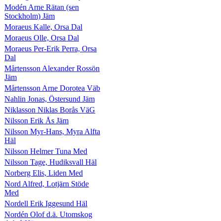
Modén Arne Rätan (sen
Stockholm) Jäm
Moraeus Kalle, Orsa Dal
Moraeus Olle, Orsa Dal
Moraeus Per-Erik Perra, Orsa
Dal
Mårtensson Alexander Rossön
Jäm
Mårtensson Arne Dorotea Väb
Nahlin Jonas, Östersund Jäm
Niklasson Niklas Borås VäG
Nilsson Erik Ås Jäm
Nilsson Myr-Hans, Myra Alfta
Häl
Nilsson Helmer Tuna Med
Nilsson Tage, Hudiksvall Häl
Norberg Elis, Liden Med
Nord Alfred, Lotjärn Stöde
Med
Nordell Erik Iggesund Häl
Nordén Olof d.ä. Utomskog