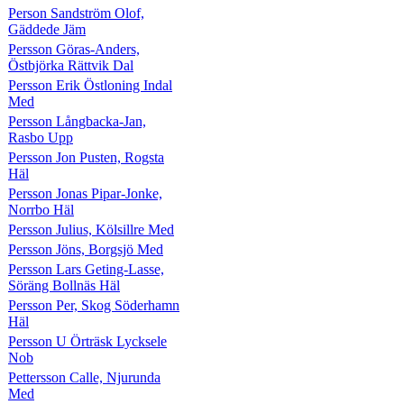
Person Sandström Olof,
Gäddede Jäm
Persson Göras-Anders,
Östbjörka Rättvik Dal
Persson Erik Östloning Indal
Med
Persson Långbacka-Jan,
Rasbo Upp
Persson Jon Pusten, Rogsta
Häl
Persson Jonas Pipar-Jonke,
Norrbo Häl
Persson Julius, Kölsillre Med
Persson Jöns, Borgsjö Med
Persson Lars Geting-Lasse,
Söräng Bollnäs Häl
Persson Per, Skog Söderhamn
Häl
Persson U Örträsk Lycksele
Nob
Pettersson Calle, Njurunda
Med