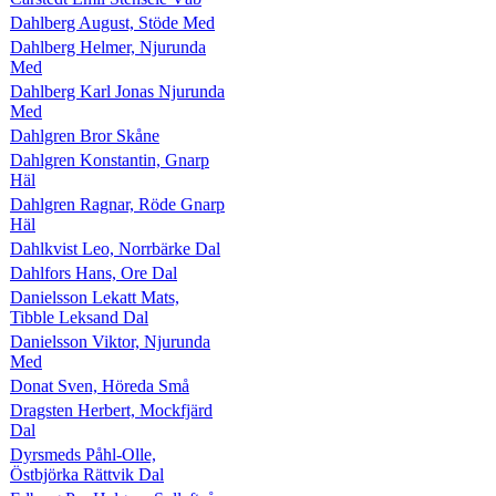
Dahlberg August, Stöde Med
Dahlberg Helmer, Njurunda
Med
Dahlberg Karl Jonas Njurunda
Med
Dahlgren Bror Skåne
Dahlgren Konstantin, Gnarp
Häl
Dahlgren Ragnar, Röde Gnarp
Häl
Dahlkvist Leo, Norrbärke Dal
Dahlfors Hans, Ore Dal
Danielsson Lekatt Mats,
Tibble Leksand Dal
Danielsson Viktor, Njurunda
Med
Donat Sven, Höreda Små
Dragsten Herbert, Mockfjärd
Dal
Dyrsmeds Påhl-Olle,
Östbjörka Rättvik Dal