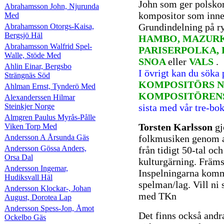
John som ger polsko
Abrahamsson John, Njurunda
kompositor som inne
Med
Grundindelning på r
Abrahamsson Otorgs-Kaisa,
Bergsjö Häl
HAMBO, MAZURK
Abrahamsson Walfrid Spel-
PARISERPOLKA, 
Walle, Stöde Med
SNOA
eller
VALS
.
Ahlin Einar, Bergsbo
I övrigt kan du söka
Strängnäs Söd
KOMPOSITÖRS N
Ahlman Ernst, Tynderö Med
KOMPOSITÖREN
Alexanderssen Hilmar
Steinkjer Norge
sista med vår tre-bo
Almgren Paulus Myrås-Pålle
Torsten Karlsson
gj
Viken Torp Med
Andersson A Årsunda Gäs
folkmusiken genom a
Andersson Gössa Anders,
från tidigt 50-tal oc
Orsa Dal
kulturgärning. Främs
Andersson Ingemar,
Inspelningarna komme
Hudiksvall Häl
spelman/lag. Vill ni 
Andersson Klockar-, Johan
med TKn
August, Dorotea Lap
Andersson Spess-Jon, Åmot
Det finns också andr
Ockelbo Gäs