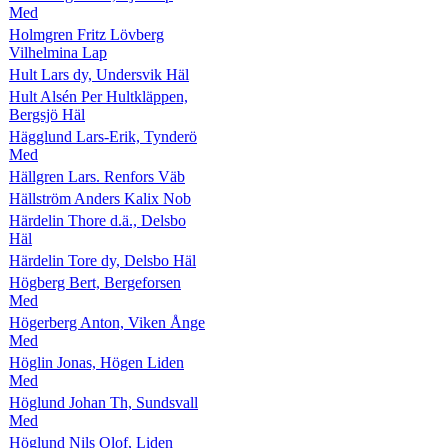
Med
Holmgren Fritz Lövberg
Vilhelmina Lap
Hult Lars dy, Undersvik Häl
Hult Alsén Per Hultkläppen,
Bergsjö Häl
Hägglund Lars-Erik, Tynderö
Med
Hällgren Lars. Renfors Väb
Hällström Anders Kalix Nob
Härdelin Thore d.ä., Delsbo
Häl
Härdelin Tore dy, Delsbo Häl
Högberg Bert, Bergeforsen
Med
Högerberg Anton, Viken Ånge
Med
Höglin Jonas, Högen Liden
Med
Höglund Johan Th, Sundsvall
Med
Höglund Nils Olof, Liden