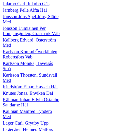
Jularbo Carl, Jularbo Gäs
Järnberg Pelle Alfta Häl
Jönsson Jöns Spel-Jöns, Stöde
Med
Jönsson Lumiainen Per
Lomjansgutten, Gräsmark Väb
Kallberg Edvard, Österström
Med
Karlsson Konrad Överklinten
Robertsfors Vab
Karlsson Monika, Tävelsås
Små
Karlsson Thorsten, Sundsvall
Med
Kindström Einar, Hassela Häl
Knutes Jonas, Enviken Dal
Källman Johan Edvin Östanbo
Sandarne Häl
Källman Manfred Tynderö
Med
Lager Carl, Gryttby Upp
Lagergren Helmer, Matfors