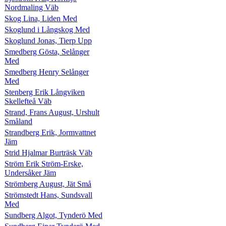
Nordmaling Väb
Skog Lina, Liden Med
Skoglund i Långskog Med
Skoglund Jonas, Tierp Upp
Smedberg Gösta, Selånger
Med
Smedberg Henry Selånger
Med
Stenberg Erik Långviken
Skellefteå Väb
Strand, Frans August, Urshult
Småland
Strandberg Erik, Jormvattnet
Jäm
Strid Hjalmar Burträsk Väb
Ström Erik Ström-Erske,
Undersåker Jäm
Strömberg August, Jät Små
Strömstedt Hans, Sundsvall
Med
Sundberg Algot, Tynderö Med