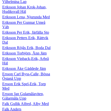
Vilhelmina Lap
Eriksson Johan Krok-Johan,
Hudiksvall Häl
Eriksson Lena, Njurunda Med
Eriksson Per Gunnar Umeå
Väb
Eriksson Per Erik, Järfälla Sto
Eriksson Petters Erik, Rättvik
Dal
Eriksson Röjås Erik, Boda Dal
Eriksson Torbjörn, Ånn Jäm
Eriksson Vinback-Erik, Arbrå
Häl
Eriksson Åke Gäddede Jäm
Ersson Carl Byss-Calle, Bössa
Östanå Upp
Ersson Erik Spel-Erik, Torp
Med
Ersson Jan Gulamålaviten,
Gålarmåla Upp
Falk Gullik Alfred, Alby Med
Falk Anders