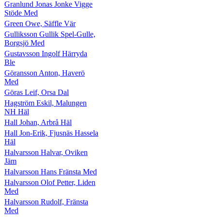
Granlund Jonas Jonke Vigge
Stöde Med
Green Owe, Säffle Vär
Gulliksson Gullik Spel-Gulle,
Borgsjö Med
Gustavsson Ingolf Härryda
Ble
Göransson Anton, Haverö
Med
Göras Leif, Orsa Dal
Hagström Eskil, Malungen
NH Häl
Hall Johan, Arbrå Häl
Hall Jon-Erik, Fjusnäs Hassela
Häl
Halvarsson Halvar, Oviken
Jäm
Halvarsson Hans Fränsta Med
Halvarsson Olof Petter, Liden
Med
Halvarsson Rudolf, Fränsta
Med