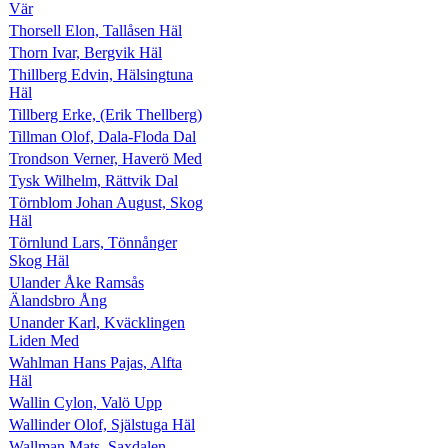
Vär
Thorsell Elon, Tallåsen Häl
Thorn Ivar, Bergvik Häl
Thillberg Edvin, Hälsingtuna
Häl
Tillberg Erke, (Erik Thellberg)
Tillman Olof, Dala-Floda Dal
Trondson Verner, Haverö Med
Tysk Wilhelm, Rättvik Dal
Törnblom Johan August, Skog
Häl
Törnlund Lars, Tönnånger
Skog Häl
Ulander Åke Ramsås
Älandsbro Ång
Unander Karl, Kväcklingen
Liden Med
Wahlman Hans Pajas, Alfta
Häl
Wallin Cylon, Valö Upp
Wallinder Olof, Själstuga Häl
Wallman Mats, Saxdalen