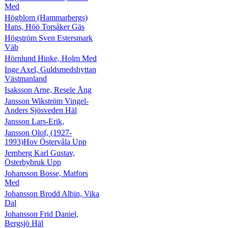
Med
Högblom (Hammarbergs)
Hans, Höö Torsåker Gäs
Högström Sven Estersmark
Väb
Hörnlund Hinke, Holm Med
Inge Axel, Guldsmedshyttan
Västmanland
Isaksson Arne, Resele Ång
Jansson Wikström Vingel-
Anders Sjösveden Häl
Jansson Lars-Erik,
Jansson Olof, (1927-
1993)Hov Östervåla Upp
Jernberg Karl Gustav,
Österbybruk Upp
Johansson Bosse, Matfors
Med
Johansson Brodd Albin, Vika
Dal
Johansson Frid Daniel,
Bergsjö Häl