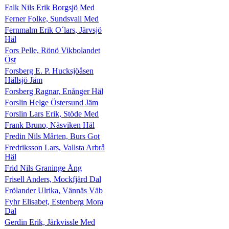
Falk Nils Erik Borgsjö Med
Ferner Folke, Sundsvall Med
Fernmalm Erik O´lars, Järvsjö
Häl
Fors Pelle, Rönö Vikbolandet
Öst
Forsberg E. P. Hucksjöåsen
Hällsjö Jäm
Forsberg Ragnar, Enånger Häl
Forslin Helge Östersund Jäm
Forslin Lars Erik, Stöde Med
Frank Bruno, Näsviken Häl
Fredin Nils Mårten, Burs Got
Fredriksson Lars, Vallsta Arbrå
Häl
Frid Nils Graninge Ång
Frisell Anders, Mockfjärd Dal
Frölander Ulrika, Vännäs Väb
Fyhr Elisabet, Estenberg Mora
Dal
Gerdin Erik, Järkvissle Med