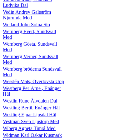
Ludvika Dal
Vedin Andrev Galtström
Njurunda Med
Weiland John Solna Sto
Wernberg Evert, Sundsvall
Med
Wernberg Gösta, Sundsvall
Med
Wernberg Verner, Sundsvall
Med
Wernberg bröderna Sundsvall
Med
Wesslén Mats, Överlövsta Upp
Westberg Per-Arne , Enånger
Häl
Westlin Rune Älvdalen Dal
Westling Bertil, Enånger Häl
Westling Ejnar Ljusdal Häl
Vestman Sven Ljustorp Med
Wiberg Agneta Timrå Med
Widman Karl Oskar Kusmark