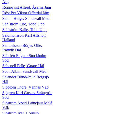
Ång
Rönnqvist Alfred, Åsarna Jäm
Röst Per Viktor Offerdal Jäm
Sahlin Helge, Sundsvall Med
Sahlström Eric, Tobo Upp
Sahlström Kalle, Tobo Upp
Salomonsson Karl Alfshög
Halland
Samuelsson Börjes-Olle,
Rättvik Dal
Schelén Ragnar Stockholm
Söd
Schenell Pelle, Gnarp Häl
Scott Albin, Sundsvall Med
Selander Blind-Pelle Bergsjö
Häl
Sjöblom Thore, Vännäs Väb
Sjögren Karl Gustav Strängnäs
Söd
Sjöström Arvid Lainejaur Malå
Väb
Sjöström Ivar, Hörnsjö