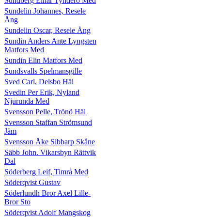
Sundberg Einar Tynderö Med
Sundelin Johannes, Resele
Ång
Sundelin Oscar, Resele Ång
Sundin Anders Ante Lyngsten
Matfors Med
Sundin Elin Matfors Med
Sundsvalls Spelmansgille
Sved Carl, Delsbo Häl
Svedin Per Erik, Nyland
Njurunda Med
Svensson Pelle, Trönö Häl
Svensson Staffan Strömsund
Jäm
Svensson Åke Sibbarp Skåne
Säbb John. Vikarsbyn Rättvik
Dal
Söderberg Leif, Timrå Med
Söderqvist Gustav
Söderlundh Bror Axel Lille-
Bror Sto
Söderqvist Adolf Mangskog