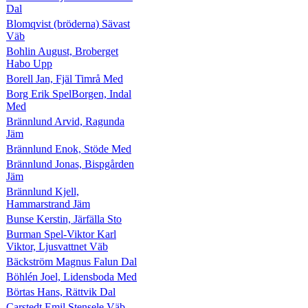
Dal
Blomqvist (bröderna) Sävast
Väb
Bohlin August, Broberget
Habo Upp
Borell Jan, Fjäl Timrå Med
Borg Erik SpelBorgen, Indal
Med
Brännlund Arvid, Ragunda
Jäm
Brännlund Enok, Stöde Med
Brännlund Jonas, Bispgården
Jäm
Brännlund Kjell,
Hammarstrand Jäm
Bunse Kerstin, Järfälla Sto
Burman Spel-Viktor Karl
Viktor, Ljusvattnet Väb
Bäckström Magnus Falun Dal
Böhlén Joel, Lidensboda Med
Börtas Hans, Rättvik Dal
Carstedt Emil Stensele Väb