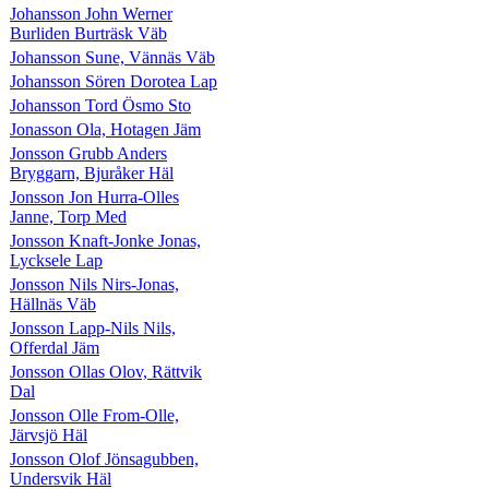
Johansson John Werner
Burliden Burträsk Väb
Johansson Sune, Vännäs Väb
Johansson Sören Dorotea Lap
Johansson Tord Ösmo Sto
Jonasson Ola, Hotagen Jäm
Jonsson Grubb Anders
Bryggarn, Bjuråker Häl
Jonsson Jon Hurra-Olles
Janne, Torp Med
Jonsson Knaft-Jonke Jonas,
Lycksele Lap
Jonsson Nils Nirs-Jonas,
Hällnäs Väb
Jonsson Lapp-Nils Nils,
Offerdal Jäm
Jonsson Ollas Olov, Rättvik
Dal
Jonsson Olle From-Olle,
Järvsjö Häl
Jonsson Olof Jönsagubben,
Undersvik Häl