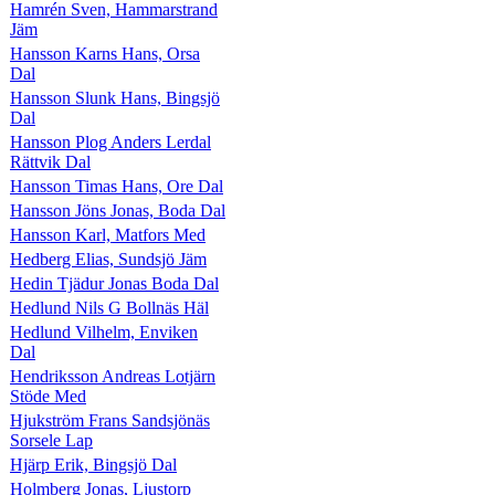
Hamrén Sven, Hammarstrand
Jäm
Hansson Karns Hans, Orsa
Dal
Hansson Slunk Hans, Bingsjö
Dal
Hansson Plog Anders Lerdal
Rättvik Dal
Hansson Timas Hans, Ore Dal
Hansson Jöns Jonas, Boda Dal
Hansson Karl, Matfors Med
Hedberg Elias, Sundsjö Jäm
Hedin Tjädur Jonas Boda Dal
Hedlund Nils G Bollnäs Häl
Hedlund Vilhelm, Enviken
Dal
Hendriksson Andreas Lotjärn
Stöde Med
Hjukström Frans Sandsjönäs
Sorsele Lap
Hjärp Erik, Bingsjö Dal
Holmberg Jonas, Ljustorp