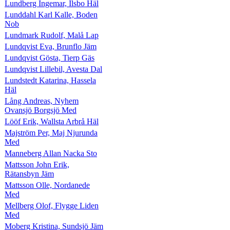
Lundberg Ingemar, Ilsbo Häl
Lunddahl Karl Kalle, Boden
Nob
Lundmark Rudolf, Malå Lap
Lundqvist Eva, Brunflo Jäm
Lundqvist Gösta, Tierp Gäs
Lundqvist Lillebil, Avesta Dal
Lundstedt Katarina, Hassela
Häl
Lång Andreas, Nyhem
Ovansjö Borgsjö Med
Lööf Erik, Wallsta Arbrå Häl
Majström Per, Maj Njurunda
Med
Manneberg Allan Nacka Sto
Mattsson John Erik,
Rätansbyn Jäm
Mattsson Olle, Nordanede
Med
Mellberg Olof, Flygge Liden
Med
Moberg Kristina, Sundsjö Jäm