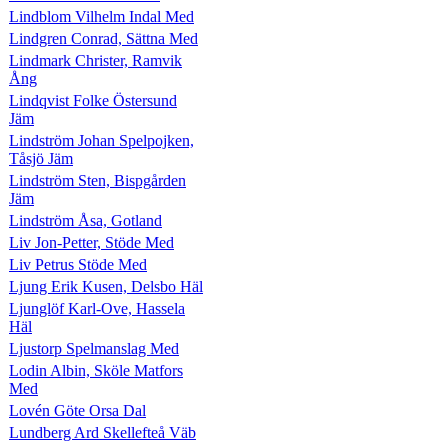
Lindblom Vilhelm Indal Med
Lindgren Conrad, Sättna Med
Lindmark Christer, Ramvik
Ång
Lindqvist Folke Östersund
Jäm
Lindström Johan Spelpojken,
Tåsjö Jäm
Lindström Sten, Bispgården
Jäm
Lindström Åsa, Gotland
Liv Jon-Petter, Stöde Med
Liv Petrus Stöde Med
Ljung Erik Kusen, Delsbo Häl
Ljunglöf Karl-Ove, Hassela
Häl
Ljustorp Spelmanslag Med
Lodin Albin, Sköle Matfors
Med
Lovén Göte Orsa Dal
Lundberg Ard Skellefteå Väb