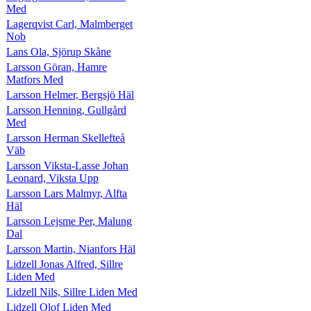
Med
Lagerqvist Carl, Malmberget
Nob
Lans Ola, Sjörup Skåne
Larsson Göran, Hamre
Matfors Med
Larsson Helmer, Bergsjö Häl
Larsson Henning, Gullgård
Med
Larsson Herman Skellefteå
Väb
Larsson Viksta-Lasse Johan
Leonard, Viksta Upp
Larsson Lars Malmyr, Alfta
Häl
Larsson Lejsme Per, Malung
Dal
Larsson Martin, Nianfors Häl
Lidzell Jonas Alfred, Sillre
Liden Med
Lidzell Nils, Sillre Liden Med
Lidzell Olof Liden Med