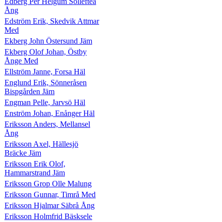
Edberg Per Helgum Sollefteå
Ång
Edström Erik, Skedvik Attmar
Med
Ekberg John Östersund Jäm
Ekberg Olof Johan, Östby
Ånge Med
Ellström Janne, Forsa Häl
Englund Erik, Sönneråsen
Bispgården Jäm
Engman Pelle, Jarvsö Häl
Enström Johan, Enånger Häl
Eriksson Anders, Mellansel
Ång
Eriksson Axel, Hällesjö
Bräcke Jäm
Eriksson Erik Olof,
Hammarstrand Jäm
Eriksson Grop Olle Malung
Eriksson Gunnar, Timrå Med
Eriksson Hjalmar Säbrå Ång
Eriksson Holmfrid Bäsksele