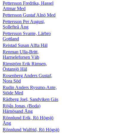
Pettersson Fredrika, Hassel
Attmar Med
Pettersson Gustaf Alnö Med
Pettersson Per August,
Sollefteå Ång
Pettersson Svante, Lärbro
Gottland
Reistad Susan Alfta Häl
Renman Ulla-Britt,
Harrseleforsen Väb
Rimström Erik Rimsen,
Östansjö Häl
Rosenberg Anders Gustaf,
Nora Söd
Rudin Anders Ryssmo-Ante,
Stöde Med
Rådberg Joel, Sandviken Gäs
Röjås Jonas, (Boda)
Härnösand Ång
Rönnlund Erik, Rö Högsjö
Ång
Rönnlund Walfrid, Rö Högsjö