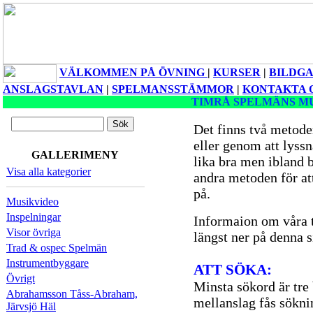
VÄLKOMMEN PÅ ÖVNING
|
KURSER
|
BILDGA
ANSLAGSTAVLAN
|
SPELMANSSTÄMMOR
|
KONTAKTA 
TIMRÅ SPELMÄNS M
Det finns två metoder 
eller genom att lyss
GALLERIMENY
lika bra men ibland 
Visa alla kategorier
andra metoden för att 
på.
Musikvideo
Inspelningar
Informaion om våra t
Visor övriga
längst ner på denna s
Trad & ospec Spelmän
Instrumentbyggare
ATT SÖKA:
Övrigt
Minsta sökord är tre
Abrahamsson Tåss-Abraham,
mellanslag fås sökni
Järvsjö Häl