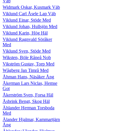
Väb
Widmark Oskar, Kusmark Väb
Viklund Carl Åsele Lap Väb
Viklund Einar, Stöde Med
Viklund Johan, Hullsjön Med
Viklund Karin, Hög Häl
Viklund Ragnvald Söråker
Med
Viklund Sven, Stöde Med
Wiksten, Böle Råneå Nob
Vikström Gustav, Torp Med
Wågberg Jan Timrå Med
Åhman Hans, Näsåker Ång
Åkerman Lars Niclas, Hemse
Got
Åkerström Sven, Forsa Häl
Åsbrink Bengt, Skog Häl
Ählander Herman Torsboda
Med
Älander Hjalmar, Kammartjärn
Ång