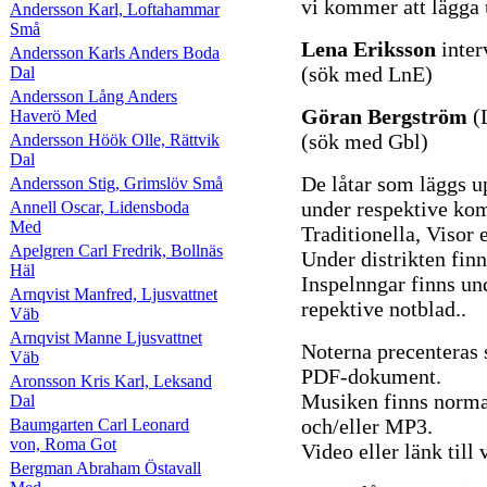
vi kommer att lägga 
Andersson Karl, Loftahammar
Små
Lena Eriksson
inter
Andersson Karls Anders Boda
(sök med LnE)
Dal
Andersson Lång Anders
Göran Bergström
(
Haverö Med
(sök med Gbl)
Andersson Höök Olle, Rättvik
Dal
De låtar som läggs u
Andersson Stig, Grimslöv Små
under respektive komp
Annell Oscar, Lidensboda
Med
Traditionella, Visor e
Apelgren Carl Fredrik, Bollnäs
Under distrikten finn
Häl
Inspelnngar finns un
Arnqvist Manfred, Ljusvattnet
repektive notblad..
Väb
Arnqvist Manne Ljusvattnet
Noterna precenteras
Väb
PDF-dokument.
Aronsson Kris Karl, Leksand
Musiken finns norma
Dal
och/eller MP3.
Baumgarten Carl Leonard
von, Roma Got
Video eller länk til
Bergman Abraham Östavall