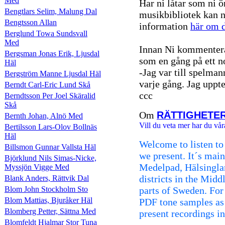
Med
Har ni låtar som ni ö
Bengtlars Selim, Malung Dal
musikbibliotek kan n
Bengtsson Allan
information
här om d
Berglund Towa Sundsvall
Med
Innan Ni kommentera
Bergsman Jonas Erik, Ljusdal
som en gång på ett n
Häl
-Jag var till spelman
Bergström Manne Ljusdal Häl
varje gång. Jag uppte
Berndt Carl-Eric Lund Skå
ccc
Berndtsson Per Joel Skäralid
Skå
Om
RÄTTIGHETE
Bernth Johan, Alnö Med
Vill du veta mer har du vår
Bertilsson Lars-Olov Bollnäs
Häl
Welcome to listen to
Billsmon Gunnar Vallsta Häl
we present. It´s mai
Björklund Nils Simas-Nicke,
Medelpad, Hälsingla
Myssjön Vigge Med
districts in the Mid
Blank Anders, Rättvik Dal
Blom John Stockholm Sto
parts of Sweden. For 
Blom Mattias, Bjuråker Häl
PDF tone samples as
Blomberg Petter, Sättna Med
present recordings i
Blomfeldt Hjalmar Stor Tuna