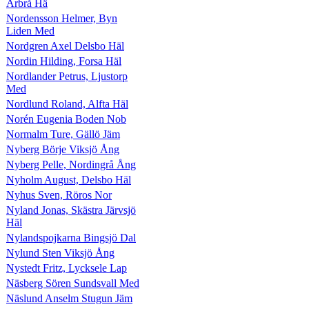
Arbrå Hä
Nordensson Helmer, Byn
Liden Med
Nordgren Axel Delsbo Häl
Nordin Hilding, Forsa Häl
Nordlander Petrus, Ljustorp
Med
Nordlund Roland, Alfta Häl
Norén Eugenia Boden Nob
Normalm Ture, Gällö Jäm
Nyberg Börje Viksjö Ång
Nyberg Pelle, Nordingrå Ång
Nyholm August, Delsbo Häl
Nyhus Sven, Röros Nor
Nyland Jonas, Skästra Järvsjö
Häl
Nylandspojkarna Bingsjö Dal
Nylund Sten Viksjö Ång
Nystedt Fritz, Lycksele Lap
Näsberg Sören Sundsvall Med
Näslund Anselm Stugun Jäm