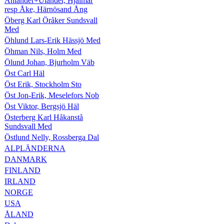
Ählander+Ulander, Hjalmar
resp Åke, Härnösand Ång
Öberg Karl Öråker Sundsvall
Med
Öhlund Lars-Erik Hässjö Med
Öhman Nils, Holm Med
Ölund Johan, Bjurholm Väb
Öst Carl Häl
Öst Erik, Stockholm Sto
Öst Jon-Erik, Meselefors Nob
Öst Viktor, Bergsjö Häl
Österberg Karl Håkanstå
Sundsvall Med
Östlund Nelly, Rossberga Dal
ALPLÄNDERNA
DANMARK
FINLAND
IRLAND
NORGE
USA
ÅLAND