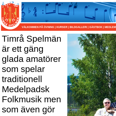
VÄLKOMMEN PÅ ÖVNING
|
KURSER
|
BILDGALLERI
|
GÄSTBOK
|
MEDLEM
Timrå Spelmän
är ett gäng
glada amatörer
som spelar
traditionell
Medelpadsk
Folkmusik men
som även gör