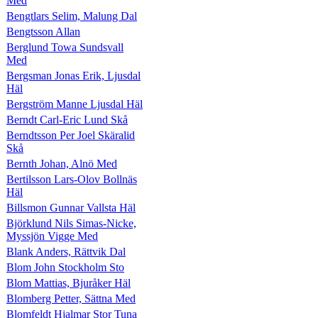
Med
Bengtlars Selim, Malung Dal
Bengtsson Allan
Berglund Towa Sundsvall
Med
Bergsman Jonas Erik, Ljusdal
Häl
Bergström Manne Ljusdal Häl
Berndt Carl-Eric Lund Skå
Berndtsson Per Joel Skäralid
Skå
Bernth Johan, Alnö Med
Bertilsson Lars-Olov Bollnäs
Häl
Billsmon Gunnar Vallsta Häl
Björklund Nils Simas-Nicke,
Myssjön Vigge Med
Blank Anders, Rättvik Dal
Blom John Stockholm Sto
Blom Mattias, Bjuråker Häl
Blomberg Petter, Sättna Med
Blomfeldt Hjalmar Stor Tuna