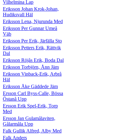
Vilhelmina Lap
Eriksson Johan Krok-Johan,
Hudiksvall Häl
Eriksson Lena, Njurunda Med
Eriksson Per Gunnar Umeå
Väb
Eriksson Per Erik, Järfälla Sto
Eriksson Petters Erik, Rättvik
Dal
Eriksson Röjås Erik, Boda Dal
Eriksson Torbjörn, Ånn Jäm
Eriksson Vinback-Erik, Arbrå
Häl
Eriksson Åke Gäddede Jäm
Ersson Carl Byss-Calle, Bössa
Östanå Upp
Ersson Erik Spel-Erik, Torp
Med
Ersson Jan Gulamålaviten,
Gålarmåla Upp
Falk Gullik Alfred, Alby Med
Falk Anders