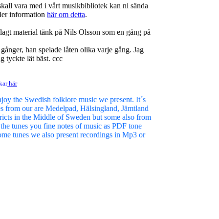
skall vara med i vårt musikbibliotek kan ni sända
r information
här om detta
.
agt material tänk på Nils Olsson som en gång på
o gånger, han spelade låten olika varje gång. Jag
 tyckte lät bäst. ccc
kar
här
njoy the Swedish folklore music we present. It´s
es from our are Medelpad, Hälsingland, Jämtland
icts in the Middle of Sweden but some also from
 the tunes you fine notes of music as PDF tone
ome tunes we also present recordings in Mp3 or