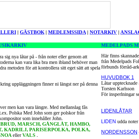
LLERI
|
GÄSTBOK
|
MEDLEMSSIDA
|
NOTARKIV
|
ANSLA
USIKARKIV
MEDELPADS M
Här finns skannade
ra sig nya låtar på - från noter eller genom att
från Medelpads Fo
toderna kan vara lika bra men ibland behöver man
förbunds förråd-ark
dra metoden för att kontrollera sitt eget sätt att spela
HUVUDBOK 1
Låtar upptecknade
kring uppläggningen finner ni längst ner på denna
Torsten Karlsson
För insperlningar se 
äver men kan vara längre. Med mellanslag fås
LIDENLÅTAR
 t.ex. Polska Med John som ger polskor från
ompositor som innehåller John.
LIDEN
udda noter
r
BRUD, MARSCH, GÅNGLÅT, HAMBO,
 KADRILJ, PARISERPOLKA, POLKA,
NORDENSSON
SNOA
eller
VALS
.