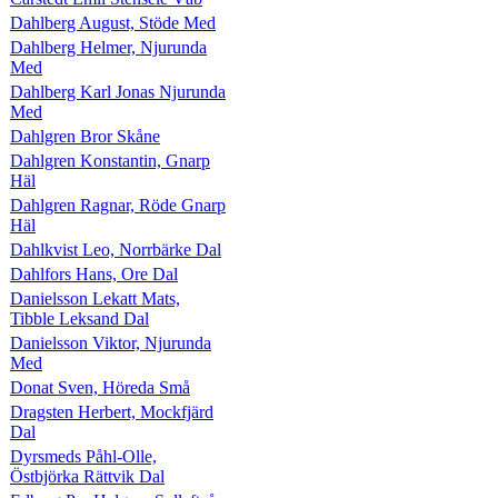
Dahlberg August, Stöde Med
Dahlberg Helmer, Njurunda
Med
Dahlberg Karl Jonas Njurunda
Med
Dahlgren Bror Skåne
Dahlgren Konstantin, Gnarp
Häl
Dahlgren Ragnar, Röde Gnarp
Häl
Dahlkvist Leo, Norrbärke Dal
Dahlfors Hans, Ore Dal
Danielsson Lekatt Mats,
Tibble Leksand Dal
Danielsson Viktor, Njurunda
Med
Donat Sven, Höreda Små
Dragsten Herbert, Mockfjärd
Dal
Dyrsmeds Påhl-Olle,
Östbjörka Rättvik Dal