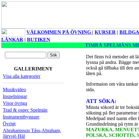
VÄLKOMMEN PÅ ÖVNING
|
KURSER
|
BILDGA
LÄNKAR
|
BUTIKEN
TIMRÅ SPELMÄNS M
Det finns två metoder att lä
lyssna på andra. Bägge me
också gå tillbaka till den an
GALLERIMENY
låten på.
Visa alla kategorier
Informaion om våra tankar 
Musikvideo
sida.
Inspelningar
ATT SÖKA:
Visor övriga
Minsta sökord är tre bokst
Trad & ospec Spelmän
sökning på fler parametrar
Instrumentbyggare
Medelpad med namn eller k
Övrigt
Grundindelning på rytm ä
MAZURKA, MENUETT,
Abrahamsson Tåss-Abraham,
POLSKA, SCHOTTIS, 
Järvsjö Häl