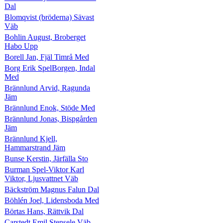
Dal
Blomqvist (bröderna) Sävast
Väb
Bohlin August, Broberget
Habo Upp
Borell Jan, Fjäl Timrå Med
Borg Erik SpelBorgen, Indal
Med
Brännlund Arvid, Ragunda
Jäm
Brännlund Enok, Stöde Med
Brännlund Jonas, Bispgården
Jäm
Brännlund Kjell,
Hammarstrand Jäm
Bunse Kerstin, Järfälla Sto
Burman Spel-Viktor Karl
Viktor, Ljusvattnet Väb
Bäckström Magnus Falun Dal
Böhlén Joel, Lidensboda Med
Börtas Hans, Rättvik Dal
Carstedt Emil Stensele Väb