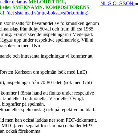
a eller delar av
MELODITITEL,
NILS OLSSON
n
eller SMEKNAMN, KOMPOSITÖRENS
KT
(det sista med vår tre-bokstavsförkortning).
en stor insatts för bevarandet av folkmusiken genom
lmanslag från tidigt 50-tal och fram till c:a 1965.
ärning. Främst skedde inspelningarn i Medelpad.
läggas upp under respektive spelman/lag. Vill ni
rna söker ni med TKn
nande och intresanta inspelningar vi kommer att
 Torsten Karlsson om spelmän (sök med LnE)
n), inspelningar från 70-80-talet. (sök med Gbl)
 kommer i första hand att finnas under respektive
 land eller Traditionella, Visor eller Övrigt.
a biografier på spelmän.
elman eller spelmanslag och på repektive notblad..
bild men kan också laddas ner som PDF-dokument.
 MIDI (även separat för stämma) och/eller MP3.
o kan också förekomma.