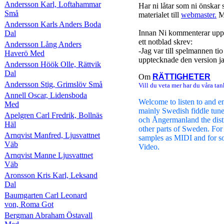
Andersson Karl, Loftahammar
Har ni låtar som ni önskar 
Små
materialet till
webmaster.
Me
Andersson Karls Anders Boda
Innan Ni kommenterar uppl
Dal
ett notblad skrev:
Andersson Lång Anders
-Jag var till spelmannen ti
Haverö Med
upptecknade den version jag
Andersson Höök Olle, Rättvik
Dal
Om
RÄTTIGHETER
Andersson Stig, Grimslöv Små
Vill du veta mer har du våra tan
Annell Oscar, Lidensboda
Welcome to listen to and e
Med
mainly Swedish fiddle tun
Apelgren Carl Fredrik, Bollnäs
och Ångermanland the distr
Häl
other parts of Sweden. For
Arnqvist Manfred, Ljusvattnet
samples as MIDI and for s
Väb
Video.
Arnqvist Manne Ljusvattnet
Väb
Aronsson Kris Karl, Leksand
Dal
Baumgarten Carl Leonard
von, Roma Got
Bergman Abraham Östavall