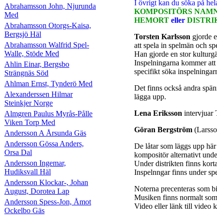
I övrigt kan du söka på
hel
Abrahamsson John, Njurunda
KOMPOSITÖRS NAMN 
Med
HEMORT
eller
DISTRI
Abrahamsson Otorgs-Kaisa,
Bergsjö Häl
Torsten Karlsson
gjorde 
Abrahamsson Walfrid Spel-
att spela in spelmän och spe
Walle, Stöde Med
Han gjorde en stor kulturg
Inspelningarna kommer att 
Ahlin Einar, Bergsbo
specifikt söka inspelninga
Strängnäs Söd
Ahlman Ernst, Tynderö Med
Det finns också andra spän
Alexanderssen Hilmar
lägga upp.
Steinkjer Norge
Lena Eriksson
intervjuar
Almgren Paulus Myrås-Pålle
Viken Torp Med
Göran Bergström
(Larsso
Andersson A Årsunda Gäs
Andersson Gössa Anders,
De låtar som läggs upp här
Orsa Dal
kompositör alternativt under
Andersson Ingemar,
Under distrikten finns kort
Hudiksvall Häl
Inspelnngar finns under sp
Andersson Klockar-, Johan
Noterna precenteras som 
August, Dorotea Lap
Musiken finns normalt som
Andersson Spess-Jon, Åmot
Video eller länk till vide
Ockelbo Gäs