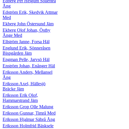
Edberg Per Helgum Sollefteå
Ång
Edström Erik, Skedvik Attmar
Med
Ekberg John Östersund Jäm
Ekberg Olof Johan, Östby
Ånge Med
Ellström Janne, Forsa Häl
Englund Erik, Sönneråsen
Bispgården Jäm
Engman Pelle, Jarvsö Häl
Enström Johan, Enånger Häl
Eriksson Anders, Mellansel
Ång
Eriksson Axel, Hällesjö
Bräcke Jäm
Eriksson Erik Olof,
Hammarstrand Jäm
Eriksson Grop Olle Malung
Eriksson Gunnar, Timrå Med
Eriksson Hjalmar Säbrå Ång
Eriksson Holmfrid Bäsksele