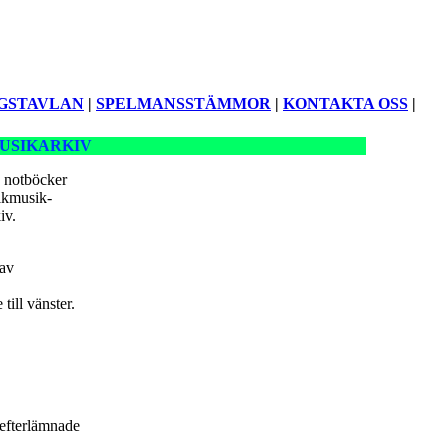
GSTAVLAN
|
SPELMANSSTÄMMOR
|
KONTAKTA OSS
|
USIKARKIV
 notböcker
lkmusik-
iv.
 av
till vänster.
efterlämnade