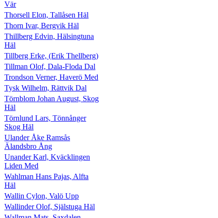
Vär
Thorsell Elon, Tallåsen Häl
Thorn Ivar, Bergvik Häl
Thillberg Edvin, Hälsingtuna
Häl
Tillberg Erke, (Erik Thellberg)
Tillman Olof, Dala-Floda Dal
Trondson Verner, Haverö Med
Tysk Wilhelm, Rättvik Dal
Törnblom Johan August, Skog
Häl
Törnlund Lars, Tönnånger
Skog Häl
Ulander Åke Ramsås
Älandsbro Ång
Unander Karl, Kväcklingen
Liden Med
Wahlman Hans Pajas, Alfta
Häl
Wallin Cylon, Valö Upp
Wallinder Olof, Själstuga Häl
Wallman Mats, Saxdalen