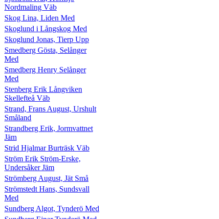
Nordmaling Väb
Skog Lina, Liden Med
Skoglund i Långskog Med
Skoglund Jonas, Tierp Upp
Smedberg Gösta, Selånger
Med
Smedberg Henry Selånger
Med
Stenberg Erik Långviken
Skellefteå Väb
Strand, Frans August, Urshult
Småland
Strandberg Erik, Jormvattnet
Jäm
Strid Hjalmar Burträsk Väb
Ström Erik Ström-Erske,
Undersåker Jäm
Strömberg August, Jät Små
Strömstedt Hans, Sundsvall
Med
Sundberg Algot, Tynderö Med