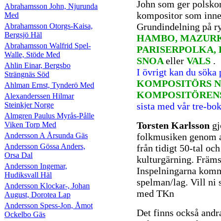
John som ger polsko
Abrahamsson John, Njurunda
kompositor som inne
Med
Grundindelning på r
Abrahamsson Otorgs-Kaisa,
Bergsjö Häl
HAMBO, MAZURK
Abrahamsson Walfrid Spel-
PARISERPOLKA, 
Walle, Stöde Med
SNOA
eller
VALS
.
Ahlin Einar, Bergsbo
I övrigt kan du söka
Strängnäs Söd
KOMPOSITÖRS N
Ahlman Ernst, Tynderö Med
KOMPOSITÖREN
Alexanderssen Hilmar
Steinkjer Norge
sista med vår tre-bo
Almgren Paulus Myrås-Pålle
Torsten Karlsson
gj
Viken Torp Med
Andersson A Årsunda Gäs
folkmusiken genom a
Andersson Gössa Anders,
från tidigt 50-tal oc
Orsa Dal
kulturgärning. Främs
Andersson Ingemar,
Inspelningarna komme
Hudiksvall Häl
spelman/lag. Vill ni 
Andersson Klockar-, Johan
med TKn
August, Dorotea Lap
Andersson Spess-Jon, Åmot
Det finns också andr
Ockelbo Gäs