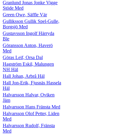
Granlund Jonas Jonke Vigge
Stöde Med
Green Owe, Säffle Vär
Gulliksson Gullik Spel-Gulle,
Borgsjö Med
Gustavsson Ingolf Härryda
Ble
Göransson Anton, Haverö
Med
Göras Leif, Orsa Dal
Hagström Eskil, Malungen
NH Häl
Hall Johan, Arbrå Häl
Hall Jon-Erik, Fjusnäs Hassela
Häl
Halvarsson Halvar, Oviken
Jäm
Halvarsson Hans Fränsta Med
Halvarsson Olof Petter, Liden
Med
Halvarsson Rudolf, Fränsta
Med