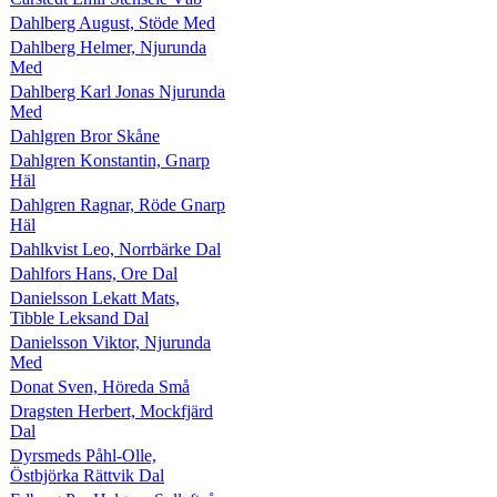
Dahlberg August, Stöde Med
Dahlberg Helmer, Njurunda
Med
Dahlberg Karl Jonas Njurunda
Med
Dahlgren Bror Skåne
Dahlgren Konstantin, Gnarp
Häl
Dahlgren Ragnar, Röde Gnarp
Häl
Dahlkvist Leo, Norrbärke Dal
Dahlfors Hans, Ore Dal
Danielsson Lekatt Mats,
Tibble Leksand Dal
Danielsson Viktor, Njurunda
Med
Donat Sven, Höreda Små
Dragsten Herbert, Mockfjärd
Dal
Dyrsmeds Påhl-Olle,
Östbjörka Rättvik Dal