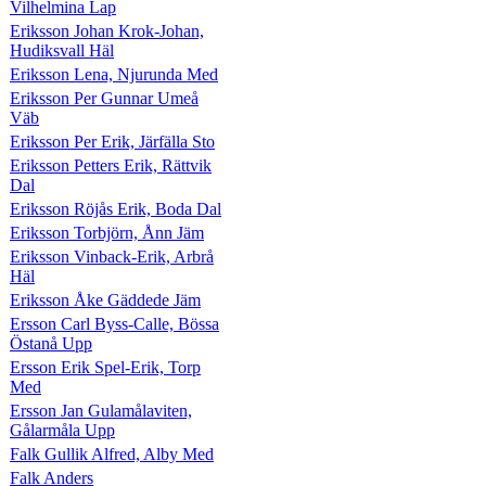
Vilhelmina Lap
Eriksson Johan Krok-Johan,
Hudiksvall Häl
Eriksson Lena, Njurunda Med
Eriksson Per Gunnar Umeå
Väb
Eriksson Per Erik, Järfälla Sto
Eriksson Petters Erik, Rättvik
Dal
Eriksson Röjås Erik, Boda Dal
Eriksson Torbjörn, Ånn Jäm
Eriksson Vinback-Erik, Arbrå
Häl
Eriksson Åke Gäddede Jäm
Ersson Carl Byss-Calle, Bössa
Östanå Upp
Ersson Erik Spel-Erik, Torp
Med
Ersson Jan Gulamålaviten,
Gålarmåla Upp
Falk Gullik Alfred, Alby Med
Falk Anders