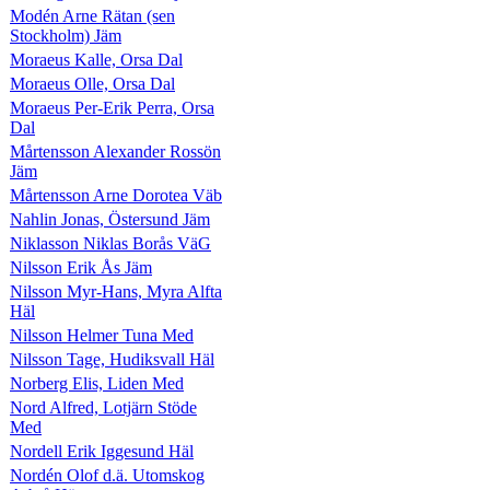
Modén Arne Rätan (sen
Stockholm) Jäm
Moraeus Kalle, Orsa Dal
Moraeus Olle, Orsa Dal
Moraeus Per-Erik Perra, Orsa
Dal
Mårtensson Alexander Rossön
Jäm
Mårtensson Arne Dorotea Väb
Nahlin Jonas, Östersund Jäm
Niklasson Niklas Borås VäG
Nilsson Erik Ås Jäm
Nilsson Myr-Hans, Myra Alfta
Häl
Nilsson Helmer Tuna Med
Nilsson Tage, Hudiksvall Häl
Norberg Elis, Liden Med
Nord Alfred, Lotjärn Stöde
Med
Nordell Erik Iggesund Häl
Nordén Olof d.ä. Utomskog