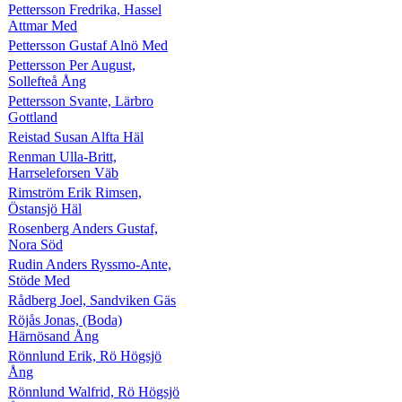
Pettersson Fredrika, Hassel
Attmar Med
Pettersson Gustaf Alnö Med
Pettersson Per August,
Sollefteå Ång
Pettersson Svante, Lärbro
Gottland
Reistad Susan Alfta Häl
Renman Ulla-Britt,
Harrseleforsen Väb
Rimström Erik Rimsen,
Östansjö Häl
Rosenberg Anders Gustaf,
Nora Söd
Rudin Anders Ryssmo-Ante,
Stöde Med
Rådberg Joel, Sandviken Gäs
Röjås Jonas, (Boda)
Härnösand Ång
Rönnlund Erik, Rö Högsjö
Ång
Rönnlund Walfrid, Rö Högsjö