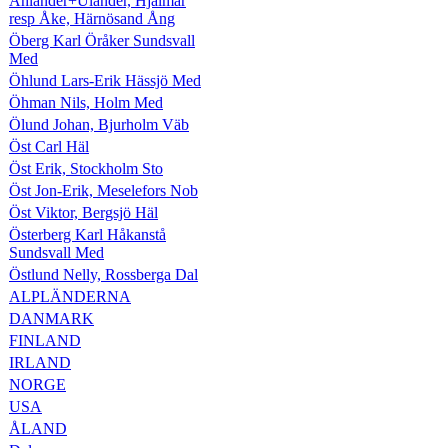
Ählander+Ulander, Hjalmar
resp Åke, Härnösand Ång
Öberg Karl Öråker Sundsvall
Med
Öhlund Lars-Erik Hässjö Med
Öhman Nils, Holm Med
Ölund Johan, Bjurholm Väb
Öst Carl Häl
Öst Erik, Stockholm Sto
Öst Jon-Erik, Meselefors Nob
Öst Viktor, Bergsjö Häl
Österberg Karl Håkanstå
Sundsvall Med
Östlund Nelly, Rossberga Dal
ALPLÄNDERNA
DANMARK
FINLAND
IRLAND
NORGE
USA
ÅLAND