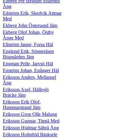
Edberg Per Helgum Sollefteå
Ång
Edström Erik, Skedvik Attmar
Med
Ekberg John Östersund Jäm
Ekberg Olof Johan, Östby
Ånge Med
Ellström Janne, Forsa Häl
Englund Erik, Sönneråsen
Bispgården Jäm
Engman Pelle, Jarvsö Häl
Enström Johan, Enånger Häl
Eriksson Anders, Mellansel
Ång
Eriksson Axel, Hällesjö
Bräcke Jäm
Eriksson Erik Olof,
Hammarstrand Jäm
Eriksson Grop Olle Malung
Eriksson Gunnar, Timrå Med
Eriksson Hjalmar Säbrå Ång
Eriksson Holmfrid Bäsksele