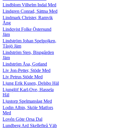
Lindblom Vilhelm Indal Med
Lindgren Conrad, Sättna Med
Lindmark Christer, Ramvik
Ång
Lindqvist Folke Östersund
Jäm
Lindström Johan Spelpojken,
Tåsjö Jäm
Lindström Sten, Bispgården
Jäm
Lindström Åsa, Gotland
Liv Jon-Petter, Stöde Med
Liv Petrus Stöde Med
Ljung Erik Kusen, Delsbo Häl
Ljunglöf Karl-Ove, Hassela
Häl
Ljustorp Spelmanslag Med
Lodin Albin, Sköle Matfors
Med
Lovén Göte Orsa Dal
Lundberg Ard Skellefteå Väb