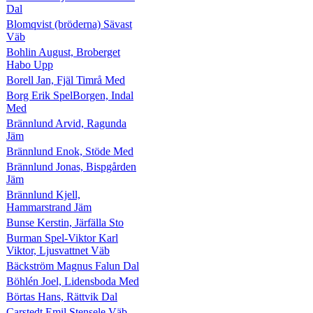
Dal
Blomqvist (bröderna) Sävast
Väb
Bohlin August, Broberget
Habo Upp
Borell Jan, Fjäl Timrå Med
Borg Erik SpelBorgen, Indal
Med
Brännlund Arvid, Ragunda
Jäm
Brännlund Enok, Stöde Med
Brännlund Jonas, Bispgården
Jäm
Brännlund Kjell,
Hammarstrand Jäm
Bunse Kerstin, Järfälla Sto
Burman Spel-Viktor Karl
Viktor, Ljusvattnet Väb
Bäckström Magnus Falun Dal
Böhlén Joel, Lidensboda Med
Börtas Hans, Rättvik Dal
Carstedt Emil Stensele Väb