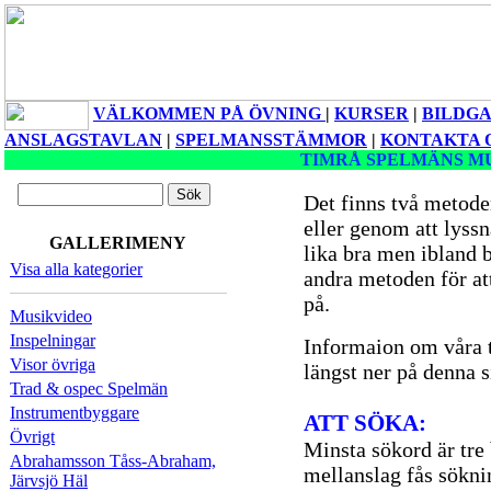
VÄLKOMMEN PÅ ÖVNING
|
KURSER
|
BILDGA
ANSLAGSTAVLAN
|
SPELMANSSTÄMMOR
|
KONTAKTA 
TIMRÅ SPELMÄNS M
Det finns två metoder 
eller genom att lyss
GALLERIMENY
lika bra men ibland 
Visa alla kategorier
andra metoden för att 
på.
Musikvideo
Inspelningar
Informaion om våra t
Visor övriga
längst ner på denna s
Trad & ospec Spelmän
Instrumentbyggare
ATT SÖKA:
Övrigt
Minsta sökord är tre
Abrahamsson Tåss-Abraham,
mellanslag fås sökni
Järvsjö Häl