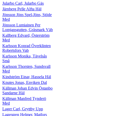
Jularbo Carl, Jularbo Gäs
Järnberg Pelle Alfta Häl
Jönsson Jöns Spel-Jöns, Stöde
Med
Jönsson Lumiainen Per
Lomjansgutten, Gräsmark Väb
Kallberg Edvard, Österström
Med
Karlsson Konrad Överklinten
Robertsfors Vab
Karlsson Monika, Tävelsås
Små
Karlsson Thorsten, Sundsvall
Med
Kindström Einar, Hassela Häl
Knutes Jonas, Enviken Dal
Källman Johan Edvin Östanbo
Sandarne Häl
Källman Manfred Tynderö
Med
Lager Carl, Gryttby Upp
Lagergren Helmer, Matfors