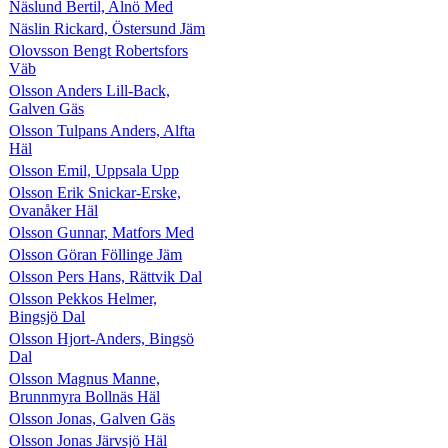
Näslund Bertil, Alnö Med
Näslin Rickard, Östersund Jäm
Olovsson Bengt Robertsfors
Väb
Olsson Anders Lill-Back,
Galven Gäs
Olsson Tulpans Anders, Alfta
Häl
Olsson Emil, Uppsala Upp
Olsson Erik Snickar-Erske,
Ovanåker Häl
Olsson Gunnar, Matfors Med
Olsson Göran Föllinge Jäm
Olsson Pers Hans, Rättvik Dal
Olsson Pekkos Helmer,
Bingsjö Dal
Olsson Hjort-Anders, Bingsö
Dal
Olsson Magnus Manne,
Brunnmyra Bollnäs Häl
Olsson Jonas, Galven Gäs
Olsson Jonas Järvsjö Häl