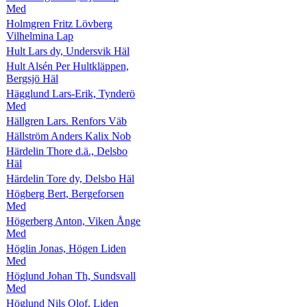
Med
Holmgren Fritz Lövberg
Vilhelmina Lap
Hult Lars dy, Undersvik Häl
Hult Alsén Per Hultkläppen,
Bergsjö Häl
Hägglund Lars-Erik, Tynderö
Med
Hällgren Lars. Renfors Väb
Hällström Anders Kalix Nob
Härdelin Thore d.ä., Delsbo
Häl
Härdelin Tore dy, Delsbo Häl
Högberg Bert, Bergeforsen
Med
Högerberg Anton, Viken Ånge
Med
Höglin Jonas, Högen Liden
Med
Höglund Johan Th, Sundsvall
Med
Höglund Nils Olof, Liden