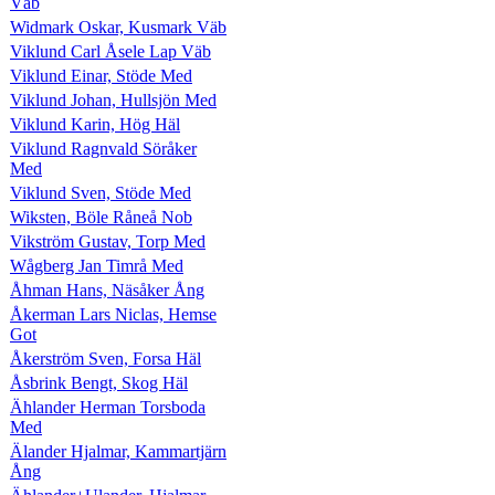
Väb
Widmark Oskar, Kusmark Väb
Viklund Carl Åsele Lap Väb
Viklund Einar, Stöde Med
Viklund Johan, Hullsjön Med
Viklund Karin, Hög Häl
Viklund Ragnvald Söråker
Med
Viklund Sven, Stöde Med
Wiksten, Böle Råneå Nob
Vikström Gustav, Torp Med
Wågberg Jan Timrå Med
Åhman Hans, Näsåker Ång
Åkerman Lars Niclas, Hemse
Got
Åkerström Sven, Forsa Häl
Åsbrink Bengt, Skog Häl
Ählander Herman Torsboda
Med
Älander Hjalmar, Kammartjärn
Ång