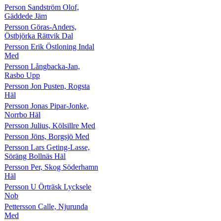
Person Sandström Olof,
Gäddede Jäm
Persson Göras-Anders,
Östbjörka Rättvik Dal
Persson Erik Östloning Indal
Med
Persson Långbacka-Jan,
Rasbo Upp
Persson Jon Pusten, Rogsta
Häl
Persson Jonas Pipar-Jonke,
Norrbo Häl
Persson Julius, Kölsillre Med
Persson Jöns, Borgsjö Med
Persson Lars Geting-Lasse,
Söräng Bollnäs Häl
Persson Per, Skog Söderhamn
Häl
Persson U Örträsk Lycksele
Nob
Pettersson Calle, Njurunda
Med