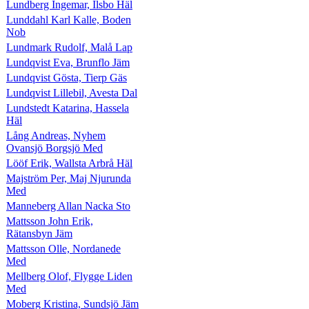
Lundberg Ingemar, Ilsbo Häl
Lunddahl Karl Kalle, Boden
Nob
Lundmark Rudolf, Malå Lap
Lundqvist Eva, Brunflo Jäm
Lundqvist Gösta, Tierp Gäs
Lundqvist Lillebil, Avesta Dal
Lundstedt Katarina, Hassela
Häl
Lång Andreas, Nyhem
Ovansjö Borgsjö Med
Lööf Erik, Wallsta Arbrå Häl
Majström Per, Maj Njurunda
Med
Manneberg Allan Nacka Sto
Mattsson John Erik,
Rätansbyn Jäm
Mattsson Olle, Nordanede
Med
Mellberg Olof, Flygge Liden
Med
Moberg Kristina, Sundsjö Jäm