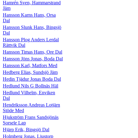
Hamrén Sven, Hammarstrand
Jäm
Hansson Karns Hans, Orsa
Dal
Hansson Slunk Hans, Bingsjö
Dal
Hansson Plog Anders Lerdal
Rättvik Dal
Hansson Timas Hans, Ore Dal
Hansson Jöns Jonas, Boda Dal
Hansson Karl, Matfors Med
Hedberg Elias, Sundsjö Jäm
Hedin Tjädur Jonas Boda Dal
Hedlund Nils G Bollnäs Häl
Hedlund Vilhelm, Enviken
Dal
Hendriksson Andreas Lotjärn
Stöde Med
Hjukström Frans Sandsjönäs
Sorsele Lap
Hjärp Erik, Bingsjö Dal
Holmberg Jonas, Ljustorp