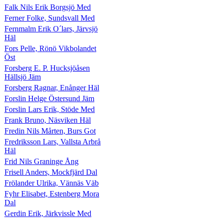
Falk Nils Erik Borgsjö Med
Ferner Folke, Sundsvall Med
Fernmalm Erik O´lars, Järvsjö
Häl
Fors Pelle, Rönö Vikbolandet
Öst
Forsberg E. P. Hucksjöåsen
Hällsjö Jäm
Forsberg Ragnar, Enånger Häl
Forslin Helge Östersund Jäm
Forslin Lars Erik, Stöde Med
Frank Bruno, Näsviken Häl
Fredin Nils Mårten, Burs Got
Fredriksson Lars, Vallsta Arbrå
Häl
Frid Nils Graninge Ång
Frisell Anders, Mockfjärd Dal
Frölander Ulrika, Vännäs Väb
Fyhr Elisabet, Estenberg Mora
Dal
Gerdin Erik, Järkvissle Med