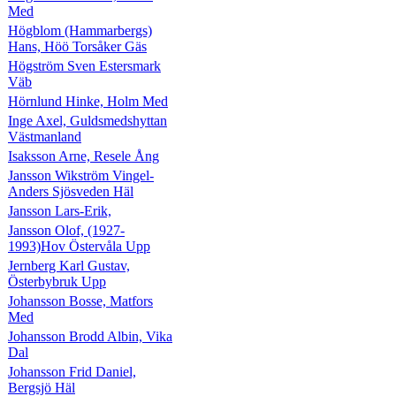
Med
Högblom (Hammarbergs)
Hans, Höö Torsåker Gäs
Högström Sven Estersmark
Väb
Hörnlund Hinke, Holm Med
Inge Axel, Guldsmedshyttan
Västmanland
Isaksson Arne, Resele Ång
Jansson Wikström Vingel-
Anders Sjösveden Häl
Jansson Lars-Erik,
Jansson Olof, (1927-
1993)Hov Östervåla Upp
Jernberg Karl Gustav,
Österbybruk Upp
Johansson Bosse, Matfors
Med
Johansson Brodd Albin, Vika
Dal
Johansson Frid Daniel,
Bergsjö Häl