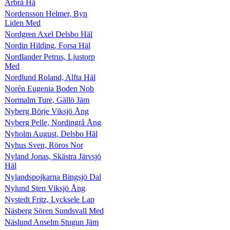
Arbrå Hä
Nordensson Helmer, Byn
Liden Med
Nordgren Axel Delsbo Häl
Nordin Hilding, Forsa Häl
Nordlander Petrus, Ljustorp
Med
Nordlund Roland, Alfta Häl
Norén Eugenia Boden Nob
Normalm Ture, Gällö Jäm
Nyberg Börje Viksjö Ång
Nyberg Pelle, Nordingrå Ång
Nyholm August, Delsbo Häl
Nyhus Sven, Röros Nor
Nyland Jonas, Skästra Järvsjö
Häl
Nylandspojkarna Bingsjö Dal
Nylund Sten Viksjö Ång
Nystedt Fritz, Lycksele Lap
Näsberg Sören Sundsvall Med
Näslund Anselm Stugun Jäm