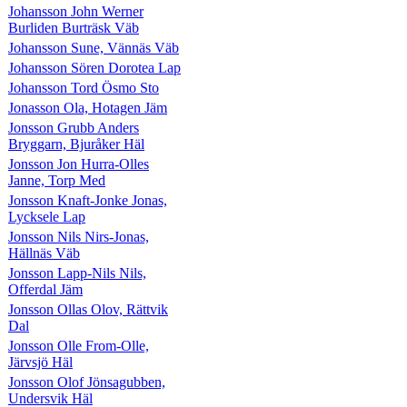
Johansson John Werner
Burliden Burträsk Väb
Johansson Sune, Vännäs Väb
Johansson Sören Dorotea Lap
Johansson Tord Ösmo Sto
Jonasson Ola, Hotagen Jäm
Jonsson Grubb Anders
Bryggarn, Bjuråker Häl
Jonsson Jon Hurra-Olles
Janne, Torp Med
Jonsson Knaft-Jonke Jonas,
Lycksele Lap
Jonsson Nils Nirs-Jonas,
Hällnäs Väb
Jonsson Lapp-Nils Nils,
Offerdal Jäm
Jonsson Ollas Olov, Rättvik
Dal
Jonsson Olle From-Olle,
Järvsjö Häl
Jonsson Olof Jönsagubben,
Undersvik Häl