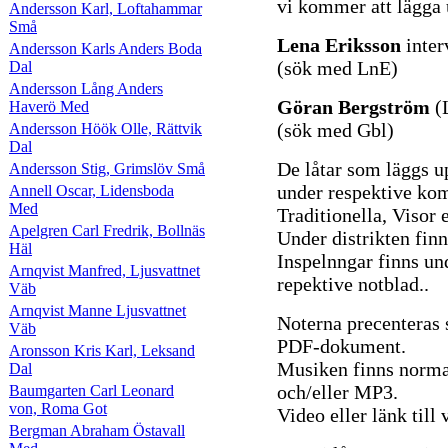
vi kommer att lägga 
Andersson Karl, Loftahammar
Små
Lena Eriksson
inter
Andersson Karls Anders Boda
(sök med LnE)
Dal
Andersson Lång Anders
Göran Bergström
(
Haverö Med
(sök med Gbl)
Andersson Höök Olle, Rättvik
Dal
De låtar som läggs u
Andersson Stig, Grimslöv Små
under respektive komp
Annell Oscar, Lidensboda
Med
Traditionella, Visor e
Apelgren Carl Fredrik, Bollnäs
Under distrikten finn
Häl
Inspelnngar finns un
Arnqvist Manfred, Ljusvattnet
repektive notblad..
Väb
Arnqvist Manne Ljusvattnet
Noterna precenteras
Väb
PDF-dokument.
Aronsson Kris Karl, Leksand
Musiken finns norma
Dal
och/eller MP3.
Baumgarten Carl Leonard
von, Roma Got
Video eller länk til
Bergman Abraham Östavall