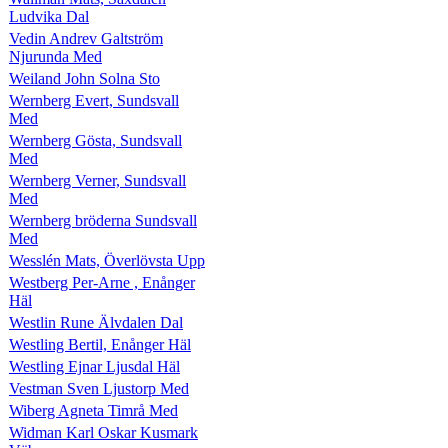
Ludvika Dal
Vedin Andrev Galtström
Njurunda Med
Weiland John Solna Sto
Wernberg Evert, Sundsvall
Med
Wernberg Gösta, Sundsvall
Med
Wernberg Verner, Sundsvall
Med
Wernberg bröderna Sundsvall
Med
Wesslén Mats, Överlövsta Upp
Westberg Per-Arne , Enånger
Häl
Westlin Rune Älvdalen Dal
Westling Bertil, Enånger Häl
Westling Ejnar Ljusdal Häl
Vestman Sven Ljustorp Med
Wiberg Agneta Timrå Med
Widman Karl Oskar Kusmark