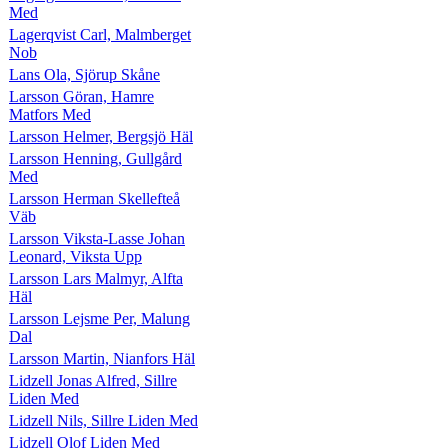
Med
Lagerqvist Carl, Malmberget
Nob
Lans Ola, Sjörup Skåne
Larsson Göran, Hamre
Matfors Med
Larsson Helmer, Bergsjö Häl
Larsson Henning, Gullgård
Med
Larsson Herman Skellefteå
Väb
Larsson Viksta-Lasse Johan
Leonard, Viksta Upp
Larsson Lars Malmyr, Alfta
Häl
Larsson Lejsme Per, Malung
Dal
Larsson Martin, Nianfors Häl
Lidzell Jonas Alfred, Sillre
Liden Med
Lidzell Nils, Sillre Liden Med
Lidzell Olof Liden Med