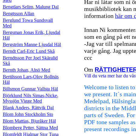
Med
Har ni låtar som ni ö
Bengtlars Selim, Malung Dal
musikbibliotek kan n
Bengtsson Allan
information
här om d
Berglund Towa Sundsvall
Med
Innan Ni kommentera
Bergsman Jonas Erik, Ljusdal
som en gång på ett n
Häl
-Jag var till spelman
Bergström Manne Ljusdal Häl
varje gång. Jag uppte
Berndt Carl-Eric Lund Skå
ccc
Berndtsson Per Joel Skäralid
Skå
Om
RÄTTIGHETE
Bernth Johan, Alnö Med
Vill du veta mer har du vår
Bertilsson Lars-Olov Bollnäs
Häl
Welcome to listen to
Billsmon Gunnar Vallsta Häl
we present. It´s mai
Björklund Nils Simas-Nicke,
Medelpad, Hälsingla
Myssjön Vigge Med
districts in the Mid
Blank Anders, Rättvik Dal
Blom John Stockholm Sto
parts of Sweden. For 
Blom Mattias, Bjuråker Häl
PDF tone samples as
Blomberg Petter, Sättna Med
present recordings i
Blomfeldt Hjalmar Stor Tuna