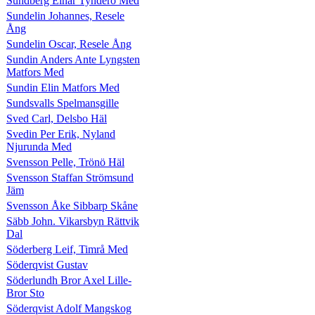
Sundberg Einar Tynderö Med
Sundelin Johannes, Resele
Ång
Sundelin Oscar, Resele Ång
Sundin Anders Ante Lyngsten
Matfors Med
Sundin Elin Matfors Med
Sundsvalls Spelmansgille
Sved Carl, Delsbo Häl
Svedin Per Erik, Nyland
Njurunda Med
Svensson Pelle, Trönö Häl
Svensson Staffan Strömsund
Jäm
Svensson Åke Sibbarp Skåne
Säbb John. Vikarsbyn Rättvik
Dal
Söderberg Leif, Timrå Med
Söderqvist Gustav
Söderlundh Bror Axel Lille-
Bror Sto
Söderqvist Adolf Mangskog