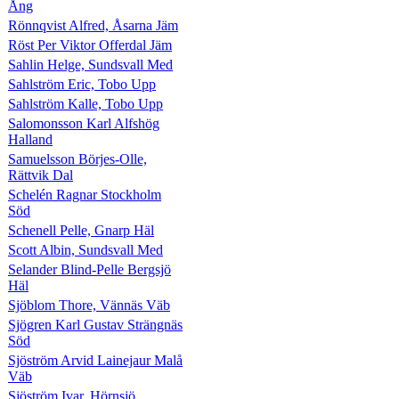
Ång
Rönnqvist Alfred, Åsarna Jäm
Röst Per Viktor Offerdal Jäm
Sahlin Helge, Sundsvall Med
Sahlström Eric, Tobo Upp
Sahlström Kalle, Tobo Upp
Salomonsson Karl Alfshög
Halland
Samuelsson Börjes-Olle,
Rättvik Dal
Schelén Ragnar Stockholm
Söd
Schenell Pelle, Gnarp Häl
Scott Albin, Sundsvall Med
Selander Blind-Pelle Bergsjö
Häl
Sjöblom Thore, Vännäs Väb
Sjögren Karl Gustav Strängnäs
Söd
Sjöström Arvid Lainejaur Malå
Väb
Sjöström Ivar, Hörnsjö