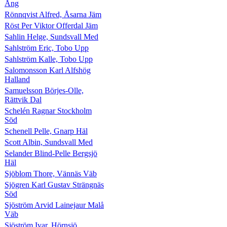
Ång
Rönnqvist Alfred, Åsarna Jäm
Röst Per Viktor Offerdal Jäm
Sahlin Helge, Sundsvall Med
Sahlström Eric, Tobo Upp
Sahlström Kalle, Tobo Upp
Salomonsson Karl Alfshög
Halland
Samuelsson Börjes-Olle,
Rättvik Dal
Schelén Ragnar Stockholm
Söd
Schenell Pelle, Gnarp Häl
Scott Albin, Sundsvall Med
Selander Blind-Pelle Bergsjö
Häl
Sjöblom Thore, Vännäs Väb
Sjögren Karl Gustav Strängnäs
Söd
Sjöström Arvid Lainejaur Malå
Väb
Sjöström Ivar, Hörnsjö