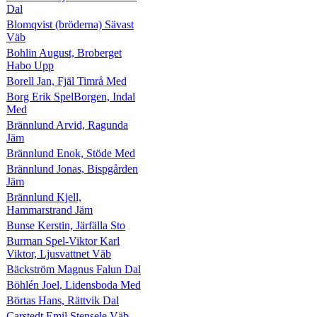
Dal
Blomqvist (bröderna) Sävast
Väb
Bohlin August, Broberget
Habo Upp
Borell Jan, Fjäl Timrå Med
Borg Erik SpelBorgen, Indal
Med
Brännlund Arvid, Ragunda
Jäm
Brännlund Enok, Stöde Med
Brännlund Jonas, Bispgården
Jäm
Brännlund Kjell,
Hammarstrand Jäm
Bunse Kerstin, Järfälla Sto
Burman Spel-Viktor Karl
Viktor, Ljusvattnet Väb
Bäckström Magnus Falun Dal
Böhlén Joel, Lidensboda Med
Börtas Hans, Rättvik Dal
Carstedt Emil Stensele Väb