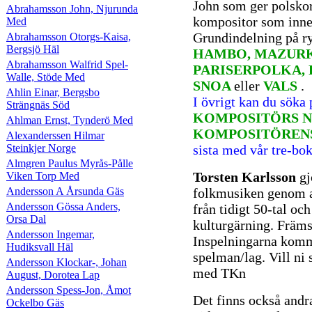
John som ger polsko
Abrahamsson John, Njurunda
kompositor som inne
Med
Grundindelning på r
Abrahamsson Otorgs-Kaisa,
Bergsjö Häl
HAMBO, MAZURK
Abrahamsson Walfrid Spel-
PARISERPOLKA, 
Walle, Stöde Med
SNOA
eller
VALS
.
Ahlin Einar, Bergsbo
I övrigt kan du söka
Strängnäs Söd
KOMPOSITÖRS N
Ahlman Ernst, Tynderö Med
KOMPOSITÖREN
Alexanderssen Hilmar
Steinkjer Norge
sista med vår tre-bo
Almgren Paulus Myrås-Pålle
Torsten Karlsson
gj
Viken Torp Med
Andersson A Årsunda Gäs
folkmusiken genom a
Andersson Gössa Anders,
från tidigt 50-tal oc
Orsa Dal
kulturgärning. Främs
Andersson Ingemar,
Inspelningarna komme
Hudiksvall Häl
spelman/lag. Vill ni 
Andersson Klockar-, Johan
med TKn
August, Dorotea Lap
Andersson Spess-Jon, Åmot
Det finns också andr
Ockelbo Gäs