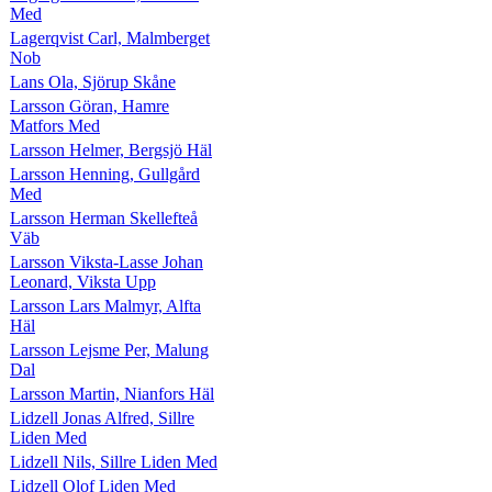
Med
Lagerqvist Carl, Malmberget
Nob
Lans Ola, Sjörup Skåne
Larsson Göran, Hamre
Matfors Med
Larsson Helmer, Bergsjö Häl
Larsson Henning, Gullgård
Med
Larsson Herman Skellefteå
Väb
Larsson Viksta-Lasse Johan
Leonard, Viksta Upp
Larsson Lars Malmyr, Alfta
Häl
Larsson Lejsme Per, Malung
Dal
Larsson Martin, Nianfors Häl
Lidzell Jonas Alfred, Sillre
Liden Med
Lidzell Nils, Sillre Liden Med
Lidzell Olof Liden Med