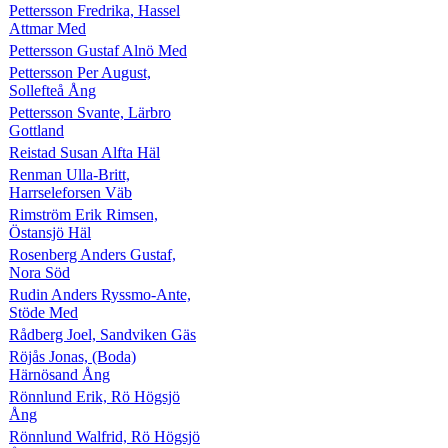
Pettersson Fredrika, Hassel
Attmar Med
Pettersson Gustaf Alnö Med
Pettersson Per August,
Sollefteå Ång
Pettersson Svante, Lärbro
Gottland
Reistad Susan Alfta Häl
Renman Ulla-Britt,
Harrseleforsen Väb
Rimström Erik Rimsen,
Östansjö Häl
Rosenberg Anders Gustaf,
Nora Söd
Rudin Anders Ryssmo-Ante,
Stöde Med
Rådberg Joel, Sandviken Gäs
Röjås Jonas, (Boda)
Härnösand Ång
Rönnlund Erik, Rö Högsjö
Ång
Rönnlund Walfrid, Rö Högsjö