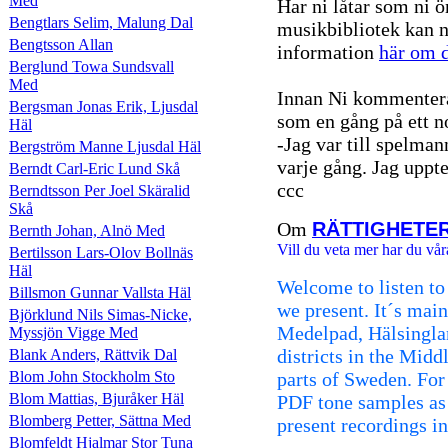
Med
Har ni låtar som ni ö
Bengtlars Selim, Malung Dal
musikbibliotek kan n
Bengtsson Allan
information
här om d
Berglund Towa Sundsvall
Med
Innan Ni kommentera
Bergsman Jonas Erik, Ljusdal
som en gång på ett n
Häl
-Jag var till spelman
Bergström Manne Ljusdal Häl
varje gång. Jag uppte
Berndt Carl-Eric Lund Skå
ccc
Berndtsson Per Joel Skäralid
Skå
Om
RÄTTIGHETE
Bernth Johan, Alnö Med
Vill du veta mer har du vår
Bertilsson Lars-Olov Bollnäs
Häl
Welcome to listen to
Billsmon Gunnar Vallsta Häl
we present. It´s mai
Björklund Nils Simas-Nicke,
Medelpad, Hälsingla
Myssjön Vigge Med
districts in the Mid
Blank Anders, Rättvik Dal
Blom John Stockholm Sto
parts of Sweden. For 
Blom Mattias, Bjuråker Häl
PDF tone samples as
Blomberg Petter, Sättna Med
present recordings i
Blomfeldt Hjalmar Stor Tuna