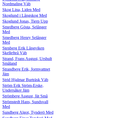
Nordmaling Väb
Skog Lina, Liden Med
Skoglund i Långskog Med
Skoglund Jonas, Tierp Upp
Smedberg Gösta, Selånger
Med
Smedberg Henry Selånger
Med
Stenberg Erik Långviken
Skellefteå Väb
Strand, Frans August, Urshult
Småland
Strandberg Erik, Jormvattnet
Jäm
Strid Hjalmar Burträsk Väb
Ström Erik Ström-Erske,
Undersåker Jäm
Strömberg August, Jät Små
Strömstedt Hans, Sundsvall
Med
Sundberg Algot, Tynderö Med