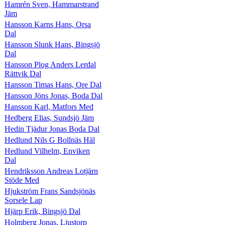
Hamrén Sven, Hammarstrand
Jäm
Hansson Karns Hans, Orsa
Dal
Hansson Slunk Hans, Bingsjö
Dal
Hansson Plog Anders Lerdal
Rättvik Dal
Hansson Timas Hans, Ore Dal
Hansson Jöns Jonas, Boda Dal
Hansson Karl, Matfors Med
Hedberg Elias, Sundsjö Jäm
Hedin Tjädur Jonas Boda Dal
Hedlund Nils G Bollnäs Häl
Hedlund Vilhelm, Enviken
Dal
Hendriksson Andreas Lotjärn
Stöde Med
Hjukström Frans Sandsjönäs
Sorsele Lap
Hjärp Erik, Bingsjö Dal
Holmberg Jonas, Ljustorp