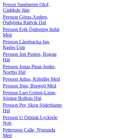
Person Sandström Olof,
Gäddede Jäm
Persson Göras-Anders,
Östbjörka Rättvik Dal
Persson Erik Östloning Indal
Med
Persson Långbacka-Jan,
Rasbo Upp
Persson Jon Pusten, Rogsta
Häl
Persson Jonas Pipar-Jonke,
Norrbo Häl
Persson Julius, Kölsillre Med
Persson Jöns, Borgsjö Med
Persson Lars Geting-Lasse,
Söräng Bollnäs Häl
Persson Per, Skog Söderhamn
Häl
Persson U Örträsk Lycksele
Nob
Pettersson Calle, Njurunda
Med