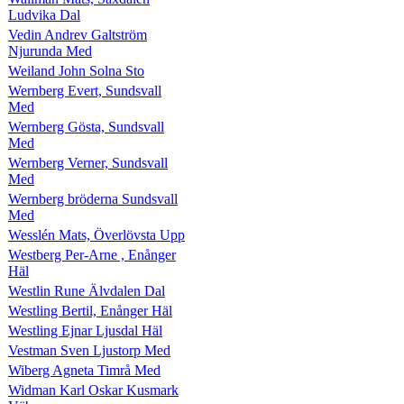
Ludvika Dal
Vedin Andrev Galtström
Njurunda Med
Weiland John Solna Sto
Wernberg Evert, Sundsvall
Med
Wernberg Gösta, Sundsvall
Med
Wernberg Verner, Sundsvall
Med
Wernberg bröderna Sundsvall
Med
Wesslén Mats, Överlövsta Upp
Westberg Per-Arne , Enånger
Häl
Westlin Rune Älvdalen Dal
Westling Bertil, Enånger Häl
Westling Ejnar Ljusdal Häl
Vestman Sven Ljustorp Med
Wiberg Agneta Timrå Med
Widman Karl Oskar Kusmark