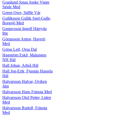
Granlund Jonas Jonke Vigge
Stöde Med
Green Owe, Säffle Vär
Gulliksson Gullik Spel-Gulle,
Borgsjö Med
Gustavsson Ingolf Härryda
Ble
Göransson Anton, Haverö
Med
Göras Leif, Orsa Dal
Hagström Eskil, Malungen
NH Häl
Hall Johan, Arbrå Häl
Hall Jon-Erik, Fjusnäs Hassela
Häl
Halvarsson Halvar, Oviken
Jäm
Halvarsson Hans Fränsta Med
Halvarsson Olof Petter, Liden
Med
Halvarsson Rudolf, Fränsta
Med