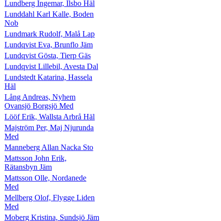
Lundberg Ingemar, Ilsbo Häl
Lunddahl Karl Kalle, Boden
Nob
Lundmark Rudolf, Malå Lap
Lundqvist Eva, Brunflo Jäm
Lundqvist Gösta, Tierp Gäs
Lundqvist Lillebil, Avesta Dal
Lundstedt Katarina, Hassela
Häl
Lång Andreas, Nyhem
Ovansjö Borgsjö Med
Lööf Erik, Wallsta Arbrå Häl
Majström Per, Maj Njurunda
Med
Manneberg Allan Nacka Sto
Mattsson John Erik,
Rätansbyn Jäm
Mattsson Olle, Nordanede
Med
Mellberg Olof, Flygge Liden
Med
Moberg Kristina, Sundsjö Jäm