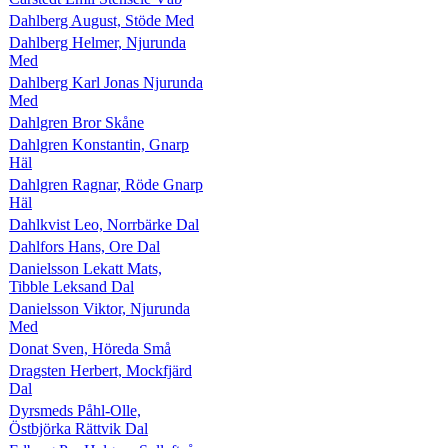
Dahlberg August, Stöde Med
Dahlberg Helmer, Njurunda
Med
Dahlberg Karl Jonas Njurunda
Med
Dahlgren Bror Skåne
Dahlgren Konstantin, Gnarp
Häl
Dahlgren Ragnar, Röde Gnarp
Häl
Dahlkvist Leo, Norrbärke Dal
Dahlfors Hans, Ore Dal
Danielsson Lekatt Mats,
Tibble Leksand Dal
Danielsson Viktor, Njurunda
Med
Donat Sven, Höreda Små
Dragsten Herbert, Mockfjärd
Dal
Dyrsmeds Påhl-Olle,
Östbjörka Rättvik Dal