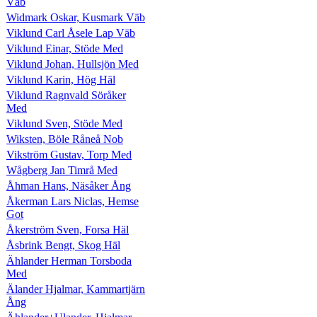
Väb
Widmark Oskar, Kusmark Väb
Viklund Carl Åsele Lap Väb
Viklund Einar, Stöde Med
Viklund Johan, Hullsjön Med
Viklund Karin, Hög Häl
Viklund Ragnvald Söråker
Med
Viklund Sven, Stöde Med
Wiksten, Böle Råneå Nob
Vikström Gustav, Torp Med
Wågberg Jan Timrå Med
Åhman Hans, Näsåker Ång
Åkerman Lars Niclas, Hemse
Got
Åkerström Sven, Forsa Häl
Åsbrink Bengt, Skog Häl
Ählander Herman Torsboda
Med
Älander Hjalmar, Kammartjärn
Ång