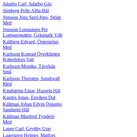
Jularbo Carl, Jularbo Gäs
Järnberg Pelle Alfta Häl
Jönsson Jöns Spel-Jöns, Stöde
Med
Jönsson Lumiainen Per
Lomjansgutten, Gräsmark Väb
Kallberg Edvard, Österström
Med
Karlsson Konrad Överklinten
Robertsfors Vab
Karlsson Monika, Tävelsås
Små
Karlsson Thorsten, Sundsvall
Med
Kindström Einar, Hassela Häl
Knutes Jonas, Enviken Dal
Källman Johan Edvin Östanbo
Sandarne Häl
Källman Manfred Tynderö
Med
Lager Carl, Gryttby Upp
Lagergren Helmer, Matfors