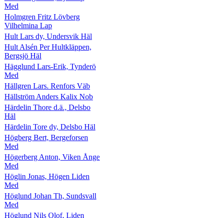
Med
Holmgren Fritz Lövberg
Vilhelmina Lap
Hult Lars dy, Undersvik Häl
Hult Alsén Per Hultkläppen,
Bergsjö Häl
Hägglund Lars-Erik, Tynderö
Med
Hällgren Lars. Renfors Väb
Hällström Anders Kalix Nob
Härdelin Thore d.ä., Delsbo
Häl
Härdelin Tore dy, Delsbo Häl
Högberg Bert, Bergeforsen
Med
Högerberg Anton, Viken Ånge
Med
Höglin Jonas, Högen Liden
Med
Höglund Johan Th, Sundsvall
Med
Höglund Nils Olof, Liden