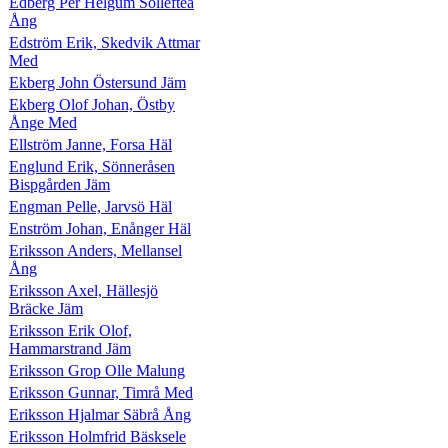
Edberg Per Helgum Sollefteå
Ång
Edström Erik, Skedvik Attmar
Med
Ekberg John Östersund Jäm
Ekberg Olof Johan, Östby
Ånge Med
Ellström Janne, Forsa Häl
Englund Erik, Sönneråsen
Bispgården Jäm
Engman Pelle, Jarvsö Häl
Enström Johan, Enånger Häl
Eriksson Anders, Mellansel
Ång
Eriksson Axel, Hällesjö
Bräcke Jäm
Eriksson Erik Olof,
Hammarstrand Jäm
Eriksson Grop Olle Malung
Eriksson Gunnar, Timrå Med
Eriksson Hjalmar Säbrå Ång
Eriksson Holmfrid Bäsksele