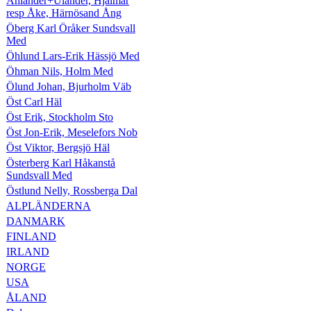
Ählander+Ulander, Hjalmar
resp Åke, Härnösand Ång
Öberg Karl Öråker Sundsvall
Med
Öhlund Lars-Erik Hässjö Med
Öhman Nils, Holm Med
Ölund Johan, Bjurholm Väb
Öst Carl Häl
Öst Erik, Stockholm Sto
Öst Jon-Erik, Meselefors Nob
Öst Viktor, Bergsjö Häl
Österberg Karl Håkanstå
Sundsvall Med
Östlund Nelly, Rossberga Dal
ALPLÄNDERNA
DANMARK
FINLAND
IRLAND
NORGE
USA
ÅLAND