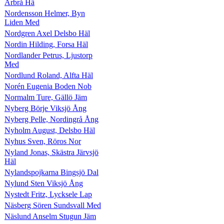
Arbrå Hä
Nordensson Helmer, Byn
Liden Med
Nordgren Axel Delsbo Häl
Nordin Hilding, Forsa Häl
Nordlander Petrus, Ljustorp
Med
Nordlund Roland, Alfta Häl
Norén Eugenia Boden Nob
Normalm Ture, Gällö Jäm
Nyberg Börje Viksjö Ång
Nyberg Pelle, Nordingrå Ång
Nyholm August, Delsbo Häl
Nyhus Sven, Röros Nor
Nyland Jonas, Skästra Järvsjö
Häl
Nylandspojkarna Bingsjö Dal
Nylund Sten Viksjö Ång
Nystedt Fritz, Lycksele Lap
Näsberg Sören Sundsvall Med
Näslund Anselm Stugun Jäm