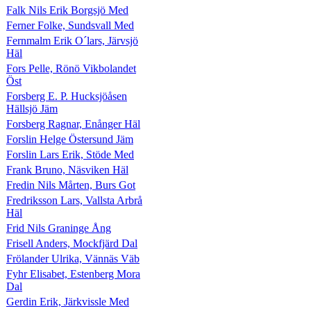
Falk Nils Erik Borgsjö Med
Ferner Folke, Sundsvall Med
Fernmalm Erik O´lars, Järvsjö
Häl
Fors Pelle, Rönö Vikbolandet
Öst
Forsberg E. P. Hucksjöåsen
Hällsjö Jäm
Forsberg Ragnar, Enånger Häl
Forslin Helge Östersund Jäm
Forslin Lars Erik, Stöde Med
Frank Bruno, Näsviken Häl
Fredin Nils Mårten, Burs Got
Fredriksson Lars, Vallsta Arbrå
Häl
Frid Nils Graninge Ång
Frisell Anders, Mockfjärd Dal
Frölander Ulrika, Vännäs Väb
Fyhr Elisabet, Estenberg Mora
Dal
Gerdin Erik, Järkvissle Med