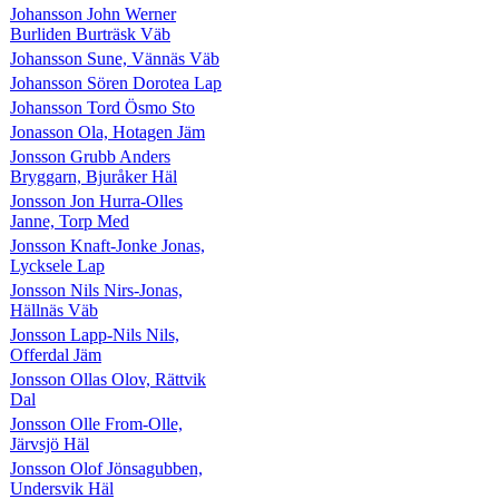
Johansson John Werner
Burliden Burträsk Väb
Johansson Sune, Vännäs Väb
Johansson Sören Dorotea Lap
Johansson Tord Ösmo Sto
Jonasson Ola, Hotagen Jäm
Jonsson Grubb Anders
Bryggarn, Bjuråker Häl
Jonsson Jon Hurra-Olles
Janne, Torp Med
Jonsson Knaft-Jonke Jonas,
Lycksele Lap
Jonsson Nils Nirs-Jonas,
Hällnäs Väb
Jonsson Lapp-Nils Nils,
Offerdal Jäm
Jonsson Ollas Olov, Rättvik
Dal
Jonsson Olle From-Olle,
Järvsjö Häl
Jonsson Olof Jönsagubben,
Undersvik Häl