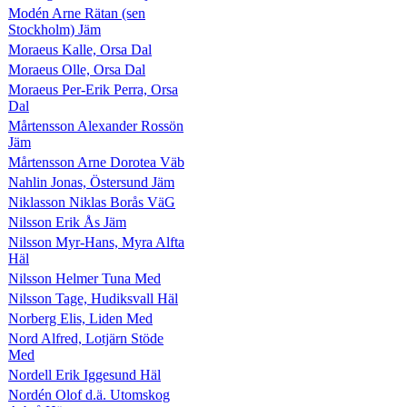
Modén Arne Rätan (sen
Stockholm) Jäm
Moraeus Kalle, Orsa Dal
Moraeus Olle, Orsa Dal
Moraeus Per-Erik Perra, Orsa
Dal
Mårtensson Alexander Rossön
Jäm
Mårtensson Arne Dorotea Väb
Nahlin Jonas, Östersund Jäm
Niklasson Niklas Borås VäG
Nilsson Erik Ås Jäm
Nilsson Myr-Hans, Myra Alfta
Häl
Nilsson Helmer Tuna Med
Nilsson Tage, Hudiksvall Häl
Norberg Elis, Liden Med
Nord Alfred, Lotjärn Stöde
Med
Nordell Erik Iggesund Häl
Nordén Olof d.ä. Utomskog