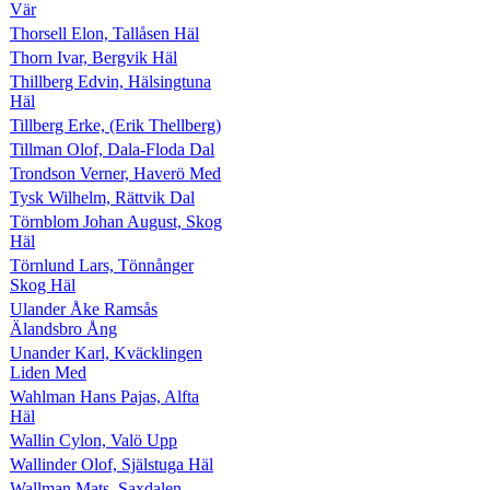
Vär
Thorsell Elon, Tallåsen Häl
Thorn Ivar, Bergvik Häl
Thillberg Edvin, Hälsingtuna
Häl
Tillberg Erke, (Erik Thellberg)
Tillman Olof, Dala-Floda Dal
Trondson Verner, Haverö Med
Tysk Wilhelm, Rättvik Dal
Törnblom Johan August, Skog
Häl
Törnlund Lars, Tönnånger
Skog Häl
Ulander Åke Ramsås
Älandsbro Ång
Unander Karl, Kväcklingen
Liden Med
Wahlman Hans Pajas, Alfta
Häl
Wallin Cylon, Valö Upp
Wallinder Olof, Själstuga Häl
Wallman Mats, Saxdalen