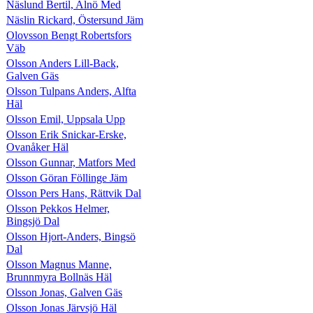
Näslund Bertil, Alnö Med
Näslin Rickard, Östersund Jäm
Olovsson Bengt Robertsfors
Väb
Olsson Anders Lill-Back,
Galven Gäs
Olsson Tulpans Anders, Alfta
Häl
Olsson Emil, Uppsala Upp
Olsson Erik Snickar-Erske,
Ovanåker Häl
Olsson Gunnar, Matfors Med
Olsson Göran Föllinge Jäm
Olsson Pers Hans, Rättvik Dal
Olsson Pekkos Helmer,
Bingsjö Dal
Olsson Hjort-Anders, Bingsö
Dal
Olsson Magnus Manne,
Brunnmyra Bollnäs Häl
Olsson Jonas, Galven Gäs
Olsson Jonas Järvsjö Häl