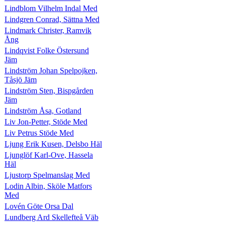
Lindblom Vilhelm Indal Med
Lindgren Conrad, Sättna Med
Lindmark Christer, Ramvik
Ång
Lindqvist Folke Östersund
Jäm
Lindström Johan Spelpojken,
Tåsjö Jäm
Lindström Sten, Bispgården
Jäm
Lindström Åsa, Gotland
Liv Jon-Petter, Stöde Med
Liv Petrus Stöde Med
Ljung Erik Kusen, Delsbo Häl
Ljunglöf Karl-Ove, Hassela
Häl
Ljustorp Spelmanslag Med
Lodin Albin, Sköle Matfors
Med
Lovén Göte Orsa Dal
Lundberg Ard Skellefteå Väb