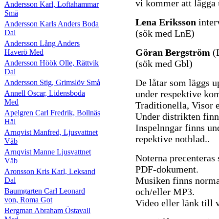
vi kommer att lägga 
Andersson Karl, Loftahammar
Små
Lena Eriksson
inter
Andersson Karls Anders Boda
(sök med LnE)
Dal
Andersson Lång Anders
Göran Bergström
(
Haverö Med
(sök med Gbl)
Andersson Höök Olle, Rättvik
Dal
De låtar som läggs u
Andersson Stig, Grimslöv Små
under respektive komp
Annell Oscar, Lidensboda
Med
Traditionella, Visor e
Apelgren Carl Fredrik, Bollnäs
Under distrikten finn
Häl
Inspelnngar finns un
Arnqvist Manfred, Ljusvattnet
repektive notblad..
Väb
Arnqvist Manne Ljusvattnet
Noterna precenteras
Väb
PDF-dokument.
Aronsson Kris Karl, Leksand
Musiken finns norma
Dal
och/eller MP3.
Baumgarten Carl Leonard
von, Roma Got
Video eller länk til
Bergman Abraham Östavall