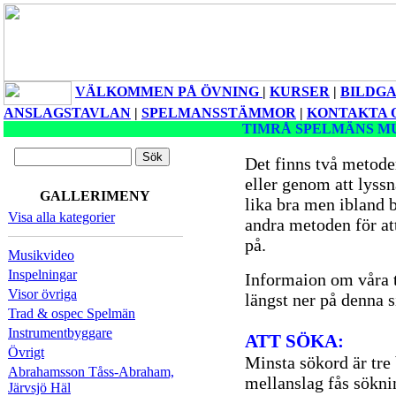
VÄLKOMMEN PÅ ÖVNING
|
KURSER
|
BILDGA
ANSLAGSTAVLAN
|
SPELMANSSTÄMMOR
|
KONTAKTA 
TIMRÅ SPELMÄNS M
Det finns två metoder 
eller genom att lyss
GALLERIMENY
lika bra men ibland 
Visa alla kategorier
andra metoden för att 
på.
Musikvideo
Inspelningar
Informaion om våra t
Visor övriga
längst ner på denna s
Trad & ospec Spelmän
Instrumentbyggare
ATT SÖKA:
Övrigt
Minsta sökord är tre
Abrahamsson Tåss-Abraham,
mellanslag fås sökni
Järvsjö Häl