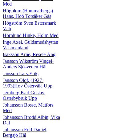
Med
Högblom (Hammarbergs)
Hans, Höö Torsåker Gäs
Högström Sven Estersmark
Väb
Hörnlund Hinke, Holm Med
Inge Axel, Guldsmedshyttan
Västmanland
Isaksson Arne, Resele Ång
Jansson Wikström Vingel-
Anders Sjösveden Häl
Jansson Lars-Erik,
Jansson Olof, (1927-
1993)Hov Östervåla Upp
Jernberg Karl Gustav,
Österbybruk Upp
Johansson Bosse, Matfors
Med
Johansson Brodd Albin, Vika
Dal
Johansson Frid Daniel,
Bergsjö Häl