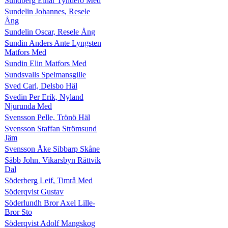
Sundberg Einar Tynderö Med
Sundelin Johannes, Resele
Ång
Sundelin Oscar, Resele Ång
Sundin Anders Ante Lyngsten
Matfors Med
Sundin Elin Matfors Med
Sundsvalls Spelmansgille
Sved Carl, Delsbo Häl
Svedin Per Erik, Nyland
Njurunda Med
Svensson Pelle, Trönö Häl
Svensson Staffan Strömsund
Jäm
Svensson Åke Sibbarp Skåne
Säbb John. Vikarsbyn Rättvik
Dal
Söderberg Leif, Timrå Med
Söderqvist Gustav
Söderlundh Bror Axel Lille-
Bror Sto
Söderqvist Adolf Mangskog