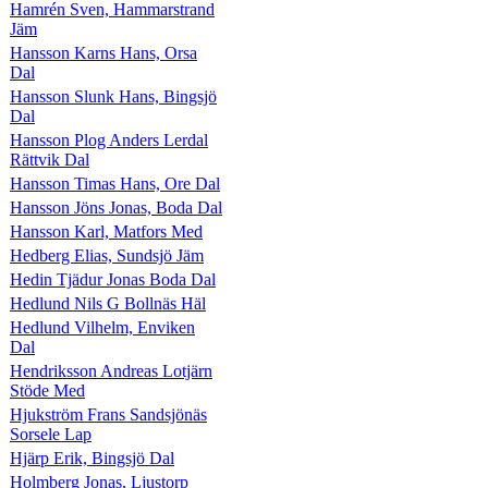
Hamrén Sven, Hammarstrand
Jäm
Hansson Karns Hans, Orsa
Dal
Hansson Slunk Hans, Bingsjö
Dal
Hansson Plog Anders Lerdal
Rättvik Dal
Hansson Timas Hans, Ore Dal
Hansson Jöns Jonas, Boda Dal
Hansson Karl, Matfors Med
Hedberg Elias, Sundsjö Jäm
Hedin Tjädur Jonas Boda Dal
Hedlund Nils G Bollnäs Häl
Hedlund Vilhelm, Enviken
Dal
Hendriksson Andreas Lotjärn
Stöde Med
Hjukström Frans Sandsjönäs
Sorsele Lap
Hjärp Erik, Bingsjö Dal
Holmberg Jonas, Ljustorp