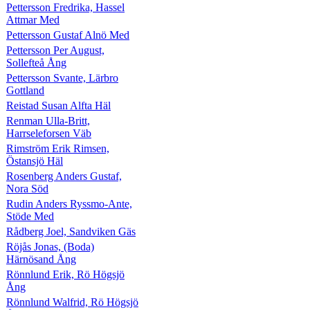
Pettersson Fredrika, Hassel
Attmar Med
Pettersson Gustaf Alnö Med
Pettersson Per August,
Sollefteå Ång
Pettersson Svante, Lärbro
Gottland
Reistad Susan Alfta Häl
Renman Ulla-Britt,
Harrseleforsen Väb
Rimström Erik Rimsen,
Östansjö Häl
Rosenberg Anders Gustaf,
Nora Söd
Rudin Anders Ryssmo-Ante,
Stöde Med
Rådberg Joel, Sandviken Gäs
Röjås Jonas, (Boda)
Härnösand Ång
Rönnlund Erik, Rö Högsjö
Ång
Rönnlund Walfrid, Rö Högsjö