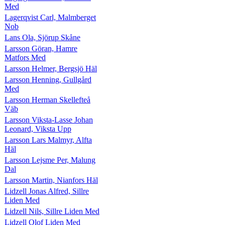
Med
Lagerqvist Carl, Malmberget
Nob
Lans Ola, Sjörup Skåne
Larsson Göran, Hamre
Matfors Med
Larsson Helmer, Bergsjö Häl
Larsson Henning, Gullgård
Med
Larsson Herman Skellefteå
Väb
Larsson Viksta-Lasse Johan
Leonard, Viksta Upp
Larsson Lars Malmyr, Alfta
Häl
Larsson Lejsme Per, Malung
Dal
Larsson Martin, Nianfors Häl
Lidzell Jonas Alfred, Sillre
Liden Med
Lidzell Nils, Sillre Liden Med
Lidzell Olof Liden Med