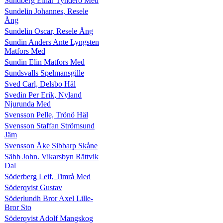
Sundberg Einar Tynderö Med
Sundelin Johannes, Resele
Ång
Sundelin Oscar, Resele Ång
Sundin Anders Ante Lyngsten
Matfors Med
Sundin Elin Matfors Med
Sundsvalls Spelmansgille
Sved Carl, Delsbo Häl
Svedin Per Erik, Nyland
Njurunda Med
Svensson Pelle, Trönö Häl
Svensson Staffan Strömsund
Jäm
Svensson Åke Sibbarp Skåne
Säbb John. Vikarsbyn Rättvik
Dal
Söderberg Leif, Timrå Med
Söderqvist Gustav
Söderlundh Bror Axel Lille-
Bror Sto
Söderqvist Adolf Mangskog