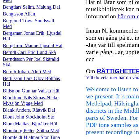
Med
Har ni låtar som ni ö
Bengtlars Selim, Malung Dal
musikbibliotek kan n
Bengtsson Allan
information
här om d
Berglund Towa Sundsvall
Med
Innan Ni kommentera
Bergsman Jonas Erik, Ljusdal
som en gång på ett n
Häl
-Jag var till spelman
Bergström Manne Ljusdal Häl
varje gång. Jag uppte
Berndt Carl-Eric Lund Skå
ccc
Berndtsson Per Joel Skäralid
Skå
Om
RÄTTIGHETE
Bernth Johan, Alnö Med
Vill du veta mer har du vår
Bertilsson Lars-Olov Bollnäs
Häl
Welcome to listen to
Billsmon Gunnar Vallsta Häl
we present. It´s mai
Björklund Nils Simas-Nicke,
Medelpad, Hälsingla
Myssjön Vigge Med
districts in the Mid
Blank Anders, Rättvik Dal
Blom John Stockholm Sto
parts of Sweden. For 
Blom Mattias, Bjuråker Häl
PDF tone samples as
Blomberg Petter, Sättna Med
present recordings i
Blomfeldt Hjalmar Stor Tuna