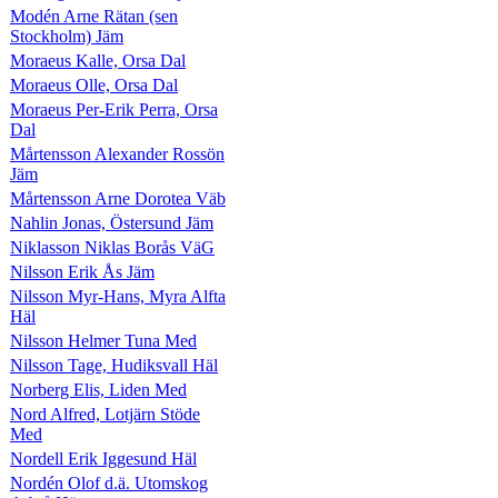
Modén Arne Rätan (sen
Stockholm) Jäm
Moraeus Kalle, Orsa Dal
Moraeus Olle, Orsa Dal
Moraeus Per-Erik Perra, Orsa
Dal
Mårtensson Alexander Rossön
Jäm
Mårtensson Arne Dorotea Väb
Nahlin Jonas, Östersund Jäm
Niklasson Niklas Borås VäG
Nilsson Erik Ås Jäm
Nilsson Myr-Hans, Myra Alfta
Häl
Nilsson Helmer Tuna Med
Nilsson Tage, Hudiksvall Häl
Norberg Elis, Liden Med
Nord Alfred, Lotjärn Stöde
Med
Nordell Erik Iggesund Häl
Nordén Olof d.ä. Utomskog