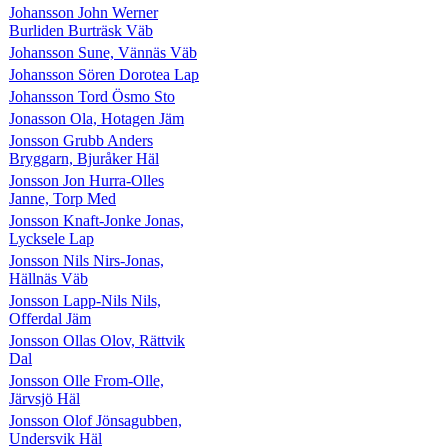
Johansson John Werner
Burliden Burträsk Väb
Johansson Sune, Vännäs Väb
Johansson Sören Dorotea Lap
Johansson Tord Ösmo Sto
Jonasson Ola, Hotagen Jäm
Jonsson Grubb Anders
Bryggarn, Bjuråker Häl
Jonsson Jon Hurra-Olles
Janne, Torp Med
Jonsson Knaft-Jonke Jonas,
Lycksele Lap
Jonsson Nils Nirs-Jonas,
Hällnäs Väb
Jonsson Lapp-Nils Nils,
Offerdal Jäm
Jonsson Ollas Olov, Rättvik
Dal
Jonsson Olle From-Olle,
Järvsjö Häl
Jonsson Olof Jönsagubben,
Undersvik Häl