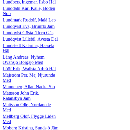
Lundberg Ingemar, Ilsbo Häl
Lunddahl Karl Kalle, Boden
Nob
Lundmark Rudolf, Malå Lap
Lundqvist Eva, Brunflo Jäm
Lundqvist Gösta, Tierp Gäs
Lundqvist Lillebil, Avesta Dal
Lundstedt Katarina, Hassela
Häl
Lång Andreas, Nyhem
Ovansjö Borgsjö Med
Lööf Erik, Wallsta Arbrå Häl
Majström Per, Maj Njurunda
Med
Manneberg Allan Nacka Sto
Mattsson John Erik,
Rätansbyn Jäm
Mattsson Olle, Nordanede
Med
Mellberg Olof, Flygge Liden
Med
Moberg Kristina, Sundsjö Jäm