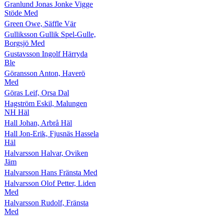
Granlund Jonas Jonke Vigge
Stöde Med
Green Owe, Säffle Vär
Gulliksson Gullik Spel-Gulle,
Borgsjö Med
Gustavsson Ingolf Härryda
Ble
Göransson Anton, Haverö
Med
Göras Leif, Orsa Dal
Hagström Eskil, Malungen
NH Häl
Hall Johan, Arbrå Häl
Hall Jon-Erik, Fjusnäs Hassela
Häl
Halvarsson Halvar, Oviken
Jäm
Halvarsson Hans Fränsta Med
Halvarsson Olof Petter, Liden
Med
Halvarsson Rudolf, Fränsta
Med