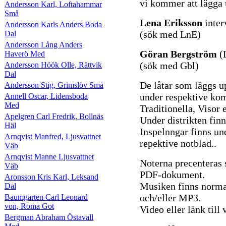
vi kommer att lägga 
Andersson Karl, Loftahammar
Små
Lena Eriksson
inter
Andersson Karls Anders Boda
(sök med LnE)
Dal
Andersson Lång Anders
Göran Bergström
(
Haverö Med
(sök med Gbl)
Andersson Höök Olle, Rättvik
Dal
De låtar som läggs u
Andersson Stig, Grimslöv Små
under respektive komp
Annell Oscar, Lidensboda
Med
Traditionella, Visor e
Apelgren Carl Fredrik, Bollnäs
Under distrikten finn
Häl
Inspelnngar finns un
Arnqvist Manfred, Ljusvattnet
repektive notblad..
Väb
Arnqvist Manne Ljusvattnet
Noterna precenteras
Väb
PDF-dokument.
Aronsson Kris Karl, Leksand
Musiken finns norma
Dal
och/eller MP3.
Baumgarten Carl Leonard
von, Roma Got
Video eller länk til
Bergman Abraham Östavall