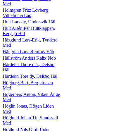
Med
Holmgren Fritz Lövberg
Vilhelmina Lap
Hult Lars dy, Undersvik Häl
Hult Alsén Per Hultkläppen,
Bergsjö Häl
Hägglund Lars-Erik, Tynderö
Med
Hällgren Lars. Renfors Väb
Hällström Anders Kalix Nob
Härdelin Thore d.ä., Delsbo
Häl
Härdelin Tore dy, Delsbo Häl
Högberg Bert, Bergeforsen
Med
Högerberg Anton, Viken Ånge
Med
Höglin Jonas, Högen Liden
Med
Höglund Johan Th, Sundsvall
Med
Höglund Nils Olof, Liden