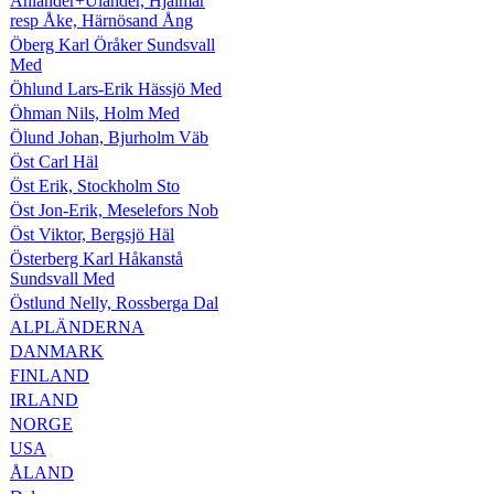
Ählander+Ulander, Hjalmar
resp Åke, Härnösand Ång
Öberg Karl Öråker Sundsvall
Med
Öhlund Lars-Erik Hässjö Med
Öhman Nils, Holm Med
Ölund Johan, Bjurholm Väb
Öst Carl Häl
Öst Erik, Stockholm Sto
Öst Jon-Erik, Meselefors Nob
Öst Viktor, Bergsjö Häl
Österberg Karl Håkanstå
Sundsvall Med
Östlund Nelly, Rossberga Dal
ALPLÄNDERNA
DANMARK
FINLAND
IRLAND
NORGE
USA
ÅLAND