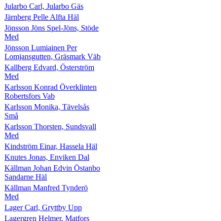
Jularbo Carl, Jularbo Gäs
Järnberg Pelle Alfta Häl
Jönsson Jöns Spel-Jöns, Stöde
Med
Jönsson Lumiainen Per
Lomjansgutten, Gräsmark Väb
Kallberg Edvard, Österström
Med
Karlsson Konrad Överklinten
Robertsfors Vab
Karlsson Monika, Tävelsås
Små
Karlsson Thorsten, Sundsvall
Med
Kindström Einar, Hassela Häl
Knutes Jonas, Enviken Dal
Källman Johan Edvin Östanbo
Sandarne Häl
Källman Manfred Tynderö
Med
Lager Carl, Gryttby Upp
Lagergren Helmer, Matfors