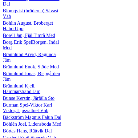
Dal
Blomqvist (bröderna) Sävast
Väb
Bohlin August, Broberget
Habo Upp
Borell Jan, Fjäl Timrå Med
Borg Erik SpelBorgen, Indal
Med
Brännlund Arvid, Ragunda
Jäm
Brännlund Enok, Stöde Med
Brännlund Jonas, Bispgården
Jäm
Brännlund Kjell,
Hammarstrand Jäm
Bunse Kerstin, Järfälla Sto
Burman Spel-Viktor Karl
Viktor, Ljusvattnet Väb
Bäckström Magnus Falun Dal
Böhlén Joel, Lidensboda Med
Börtas Hans, Rättvik Dal
Carstedt Emil Stensele Väb