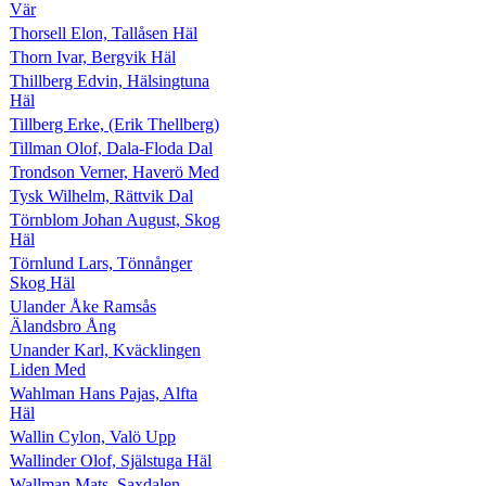
Vär
Thorsell Elon, Tallåsen Häl
Thorn Ivar, Bergvik Häl
Thillberg Edvin, Hälsingtuna
Häl
Tillberg Erke, (Erik Thellberg)
Tillman Olof, Dala-Floda Dal
Trondson Verner, Haverö Med
Tysk Wilhelm, Rättvik Dal
Törnblom Johan August, Skog
Häl
Törnlund Lars, Tönnånger
Skog Häl
Ulander Åke Ramsås
Älandsbro Ång
Unander Karl, Kväcklingen
Liden Med
Wahlman Hans Pajas, Alfta
Häl
Wallin Cylon, Valö Upp
Wallinder Olof, Själstuga Häl
Wallman Mats, Saxdalen