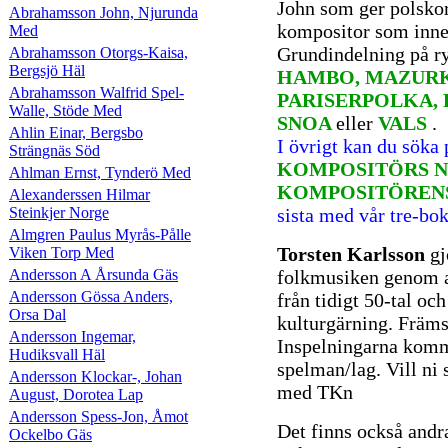
John som ger polsko
Abrahamsson John, Njurunda
kompositor som inne
Med
Grundindelning på r
Abrahamsson Otorgs-Kaisa,
Bergsjö Häl
HAMBO, MAZURK
Abrahamsson Walfrid Spel-
PARISERPOLKA, 
Walle, Stöde Med
SNOA
eller
VALS
.
Ahlin Einar, Bergsbo
I övrigt kan du söka
Strängnäs Söd
KOMPOSITÖRS N
Ahlman Ernst, Tynderö Med
KOMPOSITÖREN
Alexanderssen Hilmar
Steinkjer Norge
sista med vår tre-bo
Almgren Paulus Myrås-Pålle
Torsten Karlsson
gj
Viken Torp Med
Andersson A Årsunda Gäs
folkmusiken genom a
Andersson Gössa Anders,
från tidigt 50-tal oc
Orsa Dal
kulturgärning. Främs
Andersson Ingemar,
Inspelningarna komme
Hudiksvall Häl
spelman/lag. Vill ni 
Andersson Klockar-, Johan
med TKn
August, Dorotea Lap
Andersson Spess-Jon, Åmot
Det finns också andr
Ockelbo Gäs