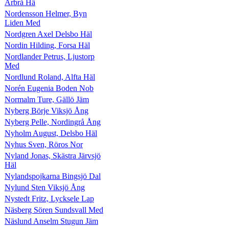
Arbrå Hä
Nordensson Helmer, Byn
Liden Med
Nordgren Axel Delsbo Häl
Nordin Hilding, Forsa Häl
Nordlander Petrus, Ljustorp
Med
Nordlund Roland, Alfta Häl
Norén Eugenia Boden Nob
Normalm Ture, Gällö Jäm
Nyberg Börje Viksjö Ång
Nyberg Pelle, Nordingrå Ång
Nyholm August, Delsbo Häl
Nyhus Sven, Röros Nor
Nyland Jonas, Skästra Järvsjö
Häl
Nylandspojkarna Bingsjö Dal
Nylund Sten Viksjö Ång
Nystedt Fritz, Lycksele Lap
Näsberg Sören Sundsvall Med
Näslund Anselm Stugun Jäm