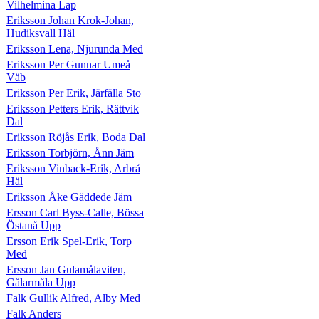
Vilhelmina Lap
Eriksson Johan Krok-Johan,
Hudiksvall Häl
Eriksson Lena, Njurunda Med
Eriksson Per Gunnar Umeå
Väb
Eriksson Per Erik, Järfälla Sto
Eriksson Petters Erik, Rättvik
Dal
Eriksson Röjås Erik, Boda Dal
Eriksson Torbjörn, Ånn Jäm
Eriksson Vinback-Erik, Arbrå
Häl
Eriksson Åke Gäddede Jäm
Ersson Carl Byss-Calle, Bössa
Östanå Upp
Ersson Erik Spel-Erik, Torp
Med
Ersson Jan Gulamålaviten,
Gålarmåla Upp
Falk Gullik Alfred, Alby Med
Falk Anders