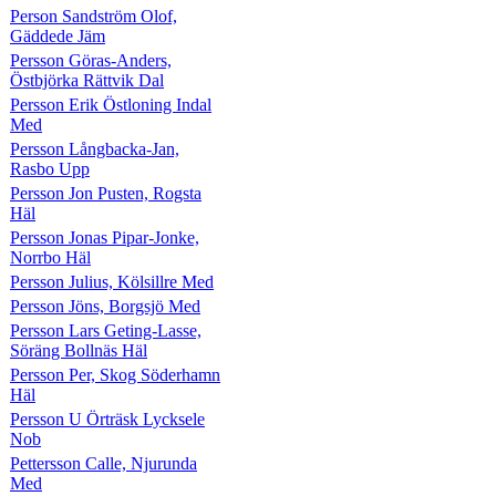
Person Sandström Olof,
Gäddede Jäm
Persson Göras-Anders,
Östbjörka Rättvik Dal
Persson Erik Östloning Indal
Med
Persson Långbacka-Jan,
Rasbo Upp
Persson Jon Pusten, Rogsta
Häl
Persson Jonas Pipar-Jonke,
Norrbo Häl
Persson Julius, Kölsillre Med
Persson Jöns, Borgsjö Med
Persson Lars Geting-Lasse,
Söräng Bollnäs Häl
Persson Per, Skog Söderhamn
Häl
Persson U Örträsk Lycksele
Nob
Pettersson Calle, Njurunda
Med