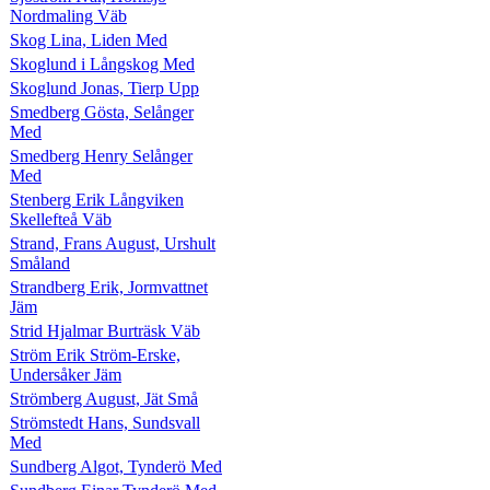
Nordmaling Väb
Skog Lina, Liden Med
Skoglund i Långskog Med
Skoglund Jonas, Tierp Upp
Smedberg Gösta, Selånger
Med
Smedberg Henry Selånger
Med
Stenberg Erik Långviken
Skellefteå Väb
Strand, Frans August, Urshult
Småland
Strandberg Erik, Jormvattnet
Jäm
Strid Hjalmar Burträsk Väb
Ström Erik Ström-Erske,
Undersåker Jäm
Strömberg August, Jät Små
Strömstedt Hans, Sundsvall
Med
Sundberg Algot, Tynderö Med