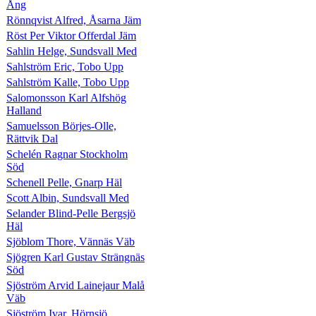
Ång
Rönnqvist Alfred, Åsarna Jäm
Röst Per Viktor Offerdal Jäm
Sahlin Helge, Sundsvall Med
Sahlström Eric, Tobo Upp
Sahlström Kalle, Tobo Upp
Salomonsson Karl Alfshög
Halland
Samuelsson Börjes-Olle,
Rättvik Dal
Schelén Ragnar Stockholm
Söd
Schenell Pelle, Gnarp Häl
Scott Albin, Sundsvall Med
Selander Blind-Pelle Bergsjö
Häl
Sjöblom Thore, Vännäs Väb
Sjögren Karl Gustav Strängnäs
Söd
Sjöström Arvid Lainejaur Malå
Väb
Sjöström Ivar, Hörnsjö