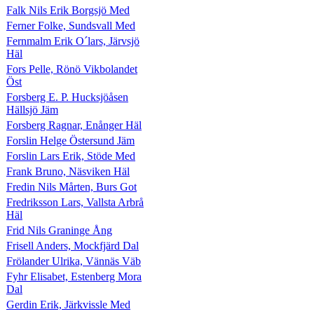
Falk Nils Erik Borgsjö Med
Ferner Folke, Sundsvall Med
Fernmalm Erik O´lars, Järvsjö
Häl
Fors Pelle, Rönö Vikbolandet
Öst
Forsberg E. P. Hucksjöåsen
Hällsjö Jäm
Forsberg Ragnar, Enånger Häl
Forslin Helge Östersund Jäm
Forslin Lars Erik, Stöde Med
Frank Bruno, Näsviken Häl
Fredin Nils Mårten, Burs Got
Fredriksson Lars, Vallsta Arbrå
Häl
Frid Nils Graninge Ång
Frisell Anders, Mockfjärd Dal
Frölander Ulrika, Vännäs Väb
Fyhr Elisabet, Estenberg Mora
Dal
Gerdin Erik, Järkvissle Med