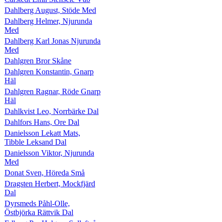
Dahlberg August, Stöde Med
Dahlberg Helmer, Njurunda
Med
Dahlberg Karl Jonas Njurunda
Med
Dahlgren Bror Skåne
Dahlgren Konstantin, Gnarp
Häl
Dahlgren Ragnar, Röde Gnarp
Häl
Dahlkvist Leo, Norrbärke Dal
Dahlfors Hans, Ore Dal
Danielsson Lekatt Mats,
Tibble Leksand Dal
Danielsson Viktor, Njurunda
Med
Donat Sven, Höreda Små
Dragsten Herbert, Mockfjärd
Dal
Dyrsmeds Påhl-Olle,
Östbjörka Rättvik Dal