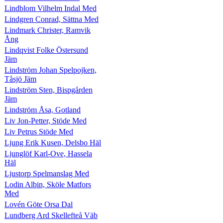
Lindblom Vilhelm Indal Med
Lindgren Conrad, Sättna Med
Lindmark Christer, Ramvik
Ång
Lindqvist Folke Östersund
Jäm
Lindström Johan Spelpojken,
Tåsjö Jäm
Lindström Sten, Bispgården
Jäm
Lindström Åsa, Gotland
Liv Jon-Petter, Stöde Med
Liv Petrus Stöde Med
Ljung Erik Kusen, Delsbo Häl
Ljunglöf Karl-Ove, Hassela
Häl
Ljustorp Spelmanslag Med
Lodin Albin, Sköle Matfors
Med
Lovén Göte Orsa Dal
Lundberg Ard Skellefteå Väb