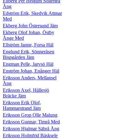
Edberg Per Helgum Sollefteå
Ång
Edström Erik, Skedvik Attmar
Med
Ekberg John Östersund Jäm
Ekberg Olof Johan, Östby
Ånge Med
Ellström Janne, Forsa Häl
Englund Erik, Sönneråsen
Bispgården Jäm
Engman Pelle, Jarvsö Häl
Enström Johan, Enånger Häl
Eriksson Anders, Mellansel
Ång
Eriksson Axel, Hällesjö
Bräcke Jäm
Eriksson Erik Olof,
Hammarstrand Jäm
Eriksson Grop Olle Malung
Eriksson Gunnar, Timrå Med
Eriksson Hjalmar Säbrå Ång
Eriksson Holmfrid Bäsksele