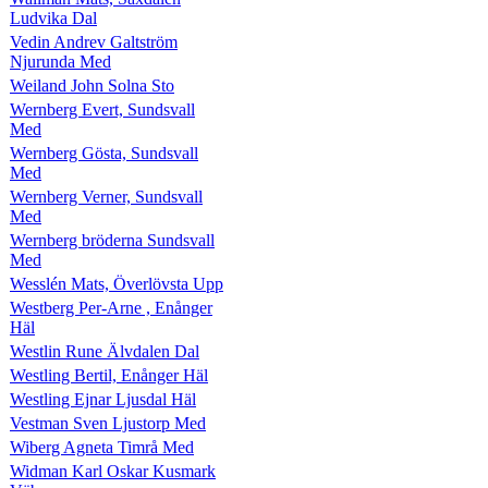
Ludvika Dal
Vedin Andrev Galtström
Njurunda Med
Weiland John Solna Sto
Wernberg Evert, Sundsvall
Med
Wernberg Gösta, Sundsvall
Med
Wernberg Verner, Sundsvall
Med
Wernberg bröderna Sundsvall
Med
Wesslén Mats, Överlövsta Upp
Westberg Per-Arne , Enånger
Häl
Westlin Rune Älvdalen Dal
Westling Bertil, Enånger Häl
Westling Ejnar Ljusdal Häl
Vestman Sven Ljustorp Med
Wiberg Agneta Timrå Med
Widman Karl Oskar Kusmark