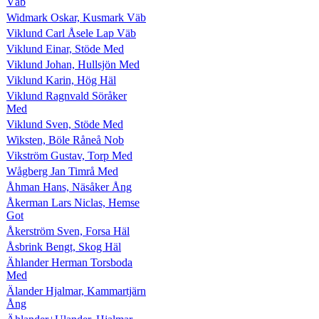
Väb
Widmark Oskar, Kusmark Väb
Viklund Carl Åsele Lap Väb
Viklund Einar, Stöde Med
Viklund Johan, Hullsjön Med
Viklund Karin, Hög Häl
Viklund Ragnvald Söråker
Med
Viklund Sven, Stöde Med
Wiksten, Böle Råneå Nob
Vikström Gustav, Torp Med
Wågberg Jan Timrå Med
Åhman Hans, Näsåker Ång
Åkerman Lars Niclas, Hemse
Got
Åkerström Sven, Forsa Häl
Åsbrink Bengt, Skog Häl
Ählander Herman Torsboda
Med
Älander Hjalmar, Kammartjärn
Ång