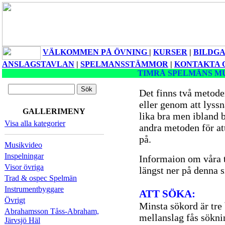
VÄLKOMMEN PÅ ÖVNING
|
KURSER
|
BILDGA
ANSLAGSTAVLAN
|
SPELMANSSTÄMMOR
|
KONTAKTA 
TIMRÅ SPELMÄNS M
Det finns två metoder 
eller genom att lyss
GALLERIMENY
lika bra men ibland 
Visa alla kategorier
andra metoden för att 
på.
Musikvideo
Inspelningar
Informaion om våra t
Visor övriga
längst ner på denna s
Trad & ospec Spelmän
Instrumentbyggare
ATT SÖKA:
Övrigt
Minsta sökord är tre
Abrahamsson Tåss-Abraham,
mellanslag fås sökni
Järvsjö Häl