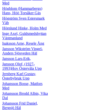
Med
Högblom (Hammarbergs)
Hans, Höö Torsåker Gäs
Högström Sven Estersmark
Väb
Hörnlund Hinke, Holm Med
Inge Axel, Guldsmedshyttan
Västmanland
Isaksson Arne, Resele Ång
Jansson Wikström Vingel-
Anders Sjösveden Häl
Jansson Lars-Erik,
Jansson Olof, (1927-
1993)Hov Östervåla Upp
Jernberg Karl Gustav,
Österbybruk Upp
Johansson Bosse, Matfors
Med
Johansson Brodd Albin, Vika
Dal
Johansson Frid Daniel,
Bergsjö Häl