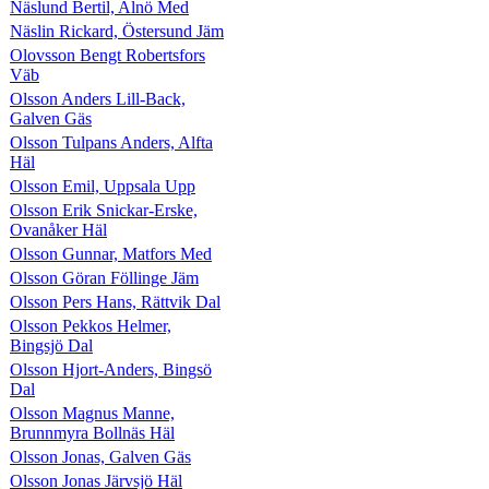
Näslund Bertil, Alnö Med
Näslin Rickard, Östersund Jäm
Olovsson Bengt Robertsfors
Väb
Olsson Anders Lill-Back,
Galven Gäs
Olsson Tulpans Anders, Alfta
Häl
Olsson Emil, Uppsala Upp
Olsson Erik Snickar-Erske,
Ovanåker Häl
Olsson Gunnar, Matfors Med
Olsson Göran Föllinge Jäm
Olsson Pers Hans, Rättvik Dal
Olsson Pekkos Helmer,
Bingsjö Dal
Olsson Hjort-Anders, Bingsö
Dal
Olsson Magnus Manne,
Brunnmyra Bollnäs Häl
Olsson Jonas, Galven Gäs
Olsson Jonas Järvsjö Häl