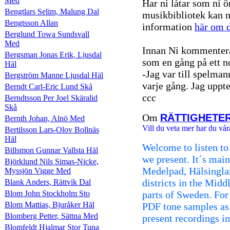
Med
Har ni låtar som ni ö
Bengtlars Selim, Malung Dal
musikbibliotek kan n
Bengtsson Allan
information
här om d
Berglund Towa Sundsvall
Med
Innan Ni kommentera
Bergsman Jonas Erik, Ljusdal
som en gång på ett n
Häl
-Jag var till spelman
Bergström Manne Ljusdal Häl
varje gång. Jag uppte
Berndt Carl-Eric Lund Skå
ccc
Berndtsson Per Joel Skäralid
Skå
Om
RÄTTIGHETE
Bernth Johan, Alnö Med
Vill du veta mer har du vår
Bertilsson Lars-Olov Bollnäs
Häl
Welcome to listen to
Billsmon Gunnar Vallsta Häl
we present. It´s mai
Björklund Nils Simas-Nicke,
Medelpad, Hälsingla
Myssjön Vigge Med
districts in the Mid
Blank Anders, Rättvik Dal
Blom John Stockholm Sto
parts of Sweden. For 
Blom Mattias, Bjuråker Häl
PDF tone samples as
Blomberg Petter, Sättna Med
present recordings i
Blomfeldt Hjalmar Stor Tuna