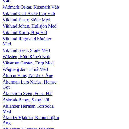
Väb
Widmark Oskar, Kusmark Väb
Viklund Carl Åsele Lap Väb
Viklund Einar, Stöde Med
Viklund Johan, Hullsjön Med
Viklund Karin, Hög Häl
Viklund Ragnvald Söråker
Med
Viklund Sven, Stöde Med
Wiksten, Böle Råneå Nob
Vikström Gustav, Torp Med
Wågberg Jan Timrå Med
Åhman Hans, Näsåker Ång
Åkerman Lars Niclas, Hemse
Got
Åkerström Sven, Forsa Häl
Åsbrink Bengt, Skog Häl
Ählander Herman Torsboda
Med
Älander Hjalmar, Kammartjärn
Ång