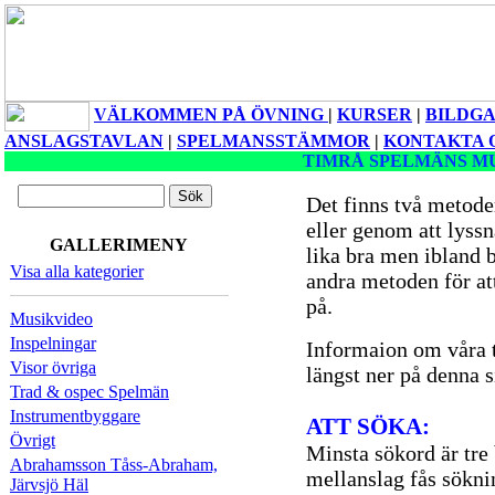
VÄLKOMMEN PÅ ÖVNING
|
KURSER
|
BILDGA
ANSLAGSTAVLAN
|
SPELMANSSTÄMMOR
|
KONTAKTA 
TIMRÅ SPELMÄNS M
Det finns två metoder 
eller genom att lyss
GALLERIMENY
lika bra men ibland 
Visa alla kategorier
andra metoden för att 
på.
Musikvideo
Inspelningar
Informaion om våra t
Visor övriga
längst ner på denna s
Trad & ospec Spelmän
Instrumentbyggare
ATT SÖKA:
Övrigt
Minsta sökord är tre
Abrahamsson Tåss-Abraham,
mellanslag fås sökni
Järvsjö Häl