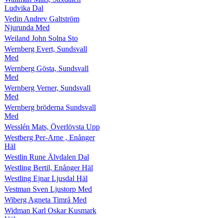
Ludvika Dal
Vedin Andrev Galtström
Njurunda Med
Weiland John Solna Sto
Wernberg Evert, Sundsvall
Med
Wernberg Gösta, Sundsvall
Med
Wernberg Verner, Sundsvall
Med
Wernberg bröderna Sundsvall
Med
Wesslén Mats, Överlövsta Upp
Westberg Per-Arne , Enånger
Häl
Westlin Rune Älvdalen Dal
Westling Bertil, Enånger Häl
Westling Ejnar Ljusdal Häl
Vestman Sven Ljustorp Med
Wiberg Agneta Timrå Med
Widman Karl Oskar Kusmark