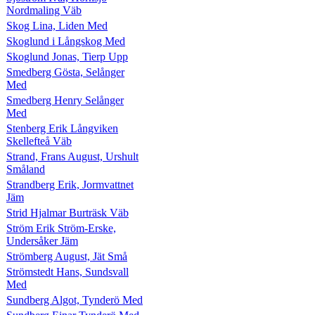
Nordmaling Väb
Skog Lina, Liden Med
Skoglund i Långskog Med
Skoglund Jonas, Tierp Upp
Smedberg Gösta, Selånger
Med
Smedberg Henry Selånger
Med
Stenberg Erik Långviken
Skellefteå Väb
Strand, Frans August, Urshult
Småland
Strandberg Erik, Jormvattnet
Jäm
Strid Hjalmar Burträsk Väb
Ström Erik Ström-Erske,
Undersåker Jäm
Strömberg August, Jät Små
Strömstedt Hans, Sundsvall
Med
Sundberg Algot, Tynderö Med