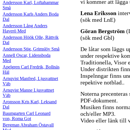
vi kommer att lägga 
Andersson Karl, Loftahammar
Små
Lena Eriksson
inter
Andersson Karls Anders Boda
(sök med LnE)
Dal
Andersson Lång Anders
Göran Bergström
(
Haverö Med
(sök med Gbl)
Andersson Höök Olle, Rättvik
Dal
De låtar som läggs u
Andersson Stig, Grimslöv Små
under respektive komp
Annell Oscar, Lidensboda
Med
Traditionella, Visor e
Apelgren Carl Fredrik, Bollnäs
Under distrikten finn
Häl
Inspelnngar finns un
Arnqvist Manfred, Ljusvattnet
repektive notblad..
Väb
Arnqvist Manne Ljusvattnet
Noterna precenteras
Väb
PDF-dokument.
Aronsson Kris Karl, Leksand
Musiken finns norma
Dal
och/eller MP3.
Baumgarten Carl Leonard
von, Roma Got
Video eller länk til
Bergman Abraham Östavall