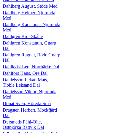
Dahlberg August, Stöde Med
Dahlberg Helmer, Njurunda
Med
Dahlberg Karl Jonas Njurunda
Med
Dahlgren Bror Skåne
Dahlgren Konstantin, Gnarp
Häl
Dahlgren Ragnar, Röde Gnarp
Häl
Dahlkvist Leo, Norrbärke Dal
Dahlfors Hans, Ore Dal
Danielsson Lekatt Mats,
Tibble Leksand Dal
Danielsson Viktor, Njurunda
Med
Donat Sven, Höreda Små
Dragsten Herbert, Mockfjärd
Dal
Dyrsmeds Påhl-Olle,
Östbjörka Rättvik Dal