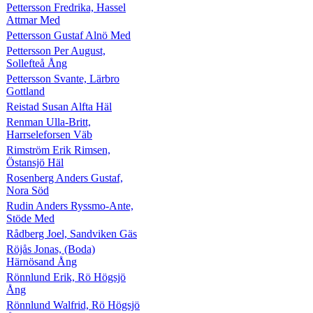
Pettersson Fredrika, Hassel
Attmar Med
Pettersson Gustaf Alnö Med
Pettersson Per August,
Sollefteå Ång
Pettersson Svante, Lärbro
Gottland
Reistad Susan Alfta Häl
Renman Ulla-Britt,
Harrseleforsen Väb
Rimström Erik Rimsen,
Östansjö Häl
Rosenberg Anders Gustaf,
Nora Söd
Rudin Anders Ryssmo-Ante,
Stöde Med
Rådberg Joel, Sandviken Gäs
Röjås Jonas, (Boda)
Härnösand Ång
Rönnlund Erik, Rö Högsjö
Ång
Rönnlund Walfrid, Rö Högsjö