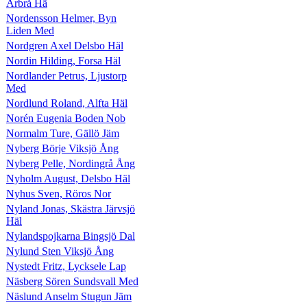
Arbrå Hä
Nordensson Helmer, Byn
Liden Med
Nordgren Axel Delsbo Häl
Nordin Hilding, Forsa Häl
Nordlander Petrus, Ljustorp
Med
Nordlund Roland, Alfta Häl
Norén Eugenia Boden Nob
Normalm Ture, Gällö Jäm
Nyberg Börje Viksjö Ång
Nyberg Pelle, Nordingrå Ång
Nyholm August, Delsbo Häl
Nyhus Sven, Röros Nor
Nyland Jonas, Skästra Järvsjö
Häl
Nylandspojkarna Bingsjö Dal
Nylund Sten Viksjö Ång
Nystedt Fritz, Lycksele Lap
Näsberg Sören Sundsvall Med
Näslund Anselm Stugun Jäm