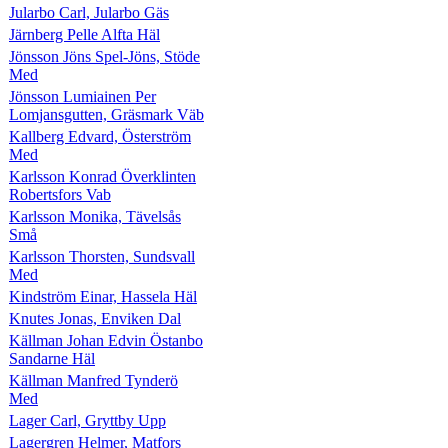
Jularbo Carl, Jularbo Gäs
Järnberg Pelle Alfta Häl
Jönsson Jöns Spel-Jöns, Stöde
Med
Jönsson Lumiainen Per
Lomjansgutten, Gräsmark Väb
Kallberg Edvard, Österström
Med
Karlsson Konrad Överklinten
Robertsfors Vab
Karlsson Monika, Tävelsås
Små
Karlsson Thorsten, Sundsvall
Med
Kindström Einar, Hassela Häl
Knutes Jonas, Enviken Dal
Källman Johan Edvin Östanbo
Sandarne Häl
Källman Manfred Tynderö
Med
Lager Carl, Gryttby Upp
Lagergren Helmer, Matfors