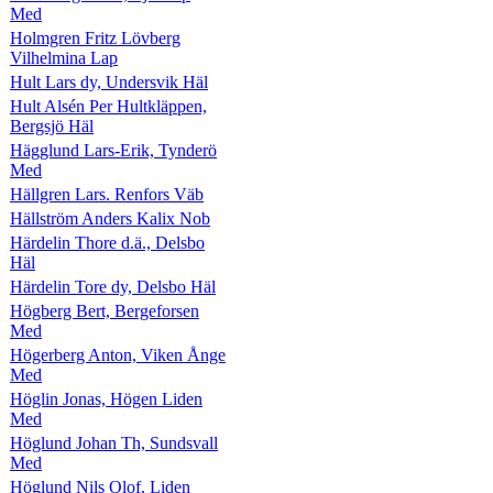
Med
Holmgren Fritz Lövberg
Vilhelmina Lap
Hult Lars dy, Undersvik Häl
Hult Alsén Per Hultkläppen,
Bergsjö Häl
Hägglund Lars-Erik, Tynderö
Med
Hällgren Lars. Renfors Väb
Hällström Anders Kalix Nob
Härdelin Thore d.ä., Delsbo
Häl
Härdelin Tore dy, Delsbo Häl
Högberg Bert, Bergeforsen
Med
Högerberg Anton, Viken Ånge
Med
Höglin Jonas, Högen Liden
Med
Höglund Johan Th, Sundsvall
Med
Höglund Nils Olof, Liden