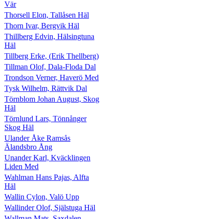
Vär
Thorsell Elon, Tallåsen Häl
Thorn Ivar, Bergvik Häl
Thillberg Edvin, Hälsingtuna
Häl
Tillberg Erke, (Erik Thellberg)
Tillman Olof, Dala-Floda Dal
Trondson Verner, Haverö Med
Tysk Wilhelm, Rättvik Dal
Törnblom Johan August, Skog
Häl
Törnlund Lars, Tönnånger
Skog Häl
Ulander Åke Ramsås
Älandsbro Ång
Unander Karl, Kväcklingen
Liden Med
Wahlman Hans Pajas, Alfta
Häl
Wallin Cylon, Valö Upp
Wallinder Olof, Själstuga Häl
Wallman Mats, Saxdalen