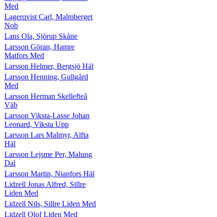
Med
Lagerqvist Carl, Malmberget
Nob
Lans Ola, Sjörup Skåne
Larsson Göran, Hamre
Matfors Med
Larsson Helmer, Bergsjö Häl
Larsson Henning, Gullgård
Med
Larsson Herman Skellefteå
Väb
Larsson Viksta-Lasse Johan
Leonard, Viksta Upp
Larsson Lars Malmyr, Alfta
Häl
Larsson Lejsme Per, Malung
Dal
Larsson Martin, Nianfors Häl
Lidzell Jonas Alfred, Sillre
Liden Med
Lidzell Nils, Sillre Liden Med
Lidzell Olof Liden Med