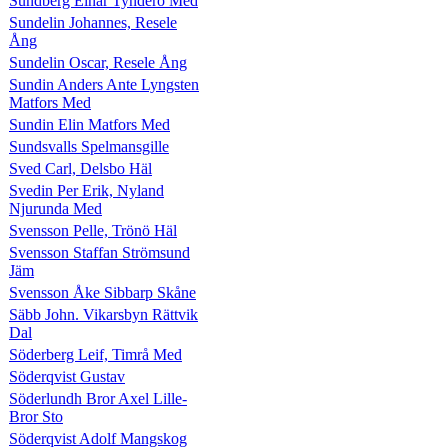
Sundberg Einar Tynderö Med
Sundelin Johannes, Resele
Ång
Sundelin Oscar, Resele Ång
Sundin Anders Ante Lyngsten
Matfors Med
Sundin Elin Matfors Med
Sundsvalls Spelmansgille
Sved Carl, Delsbo Häl
Svedin Per Erik, Nyland
Njurunda Med
Svensson Pelle, Trönö Häl
Svensson Staffan Strömsund
Jäm
Svensson Åke Sibbarp Skåne
Säbb John. Vikarsbyn Rättvik
Dal
Söderberg Leif, Timrå Med
Söderqvist Gustav
Söderlundh Bror Axel Lille-
Bror Sto
Söderqvist Adolf Mangskog