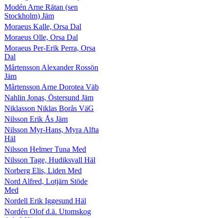
Modén Arne Rätan (sen
Stockholm) Jäm
Moraeus Kalle, Orsa Dal
Moraeus Olle, Orsa Dal
Moraeus Per-Erik Perra, Orsa
Dal
Mårtensson Alexander Rossön
Jäm
Mårtensson Arne Dorotea Väb
Nahlin Jonas, Östersund Jäm
Niklasson Niklas Borås VäG
Nilsson Erik Ås Jäm
Nilsson Myr-Hans, Myra Alfta
Häl
Nilsson Helmer Tuna Med
Nilsson Tage, Hudiksvall Häl
Norberg Elis, Liden Med
Nord Alfred, Lotjärn Stöde
Med
Nordell Erik Iggesund Häl
Nordén Olof d.ä. Utomskog