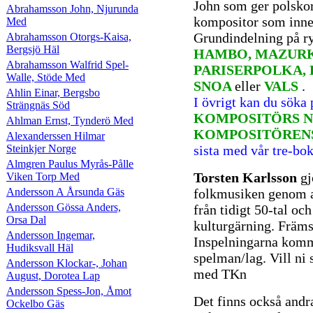
John som ger polsko
Abrahamsson John, Njurunda
kompositor som inne
Med
Grundindelning på r
Abrahamsson Otorgs-Kaisa,
Bergsjö Häl
HAMBO, MAZURK
Abrahamsson Walfrid Spel-
PARISERPOLKA, 
Walle, Stöde Med
SNOA
eller
VALS
.
Ahlin Einar, Bergsbo
I övrigt kan du söka
Strängnäs Söd
KOMPOSITÖRS N
Ahlman Ernst, Tynderö Med
KOMPOSITÖREN
Alexanderssen Hilmar
Steinkjer Norge
sista med vår tre-bo
Almgren Paulus Myrås-Pålle
Torsten Karlsson
gj
Viken Torp Med
Andersson A Årsunda Gäs
folkmusiken genom a
Andersson Gössa Anders,
från tidigt 50-tal oc
Orsa Dal
kulturgärning. Främs
Andersson Ingemar,
Inspelningarna komme
Hudiksvall Häl
spelman/lag. Vill ni 
Andersson Klockar-, Johan
med TKn
August, Dorotea Lap
Andersson Spess-Jon, Åmot
Det finns också andr
Ockelbo Gäs