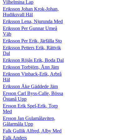
Vilhelmina Lap
Eriksson Johan Krok-Johan,
Hudiksvall Häl
Eriksson Lena, Njurunda Med
Eriksson Per Gunnar Umeå
Väb
Eriksson Per Erik, Järfälla Sto
Eriksson Petters Erik, Rättvik
Dal
Eriksson Röjås Erik, Boda Dal
Eriksson Torbjörn, Ånn Jäm
Eriksson Vinback-Erik, Arbrå
Häl
Eriksson Åke Gäddede Jäm
Ersson Carl Byss-Calle, Bössa
Östanå Upp
Ersson Erik Spel-Erik, Torp
Med
Ersson Jan Gulamålaviten,
Gålarmåla Upp
Falk Gullik Alfred, Alby Med
Falk Anders