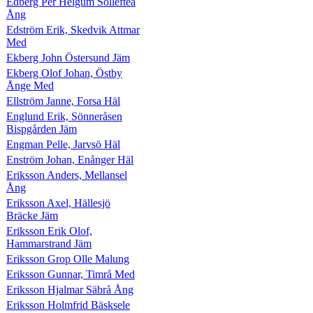
Edberg Per Helgum Sollefteå
Ång
Edström Erik, Skedvik Attmar
Med
Ekberg John Östersund Jäm
Ekberg Olof Johan, Östby
Ånge Med
Ellström Janne, Forsa Häl
Englund Erik, Sönneråsen
Bispgården Jäm
Engman Pelle, Jarvsö Häl
Enström Johan, Enånger Häl
Eriksson Anders, Mellansel
Ång
Eriksson Axel, Hällesjö
Bräcke Jäm
Eriksson Erik Olof,
Hammarstrand Jäm
Eriksson Grop Olle Malung
Eriksson Gunnar, Timrå Med
Eriksson Hjalmar Säbrå Ång
Eriksson Holmfrid Bäsksele