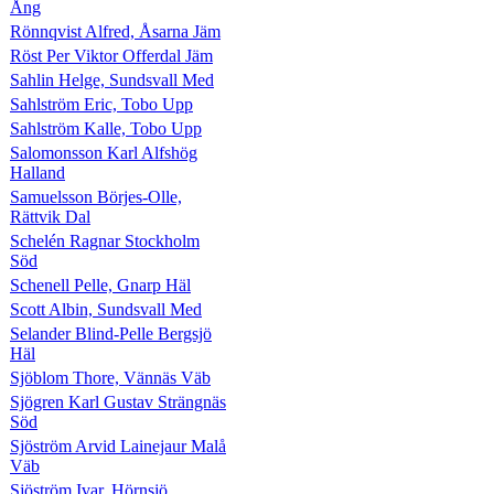
Ång
Rönnqvist Alfred, Åsarna Jäm
Röst Per Viktor Offerdal Jäm
Sahlin Helge, Sundsvall Med
Sahlström Eric, Tobo Upp
Sahlström Kalle, Tobo Upp
Salomonsson Karl Alfshög
Halland
Samuelsson Börjes-Olle,
Rättvik Dal
Schelén Ragnar Stockholm
Söd
Schenell Pelle, Gnarp Häl
Scott Albin, Sundsvall Med
Selander Blind-Pelle Bergsjö
Häl
Sjöblom Thore, Vännäs Väb
Sjögren Karl Gustav Strängnäs
Söd
Sjöström Arvid Lainejaur Malå
Väb
Sjöström Ivar, Hörnsjö