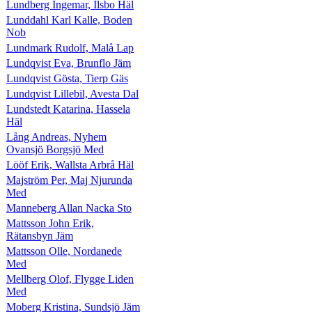
Lundberg Ingemar, Ilsbo Häl
Lunddahl Karl Kalle, Boden
Nob
Lundmark Rudolf, Malå Lap
Lundqvist Eva, Brunflo Jäm
Lundqvist Gösta, Tierp Gäs
Lundqvist Lillebil, Avesta Dal
Lundstedt Katarina, Hassela
Häl
Lång Andreas, Nyhem
Ovansjö Borgsjö Med
Lööf Erik, Wallsta Arbrå Häl
Majström Per, Maj Njurunda
Med
Manneberg Allan Nacka Sto
Mattsson John Erik,
Rätansbyn Jäm
Mattsson Olle, Nordanede
Med
Mellberg Olof, Flygge Liden
Med
Moberg Kristina, Sundsjö Jäm