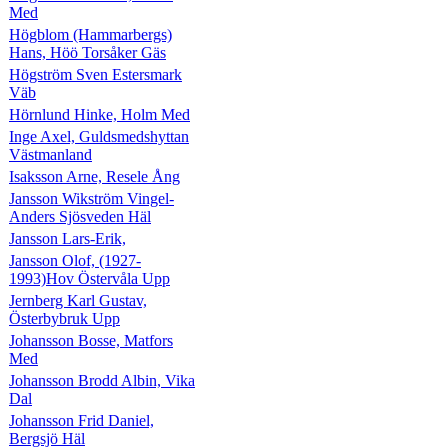
Med
Högblom (Hammarbergs)
Hans, Höö Torsåker Gäs
Högström Sven Estersmark
Väb
Hörnlund Hinke, Holm Med
Inge Axel, Guldsmedshyttan
Västmanland
Isaksson Arne, Resele Ång
Jansson Wikström Vingel-
Anders Sjösveden Häl
Jansson Lars-Erik,
Jansson Olof, (1927-
1993)Hov Östervåla Upp
Jernberg Karl Gustav,
Österbybruk Upp
Johansson Bosse, Matfors
Med
Johansson Brodd Albin, Vika
Dal
Johansson Frid Daniel,
Bergsjö Häl