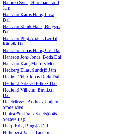
Hamrén Sven, Hammarstrand
Jäm
Hansson Karns Hans, Orsa
Dal
Hansson Slunk Hans, Bingsjö
Dal
Hansson Plog Anders Lerdal
Rättvik Dal
Hansson Timas Hans, Ore Dal
Hansson Jöns Jonas, Boda Dal
Hansson Karl, Matfors Med
Hedberg Elias, Sundsjö Jäm
Hedin Tjädur Jonas Boda Dal
Hedlund Nils G Bollnäs Häl
Hedlund Vilhelm, Enviken
Dal
Hendriksson Andreas Lotjärn
Stöde Med
Hjukström Frans Sandsjönäs
Sorsele Lap
Hjärp Erik, Bingsjö Dal
Holmberg Jonas, Ljustorp