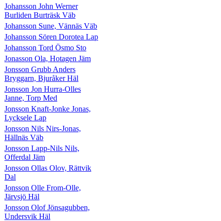
Johansson John Werner
Burliden Burträsk Väb
Johansson Sune, Vännäs Väb
Johansson Sören Dorotea Lap
Johansson Tord Ösmo Sto
Jonasson Ola, Hotagen Jäm
Jonsson Grubb Anders
Bryggarn, Bjuråker Häl
Jonsson Jon Hurra-Olles
Janne, Torp Med
Jonsson Knaft-Jonke Jonas,
Lycksele Lap
Jonsson Nils Nirs-Jonas,
Hällnäs Väb
Jonsson Lapp-Nils Nils,
Offerdal Jäm
Jonsson Ollas Olov, Rättvik
Dal
Jonsson Olle From-Olle,
Järvsjö Häl
Jonsson Olof Jönsagubben,
Undersvik Häl