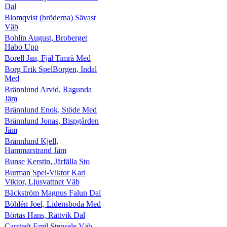
Dal
Blomqvist (bröderna) Sävast
Väb
Bohlin August, Broberget
Habo Upp
Borell Jan, Fjäl Timrå Med
Borg Erik SpelBorgen, Indal
Med
Brännlund Arvid, Ragunda
Jäm
Brännlund Enok, Stöde Med
Brännlund Jonas, Bispgården
Jäm
Brännlund Kjell,
Hammarstrand Jäm
Bunse Kerstin, Järfälla Sto
Burman Spel-Viktor Karl
Viktor, Ljusvattnet Väb
Bäckström Magnus Falun Dal
Böhlén Joel, Lidensboda Med
Börtas Hans, Rättvik Dal
Carstedt Emil Stensele Väb