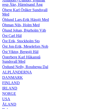
Ählander+Ulander, Hjalmar
resp Åke, Härnösand Ång
Öberg Karl Öråker Sundsvall
Med
Öhlund Lars-Erik Hässjö Med
Öhman Nils, Holm Med
Ölund Johan, Bjurholm Väb
Öst Carl Häl
Öst Erik, Stockholm Sto
Öst Jon-Erik, Meselefors Nob
Öst Viktor, Bergsjö Häl
Österberg Karl Håkanstå
Sundsvall Med
Östlund Nelly, Rossberga Dal
ALPLÄNDERNA
DANMARK
FINLAND
IRLAND
NORGE
USA
ÅLAND