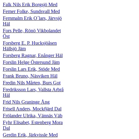
Falk Nils Erik Borgsjö Med
Ferner Folke, Sundsvall Med
Fernmalm Erik O´lars, Järvsjö
Häl
Fors Pelle, Rönö Vikbolandet
Öst
Forsberg E. P. Hucksjöåsen
Hällsjö Jäm
Forsberg Ragnar, Enånger Häl
Forslin Helge Östersund Jäm
Forslin Lars Erik, Stöde Med
Frank Bruno, Näsviken Häl
Fredin Nils Mårten, Burs Got
Fredriksson Lars, Vallsta Arbrå
Häl
Frid Nils Graninge Ång
Frisell Anders, Mockfjärd Dal
Frölander Ulrika, Vännäs Väb
Fyhr Elisabet, Estenberg Mora
Dal
Gerdin Erik, Järkvissle Med