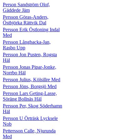
Person Sandström Olof,
Gäddede Jäm
Persson Göras-Anders,
Östbjörka Rättvik Dal
Persson Erik Östloning Indal
Med
Persson Långbacka-Jan,
Rasbo Upp
Persson Jon Pusten, Rogsta
Häl
Persson Jonas Pipar-Jonke,
Norrbo Häl
Persson Julius, Kölsillre Med
Persson Jöns, Borgsjö Med
Persson Lars Geting-Lasse,
Söräng Bollnäs Häl
Persson Per, Skog Söderhamn
Häl
Persson U Örträsk Lycksele
Nob
Pettersson Calle, Njurunda
Med