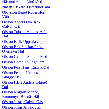
Näslund Bertil, Alnö Med
Näslin Rickard, Östersund Jäm
Olovsson Bengt Robertsfors
Väb
Olsson Anders Lill-Back,
Galven Gäs
Olsson Tulpans Anders, Alfta
Häl
Olsson Emil, Uppsala Upp
Olsson Erik Snickar-Erske,
Ovanåker Häl
Olsson Gunnar, Matfors Med
Olsson Göran Föllinge Jäm
Olsson Pers Hans, Rättvik Dal
Olsson Pekkos Helmer,
Bingsjö Dal
Olsson Hjort-Anders, Bingsö
Dal
Olsson Magnus Manne,
Brunnmyra Bollnäs Häl
Olsson Jonas, Galven Gäs
Olsson Jonas Järvsjö Häl