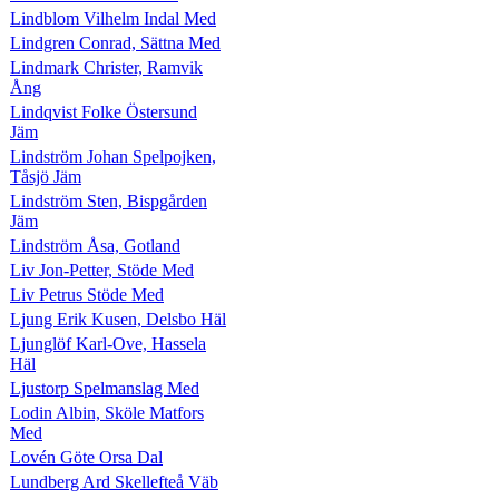
Lindblom Vilhelm Indal Med
Lindgren Conrad, Sättna Med
Lindmark Christer, Ramvik
Ång
Lindqvist Folke Östersund
Jäm
Lindström Johan Spelpojken,
Tåsjö Jäm
Lindström Sten, Bispgården
Jäm
Lindström Åsa, Gotland
Liv Jon-Petter, Stöde Med
Liv Petrus Stöde Med
Ljung Erik Kusen, Delsbo Häl
Ljunglöf Karl-Ove, Hassela
Häl
Ljustorp Spelmanslag Med
Lodin Albin, Sköle Matfors
Med
Lovén Göte Orsa Dal
Lundberg Ard Skellefteå Väb