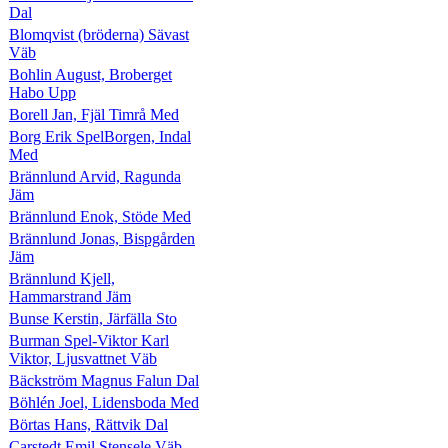
Dal
Blomqvist (bröderna) Sävast
Väb
Bohlin August, Broberget
Habo Upp
Borell Jan, Fjäl Timrå Med
Borg Erik SpelBorgen, Indal
Med
Brännlund Arvid, Ragunda
Jäm
Brännlund Enok, Stöde Med
Brännlund Jonas, Bispgården
Jäm
Brännlund Kjell,
Hammarstrand Jäm
Bunse Kerstin, Järfälla Sto
Burman Spel-Viktor Karl
Viktor, Ljusvattnet Väb
Bäckström Magnus Falun Dal
Böhlén Joel, Lidensboda Med
Börtas Hans, Rättvik Dal
Carstedt Emil Stensele Väb