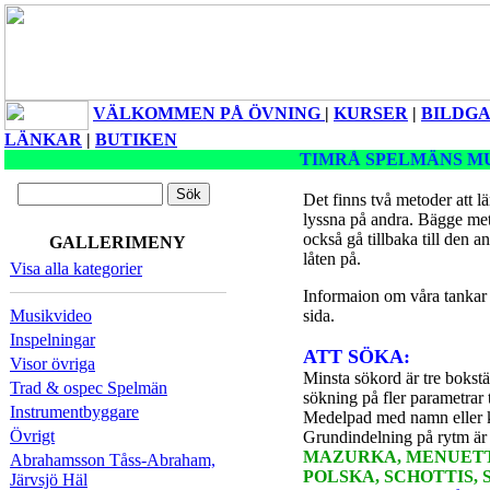
VÄLKOMMEN PÅ ÖVNING
|
KURSER
|
BILDGA
LÄNKAR
|
BUTIKEN
TIMRÅ SPELMÄNS M
Det finns två metoder att lä
lyssna på andra. Bägge me
också gå tillbaka till den an
GALLERIMENY
låten på.
Visa alla kategorier
Informaion om våra tankar 
Musikvideo
sida.
Inspelningar
ATT SÖKA:
Visor övriga
Minsta sökord är tre bokst
Trad & ospec Spelmän
sökning på fler parametrar
Instrumentbyggare
Medelpad med namn eller k
Övrigt
Grundindelning på rytm ä
MAZURKA, MENUETT,
Abrahamsson Tåss-Abraham,
POLSKA, SCHOTTIS, 
Järvsjö Häl