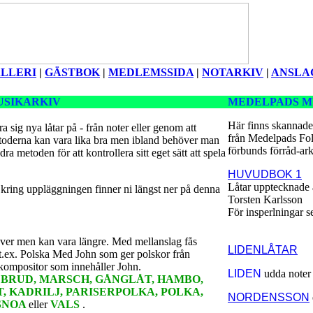
LLERI
|
GÄSTBOK
|
MEDLEMSSIDA
|
NOTARKIV
|
ANSLA
USIKARKIV
MEDELPADS M
Här finns skannade
ra sig nya låtar på - från noter eller genom att
från Medelpads Fo
toderna kan vara lika bra men ibland behöver man
förbunds förråd-ark
dra metoden för att kontrollera sitt eget sätt att spela
HUVUDBOK 1
Låtar upptecknade
kring uppläggningen finner ni längst ner på denna
Torsten Karlsson
För insperlningar se 
äver men kan vara längre. Med mellanslag fås
LIDENLÅTAR
 t.ex. Polska Med John som ger polskor från
ompositor som innehåller John.
LIDEN
udda noter
r
BRUD, MARSCH, GÅNGLÅT, HAMBO,
 KADRILJ, PARISERPOLKA, POLKA,
NORDENSSON
SNOA
eller
VALS
.