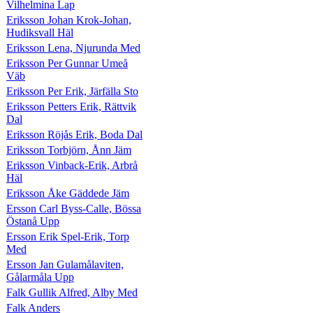
Vilhelmina Lap
Eriksson Johan Krok-Johan,
Hudiksvall Häl
Eriksson Lena, Njurunda Med
Eriksson Per Gunnar Umeå
Väb
Eriksson Per Erik, Järfälla Sto
Eriksson Petters Erik, Rättvik
Dal
Eriksson Röjås Erik, Boda Dal
Eriksson Torbjörn, Ånn Jäm
Eriksson Vinback-Erik, Arbrå
Häl
Eriksson Åke Gäddede Jäm
Ersson Carl Byss-Calle, Bössa
Östanå Upp
Ersson Erik Spel-Erik, Torp
Med
Ersson Jan Gulamålaviten,
Gålarmåla Upp
Falk Gullik Alfred, Alby Med
Falk Anders