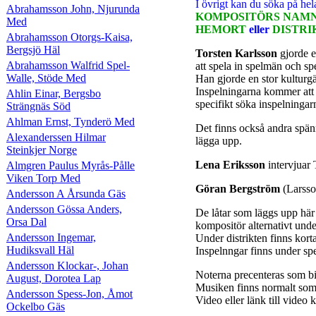
I övrigt kan du söka på
hel
Abrahamsson John, Njurunda
KOMPOSITÖRS NAMN 
Med
HEMORT
eller
DISTRI
Abrahamsson Otorgs-Kaisa,
Bergsjö Häl
Torsten Karlsson
gjorde 
Abrahamsson Walfrid Spel-
att spela in spelmän och spe
Walle, Stöde Med
Han gjorde en stor kulturg
Inspelningarna kommer att 
Ahlin Einar, Bergsbo
specifikt söka inspelninga
Strängnäs Söd
Ahlman Ernst, Tynderö Med
Det finns också andra spän
Alexanderssen Hilmar
lägga upp.
Steinkjer Norge
Lena Eriksson
intervjuar
Almgren Paulus Myrås-Pålle
Viken Torp Med
Göran Bergström
(Larsso
Andersson A Årsunda Gäs
Andersson Gössa Anders,
De låtar som läggs upp här
Orsa Dal
kompositör alternativt under
Andersson Ingemar,
Under distrikten finns kort
Hudiksvall Häl
Inspelnngar finns under sp
Andersson Klockar-, Johan
Noterna precenteras som 
August, Dorotea Lap
Musiken finns normalt som
Andersson Spess-Jon, Åmot
Video eller länk till vide
Ockelbo Gäs