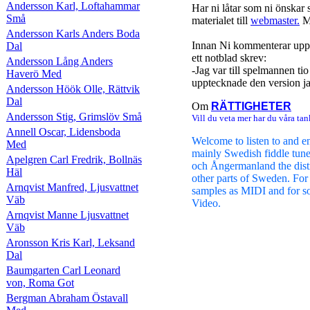
Andersson Karl, Loftahammar
Har ni låtar som ni önskar 
Små
materialet till
webmaster.
Me
Andersson Karls Anders Boda
Innan Ni kommenterar uppl
Dal
ett notblad skrev:
Andersson Lång Anders
-Jag var till spelmannen ti
Haverö Med
upptecknade den version jag
Andersson Höök Olle, Rättvik
Dal
Om
RÄTTIGHETER
Andersson Stig, Grimslöv Små
Vill du veta mer har du våra tan
Annell Oscar, Lidensboda
Welcome to listen to and e
Med
mainly Swedish fiddle tun
Apelgren Carl Fredrik, Bollnäs
och Ångermanland the distr
Häl
other parts of Sweden. For
Arnqvist Manfred, Ljusvattnet
samples as MIDI and for s
Väb
Video.
Arnqvist Manne Ljusvattnet
Väb
Aronsson Kris Karl, Leksand
Dal
Baumgarten Carl Leonard
von, Roma Got
Bergman Abraham Östavall