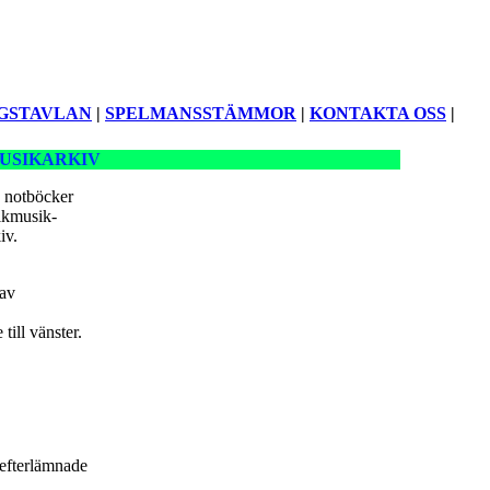
GSTAVLAN
|
SPELMANSSTÄMMOR
|
KONTAKTA OSS
|
USIKARKIV
 notböcker
lkmusik-
iv.
 av
till vänster.
efterlämnade