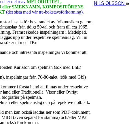
a eller delar av
MELODITITEL,
NILS OLSSON
n
eller SMEKNAMN, KOMPOSITÖRENS
KT
(det sista med vår tre-bokstavsförkortning).
en stor insatts för bevarandet av folkmusiken genom
lmanslag från tidigt 50-tal och fram till c:a 1965.
ärning. Främst skedde inspelningarn i Medelpad.
läggas upp under respektive spelman/lag. Vill ni
rna söker ni med TKn
nande och intresanta inspelningar vi kommer att
 Torsten Karlsson om spelmän (sök med LnE)
n), inspelningar från 70-80-talet. (sök med Gbl)
 kommer i första hand att finnas under respektive
 land eller Traditionella, Visor eller Övrigt.
a biografier på spelmän.
elman eller spelmanslag och på repektive notblad..
bild men kan också laddas ner som PDF-dokument.
 MIDI (även separat för stämma) och/eller MP3.
o kan också förekomma.