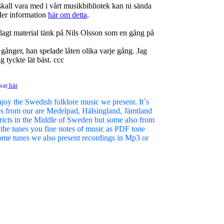
skall vara med i vårt musikbibliotek kan ni sända
r information
här om detta
.
agt material tänk på Nils Olsson som en gång på
o gånger, han spelade låten olika varje gång. Jag
 tyckte lät bäst. ccc
kar
här
njoy the Swedish folklore music we present. It´s
es from our are Medelpad, Hälsingland, Jämtland
icts in the Middle of Sweden but some also from
 the tunes you fine notes of music as PDF tone
ome tunes we also present recordings in Mp3 or