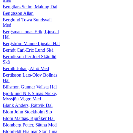
Med
Bengtlars Selim, Malung Dal
Bengtsson Allan
Berglund Towa Sundsvall
Med
Bergsman Jonas Erik, Ljusdal
Häl
Bergström Manne Ljusdal Häl
Berndt Carl-Eric Lund Skå
Berndtsson Per Joel Skäralid
Skå
Bernth Johan, Alnö Med
Bertilsson Lars-Olov Bollnäs
Häl
Billsmon Gunnar Vallsta Häl
Björklund Nils Simas-Nicke,
Myssjön Vigge Med
Blank Anders, Rättvik Dal
Blom John Stockholm Sto
Blom Mattias, Bjuråker Häl
Blomberg Petter, Sättna Med
Blomfeldt Hjalmar Stor Tuna