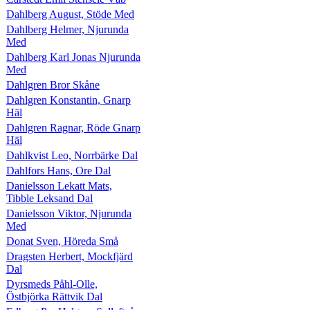
Dahlberg August, Stöde Med
Dahlberg Helmer, Njurunda
Med
Dahlberg Karl Jonas Njurunda
Med
Dahlgren Bror Skåne
Dahlgren Konstantin, Gnarp
Häl
Dahlgren Ragnar, Röde Gnarp
Häl
Dahlkvist Leo, Norrbärke Dal
Dahlfors Hans, Ore Dal
Danielsson Lekatt Mats,
Tibble Leksand Dal
Danielsson Viktor, Njurunda
Med
Donat Sven, Höreda Små
Dragsten Herbert, Mockfjärd
Dal
Dyrsmeds Påhl-Olle,
Östbjörka Rättvik Dal