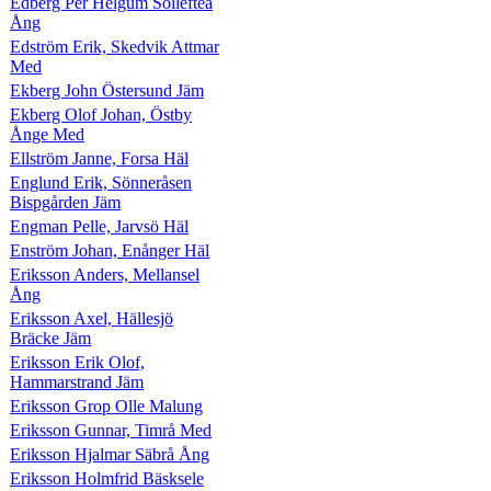
Edberg Per Helgum Sollefteå
Ång
Edström Erik, Skedvik Attmar
Med
Ekberg John Östersund Jäm
Ekberg Olof Johan, Östby
Ånge Med
Ellström Janne, Forsa Häl
Englund Erik, Sönneråsen
Bispgården Jäm
Engman Pelle, Jarvsö Häl
Enström Johan, Enånger Häl
Eriksson Anders, Mellansel
Ång
Eriksson Axel, Hällesjö
Bräcke Jäm
Eriksson Erik Olof,
Hammarstrand Jäm
Eriksson Grop Olle Malung
Eriksson Gunnar, Timrå Med
Eriksson Hjalmar Säbrå Ång
Eriksson Holmfrid Bäsksele