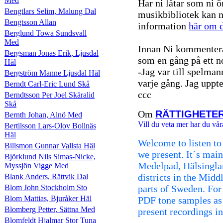
Med
Har ni låtar som ni ö
Bengtlars Selim, Malung Dal
musikbibliotek kan n
Bengtsson Allan
information
här om d
Berglund Towa Sundsvall
Med
Innan Ni kommentera
Bergsman Jonas Erik, Ljusdal
som en gång på ett n
Häl
-Jag var till spelman
Bergström Manne Ljusdal Häl
varje gång. Jag uppte
Berndt Carl-Eric Lund Skå
ccc
Berndtsson Per Joel Skäralid
Skå
Om
RÄTTIGHETE
Bernth Johan, Alnö Med
Vill du veta mer har du vår
Bertilsson Lars-Olov Bollnäs
Häl
Welcome to listen to
Billsmon Gunnar Vallsta Häl
we present. It´s mai
Björklund Nils Simas-Nicke,
Medelpad, Hälsingla
Myssjön Vigge Med
districts in the Mid
Blank Anders, Rättvik Dal
Blom John Stockholm Sto
parts of Sweden. For 
Blom Mattias, Bjuråker Häl
PDF tone samples as
Blomberg Petter, Sättna Med
present recordings i
Blomfeldt Hjalmar Stor Tuna