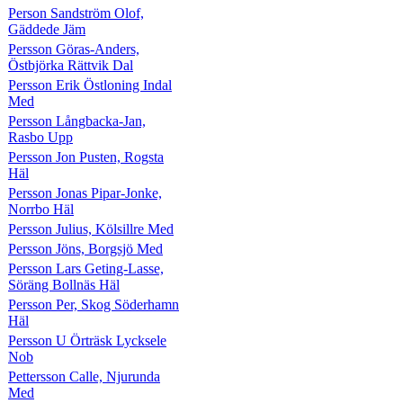
Person Sandström Olof,
Gäddede Jäm
Persson Göras-Anders,
Östbjörka Rättvik Dal
Persson Erik Östloning Indal
Med
Persson Långbacka-Jan,
Rasbo Upp
Persson Jon Pusten, Rogsta
Häl
Persson Jonas Pipar-Jonke,
Norrbo Häl
Persson Julius, Kölsillre Med
Persson Jöns, Borgsjö Med
Persson Lars Geting-Lasse,
Söräng Bollnäs Häl
Persson Per, Skog Söderhamn
Häl
Persson U Örträsk Lycksele
Nob
Pettersson Calle, Njurunda
Med