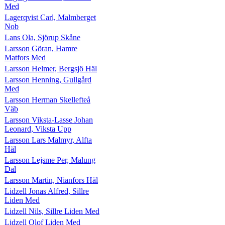
Med
Lagerqvist Carl, Malmberget
Nob
Lans Ola, Sjörup Skåne
Larsson Göran, Hamre
Matfors Med
Larsson Helmer, Bergsjö Häl
Larsson Henning, Gullgård
Med
Larsson Herman Skellefteå
Väb
Larsson Viksta-Lasse Johan
Leonard, Viksta Upp
Larsson Lars Malmyr, Alfta
Häl
Larsson Lejsme Per, Malung
Dal
Larsson Martin, Nianfors Häl
Lidzell Jonas Alfred, Sillre
Liden Med
Lidzell Nils, Sillre Liden Med
Lidzell Olof Liden Med