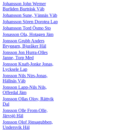
Johansson John Werner
Burliden Burträsk Väb
Johansson Sune, Vännäs Väb
Johansson Sören Dorotea Lap
Johansson Tord Ösmo Sto
Jonasson Ola, Hotagen Jäm
Jonsson Grubb Anders
Bryggarn, Bjuråker Häl
Jonsson Jon Hurra-Olles
Janne, Torp Med
Jonsson Knaft-Jonke Jonas,
Lycksele Lap
Jonsson Nils Nirs-Jonas,
Hällnäs Väb
Jonsson Lapp-Nils Nils,
Offerdal Jäm
Jonsson Ollas Olov, Rättvik
Dal
Jonsson Olle From-Olle,
Järvsjö Häl
Jonsson Olof Jönsagubben,
Undersvik Häl