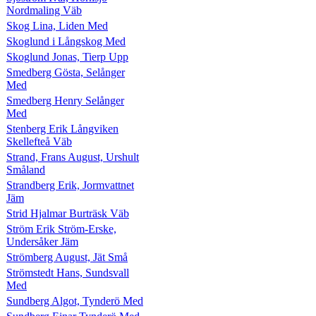
Nordmaling Väb
Skog Lina, Liden Med
Skoglund i Långskog Med
Skoglund Jonas, Tierp Upp
Smedberg Gösta, Selånger
Med
Smedberg Henry Selånger
Med
Stenberg Erik Långviken
Skellefteå Väb
Strand, Frans August, Urshult
Småland
Strandberg Erik, Jormvattnet
Jäm
Strid Hjalmar Burträsk Väb
Ström Erik Ström-Erske,
Undersåker Jäm
Strömberg August, Jät Små
Strömstedt Hans, Sundsvall
Med
Sundberg Algot, Tynderö Med