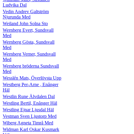
Ludvika Dal
Vedin Andrev Galtström
Njurunda Med
Weiland John Solna Sto
Wernberg Evert, Sundsvall
Med
Wernberg Gösta, Sundsvall
Med
Wernberg Verner, Sundsvall
Med
Wernberg bröderna Sundsvall
Med
Wesslén Mats, Överlövsta Upp
Westberg Per-Arne , Enånger
Häl
Westlin Rune Älvdalen Dal
Westling Bertil, Enånger Häl
Westling Ejnar Ljusdal Häl
Vestman Sven Ljustorp Med
Wiberg Agneta Timrå Med
Widman Karl Oskar Kusmark