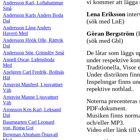
vi kommer att lägga 
Andersson Karl, Loftahammar
Små
Lena Eriksson
inter
Andersson Karls Anders Boda
(sök med LnE)
Dal
Andersson Lång Anders
Göran Bergström
(
Haverö Med
(sök med Gbl)
Andersson Höök Olle, Rättvik
Dal
De låtar som läggs u
Andersson Stig, Grimslöv Små
under respektive komp
Annell Oscar, Lidensboda
Med
Traditionella, Visor e
Apelgren Carl Fredrik, Bollnäs
Under distrikten finn
Häl
Inspelnngar finns un
Arnqvist Manfred, Ljusvattnet
repektive notblad..
Väb
Arnqvist Manne Ljusvattnet
Noterna precenteras
Väb
PDF-dokument.
Aronsson Kris Karl, Leksand
Musiken finns norma
Dal
och/eller MP3.
Baumgarten Carl Leonard
von, Roma Got
Video eller länk til
Bergman Abraham Östavall