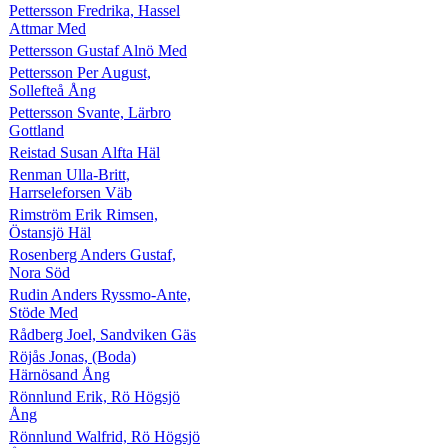
Pettersson Fredrika, Hassel
Attmar Med
Pettersson Gustaf Alnö Med
Pettersson Per August,
Sollefteå Ång
Pettersson Svante, Lärbro
Gottland
Reistad Susan Alfta Häl
Renman Ulla-Britt,
Harrseleforsen Väb
Rimström Erik Rimsen,
Östansjö Häl
Rosenberg Anders Gustaf,
Nora Söd
Rudin Anders Ryssmo-Ante,
Stöde Med
Rådberg Joel, Sandviken Gäs
Röjås Jonas, (Boda)
Härnösand Ång
Rönnlund Erik, Rö Högsjö
Ång
Rönnlund Walfrid, Rö Högsjö