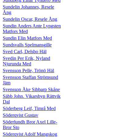
Sundberg Einar Tynderö Med
Sundelin Johannes, Resele
Ång
Sundelin Oscar, Resele Ång
Sundin Anders Ante Lyngsten
Matfors Med
Sundin Elin Matfors Med
Sundsvalls Spelmansgille
Sved Carl, Delsbo Häl
Svedin Per Erik, Nyland
Njurunda Med
Svensson Pelle, Trönö Häl
Svensson Staffan Strömsund
Jäm
Svensson Åke Sibbarp Skåne
Säbb John. Vikarsbyn Rättvik
Dal
Söderberg Leif, Timrå Med
Söderqvist Gustav
Söderlundh Bror Axel Lille-
Bror Sto
Söderqvist Adolf Mangskog