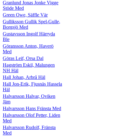
Granlund Jonas Jonke Vigge
Stöde Med
Green Owe, Säffle Vär
Gulliksson Gullik Spel-Gulle,
Borgsjö Med
Gustavsson Ingolf Härryda
Ble
Göransson Anton, Haverö
Med
Göras Leif, Orsa Dal
Hagström Eskil, Malungen
NH Häl
Hall Johan, Arbrå Häl
Hall Jon-Erik, Fjusnäs Hassela
Häl
Halvarsson Halvar, Oviken
Jäm
Halvarsson Hans Fränsta Med
Halvarsson Olof Petter, Liden
Med
Halvarsson Rudolf, Fränsta
Med