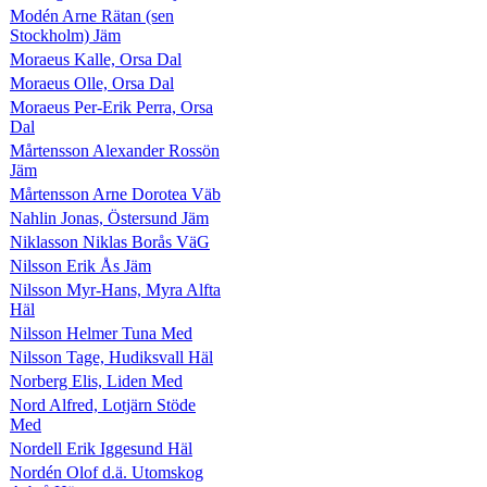
Modén Arne Rätan (sen
Stockholm) Jäm
Moraeus Kalle, Orsa Dal
Moraeus Olle, Orsa Dal
Moraeus Per-Erik Perra, Orsa
Dal
Mårtensson Alexander Rossön
Jäm
Mårtensson Arne Dorotea Väb
Nahlin Jonas, Östersund Jäm
Niklasson Niklas Borås VäG
Nilsson Erik Ås Jäm
Nilsson Myr-Hans, Myra Alfta
Häl
Nilsson Helmer Tuna Med
Nilsson Tage, Hudiksvall Häl
Norberg Elis, Liden Med
Nord Alfred, Lotjärn Stöde
Med
Nordell Erik Iggesund Häl
Nordén Olof d.ä. Utomskog