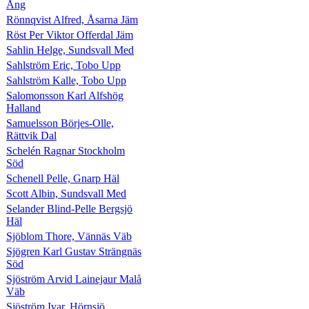
Ång
Rönnqvist Alfred, Åsarna Jäm
Röst Per Viktor Offerdal Jäm
Sahlin Helge, Sundsvall Med
Sahlström Eric, Tobo Upp
Sahlström Kalle, Tobo Upp
Salomonsson Karl Alfshög
Halland
Samuelsson Börjes-Olle,
Rättvik Dal
Schelén Ragnar Stockholm
Söd
Schenell Pelle, Gnarp Häl
Scott Albin, Sundsvall Med
Selander Blind-Pelle Bergsjö
Häl
Sjöblom Thore, Vännäs Väb
Sjögren Karl Gustav Strängnäs
Söd
Sjöström Arvid Lainejaur Malå
Väb
Sjöström Ivar, Hörnsjö