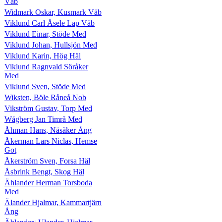
Väb
Widmark Oskar, Kusmark Väb
Viklund Carl Åsele Lap Väb
Viklund Einar, Stöde Med
Viklund Johan, Hullsjön Med
Viklund Karin, Hög Häl
Viklund Ragnvald Söråker
Med
Viklund Sven, Stöde Med
Wiksten, Böle Råneå Nob
Vikström Gustav, Torp Med
Wågberg Jan Timrå Med
Åhman Hans, Näsåker Ång
Åkerman Lars Niclas, Hemse
Got
Åkerström Sven, Forsa Häl
Åsbrink Bengt, Skog Häl
Ählander Herman Torsboda
Med
Älander Hjalmar, Kammartjärn
Ång