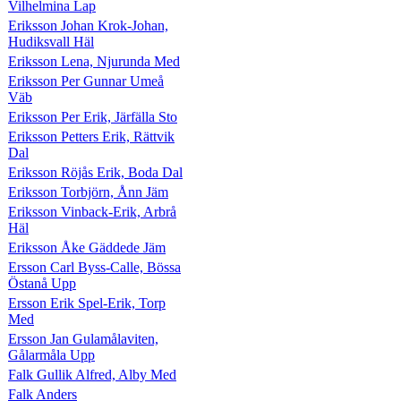
Vilhelmina Lap
Eriksson Johan Krok-Johan,
Hudiksvall Häl
Eriksson Lena, Njurunda Med
Eriksson Per Gunnar Umeå
Väb
Eriksson Per Erik, Järfälla Sto
Eriksson Petters Erik, Rättvik
Dal
Eriksson Röjås Erik, Boda Dal
Eriksson Torbjörn, Ånn Jäm
Eriksson Vinback-Erik, Arbrå
Häl
Eriksson Åke Gäddede Jäm
Ersson Carl Byss-Calle, Bössa
Östanå Upp
Ersson Erik Spel-Erik, Torp
Med
Ersson Jan Gulamålaviten,
Gålarmåla Upp
Falk Gullik Alfred, Alby Med
Falk Anders