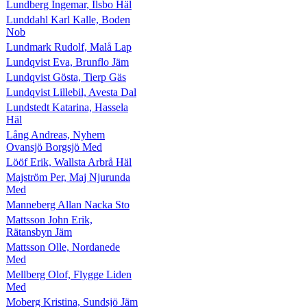
Lundberg Ingemar, Ilsbo Häl
Lunddahl Karl Kalle, Boden
Nob
Lundmark Rudolf, Malå Lap
Lundqvist Eva, Brunflo Jäm
Lundqvist Gösta, Tierp Gäs
Lundqvist Lillebil, Avesta Dal
Lundstedt Katarina, Hassela
Häl
Lång Andreas, Nyhem
Ovansjö Borgsjö Med
Lööf Erik, Wallsta Arbrå Häl
Majström Per, Maj Njurunda
Med
Manneberg Allan Nacka Sto
Mattsson John Erik,
Rätansbyn Jäm
Mattsson Olle, Nordanede
Med
Mellberg Olof, Flygge Liden
Med
Moberg Kristina, Sundsjö Jäm