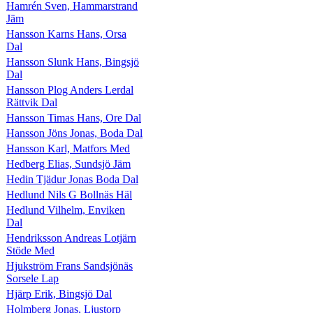
Hamrén Sven, Hammarstrand
Jäm
Hansson Karns Hans, Orsa
Dal
Hansson Slunk Hans, Bingsjö
Dal
Hansson Plog Anders Lerdal
Rättvik Dal
Hansson Timas Hans, Ore Dal
Hansson Jöns Jonas, Boda Dal
Hansson Karl, Matfors Med
Hedberg Elias, Sundsjö Jäm
Hedin Tjädur Jonas Boda Dal
Hedlund Nils G Bollnäs Häl
Hedlund Vilhelm, Enviken
Dal
Hendriksson Andreas Lotjärn
Stöde Med
Hjukström Frans Sandsjönäs
Sorsele Lap
Hjärp Erik, Bingsjö Dal
Holmberg Jonas, Ljustorp