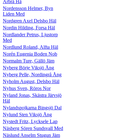
Arbrå Hä
Nordensson Helmer, Byn
Liden Med
Nordgren Axel Delsbo Häl
Nordin Hilding, Forsa Häl
Nordlander Petrus, Ljustorp
Med
Nordlund Roland, Alfta Häl
Norén Eugenia Boden Nob
Normalm Ture, Gällö Jäm
Nyberg Börje Viksjö Ång
Nyberg Pelle, Nordingrå Ång
Nyholm August, Delsbo Häl
Nyhus Sven, Röros Nor
Nyland Jonas, Skästra Järvsjö
Häl
Nylandspojkarna Bingsjö Dal
Nylund Sten Viksjö Ång
Nystedt Fritz, Lycksele Lap
Näsberg Sören Sundsvall Med
Näslund Anselm Stugun Jäm