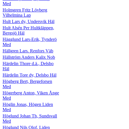
Med
Holmgren Fritz Lövberg
Vilhelmina Lap
Hult Lars dy, Undersvik Häl
Hult Alsén Per Hultkläppen,
Bergsjö Häl
Hägglund Lars-Erik, Tynderö
Med
Hällgren Lars. Renfors Väb
Hällström Anders Kalix Nob
Härdelin Thore d.ä., Delsbo
Häl
Härdelin Tore dy, Delsbo Häl
Högberg Bert, Bergeforsen
Med
Högerberg Anton, Viken Ånge
Med
Höglin Jonas, Högen Liden
Med
Höglund Johan Th, Sundsvall
Med
Höglund Nils Olof, Liden