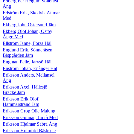
Edberg Per Helgum Sollefteå
Ång
Edström Erik, Skedvik Attmar
Med
Ekberg John Östersund Jäm
Ekberg Olof Johan, Östby
Ånge Med
Ellström Janne, Forsa Häl
Englund Erik, Sönneråsen
Bispgården Jäm
Engman Pelle, Jarvsö Häl
Enström Johan, Enånger Häl
Eriksson Anders, Mellansel
Ång
Eriksson Axel, Hällesjö
Bräcke Jäm
Eriksson Erik Olof,
Hammarstrand Jäm
Eriksson Grop Olle Malung
Eriksson Gunnar, Timrå Med
Eriksson Hjalmar Säbrå Ång
Eriksson Holmfrid Bäsksele