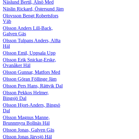
Näslund Bertil, Alnö Med
Näslin Rickard, Östersund Jäm
Olovsson Bengt Robertsfors
Väb
Olsson Anders Lill-Back,
Galven Gäs
Olsson Tulpans Anders, Alfta
Häl
Olsson Emil, Uppsala Upp
Olsson Erik Snickar-Erske,
Ovanåker Häl
Olsson Gunnar, Matfors Med
Olsson Göran Föllinge Jäm
Olsson Pers Hans, Rättvik Dal
Olsson Pekkos Helmer,
Bingsjö Dal
Olsson Hjort-Anders, Bingsö
Dal
Olsson Magnus Manne,
Brunnmyra Bollnäs Häl
Olsson Jonas, Galven Gäs
Olsson Jonas Järvsjö Häl