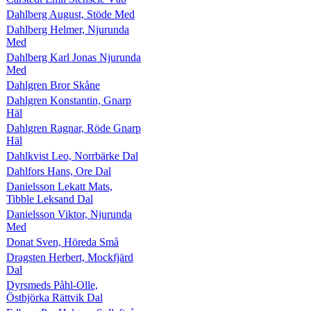
Dahlberg August, Stöde Med
Dahlberg Helmer, Njurunda
Med
Dahlberg Karl Jonas Njurunda
Med
Dahlgren Bror Skåne
Dahlgren Konstantin, Gnarp
Häl
Dahlgren Ragnar, Röde Gnarp
Häl
Dahlkvist Leo, Norrbärke Dal
Dahlfors Hans, Ore Dal
Danielsson Lekatt Mats,
Tibble Leksand Dal
Danielsson Viktor, Njurunda
Med
Donat Sven, Höreda Små
Dragsten Herbert, Mockfjärd
Dal
Dyrsmeds Påhl-Olle,
Östbjörka Rättvik Dal