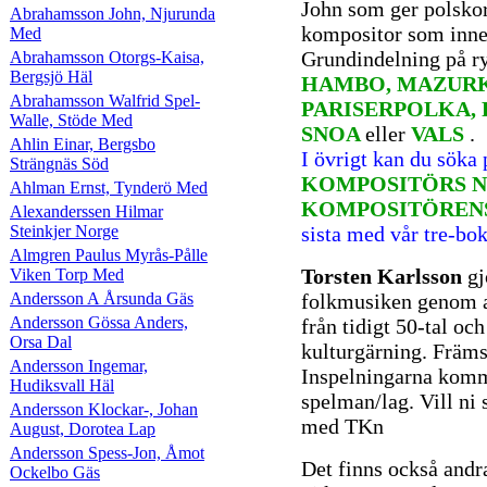
John som ger polsko
Abrahamsson John, Njurunda
kompositor som inne
Med
Grundindelning på r
Abrahamsson Otorgs-Kaisa,
Bergsjö Häl
HAMBO, MAZURK
Abrahamsson Walfrid Spel-
PARISERPOLKA, 
Walle, Stöde Med
SNOA
eller
VALS
.
Ahlin Einar, Bergsbo
I övrigt kan du söka
Strängnäs Söd
KOMPOSITÖRS N
Ahlman Ernst, Tynderö Med
KOMPOSITÖREN
Alexanderssen Hilmar
Steinkjer Norge
sista med vår tre-bo
Almgren Paulus Myrås-Pålle
Torsten Karlsson
gj
Viken Torp Med
Andersson A Årsunda Gäs
folkmusiken genom a
Andersson Gössa Anders,
från tidigt 50-tal oc
Orsa Dal
kulturgärning. Främs
Andersson Ingemar,
Inspelningarna komme
Hudiksvall Häl
spelman/lag. Vill ni 
Andersson Klockar-, Johan
med TKn
August, Dorotea Lap
Andersson Spess-Jon, Åmot
Det finns också andr
Ockelbo Gäs