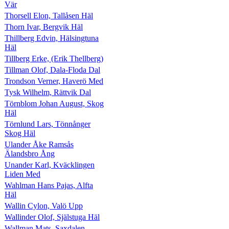
Vär
Thorsell Elon, Tallåsen Häl
Thorn Ivar, Bergvik Häl
Thillberg Edvin, Hälsingtuna
Häl
Tillberg Erke, (Erik Thellberg)
Tillman Olof, Dala-Floda Dal
Trondson Verner, Haverö Med
Tysk Wilhelm, Rättvik Dal
Törnblom Johan August, Skog
Häl
Törnlund Lars, Tönnånger
Skog Häl
Ulander Åke Ramsås
Älandsbro Ång
Unander Karl, Kväcklingen
Liden Med
Wahlman Hans Pajas, Alfta
Häl
Wallin Cylon, Valö Upp
Wallinder Olof, Själstuga Häl
Wallman Mats, Saxdalen