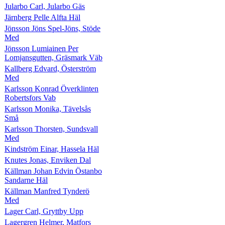
Jularbo Carl, Jularbo Gäs
Järnberg Pelle Alfta Häl
Jönsson Jöns Spel-Jöns, Stöde
Med
Jönsson Lumiainen Per
Lomjansgutten, Gräsmark Väb
Kallberg Edvard, Österström
Med
Karlsson Konrad Överklinten
Robertsfors Vab
Karlsson Monika, Tävelsås
Små
Karlsson Thorsten, Sundsvall
Med
Kindström Einar, Hassela Häl
Knutes Jonas, Enviken Dal
Källman Johan Edvin Östanbo
Sandarne Häl
Källman Manfred Tynderö
Med
Lager Carl, Gryttby Upp
Lagergren Helmer, Matfors