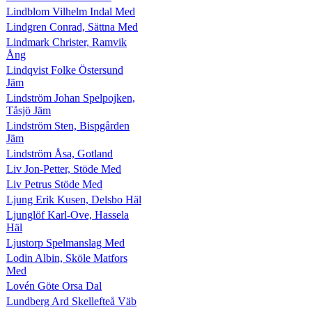
Lindblom Vilhelm Indal Med
Lindgren Conrad, Sättna Med
Lindmark Christer, Ramvik
Ång
Lindqvist Folke Östersund
Jäm
Lindström Johan Spelpojken,
Tåsjö Jäm
Lindström Sten, Bispgården
Jäm
Lindström Åsa, Gotland
Liv Jon-Petter, Stöde Med
Liv Petrus Stöde Med
Ljung Erik Kusen, Delsbo Häl
Ljunglöf Karl-Ove, Hassela
Häl
Ljustorp Spelmanslag Med
Lodin Albin, Sköle Matfors
Med
Lovén Göte Orsa Dal
Lundberg Ard Skellefteå Väb