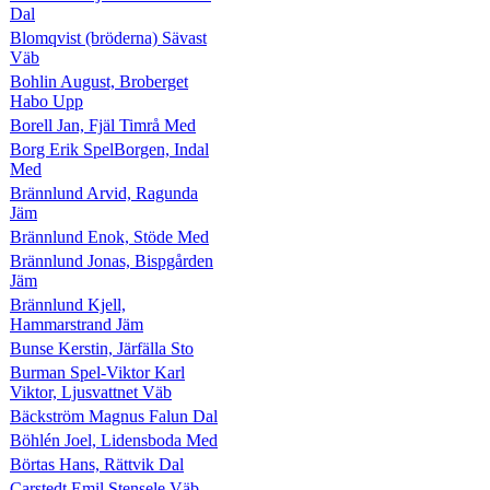
Dal
Blomqvist (bröderna) Sävast
Väb
Bohlin August, Broberget
Habo Upp
Borell Jan, Fjäl Timrå Med
Borg Erik SpelBorgen, Indal
Med
Brännlund Arvid, Ragunda
Jäm
Brännlund Enok, Stöde Med
Brännlund Jonas, Bispgården
Jäm
Brännlund Kjell,
Hammarstrand Jäm
Bunse Kerstin, Järfälla Sto
Burman Spel-Viktor Karl
Viktor, Ljusvattnet Väb
Bäckström Magnus Falun Dal
Böhlén Joel, Lidensboda Med
Börtas Hans, Rättvik Dal
Carstedt Emil Stensele Väb