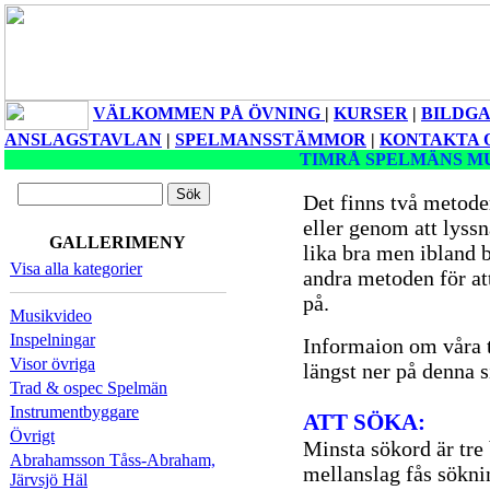
VÄLKOMMEN PÅ ÖVNING
|
KURSER
|
BILDGA
ANSLAGSTAVLAN
|
SPELMANSSTÄMMOR
|
KONTAKTA 
TIMRÅ SPELMÄNS M
Det finns två metoder 
eller genom att lyss
GALLERIMENY
lika bra men ibland 
Visa alla kategorier
andra metoden för att 
på.
Musikvideo
Inspelningar
Informaion om våra t
Visor övriga
längst ner på denna s
Trad & ospec Spelmän
Instrumentbyggare
ATT SÖKA:
Övrigt
Minsta sökord är tre
Abrahamsson Tåss-Abraham,
mellanslag fås sökni
Järvsjö Häl