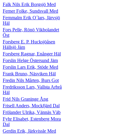
Falk Nils Erik Borgsjö Med
Ferner Folke, Sundsvall Med
Fernmalm Erik O´lars, Järvsjö
Häl
Fors Pelle, Rönö Vikbolandet
Öst
Forsberg E. P. Hucksjöåsen
Hällsjö Jäm
Forsberg Ragnar, Enånger Häl
Forslin Helge Östersund Jäm
Forslin Lars Erik, Stöde Med
Frank Bruno, Näsviken Häl
Fredin Nils Mårten, Burs Got
Fredriksson Lars, Vallsta Arbrå
Häl
Frid Nils Graninge Ång
Frisell Anders, Mockfjärd Dal
Frölander Ulrika, Vännäs Väb
Fyhr Elisabet, Estenberg Mora
Dal
Gerdin Erik, Järkvissle Med