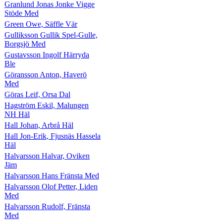
Granlund Jonas Jonke Vigge
Stöde Med
Green Owe, Säffle Vär
Gulliksson Gullik Spel-Gulle,
Borgsjö Med
Gustavsson Ingolf Härryda
Ble
Göransson Anton, Haverö
Med
Göras Leif, Orsa Dal
Hagström Eskil, Malungen
NH Häl
Hall Johan, Arbrå Häl
Hall Jon-Erik, Fjusnäs Hassela
Häl
Halvarsson Halvar, Oviken
Jäm
Halvarsson Hans Fränsta Med
Halvarsson Olof Petter, Liden
Med
Halvarsson Rudolf, Fränsta
Med