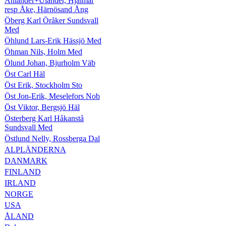
Ählander+Ulander, Hjalmar
resp Åke, Härnösand Ång
Öberg Karl Öråker Sundsvall
Med
Öhlund Lars-Erik Hässjö Med
Öhman Nils, Holm Med
Ölund Johan, Bjurholm Väb
Öst Carl Häl
Öst Erik, Stockholm Sto
Öst Jon-Erik, Meselefors Nob
Öst Viktor, Bergsjö Häl
Österberg Karl Håkanstå
Sundsvall Med
Östlund Nelly, Rossberga Dal
ALPLÄNDERNA
DANMARK
FINLAND
IRLAND
NORGE
USA
ÅLAND