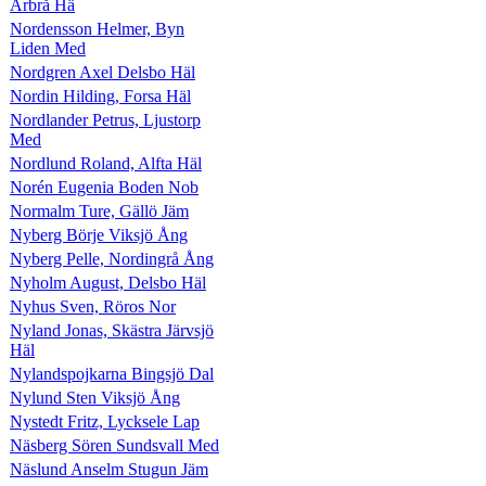
Arbrå Hä
Nordensson Helmer, Byn
Liden Med
Nordgren Axel Delsbo Häl
Nordin Hilding, Forsa Häl
Nordlander Petrus, Ljustorp
Med
Nordlund Roland, Alfta Häl
Norén Eugenia Boden Nob
Normalm Ture, Gällö Jäm
Nyberg Börje Viksjö Ång
Nyberg Pelle, Nordingrå Ång
Nyholm August, Delsbo Häl
Nyhus Sven, Röros Nor
Nyland Jonas, Skästra Järvsjö
Häl
Nylandspojkarna Bingsjö Dal
Nylund Sten Viksjö Ång
Nystedt Fritz, Lycksele Lap
Näsberg Sören Sundsvall Med
Näslund Anselm Stugun Jäm