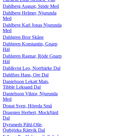
Dahlberg August, Stöde Med
Dahlberg Helmer, Njurunda
Med
Dahlberg Karl Jonas Njurunda
Med
Dahlgren Bror Skåne
Dahlgren Konstantin, Gnarp
Häl
Dahlgren Ragnar, Röde Gnarp
Häl
Dahlkvist Leo, Norrbärke Dal
Dahlfors Hans, Ore Dal
Danielsson Lekatt Mats,
Tibble Leksand Dal
Danielsson Viktor, Njurunda
Med
Donat Sven, Höreda Små
Dragsten Herbert, Mockfjärd
Dal
Dyrsmeds Påhl-Olle,
Östbjörka Rättvik Dal