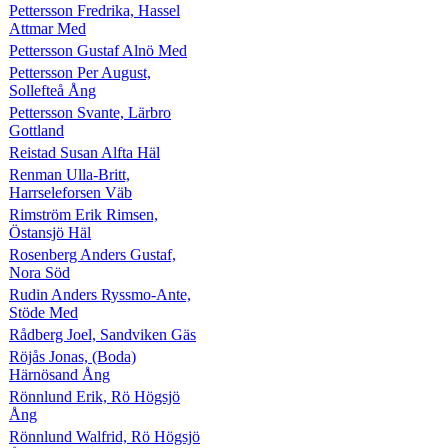
Pettersson Fredrika, Hassel
Attmar Med
Pettersson Gustaf Alnö Med
Pettersson Per August,
Sollefteå Ång
Pettersson Svante, Lärbro
Gottland
Reistad Susan Alfta Häl
Renman Ulla-Britt,
Harrseleforsen Väb
Rimström Erik Rimsen,
Östansjö Häl
Rosenberg Anders Gustaf,
Nora Söd
Rudin Anders Ryssmo-Ante,
Stöde Med
Rådberg Joel, Sandviken Gäs
Röjås Jonas, (Boda)
Härnösand Ång
Rönnlund Erik, Rö Högsjö
Ång
Rönnlund Walfrid, Rö Högsjö