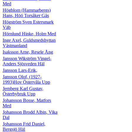
Med
Högblom (Hammarbergs)
Hans, Höö Torsåker Gäs
Högström Sven Estersmark
Väb
Hörnlund Hinke, Holm Med
Inge Axel, Guldsmedshyttan
Västmanland
Isaksson Arne, Resele Ång
Jansson Wikström Vingel-
Anders Sjösveden Häl
Jansson Lars-Erik,
Jansson Olof, (1927-
1993)Hov Östervåla Upp
Jernberg Karl Gustav,
Österbybruk Upp
Johansson Bosse, Matfors
Med
Johansson Brodd Albin, Vika
Dal
Johansson Frid Daniel,
Bergsjö Häl