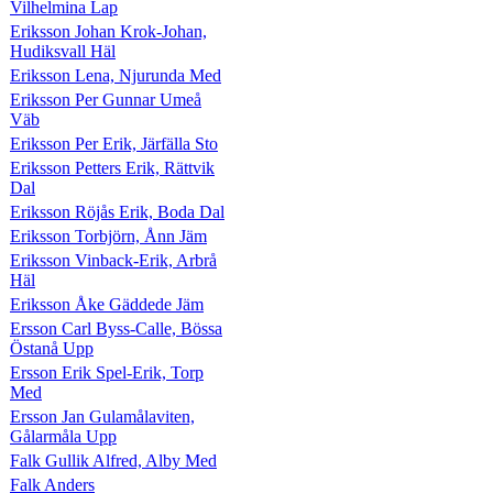
Vilhelmina Lap
Eriksson Johan Krok-Johan,
Hudiksvall Häl
Eriksson Lena, Njurunda Med
Eriksson Per Gunnar Umeå
Väb
Eriksson Per Erik, Järfälla Sto
Eriksson Petters Erik, Rättvik
Dal
Eriksson Röjås Erik, Boda Dal
Eriksson Torbjörn, Ånn Jäm
Eriksson Vinback-Erik, Arbrå
Häl
Eriksson Åke Gäddede Jäm
Ersson Carl Byss-Calle, Bössa
Östanå Upp
Ersson Erik Spel-Erik, Torp
Med
Ersson Jan Gulamålaviten,
Gålarmåla Upp
Falk Gullik Alfred, Alby Med
Falk Anders