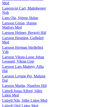
Med
Lagerqvist Carl, Malmberget
Nob
Lans Ola, Sjörup Skåne
Larsson Göran, Hamre
Matfors Med
Larsson Helmer, Bergsjö Häl
Larsson Henning, Gullgård
Med
Larsson Herman Skellefteå
Väb
Larsson Viksta-Lasse Johan
Leonard, Viksta Upp
Larsson Lars Malmyr, Alfta
Häl
Larsson Lejsme Per, Malung
Dal
Larsson Martin, Nianfors Häl
Lidzell Jonas Alfred, Sillre
Liden Med
Lidzell Nils, Sillre Liden Med
Lidzell Olof Liden Med