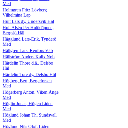
Med
Holmgren Fritz Lövberg
Vilhelmina Lap
Hult Lars dy, Undersvik Häl
Hult Alsén Per Hultkläppen,
Bergsjö Häl
Hägglund Lars-Erik, Tynderö
Med
Hällgren Lars. Renfors Väb
Hällström Anders Kalix Nob
Härdelin Thore d.ä., Delsbo
Häl
Härdelin Tore dy, Delsbo Häl
Högberg Bert, Bergeforsen
Med
Högerberg Anton, Viken Ånge
Med
Höglin Jonas, Högen Liden
Med
Höglund Johan Th, Sundsvall
Med
Höglund Nils Olof, Liden