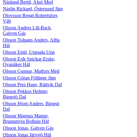
Näslund Bertil, Alnö Med
Näslin Rickard, Östersund Jäm
Olovsson Bengt Robertsfors
Väb
Olsson Anders Lill-Back,
Galven Gäs
Olsson Tulpans Anders, Alfta
Häl
Olsson Emil, Uppsala Upp
Olsson Erik Snickar-Erske,
Ovanåker Häl
Olsson Gunnar, Matfors Med
Olsson Göran Föllinge Jäm
Olsson Pers Hans, Rättvik Dal
Olsson Pekkos Helmer,
Bingsjö Dal
Olsson Hjort-Anders, Bingsö
Dal
Olsson Magnus Manne,
Brunnmyra Bollnäs Häl
Olsson Jonas, Galven Gäs
Olsson Jonas Järvsjö Häl