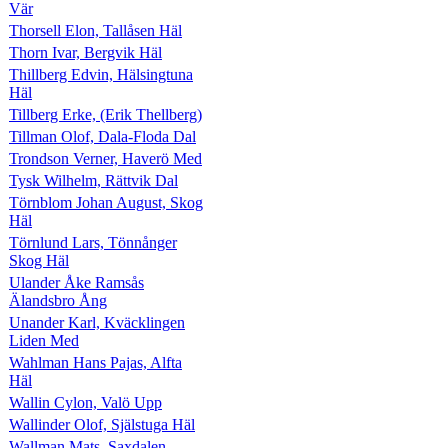
Vär
Thorsell Elon, Tallåsen Häl
Thorn Ivar, Bergvik Häl
Thillberg Edvin, Hälsingtuna
Häl
Tillberg Erke, (Erik Thellberg)
Tillman Olof, Dala-Floda Dal
Trondson Verner, Haverö Med
Tysk Wilhelm, Rättvik Dal
Törnblom Johan August, Skog
Häl
Törnlund Lars, Tönnånger
Skog Häl
Ulander Åke Ramsås
Älandsbro Ång
Unander Karl, Kväcklingen
Liden Med
Wahlman Hans Pajas, Alfta
Häl
Wallin Cylon, Valö Upp
Wallinder Olof, Själstuga Häl
Wallman Mats, Saxdalen