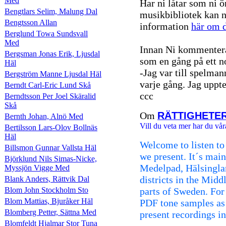
Med
Har ni låtar som ni ö
Bengtlars Selim, Malung Dal
musikbibliotek kan n
Bengtsson Allan
information
här om d
Berglund Towa Sundsvall
Med
Innan Ni kommentera
Bergsman Jonas Erik, Ljusdal
som en gång på ett n
Häl
-Jag var till spelman
Bergström Manne Ljusdal Häl
varje gång. Jag uppte
Berndt Carl-Eric Lund Skå
ccc
Berndtsson Per Joel Skäralid
Skå
Om
RÄTTIGHETE
Bernth Johan, Alnö Med
Vill du veta mer har du vår
Bertilsson Lars-Olov Bollnäs
Häl
Welcome to listen to
Billsmon Gunnar Vallsta Häl
we present. It´s mai
Björklund Nils Simas-Nicke,
Medelpad, Hälsingla
Myssjön Vigge Med
districts in the Mid
Blank Anders, Rättvik Dal
Blom John Stockholm Sto
parts of Sweden. For 
Blom Mattias, Bjuråker Häl
PDF tone samples as
Blomberg Petter, Sättna Med
present recordings i
Blomfeldt Hjalmar Stor Tuna