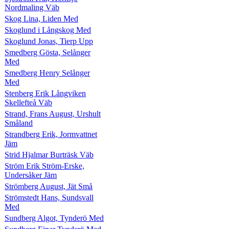
Nordmaling Väb
Skog Lina, Liden Med
Skoglund i Långskog Med
Skoglund Jonas, Tierp Upp
Smedberg Gösta, Selånger
Med
Smedberg Henry Selånger
Med
Stenberg Erik Långviken
Skellefteå Väb
Strand, Frans August, Urshult
Småland
Strandberg Erik, Jormvattnet
Jäm
Strid Hjalmar Burträsk Väb
Ström Erik Ström-Erske,
Undersåker Jäm
Strömberg August, Jät Små
Strömstedt Hans, Sundsvall
Med
Sundberg Algot, Tynderö Med