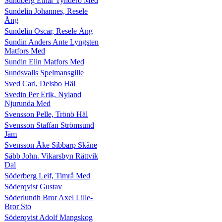
Sundberg Einar Tynderö Med
Sundelin Johannes, Resele
Ång
Sundelin Oscar, Resele Ång
Sundin Anders Ante Lyngsten
Matfors Med
Sundin Elin Matfors Med
Sundsvalls Spelmansgille
Sved Carl, Delsbo Häl
Svedin Per Erik, Nyland
Njurunda Med
Svensson Pelle, Trönö Häl
Svensson Staffan Strömsund
Jäm
Svensson Åke Sibbarp Skåne
Säbb John. Vikarsbyn Rättvik
Dal
Söderberg Leif, Timrå Med
Söderqvist Gustav
Söderlundh Bror Axel Lille-
Bror Sto
Söderqvist Adolf Mangskog