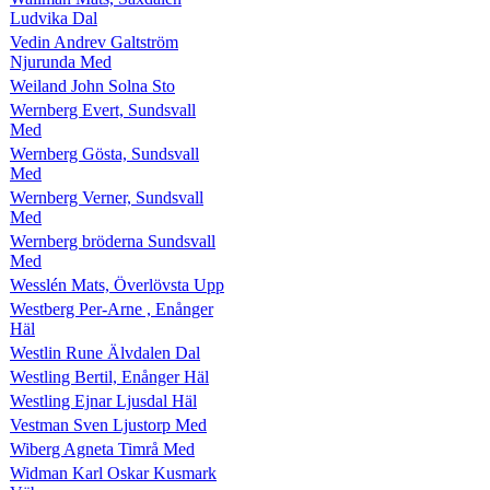
Ludvika Dal
Vedin Andrev Galtström
Njurunda Med
Weiland John Solna Sto
Wernberg Evert, Sundsvall
Med
Wernberg Gösta, Sundsvall
Med
Wernberg Verner, Sundsvall
Med
Wernberg bröderna Sundsvall
Med
Wesslén Mats, Överlövsta Upp
Westberg Per-Arne , Enånger
Häl
Westlin Rune Älvdalen Dal
Westling Bertil, Enånger Häl
Westling Ejnar Ljusdal Häl
Vestman Sven Ljustorp Med
Wiberg Agneta Timrå Med
Widman Karl Oskar Kusmark