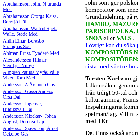
John som ger polsko
Abrahamsson John, Njurunda
kompositor som inne
Med
Grundindelning på r
Abrahamsson Otorgs-Kaisa,
Bergsjö Häl
HAMBO, MAZURK
Abrahamsson Walfrid Spel-
PARISERPOLKA, 
Walle, Stöde Med
SNOA
eller
VALS
.
Ahlin Einar, Bergsbo
I övrigt kan du söka
Strängnäs Söd
KOMPOSITÖRS N
Ahlman Ernst, Tynderö Med
KOMPOSITÖREN
Alexanderssen Hilmar
Steinkjer Norge
sista med vår tre-bo
Almgren Paulus Myrås-Pålle
Torsten Karlsson
gj
Viken Torp Med
Andersson A Årsunda Gäs
folkmusiken genom a
Andersson Gössa Anders,
från tidigt 50-tal oc
Orsa Dal
kulturgärning. Främs
Andersson Ingemar,
Inspelningarna komme
Hudiksvall Häl
spelman/lag. Vill ni 
Andersson Klockar-, Johan
med TKn
August, Dorotea Lap
Andersson Spess-Jon, Åmot
Det finns också andr
Ockelbo Gäs