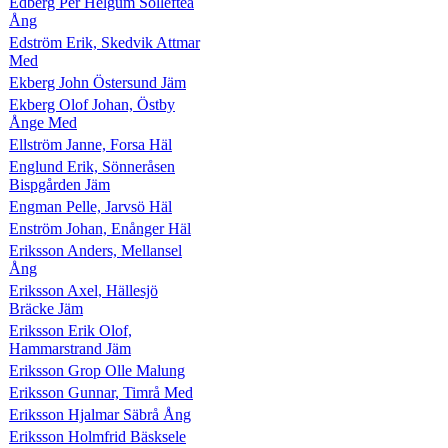
Edberg Per Helgum Sollefteå
Ång
Edström Erik, Skedvik Attmar
Med
Ekberg John Östersund Jäm
Ekberg Olof Johan, Östby
Ånge Med
Ellström Janne, Forsa Häl
Englund Erik, Sönneråsen
Bispgården Jäm
Engman Pelle, Jarvsö Häl
Enström Johan, Enånger Häl
Eriksson Anders, Mellansel
Ång
Eriksson Axel, Hällesjö
Bräcke Jäm
Eriksson Erik Olof,
Hammarstrand Jäm
Eriksson Grop Olle Malung
Eriksson Gunnar, Timrå Med
Eriksson Hjalmar Säbrå Ång
Eriksson Holmfrid Bäsksele