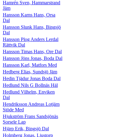
Hamrén Sven, Hammarstrand
Jäm
Hansson Karns Hans, Orsa
Dal
Hansson Slunk Hans, Bingsjö
Dal
Hansson Plog Anders Lerdal
Rättvik Dal
Hansson Timas Hans, Ore Dal
Hansson Jöns Jonas, Boda Dal
Hansson Karl, Matfors Med
Hedberg Elias, Sundsjö Jäm
Hedin Tjädur Jonas Boda Dal
Hedlund Nils G Bollnäs Häl
Hedlund Vilhelm, Enviken
Dal
Hendriksson Andreas Lotjärn
Stöde Med
Hjukström Frans Sandsjönäs
Sorsele Lap
Hjärp Erik, Bingsjö Dal
Holmberg Jonas, Ljustorp