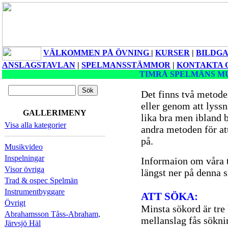
VÄLKOMMEN PÅ ÖVNING
|
KURSER
|
BILDGA
ANSLAGSTAVLAN
|
SPELMANSSTÄMMOR
|
KONTAKTA 
TIMRÅ SPELMÄNS M
Det finns två metoder 
eller genom att lyss
GALLERIMENY
lika bra men ibland 
Visa alla kategorier
andra metoden för att 
på.
Musikvideo
Inspelningar
Informaion om våra t
Visor övriga
längst ner på denna s
Trad & ospec Spelmän
Instrumentbyggare
ATT SÖKA:
Övrigt
Minsta sökord är tre
Abrahamsson Tåss-Abraham,
mellanslag fås sökni
Järvsjö Häl