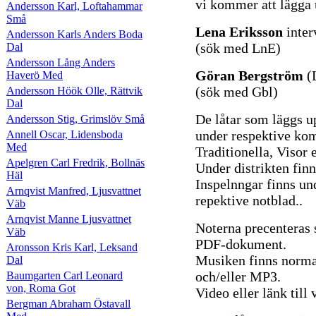
vi kommer att lägga 
Andersson Karl, Loftahammar
Små
Lena Eriksson
inter
Andersson Karls Anders Boda
(sök med LnE)
Dal
Andersson Lång Anders
Göran Bergström
(
Haverö Med
(sök med Gbl)
Andersson Höök Olle, Rättvik
Dal
De låtar som läggs u
Andersson Stig, Grimslöv Små
under respektive komp
Annell Oscar, Lidensboda
Med
Traditionella, Visor e
Apelgren Carl Fredrik, Bollnäs
Under distrikten finn
Häl
Inspelnngar finns un
Arnqvist Manfred, Ljusvattnet
repektive notblad..
Väb
Arnqvist Manne Ljusvattnet
Noterna precenteras
Väb
PDF-dokument.
Aronsson Kris Karl, Leksand
Musiken finns norma
Dal
och/eller MP3.
Baumgarten Carl Leonard
von, Roma Got
Video eller länk til
Bergman Abraham Östavall