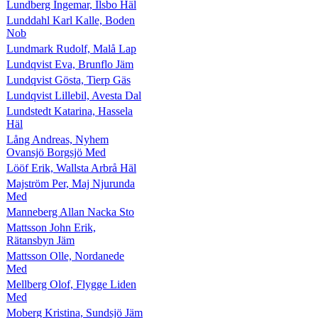
Lundberg Ingemar, Ilsbo Häl
Lunddahl Karl Kalle, Boden
Nob
Lundmark Rudolf, Malå Lap
Lundqvist Eva, Brunflo Jäm
Lundqvist Gösta, Tierp Gäs
Lundqvist Lillebil, Avesta Dal
Lundstedt Katarina, Hassela
Häl
Lång Andreas, Nyhem
Ovansjö Borgsjö Med
Lööf Erik, Wallsta Arbrå Häl
Majström Per, Maj Njurunda
Med
Manneberg Allan Nacka Sto
Mattsson John Erik,
Rätansbyn Jäm
Mattsson Olle, Nordanede
Med
Mellberg Olof, Flygge Liden
Med
Moberg Kristina, Sundsjö Jäm