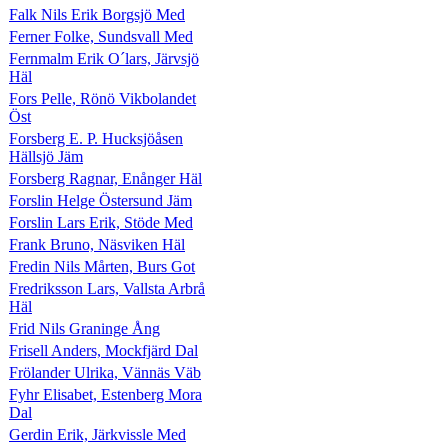
Falk Nils Erik Borgsjö Med
Ferner Folke, Sundsvall Med
Fernmalm Erik O´lars, Järvsjö
Häl
Fors Pelle, Rönö Vikbolandet
Öst
Forsberg E. P. Hucksjöåsen
Hällsjö Jäm
Forsberg Ragnar, Enånger Häl
Forslin Helge Östersund Jäm
Forslin Lars Erik, Stöde Med
Frank Bruno, Näsviken Häl
Fredin Nils Mårten, Burs Got
Fredriksson Lars, Vallsta Arbrå
Häl
Frid Nils Graninge Ång
Frisell Anders, Mockfjärd Dal
Frölander Ulrika, Vännäs Väb
Fyhr Elisabet, Estenberg Mora
Dal
Gerdin Erik, Järkvissle Med