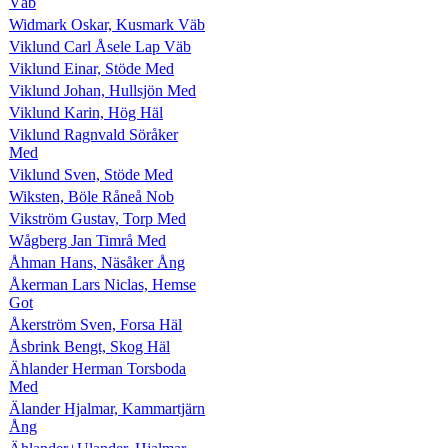
Väb
Widmark Oskar, Kusmark Väb
Viklund Carl Åsele Lap Väb
Viklund Einar, Stöde Med
Viklund Johan, Hullsjön Med
Viklund Karin, Hög Häl
Viklund Ragnvald Söråker
Med
Viklund Sven, Stöde Med
Wiksten, Böle Råneå Nob
Vikström Gustav, Torp Med
Wågberg Jan Timrå Med
Åhman Hans, Näsåker Ång
Åkerman Lars Niclas, Hemse
Got
Åkerström Sven, Forsa Häl
Åsbrink Bengt, Skog Häl
Ählander Herman Torsboda
Med
Älander Hjalmar, Kammartjärn
Ång