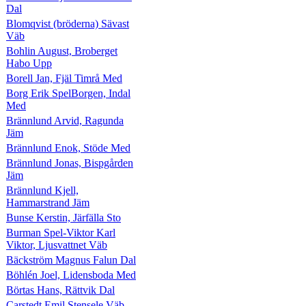
Dal
Blomqvist (bröderna) Sävast
Väb
Bohlin August, Broberget
Habo Upp
Borell Jan, Fjäl Timrå Med
Borg Erik SpelBorgen, Indal
Med
Brännlund Arvid, Ragunda
Jäm
Brännlund Enok, Stöde Med
Brännlund Jonas, Bispgården
Jäm
Brännlund Kjell,
Hammarstrand Jäm
Bunse Kerstin, Järfälla Sto
Burman Spel-Viktor Karl
Viktor, Ljusvattnet Väb
Bäckström Magnus Falun Dal
Böhlén Joel, Lidensboda Med
Börtas Hans, Rättvik Dal
Carstedt Emil Stensele Väb