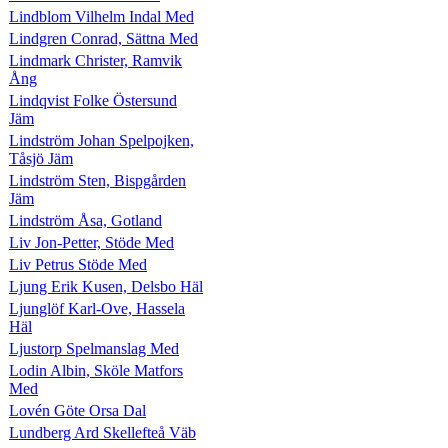
Lindblom Vilhelm Indal Med
Lindgren Conrad, Sättna Med
Lindmark Christer, Ramvik
Ång
Lindqvist Folke Östersund
Jäm
Lindström Johan Spelpojken,
Tåsjö Jäm
Lindström Sten, Bispgården
Jäm
Lindström Åsa, Gotland
Liv Jon-Petter, Stöde Med
Liv Petrus Stöde Med
Ljung Erik Kusen, Delsbo Häl
Ljunglöf Karl-Ove, Hassela
Häl
Ljustorp Spelmanslag Med
Lodin Albin, Sköle Matfors
Med
Lovén Göte Orsa Dal
Lundberg Ard Skellefteå Väb