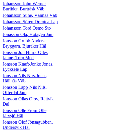
Johansson John Werner
Burliden Burträsk Väb
Johansson Sune, Vännäs Väb
Johansson Sören Dorotea Lap
Johansson Tord Ösmo Sto
Jonasson Ola, Hotagen Jäm
Jonsson Grubb Anders
Bryggarn, Bjuråker Häl
Jonsson Jon Hurra-Olles
Janne, Torp Med
Jonsson Knaft-Jonke Jonas,
Lycksele Lap
Jonsson Nils Nirs-Jonas,
Hällnäs Väb
Jonsson Lapp-Nils Nils,
Offerdal Jäm
Jonsson Ollas Olov, Rättvik
Dal
Jonsson Olle From-Olle,
Järvsjö Häl
Jonsson Olof Jönsagubben,
Undersvik Häl