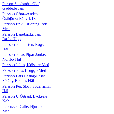
Person Sandström Olof,
Gäddede Jäm
Persson Göras-Anders,
Östbjörka Rättvik Dal
Persson Erik Östloning Indal
Med
Persson Långbacka-Jan,
Rasbo Upp
Persson Jon Pusten, Rogsta
Häl
Persson Jonas Pipar-Jonke,
Norrbo Häl
Persson Julius, Kölsillre Med
Persson Jöns, Borgsjö Med
Persson Lars Geting-Lasse,
Söräng Bollnäs Häl
Persson Per, Skog Söderhamn
Häl
Persson U Örträsk Lycksele
Nob
Pettersson Calle, Njurunda
Med