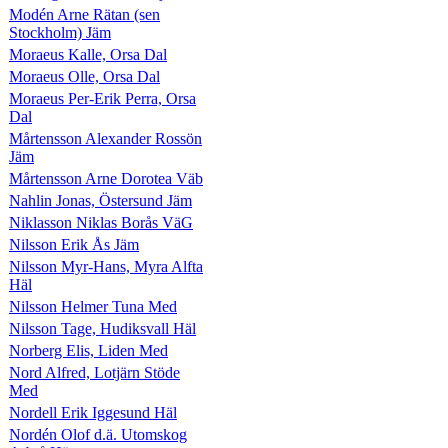
Modén Arne Rätan (sen
Stockholm) Jäm
Moraeus Kalle, Orsa Dal
Moraeus Olle, Orsa Dal
Moraeus Per-Erik Perra, Orsa
Dal
Mårtensson Alexander Rossön
Jäm
Mårtensson Arne Dorotea Väb
Nahlin Jonas, Östersund Jäm
Niklasson Niklas Borås VäG
Nilsson Erik Ås Jäm
Nilsson Myr-Hans, Myra Alfta
Häl
Nilsson Helmer Tuna Med
Nilsson Tage, Hudiksvall Häl
Norberg Elis, Liden Med
Nord Alfred, Lotjärn Stöde
Med
Nordell Erik Iggesund Häl
Nordén Olof d.ä. Utomskog