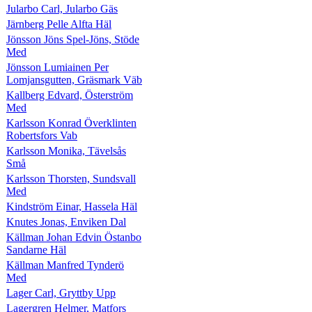
Jularbo Carl, Jularbo Gäs
Järnberg Pelle Alfta Häl
Jönsson Jöns Spel-Jöns, Stöde
Med
Jönsson Lumiainen Per
Lomjansgutten, Gräsmark Väb
Kallberg Edvard, Österström
Med
Karlsson Konrad Överklinten
Robertsfors Vab
Karlsson Monika, Tävelsås
Små
Karlsson Thorsten, Sundsvall
Med
Kindström Einar, Hassela Häl
Knutes Jonas, Enviken Dal
Källman Johan Edvin Östanbo
Sandarne Häl
Källman Manfred Tynderö
Med
Lager Carl, Gryttby Upp
Lagergren Helmer, Matfors