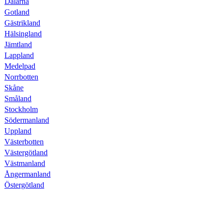
Dalarna
Gotland
Gästrikland
Hälsingland
Jämtland
Lappland
Medelpad
Norrbotten
Skåne
Småland
Stockholm
Södermanland
Uppland
Västerbotten
Västergötland
Västmanland
Ångermanland
Östergötland