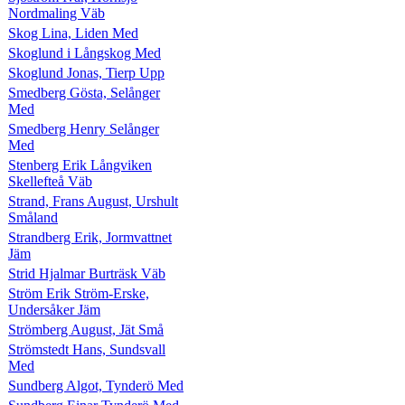
Nordmaling Väb
Skog Lina, Liden Med
Skoglund i Långskog Med
Skoglund Jonas, Tierp Upp
Smedberg Gösta, Selånger
Med
Smedberg Henry Selånger
Med
Stenberg Erik Långviken
Skellefteå Väb
Strand, Frans August, Urshult
Småland
Strandberg Erik, Jormvattnet
Jäm
Strid Hjalmar Burträsk Väb
Ström Erik Ström-Erske,
Undersåker Jäm
Strömberg August, Jät Små
Strömstedt Hans, Sundsvall
Med
Sundberg Algot, Tynderö Med