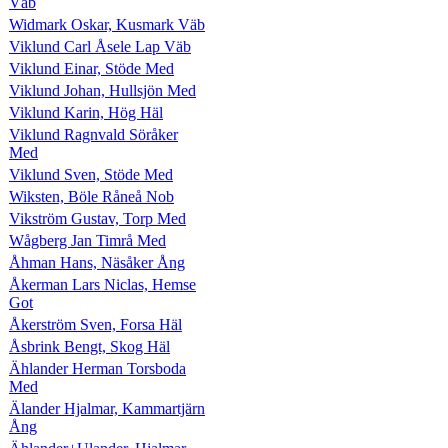
Väb
Widmark Oskar, Kusmark Väb
Viklund Carl Åsele Lap Väb
Viklund Einar, Stöde Med
Viklund Johan, Hullsjön Med
Viklund Karin, Hög Häl
Viklund Ragnvald Söråker
Med
Viklund Sven, Stöde Med
Wiksten, Böle Råneå Nob
Vikström Gustav, Torp Med
Wågberg Jan Timrå Med
Åhman Hans, Näsåker Ång
Åkerman Lars Niclas, Hemse
Got
Åkerström Sven, Forsa Häl
Åsbrink Bengt, Skog Häl
Ählander Herman Torsboda
Med
Älander Hjalmar, Kammartjärn
Ång