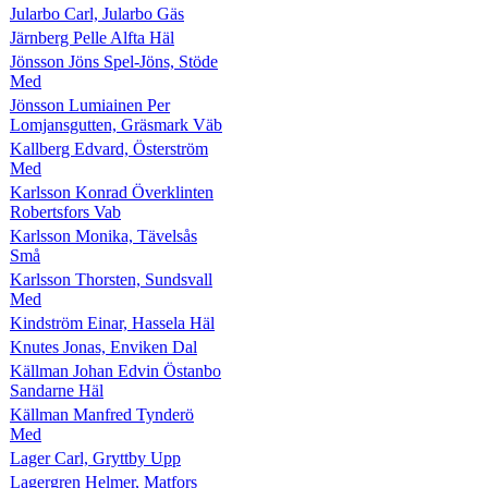
Jularbo Carl, Jularbo Gäs
Järnberg Pelle Alfta Häl
Jönsson Jöns Spel-Jöns, Stöde
Med
Jönsson Lumiainen Per
Lomjansgutten, Gräsmark Väb
Kallberg Edvard, Österström
Med
Karlsson Konrad Överklinten
Robertsfors Vab
Karlsson Monika, Tävelsås
Små
Karlsson Thorsten, Sundsvall
Med
Kindström Einar, Hassela Häl
Knutes Jonas, Enviken Dal
Källman Johan Edvin Östanbo
Sandarne Häl
Källman Manfred Tynderö
Med
Lager Carl, Gryttby Upp
Lagergren Helmer, Matfors