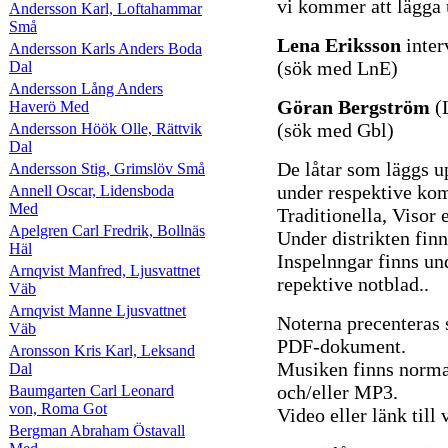
vi kommer att lägga 
Andersson Karl, Loftahammar
Små
Lena Eriksson
inter
Andersson Karls Anders Boda
(sök med LnE)
Dal
Andersson Lång Anders
Göran Bergström
(
Haverö Med
(sök med Gbl)
Andersson Höök Olle, Rättvik
Dal
De låtar som läggs u
Andersson Stig, Grimslöv Små
under respektive komp
Annell Oscar, Lidensboda
Med
Traditionella, Visor e
Apelgren Carl Fredrik, Bollnäs
Under distrikten finn
Häl
Inspelnngar finns un
Arnqvist Manfred, Ljusvattnet
repektive notblad..
Väb
Arnqvist Manne Ljusvattnet
Noterna precenteras
Väb
PDF-dokument.
Aronsson Kris Karl, Leksand
Musiken finns norma
Dal
och/eller MP3.
Baumgarten Carl Leonard
von, Roma Got
Video eller länk til
Bergman Abraham Östavall