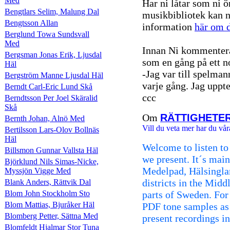
Med
Har ni låtar som ni ö
Bengtlars Selim, Malung Dal
musikbibliotek kan n
Bengtsson Allan
information
här om d
Berglund Towa Sundsvall
Med
Innan Ni kommentera
Bergsman Jonas Erik, Ljusdal
som en gång på ett n
Häl
-Jag var till spelman
Bergström Manne Ljusdal Häl
varje gång. Jag uppte
Berndt Carl-Eric Lund Skå
ccc
Berndtsson Per Joel Skäralid
Skå
Om
RÄTTIGHETE
Bernth Johan, Alnö Med
Vill du veta mer har du vår
Bertilsson Lars-Olov Bollnäs
Häl
Welcome to listen to
Billsmon Gunnar Vallsta Häl
we present. It´s mai
Björklund Nils Simas-Nicke,
Medelpad, Hälsingla
Myssjön Vigge Med
districts in the Mid
Blank Anders, Rättvik Dal
Blom John Stockholm Sto
parts of Sweden. For 
Blom Mattias, Bjuråker Häl
PDF tone samples as
Blomberg Petter, Sättna Med
present recordings i
Blomfeldt Hjalmar Stor Tuna