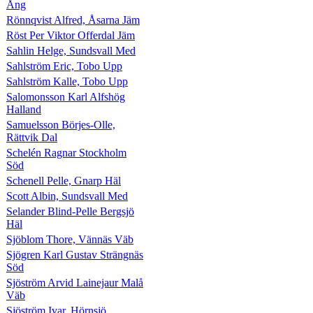
Ång
Rönnqvist Alfred, Åsarna Jäm
Röst Per Viktor Offerdal Jäm
Sahlin Helge, Sundsvall Med
Sahlström Eric, Tobo Upp
Sahlström Kalle, Tobo Upp
Salomonsson Karl Alfshög
Halland
Samuelsson Börjes-Olle,
Rättvik Dal
Schelén Ragnar Stockholm
Söd
Schenell Pelle, Gnarp Häl
Scott Albin, Sundsvall Med
Selander Blind-Pelle Bergsjö
Häl
Sjöblom Thore, Vännäs Väb
Sjögren Karl Gustav Strängnäs
Söd
Sjöström Arvid Lainejaur Malå
Väb
Sjöström Ivar, Hörnsjö