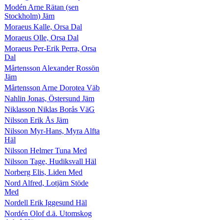
Modén Arne Rätan (sen
Stockholm) Jäm
Moraeus Kalle, Orsa Dal
Moraeus Olle, Orsa Dal
Moraeus Per-Erik Perra, Orsa
Dal
Mårtensson Alexander Rossön
Jäm
Mårtensson Arne Dorotea Väb
Nahlin Jonas, Östersund Jäm
Niklasson Niklas Borås VäG
Nilsson Erik Ås Jäm
Nilsson Myr-Hans, Myra Alfta
Häl
Nilsson Helmer Tuna Med
Nilsson Tage, Hudiksvall Häl
Norberg Elis, Liden Med
Nord Alfred, Lotjärn Stöde
Med
Nordell Erik Iggesund Häl
Nordén Olof d.ä. Utomskog