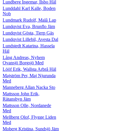
Lundberg Ingemar, Ilsbo Häl
Lunddahl Karl Kalle, Boden
Nob
Lundmark Rudolf, Malå Lap
Lundqvist Eva, Brunflo Jäm
Lundqvist Gösta, Tierp Gäs
Lundqvist Lillebil, Avesta Dal
Lundstedt Katarina, Hassela
Häl
Lång Andreas, Nyhem
Ovansjö Borgsjö Med
Lööf Erik, Wallsta Arbrå Häl
Majström Per, Maj Njurunda
Med
Manneberg Allan Nacka Sto
Mattsson John Erik,
Rätansbyn Jäm
Mattsson Olle, Nordanede
Med
Mellberg Olof, Flygge Liden
Med
Moberg Kristina, Sundsjö Jäm