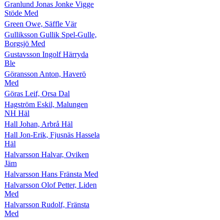
Granlund Jonas Jonke Vigge
Stöde Med
Green Owe, Säffle Vär
Gulliksson Gullik Spel-Gulle,
Borgsjö Med
Gustavsson Ingolf Härryda
Ble
Göransson Anton, Haverö
Med
Göras Leif, Orsa Dal
Hagström Eskil, Malungen
NH Häl
Hall Johan, Arbrå Häl
Hall Jon-Erik, Fjusnäs Hassela
Häl
Halvarsson Halvar, Oviken
Jäm
Halvarsson Hans Fränsta Med
Halvarsson Olof Petter, Liden
Med
Halvarsson Rudolf, Fränsta
Med