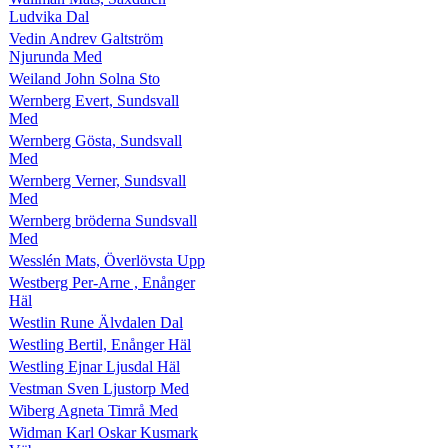
Ludvika Dal
Vedin Andrev Galtström
Njurunda Med
Weiland John Solna Sto
Wernberg Evert, Sundsvall
Med
Wernberg Gösta, Sundsvall
Med
Wernberg Verner, Sundsvall
Med
Wernberg bröderna Sundsvall
Med
Wesslén Mats, Överlövsta Upp
Westberg Per-Arne , Enånger
Häl
Westlin Rune Älvdalen Dal
Westling Bertil, Enånger Häl
Westling Ejnar Ljusdal Häl
Vestman Sven Ljustorp Med
Wiberg Agneta Timrå Med
Widman Karl Oskar Kusmark