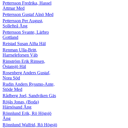
Pettersson Fredrika, Hassel
Attmar Med
Pettersson Gustaf Alnö Med
Pettersson Per August,
Sollefteå Ång
Pettersson Svante, Lärbro
Gottland
Reistad Susan Alfta Häl
Renman Ulla-Britt,
Harrseleforsen Väb
Rimström Erik Rimsen,
Östansjö Häl
Rosenberg Anders Gustaf,
Nora Söd
Rudin Anders Ryssmo-Ante,
Stöde Med
Rådberg Joel, Sandviken Gäs
Röjås Jonas, (Boda)
Härnösand Ång
Rönnlund Erik, Rö Högsjö
Ång
Rönnlund Walfrid, Rö Högsjö