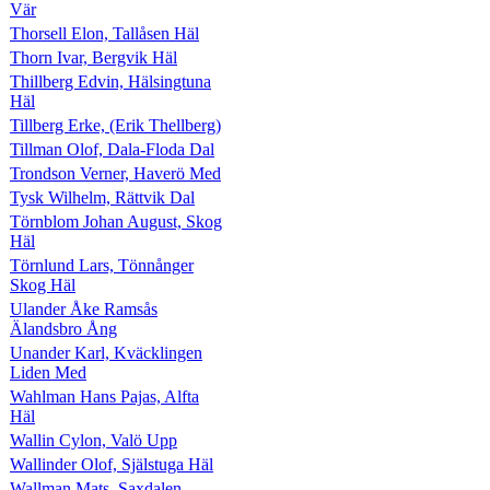
Vär
Thorsell Elon, Tallåsen Häl
Thorn Ivar, Bergvik Häl
Thillberg Edvin, Hälsingtuna
Häl
Tillberg Erke, (Erik Thellberg)
Tillman Olof, Dala-Floda Dal
Trondson Verner, Haverö Med
Tysk Wilhelm, Rättvik Dal
Törnblom Johan August, Skog
Häl
Törnlund Lars, Tönnånger
Skog Häl
Ulander Åke Ramsås
Älandsbro Ång
Unander Karl, Kväcklingen
Liden Med
Wahlman Hans Pajas, Alfta
Häl
Wallin Cylon, Valö Upp
Wallinder Olof, Själstuga Häl
Wallman Mats, Saxdalen