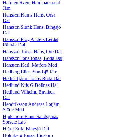
Hamrén Sven, Hammarstrand
Jäm
Hansson Karns Hans, Orsa
Dal
Hansson Slunk Hans, Bingsjö
Dal
Hansson Plog Anders Lerdal
Rättvik Dal
Hansson Timas Hans, Ore Dal
Hansson Jöns Jonas, Boda Dal
Hansson Karl, Matfors Med
Hedberg Elias, Sundsjö Jäm
Hedin Tjädur Jonas Boda Dal
Hedlund Nils G Bollnäs Häl
Hedlund Vilhelm, Enviken
Dal
Hendriksson Andreas Lotjärn
Stöde Med
Hjukström Frans Sandsjönäs
Sorsele Lap
Hjärp Erik, Bingsjö Dal
Holmberg Jonas, Ljustorp