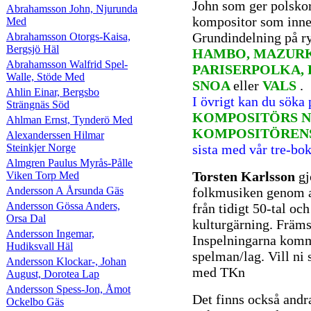
John som ger polsko
Abrahamsson John, Njurunda
kompositor som inne
Med
Grundindelning på r
Abrahamsson Otorgs-Kaisa,
Bergsjö Häl
HAMBO, MAZURK
Abrahamsson Walfrid Spel-
PARISERPOLKA, 
Walle, Stöde Med
SNOA
eller
VALS
.
Ahlin Einar, Bergsbo
I övrigt kan du söka
Strängnäs Söd
KOMPOSITÖRS N
Ahlman Ernst, Tynderö Med
KOMPOSITÖREN
Alexanderssen Hilmar
Steinkjer Norge
sista med vår tre-bo
Almgren Paulus Myrås-Pålle
Torsten Karlsson
gj
Viken Torp Med
Andersson A Årsunda Gäs
folkmusiken genom a
Andersson Gössa Anders,
från tidigt 50-tal oc
Orsa Dal
kulturgärning. Främs
Andersson Ingemar,
Inspelningarna komme
Hudiksvall Häl
spelman/lag. Vill ni 
Andersson Klockar-, Johan
med TKn
August, Dorotea Lap
Andersson Spess-Jon, Åmot
Det finns också andr
Ockelbo Gäs