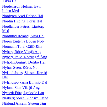
Arbrå Hä
Nordensson Helmer, Byn
Liden Med
Nordgren Axel Delsbo Häl
Nordin Hilding, Forsa Häl
Nordlander Petrus, Ljustorp
Med
Nordlund Roland, Alfta Häl
Norén Eugenia Boden Nob
Normalm Ture, Gällö Jäm
Nyberg Börje Viksjö Ång
Nyberg Pelle, Nordingrå Ång
Nyholm August, Delsbo Häl
Nyhus Sven, Röros Nor
Nyland Jonas, Skästra Järvsjö
Häl
Nylandspojkarna Bingsjö Dal
Nylund Sten Viksjö Ång
Nystedt Fritz, Lycksele Lap
Näsberg Sören Sundsvall Med
Näslund Anselm Stugun Jäm