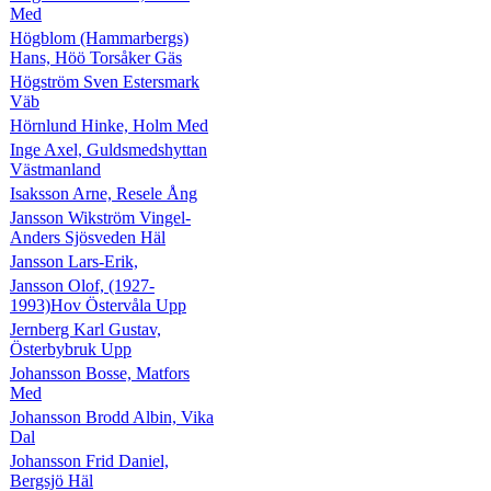
Med
Högblom (Hammarbergs)
Hans, Höö Torsåker Gäs
Högström Sven Estersmark
Väb
Hörnlund Hinke, Holm Med
Inge Axel, Guldsmedshyttan
Västmanland
Isaksson Arne, Resele Ång
Jansson Wikström Vingel-
Anders Sjösveden Häl
Jansson Lars-Erik,
Jansson Olof, (1927-
1993)Hov Östervåla Upp
Jernberg Karl Gustav,
Österbybruk Upp
Johansson Bosse, Matfors
Med
Johansson Brodd Albin, Vika
Dal
Johansson Frid Daniel,
Bergsjö Häl