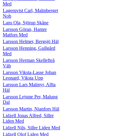
Med
Lagerqvist Carl, Malmberget
Nob
Lans Ola, Sjörup Skåne
Larsson Göran, Hamre
Matfors Med
Larsson Helmer, Bergsjö Häl
Larsson Henning, Gullgård
Med
Larsson Herman Skellefteå
Väb
Larsson Viksta-Lasse Johan
Leonard, Viksta Upp
Larsson Lars Malmyr, Alfta
Häl
Larsson Lejsme Per, Malung
Dal
Larsson Martin, Nianfors Häl
Lidzell Jonas Alfred, Sillre
Liden Med
Lidzell Nils, Sillre Liden Med
Lidzell Olof Liden Med