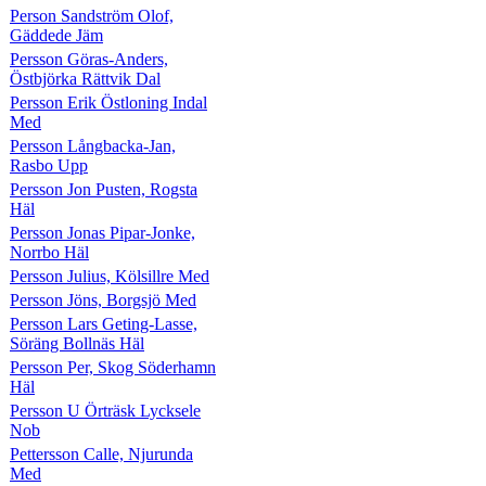
Person Sandström Olof,
Gäddede Jäm
Persson Göras-Anders,
Östbjörka Rättvik Dal
Persson Erik Östloning Indal
Med
Persson Långbacka-Jan,
Rasbo Upp
Persson Jon Pusten, Rogsta
Häl
Persson Jonas Pipar-Jonke,
Norrbo Häl
Persson Julius, Kölsillre Med
Persson Jöns, Borgsjö Med
Persson Lars Geting-Lasse,
Söräng Bollnäs Häl
Persson Per, Skog Söderhamn
Häl
Persson U Örträsk Lycksele
Nob
Pettersson Calle, Njurunda
Med