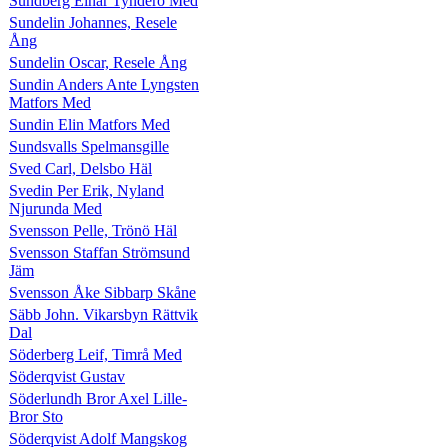
Sundberg Einar Tynderö Med
Sundelin Johannes, Resele
Ång
Sundelin Oscar, Resele Ång
Sundin Anders Ante Lyngsten
Matfors Med
Sundin Elin Matfors Med
Sundsvalls Spelmansgille
Sved Carl, Delsbo Häl
Svedin Per Erik, Nyland
Njurunda Med
Svensson Pelle, Trönö Häl
Svensson Staffan Strömsund
Jäm
Svensson Åke Sibbarp Skåne
Säbb John. Vikarsbyn Rättvik
Dal
Söderberg Leif, Timrå Med
Söderqvist Gustav
Söderlundh Bror Axel Lille-
Bror Sto
Söderqvist Adolf Mangskog