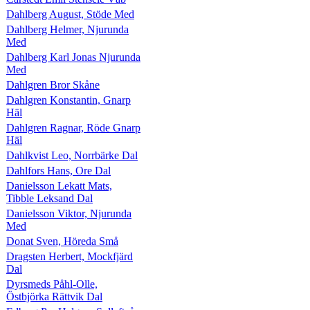
Dahlberg August, Stöde Med
Dahlberg Helmer, Njurunda
Med
Dahlberg Karl Jonas Njurunda
Med
Dahlgren Bror Skåne
Dahlgren Konstantin, Gnarp
Häl
Dahlgren Ragnar, Röde Gnarp
Häl
Dahlkvist Leo, Norrbärke Dal
Dahlfors Hans, Ore Dal
Danielsson Lekatt Mats,
Tibble Leksand Dal
Danielsson Viktor, Njurunda
Med
Donat Sven, Höreda Små
Dragsten Herbert, Mockfjärd
Dal
Dyrsmeds Påhl-Olle,
Östbjörka Rättvik Dal