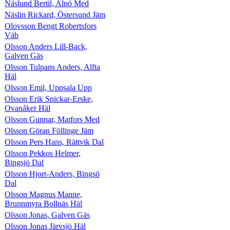
Näslund Bertil, Alnö Med
Näslin Rickard, Östersund Jäm
Olovsson Bengt Robertsfors
Väb
Olsson Anders Lill-Back,
Galven Gäs
Olsson Tulpans Anders, Alfta
Häl
Olsson Emil, Uppsala Upp
Olsson Erik Snickar-Erske,
Ovanåker Häl
Olsson Gunnar, Matfors Med
Olsson Göran Föllinge Jäm
Olsson Pers Hans, Rättvik Dal
Olsson Pekkos Helmer,
Bingsjö Dal
Olsson Hjort-Anders, Bingsö
Dal
Olsson Magnus Manne,
Brunnmyra Bollnäs Häl
Olsson Jonas, Galven Gäs
Olsson Jonas Järvsjö Häl