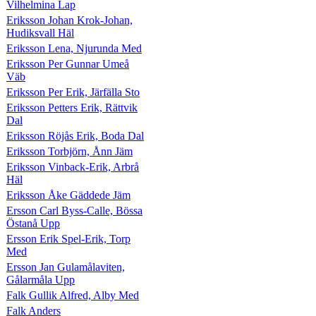
Vilhelmina Lap
Eriksson Johan Krok-Johan,
Hudiksvall Häl
Eriksson Lena, Njurunda Med
Eriksson Per Gunnar Umeå
Väb
Eriksson Per Erik, Järfälla Sto
Eriksson Petters Erik, Rättvik
Dal
Eriksson Röjås Erik, Boda Dal
Eriksson Torbjörn, Ånn Jäm
Eriksson Vinback-Erik, Arbrå
Häl
Eriksson Åke Gäddede Jäm
Ersson Carl Byss-Calle, Bössa
Östanå Upp
Ersson Erik Spel-Erik, Torp
Med
Ersson Jan Gulamålaviten,
Gålarmåla Upp
Falk Gullik Alfred, Alby Med
Falk Anders