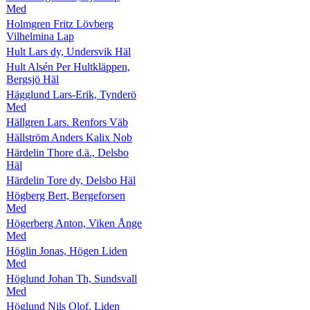
Med
Holmgren Fritz Lövberg
Vilhelmina Lap
Hult Lars dy, Undersvik Häl
Hult Alsén Per Hultkläppen,
Bergsjö Häl
Hägglund Lars-Erik, Tynderö
Med
Hällgren Lars. Renfors Väb
Hällström Anders Kalix Nob
Härdelin Thore d.ä., Delsbo
Häl
Härdelin Tore dy, Delsbo Häl
Högberg Bert, Bergeforsen
Med
Högerberg Anton, Viken Ånge
Med
Höglin Jonas, Högen Liden
Med
Höglund Johan Th, Sundsvall
Med
Höglund Nils Olof, Liden