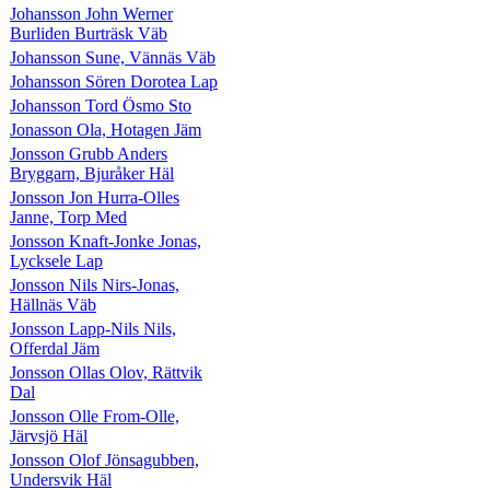
Johansson John Werner
Burliden Burträsk Väb
Johansson Sune, Vännäs Väb
Johansson Sören Dorotea Lap
Johansson Tord Ösmo Sto
Jonasson Ola, Hotagen Jäm
Jonsson Grubb Anders
Bryggarn, Bjuråker Häl
Jonsson Jon Hurra-Olles
Janne, Torp Med
Jonsson Knaft-Jonke Jonas,
Lycksele Lap
Jonsson Nils Nirs-Jonas,
Hällnäs Väb
Jonsson Lapp-Nils Nils,
Offerdal Jäm
Jonsson Ollas Olov, Rättvik
Dal
Jonsson Olle From-Olle,
Järvsjö Häl
Jonsson Olof Jönsagubben,
Undersvik Häl