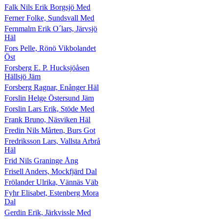
Falk Nils Erik Borgsjö Med
Ferner Folke, Sundsvall Med
Fernmalm Erik O´lars, Järvsjö
Häl
Fors Pelle, Rönö Vikbolandet
Öst
Forsberg E. P. Hucksjöåsen
Hällsjö Jäm
Forsberg Ragnar, Enånger Häl
Forslin Helge Östersund Jäm
Forslin Lars Erik, Stöde Med
Frank Bruno, Näsviken Häl
Fredin Nils Mårten, Burs Got
Fredriksson Lars, Vallsta Arbrå
Häl
Frid Nils Graninge Ång
Frisell Anders, Mockfjärd Dal
Frölander Ulrika, Vännäs Väb
Fyhr Elisabet, Estenberg Mora
Dal
Gerdin Erik, Järkvissle Med