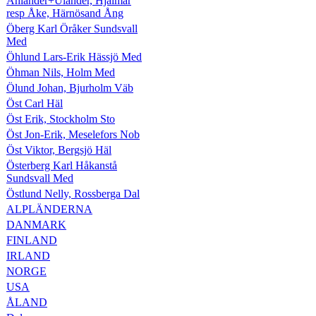
Ählander+Ulander, Hjalmar
resp Åke, Härnösand Ång
Öberg Karl Öråker Sundsvall
Med
Öhlund Lars-Erik Hässjö Med
Öhman Nils, Holm Med
Ölund Johan, Bjurholm Väb
Öst Carl Häl
Öst Erik, Stockholm Sto
Öst Jon-Erik, Meselefors Nob
Öst Viktor, Bergsjö Häl
Österberg Karl Håkanstå
Sundsvall Med
Östlund Nelly, Rossberga Dal
ALPLÄNDERNA
DANMARK
FINLAND
IRLAND
NORGE
USA
ÅLAND