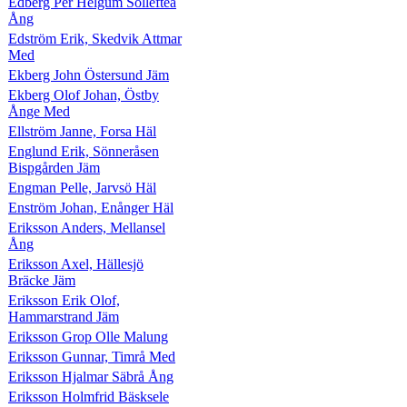
Edberg Per Helgum Sollefteå
Ång
Edström Erik, Skedvik Attmar
Med
Ekberg John Östersund Jäm
Ekberg Olof Johan, Östby
Ånge Med
Ellström Janne, Forsa Häl
Englund Erik, Sönneråsen
Bispgården Jäm
Engman Pelle, Jarvsö Häl
Enström Johan, Enånger Häl
Eriksson Anders, Mellansel
Ång
Eriksson Axel, Hällesjö
Bräcke Jäm
Eriksson Erik Olof,
Hammarstrand Jäm
Eriksson Grop Olle Malung
Eriksson Gunnar, Timrå Med
Eriksson Hjalmar Säbrå Ång
Eriksson Holmfrid Bäsksele