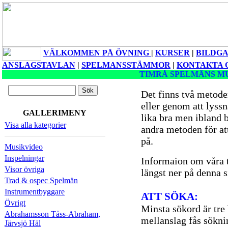
VÄLKOMMEN PÅ ÖVNING
|
KURSER
|
BILDGA
ANSLAGSTAVLAN
|
SPELMANSSTÄMMOR
|
KONTAKTA 
TIMRÅ SPELMÄNS M
Det finns två metoder 
eller genom att lyss
GALLERIMENY
lika bra men ibland 
Visa alla kategorier
andra metoden för att 
på.
Musikvideo
Inspelningar
Informaion om våra t
Visor övriga
längst ner på denna s
Trad & ospec Spelmän
Instrumentbyggare
ATT SÖKA:
Övrigt
Minsta sökord är tre
Abrahamsson Tåss-Abraham,
mellanslag fås sökni
Järvsjö Häl