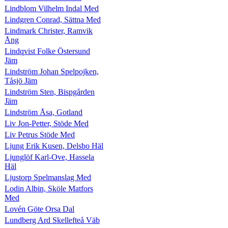
Lindblom Vilhelm Indal Med
Lindgren Conrad, Sättna Med
Lindmark Christer, Ramvik
Ång
Lindqvist Folke Östersund
Jäm
Lindström Johan Spelpojken,
Tåsjö Jäm
Lindström Sten, Bispgården
Jäm
Lindström Åsa, Gotland
Liv Jon-Petter, Stöde Med
Liv Petrus Stöde Med
Ljung Erik Kusen, Delsbo Häl
Ljunglöf Karl-Ove, Hassela
Häl
Ljustorp Spelmanslag Med
Lodin Albin, Sköle Matfors
Med
Lovén Göte Orsa Dal
Lundberg Ard Skellefteå Väb