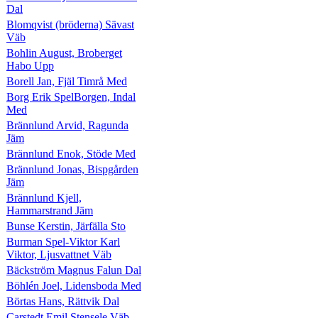
Dal
Blomqvist (bröderna) Sävast
Väb
Bohlin August, Broberget
Habo Upp
Borell Jan, Fjäl Timrå Med
Borg Erik SpelBorgen, Indal
Med
Brännlund Arvid, Ragunda
Jäm
Brännlund Enok, Stöde Med
Brännlund Jonas, Bispgården
Jäm
Brännlund Kjell,
Hammarstrand Jäm
Bunse Kerstin, Järfälla Sto
Burman Spel-Viktor Karl
Viktor, Ljusvattnet Väb
Bäckström Magnus Falun Dal
Böhlén Joel, Lidensboda Med
Börtas Hans, Rättvik Dal
Carstedt Emil Stensele Väb