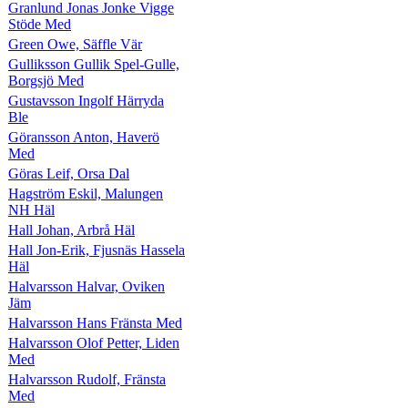
Granlund Jonas Jonke Vigge
Stöde Med
Green Owe, Säffle Vär
Gulliksson Gullik Spel-Gulle,
Borgsjö Med
Gustavsson Ingolf Härryda
Ble
Göransson Anton, Haverö
Med
Göras Leif, Orsa Dal
Hagström Eskil, Malungen
NH Häl
Hall Johan, Arbrå Häl
Hall Jon-Erik, Fjusnäs Hassela
Häl
Halvarsson Halvar, Oviken
Jäm
Halvarsson Hans Fränsta Med
Halvarsson Olof Petter, Liden
Med
Halvarsson Rudolf, Fränsta
Med