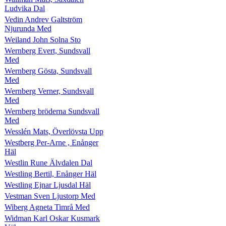
Ludvika Dal
Vedin Andrev Galtström
Njurunda Med
Weiland John Solna Sto
Wernberg Evert, Sundsvall
Med
Wernberg Gösta, Sundsvall
Med
Wernberg Verner, Sundsvall
Med
Wernberg bröderna Sundsvall
Med
Wesslén Mats, Överlövsta Upp
Westberg Per-Arne , Enånger
Häl
Westlin Rune Älvdalen Dal
Westling Bertil, Enånger Häl
Westling Ejnar Ljusdal Häl
Vestman Sven Ljustorp Med
Wiberg Agneta Timrå Med
Widman Karl Oskar Kusmark