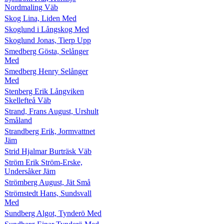
Nordmaling Väb
Skog Lina, Liden Med
Skoglund i Långskog Med
Skoglund Jonas, Tierp Upp
Smedberg Gösta, Selånger
Med
Smedberg Henry Selånger
Med
Stenberg Erik Långviken
Skellefteå Väb
Strand, Frans August, Urshult
Småland
Strandberg Erik, Jormvattnet
Jäm
Strid Hjalmar Burträsk Väb
Ström Erik Ström-Erske,
Undersåker Jäm
Strömberg August, Jät Små
Strömstedt Hans, Sundsvall
Med
Sundberg Algot, Tynderö Med