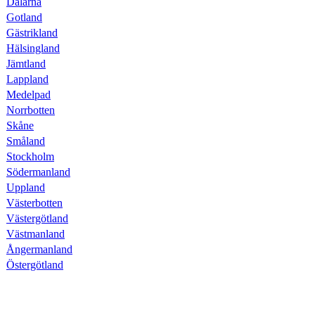
Dalarna
Gotland
Gästrikland
Hälsingland
Jämtland
Lappland
Medelpad
Norrbotten
Skåne
Småland
Stockholm
Södermanland
Uppland
Västerbotten
Västergötland
Västmanland
Ångermanland
Östergötland