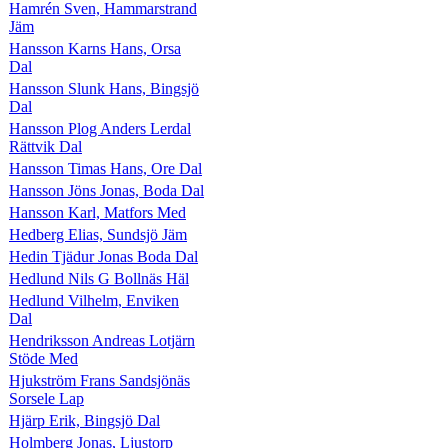
Hamrén Sven, Hammarstrand
Jäm
Hansson Karns Hans, Orsa
Dal
Hansson Slunk Hans, Bingsjö
Dal
Hansson Plog Anders Lerdal
Rättvik Dal
Hansson Timas Hans, Ore Dal
Hansson Jöns Jonas, Boda Dal
Hansson Karl, Matfors Med
Hedberg Elias, Sundsjö Jäm
Hedin Tjädur Jonas Boda Dal
Hedlund Nils G Bollnäs Häl
Hedlund Vilhelm, Enviken
Dal
Hendriksson Andreas Lotjärn
Stöde Med
Hjukström Frans Sandsjönäs
Sorsele Lap
Hjärp Erik, Bingsjö Dal
Holmberg Jonas, Ljustorp