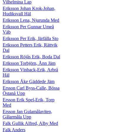
Vilhelmina Lap
Eriksson Johan Krok-Johan,
Hudiksvall Häl
Eriksson Lena, Njurunda Med
Eriksson Per Gunnar Umeå
Väb
Eriksson Per Erik, Järfälla Sto
Eriksson Petters Erik, Rättvik
Dal
Eriksson Röjås Erik, Boda Dal
Eriksson Torbjörn, Ånn Jäm
Eriksson Vinback-Erik, Arbrå
Häl
Eriksson Åke Gäddede Jäm
Ersson Carl Byss-Calle, Bössa
Östanå Upp
Ersson Erik Spel-Erik, Torp
Med
Ersson Jan Gulamålaviten,
Gålarmåla Upp
Falk Gullik Alfred, Alby Med
Falk Anders