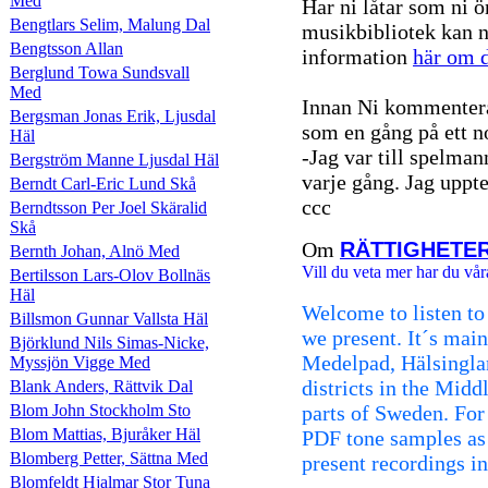
Med
Har ni låtar som ni ö
Bengtlars Selim, Malung Dal
musikbibliotek kan n
Bengtsson Allan
information
här om d
Berglund Towa Sundsvall
Med
Innan Ni kommentera
Bergsman Jonas Erik, Ljusdal
som en gång på ett n
Häl
-Jag var till spelman
Bergström Manne Ljusdal Häl
varje gång. Jag uppte
Berndt Carl-Eric Lund Skå
ccc
Berndtsson Per Joel Skäralid
Skå
Om
RÄTTIGHETE
Bernth Johan, Alnö Med
Vill du veta mer har du vår
Bertilsson Lars-Olov Bollnäs
Häl
Welcome to listen to
Billsmon Gunnar Vallsta Häl
we present. It´s mai
Björklund Nils Simas-Nicke,
Medelpad, Hälsingla
Myssjön Vigge Med
districts in the Mid
Blank Anders, Rättvik Dal
Blom John Stockholm Sto
parts of Sweden. For 
Blom Mattias, Bjuråker Häl
PDF tone samples as
Blomberg Petter, Sättna Med
present recordings i
Blomfeldt Hjalmar Stor Tuna