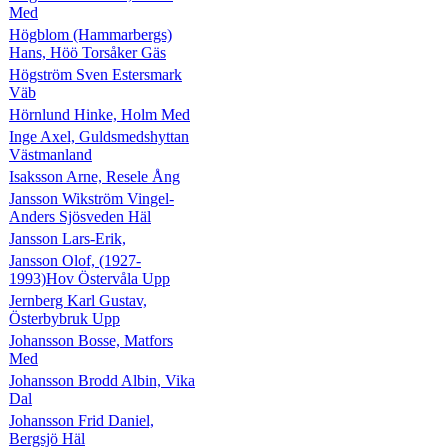
Med
Högblom (Hammarbergs)
Hans, Höö Torsåker Gäs
Högström Sven Estersmark
Väb
Hörnlund Hinke, Holm Med
Inge Axel, Guldsmedshyttan
Västmanland
Isaksson Arne, Resele Ång
Jansson Wikström Vingel-
Anders Sjösveden Häl
Jansson Lars-Erik,
Jansson Olof, (1927-
1993)Hov Östervåla Upp
Jernberg Karl Gustav,
Österbybruk Upp
Johansson Bosse, Matfors
Med
Johansson Brodd Albin, Vika
Dal
Johansson Frid Daniel,
Bergsjö Häl