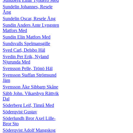
Sundberg Einar Tynderö Med
Sundelin Johannes, Resele
Ång
Sundelin Oscar, Resele Ång
Sundin Anders Ante Lyngsten
Matfors Med
Sundin Elin Matfors Med
Sundsvalls Spelmansgille
Sved Carl, Delsbo Häl
Svedin Per Erik, Nyland
Njurunda Med
Svensson Pelle, Trönö Häl
Svensson Staffan Strömsund
Jäm
Svensson Åke Sibbarp Skåne
Säbb John. Vikarsbyn Rättvik
Dal
Söderberg Leif, Timrå Med
Söderqvist Gustav
Söderlundh Bror Axel Lille-
Bror Sto
Söderqvist Adolf Mangskog