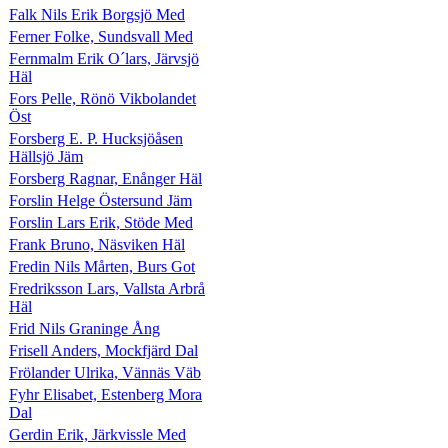
Falk Nils Erik Borgsjö Med
Ferner Folke, Sundsvall Med
Fernmalm Erik O´lars, Järvsjö
Häl
Fors Pelle, Rönö Vikbolandet
Öst
Forsberg E. P. Hucksjöåsen
Hällsjö Jäm
Forsberg Ragnar, Enånger Häl
Forslin Helge Östersund Jäm
Forslin Lars Erik, Stöde Med
Frank Bruno, Näsviken Häl
Fredin Nils Mårten, Burs Got
Fredriksson Lars, Vallsta Arbrå
Häl
Frid Nils Graninge Ång
Frisell Anders, Mockfjärd Dal
Frölander Ulrika, Vännäs Väb
Fyhr Elisabet, Estenberg Mora
Dal
Gerdin Erik, Järkvissle Med