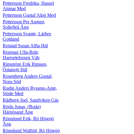
Pettersson Fredrika, Hassel
Attmar Med
Pettersson Gustaf Alnö Med
Pettersson Per August,
Sollefteå Ång
Pettersson Svante, Lärbro
Gottland
Reistad Susan Alfta Häl
Renman Ulla-Britt,
Harrseleforsen Väb
Rimström Erik Rimsen,
Östansjö Häl
Rosenberg Anders Gustaf,
Nora Söd
Rudin Anders Ryssmo-Ante,
Stöde Med
Rådberg Joel, Sandviken Gäs
Röjås Jonas, (Boda)
Härnösand Ång
Rönnlund Erik, Rö Högsjö
Ång
Rönnlund Walfrid, Rö Högsjö