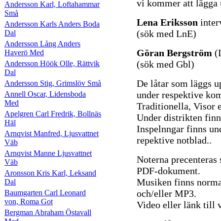
vi kommer att lägga 
Andersson Karl, Loftahammar
Små
Lena Eriksson
inter
Andersson Karls Anders Boda
(sök med LnE)
Dal
Andersson Lång Anders
Göran Bergström
(
Haverö Med
(sök med Gbl)
Andersson Höök Olle, Rättvik
Dal
De låtar som läggs u
Andersson Stig, Grimslöv Små
under respektive komp
Annell Oscar, Lidensboda
Med
Traditionella, Visor e
Apelgren Carl Fredrik, Bollnäs
Under distrikten finn
Häl
Inspelnngar finns un
Arnqvist Manfred, Ljusvattnet
repektive notblad..
Väb
Arnqvist Manne Ljusvattnet
Noterna precenteras
Väb
PDF-dokument.
Aronsson Kris Karl, Leksand
Musiken finns norma
Dal
och/eller MP3.
Baumgarten Carl Leonard
von, Roma Got
Video eller länk til
Bergman Abraham Östavall