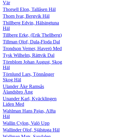
Vär
Thorsell Elon, Tallåsen Häl
Thorn Ivar, Bergvik Häl
Thillberg Edvin, Hälsingtuna
Häl
Tillberg Erke, (Erik Thellberg)
Tillman Olof, Dala-Floda Dal
Trondson Verner, Haverö Med
Tysk Wilhelm, Rättvik Dal
Törnblom Johan August, Skog
Häl
Törnlund Lars, Tönnånger
Skog Häl
Ulander Åke Ramsås
Älandsbro Ång
Unander Karl, Kväcklingen
Liden Med
Wahlman Hans Pajas, Alfta
Häl
Wallin Cylon, Valö Upp
Wallinder Olof, Själstuga Häl
Wallman Mats, Saxdalen