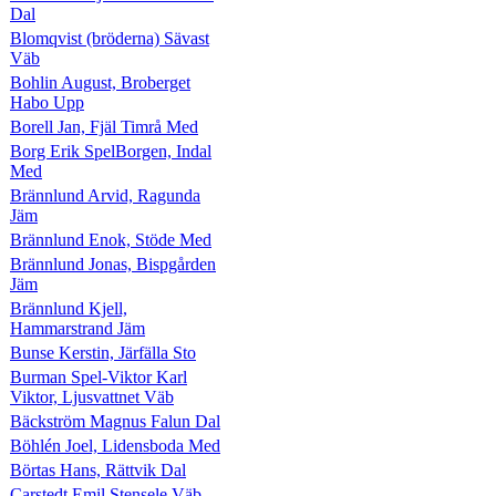
Dal
Blomqvist (bröderna) Sävast
Väb
Bohlin August, Broberget
Habo Upp
Borell Jan, Fjäl Timrå Med
Borg Erik SpelBorgen, Indal
Med
Brännlund Arvid, Ragunda
Jäm
Brännlund Enok, Stöde Med
Brännlund Jonas, Bispgården
Jäm
Brännlund Kjell,
Hammarstrand Jäm
Bunse Kerstin, Järfälla Sto
Burman Spel-Viktor Karl
Viktor, Ljusvattnet Väb
Bäckström Magnus Falun Dal
Böhlén Joel, Lidensboda Med
Börtas Hans, Rättvik Dal
Carstedt Emil Stensele Väb