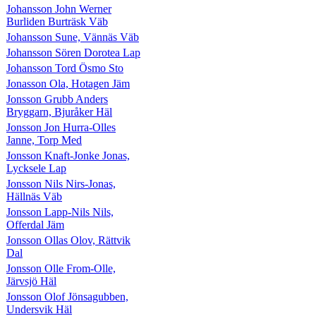
Johansson John Werner
Burliden Burträsk Väb
Johansson Sune, Vännäs Väb
Johansson Sören Dorotea Lap
Johansson Tord Ösmo Sto
Jonasson Ola, Hotagen Jäm
Jonsson Grubb Anders
Bryggarn, Bjuråker Häl
Jonsson Jon Hurra-Olles
Janne, Torp Med
Jonsson Knaft-Jonke Jonas,
Lycksele Lap
Jonsson Nils Nirs-Jonas,
Hällnäs Väb
Jonsson Lapp-Nils Nils,
Offerdal Jäm
Jonsson Ollas Olov, Rättvik
Dal
Jonsson Olle From-Olle,
Järvsjö Häl
Jonsson Olof Jönsagubben,
Undersvik Häl