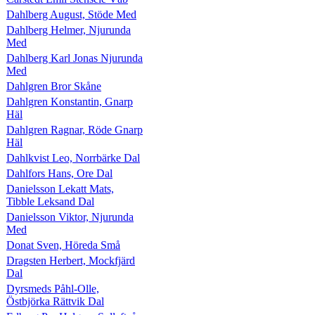
Dahlberg August, Stöde Med
Dahlberg Helmer, Njurunda
Med
Dahlberg Karl Jonas Njurunda
Med
Dahlgren Bror Skåne
Dahlgren Konstantin, Gnarp
Häl
Dahlgren Ragnar, Röde Gnarp
Häl
Dahlkvist Leo, Norrbärke Dal
Dahlfors Hans, Ore Dal
Danielsson Lekatt Mats,
Tibble Leksand Dal
Danielsson Viktor, Njurunda
Med
Donat Sven, Höreda Små
Dragsten Herbert, Mockfjärd
Dal
Dyrsmeds Påhl-Olle,
Östbjörka Rättvik Dal