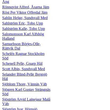
Ång
Rönnqvist Alfred, Åsarna Jäm
Röst Per Viktor Offerdal Jäm
Sahlin Helge, Sundsvall Med
Sahlström Eric, Tobo Upp
Sahlström Kalle, Tobo Upp
Salomonsson Karl Alfshög
Halland
Samuelsson Börjes-Olle,
Rättvik Dal
Schelén Ragnar Stockholm
Söd
Schenell Pelle, Gnarp Häl
Scott Albin, Sundsvall Med
Selander Blind-Pelle Bergsjö
Häl
Sjöblom Thore, Vännäs Väb
Sjögren Karl Gustav Strängnäs
Söd
Sjöström Arvid Lainejaur Malå
Väb
Sjöström Ivar, Hörnsjö