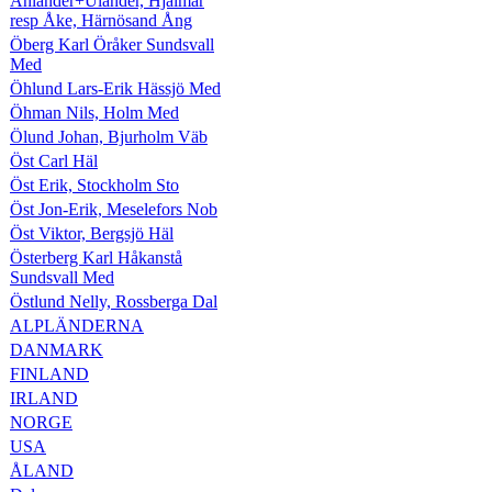
Ählander+Ulander, Hjalmar
resp Åke, Härnösand Ång
Öberg Karl Öråker Sundsvall
Med
Öhlund Lars-Erik Hässjö Med
Öhman Nils, Holm Med
Ölund Johan, Bjurholm Väb
Öst Carl Häl
Öst Erik, Stockholm Sto
Öst Jon-Erik, Meselefors Nob
Öst Viktor, Bergsjö Häl
Österberg Karl Håkanstå
Sundsvall Med
Östlund Nelly, Rossberga Dal
ALPLÄNDERNA
DANMARK
FINLAND
IRLAND
NORGE
USA
ÅLAND