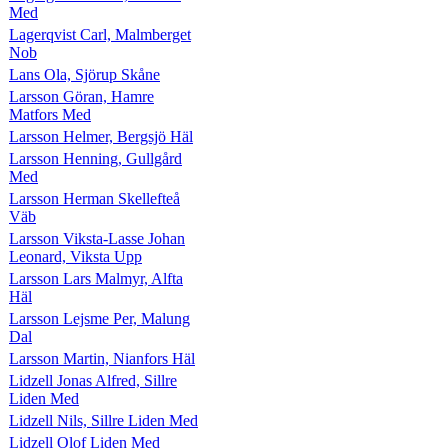
Med
Lagerqvist Carl, Malmberget
Nob
Lans Ola, Sjörup Skåne
Larsson Göran, Hamre
Matfors Med
Larsson Helmer, Bergsjö Häl
Larsson Henning, Gullgård
Med
Larsson Herman Skellefteå
Väb
Larsson Viksta-Lasse Johan
Leonard, Viksta Upp
Larsson Lars Malmyr, Alfta
Häl
Larsson Lejsme Per, Malung
Dal
Larsson Martin, Nianfors Häl
Lidzell Jonas Alfred, Sillre
Liden Med
Lidzell Nils, Sillre Liden Med
Lidzell Olof Liden Med