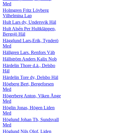
Med
Holmgren Fritz Lövberg
Vilhelmina Lap
Hult Lars dy, Undersvik Häl
Hult Alsén Per Hultkläppen,
Bergsjö Häl
Hägglund Lars-Erik, Tynderö
Med
Hällgren Lars. Renfors Väb
Hällström Anders Kalix Nob
Härdelin Thore d.ä., Delsbo
Häl
Härdelin Tore dy, Delsbo Häl
Högberg Bert, Bergeforsen
Med
Högerberg Anton, Viken Ånge
Med
Höglin Jonas, Högen Liden
Med
Höglund Johan Th, Sundsvall
Med
Höglund Nils Olof, Liden