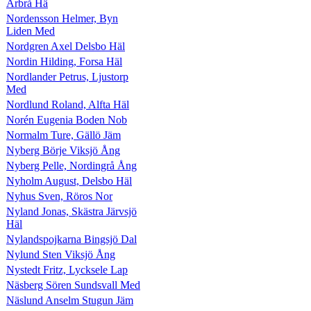
Arbrå Hä
Nordensson Helmer, Byn
Liden Med
Nordgren Axel Delsbo Häl
Nordin Hilding, Forsa Häl
Nordlander Petrus, Ljustorp
Med
Nordlund Roland, Alfta Häl
Norén Eugenia Boden Nob
Normalm Ture, Gällö Jäm
Nyberg Börje Viksjö Ång
Nyberg Pelle, Nordingrå Ång
Nyholm August, Delsbo Häl
Nyhus Sven, Röros Nor
Nyland Jonas, Skästra Järvsjö
Häl
Nylandspojkarna Bingsjö Dal
Nylund Sten Viksjö Ång
Nystedt Fritz, Lycksele Lap
Näsberg Sören Sundsvall Med
Näslund Anselm Stugun Jäm