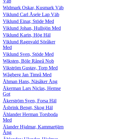
Väb
Widmark Oskar, Kusmark Väb
Viklund Carl Åsele Lap Väb
Viklund Einar, Stöde Med
Viklund Johan, Hullsjön Med
Viklund Karin, Hög Häl
Viklund Ragnvald Söråker
Med
Viklund Sven, Stöde Med
Wiksten, Böle Råneå Nob
Vikström Gustav, Torp Med
Wågberg Jan Timrå Med
Åhman Hans, Näsåker Ång
Åkerman Lars Niclas, Hemse
Got
Åkerström Sven, Forsa Häl
Åsbrink Bengt, Skog Häl
Ählander Herman Torsboda
Med
Älander Hjalmar, Kammartjärn
Ång