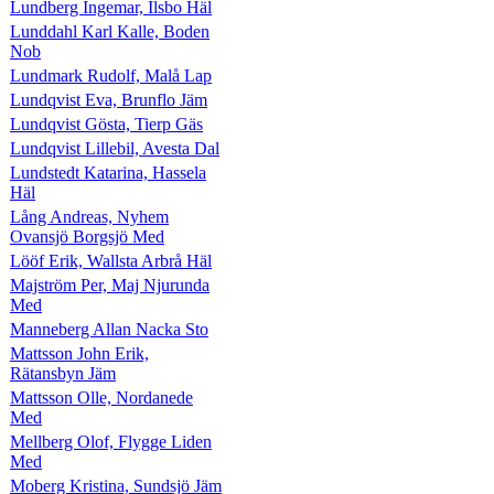
Lundberg Ingemar, Ilsbo Häl
Lunddahl Karl Kalle, Boden
Nob
Lundmark Rudolf, Malå Lap
Lundqvist Eva, Brunflo Jäm
Lundqvist Gösta, Tierp Gäs
Lundqvist Lillebil, Avesta Dal
Lundstedt Katarina, Hassela
Häl
Lång Andreas, Nyhem
Ovansjö Borgsjö Med
Lööf Erik, Wallsta Arbrå Häl
Majström Per, Maj Njurunda
Med
Manneberg Allan Nacka Sto
Mattsson John Erik,
Rätansbyn Jäm
Mattsson Olle, Nordanede
Med
Mellberg Olof, Flygge Liden
Med
Moberg Kristina, Sundsjö Jäm