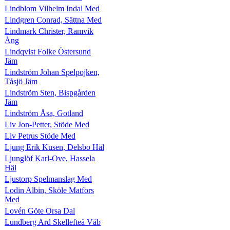
Lindblom Vilhelm Indal Med
Lindgren Conrad, Sättna Med
Lindmark Christer, Ramvik
Ång
Lindqvist Folke Östersund
Jäm
Lindström Johan Spelpojken,
Tåsjö Jäm
Lindström Sten, Bispgården
Jäm
Lindström Åsa, Gotland
Liv Jon-Petter, Stöde Med
Liv Petrus Stöde Med
Ljung Erik Kusen, Delsbo Häl
Ljunglöf Karl-Ove, Hassela
Häl
Ljustorp Spelmanslag Med
Lodin Albin, Sköle Matfors
Med
Lovén Göte Orsa Dal
Lundberg Ard Skellefteå Väb