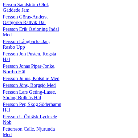
Person Sandström Olof,
Gäddede Jäm
Persson Göras-Anders,
Östbjörka Rättvik Dal
Persson Erik Östloning Indal
Med
Persson Långbacka-Jan,
Rasbo Upp
Persson Jon Pusten, Rogsta
Häl
Persson Jonas Pipar-Jonke,
Norrbo Häl
Persson Julius, Kölsillre Med
Persson Jöns, Borgsjö Med
Persson Lars Geting-Lasse,
Söräng Bollnäs Häl
Persson Per, Skog Söderhamn
Häl
Persson U Örträsk Lycksele
Nob
Pettersson Calle, Njurunda
Med