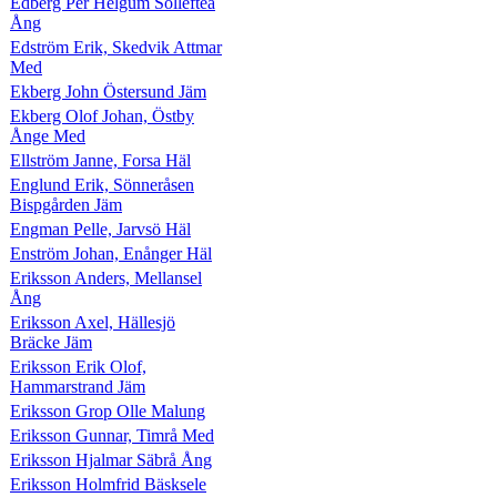
Edberg Per Helgum Sollefteå
Ång
Edström Erik, Skedvik Attmar
Med
Ekberg John Östersund Jäm
Ekberg Olof Johan, Östby
Ånge Med
Ellström Janne, Forsa Häl
Englund Erik, Sönneråsen
Bispgården Jäm
Engman Pelle, Jarvsö Häl
Enström Johan, Enånger Häl
Eriksson Anders, Mellansel
Ång
Eriksson Axel, Hällesjö
Bräcke Jäm
Eriksson Erik Olof,
Hammarstrand Jäm
Eriksson Grop Olle Malung
Eriksson Gunnar, Timrå Med
Eriksson Hjalmar Säbrå Ång
Eriksson Holmfrid Bäsksele