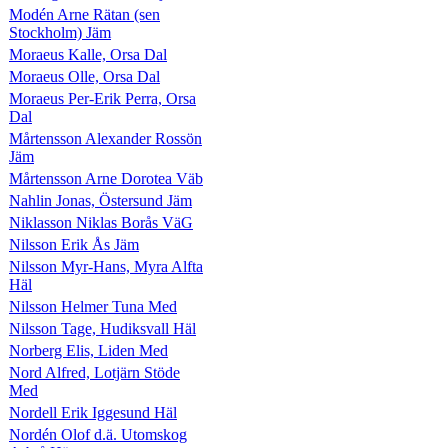
Modén Arne Rätan (sen
Stockholm) Jäm
Moraeus Kalle, Orsa Dal
Moraeus Olle, Orsa Dal
Moraeus Per-Erik Perra, Orsa
Dal
Mårtensson Alexander Rossön
Jäm
Mårtensson Arne Dorotea Väb
Nahlin Jonas, Östersund Jäm
Niklasson Niklas Borås VäG
Nilsson Erik Ås Jäm
Nilsson Myr-Hans, Myra Alfta
Häl
Nilsson Helmer Tuna Med
Nilsson Tage, Hudiksvall Häl
Norberg Elis, Liden Med
Nord Alfred, Lotjärn Stöde
Med
Nordell Erik Iggesund Häl
Nordén Olof d.ä. Utomskog