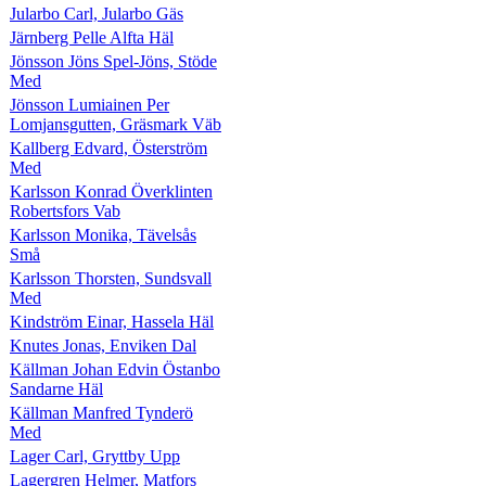
Jularbo Carl, Jularbo Gäs
Järnberg Pelle Alfta Häl
Jönsson Jöns Spel-Jöns, Stöde
Med
Jönsson Lumiainen Per
Lomjansgutten, Gräsmark Väb
Kallberg Edvard, Österström
Med
Karlsson Konrad Överklinten
Robertsfors Vab
Karlsson Monika, Tävelsås
Små
Karlsson Thorsten, Sundsvall
Med
Kindström Einar, Hassela Häl
Knutes Jonas, Enviken Dal
Källman Johan Edvin Östanbo
Sandarne Häl
Källman Manfred Tynderö
Med
Lager Carl, Gryttby Upp
Lagergren Helmer, Matfors