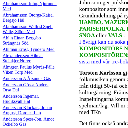
John som ger polsko
Abrahamsson John, Njurunda
kompositor som inne
Med
Grundindelning på r
Abrahamsson Otorgs-Kaisa,
Bergsjö Häl
HAMBO, MAZURK
Abrahamsson Walfrid Spel-
PARISERPOLKA, 
Walle, Stöde Med
SNOA
eller
VALS
.
Ahlin Einar, Bergsbo
I övrigt kan du söka
Strängnäs Söd
KOMPOSITÖRS N
Ahlman Ernst, Tynderö Med
KOMPOSITÖREN
Alexanderssen Hilmar
Steinkjer Norge
sista med vår tre-bo
Almgren Paulus Myrås-Pålle
Torsten Karlsson
gj
Viken Torp Med
Andersson A Årsunda Gäs
folkmusiken genom a
Andersson Gössa Anders,
från tidigt 50-tal oc
Orsa Dal
kulturgärning. Främs
Andersson Ingemar,
Inspelningarna komme
Hudiksvall Häl
spelman/lag. Vill ni 
Andersson Klockar-, Johan
med TKn
August, Dorotea Lap
Andersson Spess-Jon, Åmot
Det finns också andr
Ockelbo Gäs