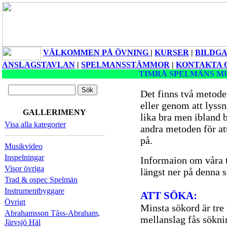
VÄLKOMMEN PÅ ÖVNING
|
KURSER
|
BILDGA
ANSLAGSTAVLAN
|
SPELMANSSTÄMMOR
|
KONTAKTA 
TIMRÅ SPELMÄNS M
Det finns två metoder 
eller genom att lyss
GALLERIMENY
lika bra men ibland 
Visa alla kategorier
andra metoden för att 
på.
Musikvideo
Inspelningar
Informaion om våra t
Visor övriga
längst ner på denna s
Trad & ospec Spelmän
Instrumentbyggare
ATT SÖKA:
Övrigt
Minsta sökord är tre
Abrahamsson Tåss-Abraham,
mellanslag fås sökni
Järvsjö Häl