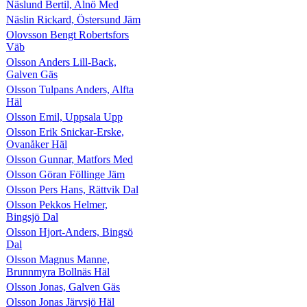
Näslund Bertil, Alnö Med
Näslin Rickard, Östersund Jäm
Olovsson Bengt Robertsfors
Väb
Olsson Anders Lill-Back,
Galven Gäs
Olsson Tulpans Anders, Alfta
Häl
Olsson Emil, Uppsala Upp
Olsson Erik Snickar-Erske,
Ovanåker Häl
Olsson Gunnar, Matfors Med
Olsson Göran Föllinge Jäm
Olsson Pers Hans, Rättvik Dal
Olsson Pekkos Helmer,
Bingsjö Dal
Olsson Hjort-Anders, Bingsö
Dal
Olsson Magnus Manne,
Brunnmyra Bollnäs Häl
Olsson Jonas, Galven Gäs
Olsson Jonas Järvsjö Häl