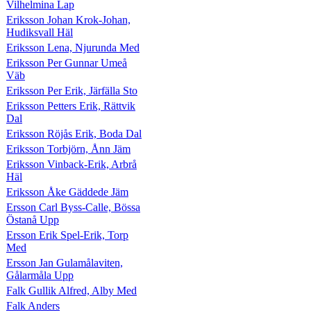
Vilhelmina Lap
Eriksson Johan Krok-Johan,
Hudiksvall Häl
Eriksson Lena, Njurunda Med
Eriksson Per Gunnar Umeå
Väb
Eriksson Per Erik, Järfälla Sto
Eriksson Petters Erik, Rättvik
Dal
Eriksson Röjås Erik, Boda Dal
Eriksson Torbjörn, Ånn Jäm
Eriksson Vinback-Erik, Arbrå
Häl
Eriksson Åke Gäddede Jäm
Ersson Carl Byss-Calle, Bössa
Östanå Upp
Ersson Erik Spel-Erik, Torp
Med
Ersson Jan Gulamålaviten,
Gålarmåla Upp
Falk Gullik Alfred, Alby Med
Falk Anders