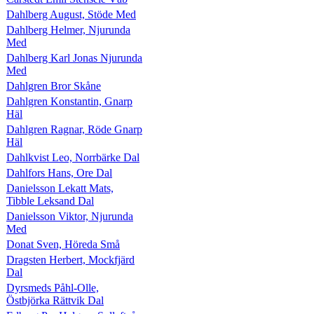
Dahlberg August, Stöde Med
Dahlberg Helmer, Njurunda
Med
Dahlberg Karl Jonas Njurunda
Med
Dahlgren Bror Skåne
Dahlgren Konstantin, Gnarp
Häl
Dahlgren Ragnar, Röde Gnarp
Häl
Dahlkvist Leo, Norrbärke Dal
Dahlfors Hans, Ore Dal
Danielsson Lekatt Mats,
Tibble Leksand Dal
Danielsson Viktor, Njurunda
Med
Donat Sven, Höreda Små
Dragsten Herbert, Mockfjärd
Dal
Dyrsmeds Påhl-Olle,
Östbjörka Rättvik Dal