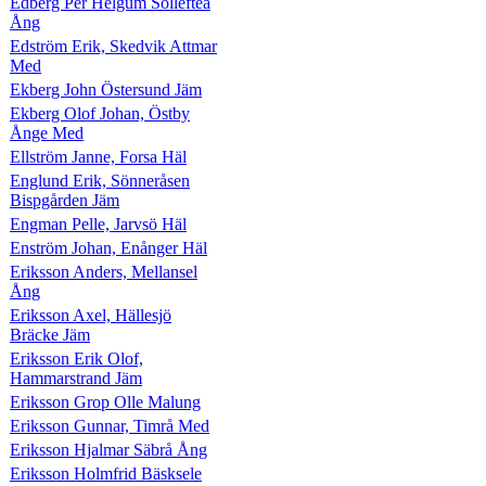
Edberg Per Helgum Sollefteå
Ång
Edström Erik, Skedvik Attmar
Med
Ekberg John Östersund Jäm
Ekberg Olof Johan, Östby
Ånge Med
Ellström Janne, Forsa Häl
Englund Erik, Sönneråsen
Bispgården Jäm
Engman Pelle, Jarvsö Häl
Enström Johan, Enånger Häl
Eriksson Anders, Mellansel
Ång
Eriksson Axel, Hällesjö
Bräcke Jäm
Eriksson Erik Olof,
Hammarstrand Jäm
Eriksson Grop Olle Malung
Eriksson Gunnar, Timrå Med
Eriksson Hjalmar Säbrå Ång
Eriksson Holmfrid Bäsksele