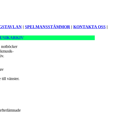
GSTAVLAN
|
SPELMANSSTÄMMOR
|
KONTAKTA OSS
|
USIKARKIV
 notböcker
lkmusik-
iv.
 av
till vänster.
efterlämnade