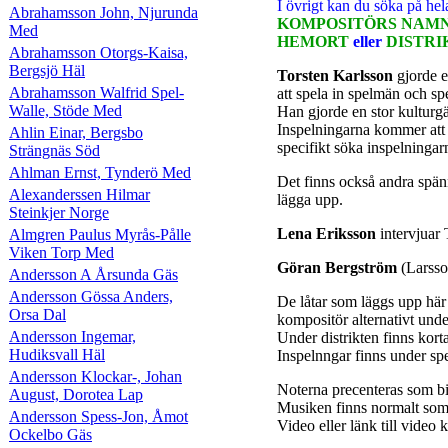
I övrigt kan du söka på
hel
Abrahamsson John, Njurunda
KOMPOSITÖRS NAMN 
Med
HEMORT
eller
DISTRI
Abrahamsson Otorgs-Kaisa,
Bergsjö Häl
Torsten Karlsson
gjorde 
Abrahamsson Walfrid Spel-
att spela in spelmän och spe
Walle, Stöde Med
Han gjorde en stor kulturg
Inspelningarna kommer att 
Ahlin Einar, Bergsbo
specifikt söka inspelninga
Strängnäs Söd
Ahlman Ernst, Tynderö Med
Det finns också andra spän
Alexanderssen Hilmar
lägga upp.
Steinkjer Norge
Lena Eriksson
intervjuar
Almgren Paulus Myrås-Pålle
Viken Torp Med
Göran Bergström
(Larsso
Andersson A Årsunda Gäs
Andersson Gössa Anders,
De låtar som läggs upp här
Orsa Dal
kompositör alternativt under
Andersson Ingemar,
Under distrikten finns kort
Hudiksvall Häl
Inspelnngar finns under sp
Andersson Klockar-, Johan
Noterna precenteras som 
August, Dorotea Lap
Musiken finns normalt som
Andersson Spess-Jon, Åmot
Video eller länk till vide
Ockelbo Gäs