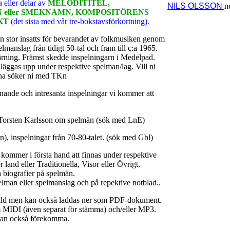
a eller delar av
MELODITITEL,
NILS OLSSON
n
eller SMEKNAMN, KOMPOSITÖRENS
KT
(det sista med vår tre-bokstavsförkortning).
en stor insatts för bevarandet av folkmusiken genom
lmanslag från tidigt 50-tal och fram till c:a 1965.
ärning. Främst skedde inspelningarn i Medelpad.
läggas upp under respektive spelman/lag. Vill ni
rna söker ni med TKn
nande och intresanta inspelningar vi kommer att
 Torsten Karlsson om spelmän (sök med LnE)
n), inspelningar från 70-80-talet. (sök med Gbl)
 kommer i första hand att finnas under respektive
 land eller Traditionella, Visor eller Övrigt.
a biografier på spelmän.
elman eller spelmanslag och på repektive notblad..
bild men kan också laddas ner som PDF-dokument.
 MIDI (även separat för stämma) och/eller MP3.
o kan också förekomma.