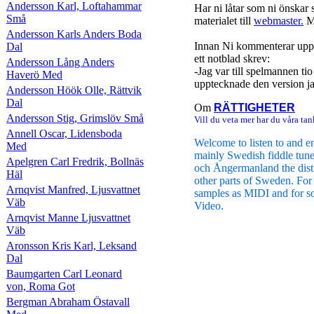
Andersson Karl, Loftahammar
Har ni låtar som ni önskar 
Små
materialet till
webmaster.
Me
Andersson Karls Anders Boda
Innan Ni kommenterar uppl
Dal
ett notblad skrev:
Andersson Lång Anders
-Jag var till spelmannen ti
Haverö Med
upptecknade den version jag
Andersson Höök Olle, Rättvik
Dal
Om
RÄTTIGHETER
Andersson Stig, Grimslöv Små
Vill du veta mer har du våra tan
Annell Oscar, Lidensboda
Welcome to listen to and e
Med
mainly Swedish fiddle tun
Apelgren Carl Fredrik, Bollnäs
och Ångermanland the distr
Häl
other parts of Sweden. For
Arnqvist Manfred, Ljusvattnet
samples as MIDI and for s
Väb
Video.
Arnqvist Manne Ljusvattnet
Väb
Aronsson Kris Karl, Leksand
Dal
Baumgarten Carl Leonard
von, Roma Got
Bergman Abraham Östavall