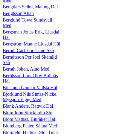
Med
Bengtlars Selim, Malung Dal
Bengtsson Allan
Berglund Towa Sundsvall
Med
Bergsman Jonas Erik, Ljusdal
Häl
Bergström Manne Ljusdal Häl
Berndt Carl-Eric Lund Skå
Berndtsson Per Joel Skäralid
Skå
Bernth Johan, Alnö Med
Bertilsson Lars-Olov Bollnäs
Häl
Billsmon Gunnar Vallsta Häl
Björklund Nils Simas-Nicke,
Myssjön Vigge Med
Blank Anders, Rättvik Dal
Blom John Stockholm Sto
Blom Mattias, Bjuråker Häl
Blomberg Petter, Sättna Med
Blomfeldt Hjalmar Stor Tuna