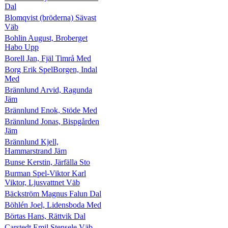
Dal
Blomqvist (bröderna) Sävast
Väb
Bohlin August, Broberget
Habo Upp
Borell Jan, Fjäl Timrå Med
Borg Erik SpelBorgen, Indal
Med
Brännlund Arvid, Ragunda
Jäm
Brännlund Enok, Stöde Med
Brännlund Jonas, Bispgården
Jäm
Brännlund Kjell,
Hammarstrand Jäm
Bunse Kerstin, Järfälla Sto
Burman Spel-Viktor Karl
Viktor, Ljusvattnet Väb
Bäckström Magnus Falun Dal
Böhlén Joel, Lidensboda Med
Börtas Hans, Rättvik Dal
Carstedt Emil Stensele Väb