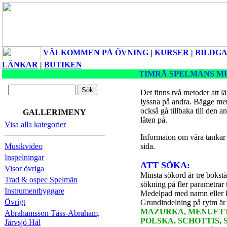
VÄLKOMMEN PÅ ÖVNING
|
KURSER
|
BILDGA
LÄNKAR
|
BUTIKEN
TIMRÅ SPELMÄNS M
Det finns två metoder att lä
lyssna på andra. Bägge me
också gå tillbaka till den an
GALLERIMENY
låten på.
Visa alla kategorier
Informaion om våra tankar 
Musikvideo
sida.
Inspelningar
ATT SÖKA:
Visor övriga
Minsta sökord är tre bokst
Trad & ospec Spelmän
sökning på fler parametrar
Instrumentbyggare
Medelpad med namn eller k
Övrigt
Grundindelning på rytm ä
MAZURKA, MENUETT,
Abrahamsson Tåss-Abraham,
POLSKA, SCHOTTIS, 
Järvsjö Häl