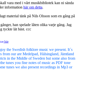
skall vara med i vårt musikbibliotek kan ni sända
r information
här om detta
.
agt material tänk på Nils Olsson som en gång på
o gånger, han spelade låten olika varje gång. Jag
 tyckte lät bäst. ccc
kar
här
njoy the Swedish folklore music we present. It´s
es from our are Medelpad, Hälsingland, Jämtland
icts in the Middle of Sweden but some also from
 the tunes you fine notes of music as PDF tone
ome tunes we also present recordings in Mp3 or