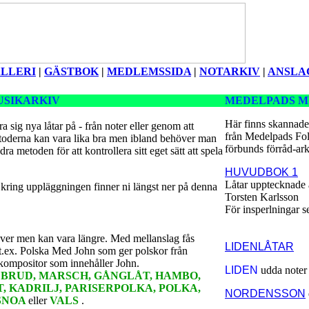
LLERI
|
GÄSTBOK
|
MEDLEMSSIDA
|
NOTARKIV
|
ANSLA
USIKARKIV
MEDELPADS M
Här finns skannade
ra sig nya låtar på - från noter eller genom att
från Medelpads Fo
toderna kan vara lika bra men ibland behöver man
förbunds förråd-ark
dra metoden för att kontrollera sitt eget sätt att spela
HUVUDBOK 1
Låtar upptecknade
kring uppläggningen finner ni längst ner på denna
Torsten Karlsson
För insperlningar se 
äver men kan vara längre. Med mellanslag fås
LIDENLÅTAR
 t.ex. Polska Med John som ger polskor från
ompositor som innehåller John.
LIDEN
udda noter
r
BRUD, MARSCH, GÅNGLÅT, HAMBO,
 KADRILJ, PARISERPOLKA, POLKA,
NORDENSSON
SNOA
eller
VALS
.