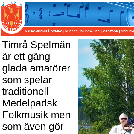
VÄLKOMMEN PÅ ÖVNING
|
KURSER
|
BILDGALLERI
|
GÄSTBOK
|
MEDLEM
Timrå Spelmän
är ett gäng
glada amatörer
som spelar
traditionell
Medelpadsk
Folkmusik men
som även gör